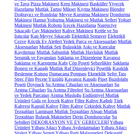
ve Tava
Pizza Makinesi
Krep Makinesi
Basküller
Yiyecek
Hazırlama
Mutfak Tartısı
Mikser
Kıyma Makinesi
Blender
Doğrayıcı ve Rondolar
Meyve Kurutma Makinesi
Dondurma
Makinesi
Hamur Yoğurma Makinesi ve Mutfak Şefleri
Yoğurt
Makinesi
Mutfak Robotu
İçecek Hazırlama
Narenciye
Sıkacağı
Çay Makineleri
Kahve Makinesi
Kettle ve Su
Isıtıcılar
Katı Meyve Sıkacağı
Elektrikli Semaver
Elektrikli
Cezve
Küçük Ev Aletleri Yedek Parça ve Aksesuarları
Mutfak
Aksesuarları
Mutfak Seti
Bulaşıklık
Askı ve Kancalar
Kaydırmaz
Mutfak Sabunluk
Mutfak Havluluk
Mutfak
Seramik ve Fayansları
Saklama ve Düzenleme
Kavanoz
Saklama ve Karıştırma Kabı
Çöp Poşeti
Sebzelikler
Saklama
Bonesi ve Kapağı
Mutfak Raf Düzenleyici
Poşetlik
Kaşıklık
Beslenme Kutusu
Damacana Pompası
Ekmeklik
Sefer Tası
Streç Film
Peçete Yüzüğü
Kavanoz Kapağı
Pipet
Buzdolabı
Poşeti
Doypack
Su Arıtma Cihazları ve Aksesuarları
Su
Arıtma Cihazları
Su Arıtma Filtreleri
Su Arıtma Aksesuarları
ve Yedek Parçaları
Arıtma Musluğu
Endüstriyel Mutfak
Ürünleri
Gıda ve İçecek
Kahve
Filtre Kahve Kağıdı
Türk
Kahvesi
Kapsül Kahve
Filtre Kahve
Çekirdek Kahve
Mutfak
Tezgahları
Laminant Mutfak Tezgahları
Ahşap Mutfak
Tezgahları
Bulaşık Makineleri
Derin Dondurucular
Su
Sebilleri
DEKORASYON VE EV GEREÇLERİ
Yılbaşı
Ürünleri
Yılbaşı Ağacı
Yılbaşı Aydınlatmaları
Yılbaşı Ağacı
Süsleri
Yılbaşı Sepeti
Yılbaşı Parti Malzemeleri
Dekoratif