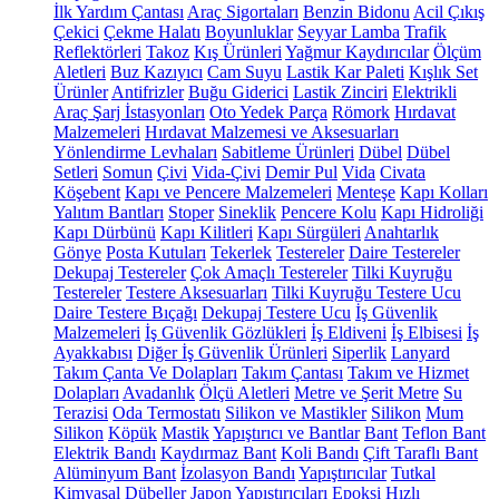
İlk Yardım Çantası
Araç Sigortaları
Benzin Bidonu
Acil Çıkış
Çekici
Çekme Halatı
Boyunluklar
Seyyar Lamba
Trafik
Reflektörleri
Takoz
Kış Ürünleri
Yağmur Kaydırıcılar
Ölçüm
Aletleri
Buz Kazıyıcı
Cam Suyu
Lastik Kar Paleti
Kışlık Set
Ürünler
Antifrizler
Buğu Giderici
Lastik Zinciri
Elektrikli
Araç Şarj İstasyonları
Oto Yedek Parça
Römork
Hırdavat
Malzemeleri
Hırdavat Malzemesi ve Aksesuarları
Yönlendirme Levhaları
Sabitleme Ürünleri
Dübel
Dübel
Setleri
Somun
Çivi
Vida-Çivi
Demir Pul
Vida
Civata
Köşebent
Kapı ve Pencere Malzemeleri
Menteşe
Kapı Kolları
Yalıtım Bantları
Stoper
Sineklik
Pencere Kolu
Kapı Hidroliği
Kapı Dürbünü
Kapı Kilitleri
Kapı Sürgüleri
Anahtarlık
Gönye
Posta Kutuları
Tekerlek
Testereler
Daire Testereler
Dekupaj Testereler
Çok Amaçlı Testereler
Tilki Kuyruğu
Testereler
Testere Aksesuarları
Tilki Kuyruğu Testere Ucu
Daire Testere Bıçağı
Dekupaj Testere Ucu
İş Güvenlik
Malzemeleri
İş Güvenlik Gözlükleri
İş Eldiveni
İş Elbisesi
İş
Ayakkabısı
Diğer İş Güvenlik Ürünleri
Siperlik
Lanyard
Takım Çanta Ve Dolapları
Takım Çantası
Takım ve Hizmet
Dolapları
Avadanlık
Ölçü Aletleri
Metre ve Şerit Metre
Su
Terazisi
Oda Termostatı
Silikon ve Mastikler
Silikon
Mum
Silikon
Köpük
Mastik
Yapıştırıcı ve Bantlar
Bant
Teflon Bant
Elektrik Bandı
Kaydırmaz Bant
Koli Bandı
Çift Taraflı Bant
Alüminyum Bant
İzolasyon Bandı
Yapıştırıcılar
Tutkal
Kimyasal Dübeller
Japon Yapıştırıcıları
Epoksi
Hızlı