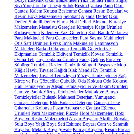
Dosya
Etiketlik
Okul Malzemeleri
Yazı Tahtası
Tahta Silgisi
Sıvı Yapıştırıcılar
Tebeşir
Suluk
Resim Çantası
Pano
Okul
Çantası
Kalem Kutusu
Beslenme Çantası
Resim Boyaları ve
Resim Boya Malzemeleri
Selobant
Ajanda
Defter
Okul
Defteri
Spiralli Defter
Fihrist
Not Defteri
Bloknot
Kırtasiye
Malzemeleri
Masaüstü Gereçleri
Kırtasiye Kağıt Ürünleri
Kırtasiye Seti
Kalem ve Yazı Gereçleri
Koli Bandı Makinesi
Para Makineleri
Para Çekmeceleri
Para Sayma Makineleri
Ofis Sarf Ürünleri
Evrak İmha Makineleri
Laminasyon
Makineleri
Barkod Okuyucu
Temizlik Gereçleri ve
Ekipmanları
Temizlik Eldiveni
Temizlik Kovası
Temizlik,
Ovma Teli
Tüy Toplama Ürünleri
Faraş
Çekpas
Fırça ve
Süpürge
Temizlik Bezleri
Temizlik Süngeri
Paspas ve Mop
Kâğıt Havlu
Tuvalet Kağıdı
Islak Mendil
Ev Temizlik
Malzemeleri
Tuvalet Temizleyici
Yüzey Temizleyiciler
Yağ,
Kireç ve Pas Çözücüler
Çubuklu Oda Kokusu
Oda Kokusu
Halı Temizleyiciler
Ahşap Temizleyiciler ve Bakım Ürünleri
Cam ve Parlak Yüzey Temizleyiciler
Mutfak ve Banyo
Temizleyiciler
Bulaşık Makinesi Deterjanı
Yumuşatıcı
Çamaşır Deterjanı
Elde Bulaşık Deterjanı
Çamaşır Leke
Çıkarıcılar
Kolonya
Pazar Arabası ve Çantası
Eğlence
Ürünleri
Parti Malzemeleri
Puzzle
Hobi Malzemeleri
Hobi
Boya ve Resim Malzemeleri
Ahşap Boyaları
Akrilik Boyalar
Sulu Boya
Yağlı Boya Seti
Eskitme Boyası
Cam ve Seramik
Boyaları
Metalik Boya
Şövale
Kumaş Boyaları
Resim Fırçası