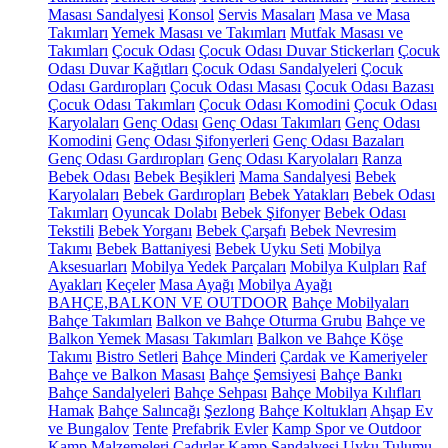
Masası Sandalyesi
Konsol
Servis Masaları
Masa ve Masa
Takımları
Yemek Masası ve Takımları
Mutfak Masası ve
Takımları
Çocuk Odası
Çocuk Odası Duvar Stickerları
Çocuk
Odası Duvar Kağıtları
Çocuk Odası Sandalyeleri
Çocuk
Odası Gardıropları
Çocuk Odası Masası
Çocuk Odası Bazası
Çocuk Odası Takımları
Çocuk Odası Komodini
Çocuk Odası
Karyolaları
Genç Odası
Genç Odası Takımları
Genç Odası
Komodini
Genç Odası Şifonyerleri
Genç Odası Bazaları
Genç Odası Gardıropları
Genç Odası Karyolaları
Ranza
Bebek Odası
Bebek Beşikleri
Mama Sandalyesi
Bebek
Karyolaları
Bebek Gardıropları
Bebek Yatakları
Bebek Odası
Takımları
Oyuncak Dolabı
Bebek Şifonyer
Bebek Odası
Tekstili
Bebek Yorganı
Bebek Çarşafı
Bebek Nevresim
Takımı
Bebek Battaniyesi
Bebek Uyku Seti
Mobilya
Aksesuarları
Mobilya Yedek Parçaları
Mobilya Kulpları
Raf
Ayakları
Keçeler
Masa Ayağı
Mobilya Ayağı
BAHÇE,BALKON VE OUTDOOR
Bahçe Mobilyaları
Bahçe Takımları
Balkon ve Bahçe Oturma Grubu
Bahçe ve
Balkon Yemek Masası Takımları
Balkon ve Bahçe Köşe
Takımı
Bistro Setleri
Bahçe Minderi
Çardak ve Kameriyeler
Bahçe ve Balkon Masası
Bahçe Şemsiyesi
Bahçe Bankı
Bahçe Sandalyeleri
Bahçe Sehpası
Bahçe Mobilya Kılıfları
Hamak
Bahçe Salıncağı
Şezlong
Bahçe Koltukları
Ahşap Ev
ve Bungalov
Tente
Prefabrik Evler
Kamp Spor ve Outdoor
Kamp Malzemeleri
Çadırlar
Kamp Sandalyesi
Uyku Tulumu