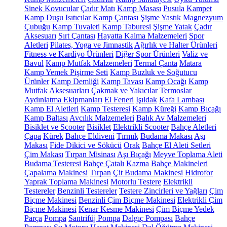
Sinek Kovucular
Çadır Matı
Kamp Masası
Pusula
Kampet
Kamp Duşu
Isıtıcılar
Kamp Çantası
Şişme Yastık
Magnezyum
Çubuğu
Kamp Tuvaleti
Kamp Taburesi
Şişme Yatak
Çadır
Aksesuarı
Sırt Çantası
Hayatta Kalma Malzemeleri
Spor
Aletleri
Pilates, Yoga ve Jimnastik
Ağırlık ve Halter Ürünleri
Fitness ve Kardiyo Ürünleri
Diğer Spor Ürünleri
Valiz ve
Bavul
Kamp Mutfak Malzemeleri
Termal Çanta
Matara
Kamp Yemek Pişirme Seti
Kamp Buzluk ve Soğutucu
Ürünler
Kamp Demliği
Kamp Tavası
Kamp Ocağı
Kamp
Mutfak Aksesuarları
Çakmak ve Yakıcılar
Termoslar
Aydınlatma Ekipmanları
El Feneri
Işıldak
Kafa Lambası
Kamp El Aletleri
Kamp Testeresi
Kamp Küreği
Kamp Bıçağı
Kamp Baltası
Avcılık Malzemeleri
Balık Av Malzemeleri
Bisiklet ve Scooter
Bisiklet
Elektrikli Scooter
Bahçe Aletleri
Çapa
Kürek
Bahçe Eldiveni
Tırmık
Budama Makası
Aşı
Makası
Fide Dikici ve Sökücü
Orak
Bahçe El Aleti Setleri
Çim Makası
Tırpan Misinası
Aşı Bıçağı
Meyve Toplama Aleti
Budama Testeresi
Bahçe Çatalı
Kazma
Bahçe Makineleri
Çapalama Makinesi
Tırpan
Çit Budama Makinesi
Hidrofor
Yaprak Toplama Makinesi
Motorlu Testere
Elektrikli
Testereler
Benzinli Testereler
Testere Zincirleri ve Yağları
Çim
Biçme Makinesi
Benzinli Çim Biçme Makinesi
Elektrikli Çim
Biçme Makinesi
Kenar Kesme Makinesi
Çim Biçme Yedek
Parça
Pompa
Santrifüj Pompa
Dalgıç Pompası
Bahçe