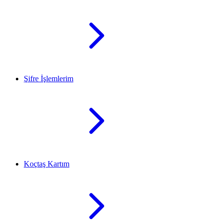
Şifre İşlemlerim
Koçtaş Kartım