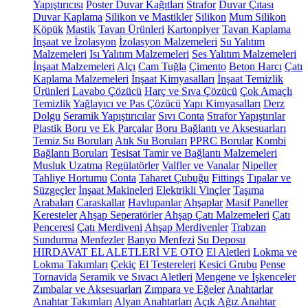
Yapıştırıcısı
Poster Duvar Kağıtları
Strafor
Duvar Çıtası
Duvar Kaplama
Silikon ve Mastikler
Silikon
Mum Silikon
Köpük
Mastik
Tavan Ürünleri
Kartonpiyer
Tavan Kaplama
İnşaat ve İzolasyon
İzolasyon Malzemeleri
Su Yalıtım
Malzemeleri
Isı Yalıtım Malzemeleri
Ses Yalıtım Malzemeleri
İnşaat Malzemeleri
Alçı
Cam Tuğla
Çimento
Beton Harcı
Çatı
Kaplama Malzemeleri
İnşaat Kimyasalları
İnşaat Temizlik
Ürünleri
Lavabo Çözücü
Harç ve Sıva Çözücü
Çok Amaçlı
Temizlik
Yağlayıcı ve Pas Çözücü
Yapı Kimyasalları
Derz
Dolgu
Seramik Yapıştırıcılar
Sıvı Conta
Strafor Yapıştırılar
Plastik Boru ve Ek Parçalar
Boru Bağlantı ve Aksesuarları
Temiz Su Boruları
Atık Su Boruları
PPRC Borular
Kombi
Bağlantı Boruları
Tesisat Tamir ve Bağlantı Malzemeleri
Musluk Uzatma
Regülatörler
Valfler ve Vanalar
Nipeller
Tahliye Hortumu
Conta
Taharet Çubuğu
Fittings
Tıpalar ve
Süzgeçler
İnşaat Makineleri
Elektrikli Vinçler
Taşıma
Arabaları
Caraskallar
Havlupanlar
Ahşaplar
Masif Paneller
Keresteler
Ahşap Seperatörler
Ahşap Çatı Malzemeleri
Çatı
Penceresi
Çatı Merdiveni
Ahşap Merdivenler
Trabzan
Sundurma
Menfezler
Banyo Menfezi
Su Deposu
HIRDAVAT EL ALETLERİ VE OTO
El Aletleri
Lokma ve
Lokma Takımları
Çekiç
El Testereleri
Kesici Grubu
Pense
Tornavida
Seramik ve Sıvacı Aletleri
Mengene ve İşkenceler
Zımbalar ve Aksesuarları
Zımpara ve Eğeler
Anahtarlar
Anahtar Takımları
Alyan Anahtarları
Açık Ağız Anahtar