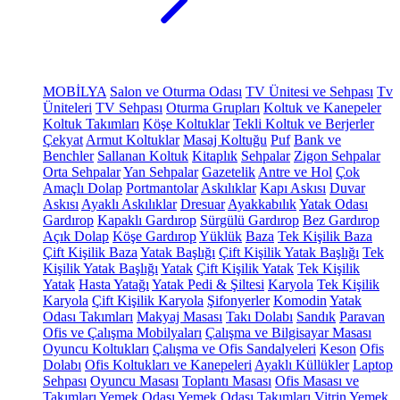
MOBİLYA
Salon ve Oturma Odası
TV Ünitesi ve Sehpası
Tv
Üniteleri
TV Sehpası
Oturma Grupları
Koltuk ve Kanepeler
Koltuk Takımları
Köşe Koltuklar
Tekli Koltuk ve Berjerler
Çekyat
Armut Koltuklar
Masaj Koltuğu
Puf
Bank ve
Benchler
Sallanan Koltuk
Kitaplık
Sehpalar
Zigon Sehpalar
Orta Sehpalar
Yan Sehpalar
Gazetelik
Antre ve Hol
Çok
Amaçlı Dolap
Portmantolar
Askılıklar
Kapı Askısı
Duvar
Askısı
Ayaklı Askılıklar
Dresuar
Ayakkabılık
Yatak Odası
Gardırop
Kapaklı Gardırop
Sürgülü Gardırop
Bez Gardırop
Açık Dolap
Köşe Gardırop
Yüklük
Baza
Tek Kişilik Baza
Çift Kişilik Baza
Yatak Başlığı
Çift Kişilik Yatak Başlığı
Tek
Kişilik Yatak Başlığı
Yatak
Çift Kişilik Yatak
Tek Kişilik
Yatak
Hasta Yatağı
Yatak Pedi & Şiltesi
Karyola
Tek Kişilik
Karyola
Çift Kişilik Karyola
Şifonyerler
Komodin
Yatak
Odası Takımları
Makyaj Masası
Takı Dolabı
Sandık
Paravan
Ofis ve Çalışma Mobilyaları
Çalışma ve Bilgisayar Masası
Oyuncu Koltukları
Çalışma ve Ofis Sandalyeleri
Keson
Ofis
Dolabı
Ofis Koltukları ve Kanepeleri
Ayaklı Küllükler
Laptop
Sehpası
Oyuncu Masası
Toplantı Masası
Ofis Masası ve
Takımları
Yemek Odası
Yemek Odası Takımları
Vitrin
Yemek