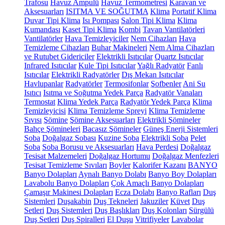
Trafosu
Havuz Ampulü
Havuz Termometresi
Karavan ve
Aksesuarları
ISITMA VE SOĞUTMA
Klima
Portatif Klima
Duvar Tipi Klima
Isı Pompası
Salon Tipi Klima
Klima
Kumandası
Kaset Tipi Klima
Kombi
Tavan Vantilatörleri
Vantilatörler
Hava Temizleyiciler
Nem Cihazları
Hava
Temizleme Cihazları
Buhar Makineleri
Nem Alma Cihazları
ve Rutubet Gidericiler
Elektrikli Isıtıcılar
Quartz Isıtıcılar
Infrared Isıtıcılar
Kule Tipi Isıtıcılar
Yağlı Radyatör
Fanlı
Isıtıcılar
Elektrikli Radyatörler
Dış Mekan Isıtıcılar
Havlupanlar
Radyatörler
Termosifonlar
Şofbenler
Ani Su
Isıtıcı
Isıtma ve Soğutma Yedek Parça
Radyatör Vanaları
Termostat
Klima Yedek Parça
Radyatör Yedek Parça
Klima
Temizleyicisi
Klima Temizleme Spreyi
Klima Temizleme
Sıvısı
Şömine
Şömine Aksesuarları
Elektrikli Şömineler
Bahçe Şömineleri
Bacasız Şömineler
Güneş Enerji Sistemleri
Soba
Doğalgaz Sobası
Kuzine Soba
Elektrikli Soba
Pelet
Soba
Soba Borusu ve Aksesuarları
Hava Perdesi
Doğalgaz
Tesisat Malzemeleri
Doğalgaz Hortumu
Doğalgaz Menfezleri
Tesisat Temizleme Sıvıları
Boyler
Kalorifer Kazanı
BANYO
Banyo Dolapları
Aynalı Banyo Dolabı
Banyo Boy Dolapları
Lavabolu Banyo Dolapları
Çok Amaçlı Banyo Dolapları
Çamaşır Makinesi Dolapları
Ecza Dolabı
Banyo Rafları
Duş
Sistemleri
Duşakabin
Duş Tekneleri
Jakuziler
Küvet
Duş
Setleri
Duş Sistemleri
Duş Başlıkları
Duş Kolonları
Sürgülü
Duş Setleri
Duş Spiralleri
El Duşu
Vitrifiyeler
Lavabolar