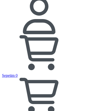
Sepetim
0