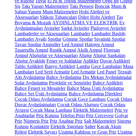
ve Rulosu
Tuval
El İşi & Tekstil Malzemeleri
Örgü İpi
Güpür
Şiş
Takı Yapım Malzemeleri
Takı Pensesi
Boncuk
Mum &
Sabun Yapımı
Mum Malzemeleri
Hobi Aletleri ve
Aksesuarları
Silikon Tabancaları
Diğer Hobi Aletleri
Taş
Boyama & Mozaik
AYDINLATMA VE ELEKTRİK
Ev
Aydınlatmaları
Avizeler
Sarkıt Avizeler
Plafonyer Avizeler
Lambaderler ve Aksesuarları
Lambader
Lambader Başlığı
Lambader Ayağı
Spotlar
Gömme Spotlar
Sıvaüstü Spotlar
Tavan Spotlar
Ampuller
Led Ampul
Halojen Ampul
Tasarruflu Ampul
Rustik Ampul
Akıllı Ampul
Floresan
Ampul
Abajurlar ve Aksesuarları
Abajur
Abajur Şapkaları
Abajur Ayaklığı
Fener ve Işıldaklar
Aplikler
Duvar Aplikleri
Tablo Aplikleri
Banyo Aplikleri
Lamba
Gece Lambaları
Masa
Lambaları
Led Şerit
Armatür
Led Armatür
Led Panel
Tezgah
Altı Aydınlatma
Bahçe Aydınlatma
Dış Mekan Aydınlatmalar
Solar Aydınlatma
Projektör ve Sensörler
Bahçe Aplikleri
Bahçe Feneri ve Meşaleler
Bahçe Masa Üstü Aydınlatma
Bahçe Set Üstü Aydınlatma
Bahçe Aydınlatma Direkleri
Çocuk Odası Aydınlatma
Çocuk Gece Lambası
Çocuk Odası
Duvar Aydınlatmaları
Çocuk Odası Abajuru
Çocuk Odası
Avizesi
Çocuk Masa Lambası
Elektrik Malzemeleri
Priz ve
Anahtarlar
Priz Kutusu
Telefon Prizi
Priz Çerçevesi
Golyat
Priz
Nümeris Priz
Priz
Anahtar Priz
Şalt Malzemeleri
Sigorta
Kutusu
Kontaktör
Elektrik Sigortası
Şalter
Kaçak Akım
Rölesi
Elektrik Sayacı
Uzatma Kablosu ve Grup Priz
Uzatma