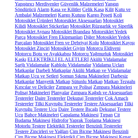
Yapıştırıcı
Merdivenler
Güvenlik Malzemeleri
Yangın
Söndürücü
Alarm
Kasa ve Kilitler
Çelik Kasa
Kilit
Kutu ve
Ambalaj Malzemeleri
Kargo Kutusu
Kargo Poşeti
Koli
Motosiklet Ürünleri
Motorsiklet Aksesuarları
Motosiklet
Kilidi
Motosiklet Stickerları
Motosiklet Rüzgarlık ve Siperlik
Motosiklet Aynası
Motosiklet Brandası
Motorsiklet Yedek
Parça
Motosiklet Fren Ekipmanları
Diğer Motosiklet Yedek
Parçaları
Motosiklet Fren ve Debriyaj Kolu
Motosiklet Kayışı
Motosiklet Zinciri
Motosiklet Giyim
Motorcu Eldiveni
Motorcu Botu ve Ayakkabısı
Motorcu Yağmurluk
Motosiklet
Kaskı
ELEKTRİKLİ EL ALETLERİ
Akülü Vidalamalar
Şarjlı Vidalamalar
Kablolu Vidalamalar
Vidalama Uçları
Matkaplar
Darbeli Matkaplar
Akülü Matkap ve Vidalamalar
Matkap Ucu ve Setleri
Somun Sıkma Makineleri
Darbesiz
Matkaplar
Manyetik Matkap
Sütunlu Matkap
Matkap Tezgahı
Kırıcılar ve Deliciler
Zımpara ve Polisaj
Zımpara Makineleri
Polisaj Makineleri
Planyalar
Zımpara Kağıdı ve Aksesuarları
Testereler
Daire Testereler
Dekupaj Testereler
Çok Amaçlı
Testereler
Tilki Kuyruğu Testereler
Testere Aksesuarları
Tilki
Kuyruğu Testere Ucu
Daire Testere Bıçağı
Dekupaj Testere
Ucu
Bahçe Makineleri
Çapalama Makinesi
Tırpan
Çit
Budama Makinesi
Hidrofor
Yaprak Toplama Makinesi
Motorlu Testere
Elektrikli Testereler
Benzinli Testereler
Testere Zincirleri ve Yağları
Çim Biçme Makinesi
Benzinli
Çim Biçme Makinesi
Elektrikli Çim Biçme Makinesi
Kenar