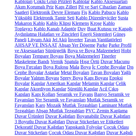
Kabloları
Çoklu Grup Prizleri
Kablolar
Kablo Aksesuarları
Akım Korumalı Priz
Kapı Zilleri
Pil ve Şarj Cihazları
Zaman
Saatleri
Elektronik Devre Elemanı
Fiş
Kablo Pabucu
Kablo
Yüksüğü
Elektronik Tamir Seti
Kablo Düzenleyiciler
Susta
Makaron Kablo
Kablo Klipsi
Klemens
Kroşe
Kablo
Toplayıcı
Kablo Kanalı
Adaptör
Duy
Buat Kutusu ve Kapağı
Aydınlatma Halatları ve Zincirleri
Enerji Sistemleri
Güneş
Paneli
Lityum Akü
Jel Akü
İnverter
Tavan Vantilatörleri
AHŞAP VE İNŞAAT
Ahşap Yer Döşeme
Parke
Parke Profil
ve Aksesuarları
Süpürgelik
Boya ve Boya Malzemeleri
Hobi
Boyaları
Tempare Boyası
Boya Malzemeleri
Tinerler
Maskeleme Bandı
Vernik
Spatula
Hışır Örtü
Duvar Macunu
Boya Fırçaları
Boya Rulosu
Mala
Boya
İç Cephe Boyalar
Dış
Cephe Boyalar
Astarlar
Metal Boyaları
Tavan Boyaları
Yağlı
Boyalar
Yalıtım Boyası
Sprey Boya
Kapı Boyası
Epoksi
Boyalar
Kapılar
Amerikan Kapılar
Melamin Kapılar
Çelik
Kapılar
Akordiyon Kapılar
Sürgülü Kapılar
Acil Çıkış
Kapıları
Kapı Kolları
Seramik ve Fayans
Banyo Seramik ve
Fayansları
Yer Seramik ve Fayansları
Mutfak Seramik ve
Fayansları
Karo
Mozaik
Mutfak Tezgahları
Laminant Mutfak
Tezgahları
Ahşap Mutfak Tezgahları
PVC Zemin Kaplama
Duvar Ürünleri
Duvar Kağıtları
Boyanabilir Duvar Kağıtları
3 Boyutlu Duvar Kağıtları
Duvar Stickerları ve Etiketleri
Dekoratif Duvar Kağıtları
Yapışkanlı Folyolar
Çocuk Odası
Duvar Stickerları
Çocuk Odası Duvar Kağıtları
Duvar Kağıdı