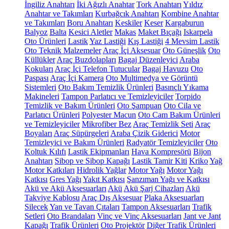
İngiliz Anahtarı
İki Ağızlı Anahtar
Tork Anahtarı
Yıldız
Anahtar ve Takımları
Kurbağcık Anahtarı
Kombine Anahtar
ve Takımları
Boru Anahtarı
Keskiler
Keser
Kargaburun
Balyoz
Balta
Kesici Aletler
Makas
Maket Bıçağı
Iskarpela
Oto Ürünleri
Lastik
Yaz Lastiği
Kış Lastiği
4 Mevsim Lastik
Oto Teknik Malzemeler
Araç İçi Aksesuar
Oto Güneşlik
Oto
Küllükler
Araç Buzdolapları
Bagaj Düzenleyici
Araba
Kokuları
Araç İçi Telefon Tutucular
Bagaj Havuzu
Oto
Paspası
Araç İçi Kamera
Oto Multimedya ve Görüntü
Sistemleri
Oto Bakım Temizlik Ürünleri
Basınçlı Yıkama
Makineleri
Tampon Parlatıcı ve Temizleyiciler
Torpido
Temizlik ve Bakım Ürünleri
Oto Şampuan
Oto Cila ve
Parlatıcı Ürünleri
Polyester Macun
Oto Cam Bakım Ürünleri
ve Temizleyiciler
Mikrofiber Bez
Araç Temizlik Seti
Araç
Boyaları
Araç Süpürgeleri
Araba Çizik Giderici
Motor
Temizleyici ve Bakım Ürünleri
Radyatör Temizleyiciler
Oto
Koltuk Kılıfı
Lastik Ekipmanları
Hava Kompresörü
Bijon
Anahtarı
Sibop ve Sibop Kapağı
Lastik Tamir Kiti
Kriko
Yağ
Motor Katkıları
Hidrolik Yağlar
Motor Yağı
Motor Yağı
Katkısı
Gres Yağı
Yakıt Katkısı
Şanzıman Yağı ve Katkısı
Akü ve Akü Aksesuarları
Akü
Akü Şarj Cihazları
Akü
Takviye Kablosu
Araç Dış Aksesuar
Plaka Aksesuarları
Silecek
Yan ve Tavan Çıtaları
Tampon Aksesuarları
Trafik
Setleri
Oto Brandaları
Vinç ve Vinç Aksesuarları
Jant ve Jant
Kapağı
Trafik Ürünleri
Oto Projektör
Diğer Trafik Ürünleri