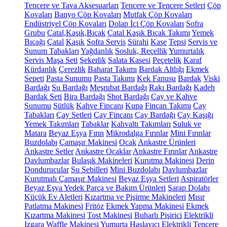
Tencere ve Tava Aksesuarları
Tencere ve Tencere Setleri
Çöp
Kovaları
Banyo Çöp Kovaları
Mutfak Çöp Kovaları
Endüstriyel Çöp Kovaları
Dolap İçi Çöp Kovaları
Sofra
Grubu
Çatal,Kaşık,Bıçak
Çatal Kaşık Bıçak Takımı
Yemek
Bıçağı
Çatal
Kaşık
Sofra Servis
Sürahi
Kase
Tepsi
Servis ve
Sunum Tabakları
Yağdanlık
Sosluk, Reçellik
Yumurtalık
Servis Maşa Seti
Şekerlik
Salata Kasesi
Peçetelik
Karaf
Kürdanlık
Çerezlik
Baharat Takımı
Bardak Altlığı
Ekmek
Sepeti
Pasta Sunumu
Pasta Takımı
Kek Fanusu
Bardak
Viski
Bardağı
Su Bardağı
Meşrubat Bardağı
Rakı Bardağı
Kadeh
Bardak Seti
Bira Bardağı
Shot Bardağı
Çay ve Kahve
Sunumu
Sütlük
Kahve Fincanı
Kupa
Fincan Takımı
Çay
Tabakları
Çay Setleri
Çay Fincanı
Çay Bardağı
Çay Kaşığı
Yemek Takımları
Tabaklar
Kahvaltı Takımları
Suluk ve
Matara
Beyaz Eşya
Fırın
Mikrodalga Fırınlar
Mini Fırınlar
Buzdolabı
Çamaşır Makinesi
Ocak
Ankastre Ürünleri
Ankastre Setler
Ankastre Ocaklar
Ankastre Fırınlar
Ankastre
Davlumbazlar
Bulaşık Makineleri
Kurutma Makinesi
Derin
Dondurucular
Su Sebilleri
Mini Buzdolabı
Davlumbazlar
Kurutmalı Çamaşır Makinesi
Beyaz Eşya Setleri
Aspiratörler
Beyaz Eşya Yedek Parça ve Bakım Ürünleri
Şarap Dolabı
Küçük Ev Aletleri
Kızartma ve Pişirme Makineleri
Mısır
Patlatma Makinesi
Fritöz
Ekmek Yapma Makinesi
Ekmek
Kızartma Makinesi
Tost Makinesi
Buharlı Pişirici
Elektrikli
Izgara
Waffle Makinesi
Yumurta Haşlayıcı
Elektrikli Tencere