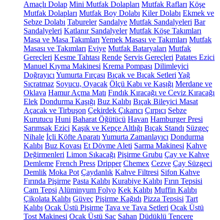
Amaçlı Dolap
Mini Mutfak Dolapları
Mutfak Rafları
Köşe
Mutfak Dolapları
Mutfak Boy Dolabı
Kiler Dolabı
Ekmek ve
Sebze Dolabı
Tabureler
Sandalye
Mutfak Sandalyeleri
Bar
Sandalyeleri
Katlanır Sandalyeler
Mutfak Köşe Takımları
Masa ve Masa Takımları
Yemek Masası ve Takımları
Mutfak
Masası ve Takımları
Eviye
Mutfak Bataryaları
Mutfak
Gereçleri
Kesme Tahtası
Rende
Servis Gereçleri
Patates Ezici
Manuel Kıyma Makinesi
Krema Pompası
Dilimleyici
Doğrayıcı
Yumurta Fırçası
Bıçak ve Bıçak Setleri
Yağ
Sıçratmaz
Soyucu, Oyacak
Ölçü Kabı ve Kaşığı
Merdane ve
Oklava
Hamur Açma Matı
Fındık Kıracağı ve Ceviz Kıracağı
Elek
Dondurma Kaşığı
Buz Kalıbı
Bıçak Bileyici Masat
Açacak ve Tirbuşon
Çekirdek Çıkarıcı
Çırpıcı
Sebze
Kurutucu
Huni
Baharat Öğütücü
Havan
Hamburger Presi
Sarımsak Ezici
Kaşık ve Kepçe Altlığı
Bıçak Standı
Süzgeç
Nihale
İçli Köfte Aparatı
Yumurta Zamanlayıcı
Dondurma
Kalıbı
Buz Kovası
Et Dövme Aleti
Sarma Makinesi
Kahve
Değirmenleri
Limon Sıkacağı
Pişirme Grubu
Çay ve Kahve
Demleme
French Press
Dripper
Chemex
Cezve
Çay Süzgeci
Demlik
Moka Pot
Çaydanlık
Kahve Filtresi
Sifon Kahve
Fırında Pişirme
Pasta Kalıbı
Kurabiye Kalıbı
Fırın Tepsisi
Cam Tepsi
Alüminyum Folyo
Kek Kalıbı
Muffin Kalıbı
Çikolata Kalıbı
Güveç
Pişirme Kağıdı
Pizza Tepsisi
Tart
Kalıbı
Ocak Üstü Pişirme
Tava ve Tava Setleri
Ocak Üstü
Tost Makinesi
Ocak Üstü Sac
Sahan
Düdüklü Tencere