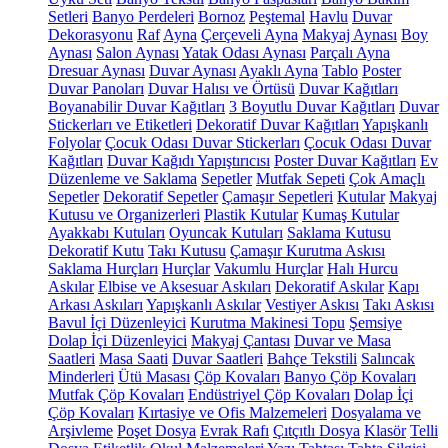
Setleri
Banyo Perdeleri
Bornoz
Peştemal
Havlu
Duvar
Dekorasyonu
Raf
Ayna
Çerçeveli Ayna
Makyaj Aynası
Boy
Aynası
Salon Aynası
Yatak Odası Aynası
Parçalı Ayna
Dresuar Aynası
Duvar Aynası
Ayaklı Ayna
Tablo
Poster
Duvar Panoları
Duvar Halısı ve Örtüsü
Duvar Kağıtları
Boyanabilir Duvar Kağıtları
3 Boyutlu Duvar Kağıtları
Duvar
Stickerları ve Etiketleri
Dekoratif Duvar Kağıtları
Yapışkanlı
Folyolar
Çocuk Odası Duvar Stickerları
Çocuk Odası Duvar
Kağıtları
Duvar Kağıdı Yapıştırıcısı
Poster Duvar Kağıtları
Ev
Düzenleme ve Saklama
Sepetler
Mutfak Sepeti
Çok Amaçlı
Sepetler
Dekoratif Sepetler
Çamaşır Sepetleri
Kutular
Makyaj
Kutusu ve Organizerleri
Plastik Kutular
Kumaş Kutular
Ayakkabı Kutuları
Oyuncak Kutuları
Saklama Kutusu
Dekoratif Kutu
Takı Kutusu
Çamaşır Kurutma Askısı
Saklama Hurçları
Hurçlar
Vakumlu Hurçlar
Halı Hurcu
Askılar
Elbise ve Aksesuar Askıları
Dekoratif Askılar
Kapı
Arkası Askıları
Yapışkanlı Askılar
Vestiyer Askısı
Takı Askısı
Bavul İçi Düzenleyici
Kurutma Makinesi Topu
Şemsiye
Dolap İçi Düzenleyici
Makyaj Çantası
Duvar ve Masa
Saatleri
Masa Saati
Duvar Saatleri
Bahçe Tekstili
Salıncak
Minderleri
Ütü Masası
Çöp Kovaları
Banyo Çöp Kovaları
Mutfak Çöp Kovaları
Endüstriyel Çöp Kovaları
Dolap İçi
Çöp Kovaları
Kırtasiye ve Ofis Malzemeleri
Dosyalama ve
Arşivleme
Poşet Dosya
Evrak Rafı
Çıtçıtlı Dosya
Klasör
Telli