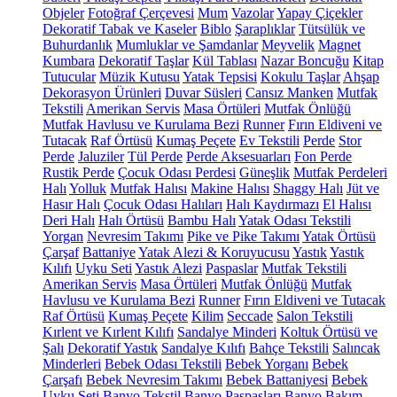
Objeler
Fotoğraf Çerçevesi
Mum
Vazolar
Yapay Çiçekler
Dekoratif Tabak ve Kaseler
Biblo
Şaraplıklar
Tütsülük ve
Buhurdanlık
Mumluklar ve Şamdanlar
Meyvelik
Magnet
Kumbara
Dekoratif Taşlar
Kül Tablası
Nazar Boncuğu
Kitap
Tutucular
Müzik Kutusu
Yatak Tepsisi
Kokulu Taşlar
Ahşap
Dekorasyon Ürünleri
Duvar Süsleri
Cansız Manken
Mutfak
Tekstili
Amerikan Servis
Masa Örtüleri
Mutfak Önlüğü
Mutfak Havlusu ve Kurulama Bezi
Runner
Fırın Eldiveni ve
Tutacak
Raf Örtüsü
Kumaş Peçete
Ev Tekstili
Perde
Stor
Perde
Jaluziler
Tül Perde
Perde Aksesuarları
Fon Perde
Rustik Perde
Çocuk Odası Perdesi
Güneşlik
Mutfak Perdeleri
Halı
Yolluk
Mutfak Halısı
Makine Halısı
Shaggy Halı
Jüt ve
Hasır Halı
Çocuk Odası Halıları
Halı Kaydırmazı
El Halısı
Deri Halı
Halı Örtüsü
Bambu Halı
Yatak Odası Tekstili
Yorgan
Nevresim Takımı
Pike ve Pike Takımı
Yatak Örtüsü
Çarşaf
Battaniye
Yatak Alezi & Koruyucusu
Yastık
Yastık
Kılıfı
Uyku Seti
Yastık Alezi
Paspaslar
Mutfak Tekstili
Amerikan Servis
Masa Örtüleri
Mutfak Önlüğü
Mutfak
Havlusu ve Kurulama Bezi
Runner
Fırın Eldiveni ve Tutacak
Raf Örtüsü
Kumaş Peçete
Kilim
Seccade
Salon Tekstili
Kırlent ve Kırlent Kılıfı
Sandalye Minderi
Koltuk Örtüsü ve
Şalı
Dekoratif Yastık
Sandalye Kılıfı
Bahçe Tekstili
Salıncak
Minderleri
Bebek Odası Tekstili
Bebek Yorganı
Bebek
Çarşafı
Bebek Nevresim Takımı
Bebek Battaniyesi
Bebek
Uyku Seti
Banyo Tekstil
Banyo Paspasları
Banyo Bakım