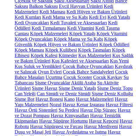
Çiçeklik ve Saksılık
Saksı Aksesuarları
Saksı Altlığı
Bahçe
Saksısı
Balkon Saksısı
Evcil Hayvan Ürünleri
Kedi
Malzemeleri
Kedi Maması
Kedi Hijyen ve Bakım Ürünleri
Kedi Kumları
Kedi Mama ve Su Kabı
Kedi Evi
Kedi Yatağı
Kedi Oyuncakları
Kedi Tuvaleti ve Aksesuarları
Kedi
Ödülleri
Kedi Tırmalaması
Kedi Vitamini
Kedi Taşıma
Çantası
Köpek Malzemeleri
Köpek Yatağı
Köpek Vitamini
Köpek Oyuncakları
Köpek Mama ve Su Kabı
Köpek
Güvenlik
Köpek Hijyen ve Bakım Ürünleri
Köpek Ödülleri
Köpek Maması
Köpek Kulübesi
Köpek Tasmaları
Köpek
Elbisesi
Köpek Kafesi
Kümesler
Kuş Malzemeleri
Kuş Sağlık
ve Bakım Ürünleri
Kuş Kafesleri ve Aksesuarları
Kuş Yemi
Kuş Suluk ve Yemlikleri
Çocuk Bahçe Oyuncakları
Kaydırak
ve Salıncak
Oyun Evleri
Çocuk Bahçe Sandalyeleri
Çocuk
Bahçe Masaları
Uçurtma
Çocuk Scooter
Çocuk Kaykay
Su
Tabancası
Şişme Oyuncaklar
Akülü Araba
Su Aktivite
Ürünleri
Şişme Havuz
Şişme Deniz Yatağı
Şişme Deniz Topu
Can Yeleği
Can Simidi ve Deniz Simidi
Şişme Deniz Kolluğu
Şişme Bot
Havuz Bonesi
Kano
Havuz Malzemeleri
Havuz
Yapı Malzemeleri
Nozul
Havuz Kenar Izgarası
Havuz Filtresi
Havuz Örtü Sistemleri
Su Perdesi
Havuz Dip Süzgeç
Havuz
ve Dozaj Pompası
Havuz Kimyasalları
Havuz Temizlik
Ekipmanları
Havuz Süpürge Hortumu
Havuz Kepçesi
Havuz
Robotu
Havuz Süpürgesi ve Fırçası
Havuz Merdiveni
Havuz
Duşu ve Masaj Jeti
Havuz Aydınlatma ve Isıtma
Havuz