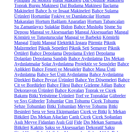
Pompası
Su Motoru
Hasat Makinesi
Dal Öğütme Makinesi
Toprak Burgu Makinesi
Dal Budama Makinesi
İlaçlama
Makineleri
Bahçe İş ve İnşaat Makineleri
Bahçe Sulama
Ürünleri
Hortumlar
Fıskiye ve Damlatıcılar
Hortum
Makaraları
Hortum Bağlantı Aparatları
Hortum Tabancaları
Su Zamanlayıcı
Sulaklar
Bidon
Bahçe Musluğu
Şişme Su
Deposu
Mangal ve Aksesuarları
Mangal Aksesuarları
Mangal
Kömürü ve Tutuşturucular
Mangal ve Barbekü
Kömürlü
Mangal
Tüplü Mangal
Elektrikli Izgara
Pürmüz
Piknik
Malzemeleri
Piknik Sepetleri
Piknik Seti
Semaver
Piknik
Örtüleri
Bahçe Depolama
Depolama Evleri
Depolama
Dolapları
Depolama Sandığı
Bahçe Aydınlatma
Dış Mekan
Aydınlatmalar
Solar Aydınlatma
Projektör ve Sensörler
Bahçe
Aplikleri
Bahçe Feneri ve Meşaleler
Bahçe Masa Üstü
Aydınlatma
Bahçe Set Üstü Aydınlatma
Bahçe Aydınlatma
Direkleri
Bahçe Peyzaj Ürünleri
Bahçe Yer Döşemeleri
Bahçe
Çit ve Bordürleri
Bahçe Filesi
Bahçe Gizleme Ağları
Bahçe
Dekorasyon Ürünleri
Bahçe Kovaları
Toprak ve Çiçek
Bakımı
Bitki Yetiştirme Ürünleri
Torf ve Topraklar
Gübreler
ve Sıvı Gübreler
Tohumlar
Çim Tohumu
Çiçek Tohumu
Sebze Tohumları
Bitki Tohumları
Meyve Tohumu
Bitki
Besinleri
Sera ve Sera Ekipmanları
Çiçek ve Bitki
İç Mekan
Bitkileri
Dış Mekan Ağaçları
Canlı Çiçek
Çiçek Soğanları
Aşılı Meyve Fidanları
Aşılı Gül
Fide
Dış Mekan Sarmaşık
Bitkileri
Kaktüs
Saksı ve Aksesuarları
Dekoratif Saksı