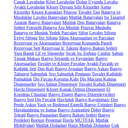
Çanak Lavabolar
Köşe Lavabolar
Dolap Uyumlu Lavabo
Ayaklı Lavabolar
Klozet
Duvara Sıfır Klozetler
Asma
Klozetler
Klozet Kapakları
Pisuvar
Tuvalet Taşı
Batarya ve
Musluklar
Lavabo Bataryaları
Mutfak Bataryaları
Su Tasarruf
Aparatı
Banyo Bataryaları
Musluk
Duş Bataryaları
Batarya
Setleri
Fotoselli Batarya
Ara Musluk
Pisuvar Musluğu
Batarya ve Musluk Yedek Parçaları
Sifon
Lavabo Sifonu
Eviye Sifonu
Yer Sifonu
Sifon Aksesuarları ve Parçaları
Rezervuar ve Aksesuarları
Rezervuar Kumanda Paneli
Rezervuar Seti
Rezervuar İç Takımı
Banyo Bakım Setleri
Yara Bandı
Lif ve Süngerler
Sıcak Su Torbası
Cımbız
Sabun
Tırnak Makası
Banyo Seramik ve Fayansları
Banyo
Aksesuarları
Tuvalet ve Klozet Fırçaları
Ayaklı Fırçalık ve
Kağıtlık Seti
Duş Rafı
Banyo Aynaları
Banyo Askısı
Banyo
Taburesi
Sabunluk
Sıvı Sabunluk Pompası
Tuvalet Kağıtlığı
Pamukluk
Diş Fırçası Koruma Kabı
Diş Macunu Kutusu
Dispenserler
Sıvı Sabun Dispenseri
Tuvalet Kağıdı Dispenseri
Havlu Dispenseri
Klozet Kapak Örtüsü Dispenseri
El
Kurutma Cihazları
Banyo Etajeri
Banyo Düzenleyicileri
Banyo Seti
Diş Fırçalık
Havluluk
Banyo Kaydırmazı
Duş
Perde Askısı
Yaşlı ve Bedensel Engelli Banyo Ürünleri
Banyo
Havalandırma ve Isıtma
Banyo Aspiratörü
Diğer
Banyo
Tekstil
Banyo Paspasları
Banyo Bakım Setleri
Banyo
Perdeleri
Bornoz
Peştemal
Havlu
MUTFAK
Mutfak
Mobilyaları
Mutfak Dolapları
Hazır Mutfak Dolapları
Çok