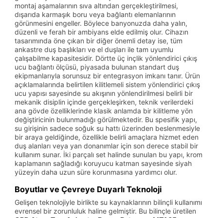
montaj aşamalarının sıva altından gerçekleştirilmesi,
dışarıda karmaşık boru veya bağlantı elemanlarının
görünmesini engeller. Böylece banyonuzda daha yalın,
düzenli ve ferah bir ambiyans elde edilmiş olur. Cihazın
tasarımında öne çıkan bir diğer önemli detay ise, tüm
ankastre duş başlıkları ve el duşları ile tam uyumlu
çalışabilme kapasitesidir. Dörtte üç inçlik yönlendirici çıkış
ucu bağlantı ölçüsü, piyasada bulunan standart duş
ekipmanlarıyla sorunsuz bir entegrasyon imkanı tanır. Ürün
açıklamalarında belirtilen kilitlemeli sistem yönlendirici çıkış
ucu yapısı sayesinde su akışının yönlendirilmesi belirli bir
mekanik disiplin içinde gerçekleşirken, teknik verilerdeki
ana gövde özelliklerinde klasik anlamda bir kilitleme yön
değiştiricinin bulunmadığı görülmektedir. Bu spesifik yapı,
su girişinin sadece soğuk su hattı üzerinden beslenmesiyle
bir araya geldiğinde, özellikle belirli amaçlara hizmet eden
duş alanları veya yan donanımlar için son derece stabil bir
kullanım sunar. İki parçalı set halinde sunulan bu yapı, krom
kaplamanın sağladığı koruyucu katman sayesinde siyah
yüzeyin daha uzun süre korunmasına yardımcı olur.
Boyutlar ve Çevreye Duyarlı Teknoloji
Gelişen teknolojiyle birlikte su kaynaklarının bilinçli kullanımı
evrensel bir zorunluluk haline gelmiştir. Bu bilinçle üretilen