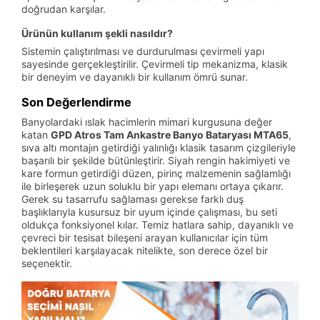
doğrudan karşılar.
Ürünün kullanım şekli nasıldır?
Sistemin çalıştırılması ve durdurulması çevirmeli yapı
sayesinde gerçekleştirilir. Çevirmeli tip mekanizma, klasik
bir deneyim ve dayanıklı bir kullanım ömrü sunar.
Son Değerlendirme
Banyolardaki ıslak hacimlerin mimari kurgusuna değer
katan
GPD Atros Tam Ankastre Banyo Bataryası MTA65
,
sıva altı montajın getirdiği yalınlığı klasik tasarım çizgileriyle
başarılı bir şekilde bütünleştirir. Siyah rengin hakimiyeti ve
kare formun getirdiği düzen, pirinç malzemenin sağlamlığı
ile birleşerek uzun soluklu bir yapı elemanı ortaya çıkarır.
Gerek su tasarrufu sağlaması gerekse farklı duş
başlıklarıyla kusursuz bir uyum içinde çalışması, bu seti
oldukça fonksiyonel kılar. Temiz hatlara sahip, dayanıklı ve
çevreci bir tesisat bileşeni arayan kullanıcılar için tüm
beklentileri karşılayacak nitelikte, son derece özel bir
seçenektir.