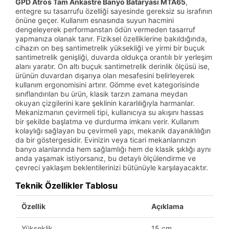
GPD Atros Tam Ankastre Banyo Bataryası MTA65
,
entegre su tasarrufu özelliği sayesinde gereksiz su israfının
önüne geçer. Kullanım esnasında suyun hacmini
dengeleyerek performanstan ödün vermeden tasarruf
yapmanıza olanak tanır. Fiziksel özelliklerine bakıldığında,
cihazın on beş santimetrelik yüksekliği ve yirmi bir buçuk
santimetrelik genişliği, duvarda oldukça orantılı bir yerleşim
alanı yaratır. On altı buçuk santimetrelik derinlik ölçüsü ise,
ürünün duvardan dışarıya olan mesafesini belirleyerek
kullanım ergonomisini artırır. Gömme evet kategorisinde
sınıflandırılan bu ürün, klasik tarzın zamana meydan
okuyan çizgilerini kare şeklinin kararlılığıyla harmanlar.
Mekanizmanın çevirmeli tipi, kullanıcıya su akışını hassas
bir şekilde başlatma ve durdurma imkanı verir. Kullanım
kolaylığı sağlayan bu çevirmeli yapı, mekanik dayanıklılığın
da bir göstergesidir. Evinizin veya ticari mekanlarınızın
banyo alanlarında hem sağlamlığı hem de klasik şıklığı aynı
anda yaşamak istiyorsanız, bu detaylı ölçülendirme ve
çevreci yaklaşım beklentilerinizi bütünüyle karşılayacaktır.
Teknik Özellikler Tablosu
Özellik
Açıklama
Yükseklik
15 cm