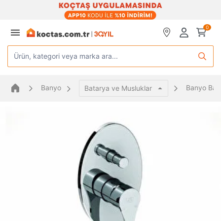
0
Ürün, kategori veya marka ara...
Banyo
Banyo Bata
Batarya ve Musluklar