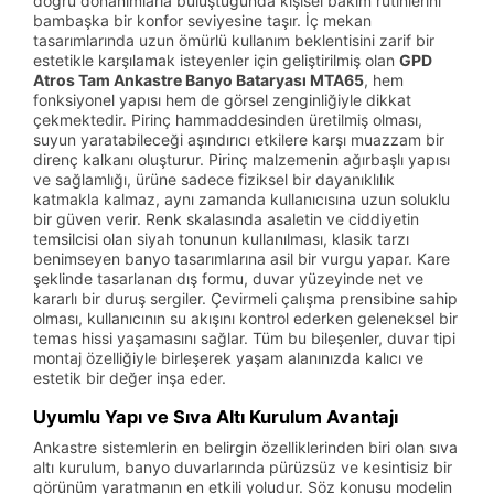
doğru donanımlarla buluştuğunda kişisel bakım rutinlerini
bambaşka bir konfor seviyesine taşır. İç mekan
tasarımlarında uzun ömürlü kullanım beklentisini zarif bir
estetikle karşılamak isteyenler için geliştirilmiş olan
GPD
Atros Tam Ankastre Banyo Bataryası MTA65
, hem
fonksiyonel yapısı hem de görsel zenginliğiyle dikkat
çekmektedir. Pirinç hammaddesinden üretilmiş olması,
suyun yaratabileceği aşındırıcı etkilere karşı muazzam bir
direnç kalkanı oluşturur. Pirinç malzemenin ağırbaşlı yapısı
ve sağlamlığı, ürüne sadece fiziksel bir dayanıklılık
katmakla kalmaz, aynı zamanda kullanıcısına uzun soluklu
bir güven verir. Renk skalasında asaletin ve ciddiyetin
temsilcisi olan siyah tonunun kullanılması, klasik tarzı
benimseyen banyo tasarımlarına asil bir vurgu yapar. Kare
şeklinde tasarlanan dış formu, duvar yüzeyinde net ve
kararlı bir duruş sergiler. Çevirmeli çalışma prensibine sahip
olması, kullanıcının su akışını kontrol ederken geleneksel bir
temas hissi yaşamasını sağlar. Tüm bu bileşenler, duvar tipi
montaj özelliğiyle birleşerek yaşam alanınızda kalıcı ve
estetik bir değer inşa eder.
Uyumlu Yapı ve Sıva Altı Kurulum Avantajı
Ankastre sistemlerin en belirgin özelliklerinden biri olan sıva
altı kurulum, banyo duvarlarında pürüzsüz ve kesintisiz bir
görünüm yaratmanın en etkili yoludur. Söz konusu modelin