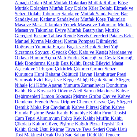
Amaçlı Dolap
Mini Mutfak Dolapları
Mutfak Rafları
Köşe
Mutfak Dolapları
Mutfak Boy Dolabı
Kiler Dolabı
Ekmek ve
Sebze Dolabı
Tabureler
Sandalye
Mutfak Sandalyeleri
Bar
Sandalyeleri
Katlanır Sandalyeler
Mutfak Köşe Takımları
Masa ve Masa Takımları
Yemek Masası ve Takımları
Mutfak
Masası ve Takımları
Eviye
Mutfak Bataryaları
Mutfak
Gereçleri
Kesme Tahtası
Rende
Servis Gereçleri
Patates Ezici
Manuel Kıyma Makinesi
Krema Pompası
Dilimleyici
Doğrayıcı
Yumurta Fırçası
Bıçak ve Bıçak Setleri
Yağ
Sıçratmaz
Soyucu, Oyacak
Ölçü Kabı ve Kaşığı
Merdane ve
Oklava
Hamur Açma Matı
Fındık Kıracağı ve Ceviz Kıracağı
Elek
Dondurma Kaşığı
Buz Kalıbı
Bıçak Bileyici Masat
Açacak ve Tirbuşon
Çekirdek Çıkarıcı
Çırpıcı
Sebze
Kurutucu
Huni
Baharat Öğütücü
Havan
Hamburger Presi
Sarımsak Ezici
Kaşık ve Kepçe Altlığı
Bıçak Standı
Süzgeç
Nihale
İçli Köfte Aparatı
Yumurta Zamanlayıcı
Dondurma
Kalıbı
Buz Kovası
Et Dövme Aleti
Sarma Makinesi
Kahve
Değirmenleri
Limon Sıkacağı
Pişirme Grubu
Çay ve Kahve
Demleme
French Press
Dripper
Chemex
Cezve
Çay Süzgeci
Demlik
Moka Pot
Çaydanlık
Kahve Filtresi
Sifon Kahve
Fırında Pişirme
Pasta Kalıbı
Kurabiye Kalıbı
Fırın Tepsisi
Cam Tepsi
Alüminyum Folyo
Kek Kalıbı
Muffin Kalıbı
Çikolata Kalıbı
Güveç
Pişirme Kağıdı
Pizza Tepsisi
Tart
Kalıbı
Ocak Üstü Pişirme
Tava ve Tava Setleri
Ocak Üstü
Tost Makinesi
Ocak Üstü Sac
Sahan
Düdüklü Tencere