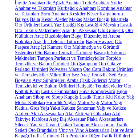
İngiliz Anahtarı
İki Ağızlı Anahtar
Tork Anahtarı
Yıldız
Anahtar ve Takımları
Kurbağcık Anahtarı
Kombine Anahtar
ve Takımları
Boru Anahtarı
Keskiler
Keser
Kargaburun
Balyoz
Balta
Kesici Aletler
Makas
Maket Bıçağı
Iskarpela
Oto Ürünleri
Lastik
Yaz Lastiği
Kış Lastiği
4 Mevsim Lastik
Oto Teknik Malzemeler
Araç İçi Aksesuar
Oto Güneşlik
Oto
Küllükler
Araç Buzdolapları
Bagaj Düzenleyici
Araba
Kokuları
Araç İçi Telefon Tutucular
Bagaj Havuzu
Oto
Paspası
Araç İçi Kamera
Oto Multimedya ve Görüntü
Sistemleri
Oto Bakım Temizlik Ürünleri
Basınçlı Yıkama
Makineleri
Tampon Parlatıcı ve Temizleyiciler
Torpido
Temizlik ve Bakım Ürünleri
Oto Şampuan
Oto Cila ve
Parlatıcı Ürünleri
Polyester Macun
Oto Cam Bakım Ürünleri
ve Temizleyiciler
Mikrofiber Bez
Araç Temizlik Seti
Araç
Boyaları
Araç Süpürgeleri
Araba Çizik Giderici
Motor
Temizleyici ve Bakım Ürünleri
Radyatör Temizleyiciler
Oto
Koltuk Kılıfı
Lastik Ekipmanları
Hava Kompresörü
Bijon
Anahtarı
Sibop ve Sibop Kapağı
Lastik Tamir Kiti
Kriko
Yağ
Motor Katkıları
Hidrolik Yağlar
Motor Yağı
Motor Yağı
Katkısı
Gres Yağı
Yakıt Katkısı
Şanzıman Yağı ve Katkısı
Akü ve Akü Aksesuarları
Akü
Akü Şarj Cihazları
Akü
Takviye Kablosu
Araç Dış Aksesuar
Plaka Aksesuarları
Silecek
Yan ve Tavan Çıtaları
Tampon Aksesuarları
Trafik
Setleri
Oto Brandaları
Vinç ve Vinç Aksesuarları
Jant ve Jant
Kapağı
Trafik Ürünleri
Oto Projektör
Diğer Trafik Ürünleri