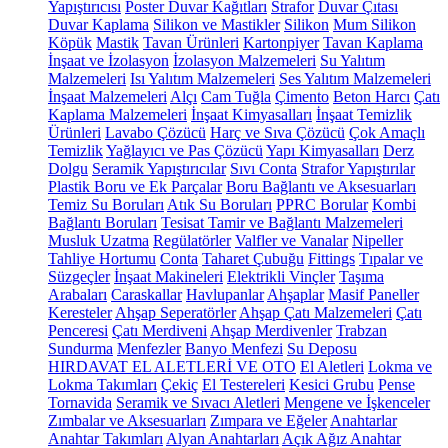
Yapıştırıcısı
Poster Duvar Kağıtları
Strafor
Duvar Çıtası
Duvar Kaplama
Silikon ve Mastikler
Silikon
Mum Silikon
Köpük
Mastik
Tavan Ürünleri
Kartonpiyer
Tavan Kaplama
İnşaat ve İzolasyon
İzolasyon Malzemeleri
Su Yalıtım
Malzemeleri
Isı Yalıtım Malzemeleri
Ses Yalıtım Malzemeleri
İnşaat Malzemeleri
Alçı
Cam Tuğla
Çimento
Beton Harcı
Çatı
Kaplama Malzemeleri
İnşaat Kimyasalları
İnşaat Temizlik
Ürünleri
Lavabo Çözücü
Harç ve Sıva Çözücü
Çok Amaçlı
Temizlik
Yağlayıcı ve Pas Çözücü
Yapı Kimyasalları
Derz
Dolgu
Seramik Yapıştırıcılar
Sıvı Conta
Strafor Yapıştırılar
Plastik Boru ve Ek Parçalar
Boru Bağlantı ve Aksesuarları
Temiz Su Boruları
Atık Su Boruları
PPRC Borular
Kombi
Bağlantı Boruları
Tesisat Tamir ve Bağlantı Malzemeleri
Musluk Uzatma
Regülatörler
Valfler ve Vanalar
Nipeller
Tahliye Hortumu
Conta
Taharet Çubuğu
Fittings
Tıpalar ve
Süzgeçler
İnşaat Makineleri
Elektrikli Vinçler
Taşıma
Arabaları
Caraskallar
Havlupanlar
Ahşaplar
Masif Paneller
Keresteler
Ahşap Seperatörler
Ahşap Çatı Malzemeleri
Çatı
Penceresi
Çatı Merdiveni
Ahşap Merdivenler
Trabzan
Sundurma
Menfezler
Banyo Menfezi
Su Deposu
HIRDAVAT EL ALETLERİ VE OTO
El Aletleri
Lokma ve
Lokma Takımları
Çekiç
El Testereleri
Kesici Grubu
Pense
Tornavida
Seramik ve Sıvacı Aletleri
Mengene ve İşkenceler
Zımbalar ve Aksesuarları
Zımpara ve Eğeler
Anahtarlar
Anahtar Takımları
Alyan Anahtarları
Açık Ağız Anahtar