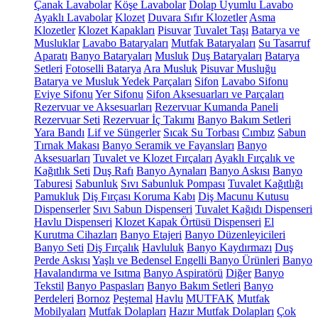
Çanak Lavabolar
Köşe Lavabolar
Dolap Uyumlu Lavabo
Ayaklı Lavabolar
Klozet
Duvara Sıfır Klozetler
Asma
Klozetler
Klozet Kapakları
Pisuvar
Tuvalet Taşı
Batarya ve
Musluklar
Lavabo Bataryaları
Mutfak Bataryaları
Su Tasarruf
Aparatı
Banyo Bataryaları
Musluk
Duş Bataryaları
Batarya
Setleri
Fotoselli Batarya
Ara Musluk
Pisuvar Musluğu
Batarya ve Musluk Yedek Parçaları
Sifon
Lavabo Sifonu
Eviye Sifonu
Yer Sifonu
Sifon Aksesuarları ve Parçaları
Rezervuar ve Aksesuarları
Rezervuar Kumanda Paneli
Rezervuar Seti
Rezervuar İç Takımı
Banyo Bakım Setleri
Yara Bandı
Lif ve Süngerler
Sıcak Su Torbası
Cımbız
Sabun
Tırnak Makası
Banyo Seramik ve Fayansları
Banyo
Aksesuarları
Tuvalet ve Klozet Fırçaları
Ayaklı Fırçalık ve
Kağıtlık Seti
Duş Rafı
Banyo Aynaları
Banyo Askısı
Banyo
Taburesi
Sabunluk
Sıvı Sabunluk Pompası
Tuvalet Kağıtlığı
Pamukluk
Diş Fırçası Koruma Kabı
Diş Macunu Kutusu
Dispenserler
Sıvı Sabun Dispenseri
Tuvalet Kağıdı Dispenseri
Havlu Dispenseri
Klozet Kapak Örtüsü Dispenseri
El
Kurutma Cihazları
Banyo Etajeri
Banyo Düzenleyicileri
Banyo Seti
Diş Fırçalık
Havluluk
Banyo Kaydırmazı
Duş
Perde Askısı
Yaşlı ve Bedensel Engelli Banyo Ürünleri
Banyo
Havalandırma ve Isıtma
Banyo Aspiratörü
Diğer
Banyo
Tekstil
Banyo Paspasları
Banyo Bakım Setleri
Banyo
Perdeleri
Bornoz
Peştemal
Havlu
MUTFAK
Mutfak
Mobilyaları
Mutfak Dolapları
Hazır Mutfak Dolapları
Çok