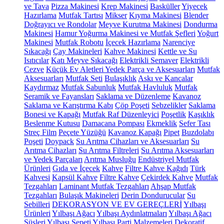
ve Tava
Pizza Makinesi
Krep Makinesi
Basküller
Yiyecek
Hazırlama
Mutfak Tartısı
Mikser
Kıyma Makinesi
Blender
Doğrayıcı ve Rondolar
Meyve Kurutma Makinesi
Dondurma
Makinesi
Hamur Yoğurma Makinesi ve Mutfak Şefleri
Yoğurt
Makinesi
Mutfak Robotu
İçecek Hazırlama
Narenciye
Sıkacağı
Çay Makineleri
Kahve Makinesi
Kettle ve Su
Isıtıcılar
Katı Meyve Sıkacağı
Elektrikli Semaver
Elektrikli
Cezve
Küçük Ev Aletleri Yedek Parça ve Aksesuarları
Mutfak
Aksesuarları
Mutfak Seti
Bulaşıklık
Askı ve Kancalar
Kaydırmaz
Mutfak Sabunluk
Mutfak Havluluk
Mutfak
Seramik ve Fayansları
Saklama ve Düzenleme
Kavanoz
Saklama ve Karıştırma Kabı
Çöp Poşeti
Sebzelikler
Saklama
Bonesi ve Kapağı
Mutfak Raf Düzenleyici
Poşetlik
Kaşıklık
Beslenme Kutusu
Damacana Pompası
Ekmeklik
Sefer Tası
Streç Film
Peçete Yüzüğü
Kavanoz Kapağı
Pipet
Buzdolabı
Poşeti
Doypack
Su Arıtma Cihazları ve Aksesuarları
Su
Arıtma Cihazları
Su Arıtma Filtreleri
Su Arıtma Aksesuarları
ve Yedek Parçaları
Arıtma Musluğu
Endüstriyel Mutfak
Ürünleri
Gıda ve İçecek
Kahve
Filtre Kahve Kağıdı
Türk
Kahvesi
Kapsül Kahve
Filtre Kahve
Çekirdek Kahve
Mutfak
Tezgahları
Laminant Mutfak Tezgahları
Ahşap Mutfak
Tezgahları
Bulaşık Makineleri
Derin Dondurucular
Su
Sebilleri
DEKORASYON VE EV GEREÇLERİ
Yılbaşı
Ürünleri
Yılbaşı Ağacı
Yılbaşı Aydınlatmaları
Yılbaşı Ağacı
Süsleri
Yılbaşı Sepeti
Yılbaşı Parti Malzemeleri
Dekoratif