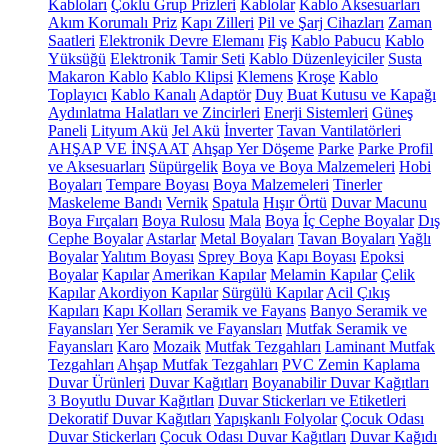
Kabloları
Çoklu Grup Prizleri
Kablolar
Kablo Aksesuarları
Akım Korumalı Priz
Kapı Zilleri
Pil ve Şarj Cihazları
Zaman
Saatleri
Elektronik Devre Elemanı
Fiş
Kablo Pabucu
Kablo
Yüksüğü
Elektronik Tamir Seti
Kablo Düzenleyiciler
Susta
Makaron Kablo
Kablo Klipsi
Klemens
Kroşe
Kablo
Toplayıcı
Kablo Kanalı
Adaptör
Duy
Buat Kutusu ve Kapağı
Aydınlatma Halatları ve Zincirleri
Enerji Sistemleri
Güneş
Paneli
Lityum Akü
Jel Akü
İnverter
Tavan Vantilatörleri
AHŞAP VE İNŞAAT
Ahşap Yer Döşeme
Parke
Parke Profil
ve Aksesuarları
Süpürgelik
Boya ve Boya Malzemeleri
Hobi
Boyaları
Tempare Boyası
Boya Malzemeleri
Tinerler
Maskeleme Bandı
Vernik
Spatula
Hışır Örtü
Duvar Macunu
Boya Fırçaları
Boya Rulosu
Mala
Boya
İç Cephe Boyalar
Dış
Cephe Boyalar
Astarlar
Metal Boyaları
Tavan Boyaları
Yağlı
Boyalar
Yalıtım Boyası
Sprey Boya
Kapı Boyası
Epoksi
Boyalar
Kapılar
Amerikan Kapılar
Melamin Kapılar
Çelik
Kapılar
Akordiyon Kapılar
Sürgülü Kapılar
Acil Çıkış
Kapıları
Kapı Kolları
Seramik ve Fayans
Banyo Seramik ve
Fayansları
Yer Seramik ve Fayansları
Mutfak Seramik ve
Fayansları
Karo
Mozaik
Mutfak Tezgahları
Laminant Mutfak
Tezgahları
Ahşap Mutfak Tezgahları
PVC Zemin Kaplama
Duvar Ürünleri
Duvar Kağıtları
Boyanabilir Duvar Kağıtları
3 Boyutlu Duvar Kağıtları
Duvar Stickerları ve Etiketleri
Dekoratif Duvar Kağıtları
Yapışkanlı Folyolar
Çocuk Odası
Duvar Stickerları
Çocuk Odası Duvar Kağıtları
Duvar Kağıdı