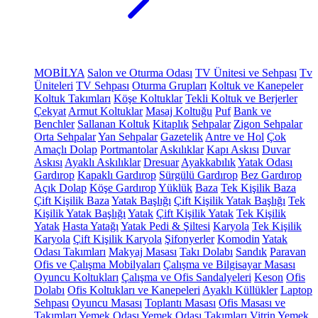
MOBİLYA
Salon ve Oturma Odası
TV Ünitesi ve Sehpası
Tv
Üniteleri
TV Sehpası
Oturma Grupları
Koltuk ve Kanepeler
Koltuk Takımları
Köşe Koltuklar
Tekli Koltuk ve Berjerler
Çekyat
Armut Koltuklar
Masaj Koltuğu
Puf
Bank ve
Benchler
Sallanan Koltuk
Kitaplık
Sehpalar
Zigon Sehpalar
Orta Sehpalar
Yan Sehpalar
Gazetelik
Antre ve Hol
Çok
Amaçlı Dolap
Portmantolar
Askılıklar
Kapı Askısı
Duvar
Askısı
Ayaklı Askılıklar
Dresuar
Ayakkabılık
Yatak Odası
Gardırop
Kapaklı Gardırop
Sürgülü Gardırop
Bez Gardırop
Açık Dolap
Köşe Gardırop
Yüklük
Baza
Tek Kişilik Baza
Çift Kişilik Baza
Yatak Başlığı
Çift Kişilik Yatak Başlığı
Tek
Kişilik Yatak Başlığı
Yatak
Çift Kişilik Yatak
Tek Kişilik
Yatak
Hasta Yatağı
Yatak Pedi & Şiltesi
Karyola
Tek Kişilik
Karyola
Çift Kişilik Karyola
Şifonyerler
Komodin
Yatak
Odası Takımları
Makyaj Masası
Takı Dolabı
Sandık
Paravan
Ofis ve Çalışma Mobilyaları
Çalışma ve Bilgisayar Masası
Oyuncu Koltukları
Çalışma ve Ofis Sandalyeleri
Keson
Ofis
Dolabı
Ofis Koltukları ve Kanepeleri
Ayaklı Küllükler
Laptop
Sehpası
Oyuncu Masası
Toplantı Masası
Ofis Masası ve
Takımları
Yemek Odası
Yemek Odası Takımları
Vitrin
Yemek