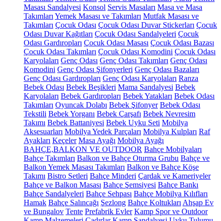
Masası Sandalyesi
Konsol
Servis Masaları
Masa ve Masa
Takımları
Yemek Masası ve Takımları
Mutfak Masası ve
Takımları
Çocuk Odası
Çocuk Odası Duvar Stickerları
Çocuk
Odası Duvar Kağıtları
Çocuk Odası Sandalyeleri
Çocuk
Odası Gardıropları
Çocuk Odası Masası
Çocuk Odası Bazası
Çocuk Odası Takımları
Çocuk Odası Komodini
Çocuk Odası
Karyolaları
Genç Odası
Genç Odası Takımları
Genç Odası
Komodini
Genç Odası Şifonyerleri
Genç Odası Bazaları
Genç Odası Gardıropları
Genç Odası Karyolaları
Ranza
Bebek Odası
Bebek Beşikleri
Mama Sandalyesi
Bebek
Karyolaları
Bebek Gardıropları
Bebek Yatakları
Bebek Odası
Takımları
Oyuncak Dolabı
Bebek Şifonyer
Bebek Odası
Tekstili
Bebek Yorganı
Bebek Çarşafı
Bebek Nevresim
Takımı
Bebek Battaniyesi
Bebek Uyku Seti
Mobilya
Aksesuarları
Mobilya Yedek Parçaları
Mobilya Kulpları
Raf
Ayakları
Keçeler
Masa Ayağı
Mobilya Ayağı
BAHÇE,BALKON VE OUTDOOR
Bahçe Mobilyaları
Bahçe Takımları
Balkon ve Bahçe Oturma Grubu
Bahçe ve
Balkon Yemek Masası Takımları
Balkon ve Bahçe Köşe
Takımı
Bistro Setleri
Bahçe Minderi
Çardak ve Kameriyeler
Bahçe ve Balkon Masası
Bahçe Şemsiyesi
Bahçe Bankı
Bahçe Sandalyeleri
Bahçe Sehpası
Bahçe Mobilya Kılıfları
Hamak
Bahçe Salıncağı
Şezlong
Bahçe Koltukları
Ahşap Ev
ve Bungalov
Tente
Prefabrik Evler
Kamp Spor ve Outdoor
Kamp Malzemeleri
Çadırlar
Kamp Sandalyesi
Uyku Tulumu