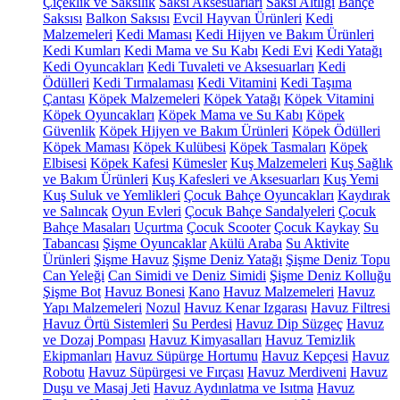
Çiçeklik ve Saksılık
Saksı Aksesuarları
Saksı Altlığı
Bahçe
Saksısı
Balkon Saksısı
Evcil Hayvan Ürünleri
Kedi
Malzemeleri
Kedi Maması
Kedi Hijyen ve Bakım Ürünleri
Kedi Kumları
Kedi Mama ve Su Kabı
Kedi Evi
Kedi Yatağı
Kedi Oyuncakları
Kedi Tuvaleti ve Aksesuarları
Kedi
Ödülleri
Kedi Tırmalaması
Kedi Vitamini
Kedi Taşıma
Çantası
Köpek Malzemeleri
Köpek Yatağı
Köpek Vitamini
Köpek Oyuncakları
Köpek Mama ve Su Kabı
Köpek
Güvenlik
Köpek Hijyen ve Bakım Ürünleri
Köpek Ödülleri
Köpek Maması
Köpek Kulübesi
Köpek Tasmaları
Köpek
Elbisesi
Köpek Kafesi
Kümesler
Kuş Malzemeleri
Kuş Sağlık
ve Bakım Ürünleri
Kuş Kafesleri ve Aksesuarları
Kuş Yemi
Kuş Suluk ve Yemlikleri
Çocuk Bahçe Oyuncakları
Kaydırak
ve Salıncak
Oyun Evleri
Çocuk Bahçe Sandalyeleri
Çocuk
Bahçe Masaları
Uçurtma
Çocuk Scooter
Çocuk Kaykay
Su
Tabancası
Şişme Oyuncaklar
Akülü Araba
Su Aktivite
Ürünleri
Şişme Havuz
Şişme Deniz Yatağı
Şişme Deniz Topu
Can Yeleği
Can Simidi ve Deniz Simidi
Şişme Deniz Kolluğu
Şişme Bot
Havuz Bonesi
Kano
Havuz Malzemeleri
Havuz
Yapı Malzemeleri
Nozul
Havuz Kenar Izgarası
Havuz Filtresi
Havuz Örtü Sistemleri
Su Perdesi
Havuz Dip Süzgeç
Havuz
ve Dozaj Pompası
Havuz Kimyasalları
Havuz Temizlik
Ekipmanları
Havuz Süpürge Hortumu
Havuz Kepçesi
Havuz
Robotu
Havuz Süpürgesi ve Fırçası
Havuz Merdiveni
Havuz
Duşu ve Masaj Jeti
Havuz Aydınlatma ve Isıtma
Havuz