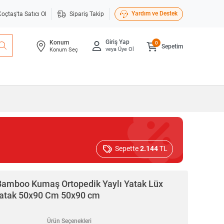
Yardım ve Destek
Koçtaş'ta Satıcı Ol
Sipariş Takip
Giriş Yap
Konum
0
Sepetim
veya Üye Ol
Konum Seç
Sepette
2.144
TL
Bamboo Kumaş Ortopedik Yaylı Yatak Lüx
 Yatak 50x90 Cm 50x90 cm
Ürün Seçenekleri