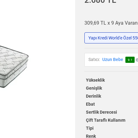
2.680 TL
309,69 TL x 9 Aya Vara
Yapı Kredi World'e Özel 5
Satıcı:
Uzun Bebe
9.1
Yükseklik
Genişlik
Derinlik
Ebat
Sertlik Derecesi
Çift Taraflı Kullanım
Tipi
Renk