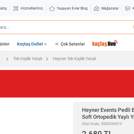
Satış
Hizmetlerimiz
Yaşayan Evler Blog
Mağazalar
ünler
Koçtaş Outlet ⭐
Çok Satanlar
Tek Kişilik Yatak
Heyner Tek Kişilik Yatak
Heyner
Events Pedli 
Soft Ortopedik Yaylı
Ürün Kodu: 5000556513