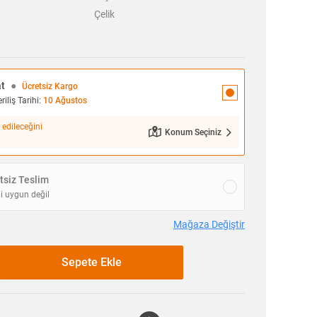
Çelik
at
●
Ücretsiz Kargo
iliş Tarihi:
10 Ağustos
 edileceğini
Konum Seçiniz
siz Teslim
i uygun değil
Mağaza Değiştir
Sepete Ekle