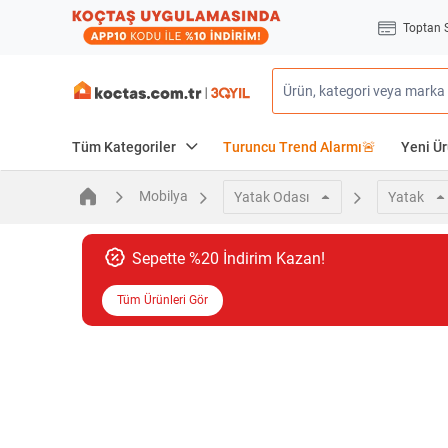
Toptan 
Tüm Kategoriler
Turuncu Trend Alarmı🚨
Yeni Ür
Mobilya
Yatak Odası
Yatak
Sepette %20 İndirim Kazan!
Tüm Ürünleri Gör