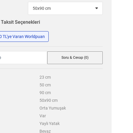
n
Taksit Seçenekleri
50 TL'ye Varan Worldpuan
Soru & Cevap (0)
23
cm
50
cm
90
cm
50x90 cm
Orta Yumuşak
Var
Yaylı Yatak
Beyaz