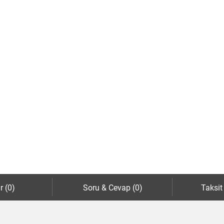
r (0)
Soru & Cevap (0)
Taksit