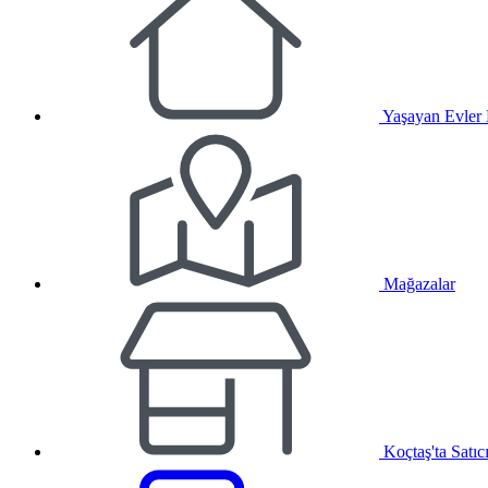
Yaşayan Evler
Mağazalar
Koçtaş'ta Satıc