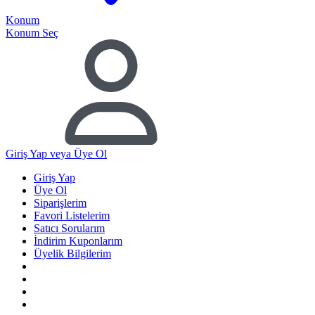
Konum
Konum Seç
Giriş Yap
veya Üye Ol
Giriş Yap
Üye Ol
Siparişlerim
Favori Listelerim
Satıcı Sorularım
İndirim Kuponlarım
Üyelik Bilgilerim