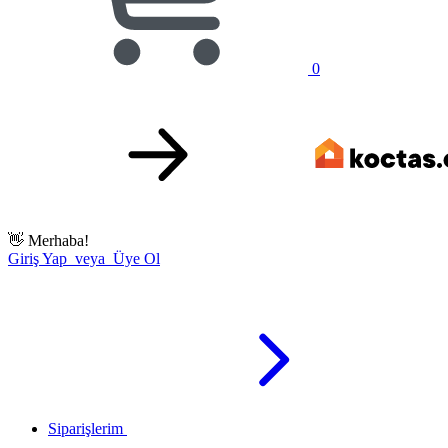
0
👋
Merhaba!
Giriş Yap veya Üye Ol
Siparişlerim