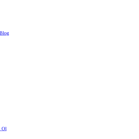
 Blog
ı Ol