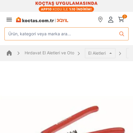
0
Ürün, kategori veya marka ara...
Hırdavat El Aletleri ve Oto
El Aletleri
Ke