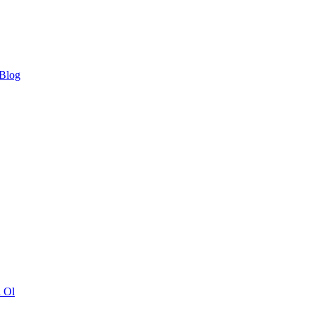
 Blog
ı Ol