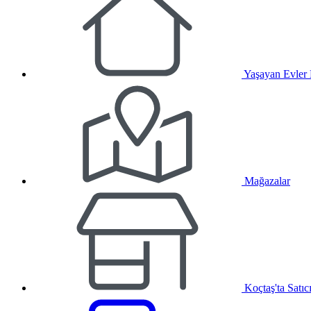
Yaşayan Evler
Mağazalar
Koçtaş'ta Satıc