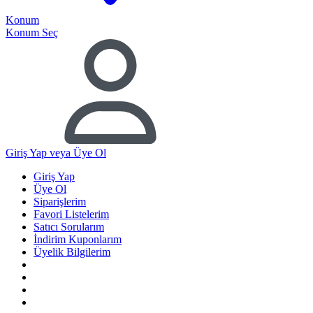
Konum
Konum Seç
Giriş Yap
veya Üye Ol
Giriş Yap
Üye Ol
Siparişlerim
Favori Listelerim
Satıcı Sorularım
İndirim Kuponlarım
Üyelik Bilgilerim