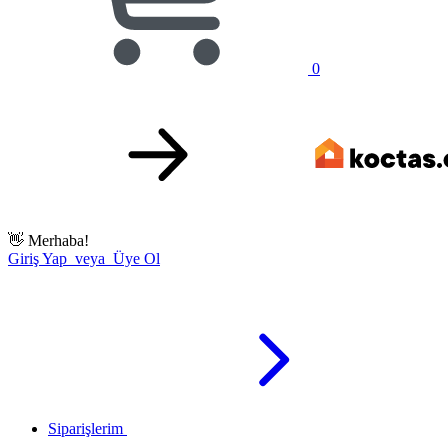
0
👋
Merhaba!
Giriş Yap veya Üye Ol
Siparişlerim