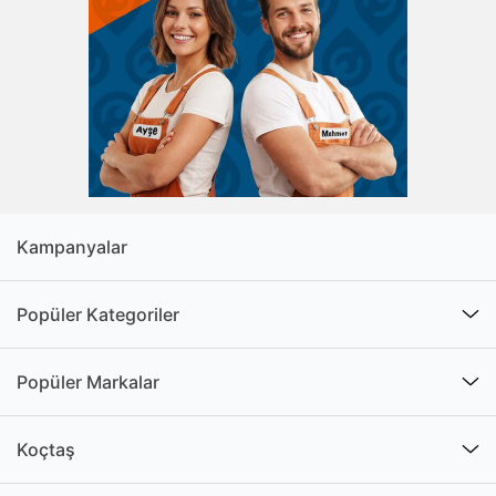
üzerinde işlem yapmanızı kolaylaştırır. Kapalı ve açık
uçlu bir tasarıma sahip olması sayesinde iki ürün
tipinin de avantajlarından yararlanmanıza olanak
tanıyan ürünler, bu yönüyle işlemlerinizi kolay bir
şekilde gerçekleştirmenize olanak tanır. Kombine
anahtar çeşitlerinin açık uçlu olan bölümü, yeterli alan
olduğunda somunlar üzerinde daha rahat bir şekilde
işlem yapmanızı sağlar. Kapalı uçlu olan bölüm ise
cıvataları daha iyi bir şekilde kavramanızı ve ihtiyaç
Kampanyalar
durumunda daha fazla tork uygulamanızı mümkün
hale getirir. Her iki anahtar türünü tek bir üründe
Popüler Kategoriler
birleştirmesi, kombine anahtar takımı çeşitlerinin öne
çıkan tarafları arasında yer alır. Bununla beraber
ürünleri incelediğinizde genellikle her iki ucun da aynı
Popüler Markalar
boyutlarda olduğunu görebilirsiniz.
Ayarlanabilir olan modeller gibi farklı ölçülerdeki
Koçtaş
somonlar üzerinde işlem yapılmasına olanak
tanımadığı için alet çantanızda ürünlerden birkaç adet