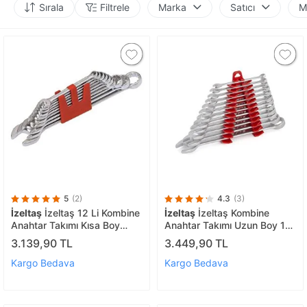
Sırala
Filtrele
Marka
Satıcı
M
5
(2)
4.3
(3)
İzeltaş
İzeltaş 12 Li Kombine
İzeltaş
İzeltaş Kombine
Anahtar Takımı Kısa Boy
Anahtar Takımı Uzun Boy 12
0320 00 2112
Li - 0330002112
3.139,90 TL
3.449,90 TL
Kargo Bedava
Kargo Bedava