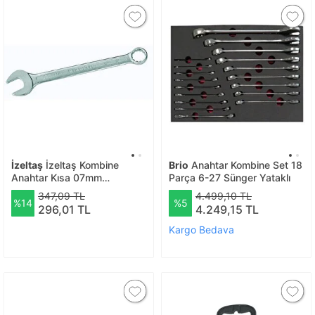
İzeltaş
İzeltaş Kombine
Brio
Anahtar Kombine Set 18
Anahtar Kısa 07mm
Parça 6-27 Sünger Yataklı
0320020007
347,09 TL
4.499,10 TL
%14
%5
296,01 TL
4.249,15 TL
Kargo Bedava