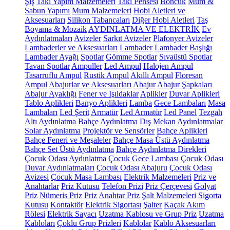
Şiş
Takı Yapım Malzemeleri
Takı Pensesi
Boncuk
Mum &
Sabun Yapımı
Mum Malzemeleri
Hobi Aletleri ve
Aksesuarları
Silikon Tabancaları
Diğer Hobi Aletleri
Taş
Boyama & Mozaik
AYDINLATMA VE ELEKTRİK
Ev
Aydınlatmaları
Avizeler
Sarkıt Avizeler
Plafonyer Avizeler
Lambaderler ve Aksesuarları
Lambader
Lambader Başlığı
Lambader Ayağı
Spotlar
Gömme Spotlar
Sıvaüstü Spotlar
Tavan Spotlar
Ampuller
Led Ampul
Halojen Ampul
Tasarruflu Ampul
Rustik Ampul
Akıllı Ampul
Floresan
Ampul
Abajurlar ve Aksesuarları
Abajur
Abajur Şapkaları
Abajur Ayaklığı
Fener ve Işıldaklar
Aplikler
Duvar Aplikleri
Tablo Aplikleri
Banyo Aplikleri
Lamba
Gece Lambaları
Masa
Lambaları
Led Şerit
Armatür
Led Armatür
Led Panel
Tezgah
Altı Aydınlatma
Bahçe Aydınlatma
Dış Mekan Aydınlatmalar
Solar Aydınlatma
Projektör ve Sensörler
Bahçe Aplikleri
Bahçe Feneri ve Meşaleler
Bahçe Masa Üstü Aydınlatma
Bahçe Set Üstü Aydınlatma
Bahçe Aydınlatma Direkleri
Çocuk Odası Aydınlatma
Çocuk Gece Lambası
Çocuk Odası
Duvar Aydınlatmaları
Çocuk Odası Abajuru
Çocuk Odası
Avizesi
Çocuk Masa Lambası
Elektrik Malzemeleri
Priz ve
Anahtarlar
Priz Kutusu
Telefon Prizi
Priz Çerçevesi
Golyat
Priz
Nümeris Priz
Priz
Anahtar Priz
Şalt Malzemeleri
Sigorta
Kutusu
Kontaktör
Elektrik Sigortası
Şalter
Kaçak Akım
Rölesi
Elektrik Sayacı
Uzatma Kablosu ve Grup Priz
Uzatma
Kabloları
Çoklu Grup Prizleri
Kablolar
Kablo Aksesuarları