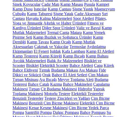
Sinek Kovucular
Çadır Matı
Kamp Masası
Pusula
Kampet
Kamp Duşu
Isıtıcılar
Kamp Çantası
Şişme Yastık
Magnezyum
Çubuğu
Kamp Taburesi
Şişme Yatak
Çadır Aksesuarı
Sırt
Çantası
Hayatta Kalma Malzemeleri
Spor Aletleri
Pilates,
Yoga ve Jimnastik
Ağırlık ve Halter Ürünleri
Fitness ve
Kardiyo Ürünleri
Diğer Spor Ürünleri
Valiz ve Bavul
Kamp
Mutfak Malzemeleri
Termal Çanta
Matara
Kamp Yemek
Pişirme Seti
Kamp Buzluk ve Soğutucu Ürünler
Kamp
Demliği
Kamp Tavası
Kamp Ocağı
Kamp Mutfak
Aksesuarları
Çakmak ve Yakıcılar
Termoslar
Aydınlatma
Ekipmanları
El Feneri
Işıldak
Kafa Lambası
Kamp El Aletleri
Kamp Testeresi
Kamp Küreği
Kamp Bıçağı
Kamp Baltası
Avcılık Malzemeleri
Balık Av Malzemeleri
Bisiklet ve
Scooter
Bisiklet
Elektrikli Scooter
Bahçe Aletleri
Çapa
Kürek
Bahçe Eldiveni
Tırmık
Budama Makası
Aşı Makası
Fide
Dikici ve Sökücü
Orak
Bahçe El Aleti Setleri
Çim Makası
Tırpan Misinası
Aşı Bıçağı
Meyve Toplama Aleti
Budama
Testeresi
Bahçe Çatalı
Kazma
Bahçe Makineleri
Çapalama
Makinesi
Tırpan
Çit Budama Makinesi
Hidrofor
Yaprak
Toplama Makinesi
Motorlu Testere
Elektrikli Testereler
Benzinli Testereler
Testere Zincirleri ve Yağları
Çim Biçme
Makinesi
Benzinli Çim Biçme Makinesi
Elektrikli Çim Biçme
Makinesi
Kenar Kesme Makinesi
Çim Biçme Yedek Parça
Pompa
Santrifüj Pompa
Dalgıç Pompası
Bahçe Pompası
Su