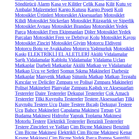
Söndürücü
Alarm
Kasa ve Kilitler
Çelik Kasa
Kilit
Kutu ve
Ambalaj Malzemeleri
Kargo Kutusu
Kargo Poşeti
Koli
Motosiklet Ürünleri
Motorsiklet Aksesuarları
Motosiklet
Kilidi
Motosiklet Stickerları
Motosiklet Rüzgarlık ve Siperlik
Motosiklet Aynası
Motosiklet Brandası
Motorsiklet Yedek
Parça
Motosiklet Fren Ekipmanları
Diğer Motosiklet Yedek
Parçaları
Motosiklet Fren ve Debriyaj Kolu
Motosiklet Kayışı
Motosiklet Zinciri
Motosiklet Giyim
Motorcu Eldiveni
Motorcu Botu ve Ayakkabısı
Motorcu Yağmurluk
Motosiklet
Kaskı
ELEKTRİKLİ EL ALETLERİ
Akülü Vidalamalar
Şarjlı Vidalamalar
Kablolu Vidalamalar
Vidalama Uçları
Matkaplar
Darbeli Matkaplar
Akülü Matkap ve Vidalamalar
Matkap Ucu ve Setleri
Somun Sıkma Makineleri
Darbesiz
Matkaplar
Manyetik Matkap
Sütunlu Matkap
Matkap Tezgahı
Kırıcılar ve Deliciler
Zımpara ve Polisaj
Zımpara Makineleri
Polisaj Makineleri
Planyalar
Zımpara Kağıdı ve Aksesuarları
Testereler
Daire Testereler
Dekupaj Testereler
Çok Amaçlı
Testereler
Tilki Kuyruğu Testereler
Testere Aksesuarları
Tilki
Kuyruğu Testere Ucu
Daire Testere Bıçağı
Dekupaj Testere
Ucu
Bahçe Makineleri
Çapalama Makinesi
Tırpan
Çit
Budama Makinesi
Hidrofor
Yaprak Toplama Makinesi
Motorlu Testere
Elektrikli Testereler
Benzinli Testereler
Testere Zincirleri ve Yağları
Çim Biçme Makinesi
Benzinli
Çim Biçme Makinesi
Elektrikli Çim Biçme Makinesi
Kenar
Kesme Makinesi
Çim Biçme Yedek Parça
Pompa
Santrifüj