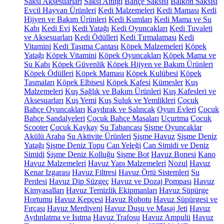
Saksı Aksesuarları
Saksı Altlığı
Bahçe Saksısı
Balkon Saksısı
Evcil Hayvan Ürünleri
Kedi Malzemeleri
Kedi Maması
Kedi
Hijyen ve Bakım Ürünleri
Kedi Kumları
Kedi Mama ve Su
Kabı
Kedi Evi
Kedi Yatağı
Kedi Oyuncakları
Kedi Tuvaleti
ve Aksesuarları
Kedi Ödülleri
Kedi Tırmalaması
Kedi
Vitamini
Kedi Taşıma Çantası
Köpek Malzemeleri
Köpek
Yatağı
Köpek Vitamini
Köpek Oyuncakları
Köpek Mama ve
Su Kabı
Köpek Güvenlik
Köpek Hijyen ve Bakım Ürünleri
Köpek Ödülleri
Köpek Maması
Köpek Kulübesi
Köpek
Tasmaları
Köpek Elbisesi
Köpek Kafesi
Kümesler
Kuş
Malzemeleri
Kuş Sağlık ve Bakım Ürünleri
Kuş Kafesleri ve
Aksesuarları
Kuş Yemi
Kuş Suluk ve Yemlikleri
Çocuk
Bahçe Oyuncakları
Kaydırak ve Salıncak
Oyun Evleri
Çocuk
Bahçe Sandalyeleri
Çocuk Bahçe Masaları
Uçurtma
Çocuk
Scooter
Çocuk Kaykay
Su Tabancası
Şişme Oyuncaklar
Akülü Araba
Su Aktivite Ürünleri
Şişme Havuz
Şişme Deniz
Yatağı
Şişme Deniz Topu
Can Yeleği
Can Simidi ve Deniz
Simidi
Şişme Deniz Kolluğu
Şişme Bot
Havuz Bonesi
Kano
Havuz Malzemeleri
Havuz Yapı Malzemeleri
Nozul
Havuz
Kenar Izgarası
Havuz Filtresi
Havuz Örtü Sistemleri
Su
Perdesi
Havuz Dip Süzgeç
Havuz ve Dozaj Pompası
Havuz
Kimyasalları
Havuz Temizlik Ekipmanları
Havuz Süpürge
Hortumu
Havuz Kepçesi
Havuz Robotu
Havuz Süpürgesi ve
Fırçası
Havuz Merdiveni
Havuz Duşu ve Masaj Jeti
Havuz
Aydınlatma ve Isıtma
Havuz Trafosu
Havuz Ampulü
Havuz