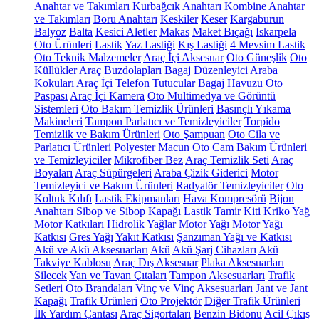
Anahtar ve Takımları
Kurbağcık Anahtarı
Kombine Anahtar
ve Takımları
Boru Anahtarı
Keskiler
Keser
Kargaburun
Balyoz
Balta
Kesici Aletler
Makas
Maket Bıçağı
Iskarpela
Oto Ürünleri
Lastik
Yaz Lastiği
Kış Lastiği
4 Mevsim Lastik
Oto Teknik Malzemeler
Araç İçi Aksesuar
Oto Güneşlik
Oto
Küllükler
Araç Buzdolapları
Bagaj Düzenleyici
Araba
Kokuları
Araç İçi Telefon Tutucular
Bagaj Havuzu
Oto
Paspası
Araç İçi Kamera
Oto Multimedya ve Görüntü
Sistemleri
Oto Bakım Temizlik Ürünleri
Basınçlı Yıkama
Makineleri
Tampon Parlatıcı ve Temizleyiciler
Torpido
Temizlik ve Bakım Ürünleri
Oto Şampuan
Oto Cila ve
Parlatıcı Ürünleri
Polyester Macun
Oto Cam Bakım Ürünleri
ve Temizleyiciler
Mikrofiber Bez
Araç Temizlik Seti
Araç
Boyaları
Araç Süpürgeleri
Araba Çizik Giderici
Motor
Temizleyici ve Bakım Ürünleri
Radyatör Temizleyiciler
Oto
Koltuk Kılıfı
Lastik Ekipmanları
Hava Kompresörü
Bijon
Anahtarı
Sibop ve Sibop Kapağı
Lastik Tamir Kiti
Kriko
Yağ
Motor Katkıları
Hidrolik Yağlar
Motor Yağı
Motor Yağı
Katkısı
Gres Yağı
Yakıt Katkısı
Şanzıman Yağı ve Katkısı
Akü ve Akü Aksesuarları
Akü
Akü Şarj Cihazları
Akü
Takviye Kablosu
Araç Dış Aksesuar
Plaka Aksesuarları
Silecek
Yan ve Tavan Çıtaları
Tampon Aksesuarları
Trafik
Setleri
Oto Brandaları
Vinç ve Vinç Aksesuarları
Jant ve Jant
Kapağı
Trafik Ürünleri
Oto Projektör
Diğer Trafik Ürünleri
İlk Yardım Çantası
Araç Sigortaları
Benzin Bidonu
Acil Çıkış