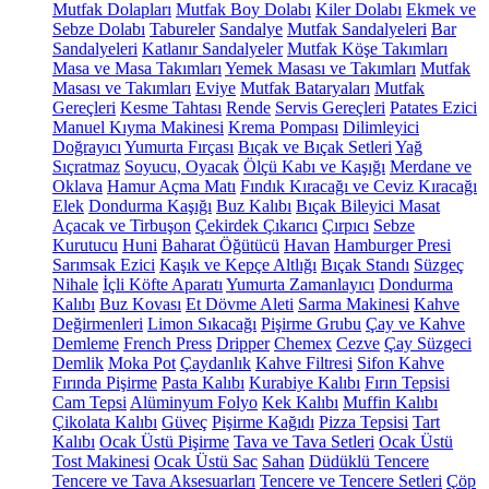
Mutfak Dolapları
Mutfak Boy Dolabı
Kiler Dolabı
Ekmek ve
Sebze Dolabı
Tabureler
Sandalye
Mutfak Sandalyeleri
Bar
Sandalyeleri
Katlanır Sandalyeler
Mutfak Köşe Takımları
Masa ve Masa Takımları
Yemek Masası ve Takımları
Mutfak
Masası ve Takımları
Eviye
Mutfak Bataryaları
Mutfak
Gereçleri
Kesme Tahtası
Rende
Servis Gereçleri
Patates Ezici
Manuel Kıyma Makinesi
Krema Pompası
Dilimleyici
Doğrayıcı
Yumurta Fırçası
Bıçak ve Bıçak Setleri
Yağ
Sıçratmaz
Soyucu, Oyacak
Ölçü Kabı ve Kaşığı
Merdane ve
Oklava
Hamur Açma Matı
Fındık Kıracağı ve Ceviz Kıracağı
Elek
Dondurma Kaşığı
Buz Kalıbı
Bıçak Bileyici Masat
Açacak ve Tirbuşon
Çekirdek Çıkarıcı
Çırpıcı
Sebze
Kurutucu
Huni
Baharat Öğütücü
Havan
Hamburger Presi
Sarımsak Ezici
Kaşık ve Kepçe Altlığı
Bıçak Standı
Süzgeç
Nihale
İçli Köfte Aparatı
Yumurta Zamanlayıcı
Dondurma
Kalıbı
Buz Kovası
Et Dövme Aleti
Sarma Makinesi
Kahve
Değirmenleri
Limon Sıkacağı
Pişirme Grubu
Çay ve Kahve
Demleme
French Press
Dripper
Chemex
Cezve
Çay Süzgeci
Demlik
Moka Pot
Çaydanlık
Kahve Filtresi
Sifon Kahve
Fırında Pişirme
Pasta Kalıbı
Kurabiye Kalıbı
Fırın Tepsisi
Cam Tepsi
Alüminyum Folyo
Kek Kalıbı
Muffin Kalıbı
Çikolata Kalıbı
Güveç
Pişirme Kağıdı
Pizza Tepsisi
Tart
Kalıbı
Ocak Üstü Pişirme
Tava ve Tava Setleri
Ocak Üstü
Tost Makinesi
Ocak Üstü Sac
Sahan
Düdüklü Tencere
Tencere ve Tava Aksesuarları
Tencere ve Tencere Setleri
Çöp