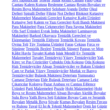
Sıvı Yapıştırıcılar
Tebeşir
Suluk
Resim Çantası
Pano
Okul
Çantası
Kalem Kutusu
Beslenme Çantası
Resim Boyaları ve
Resim Boya Malzemeleri
Selobant
Ajanda
Defter
Okul
Defteri
Spiralli Defter
Fihrist
Not Defteri
Bloknot
Kırtasiye
Malzemeleri
Masaüstü Gereçleri
Kırtasiye Kağıt Ürünleri
Kırtasiye Seti
Kalem ve Yazı Gereçleri
Koli Bandı Makinesi
Para Makineleri
Para Çekmeceleri
Para Sayma Makineleri
Ofis Sarf Ürünleri
Evrak İmha Makineleri
Laminasyon
Makineleri
Barkod Okuyucu
Temizlik Gereçleri ve
Ekipmanları
Temizlik Eldiveni
Temizlik Kovası
Temizlik,
Ovma Teli
Tüy Toplama Ürünleri
Faraş
Çekpas
Fırça ve
Süpürge
Temizlik Bezleri
Temizlik Süngeri
Paspas ve Mop
Kâğıt Havlu
Tuvalet Kağıdı
Islak Mendil
Ev Temizlik
Malzemeleri
Tuvalet Temizleyici
Yüzey Temizleyiciler
Yağ,
Kireç ve Pas Çözücüler
Çubuklu Oda Kokusu
Oda Kokusu
Halı Temizleyiciler
Ahşap Temizleyiciler ve Bakım Ürünleri
Cam ve Parlak Yüzey Temizleyiciler
Mutfak ve Banyo
Temizleyiciler
Bulaşık Makinesi Deterjanı
Yumuşatıcı
Çamaşır Deterjanı
Elde Bulaşık Deterjanı
Çamaşır Leke
Çıkarıcılar
Kolonya
Pazar Arabası ve Çantası
Eğlence
Ürünleri
Parti Malzemeleri
Puzzle
Hobi Malzemeleri
Hobi
Boya ve Resim Malzemeleri
Ahşap Boyaları
Akrilik Boyalar
Sulu Boya
Yağlı Boya Seti
Eskitme Boyası
Cam ve Seramik
Boyaları
Metalik Boya
Şövale
Kumaş Boyaları
Resim Fırçası
ve Rulosu
Tuval
El İşi & Tekstil Malzemeleri
Örgü İpi
Güpür