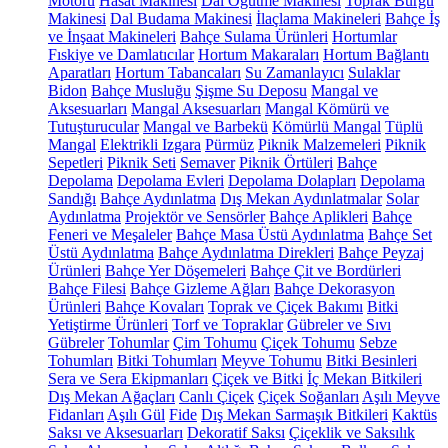
Motoru
Hasat Makinesi
Dal Öğütme Makinesi
Toprak Burgu
Makinesi
Dal Budama Makinesi
İlaçlama Makineleri
Bahçe İş
ve İnşaat Makineleri
Bahçe Sulama Ürünleri
Hortumlar
Fıskiye ve Damlatıcılar
Hortum Makaraları
Hortum Bağlantı
Aparatları
Hortum Tabancaları
Su Zamanlayıcı
Sulaklar
Bidon
Bahçe Musluğu
Şişme Su Deposu
Mangal ve
Aksesuarları
Mangal Aksesuarları
Mangal Kömürü ve
Tutuşturucular
Mangal ve Barbekü
Kömürlü Mangal
Tüplü
Mangal
Elektrikli Izgara
Pürmüz
Piknik Malzemeleri
Piknik
Sepetleri
Piknik Seti
Semaver
Piknik Örtüleri
Bahçe
Depolama
Depolama Evleri
Depolama Dolapları
Depolama
Sandığı
Bahçe Aydınlatma
Dış Mekan Aydınlatmalar
Solar
Aydınlatma
Projektör ve Sensörler
Bahçe Aplikleri
Bahçe
Feneri ve Meşaleler
Bahçe Masa Üstü Aydınlatma
Bahçe Set
Üstü Aydınlatma
Bahçe Aydınlatma Direkleri
Bahçe Peyzaj
Ürünleri
Bahçe Yer Döşemeleri
Bahçe Çit ve Bordürleri
Bahçe Filesi
Bahçe Gizleme Ağları
Bahçe Dekorasyon
Ürünleri
Bahçe Kovaları
Toprak ve Çiçek Bakımı
Bitki
Yetiştirme Ürünleri
Torf ve Topraklar
Gübreler ve Sıvı
Gübreler
Tohumlar
Çim Tohumu
Çiçek Tohumu
Sebze
Tohumları
Bitki Tohumları
Meyve Tohumu
Bitki Besinleri
Sera ve Sera Ekipmanları
Çiçek ve Bitki
İç Mekan Bitkileri
Dış Mekan Ağaçları
Canlı Çiçek
Çiçek Soğanları
Aşılı Meyve
Fidanları
Aşılı Gül
Fide
Dış Mekan Sarmaşık Bitkileri
Kaktüs
Saksı ve Aksesuarları
Dekoratif Saksı
Çiçeklik ve Saksılık