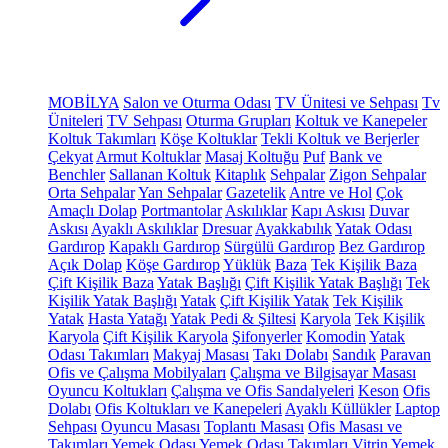
MOBİLYA
Salon ve Oturma Odası
TV Ünitesi ve Sehpası
Tv
Üniteleri
TV Sehpası
Oturma Grupları
Koltuk ve Kanepeler
Koltuk Takımları
Köşe Koltuklar
Tekli Koltuk ve Berjerler
Çekyat
Armut Koltuklar
Masaj Koltuğu
Puf
Bank ve
Benchler
Sallanan Koltuk
Kitaplık
Sehpalar
Zigon Sehpalar
Orta Sehpalar
Yan Sehpalar
Gazetelik
Antre ve Hol
Çok
Amaçlı Dolap
Portmantolar
Askılıklar
Kapı Askısı
Duvar
Askısı
Ayaklı Askılıklar
Dresuar
Ayakkabılık
Yatak Odası
Gardırop
Kapaklı Gardırop
Sürgülü Gardırop
Bez Gardırop
Açık Dolap
Köşe Gardırop
Yüklük
Baza
Tek Kişilik Baza
Çift Kişilik Baza
Yatak Başlığı
Çift Kişilik Yatak Başlığı
Tek
Kişilik Yatak Başlığı
Yatak
Çift Kişilik Yatak
Tek Kişilik
Yatak
Hasta Yatağı
Yatak Pedi & Şiltesi
Karyola
Tek Kişilik
Karyola
Çift Kişilik Karyola
Şifonyerler
Komodin
Yatak
Odası Takımları
Makyaj Masası
Takı Dolabı
Sandık
Paravan
Ofis ve Çalışma Mobilyaları
Çalışma ve Bilgisayar Masası
Oyuncu Koltukları
Çalışma ve Ofis Sandalyeleri
Keson
Ofis
Dolabı
Ofis Koltukları ve Kanepeleri
Ayaklı Küllükler
Laptop
Sehpası
Oyuncu Masası
Toplantı Masası
Ofis Masası ve
Takımları
Yemek Odası
Yemek Odası Takımları
Vitrin
Yemek