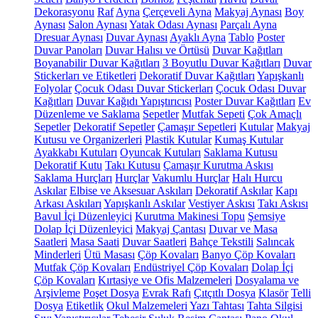
Dekorasyonu
Raf
Ayna
Çerçeveli Ayna
Makyaj Aynası
Boy
Aynası
Salon Aynası
Yatak Odası Aynası
Parçalı Ayna
Dresuar Aynası
Duvar Aynası
Ayaklı Ayna
Tablo
Poster
Duvar Panoları
Duvar Halısı ve Örtüsü
Duvar Kağıtları
Boyanabilir Duvar Kağıtları
3 Boyutlu Duvar Kağıtları
Duvar
Stickerları ve Etiketleri
Dekoratif Duvar Kağıtları
Yapışkanlı
Folyolar
Çocuk Odası Duvar Stickerları
Çocuk Odası Duvar
Kağıtları
Duvar Kağıdı Yapıştırıcısı
Poster Duvar Kağıtları
Ev
Düzenleme ve Saklama
Sepetler
Mutfak Sepeti
Çok Amaçlı
Sepetler
Dekoratif Sepetler
Çamaşır Sepetleri
Kutular
Makyaj
Kutusu ve Organizerleri
Plastik Kutular
Kumaş Kutular
Ayakkabı Kutuları
Oyuncak Kutuları
Saklama Kutusu
Dekoratif Kutu
Takı Kutusu
Çamaşır Kurutma Askısı
Saklama Hurçları
Hurçlar
Vakumlu Hurçlar
Halı Hurcu
Askılar
Elbise ve Aksesuar Askıları
Dekoratif Askılar
Kapı
Arkası Askıları
Yapışkanlı Askılar
Vestiyer Askısı
Takı Askısı
Bavul İçi Düzenleyici
Kurutma Makinesi Topu
Şemsiye
Dolap İçi Düzenleyici
Makyaj Çantası
Duvar ve Masa
Saatleri
Masa Saati
Duvar Saatleri
Bahçe Tekstili
Salıncak
Minderleri
Ütü Masası
Çöp Kovaları
Banyo Çöp Kovaları
Mutfak Çöp Kovaları
Endüstriyel Çöp Kovaları
Dolap İçi
Çöp Kovaları
Kırtasiye ve Ofis Malzemeleri
Dosyalama ve
Arşivleme
Poşet Dosya
Evrak Rafı
Çıtçıtlı Dosya
Klasör
Telli
Dosya
Etiketlik
Okul Malzemeleri
Yazı Tahtası
Tahta Silgisi