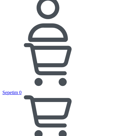
Sepetim
0