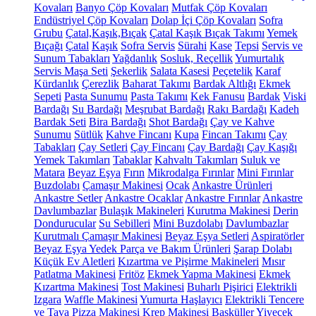
Kovaları
Banyo Çöp Kovaları
Mutfak Çöp Kovaları
Endüstriyel Çöp Kovaları
Dolap İçi Çöp Kovaları
Sofra
Grubu
Çatal,Kaşık,Bıçak
Çatal Kaşık Bıçak Takımı
Yemek
Bıçağı
Çatal
Kaşık
Sofra Servis
Sürahi
Kase
Tepsi
Servis ve
Sunum Tabakları
Yağdanlık
Sosluk, Reçellik
Yumurtalık
Servis Maşa Seti
Şekerlik
Salata Kasesi
Peçetelik
Karaf
Kürdanlık
Çerezlik
Baharat Takımı
Bardak Altlığı
Ekmek
Sepeti
Pasta Sunumu
Pasta Takımı
Kek Fanusu
Bardak
Viski
Bardağı
Su Bardağı
Meşrubat Bardağı
Rakı Bardağı
Kadeh
Bardak Seti
Bira Bardağı
Shot Bardağı
Çay ve Kahve
Sunumu
Sütlük
Kahve Fincanı
Kupa
Fincan Takımı
Çay
Tabakları
Çay Setleri
Çay Fincanı
Çay Bardağı
Çay Kaşığı
Yemek Takımları
Tabaklar
Kahvaltı Takımları
Suluk ve
Matara
Beyaz Eşya
Fırın
Mikrodalga Fırınlar
Mini Fırınlar
Buzdolabı
Çamaşır Makinesi
Ocak
Ankastre Ürünleri
Ankastre Setler
Ankastre Ocaklar
Ankastre Fırınlar
Ankastre
Davlumbazlar
Bulaşık Makineleri
Kurutma Makinesi
Derin
Dondurucular
Su Sebilleri
Mini Buzdolabı
Davlumbazlar
Kurutmalı Çamaşır Makinesi
Beyaz Eşya Setleri
Aspiratörler
Beyaz Eşya Yedek Parça ve Bakım Ürünleri
Şarap Dolabı
Küçük Ev Aletleri
Kızartma ve Pişirme Makineleri
Mısır
Patlatma Makinesi
Fritöz
Ekmek Yapma Makinesi
Ekmek
Kızartma Makinesi
Tost Makinesi
Buharlı Pişirici
Elektrikli
Izgara
Waffle Makinesi
Yumurta Haşlayıcı
Elektrikli Tencere
ve Tava
Pizza Makinesi
Krep Makinesi
Basküller
Yiyecek