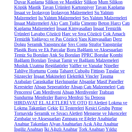
Duvar Kaplama
Silikon ve Mastikler
Silikon
Mum Silikon
Köpük
Mastik
Tavan Ürünleri
Kartonpiyer
Tavan Kaplama
İnşaat ve İzolasyon
İzolasyon Malzemeleri
Su Yalıtım
Malzemeleri
Isı Yalıtım Malzemeleri
Ses Yalıtım Malzemeleri
İnşaat Malzemeleri
Alçı
Cam Tuğla
Çimento
Beton Harcı
Çatı
Kaplama Malzemeleri
İnşaat Kimyasalları
İnşaat Temizlik
Ürünleri
Lavabo Çözücü
Harç ve Sıva Çözücü
Çok Amaçlı
Temizlik
Yağlayıcı ve Pas Çözücü
Yapı Kimyasalları
Derz
Dolgu
Seramik Yapıştırıcılar
Sıvı Conta
Strafor Yapıştırılar
Plastik Boru ve Ek Parçalar
Boru Bağlantı ve Aksesuarları
Temiz Su Boruları
Atık Su Boruları
PPRC Borular
Kombi
Bağlantı Boruları
Tesisat Tamir ve Bağlantı Malzemeleri
Musluk Uzatma
Regülatörler
Valfler ve Vanalar
Nipeller
Tahliye Hortumu
Conta
Taharet Çubuğu
Fittings
Tıpalar ve
Süzgeçler
İnşaat Makineleri
Elektrikli Vinçler
Taşıma
Arabaları
Caraskallar
Havlupanlar
Ahşaplar
Masif Paneller
Keresteler
Ahşap Seperatörler
Ahşap Çatı Malzemeleri
Çatı
Penceresi
Çatı Merdiveni
Ahşap Merdivenler
Trabzan
Sundurma
Menfezler
Banyo Menfezi
Su Deposu
HIRDAVAT EL ALETLERİ VE OTO
El Aletleri
Lokma ve
Lokma Takımları
Çekiç
El Testereleri
Kesici Grubu
Pense
Tornavida
Seramik ve Sıvacı Aletleri
Mengene ve İşkenceler
Zımbalar ve Aksesuarları
Zımpara ve Eğeler
Anahtarlar
Anahtar Takımları
Alyan Anahtarları
Açık Ağız Anahtar
İngiliz Anahtarı
İki Ağızlı Anahtar
Tork Anahtarı
Yıldız