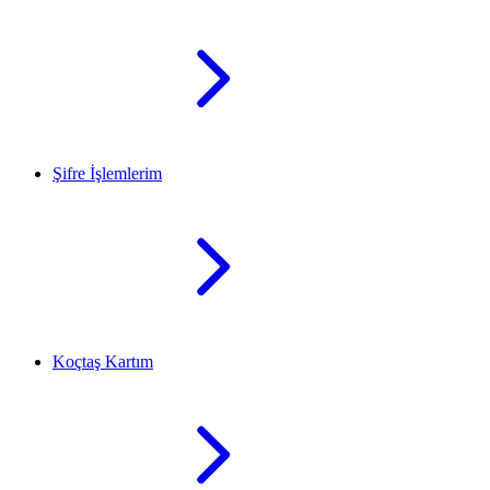
Şifre İşlemlerim
Koçtaş Kartım