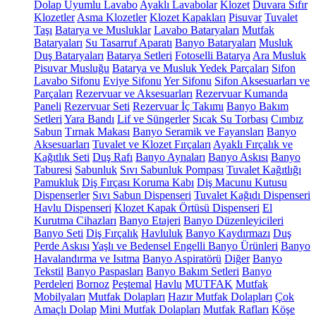
Dolap Uyumlu Lavabo
Ayaklı Lavabolar
Klozet
Duvara Sıfır
Klozetler
Asma Klozetler
Klozet Kapakları
Pisuvar
Tuvalet
Taşı
Batarya ve Musluklar
Lavabo Bataryaları
Mutfak
Bataryaları
Su Tasarruf Aparatı
Banyo Bataryaları
Musluk
Duş Bataryaları
Batarya Setleri
Fotoselli Batarya
Ara Musluk
Pisuvar Musluğu
Batarya ve Musluk Yedek Parçaları
Sifon
Lavabo Sifonu
Eviye Sifonu
Yer Sifonu
Sifon Aksesuarları ve
Parçaları
Rezervuar ve Aksesuarları
Rezervuar Kumanda
Paneli
Rezervuar Seti
Rezervuar İç Takımı
Banyo Bakım
Setleri
Yara Bandı
Lif ve Süngerler
Sıcak Su Torbası
Cımbız
Sabun
Tırnak Makası
Banyo Seramik ve Fayansları
Banyo
Aksesuarları
Tuvalet ve Klozet Fırçaları
Ayaklı Fırçalık ve
Kağıtlık Seti
Duş Rafı
Banyo Aynaları
Banyo Askısı
Banyo
Taburesi
Sabunluk
Sıvı Sabunluk Pompası
Tuvalet Kağıtlığı
Pamukluk
Diş Fırçası Koruma Kabı
Diş Macunu Kutusu
Dispenserler
Sıvı Sabun Dispenseri
Tuvalet Kağıdı Dispenseri
Havlu Dispenseri
Klozet Kapak Örtüsü Dispenseri
El
Kurutma Cihazları
Banyo Etajeri
Banyo Düzenleyicileri
Banyo Seti
Diş Fırçalık
Havluluk
Banyo Kaydırmazı
Duş
Perde Askısı
Yaşlı ve Bedensel Engelli Banyo Ürünleri
Banyo
Havalandırma ve Isıtma
Banyo Aspiratörü
Diğer
Banyo
Tekstil
Banyo Paspasları
Banyo Bakım Setleri
Banyo
Perdeleri
Bornoz
Peştemal
Havlu
MUTFAK
Mutfak
Mobilyaları
Mutfak Dolapları
Hazır Mutfak Dolapları
Çok
Amaçlı Dolap
Mini Mutfak Dolapları
Mutfak Rafları
Köşe