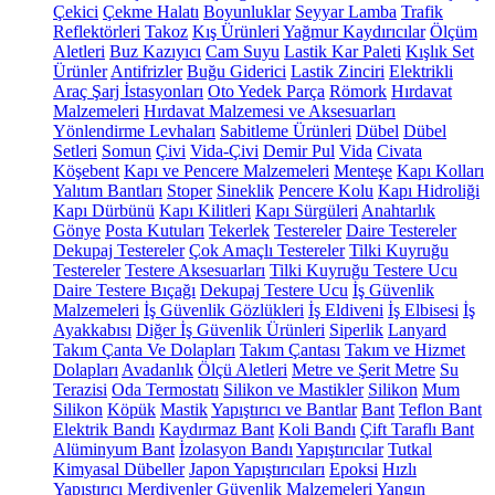
Çekici
Çekme Halatı
Boyunluklar
Seyyar Lamba
Trafik
Reflektörleri
Takoz
Kış Ürünleri
Yağmur Kaydırıcılar
Ölçüm
Aletleri
Buz Kazıyıcı
Cam Suyu
Lastik Kar Paleti
Kışlık Set
Ürünler
Antifrizler
Buğu Giderici
Lastik Zinciri
Elektrikli
Araç Şarj İstasyonları
Oto Yedek Parça
Römork
Hırdavat
Malzemeleri
Hırdavat Malzemesi ve Aksesuarları
Yönlendirme Levhaları
Sabitleme Ürünleri
Dübel
Dübel
Setleri
Somun
Çivi
Vida-Çivi
Demir Pul
Vida
Civata
Köşebent
Kapı ve Pencere Malzemeleri
Menteşe
Kapı Kolları
Yalıtım Bantları
Stoper
Sineklik
Pencere Kolu
Kapı Hidroliği
Kapı Dürbünü
Kapı Kilitleri
Kapı Sürgüleri
Anahtarlık
Gönye
Posta Kutuları
Tekerlek
Testereler
Daire Testereler
Dekupaj Testereler
Çok Amaçlı Testereler
Tilki Kuyruğu
Testereler
Testere Aksesuarları
Tilki Kuyruğu Testere Ucu
Daire Testere Bıçağı
Dekupaj Testere Ucu
İş Güvenlik
Malzemeleri
İş Güvenlik Gözlükleri
İş Eldiveni
İş Elbisesi
İş
Ayakkabısı
Diğer İş Güvenlik Ürünleri
Siperlik
Lanyard
Takım Çanta Ve Dolapları
Takım Çantası
Takım ve Hizmet
Dolapları
Avadanlık
Ölçü Aletleri
Metre ve Şerit Metre
Su
Terazisi
Oda Termostatı
Silikon ve Mastikler
Silikon
Mum
Silikon
Köpük
Mastik
Yapıştırıcı ve Bantlar
Bant
Teflon Bant
Elektrik Bandı
Kaydırmaz Bant
Koli Bandı
Çift Taraflı Bant
Alüminyum Bant
İzolasyon Bandı
Yapıştırıcılar
Tutkal
Kimyasal Dübeller
Japon Yapıştırıcıları
Epoksi
Hızlı
Yapıştırıcı
Merdivenler
Güvenlik Malzemeleri
Yangın