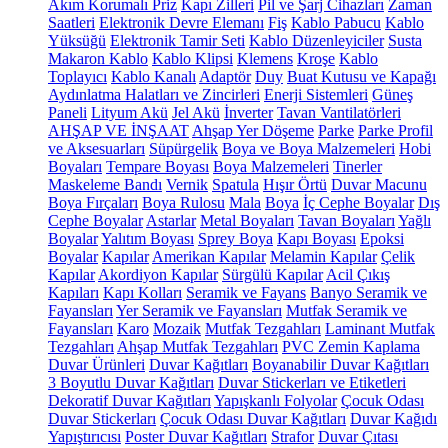
Akım Korumalı Priz
Kapı Zilleri
Pil ve Şarj Cihazları
Zaman
Saatleri
Elektronik Devre Elemanı
Fiş
Kablo Pabucu
Kablo
Yüksüğü
Elektronik Tamir Seti
Kablo Düzenleyiciler
Susta
Makaron Kablo
Kablo Klipsi
Klemens
Kroşe
Kablo
Toplayıcı
Kablo Kanalı
Adaptör
Duy
Buat Kutusu ve Kapağı
Aydınlatma Halatları ve Zincirleri
Enerji Sistemleri
Güneş
Paneli
Lityum Akü
Jel Akü
İnverter
Tavan Vantilatörleri
AHŞAP VE İNŞAAT
Ahşap Yer Döşeme
Parke
Parke Profil
ve Aksesuarları
Süpürgelik
Boya ve Boya Malzemeleri
Hobi
Boyaları
Tempare Boyası
Boya Malzemeleri
Tinerler
Maskeleme Bandı
Vernik
Spatula
Hışır Örtü
Duvar Macunu
Boya Fırçaları
Boya Rulosu
Mala
Boya
İç Cephe Boyalar
Dış
Cephe Boyalar
Astarlar
Metal Boyaları
Tavan Boyaları
Yağlı
Boyalar
Yalıtım Boyası
Sprey Boya
Kapı Boyası
Epoksi
Boyalar
Kapılar
Amerikan Kapılar
Melamin Kapılar
Çelik
Kapılar
Akordiyon Kapılar
Sürgülü Kapılar
Acil Çıkış
Kapıları
Kapı Kolları
Seramik ve Fayans
Banyo Seramik ve
Fayansları
Yer Seramik ve Fayansları
Mutfak Seramik ve
Fayansları
Karo
Mozaik
Mutfak Tezgahları
Laminant Mutfak
Tezgahları
Ahşap Mutfak Tezgahları
PVC Zemin Kaplama
Duvar Ürünleri
Duvar Kağıtları
Boyanabilir Duvar Kağıtları
3 Boyutlu Duvar Kağıtları
Duvar Stickerları ve Etiketleri
Dekoratif Duvar Kağıtları
Yapışkanlı Folyolar
Çocuk Odası
Duvar Stickerları
Çocuk Odası Duvar Kağıtları
Duvar Kağıdı
Yapıştırıcısı
Poster Duvar Kağıtları
Strafor
Duvar Çıtası