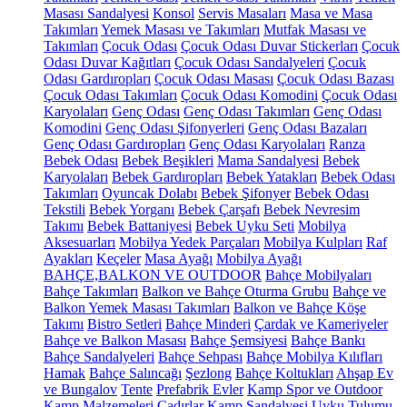
Masası Sandalyesi
Konsol
Servis Masaları
Masa ve Masa
Takımları
Yemek Masası ve Takımları
Mutfak Masası ve
Takımları
Çocuk Odası
Çocuk Odası Duvar Stickerları
Çocuk
Odası Duvar Kağıtları
Çocuk Odası Sandalyeleri
Çocuk
Odası Gardıropları
Çocuk Odası Masası
Çocuk Odası Bazası
Çocuk Odası Takımları
Çocuk Odası Komodini
Çocuk Odası
Karyolaları
Genç Odası
Genç Odası Takımları
Genç Odası
Komodini
Genç Odası Şifonyerleri
Genç Odası Bazaları
Genç Odası Gardıropları
Genç Odası Karyolaları
Ranza
Bebek Odası
Bebek Beşikleri
Mama Sandalyesi
Bebek
Karyolaları
Bebek Gardıropları
Bebek Yatakları
Bebek Odası
Takımları
Oyuncak Dolabı
Bebek Şifonyer
Bebek Odası
Tekstili
Bebek Yorganı
Bebek Çarşafı
Bebek Nevresim
Takımı
Bebek Battaniyesi
Bebek Uyku Seti
Mobilya
Aksesuarları
Mobilya Yedek Parçaları
Mobilya Kulpları
Raf
Ayakları
Keçeler
Masa Ayağı
Mobilya Ayağı
BAHÇE,BALKON VE OUTDOOR
Bahçe Mobilyaları
Bahçe Takımları
Balkon ve Bahçe Oturma Grubu
Bahçe ve
Balkon Yemek Masası Takımları
Balkon ve Bahçe Köşe
Takımı
Bistro Setleri
Bahçe Minderi
Çardak ve Kameriyeler
Bahçe ve Balkon Masası
Bahçe Şemsiyesi
Bahçe Bankı
Bahçe Sandalyeleri
Bahçe Sehpası
Bahçe Mobilya Kılıfları
Hamak
Bahçe Salıncağı
Şezlong
Bahçe Koltukları
Ahşap Ev
ve Bungalov
Tente
Prefabrik Evler
Kamp Spor ve Outdoor
Kamp Malzemeleri
Çadırlar
Kamp Sandalyesi
Uyku Tulumu