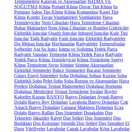
Termometresi
Karavan ve Aksesuarları
ISITMA VE
SOĞUTMA
Klima
Portatif Klima
Duvar Tipi Klima
Isı
Pompası
Salon Tipi Klima
Klima Kumandası
Kaset Tipi
Klima
Kombi
Tavan Vantilatörleri
Vantilatörler
Hava
Temizleyiciler
Nem Cihazları
Hava Temizleme Cihazları
Buhar Makineleri
Nem Alma Cihazları ve Rutubet Gidericiler
Elektrikli Isıtıcılar
Quartz Isıtıcılar
Infrared Isıtıcılar
Kule Tipi
Isıtıcılar
Yağlı Radyatör
Fanlı Isıtıcılar
Elektrikli Radyatörler
Dış Mekan Isıtıcılar
Havlupanlar
Radyatörler
Termosifonlar
Şofbenler
Ani Su Isıtıcı
Isıtma ve Soğutma Yedek Parça
Radyatör Vanaları
Termostat
Klima Yedek Parça
Radyatör
Yedek Parça
Klima Temizleyicisi
Klima Temizleme Spreyi
Klima Temizleme Sıvısı
Şömine
Şömine Aksesuarları
Elektrikli Şömineler
Bahçe Şömineleri
Bacasız Şömineler
Güneş Enerji Sistemleri
Soba
Doğalgaz Sobası
Kuzine Soba
Elektrikli Soba
Pelet Soba
Soba Borusu ve Aksesuarları
Hava
Perdesi
Doğalgaz Tesisat Malzemeleri
Doğalgaz Hortumu
Doğalgaz Menfezleri
Tesisat Temizleme Sıvıları
Boyler
Kalorifer Kazanı
BANYO
Banyo Dolapları
Aynalı Banyo
Dolabı
Banyo Boy Dolapları
Lavabolu Banyo Dolapları
Çok
Amaçlı Banyo Dolapları
Çamaşır Makinesi Dolapları
Ecza
Dolabı
Banyo Rafları
Duş Sistemleri
Duşakabin
Duş
Tekneleri
Jakuziler
Küvet
Duş Setleri
Duş Sistemleri
Duş
Başlıkları
Duş Kolonları
Sürgülü Duş Setleri
Duş Spiralleri
El
Duşu
Vitrifiyeler
Lavabolar
Çanak Lavabolar
Köşe Lavabolar