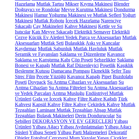
Hazırlama
Mutfak Tartısı
Mikser
Kıyma Makinesi
Blender
Doğrayıcı ve Rondolar
Meyve Kurutma Makinesi
Dondurma
Makinesi
Hamur Yoğurma Makinesi ve Mutfak Şefleri
Yoğurt
Makinesi
Mutfak Robotu
İçecek Hazırlama
Narenciye
Sıkacağı
Çay Makineleri
Kahve Makinesi
Kettle ve Su
Isıtıcılar
Katı Meyve Sıkacağı
Elektrikli Semaver
Elektrikli
Cezve
Küçük Ev Aletleri Yedek Parça ve Aksesuarları
Mutfak
Aksesuarları
Mutfak Seti
Bulaşıklık
Askı ve Kancalar
Kaydırmaz
Mutfak Sabunluk
Mutfak Havluluk
Mutfak
Seramik ve Fayansları
Saklama ve Düzenleme
Kavanoz
Saklama ve Karıştırma Kabı
Çöp Poşeti
Sebzelikler
Saklama
Bonesi ve Kapağı
Mutfak Raf Düzenleyici
Poşetlik
Kaşıklık
Beslenme Kutusu
Damacana Pompası
Ekmeklik
Sefer Tası
Streç Film
Peçete Yüzüğü
Kavanoz Kapağı
Pipet
Buzdolabı
Poşeti
Doypack
Su Arıtma Cihazları ve Aksesuarları
Su
Arıtma Cihazları
Su Arıtma Filtreleri
Su Arıtma Aksesuarları
ve Yedek Parçaları
Arıtma Musluğu
Endüstriyel Mutfak
Ürünleri
Gıda ve İçecek
Kahve
Filtre Kahve Kağıdı
Türk
Kahvesi
Kapsül Kahve
Filtre Kahve
Çekirdek Kahve
Mutfak
Tezgahları
Laminant Mutfak Tezgahları
Ahşap Mutfak
Tezgahları
Bulaşık Makineleri
Derin Dondurucular
Su
Sebilleri
DEKORASYON VE EV GEREÇLERİ
Yılbaşı
Ürünleri
Yılbaşı Ağacı
Yılbaşı Aydınlatmaları
Yılbaşı Ağacı
Süsleri
Yılbaşı Sepeti
Yılbaşı Parti Malzemeleri
Dekoratif
Objeler
Fotoğraf Çerçevesi
Mum
Vazolar
Yapay Çiçekler