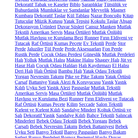
Dekoratif Tabak ve Kaseler
Biblo
Şaraplıklar
Tütsülük ve
Buhurdanlık
Mumluklar ve Şamdanlar
Meyvelik
Magnet
Kumbara
Dekoratif Taşlar
Kül Tablası
Nazar Boncuğu
Kitap
Tutucular
Müzik Kutusu
Yatak Tepsisi
Kokulu Taşlar
Ahşap
Dekorasyon Ürünleri
Duvar Süsleri
Cansız Manken
Mutfak
Tekstili
Amerikan Servis
Masa Örtüleri
Mutfak Önlüğü
Mutfak Havlusu ve Kurulama Bezi
Runner
Fırın Eldiveni ve
Tutacak
Raf Örtüsü
Kumaş Peçete
Ev Tekstili
Perde
Stor
Perde
Jaluziler
Tül Perde
Perde Aksesuarları
Fon Perde
Rustik Perde
Çocuk Odası Perdesi
Güneşlik
Mutfak Perdeleri
Halı
Yolluk
Mutfak Halısı
Makine Halısı
Shaggy Halı
Jüt ve
Hasır Halı
Çocuk Odası Halıları
Halı Kaydırmazı
El Halısı
Deri Halı
Halı Örtüsü
Bambu Halı
Yatak Odası Tekstili
Yorgan
Nevresim Takımı
Pike ve Pike Takımı
Yatak Örtüsü
Çarşaf
Battaniye
Yatak Alezi & Koruyucusu
Yastık
Yastık
Kılıfı
Uyku Seti
Yastık Alezi
Paspaslar
Mutfak Tekstili
Amerikan Servis
Masa Örtüleri
Mutfak Önlüğü
Mutfak
Havlusu ve Kurulama Bezi
Runner
Fırın Eldiveni ve Tutacak
Raf Örtüsü
Kumaş Peçete
Kilim
Seccade
Salon Tekstili
Kırlent ve Kırlent Kılıfı
Sandalye Minderi
Koltuk Örtüsü ve
Şalı
Dekoratif Yastık
Sandalye Kılıfı
Bahçe Tekstili
Salıncak
Minderleri
Bebek Odası Tekstili
Bebek Yorganı
Bebek
Çarşafı
Bebek Nevresim Takımı
Bebek Battaniyesi
Bebek
Uyku Seti
Banyo Tekstil
Banyo Paspasları
Banyo Bakım
Setleri
Banyo Perdeleri
Bornoz
Peştemal
Havlu
Duvar