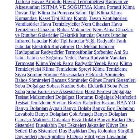
Trafosu
Havuz Ampulü
Havuz Termometresi
Karavan ve
Aksesuarları
ISITMA VE SOĞUTMA
Klima
Portatif Klima
Duvar Tipi Klima
Isı Pompası
Salon Tipi Klima
Klima
Kumandası
Kaset Tipi Klima
Kombi
Tavan Vantilatörleri
Vantilatörler
Hava Temizleyiciler
Nem Cihazları
Hava
Temizleme Cihazları
Buhar Makineleri
Nem Alma Cihazları
ve Rutubet Gidericiler
Elektrikli Isıtıcılar
Quartz Isıtıcılar
Infrared Isıtıcılar
Kule Tipi Isıtıcılar
Yağlı Radyatör
Fanlı
Isıtıcılar
Elektrikli Radyatörler
Dış Mekan Isıtıcılar
Havlupanlar
Radyatörler
Termosifonlar
Şofbenler
Ani Su
Isıtıcı
Isıtma ve Soğutma Yedek Parça
Radyatör Vanaları
Termostat
Klima Yedek Parça
Radyatör Yedek Parça
Klima
Temizleyicisi
Klima Temizleme Spreyi
Klima Temizleme
Sıvısı
Şömine
Şömine Aksesuarları
Elektrikli Şömineler
Bahçe Şömineleri
Bacasız Şömineler
Güneş Enerji Sistemleri
Soba
Doğalgaz Sobası
Kuzine Soba
Elektrikli Soba
Pelet
Soba
Soba Borusu ve Aksesuarları
Hava Perdesi
Doğalgaz
Tesisat Malzemeleri
Doğalgaz Hortumu
Doğalgaz Menfezleri
Tesisat Temizleme Sıvıları
Boyler
Kalorifer Kazanı
BANYO
Banyo Dolapları
Aynalı Banyo Dolabı
Banyo Boy Dolapları
Lavabolu Banyo Dolapları
Çok Amaçlı Banyo Dolapları
Çamaşır Makinesi Dolapları
Ecza Dolabı
Banyo Rafları
Duş
Sistemleri
Duşakabin
Duş Tekneleri
Jakuziler
Küvet
Duş
Setleri
Duş Sistemleri
Duş Başlıkları
Duş Kolonları
Sürgülü
Duş Setleri
Duş Spiralleri
El Duşu
Vitrifiyeler
Lavabolar