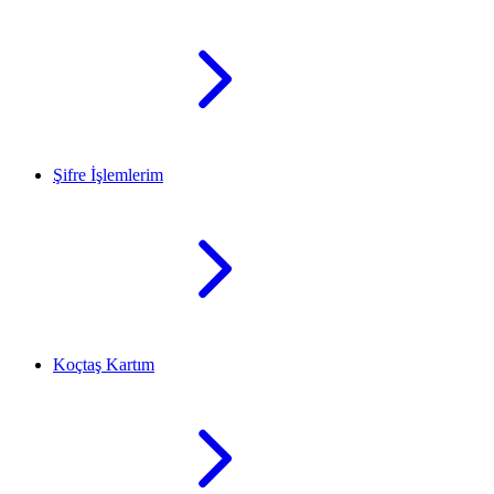
Şifre İşlemlerim
Koçtaş Kartım