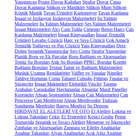
Yapıştırıcısı
Poster Duvar Kağıtları
Strafor
Duvar Çıtası
Duvar Kaplama
Silikon ve Mastikler
Silikon
Mum Silikon
Köpük
Mastik
Tavan Ürünleri
Kartonpiyer
Tavan Kaplama
İnşaat ve İzolasyon
İzolasyon Malzemeleri
Su Yalıtım
Malzemeleri
Isı Yalıtım Malzemeleri
Ses Yalıtım Malzemeleri
İnşaat Malzemeleri
Alçı
Cam Tuğla
Çimento
Beton Harcı
Çatı
Kaplama Malzemeleri
İnşaat Kimyasalları
İnşaat Temizlik
Ürünleri
Lavabo Çözücü
Harç ve Sıva Çözücü
Çok Amaçlı
Temizlik
Yağlayıcı ve Pas Çözücü
Yapı Kimyasalları
Derz
Dolgu
Seramik Yapıştırıcılar
Sıvı Conta
Strafor Yapıştırılar
Plastik Boru ve Ek Parçalar
Boru Bağlantı ve Aksesuarları
Temiz Su Boruları
Atık Su Boruları
PPRC Borular
Kombi
Bağlantı Boruları
Tesisat Tamir ve Bağlantı Malzemeleri
Musluk Uzatma
Regülatörler
Valfler ve Vanalar
Nipeller
Tahliye Hortumu
Conta
Taharet Çubuğu
Fittings
Tıpalar ve
Süzgeçler
İnşaat Makineleri
Elektrikli Vinçler
Taşıma
Arabaları
Caraskallar
Havlupanlar
Ahşaplar
Masif Paneller
Keresteler
Ahşap Seperatörler
Ahşap Çatı Malzemeleri
Çatı
Penceresi
Çatı Merdiveni
Ahşap Merdivenler
Trabzan
Sundurma
Menfezler
Banyo Menfezi
Su Deposu
HIRDAVAT EL ALETLERİ VE OTO
El Aletleri
Lokma ve
Lokma Takımları
Çekiç
El Testereleri
Kesici Grubu
Pense
Tornavida
Seramik ve Sıvacı Aletleri
Mengene ve İşkenceler
Zımbalar ve Aksesuarları
Zımpara ve Eğeler
Anahtarlar
Anahtar Takımları
Alyan Anahtarları
Açık Ağız Anahtar