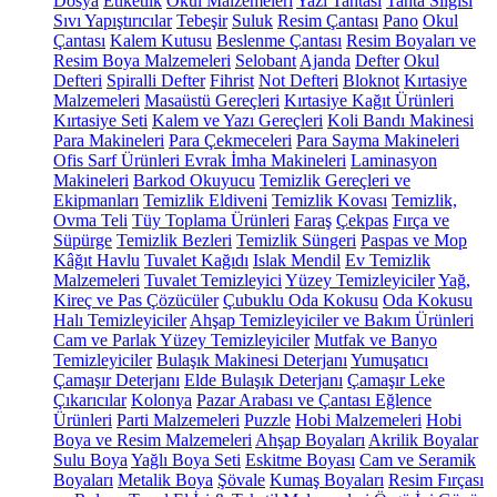
Dosya
Etiketlik
Okul Malzemeleri
Yazı Tahtası
Tahta Silgisi
Sıvı Yapıştırıcılar
Tebeşir
Suluk
Resim Çantası
Pano
Okul
Çantası
Kalem Kutusu
Beslenme Çantası
Resim Boyaları ve
Resim Boya Malzemeleri
Selobant
Ajanda
Defter
Okul
Defteri
Spiralli Defter
Fihrist
Not Defteri
Bloknot
Kırtasiye
Malzemeleri
Masaüstü Gereçleri
Kırtasiye Kağıt Ürünleri
Kırtasiye Seti
Kalem ve Yazı Gereçleri
Koli Bandı Makinesi
Para Makineleri
Para Çekmeceleri
Para Sayma Makineleri
Ofis Sarf Ürünleri
Evrak İmha Makineleri
Laminasyon
Makineleri
Barkod Okuyucu
Temizlik Gereçleri ve
Ekipmanları
Temizlik Eldiveni
Temizlik Kovası
Temizlik,
Ovma Teli
Tüy Toplama Ürünleri
Faraş
Çekpas
Fırça ve
Süpürge
Temizlik Bezleri
Temizlik Süngeri
Paspas ve Mop
Kâğıt Havlu
Tuvalet Kağıdı
Islak Mendil
Ev Temizlik
Malzemeleri
Tuvalet Temizleyici
Yüzey Temizleyiciler
Yağ,
Kireç ve Pas Çözücüler
Çubuklu Oda Kokusu
Oda Kokusu
Halı Temizleyiciler
Ahşap Temizleyiciler ve Bakım Ürünleri
Cam ve Parlak Yüzey Temizleyiciler
Mutfak ve Banyo
Temizleyiciler
Bulaşık Makinesi Deterjanı
Yumuşatıcı
Çamaşır Deterjanı
Elde Bulaşık Deterjanı
Çamaşır Leke
Çıkarıcılar
Kolonya
Pazar Arabası ve Çantası
Eğlence
Ürünleri
Parti Malzemeleri
Puzzle
Hobi Malzemeleri
Hobi
Boya ve Resim Malzemeleri
Ahşap Boyaları
Akrilik Boyalar
Sulu Boya
Yağlı Boya Seti
Eskitme Boyası
Cam ve Seramik
Boyaları
Metalik Boya
Şövale
Kumaş Boyaları
Resim Fırçası