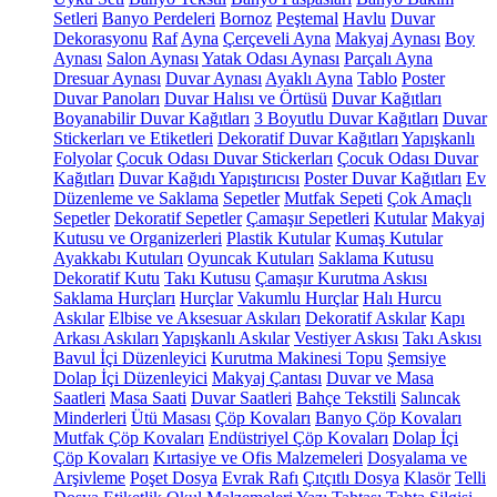
Setleri
Banyo Perdeleri
Bornoz
Peştemal
Havlu
Duvar
Dekorasyonu
Raf
Ayna
Çerçeveli Ayna
Makyaj Aynası
Boy
Aynası
Salon Aynası
Yatak Odası Aynası
Parçalı Ayna
Dresuar Aynası
Duvar Aynası
Ayaklı Ayna
Tablo
Poster
Duvar Panoları
Duvar Halısı ve Örtüsü
Duvar Kağıtları
Boyanabilir Duvar Kağıtları
3 Boyutlu Duvar Kağıtları
Duvar
Stickerları ve Etiketleri
Dekoratif Duvar Kağıtları
Yapışkanlı
Folyolar
Çocuk Odası Duvar Stickerları
Çocuk Odası Duvar
Kağıtları
Duvar Kağıdı Yapıştırıcısı
Poster Duvar Kağıtları
Ev
Düzenleme ve Saklama
Sepetler
Mutfak Sepeti
Çok Amaçlı
Sepetler
Dekoratif Sepetler
Çamaşır Sepetleri
Kutular
Makyaj
Kutusu ve Organizerleri
Plastik Kutular
Kumaş Kutular
Ayakkabı Kutuları
Oyuncak Kutuları
Saklama Kutusu
Dekoratif Kutu
Takı Kutusu
Çamaşır Kurutma Askısı
Saklama Hurçları
Hurçlar
Vakumlu Hurçlar
Halı Hurcu
Askılar
Elbise ve Aksesuar Askıları
Dekoratif Askılar
Kapı
Arkası Askıları
Yapışkanlı Askılar
Vestiyer Askısı
Takı Askısı
Bavul İçi Düzenleyici
Kurutma Makinesi Topu
Şemsiye
Dolap İçi Düzenleyici
Makyaj Çantası
Duvar ve Masa
Saatleri
Masa Saati
Duvar Saatleri
Bahçe Tekstili
Salıncak
Minderleri
Ütü Masası
Çöp Kovaları
Banyo Çöp Kovaları
Mutfak Çöp Kovaları
Endüstriyel Çöp Kovaları
Dolap İçi
Çöp Kovaları
Kırtasiye ve Ofis Malzemeleri
Dosyalama ve
Arşivleme
Poşet Dosya
Evrak Rafı
Çıtçıtlı Dosya
Klasör
Telli