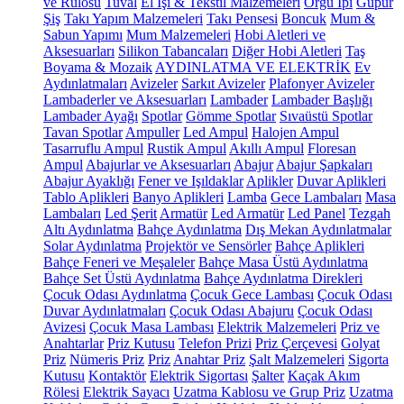
ve Rulosu
Tuval
El İşi & Tekstil Malzemeleri
Örgü İpi
Güpür
Şiş
Takı Yapım Malzemeleri
Takı Pensesi
Boncuk
Mum &
Sabun Yapımı
Mum Malzemeleri
Hobi Aletleri ve
Aksesuarları
Silikon Tabancaları
Diğer Hobi Aletleri
Taş
Boyama & Mozaik
AYDINLATMA VE ELEKTRİK
Ev
Aydınlatmaları
Avizeler
Sarkıt Avizeler
Plafonyer Avizeler
Lambaderler ve Aksesuarları
Lambader
Lambader Başlığı
Lambader Ayağı
Spotlar
Gömme Spotlar
Sıvaüstü Spotlar
Tavan Spotlar
Ampuller
Led Ampul
Halojen Ampul
Tasarruflu Ampul
Rustik Ampul
Akıllı Ampul
Floresan
Ampul
Abajurlar ve Aksesuarları
Abajur
Abajur Şapkaları
Abajur Ayaklığı
Fener ve Işıldaklar
Aplikler
Duvar Aplikleri
Tablo Aplikleri
Banyo Aplikleri
Lamba
Gece Lambaları
Masa
Lambaları
Led Şerit
Armatür
Led Armatür
Led Panel
Tezgah
Altı Aydınlatma
Bahçe Aydınlatma
Dış Mekan Aydınlatmalar
Solar Aydınlatma
Projektör ve Sensörler
Bahçe Aplikleri
Bahçe Feneri ve Meşaleler
Bahçe Masa Üstü Aydınlatma
Bahçe Set Üstü Aydınlatma
Bahçe Aydınlatma Direkleri
Çocuk Odası Aydınlatma
Çocuk Gece Lambası
Çocuk Odası
Duvar Aydınlatmaları
Çocuk Odası Abajuru
Çocuk Odası
Avizesi
Çocuk Masa Lambası
Elektrik Malzemeleri
Priz ve
Anahtarlar
Priz Kutusu
Telefon Prizi
Priz Çerçevesi
Golyat
Priz
Nümeris Priz
Priz
Anahtar Priz
Şalt Malzemeleri
Sigorta
Kutusu
Kontaktör
Elektrik Sigortası
Şalter
Kaçak Akım
Rölesi
Elektrik Sayacı
Uzatma Kablosu ve Grup Priz
Uzatma