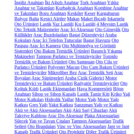
İngiliz Anahtarı
İki Ağızlı Anahtar
Tork Anahtarı
Yıldız
Anahtar ve Takımları
Kurbağcık Anahtarı
Kombine Anahtar
ve Takımları
Boru Anahtarı
Keskiler
Keser
Kargaburun
Balyoz
Balta
Kesici Aletler
Makas
Maket Bıçağı
Iskarpela
Oto Ürünleri
Lastik
Yaz Lastiği
Kış Lastiği
4 Mevsim Lastik
Oto Teknik Malzemeler
Araç İçi Aksesuar
Oto Güneşlik
Oto
Küllükler
Araç Buzdolapları
Bagaj Düzenleyici
Araba
Kokuları
Araç İçi Telefon Tutucular
Bagaj Havuzu
Oto
Paspası
Araç İçi Kamera
Oto Multimedya ve Görüntü
Sistemleri
Oto Bakım Temizlik Ürünleri
Basınçlı Yıkama
Makineleri
Tampon Parlatıcı ve Temizleyiciler
Torpido
Temizlik ve Bakım Ürünleri
Oto Şampuan
Oto Cila ve
Parlatıcı Ürünleri
Polyester Macun
Oto Cam Bakım Ürünleri
ve Temizleyiciler
Mikrofiber Bez
Araç Temizlik Seti
Araç
Boyaları
Araç Süpürgeleri
Araba Çizik Giderici
Motor
Temizleyici ve Bakım Ürünleri
Radyatör Temizleyiciler
Oto
Koltuk Kılıfı
Lastik Ekipmanları
Hava Kompresörü
Bijon
Anahtarı
Sibop ve Sibop Kapağı
Lastik Tamir Kiti
Kriko
Yağ
Motor Katkıları
Hidrolik Yağlar
Motor Yağı
Motor Yağı
Katkısı
Gres Yağı
Yakıt Katkısı
Şanzıman Yağı ve Katkısı
Akü ve Akü Aksesuarları
Akü
Akü Şarj Cihazları
Akü
Takviye Kablosu
Araç Dış Aksesuar
Plaka Aksesuarları
Silecek
Yan ve Tavan Çıtaları
Tampon Aksesuarları
Trafik
Setleri
Oto Brandaları
Vinç ve Vinç Aksesuarları
Jant ve Jant
Kapağı
Trafik Ürünleri
Oto Projektör
Diğer Trafik Ürünleri