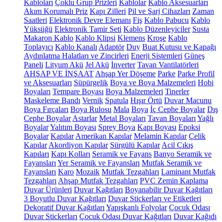
Kabloları
Çoklu Grup Prizleri
Kablolar
Kablo Aksesuarları
Akım Korumalı Priz
Kapı Zilleri
Pil ve Şarj Cihazları
Zaman
Saatleri
Elektronik Devre Elemanı
Fiş
Kablo Pabucu
Kablo
Yüksüğü
Elektronik Tamir Seti
Kablo Düzenleyiciler
Susta
Makaron Kablo
Kablo Klipsi
Klemens
Kroşe
Kablo
Toplayıcı
Kablo Kanalı
Adaptör
Duy
Buat Kutusu ve Kapağı
Aydınlatma Halatları ve Zincirleri
Enerji Sistemleri
Güneş
Paneli
Lityum Akü
Jel Akü
İnverter
Tavan Vantilatörleri
AHŞAP VE İNŞAAT
Ahşap Yer Döşeme
Parke
Parke Profil
ve Aksesuarları
Süpürgelik
Boya ve Boya Malzemeleri
Hobi
Boyaları
Tempare Boyası
Boya Malzemeleri
Tinerler
Maskeleme Bandı
Vernik
Spatula
Hışır Örtü
Duvar Macunu
Boya Fırçaları
Boya Rulosu
Mala
Boya
İç Cephe Boyalar
Dış
Cephe Boyalar
Astarlar
Metal Boyaları
Tavan Boyaları
Yağlı
Boyalar
Yalıtım Boyası
Sprey Boya
Kapı Boyası
Epoksi
Boyalar
Kapılar
Amerikan Kapılar
Melamin Kapılar
Çelik
Kapılar
Akordiyon Kapılar
Sürgülü Kapılar
Acil Çıkış
Kapıları
Kapı Kolları
Seramik ve Fayans
Banyo Seramik ve
Fayansları
Yer Seramik ve Fayansları
Mutfak Seramik ve
Fayansları
Karo
Mozaik
Mutfak Tezgahları
Laminant Mutfak
Tezgahları
Ahşap Mutfak Tezgahları
PVC Zemin Kaplama
Duvar Ürünleri
Duvar Kağıtları
Boyanabilir Duvar Kağıtları
3 Boyutlu Duvar Kağıtları
Duvar Stickerları ve Etiketleri
Dekoratif Duvar Kağıtları
Yapışkanlı Folyolar
Çocuk Odası
Duvar Stickerları
Çocuk Odası Duvar Kağıtları
Duvar Kağıdı