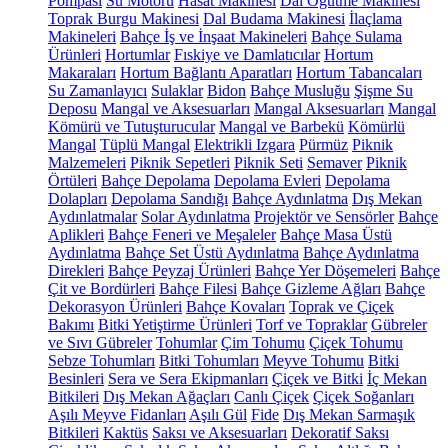
Pompası
Su Motoru
Hasat Makinesi
Dal Öğütme Makinesi
Toprak Burgu Makinesi
Dal Budama Makinesi
İlaçlama
Makineleri
Bahçe İş ve İnşaat Makineleri
Bahçe Sulama
Ürünleri
Hortumlar
Fıskiye ve Damlatıcılar
Hortum
Makaraları
Hortum Bağlantı Aparatları
Hortum Tabancaları
Su Zamanlayıcı
Sulaklar
Bidon
Bahçe Musluğu
Şişme Su
Deposu
Mangal ve Aksesuarları
Mangal Aksesuarları
Mangal
Kömürü ve Tutuşturucular
Mangal ve Barbekü
Kömürlü
Mangal
Tüplü Mangal
Elektrikli Izgara
Pürmüz
Piknik
Malzemeleri
Piknik Sepetleri
Piknik Seti
Semaver
Piknik
Örtüleri
Bahçe Depolama
Depolama Evleri
Depolama
Dolapları
Depolama Sandığı
Bahçe Aydınlatma
Dış Mekan
Aydınlatmalar
Solar Aydınlatma
Projektör ve Sensörler
Bahçe
Aplikleri
Bahçe Feneri ve Meşaleler
Bahçe Masa Üstü
Aydınlatma
Bahçe Set Üstü Aydınlatma
Bahçe Aydınlatma
Direkleri
Bahçe Peyzaj Ürünleri
Bahçe Yer Döşemeleri
Bahçe
Çit ve Bordürleri
Bahçe Filesi
Bahçe Gizleme Ağları
Bahçe
Dekorasyon Ürünleri
Bahçe Kovaları
Toprak ve Çiçek
Bakımı
Bitki Yetiştirme Ürünleri
Torf ve Topraklar
Gübreler
ve Sıvı Gübreler
Tohumlar
Çim Tohumu
Çiçek Tohumu
Sebze Tohumları
Bitki Tohumları
Meyve Tohumu
Bitki
Besinleri
Sera ve Sera Ekipmanları
Çiçek ve Bitki
İç Mekan
Bitkileri
Dış Mekan Ağaçları
Canlı Çiçek
Çiçek Soğanları
Aşılı Meyve Fidanları
Aşılı Gül
Fide
Dış Mekan Sarmaşık
Bitkileri
Kaktüs
Saksı ve Aksesuarları
Dekoratif Saksı