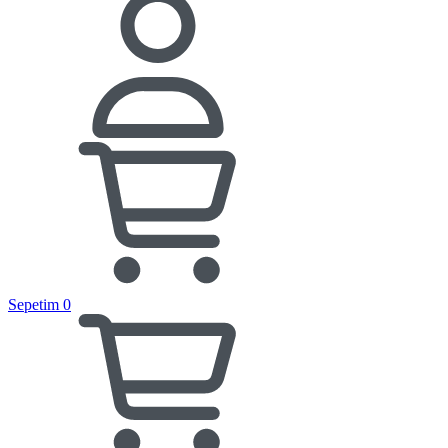
Sepetim
0