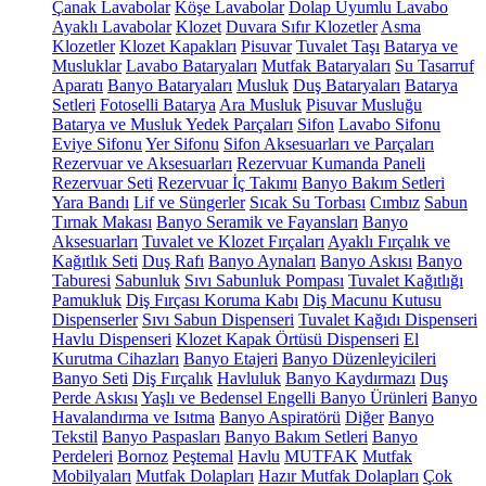
Çanak Lavabolar
Köşe Lavabolar
Dolap Uyumlu Lavabo
Ayaklı Lavabolar
Klozet
Duvara Sıfır Klozetler
Asma
Klozetler
Klozet Kapakları
Pisuvar
Tuvalet Taşı
Batarya ve
Musluklar
Lavabo Bataryaları
Mutfak Bataryaları
Su Tasarruf
Aparatı
Banyo Bataryaları
Musluk
Duş Bataryaları
Batarya
Setleri
Fotoselli Batarya
Ara Musluk
Pisuvar Musluğu
Batarya ve Musluk Yedek Parçaları
Sifon
Lavabo Sifonu
Eviye Sifonu
Yer Sifonu
Sifon Aksesuarları ve Parçaları
Rezervuar ve Aksesuarları
Rezervuar Kumanda Paneli
Rezervuar Seti
Rezervuar İç Takımı
Banyo Bakım Setleri
Yara Bandı
Lif ve Süngerler
Sıcak Su Torbası
Cımbız
Sabun
Tırnak Makası
Banyo Seramik ve Fayansları
Banyo
Aksesuarları
Tuvalet ve Klozet Fırçaları
Ayaklı Fırçalık ve
Kağıtlık Seti
Duş Rafı
Banyo Aynaları
Banyo Askısı
Banyo
Taburesi
Sabunluk
Sıvı Sabunluk Pompası
Tuvalet Kağıtlığı
Pamukluk
Diş Fırçası Koruma Kabı
Diş Macunu Kutusu
Dispenserler
Sıvı Sabun Dispenseri
Tuvalet Kağıdı Dispenseri
Havlu Dispenseri
Klozet Kapak Örtüsü Dispenseri
El
Kurutma Cihazları
Banyo Etajeri
Banyo Düzenleyicileri
Banyo Seti
Diş Fırçalık
Havluluk
Banyo Kaydırmazı
Duş
Perde Askısı
Yaşlı ve Bedensel Engelli Banyo Ürünleri
Banyo
Havalandırma ve Isıtma
Banyo Aspiratörü
Diğer
Banyo
Tekstil
Banyo Paspasları
Banyo Bakım Setleri
Banyo
Perdeleri
Bornoz
Peştemal
Havlu
MUTFAK
Mutfak
Mobilyaları
Mutfak Dolapları
Hazır Mutfak Dolapları
Çok