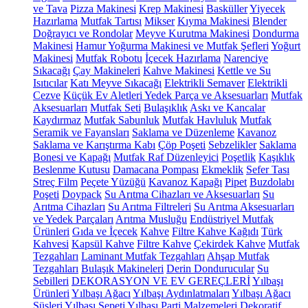
ve Tava
Pizza Makinesi
Krep Makinesi
Basküller
Yiyecek
Hazırlama
Mutfak Tartısı
Mikser
Kıyma Makinesi
Blender
Doğrayıcı ve Rondolar
Meyve Kurutma Makinesi
Dondurma
Makinesi
Hamur Yoğurma Makinesi ve Mutfak Şefleri
Yoğurt
Makinesi
Mutfak Robotu
İçecek Hazırlama
Narenciye
Sıkacağı
Çay Makineleri
Kahve Makinesi
Kettle ve Su
Isıtıcılar
Katı Meyve Sıkacağı
Elektrikli Semaver
Elektrikli
Cezve
Küçük Ev Aletleri Yedek Parça ve Aksesuarları
Mutfak
Aksesuarları
Mutfak Seti
Bulaşıklık
Askı ve Kancalar
Kaydırmaz
Mutfak Sabunluk
Mutfak Havluluk
Mutfak
Seramik ve Fayansları
Saklama ve Düzenleme
Kavanoz
Saklama ve Karıştırma Kabı
Çöp Poşeti
Sebzelikler
Saklama
Bonesi ve Kapağı
Mutfak Raf Düzenleyici
Poşetlik
Kaşıklık
Beslenme Kutusu
Damacana Pompası
Ekmeklik
Sefer Tası
Streç Film
Peçete Yüzüğü
Kavanoz Kapağı
Pipet
Buzdolabı
Poşeti
Doypack
Su Arıtma Cihazları ve Aksesuarları
Su
Arıtma Cihazları
Su Arıtma Filtreleri
Su Arıtma Aksesuarları
ve Yedek Parçaları
Arıtma Musluğu
Endüstriyel Mutfak
Ürünleri
Gıda ve İçecek
Kahve
Filtre Kahve Kağıdı
Türk
Kahvesi
Kapsül Kahve
Filtre Kahve
Çekirdek Kahve
Mutfak
Tezgahları
Laminant Mutfak Tezgahları
Ahşap Mutfak
Tezgahları
Bulaşık Makineleri
Derin Dondurucular
Su
Sebilleri
DEKORASYON VE EV GEREÇLERİ
Yılbaşı
Ürünleri
Yılbaşı Ağacı
Yılbaşı Aydınlatmaları
Yılbaşı Ağacı
Süsleri
Yılbaşı Sepeti
Yılbaşı Parti Malzemeleri
Dekoratif