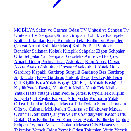
MOBİLYA
Salon ve Oturma Odası
TV Ünitesi ve Sehpası
Tv
Üniteleri
TV Sehpası
Oturma Grupları
Koltuk ve Kanepeler
Koltuk Takımları
Köşe Koltuklar
Tekli Koltuk ve Berjerler
Çekyat
Armut Koltuklar
Masaj Koltuğu
Puf
Bank ve
Benchler
Sallanan Koltuk
Kitaplık
Sehpalar
Zigon Sehpalar
Orta Sehpalar
Yan Sehpalar
Gazetelik
Antre ve Hol
Çok
Amaçlı Dolap
Portmantolar
Askılıklar
Kapı Askısı
Duvar
Askısı
Ayaklı Askılıklar
Dresuar
Ayakkabılık
Yatak Odası
Gardırop
Kapaklı Gardırop
Sürgülü Gardırop
Bez Gardırop
Açık Dolap
Köşe Gardırop
Yüklük
Baza
Tek Kişilik Baza
Çift Kişilik Baza
Yatak Başlığı
Çift Kişilik Yatak Başlığı
Tek
Kişilik Yatak Başlığı
Yatak
Çift Kişilik Yatak
Tek Kişilik
Yatak
Hasta Yatağı
Yatak Pedi & Şiltesi
Karyola
Tek Kişilik
Karyola
Çift Kişilik Karyola
Şifonyerler
Komodin
Yatak
Odası Takımları
Makyaj Masası
Takı Dolabı
Sandık
Paravan
Ofis ve Çalışma Mobilyaları
Çalışma ve Bilgisayar Masası
Oyuncu Koltukları
Çalışma ve Ofis Sandalyeleri
Keson
Ofis
Dolabı
Ofis Koltukları ve Kanepeleri
Ayaklı Küllükler
Laptop
Sehpası
Oyuncu Masası
Toplantı Masası
Ofis Masası ve
Takımları
Yemek Odası
Yemek Odası Takımları
Vitrin
Yemek