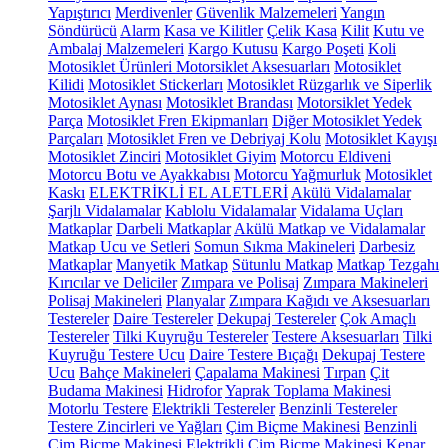
Yapıştırıcı
Merdivenler
Güvenlik Malzemeleri
Yangın
Söndürücü
Alarm
Kasa ve Kilitler
Çelik Kasa
Kilit
Kutu ve
Ambalaj Malzemeleri
Kargo Kutusu
Kargo Poşeti
Koli
Motosiklet Ürünleri
Motorsiklet Aksesuarları
Motosiklet
Kilidi
Motosiklet Stickerları
Motosiklet Rüzgarlık ve Siperlik
Motosiklet Aynası
Motosiklet Brandası
Motorsiklet Yedek
Parça
Motosiklet Fren Ekipmanları
Diğer Motosiklet Yedek
Parçaları
Motosiklet Fren ve Debriyaj Kolu
Motosiklet Kayışı
Motosiklet Zinciri
Motosiklet Giyim
Motorcu Eldiveni
Motorcu Botu ve Ayakkabısı
Motorcu Yağmurluk
Motosiklet
Kaskı
ELEKTRİKLİ EL ALETLERİ
Akülü Vidalamalar
Şarjlı Vidalamalar
Kablolu Vidalamalar
Vidalama Uçları
Matkaplar
Darbeli Matkaplar
Akülü Matkap ve Vidalamalar
Matkap Ucu ve Setleri
Somun Sıkma Makineleri
Darbesiz
Matkaplar
Manyetik Matkap
Sütunlu Matkap
Matkap Tezgahı
Kırıcılar ve Deliciler
Zımpara ve Polisaj
Zımpara Makineleri
Polisaj Makineleri
Planyalar
Zımpara Kağıdı ve Aksesuarları
Testereler
Daire Testereler
Dekupaj Testereler
Çok Amaçlı
Testereler
Tilki Kuyruğu Testereler
Testere Aksesuarları
Tilki
Kuyruğu Testere Ucu
Daire Testere Bıçağı
Dekupaj Testere
Ucu
Bahçe Makineleri
Çapalama Makinesi
Tırpan
Çit
Budama Makinesi
Hidrofor
Yaprak Toplama Makinesi
Motorlu Testere
Elektrikli Testereler
Benzinli Testereler
Testere Zincirleri ve Yağları
Çim Biçme Makinesi
Benzinli
Çim Biçme Makinesi
Elektrikli Çim Biçme Makinesi
Kenar