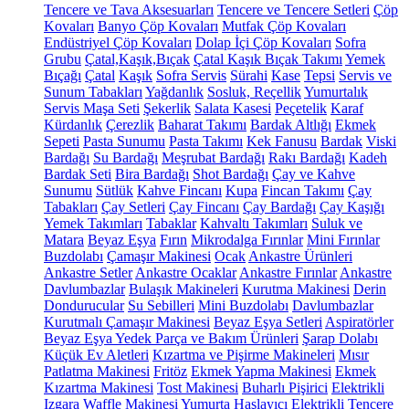
Tencere ve Tava Aksesuarları
Tencere ve Tencere Setleri
Çöp
Kovaları
Banyo Çöp Kovaları
Mutfak Çöp Kovaları
Endüstriyel Çöp Kovaları
Dolap İçi Çöp Kovaları
Sofra
Grubu
Çatal,Kaşık,Bıçak
Çatal Kaşık Bıçak Takımı
Yemek
Bıçağı
Çatal
Kaşık
Sofra Servis
Sürahi
Kase
Tepsi
Servis ve
Sunum Tabakları
Yağdanlık
Sosluk, Reçellik
Yumurtalık
Servis Maşa Seti
Şekerlik
Salata Kasesi
Peçetelik
Karaf
Kürdanlık
Çerezlik
Baharat Takımı
Bardak Altlığı
Ekmek
Sepeti
Pasta Sunumu
Pasta Takımı
Kek Fanusu
Bardak
Viski
Bardağı
Su Bardağı
Meşrubat Bardağı
Rakı Bardağı
Kadeh
Bardak Seti
Bira Bardağı
Shot Bardağı
Çay ve Kahve
Sunumu
Sütlük
Kahve Fincanı
Kupa
Fincan Takımı
Çay
Tabakları
Çay Setleri
Çay Fincanı
Çay Bardağı
Çay Kaşığı
Yemek Takımları
Tabaklar
Kahvaltı Takımları
Suluk ve
Matara
Beyaz Eşya
Fırın
Mikrodalga Fırınlar
Mini Fırınlar
Buzdolabı
Çamaşır Makinesi
Ocak
Ankastre Ürünleri
Ankastre Setler
Ankastre Ocaklar
Ankastre Fırınlar
Ankastre
Davlumbazlar
Bulaşık Makineleri
Kurutma Makinesi
Derin
Dondurucular
Su Sebilleri
Mini Buzdolabı
Davlumbazlar
Kurutmalı Çamaşır Makinesi
Beyaz Eşya Setleri
Aspiratörler
Beyaz Eşya Yedek Parça ve Bakım Ürünleri
Şarap Dolabı
Küçük Ev Aletleri
Kızartma ve Pişirme Makineleri
Mısır
Patlatma Makinesi
Fritöz
Ekmek Yapma Makinesi
Ekmek
Kızartma Makinesi
Tost Makinesi
Buharlı Pişirici
Elektrikli
Izgara
Waffle Makinesi
Yumurta Haşlayıcı
Elektrikli Tencere