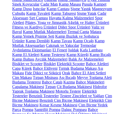
Sinek Kovucular
Çadır Matı
Kamp Masası
Pusula
Kampet
Kamp Duşu
Isıtıcılar
Kamp Çantası
Şişme Yastık
Magnezyum
Çubuğu
Kamp Tuvaleti
Kamp Taburesi
Şişme Yatak
Çadır
Aksesuarı
Sırt Çantası
Hayatta Kalma Malzemeleri
Spor
Aletleri
Pilates, Yoga ve Jimnastik
Ağırlık ve Halter Ürünleri
Fitness ve Kardiyo Ürünleri
Diğer Spor Ürünleri
Valiz ve
Bavul
Kamp Mutfak Malzemeleri
Termal Çanta
Matara
Kamp Yemek Pişirme Seti
Kamp Buzluk ve Soğutucu
Ürünler
Kamp Demliği
Kamp Tavası
Kamp Ocağı
Kamp
Mutfak Aksesuarları
Çakmak ve Yakıcılar
Termoslar
Aydınlatma Ekipmanları
El Feneri
Işıldak
Kafa Lambası
Kamp El Aletleri
Kamp Testeresi
Kamp Küreği
Kamp Bıçağı
Kamp Baltası
Avcılık Malzemeleri
Balık Av Malzemeleri
Bisiklet ve Scooter
Bisiklet
Elektrikli Scooter
Bahçe Aletleri
Çapa
Kürek
Bahçe Eldiveni
Tırmık
Budama Makası
Aşı
Makası
Fide Dikici ve Sökücü
Orak
Bahçe El Aleti Setleri
Çim Makası
Tırpan Misinası
Aşı Bıçağı
Meyve Toplama Aleti
Budama Testeresi
Bahçe Çatalı
Kazma
Bahçe Makineleri
Çapalama Makinesi
Tırpan
Çit Budama Makinesi
Hidrofor
Yaprak Toplama Makinesi
Motorlu Testere
Elektrikli
Testereler
Benzinli Testereler
Testere Zincirleri ve Yağları
Çim
Biçme Makinesi
Benzinli Çim Biçme Makinesi
Elektrikli Çim
Biçme Makinesi
Kenar Kesme Makinesi
Çim Biçme Yedek
Parça
Pompa
Santrifüj Pompa
Dalgıç Pompası
Bahçe