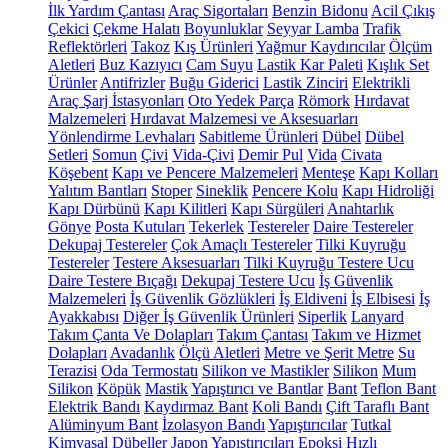
İlk Yardım Çantası
Araç Sigortaları
Benzin Bidonu
Acil Çıkış
Çekici
Çekme Halatı
Boyunluklar
Seyyar Lamba
Trafik
Reflektörleri
Takoz
Kış Ürünleri
Yağmur Kaydırıcılar
Ölçüm
Aletleri
Buz Kazıyıcı
Cam Suyu
Lastik Kar Paleti
Kışlık Set
Ürünler
Antifrizler
Buğu Giderici
Lastik Zinciri
Elektrikli
Araç Şarj İstasyonları
Oto Yedek Parça
Römork
Hırdavat
Malzemeleri
Hırdavat Malzemesi ve Aksesuarları
Yönlendirme Levhaları
Sabitleme Ürünleri
Dübel
Dübel
Setleri
Somun
Çivi
Vida-Çivi
Demir Pul
Vida
Civata
Köşebent
Kapı ve Pencere Malzemeleri
Menteşe
Kapı Kolları
Yalıtım Bantları
Stoper
Sineklik
Pencere Kolu
Kapı Hidroliği
Kapı Dürbünü
Kapı Kilitleri
Kapı Sürgüleri
Anahtarlık
Gönye
Posta Kutuları
Tekerlek
Testereler
Daire Testereler
Dekupaj Testereler
Çok Amaçlı Testereler
Tilki Kuyruğu
Testereler
Testere Aksesuarları
Tilki Kuyruğu Testere Ucu
Daire Testere Bıçağı
Dekupaj Testere Ucu
İş Güvenlik
Malzemeleri
İş Güvenlik Gözlükleri
İş Eldiveni
İş Elbisesi
İş
Ayakkabısı
Diğer İş Güvenlik Ürünleri
Siperlik
Lanyard
Takım Çanta Ve Dolapları
Takım Çantası
Takım ve Hizmet
Dolapları
Avadanlık
Ölçü Aletleri
Metre ve Şerit Metre
Su
Terazisi
Oda Termostatı
Silikon ve Mastikler
Silikon
Mum
Silikon
Köpük
Mastik
Yapıştırıcı ve Bantlar
Bant
Teflon Bant
Elektrik Bandı
Kaydırmaz Bant
Koli Bandı
Çift Taraflı Bant
Alüminyum Bant
İzolasyon Bandı
Yapıştırıcılar
Tutkal
Kimyasal Dübeller
Japon Yapıştırıcıları
Epoksi
Hızlı