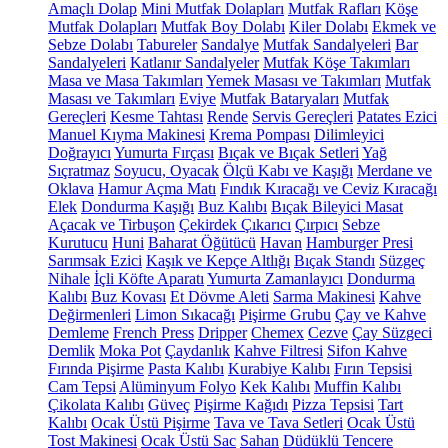
Amaçlı Dolap
Mini Mutfak Dolapları
Mutfak Rafları
Köşe
Mutfak Dolapları
Mutfak Boy Dolabı
Kiler Dolabı
Ekmek ve
Sebze Dolabı
Tabureler
Sandalye
Mutfak Sandalyeleri
Bar
Sandalyeleri
Katlanır Sandalyeler
Mutfak Köşe Takımları
Masa ve Masa Takımları
Yemek Masası ve Takımları
Mutfak
Masası ve Takımları
Eviye
Mutfak Bataryaları
Mutfak
Gereçleri
Kesme Tahtası
Rende
Servis Gereçleri
Patates Ezici
Manuel Kıyma Makinesi
Krema Pompası
Dilimleyici
Doğrayıcı
Yumurta Fırçası
Bıçak ve Bıçak Setleri
Yağ
Sıçratmaz
Soyucu, Oyacak
Ölçü Kabı ve Kaşığı
Merdane ve
Oklava
Hamur Açma Matı
Fındık Kıracağı ve Ceviz Kıracağı
Elek
Dondurma Kaşığı
Buz Kalıbı
Bıçak Bileyici Masat
Açacak ve Tirbuşon
Çekirdek Çıkarıcı
Çırpıcı
Sebze
Kurutucu
Huni
Baharat Öğütücü
Havan
Hamburger Presi
Sarımsak Ezici
Kaşık ve Kepçe Altlığı
Bıçak Standı
Süzgeç
Nihale
İçli Köfte Aparatı
Yumurta Zamanlayıcı
Dondurma
Kalıbı
Buz Kovası
Et Dövme Aleti
Sarma Makinesi
Kahve
Değirmenleri
Limon Sıkacağı
Pişirme Grubu
Çay ve Kahve
Demleme
French Press
Dripper
Chemex
Cezve
Çay Süzgeci
Demlik
Moka Pot
Çaydanlık
Kahve Filtresi
Sifon Kahve
Fırında Pişirme
Pasta Kalıbı
Kurabiye Kalıbı
Fırın Tepsisi
Cam Tepsi
Alüminyum Folyo
Kek Kalıbı
Muffin Kalıbı
Çikolata Kalıbı
Güveç
Pişirme Kağıdı
Pizza Tepsisi
Tart
Kalıbı
Ocak Üstü Pişirme
Tava ve Tava Setleri
Ocak Üstü
Tost Makinesi
Ocak Üstü Sac
Sahan
Düdüklü Tencere