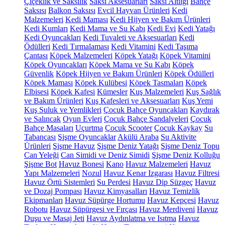
Çiçeklik ve Saksılık
Saksı Aksesuarları
Saksı Altlığı
Bahçe
Saksısı
Balkon Saksısı
Evcil Hayvan Ürünleri
Kedi
Malzemeleri
Kedi Maması
Kedi Hijyen ve Bakım Ürünleri
Kedi Kumları
Kedi Mama ve Su Kabı
Kedi Evi
Kedi Yatağı
Kedi Oyuncakları
Kedi Tuvaleti ve Aksesuarları
Kedi
Ödülleri
Kedi Tırmalaması
Kedi Vitamini
Kedi Taşıma
Çantası
Köpek Malzemeleri
Köpek Yatağı
Köpek Vitamini
Köpek Oyuncakları
Köpek Mama ve Su Kabı
Köpek
Güvenlik
Köpek Hijyen ve Bakım Ürünleri
Köpek Ödülleri
Köpek Maması
Köpek Kulübesi
Köpek Tasmaları
Köpek
Elbisesi
Köpek Kafesi
Kümesler
Kuş Malzemeleri
Kuş Sağlık
ve Bakım Ürünleri
Kuş Kafesleri ve Aksesuarları
Kuş Yemi
Kuş Suluk ve Yemlikleri
Çocuk Bahçe Oyuncakları
Kaydırak
ve Salıncak
Oyun Evleri
Çocuk Bahçe Sandalyeleri
Çocuk
Bahçe Masaları
Uçurtma
Çocuk Scooter
Çocuk Kaykay
Su
Tabancası
Şişme Oyuncaklar
Akülü Araba
Su Aktivite
Ürünleri
Şişme Havuz
Şişme Deniz Yatağı
Şişme Deniz Topu
Can Yeleği
Can Simidi ve Deniz Simidi
Şişme Deniz Kolluğu
Şişme Bot
Havuz Bonesi
Kano
Havuz Malzemeleri
Havuz
Yapı Malzemeleri
Nozul
Havuz Kenar Izgarası
Havuz Filtresi
Havuz Örtü Sistemleri
Su Perdesi
Havuz Dip Süzgeç
Havuz
ve Dozaj Pompası
Havuz Kimyasalları
Havuz Temizlik
Ekipmanları
Havuz Süpürge Hortumu
Havuz Kepçesi
Havuz
Robotu
Havuz Süpürgesi ve Fırçası
Havuz Merdiveni
Havuz
Duşu ve Masaj Jeti
Havuz Aydınlatma ve Isıtma
Havuz