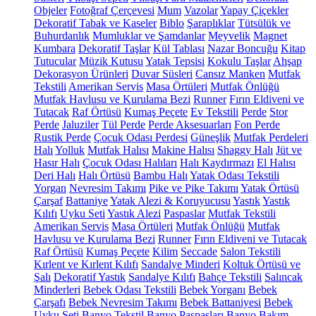
Objeler
Fotoğraf Çerçevesi
Mum
Vazolar
Yapay Çiçekler
Dekoratif Tabak ve Kaseler
Biblo
Şaraplıklar
Tütsülük ve
Buhurdanlık
Mumluklar ve Şamdanlar
Meyvelik
Magnet
Kumbara
Dekoratif Taşlar
Kül Tablası
Nazar Boncuğu
Kitap
Tutucular
Müzik Kutusu
Yatak Tepsisi
Kokulu Taşlar
Ahşap
Dekorasyon Ürünleri
Duvar Süsleri
Cansız Manken
Mutfak
Tekstili
Amerikan Servis
Masa Örtüleri
Mutfak Önlüğü
Mutfak Havlusu ve Kurulama Bezi
Runner
Fırın Eldiveni ve
Tutacak
Raf Örtüsü
Kumaş Peçete
Ev Tekstili
Perde
Stor
Perde
Jaluziler
Tül Perde
Perde Aksesuarları
Fon Perde
Rustik Perde
Çocuk Odası Perdesi
Güneşlik
Mutfak Perdeleri
Halı
Yolluk
Mutfak Halısı
Makine Halısı
Shaggy Halı
Jüt ve
Hasır Halı
Çocuk Odası Halıları
Halı Kaydırmazı
El Halısı
Deri Halı
Halı Örtüsü
Bambu Halı
Yatak Odası Tekstili
Yorgan
Nevresim Takımı
Pike ve Pike Takımı
Yatak Örtüsü
Çarşaf
Battaniye
Yatak Alezi & Koruyucusu
Yastık
Yastık
Kılıfı
Uyku Seti
Yastık Alezi
Paspaslar
Mutfak Tekstili
Amerikan Servis
Masa Örtüleri
Mutfak Önlüğü
Mutfak
Havlusu ve Kurulama Bezi
Runner
Fırın Eldiveni ve Tutacak
Raf Örtüsü
Kumaş Peçete
Kilim
Seccade
Salon Tekstili
Kırlent ve Kırlent Kılıfı
Sandalye Minderi
Koltuk Örtüsü ve
Şalı
Dekoratif Yastık
Sandalye Kılıfı
Bahçe Tekstili
Salıncak
Minderleri
Bebek Odası Tekstili
Bebek Yorganı
Bebek
Çarşafı
Bebek Nevresim Takımı
Bebek Battaniyesi
Bebek
Uyku Seti
Banyo Tekstil
Banyo Paspasları
Banyo Bakım