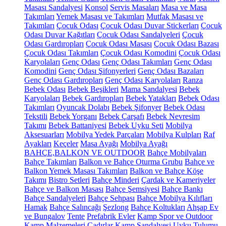
Masası Sandalyesi
Konsol
Servis Masaları
Masa ve Masa
Takımları
Yemek Masası ve Takımları
Mutfak Masası ve
Takımları
Çocuk Odası
Çocuk Odası Duvar Stickerları
Çocuk
Odası Duvar Kağıtları
Çocuk Odası Sandalyeleri
Çocuk
Odası Gardıropları
Çocuk Odası Masası
Çocuk Odası Bazası
Çocuk Odası Takımları
Çocuk Odası Komodini
Çocuk Odası
Karyolaları
Genç Odası
Genç Odası Takımları
Genç Odası
Komodini
Genç Odası Şifonyerleri
Genç Odası Bazaları
Genç Odası Gardıropları
Genç Odası Karyolaları
Ranza
Bebek Odası
Bebek Beşikleri
Mama Sandalyesi
Bebek
Karyolaları
Bebek Gardıropları
Bebek Yatakları
Bebek Odası
Takımları
Oyuncak Dolabı
Bebek Şifonyer
Bebek Odası
Tekstili
Bebek Yorganı
Bebek Çarşafı
Bebek Nevresim
Takımı
Bebek Battaniyesi
Bebek Uyku Seti
Mobilya
Aksesuarları
Mobilya Yedek Parçaları
Mobilya Kulpları
Raf
Ayakları
Keçeler
Masa Ayağı
Mobilya Ayağı
BAHÇE,BALKON VE OUTDOOR
Bahçe Mobilyaları
Bahçe Takımları
Balkon ve Bahçe Oturma Grubu
Bahçe ve
Balkon Yemek Masası Takımları
Balkon ve Bahçe Köşe
Takımı
Bistro Setleri
Bahçe Minderi
Çardak ve Kameriyeler
Bahçe ve Balkon Masası
Bahçe Şemsiyesi
Bahçe Bankı
Bahçe Sandalyeleri
Bahçe Sehpası
Bahçe Mobilya Kılıfları
Hamak
Bahçe Salıncağı
Şezlong
Bahçe Koltukları
Ahşap Ev
ve Bungalov
Tente
Prefabrik Evler
Kamp Spor ve Outdoor
Kamp Malzemeleri
Çadırlar
Kamp Sandalyesi
Uyku Tulumu