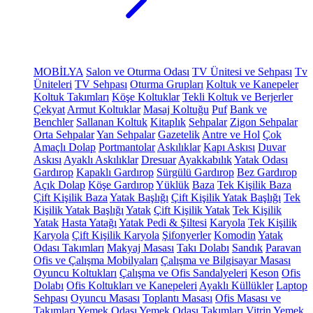
MOBİLYA
Salon ve Oturma Odası
TV Ünitesi ve Sehpası
Tv
Üniteleri
TV Sehpası
Oturma Grupları
Koltuk ve Kanepeler
Koltuk Takımları
Köşe Koltuklar
Tekli Koltuk ve Berjerler
Çekyat
Armut Koltuklar
Masaj Koltuğu
Puf
Bank ve
Benchler
Sallanan Koltuk
Kitaplık
Sehpalar
Zigon Sehpalar
Orta Sehpalar
Yan Sehpalar
Gazetelik
Antre ve Hol
Çok
Amaçlı Dolap
Portmantolar
Askılıklar
Kapı Askısı
Duvar
Askısı
Ayaklı Askılıklar
Dresuar
Ayakkabılık
Yatak Odası
Gardırop
Kapaklı Gardırop
Sürgülü Gardırop
Bez Gardırop
Açık Dolap
Köşe Gardırop
Yüklük
Baza
Tek Kişilik Baza
Çift Kişilik Baza
Yatak Başlığı
Çift Kişilik Yatak Başlığı
Tek
Kişilik Yatak Başlığı
Yatak
Çift Kişilik Yatak
Tek Kişilik
Yatak
Hasta Yatağı
Yatak Pedi & Şiltesi
Karyola
Tek Kişilik
Karyola
Çift Kişilik Karyola
Şifonyerler
Komodin
Yatak
Odası Takımları
Makyaj Masası
Takı Dolabı
Sandık
Paravan
Ofis ve Çalışma Mobilyaları
Çalışma ve Bilgisayar Masası
Oyuncu Koltukları
Çalışma ve Ofis Sandalyeleri
Keson
Ofis
Dolabı
Ofis Koltukları ve Kanepeleri
Ayaklı Küllükler
Laptop
Sehpası
Oyuncu Masası
Toplantı Masası
Ofis Masası ve
Takımları
Yemek Odası
Yemek Odası Takımları
Vitrin
Yemek