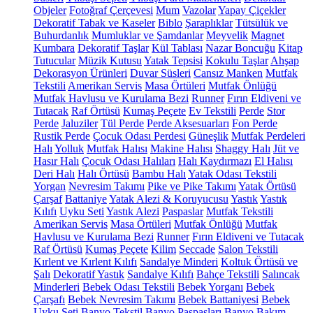
Objeler
Fotoğraf Çerçevesi
Mum
Vazolar
Yapay Çiçekler
Dekoratif Tabak ve Kaseler
Biblo
Şaraplıklar
Tütsülük ve
Buhurdanlık
Mumluklar ve Şamdanlar
Meyvelik
Magnet
Kumbara
Dekoratif Taşlar
Kül Tablası
Nazar Boncuğu
Kitap
Tutucular
Müzik Kutusu
Yatak Tepsisi
Kokulu Taşlar
Ahşap
Dekorasyon Ürünleri
Duvar Süsleri
Cansız Manken
Mutfak
Tekstili
Amerikan Servis
Masa Örtüleri
Mutfak Önlüğü
Mutfak Havlusu ve Kurulama Bezi
Runner
Fırın Eldiveni ve
Tutacak
Raf Örtüsü
Kumaş Peçete
Ev Tekstili
Perde
Stor
Perde
Jaluziler
Tül Perde
Perde Aksesuarları
Fon Perde
Rustik Perde
Çocuk Odası Perdesi
Güneşlik
Mutfak Perdeleri
Halı
Yolluk
Mutfak Halısı
Makine Halısı
Shaggy Halı
Jüt ve
Hasır Halı
Çocuk Odası Halıları
Halı Kaydırmazı
El Halısı
Deri Halı
Halı Örtüsü
Bambu Halı
Yatak Odası Tekstili
Yorgan
Nevresim Takımı
Pike ve Pike Takımı
Yatak Örtüsü
Çarşaf
Battaniye
Yatak Alezi & Koruyucusu
Yastık
Yastık
Kılıfı
Uyku Seti
Yastık Alezi
Paspaslar
Mutfak Tekstili
Amerikan Servis
Masa Örtüleri
Mutfak Önlüğü
Mutfak
Havlusu ve Kurulama Bezi
Runner
Fırın Eldiveni ve Tutacak
Raf Örtüsü
Kumaş Peçete
Kilim
Seccade
Salon Tekstili
Kırlent ve Kırlent Kılıfı
Sandalye Minderi
Koltuk Örtüsü ve
Şalı
Dekoratif Yastık
Sandalye Kılıfı
Bahçe Tekstili
Salıncak
Minderleri
Bebek Odası Tekstili
Bebek Yorganı
Bebek
Çarşafı
Bebek Nevresim Takımı
Bebek Battaniyesi
Bebek
Uyku Seti
Banyo Tekstil
Banyo Paspasları
Banyo Bakım