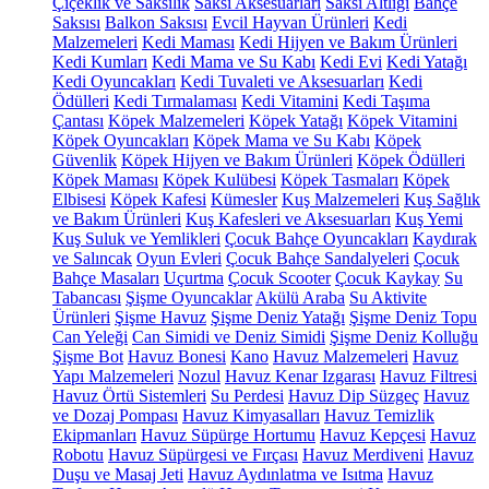
Çiçeklik ve Saksılık
Saksı Aksesuarları
Saksı Altlığı
Bahçe
Saksısı
Balkon Saksısı
Evcil Hayvan Ürünleri
Kedi
Malzemeleri
Kedi Maması
Kedi Hijyen ve Bakım Ürünleri
Kedi Kumları
Kedi Mama ve Su Kabı
Kedi Evi
Kedi Yatağı
Kedi Oyuncakları
Kedi Tuvaleti ve Aksesuarları
Kedi
Ödülleri
Kedi Tırmalaması
Kedi Vitamini
Kedi Taşıma
Çantası
Köpek Malzemeleri
Köpek Yatağı
Köpek Vitamini
Köpek Oyuncakları
Köpek Mama ve Su Kabı
Köpek
Güvenlik
Köpek Hijyen ve Bakım Ürünleri
Köpek Ödülleri
Köpek Maması
Köpek Kulübesi
Köpek Tasmaları
Köpek
Elbisesi
Köpek Kafesi
Kümesler
Kuş Malzemeleri
Kuş Sağlık
ve Bakım Ürünleri
Kuş Kafesleri ve Aksesuarları
Kuş Yemi
Kuş Suluk ve Yemlikleri
Çocuk Bahçe Oyuncakları
Kaydırak
ve Salıncak
Oyun Evleri
Çocuk Bahçe Sandalyeleri
Çocuk
Bahçe Masaları
Uçurtma
Çocuk Scooter
Çocuk Kaykay
Su
Tabancası
Şişme Oyuncaklar
Akülü Araba
Su Aktivite
Ürünleri
Şişme Havuz
Şişme Deniz Yatağı
Şişme Deniz Topu
Can Yeleği
Can Simidi ve Deniz Simidi
Şişme Deniz Kolluğu
Şişme Bot
Havuz Bonesi
Kano
Havuz Malzemeleri
Havuz
Yapı Malzemeleri
Nozul
Havuz Kenar Izgarası
Havuz Filtresi
Havuz Örtü Sistemleri
Su Perdesi
Havuz Dip Süzgeç
Havuz
ve Dozaj Pompası
Havuz Kimyasalları
Havuz Temizlik
Ekipmanları
Havuz Süpürge Hortumu
Havuz Kepçesi
Havuz
Robotu
Havuz Süpürgesi ve Fırçası
Havuz Merdiveni
Havuz
Duşu ve Masaj Jeti
Havuz Aydınlatma ve Isıtma
Havuz