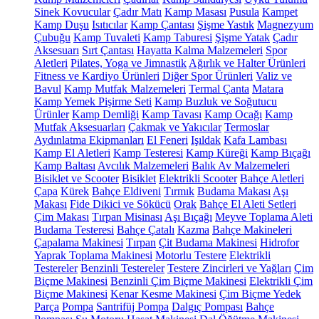
Sinek Kovucular
Çadır Matı
Kamp Masası
Pusula
Kampet
Kamp Duşu
Isıtıcılar
Kamp Çantası
Şişme Yastık
Magnezyum
Çubuğu
Kamp Tuvaleti
Kamp Taburesi
Şişme Yatak
Çadır
Aksesuarı
Sırt Çantası
Hayatta Kalma Malzemeleri
Spor
Aletleri
Pilates, Yoga ve Jimnastik
Ağırlık ve Halter Ürünleri
Fitness ve Kardiyo Ürünleri
Diğer Spor Ürünleri
Valiz ve
Bavul
Kamp Mutfak Malzemeleri
Termal Çanta
Matara
Kamp Yemek Pişirme Seti
Kamp Buzluk ve Soğutucu
Ürünler
Kamp Demliği
Kamp Tavası
Kamp Ocağı
Kamp
Mutfak Aksesuarları
Çakmak ve Yakıcılar
Termoslar
Aydınlatma Ekipmanları
El Feneri
Işıldak
Kafa Lambası
Kamp El Aletleri
Kamp Testeresi
Kamp Küreği
Kamp Bıçağı
Kamp Baltası
Avcılık Malzemeleri
Balık Av Malzemeleri
Bisiklet ve Scooter
Bisiklet
Elektrikli Scooter
Bahçe Aletleri
Çapa
Kürek
Bahçe Eldiveni
Tırmık
Budama Makası
Aşı
Makası
Fide Dikici ve Sökücü
Orak
Bahçe El Aleti Setleri
Çim Makası
Tırpan Misinası
Aşı Bıçağı
Meyve Toplama Aleti
Budama Testeresi
Bahçe Çatalı
Kazma
Bahçe Makineleri
Çapalama Makinesi
Tırpan
Çit Budama Makinesi
Hidrofor
Yaprak Toplama Makinesi
Motorlu Testere
Elektrikli
Testereler
Benzinli Testereler
Testere Zincirleri ve Yağları
Çim
Biçme Makinesi
Benzinli Çim Biçme Makinesi
Elektrikli Çim
Biçme Makinesi
Kenar Kesme Makinesi
Çim Biçme Yedek
Parça
Pompa
Santrifüj Pompa
Dalgıç Pompası
Bahçe