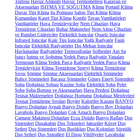
Trafosu
Havuz Ampulü
Havuz Termometresi
Karavan ve
Aksesuarları
ISITMA VE SOĞUTMA
Klima
Portatif Klima
Duvar Tipi Klima
Isı Pompası
Salon Tipi Klima
Klima
Kumandası
Kaset Tipi Klima
Kombi
Tavan Vantilatörleri
Vantilatörler
Hava Temizleyiciler
Nem Cihazları
Hava
Temizleme Cihazları
Buhar Makineleri
Nem Alma Cihazları
ve Rutubet Gidericiler
Elektrikli Isıtıcılar
Quartz Isıtıcılar
Infrared Isıtıcılar
Kule Tipi Isıtıcılar
Yağlı Radyatör
Fanlı
Isıtıcılar
Elektrikli Radyatörler
Dış Mekan Isıtıcılar
Havlupanlar
Radyatörler
Termosifonlar
Şofbenler
Ani Su
Isıtıcı
Isıtma ve Soğutma Yedek Parça
Radyatör Vanaları
Termostat
Klima Yedek Parça
Radyatör Yedek Parça
Klima
Temizleyicisi
Klima Temizleme Spreyi
Klima Temizleme
Sıvısı
Şömine
Şömine Aksesuarları
Elektrikli Şömineler
Bahçe Şömineleri
Bacasız Şömineler
Güneş Enerji Sistemleri
Soba
Doğalgaz Sobası
Kuzine Soba
Elektrikli Soba
Pelet
Soba
Soba Borusu ve Aksesuarları
Hava Perdesi
Doğalgaz
Tesisat Malzemeleri
Doğalgaz Hortumu
Doğalgaz Menfezleri
Tesisat Temizleme Sıvıları
Boyler
Kalorifer Kazanı
BANYO
Banyo Dolapları
Aynalı Banyo Dolabı
Banyo Boy Dolapları
Lavabolu Banyo Dolapları
Çok Amaçlı Banyo Dolapları
Çamaşır Makinesi Dolapları
Ecza Dolabı
Banyo Rafları
Duş
Sistemleri
Duşakabin
Duş Tekneleri
Jakuziler
Küvet
Duş
Setleri
Duş Sistemleri
Duş Başlıkları
Duş Kolonları
Sürgülü
Duş Setleri
Duş Spiralleri
El Duşu
Vitrifiyeler
Lavabolar