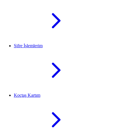
Şifre İşlemlerim
Koçtaş Kartım