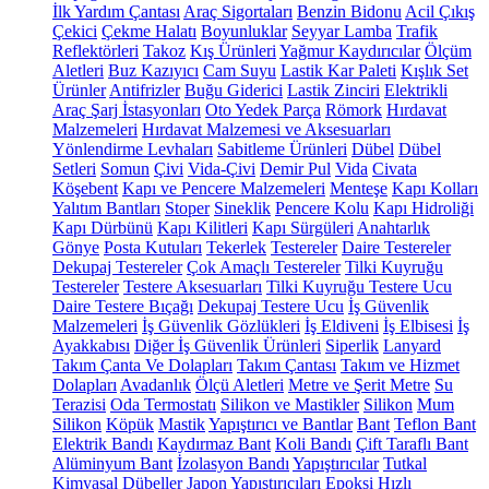
İlk Yardım Çantası
Araç Sigortaları
Benzin Bidonu
Acil Çıkış
Çekici
Çekme Halatı
Boyunluklar
Seyyar Lamba
Trafik
Reflektörleri
Takoz
Kış Ürünleri
Yağmur Kaydırıcılar
Ölçüm
Aletleri
Buz Kazıyıcı
Cam Suyu
Lastik Kar Paleti
Kışlık Set
Ürünler
Antifrizler
Buğu Giderici
Lastik Zinciri
Elektrikli
Araç Şarj İstasyonları
Oto Yedek Parça
Römork
Hırdavat
Malzemeleri
Hırdavat Malzemesi ve Aksesuarları
Yönlendirme Levhaları
Sabitleme Ürünleri
Dübel
Dübel
Setleri
Somun
Çivi
Vida-Çivi
Demir Pul
Vida
Civata
Köşebent
Kapı ve Pencere Malzemeleri
Menteşe
Kapı Kolları
Yalıtım Bantları
Stoper
Sineklik
Pencere Kolu
Kapı Hidroliği
Kapı Dürbünü
Kapı Kilitleri
Kapı Sürgüleri
Anahtarlık
Gönye
Posta Kutuları
Tekerlek
Testereler
Daire Testereler
Dekupaj Testereler
Çok Amaçlı Testereler
Tilki Kuyruğu
Testereler
Testere Aksesuarları
Tilki Kuyruğu Testere Ucu
Daire Testere Bıçağı
Dekupaj Testere Ucu
İş Güvenlik
Malzemeleri
İş Güvenlik Gözlükleri
İş Eldiveni
İş Elbisesi
İş
Ayakkabısı
Diğer İş Güvenlik Ürünleri
Siperlik
Lanyard
Takım Çanta Ve Dolapları
Takım Çantası
Takım ve Hizmet
Dolapları
Avadanlık
Ölçü Aletleri
Metre ve Şerit Metre
Su
Terazisi
Oda Termostatı
Silikon ve Mastikler
Silikon
Mum
Silikon
Köpük
Mastik
Yapıştırıcı ve Bantlar
Bant
Teflon Bant
Elektrik Bandı
Kaydırmaz Bant
Koli Bandı
Çift Taraflı Bant
Alüminyum Bant
İzolasyon Bandı
Yapıştırıcılar
Tutkal
Kimyasal Dübeller
Japon Yapıştırıcıları
Epoksi
Hızlı