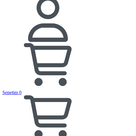
Sepetim
0