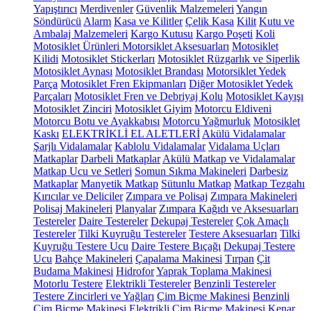
Yapıştırıcı
Merdivenler
Güvenlik Malzemeleri
Yangın
Söndürücü
Alarm
Kasa ve Kilitler
Çelik Kasa
Kilit
Kutu ve
Ambalaj Malzemeleri
Kargo Kutusu
Kargo Poşeti
Koli
Motosiklet Ürünleri
Motorsiklet Aksesuarları
Motosiklet
Kilidi
Motosiklet Stickerları
Motosiklet Rüzgarlık ve Siperlik
Motosiklet Aynası
Motosiklet Brandası
Motorsiklet Yedek
Parça
Motosiklet Fren Ekipmanları
Diğer Motosiklet Yedek
Parçaları
Motosiklet Fren ve Debriyaj Kolu
Motosiklet Kayışı
Motosiklet Zinciri
Motosiklet Giyim
Motorcu Eldiveni
Motorcu Botu ve Ayakkabısı
Motorcu Yağmurluk
Motosiklet
Kaskı
ELEKTRİKLİ EL ALETLERİ
Akülü Vidalamalar
Şarjlı Vidalamalar
Kablolu Vidalamalar
Vidalama Uçları
Matkaplar
Darbeli Matkaplar
Akülü Matkap ve Vidalamalar
Matkap Ucu ve Setleri
Somun Sıkma Makineleri
Darbesiz
Matkaplar
Manyetik Matkap
Sütunlu Matkap
Matkap Tezgahı
Kırıcılar ve Deliciler
Zımpara ve Polisaj
Zımpara Makineleri
Polisaj Makineleri
Planyalar
Zımpara Kağıdı ve Aksesuarları
Testereler
Daire Testereler
Dekupaj Testereler
Çok Amaçlı
Testereler
Tilki Kuyruğu Testereler
Testere Aksesuarları
Tilki
Kuyruğu Testere Ucu
Daire Testere Bıçağı
Dekupaj Testere
Ucu
Bahçe Makineleri
Çapalama Makinesi
Tırpan
Çit
Budama Makinesi
Hidrofor
Yaprak Toplama Makinesi
Motorlu Testere
Elektrikli Testereler
Benzinli Testereler
Testere Zincirleri ve Yağları
Çim Biçme Makinesi
Benzinli
Çim Biçme Makinesi
Elektrikli Çim Biçme Makinesi
Kenar