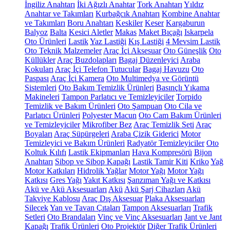
İngiliz Anahtarı
İki Ağızlı Anahtar
Tork Anahtarı
Yıldız
Anahtar ve Takımları
Kurbağcık Anahtarı
Kombine Anahtar
ve Takımları
Boru Anahtarı
Keskiler
Keser
Kargaburun
Balyoz
Balta
Kesici Aletler
Makas
Maket Bıçağı
Iskarpela
Oto Ürünleri
Lastik
Yaz Lastiği
Kış Lastiği
4 Mevsim Lastik
Oto Teknik Malzemeler
Araç İçi Aksesuar
Oto Güneşlik
Oto
Küllükler
Araç Buzdolapları
Bagaj Düzenleyici
Araba
Kokuları
Araç İçi Telefon Tutucular
Bagaj Havuzu
Oto
Paspası
Araç İçi Kamera
Oto Multimedya ve Görüntü
Sistemleri
Oto Bakım Temizlik Ürünleri
Basınçlı Yıkama
Makineleri
Tampon Parlatıcı ve Temizleyiciler
Torpido
Temizlik ve Bakım Ürünleri
Oto Şampuan
Oto Cila ve
Parlatıcı Ürünleri
Polyester Macun
Oto Cam Bakım Ürünleri
ve Temizleyiciler
Mikrofiber Bez
Araç Temizlik Seti
Araç
Boyaları
Araç Süpürgeleri
Araba Çizik Giderici
Motor
Temizleyici ve Bakım Ürünleri
Radyatör Temizleyiciler
Oto
Koltuk Kılıfı
Lastik Ekipmanları
Hava Kompresörü
Bijon
Anahtarı
Sibop ve Sibop Kapağı
Lastik Tamir Kiti
Kriko
Yağ
Motor Katkıları
Hidrolik Yağlar
Motor Yağı
Motor Yağı
Katkısı
Gres Yağı
Yakıt Katkısı
Şanzıman Yağı ve Katkısı
Akü ve Akü Aksesuarları
Akü
Akü Şarj Cihazları
Akü
Takviye Kablosu
Araç Dış Aksesuar
Plaka Aksesuarları
Silecek
Yan ve Tavan Çıtaları
Tampon Aksesuarları
Trafik
Setleri
Oto Brandaları
Vinç ve Vinç Aksesuarları
Jant ve Jant
Kapağı
Trafik Ürünleri
Oto Projektör
Diğer Trafik Ürünleri