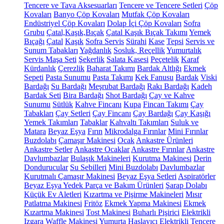
Tencere ve Tava Aksesuarları
Tencere ve Tencere Setleri
Çöp
Kovaları
Banyo Çöp Kovaları
Mutfak Çöp Kovaları
Endüstriyel Çöp Kovaları
Dolap İçi Çöp Kovaları
Sofra
Grubu
Çatal,Kaşık,Bıçak
Çatal Kaşık Bıçak Takımı
Yemek
Bıçağı
Çatal
Kaşık
Sofra Servis
Sürahi
Kase
Tepsi
Servis ve
Sunum Tabakları
Yağdanlık
Sosluk, Reçellik
Yumurtalık
Servis Maşa Seti
Şekerlik
Salata Kasesi
Peçetelik
Karaf
Kürdanlık
Çerezlik
Baharat Takımı
Bardak Altlığı
Ekmek
Sepeti
Pasta Sunumu
Pasta Takımı
Kek Fanusu
Bardak
Viski
Bardağı
Su Bardağı
Meşrubat Bardağı
Rakı Bardağı
Kadeh
Bardak Seti
Bira Bardağı
Shot Bardağı
Çay ve Kahve
Sunumu
Sütlük
Kahve Fincanı
Kupa
Fincan Takımı
Çay
Tabakları
Çay Setleri
Çay Fincanı
Çay Bardağı
Çay Kaşığı
Yemek Takımları
Tabaklar
Kahvaltı Takımları
Suluk ve
Matara
Beyaz Eşya
Fırın
Mikrodalga Fırınlar
Mini Fırınlar
Buzdolabı
Çamaşır Makinesi
Ocak
Ankastre Ürünleri
Ankastre Setler
Ankastre Ocaklar
Ankastre Fırınlar
Ankastre
Davlumbazlar
Bulaşık Makineleri
Kurutma Makinesi
Derin
Dondurucular
Su Sebilleri
Mini Buzdolabı
Davlumbazlar
Kurutmalı Çamaşır Makinesi
Beyaz Eşya Setleri
Aspiratörler
Beyaz Eşya Yedek Parça ve Bakım Ürünleri
Şarap Dolabı
Küçük Ev Aletleri
Kızartma ve Pişirme Makineleri
Mısır
Patlatma Makinesi
Fritöz
Ekmek Yapma Makinesi
Ekmek
Kızartma Makinesi
Tost Makinesi
Buharlı Pişirici
Elektrikli
Izgara
Waffle Makinesi
Yumurta Haşlayıcı
Elektrikli Tencere