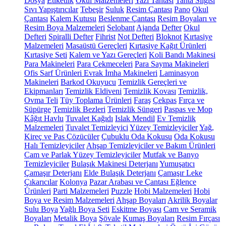
Dosya
Etiketlik
Okul Malzemeleri
Yazı Tahtası
Tahta Silgisi
Sıvı Yapıştırıcılar
Tebeşir
Suluk
Resim Çantası
Pano
Okul
Çantası
Kalem Kutusu
Beslenme Çantası
Resim Boyaları ve
Resim Boya Malzemeleri
Selobant
Ajanda
Defter
Okul
Defteri
Spiralli Defter
Fihrist
Not Defteri
Bloknot
Kırtasiye
Malzemeleri
Masaüstü Gereçleri
Kırtasiye Kağıt Ürünleri
Kırtasiye Seti
Kalem ve Yazı Gereçleri
Koli Bandı Makinesi
Para Makineleri
Para Çekmeceleri
Para Sayma Makineleri
Ofis Sarf Ürünleri
Evrak İmha Makineleri
Laminasyon
Makineleri
Barkod Okuyucu
Temizlik Gereçleri ve
Ekipmanları
Temizlik Eldiveni
Temizlik Kovası
Temizlik,
Ovma Teli
Tüy Toplama Ürünleri
Faraş
Çekpas
Fırça ve
Süpürge
Temizlik Bezleri
Temizlik Süngeri
Paspas ve Mop
Kâğıt Havlu
Tuvalet Kağıdı
Islak Mendil
Ev Temizlik
Malzemeleri
Tuvalet Temizleyici
Yüzey Temizleyiciler
Yağ,
Kireç ve Pas Çözücüler
Çubuklu Oda Kokusu
Oda Kokusu
Halı Temizleyiciler
Ahşap Temizleyiciler ve Bakım Ürünleri
Cam ve Parlak Yüzey Temizleyiciler
Mutfak ve Banyo
Temizleyiciler
Bulaşık Makinesi Deterjanı
Yumuşatıcı
Çamaşır Deterjanı
Elde Bulaşık Deterjanı
Çamaşır Leke
Çıkarıcılar
Kolonya
Pazar Arabası ve Çantası
Eğlence
Ürünleri
Parti Malzemeleri
Puzzle
Hobi Malzemeleri
Hobi
Boya ve Resim Malzemeleri
Ahşap Boyaları
Akrilik Boyalar
Sulu Boya
Yağlı Boya Seti
Eskitme Boyası
Cam ve Seramik
Boyaları
Metalik Boya
Şövale
Kumaş Boyaları
Resim Fırçası