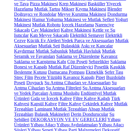
ve Tava
Pizza Makinesi
Krep Makinesi
Basküller
Yiyecek
Hazırlama
Mutfak Tartısı
Mikser
Kıyma Makinesi
Blender
Doğrayıcı ve Rondolar
Meyve Kurutma Makinesi
Dondurma
Makinesi
Hamur Yoğurma Makinesi ve Mutfak Şefleri
Yoğurt
Makinesi
Mutfak Robotu
İçecek Hazırlama
Narenciye
Sıkacağı
Çay Makineleri
Kahve Makinesi
Kettle ve Su
Isıtıcılar
Katı Meyve Sıkacağı
Elektrikli Semaver
Elektrikli
Cezve
Küçük Ev Aletleri Yedek Parça ve Aksesuarları
Mutfak
Aksesuarları
Mutfak Seti
Bulaşıklık
Askı ve Kancalar
Kaydırmaz
Mutfak Sabunluk
Mutfak Havluluk
Mutfak
Seramik ve Fayansları
Saklama ve Düzenleme
Kavanoz
Saklama ve Karıştırma Kabı
Çöp Poşeti
Sebzelikler
Saklama
Bonesi ve Kapağı
Mutfak Raf Düzenleyici
Poşetlik
Kaşıklık
Beslenme Kutusu
Damacana Pompası
Ekmeklik
Sefer Tası
Streç Film
Peçete Yüzüğü
Kavanoz Kapağı
Pipet
Buzdolabı
Poşeti
Doypack
Su Arıtma Cihazları ve Aksesuarları
Su
Arıtma Cihazları
Su Arıtma Filtreleri
Su Arıtma Aksesuarları
ve Yedek Parçaları
Arıtma Musluğu
Endüstriyel Mutfak
Ürünleri
Gıda ve İçecek
Kahve
Filtre Kahve Kağıdı
Türk
Kahvesi
Kapsül Kahve
Filtre Kahve
Çekirdek Kahve
Mutfak
Tezgahları
Laminant Mutfak Tezgahları
Ahşap Mutfak
Tezgahları
Bulaşık Makineleri
Derin Dondurucular
Su
Sebilleri
DEKORASYON VE EV GEREÇLERİ
Yılbaşı
Ürünleri
Yılbaşı Ağacı
Yılbaşı Aydınlatmaları
Yılbaşı Ağacı
Süsleri
Yılbaşı Sepeti
Yılbaşı Parti Malzemeleri
Dekoratif