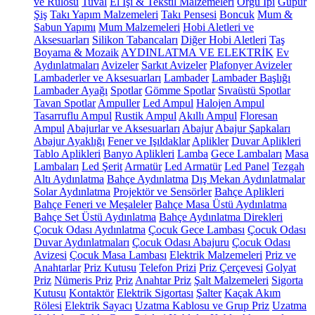
ve Rulosu
Tuval
El İşi & Tekstil Malzemeleri
Örgü İpi
Güpür
Şiş
Takı Yapım Malzemeleri
Takı Pensesi
Boncuk
Mum &
Sabun Yapımı
Mum Malzemeleri
Hobi Aletleri ve
Aksesuarları
Silikon Tabancaları
Diğer Hobi Aletleri
Taş
Boyama & Mozaik
AYDINLATMA VE ELEKTRİK
Ev
Aydınlatmaları
Avizeler
Sarkıt Avizeler
Plafonyer Avizeler
Lambaderler ve Aksesuarları
Lambader
Lambader Başlığı
Lambader Ayağı
Spotlar
Gömme Spotlar
Sıvaüstü Spotlar
Tavan Spotlar
Ampuller
Led Ampul
Halojen Ampul
Tasarruflu Ampul
Rustik Ampul
Akıllı Ampul
Floresan
Ampul
Abajurlar ve Aksesuarları
Abajur
Abajur Şapkaları
Abajur Ayaklığı
Fener ve Işıldaklar
Aplikler
Duvar Aplikleri
Tablo Aplikleri
Banyo Aplikleri
Lamba
Gece Lambaları
Masa
Lambaları
Led Şerit
Armatür
Led Armatür
Led Panel
Tezgah
Altı Aydınlatma
Bahçe Aydınlatma
Dış Mekan Aydınlatmalar
Solar Aydınlatma
Projektör ve Sensörler
Bahçe Aplikleri
Bahçe Feneri ve Meşaleler
Bahçe Masa Üstü Aydınlatma
Bahçe Set Üstü Aydınlatma
Bahçe Aydınlatma Direkleri
Çocuk Odası Aydınlatma
Çocuk Gece Lambası
Çocuk Odası
Duvar Aydınlatmaları
Çocuk Odası Abajuru
Çocuk Odası
Avizesi
Çocuk Masa Lambası
Elektrik Malzemeleri
Priz ve
Anahtarlar
Priz Kutusu
Telefon Prizi
Priz Çerçevesi
Golyat
Priz
Nümeris Priz
Priz
Anahtar Priz
Şalt Malzemeleri
Sigorta
Kutusu
Kontaktör
Elektrik Sigortası
Şalter
Kaçak Akım
Rölesi
Elektrik Sayacı
Uzatma Kablosu ve Grup Priz
Uzatma