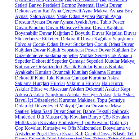
Setleri
Banyo Perdeleri
Bornoz
Peştemal
Havlu
Duvar
Dekorasyonu
Raf
Ayna
Çerçeveli Ayna
Makyaj Aynası
Boy
Aynası
Salon Aynası
Yatak Odası Aynası
Parçalı Ayna
Dresuar Aynası
Duvar Aynası
Ayaklı Ayna
Tablo
Poster
Duvar Panoları
Duvar Halısı ve Örtüsü
Duvar Kağıtları
Boyanabilir Duvar Kağıtları
3 Boyutlu Duvar Kağıtları
Duvar
Stickerları ve Etiketleri
Dekoratif Duvar Kağıtları
Yapışkanlı
Folyolar
Çocuk Odası Duvar Stickerları
Çocuk Odası Duvar
Kağıtları
Duvar Kağıdı Yapıştırıcısı
Poster Duvar Kağıtları
Ev
Düzenleme ve Saklama
Sepetler
Mutfak Sepeti
Çok Amaçlı
Sepetler
Dekoratif Sepetler
Çamaşır Sepetleri
Kutular
Makyaj
Kutusu ve Organizerleri
Plastik Kutular
Kumaş Kutular
Ayakkabı Kutuları
Oyuncak Kutuları
Saklama Kutusu
Dekoratif Kutu
Takı Kutusu
Çamaşır Kurutma Askısı
Saklama Hurçları
Hurçlar
Vakumlu Hurçlar
Halı Hurcu
Askılar
Elbise ve Aksesuar Askıları
Dekoratif Askılar
Kapı
Arkası Askıları
Yapışkanlı Askılar
Vestiyer Askısı
Takı Askısı
Bavul İçi Düzenleyici
Kurutma Makinesi Topu
Şemsiye
Dolap İçi Düzenleyici
Makyaj Çantası
Duvar ve Masa
Saatleri
Masa Saati
Duvar Saatleri
Bahçe Tekstili
Salıncak
Minderleri
Ütü Masası
Çöp Kovaları
Banyo Çöp Kovaları
Mutfak Çöp Kovaları
Endüstriyel Çöp Kovaları
Dolap İçi
Çöp Kovaları
Kırtasiye ve Ofis Malzemeleri
Dosyalama ve
Arşivleme
Poşet Dosya
Evrak Rafı
Çıtçıtlı Dosya
Klasör
Telli