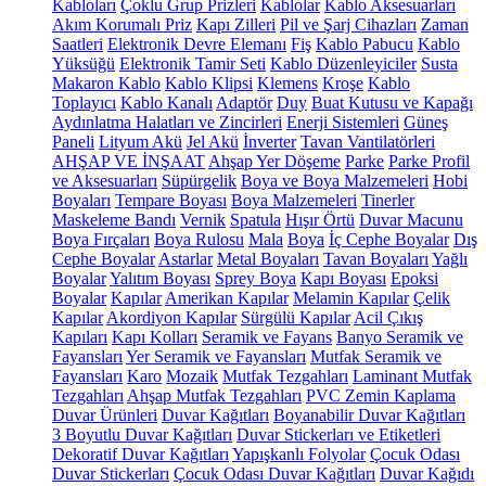
Kabloları
Çoklu Grup Prizleri
Kablolar
Kablo Aksesuarları
Akım Korumalı Priz
Kapı Zilleri
Pil ve Şarj Cihazları
Zaman
Saatleri
Elektronik Devre Elemanı
Fiş
Kablo Pabucu
Kablo
Yüksüğü
Elektronik Tamir Seti
Kablo Düzenleyiciler
Susta
Makaron Kablo
Kablo Klipsi
Klemens
Kroşe
Kablo
Toplayıcı
Kablo Kanalı
Adaptör
Duy
Buat Kutusu ve Kapağı
Aydınlatma Halatları ve Zincirleri
Enerji Sistemleri
Güneş
Paneli
Lityum Akü
Jel Akü
İnverter
Tavan Vantilatörleri
AHŞAP VE İNŞAAT
Ahşap Yer Döşeme
Parke
Parke Profil
ve Aksesuarları
Süpürgelik
Boya ve Boya Malzemeleri
Hobi
Boyaları
Tempare Boyası
Boya Malzemeleri
Tinerler
Maskeleme Bandı
Vernik
Spatula
Hışır Örtü
Duvar Macunu
Boya Fırçaları
Boya Rulosu
Mala
Boya
İç Cephe Boyalar
Dış
Cephe Boyalar
Astarlar
Metal Boyaları
Tavan Boyaları
Yağlı
Boyalar
Yalıtım Boyası
Sprey Boya
Kapı Boyası
Epoksi
Boyalar
Kapılar
Amerikan Kapılar
Melamin Kapılar
Çelik
Kapılar
Akordiyon Kapılar
Sürgülü Kapılar
Acil Çıkış
Kapıları
Kapı Kolları
Seramik ve Fayans
Banyo Seramik ve
Fayansları
Yer Seramik ve Fayansları
Mutfak Seramik ve
Fayansları
Karo
Mozaik
Mutfak Tezgahları
Laminant Mutfak
Tezgahları
Ahşap Mutfak Tezgahları
PVC Zemin Kaplama
Duvar Ürünleri
Duvar Kağıtları
Boyanabilir Duvar Kağıtları
3 Boyutlu Duvar Kağıtları
Duvar Stickerları ve Etiketleri
Dekoratif Duvar Kağıtları
Yapışkanlı Folyolar
Çocuk Odası
Duvar Stickerları
Çocuk Odası Duvar Kağıtları
Duvar Kağıdı