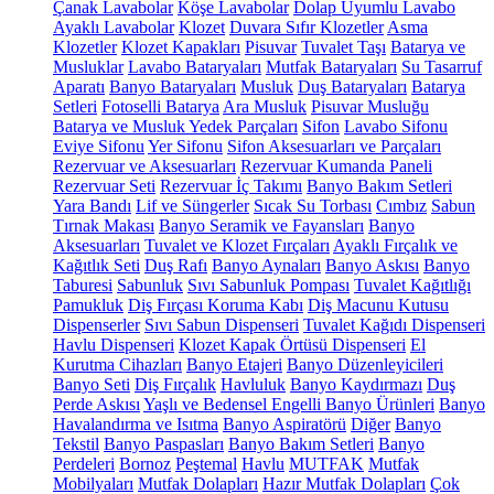
Çanak Lavabolar
Köşe Lavabolar
Dolap Uyumlu Lavabo
Ayaklı Lavabolar
Klozet
Duvara Sıfır Klozetler
Asma
Klozetler
Klozet Kapakları
Pisuvar
Tuvalet Taşı
Batarya ve
Musluklar
Lavabo Bataryaları
Mutfak Bataryaları
Su Tasarruf
Aparatı
Banyo Bataryaları
Musluk
Duş Bataryaları
Batarya
Setleri
Fotoselli Batarya
Ara Musluk
Pisuvar Musluğu
Batarya ve Musluk Yedek Parçaları
Sifon
Lavabo Sifonu
Eviye Sifonu
Yer Sifonu
Sifon Aksesuarları ve Parçaları
Rezervuar ve Aksesuarları
Rezervuar Kumanda Paneli
Rezervuar Seti
Rezervuar İç Takımı
Banyo Bakım Setleri
Yara Bandı
Lif ve Süngerler
Sıcak Su Torbası
Cımbız
Sabun
Tırnak Makası
Banyo Seramik ve Fayansları
Banyo
Aksesuarları
Tuvalet ve Klozet Fırçaları
Ayaklı Fırçalık ve
Kağıtlık Seti
Duş Rafı
Banyo Aynaları
Banyo Askısı
Banyo
Taburesi
Sabunluk
Sıvı Sabunluk Pompası
Tuvalet Kağıtlığı
Pamukluk
Diş Fırçası Koruma Kabı
Diş Macunu Kutusu
Dispenserler
Sıvı Sabun Dispenseri
Tuvalet Kağıdı Dispenseri
Havlu Dispenseri
Klozet Kapak Örtüsü Dispenseri
El
Kurutma Cihazları
Banyo Etajeri
Banyo Düzenleyicileri
Banyo Seti
Diş Fırçalık
Havluluk
Banyo Kaydırmazı
Duş
Perde Askısı
Yaşlı ve Bedensel Engelli Banyo Ürünleri
Banyo
Havalandırma ve Isıtma
Banyo Aspiratörü
Diğer
Banyo
Tekstil
Banyo Paspasları
Banyo Bakım Setleri
Banyo
Perdeleri
Bornoz
Peştemal
Havlu
MUTFAK
Mutfak
Mobilyaları
Mutfak Dolapları
Hazır Mutfak Dolapları
Çok