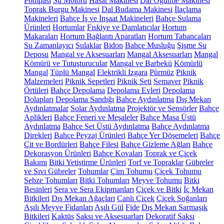
Pompası
Su Motoru
Hasat Makinesi
Dal Öğütme Makinesi
Toprak Burgu Makinesi
Dal Budama Makinesi
İlaçlama
Makineleri
Bahçe İş ve İnşaat Makineleri
Bahçe Sulama
Ürünleri
Hortumlar
Fıskiye ve Damlatıcılar
Hortum
Makaraları
Hortum Bağlantı Aparatları
Hortum Tabancaları
Su Zamanlayıcı
Sulaklar
Bidon
Bahçe Musluğu
Şişme Su
Deposu
Mangal ve Aksesuarları
Mangal Aksesuarları
Mangal
Kömürü ve Tutuşturucular
Mangal ve Barbekü
Kömürlü
Mangal
Tüplü Mangal
Elektrikli Izgara
Pürmüz
Piknik
Malzemeleri
Piknik Sepetleri
Piknik Seti
Semaver
Piknik
Örtüleri
Bahçe Depolama
Depolama Evleri
Depolama
Dolapları
Depolama Sandığı
Bahçe Aydınlatma
Dış Mekan
Aydınlatmalar
Solar Aydınlatma
Projektör ve Sensörler
Bahçe
Aplikleri
Bahçe Feneri ve Meşaleler
Bahçe Masa Üstü
Aydınlatma
Bahçe Set Üstü Aydınlatma
Bahçe Aydınlatma
Direkleri
Bahçe Peyzaj Ürünleri
Bahçe Yer Döşemeleri
Bahçe
Çit ve Bordürleri
Bahçe Filesi
Bahçe Gizleme Ağları
Bahçe
Dekorasyon Ürünleri
Bahçe Kovaları
Toprak ve Çiçek
Bakımı
Bitki Yetiştirme Ürünleri
Torf ve Topraklar
Gübreler
ve Sıvı Gübreler
Tohumlar
Çim Tohumu
Çiçek Tohumu
Sebze Tohumları
Bitki Tohumları
Meyve Tohumu
Bitki
Besinleri
Sera ve Sera Ekipmanları
Çiçek ve Bitki
İç Mekan
Bitkileri
Dış Mekan Ağaçları
Canlı Çiçek
Çiçek Soğanları
Aşılı Meyve Fidanları
Aşılı Gül
Fide
Dış Mekan Sarmaşık
Bitkileri
Kaktüs
Saksı ve Aksesuarları
Dekoratif Saksı