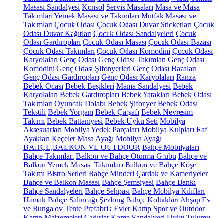
Masası Sandalyesi
Konsol
Servis Masaları
Masa ve Masa
Takımları
Yemek Masası ve Takımları
Mutfak Masası ve
Takımları
Çocuk Odası
Çocuk Odası Duvar Stickerları
Çocuk
Odası Duvar Kağıtları
Çocuk Odası Sandalyeleri
Çocuk
Odası Gardıropları
Çocuk Odası Masası
Çocuk Odası Bazası
Çocuk Odası Takımları
Çocuk Odası Komodini
Çocuk Odası
Karyolaları
Genç Odası
Genç Odası Takımları
Genç Odası
Komodini
Genç Odası Şifonyerleri
Genç Odası Bazaları
Genç Odası Gardıropları
Genç Odası Karyolaları
Ranza
Bebek Odası
Bebek Beşikleri
Mama Sandalyesi
Bebek
Karyolaları
Bebek Gardıropları
Bebek Yatakları
Bebek Odası
Takımları
Oyuncak Dolabı
Bebek Şifonyer
Bebek Odası
Tekstili
Bebek Yorganı
Bebek Çarşafı
Bebek Nevresim
Takımı
Bebek Battaniyesi
Bebek Uyku Seti
Mobilya
Aksesuarları
Mobilya Yedek Parçaları
Mobilya Kulpları
Raf
Ayakları
Keçeler
Masa Ayağı
Mobilya Ayağı
BAHÇE,BALKON VE OUTDOOR
Bahçe Mobilyaları
Bahçe Takımları
Balkon ve Bahçe Oturma Grubu
Bahçe ve
Balkon Yemek Masası Takımları
Balkon ve Bahçe Köşe
Takımı
Bistro Setleri
Bahçe Minderi
Çardak ve Kameriyeler
Bahçe ve Balkon Masası
Bahçe Şemsiyesi
Bahçe Bankı
Bahçe Sandalyeleri
Bahçe Sehpası
Bahçe Mobilya Kılıfları
Hamak
Bahçe Salıncağı
Şezlong
Bahçe Koltukları
Ahşap Ev
ve Bungalov
Tente
Prefabrik Evler
Kamp Spor ve Outdoor
Kamp Malzemeleri
Çadırlar
Kamp Sandalyesi
Uyku Tulumu