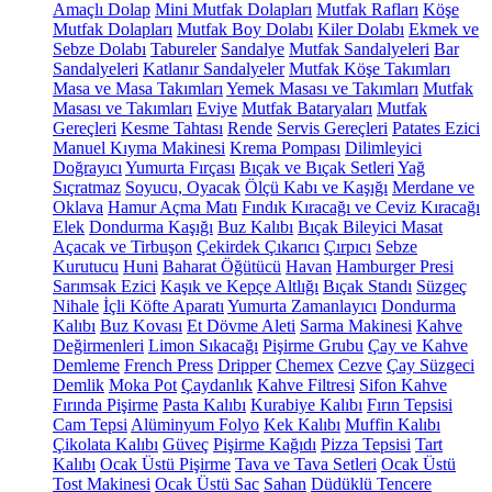
Amaçlı Dolap
Mini Mutfak Dolapları
Mutfak Rafları
Köşe
Mutfak Dolapları
Mutfak Boy Dolabı
Kiler Dolabı
Ekmek ve
Sebze Dolabı
Tabureler
Sandalye
Mutfak Sandalyeleri
Bar
Sandalyeleri
Katlanır Sandalyeler
Mutfak Köşe Takımları
Masa ve Masa Takımları
Yemek Masası ve Takımları
Mutfak
Masası ve Takımları
Eviye
Mutfak Bataryaları
Mutfak
Gereçleri
Kesme Tahtası
Rende
Servis Gereçleri
Patates Ezici
Manuel Kıyma Makinesi
Krema Pompası
Dilimleyici
Doğrayıcı
Yumurta Fırçası
Bıçak ve Bıçak Setleri
Yağ
Sıçratmaz
Soyucu, Oyacak
Ölçü Kabı ve Kaşığı
Merdane ve
Oklava
Hamur Açma Matı
Fındık Kıracağı ve Ceviz Kıracağı
Elek
Dondurma Kaşığı
Buz Kalıbı
Bıçak Bileyici Masat
Açacak ve Tirbuşon
Çekirdek Çıkarıcı
Çırpıcı
Sebze
Kurutucu
Huni
Baharat Öğütücü
Havan
Hamburger Presi
Sarımsak Ezici
Kaşık ve Kepçe Altlığı
Bıçak Standı
Süzgeç
Nihale
İçli Köfte Aparatı
Yumurta Zamanlayıcı
Dondurma
Kalıbı
Buz Kovası
Et Dövme Aleti
Sarma Makinesi
Kahve
Değirmenleri
Limon Sıkacağı
Pişirme Grubu
Çay ve Kahve
Demleme
French Press
Dripper
Chemex
Cezve
Çay Süzgeci
Demlik
Moka Pot
Çaydanlık
Kahve Filtresi
Sifon Kahve
Fırında Pişirme
Pasta Kalıbı
Kurabiye Kalıbı
Fırın Tepsisi
Cam Tepsi
Alüminyum Folyo
Kek Kalıbı
Muffin Kalıbı
Çikolata Kalıbı
Güveç
Pişirme Kağıdı
Pizza Tepsisi
Tart
Kalıbı
Ocak Üstü Pişirme
Tava ve Tava Setleri
Ocak Üstü
Tost Makinesi
Ocak Üstü Sac
Sahan
Düdüklü Tencere