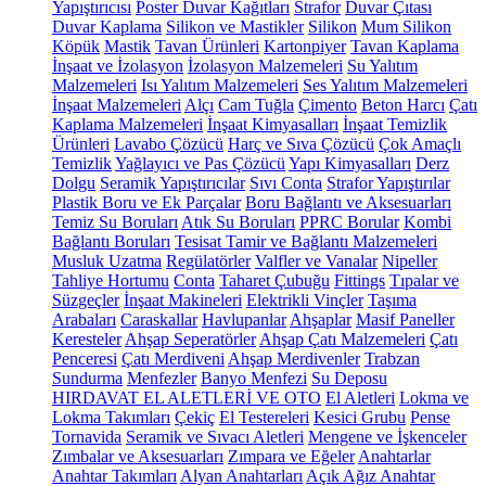
Yapıştırıcısı
Poster Duvar Kağıtları
Strafor
Duvar Çıtası
Duvar Kaplama
Silikon ve Mastikler
Silikon
Mum Silikon
Köpük
Mastik
Tavan Ürünleri
Kartonpiyer
Tavan Kaplama
İnşaat ve İzolasyon
İzolasyon Malzemeleri
Su Yalıtım
Malzemeleri
Isı Yalıtım Malzemeleri
Ses Yalıtım Malzemeleri
İnşaat Malzemeleri
Alçı
Cam Tuğla
Çimento
Beton Harcı
Çatı
Kaplama Malzemeleri
İnşaat Kimyasalları
İnşaat Temizlik
Ürünleri
Lavabo Çözücü
Harç ve Sıva Çözücü
Çok Amaçlı
Temizlik
Yağlayıcı ve Pas Çözücü
Yapı Kimyasalları
Derz
Dolgu
Seramik Yapıştırıcılar
Sıvı Conta
Strafor Yapıştırılar
Plastik Boru ve Ek Parçalar
Boru Bağlantı ve Aksesuarları
Temiz Su Boruları
Atık Su Boruları
PPRC Borular
Kombi
Bağlantı Boruları
Tesisat Tamir ve Bağlantı Malzemeleri
Musluk Uzatma
Regülatörler
Valfler ve Vanalar
Nipeller
Tahliye Hortumu
Conta
Taharet Çubuğu
Fittings
Tıpalar ve
Süzgeçler
İnşaat Makineleri
Elektrikli Vinçler
Taşıma
Arabaları
Caraskallar
Havlupanlar
Ahşaplar
Masif Paneller
Keresteler
Ahşap Seperatörler
Ahşap Çatı Malzemeleri
Çatı
Penceresi
Çatı Merdiveni
Ahşap Merdivenler
Trabzan
Sundurma
Menfezler
Banyo Menfezi
Su Deposu
HIRDAVAT EL ALETLERİ VE OTO
El Aletleri
Lokma ve
Lokma Takımları
Çekiç
El Testereleri
Kesici Grubu
Pense
Tornavida
Seramik ve Sıvacı Aletleri
Mengene ve İşkenceler
Zımbalar ve Aksesuarları
Zımpara ve Eğeler
Anahtarlar
Anahtar Takımları
Alyan Anahtarları
Açık Ağız Anahtar