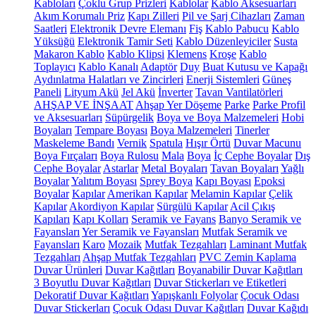
Kabloları
Çoklu Grup Prizleri
Kablolar
Kablo Aksesuarları
Akım Korumalı Priz
Kapı Zilleri
Pil ve Şarj Cihazları
Zaman
Saatleri
Elektronik Devre Elemanı
Fiş
Kablo Pabucu
Kablo
Yüksüğü
Elektronik Tamir Seti
Kablo Düzenleyiciler
Susta
Makaron Kablo
Kablo Klipsi
Klemens
Kroşe
Kablo
Toplayıcı
Kablo Kanalı
Adaptör
Duy
Buat Kutusu ve Kapağı
Aydınlatma Halatları ve Zincirleri
Enerji Sistemleri
Güneş
Paneli
Lityum Akü
Jel Akü
İnverter
Tavan Vantilatörleri
AHŞAP VE İNŞAAT
Ahşap Yer Döşeme
Parke
Parke Profil
ve Aksesuarları
Süpürgelik
Boya ve Boya Malzemeleri
Hobi
Boyaları
Tempare Boyası
Boya Malzemeleri
Tinerler
Maskeleme Bandı
Vernik
Spatula
Hışır Örtü
Duvar Macunu
Boya Fırçaları
Boya Rulosu
Mala
Boya
İç Cephe Boyalar
Dış
Cephe Boyalar
Astarlar
Metal Boyaları
Tavan Boyaları
Yağlı
Boyalar
Yalıtım Boyası
Sprey Boya
Kapı Boyası
Epoksi
Boyalar
Kapılar
Amerikan Kapılar
Melamin Kapılar
Çelik
Kapılar
Akordiyon Kapılar
Sürgülü Kapılar
Acil Çıkış
Kapıları
Kapı Kolları
Seramik ve Fayans
Banyo Seramik ve
Fayansları
Yer Seramik ve Fayansları
Mutfak Seramik ve
Fayansları
Karo
Mozaik
Mutfak Tezgahları
Laminant Mutfak
Tezgahları
Ahşap Mutfak Tezgahları
PVC Zemin Kaplama
Duvar Ürünleri
Duvar Kağıtları
Boyanabilir Duvar Kağıtları
3 Boyutlu Duvar Kağıtları
Duvar Stickerları ve Etiketleri
Dekoratif Duvar Kağıtları
Yapışkanlı Folyolar
Çocuk Odası
Duvar Stickerları
Çocuk Odası Duvar Kağıtları
Duvar Kağıdı