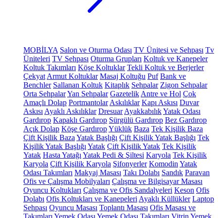
MOBİLYA
Salon ve Oturma Odası
TV Ünitesi ve Sehpası
Tv
Üniteleri
TV Sehpası
Oturma Grupları
Koltuk ve Kanepeler
Koltuk Takımları
Köşe Koltuklar
Tekli Koltuk ve Berjerler
Çekyat
Armut Koltuklar
Masaj Koltuğu
Puf
Bank ve
Benchler
Sallanan Koltuk
Kitaplık
Sehpalar
Zigon Sehpalar
Orta Sehpalar
Yan Sehpalar
Gazetelik
Antre ve Hol
Çok
Amaçlı Dolap
Portmantolar
Askılıklar
Kapı Askısı
Duvar
Askısı
Ayaklı Askılıklar
Dresuar
Ayakkabılık
Yatak Odası
Gardırop
Kapaklı Gardırop
Sürgülü Gardırop
Bez Gardırop
Açık Dolap
Köşe Gardırop
Yüklük
Baza
Tek Kişilik Baza
Çift Kişilik Baza
Yatak Başlığı
Çift Kişilik Yatak Başlığı
Tek
Kişilik Yatak Başlığı
Yatak
Çift Kişilik Yatak
Tek Kişilik
Yatak
Hasta Yatağı
Yatak Pedi & Şiltesi
Karyola
Tek Kişilik
Karyola
Çift Kişilik Karyola
Şifonyerler
Komodin
Yatak
Odası Takımları
Makyaj Masası
Takı Dolabı
Sandık
Paravan
Ofis ve Çalışma Mobilyaları
Çalışma ve Bilgisayar Masası
Oyuncu Koltukları
Çalışma ve Ofis Sandalyeleri
Keson
Ofis
Dolabı
Ofis Koltukları ve Kanepeleri
Ayaklı Küllükler
Laptop
Sehpası
Oyuncu Masası
Toplantı Masası
Ofis Masası ve
Takımları
Yemek Odası
Yemek Odası Takımları
Vitrin
Yemek