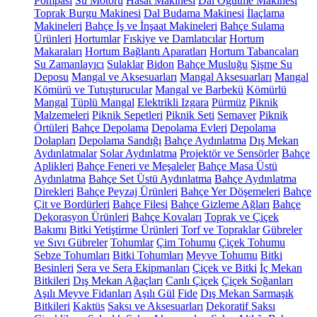
Pompası
Su Motoru
Hasat Makinesi
Dal Öğütme Makinesi
Toprak Burgu Makinesi
Dal Budama Makinesi
İlaçlama
Makineleri
Bahçe İş ve İnşaat Makineleri
Bahçe Sulama
Ürünleri
Hortumlar
Fıskiye ve Damlatıcılar
Hortum
Makaraları
Hortum Bağlantı Aparatları
Hortum Tabancaları
Su Zamanlayıcı
Sulaklar
Bidon
Bahçe Musluğu
Şişme Su
Deposu
Mangal ve Aksesuarları
Mangal Aksesuarları
Mangal
Kömürü ve Tutuşturucular
Mangal ve Barbekü
Kömürlü
Mangal
Tüplü Mangal
Elektrikli Izgara
Pürmüz
Piknik
Malzemeleri
Piknik Sepetleri
Piknik Seti
Semaver
Piknik
Örtüleri
Bahçe Depolama
Depolama Evleri
Depolama
Dolapları
Depolama Sandığı
Bahçe Aydınlatma
Dış Mekan
Aydınlatmalar
Solar Aydınlatma
Projektör ve Sensörler
Bahçe
Aplikleri
Bahçe Feneri ve Meşaleler
Bahçe Masa Üstü
Aydınlatma
Bahçe Set Üstü Aydınlatma
Bahçe Aydınlatma
Direkleri
Bahçe Peyzaj Ürünleri
Bahçe Yer Döşemeleri
Bahçe
Çit ve Bordürleri
Bahçe Filesi
Bahçe Gizleme Ağları
Bahçe
Dekorasyon Ürünleri
Bahçe Kovaları
Toprak ve Çiçek
Bakımı
Bitki Yetiştirme Ürünleri
Torf ve Topraklar
Gübreler
ve Sıvı Gübreler
Tohumlar
Çim Tohumu
Çiçek Tohumu
Sebze Tohumları
Bitki Tohumları
Meyve Tohumu
Bitki
Besinleri
Sera ve Sera Ekipmanları
Çiçek ve Bitki
İç Mekan
Bitkileri
Dış Mekan Ağaçları
Canlı Çiçek
Çiçek Soğanları
Aşılı Meyve Fidanları
Aşılı Gül
Fide
Dış Mekan Sarmaşık
Bitkileri
Kaktüs
Saksı ve Aksesuarları
Dekoratif Saksı