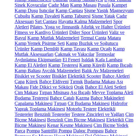
Sinek Kovucular
Çadır Matı
Kamp Masası
Pusula
Kampet
Kamp Duşu
Isıtıcılar
Kamp Çantası
Şişme Yastık
Magnezyum
Çubuğu
Kamp Tuvaleti
Kamp Taburesi
Şişme Yatak
Çadır
Aksesuarı
Sırt Çantası
Hayatta Kalma Malzemeleri
Spor
Aletleri
Pilates, Yoga ve Jimnastik
Ağırlık ve Halter Ürünleri
Fitness ve Kardiyo Ürünleri
Diğer Spor Ürünleri
Valiz ve
Bavul
Kamp Mutfak Malzemeleri
Termal Çanta
Matara
Kamp Yemek Pişirme Seti
Kamp Buzluk ve Soğutucu
Ürünler
Kamp Demliği
Kamp Tavası
Kamp Ocağı
Kamp
Mutfak Aksesuarları
Çakmak ve Yakıcılar
Termoslar
Aydınlatma Ekipmanları
El Feneri
Işıldak
Kafa Lambası
Kamp El Aletleri
Kamp Testeresi
Kamp Küreği
Kamp Bıçağı
Kamp Baltası
Avcılık Malzemeleri
Balık Av Malzemeleri
Bisiklet ve Scooter
Bisiklet
Elektrikli Scooter
Bahçe Aletleri
Çapa
Kürek
Bahçe Eldiveni
Tırmık
Budama Makası
Aşı
Makası
Fide Dikici ve Sökücü
Orak
Bahçe El Aleti Setleri
Çim Makası
Tırpan Misinası
Aşı Bıçağı
Meyve Toplama Aleti
Budama Testeresi
Bahçe Çatalı
Kazma
Bahçe Makineleri
Çapalama Makinesi
Tırpan
Çit Budama Makinesi
Hidrofor
Yaprak Toplama Makinesi
Motorlu Testere
Elektrikli
Testereler
Benzinli Testereler
Testere Zincirleri ve Yağları
Çim
Biçme Makinesi
Benzinli Çim Biçme Makinesi
Elektrikli Çim
Biçme Makinesi
Kenar Kesme Makinesi
Çim Biçme Yedek
Parça
Pompa
Santrifüj Pompa
Dalgıç Pompası
Bahçe