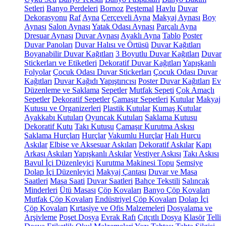
Setleri
Banyo Perdeleri
Bornoz
Peştemal
Havlu
Duvar
Dekorasyonu
Raf
Ayna
Çerçeveli Ayna
Makyaj Aynası
Boy
Aynası
Salon Aynası
Yatak Odası Aynası
Parçalı Ayna
Dresuar Aynası
Duvar Aynası
Ayaklı Ayna
Tablo
Poster
Duvar Panoları
Duvar Halısı ve Örtüsü
Duvar Kağıtları
Boyanabilir Duvar Kağıtları
3 Boyutlu Duvar Kağıtları
Duvar
Stickerları ve Etiketleri
Dekoratif Duvar Kağıtları
Yapışkanlı
Folyolar
Çocuk Odası Duvar Stickerları
Çocuk Odası Duvar
Kağıtları
Duvar Kağıdı Yapıştırıcısı
Poster Duvar Kağıtları
Ev
Düzenleme ve Saklama
Sepetler
Mutfak Sepeti
Çok Amaçlı
Sepetler
Dekoratif Sepetler
Çamaşır Sepetleri
Kutular
Makyaj
Kutusu ve Organizerleri
Plastik Kutular
Kumaş Kutular
Ayakkabı Kutuları
Oyuncak Kutuları
Saklama Kutusu
Dekoratif Kutu
Takı Kutusu
Çamaşır Kurutma Askısı
Saklama Hurçları
Hurçlar
Vakumlu Hurçlar
Halı Hurcu
Askılar
Elbise ve Aksesuar Askıları
Dekoratif Askılar
Kapı
Arkası Askıları
Yapışkanlı Askılar
Vestiyer Askısı
Takı Askısı
Bavul İçi Düzenleyici
Kurutma Makinesi Topu
Şemsiye
Dolap İçi Düzenleyici
Makyaj Çantası
Duvar ve Masa
Saatleri
Masa Saati
Duvar Saatleri
Bahçe Tekstili
Salıncak
Minderleri
Ütü Masası
Çöp Kovaları
Banyo Çöp Kovaları
Mutfak Çöp Kovaları
Endüstriyel Çöp Kovaları
Dolap İçi
Çöp Kovaları
Kırtasiye ve Ofis Malzemeleri
Dosyalama ve
Arşivleme
Poşet Dosya
Evrak Rafı
Çıtçıtlı Dosya
Klasör
Telli