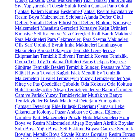
Dosya
Etiketlik
Okul Malzemeleri
Yazı Tahtası
Tahta Silgisi
Sıvı Yapıştırıcılar
Tebeşir
Suluk
Resim Çantası
Pano
Okul
Çantası
Kalem Kutusu
Beslenme Çantası
Resim Boyaları ve
Resim Boya Malzemeleri
Selobant
Ajanda
Defter
Okul
Defteri
Spiralli Defter
Fihrist
Not Defteri
Bloknot
Kırtasiye
Malzemeleri
Masaüstü Gereçleri
Kırtasiye Kağıt Ürünleri
Kırtasiye Seti
Kalem ve Yazı Gereçleri
Koli Bandı Makinesi
Para Makineleri
Para Çekmeceleri
Para Sayma Makineleri
Ofis Sarf Ürünleri
Evrak İmha Makineleri
Laminasyon
Makineleri
Barkod Okuyucu
Temizlik Gereçleri ve
Ekipmanları
Temizlik Eldiveni
Temizlik Kovası
Temizlik,
Ovma Teli
Tüy Toplama Ürünleri
Faraş
Çekpas
Fırça ve
Süpürge
Temizlik Bezleri
Temizlik Süngeri
Paspas ve Mop
Kâğıt Havlu
Tuvalet Kağıdı
Islak Mendil
Ev Temizlik
Malzemeleri
Tuvalet Temizleyici
Yüzey Temizleyiciler
Yağ,
Kireç ve Pas Çözücüler
Çubuklu Oda Kokusu
Oda Kokusu
Halı Temizleyiciler
Ahşap Temizleyiciler ve Bakım Ürünleri
Cam ve Parlak Yüzey Temizleyiciler
Mutfak ve Banyo
Temizleyiciler
Bulaşık Makinesi Deterjanı
Yumuşatıcı
Çamaşır Deterjanı
Elde Bulaşık Deterjanı
Çamaşır Leke
Çıkarıcılar
Kolonya
Pazar Arabası ve Çantası
Eğlence
Ürünleri
Parti Malzemeleri
Puzzle
Hobi Malzemeleri
Hobi
Boya ve Resim Malzemeleri
Ahşap Boyaları
Akrilik Boyalar
Sulu Boya
Yağlı Boya Seti
Eskitme Boyası
Cam ve Seramik
Boyaları
Metalik Boya
Şövale
Kumaş Boyaları
Resim Fırçası