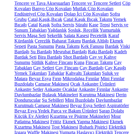
Tencere ve Tava Aksesuarları
Tencere ve Tencere Setleri
Çöp
Kovaları
Banyo Çöp Kovaları
Mutfak Çöp Kovaları
Endüstriyel Çöp Kovaları
Dolap İçi Çöp Kovaları
Sofra
Grubu
Çatal,Kaşık,Bıçak
Çatal Kaşık Bıçak Takımı
Yemek
Bıçağı
Çatal
Kaşık
Sofra Servis
Sürahi
Kase
Tepsi
Servis ve
Sunum Tabakları
Yağdanlık
Sosluk, Reçellik
Yumurtalık
Servis Maşa Seti
Şekerlik
Salata Kasesi
Peçetelik
Karaf
Kürdanlık
Çerezlik
Baharat Takımı
Bardak Altlığı
Ekmek
Sepeti
Pasta Sunumu
Pasta Takımı
Kek Fanusu
Bardak
Viski
Bardağı
Su Bardağı
Meşrubat Bardağı
Rakı Bardağı
Kadeh
Bardak Seti
Bira Bardağı
Shot Bardağı
Çay ve Kahve
Sunumu
Sütlük
Kahve Fincanı
Kupa
Fincan Takımı
Çay
Tabakları
Çay Setleri
Çay Fincanı
Çay Bardağı
Çay Kaşığı
Yemek Takımları
Tabaklar
Kahvaltı Takımları
Suluk ve
Matara
Beyaz Eşya
Fırın
Mikrodalga Fırınlar
Mini Fırınlar
Buzdolabı
Çamaşır Makinesi
Ocak
Ankastre Ürünleri
Ankastre Setler
Ankastre Ocaklar
Ankastre Fırınlar
Ankastre
Davlumbazlar
Bulaşık Makineleri
Kurutma Makinesi
Derin
Dondurucular
Su Sebilleri
Mini Buzdolabı
Davlumbazlar
Kurutmalı Çamaşır Makinesi
Beyaz Eşya Setleri
Aspiratörler
Beyaz Eşya Yedek Parça ve Bakım Ürünleri
Şarap Dolabı
Küçük Ev Aletleri
Kızartma ve Pişirme Makineleri
Mısır
Patlatma Makinesi
Fritöz
Ekmek Yapma Makinesi
Ekmek
Kızartma Makinesi
Tost Makinesi
Buharlı Pişirici
Elektrikli
Izgara
Waffle Makinesi
Yumurta Haşlayıcı
Elektrikli Tencere