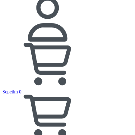
Sepetim
0