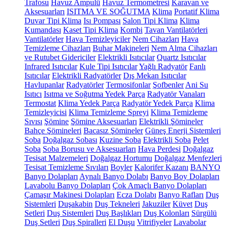
Trafosu
Havuz Ampulü
Havuz Termometresi
Karavan ve
Aksesuarları
ISITMA VE SOĞUTMA
Klima
Portatif Klima
Duvar Tipi Klima
Isı Pompası
Salon Tipi Klima
Klima
Kumandası
Kaset Tipi Klima
Kombi
Tavan Vantilatörleri
Vantilatörler
Hava Temizleyiciler
Nem Cihazları
Hava
Temizleme Cihazları
Buhar Makineleri
Nem Alma Cihazları
ve Rutubet Gidericiler
Elektrikli Isıtıcılar
Quartz Isıtıcılar
Infrared Isıtıcılar
Kule Tipi Isıtıcılar
Yağlı Radyatör
Fanlı
Isıtıcılar
Elektrikli Radyatörler
Dış Mekan Isıtıcılar
Havlupanlar
Radyatörler
Termosifonlar
Şofbenler
Ani Su
Isıtıcı
Isıtma ve Soğutma Yedek Parça
Radyatör Vanaları
Termostat
Klima Yedek Parça
Radyatör Yedek Parça
Klima
Temizleyicisi
Klima Temizleme Spreyi
Klima Temizleme
Sıvısı
Şömine
Şömine Aksesuarları
Elektrikli Şömineler
Bahçe Şömineleri
Bacasız Şömineler
Güneş Enerji Sistemleri
Soba
Doğalgaz Sobası
Kuzine Soba
Elektrikli Soba
Pelet
Soba
Soba Borusu ve Aksesuarları
Hava Perdesi
Doğalgaz
Tesisat Malzemeleri
Doğalgaz Hortumu
Doğalgaz Menfezleri
Tesisat Temizleme Sıvıları
Boyler
Kalorifer Kazanı
BANYO
Banyo Dolapları
Aynalı Banyo Dolabı
Banyo Boy Dolapları
Lavabolu Banyo Dolapları
Çok Amaçlı Banyo Dolapları
Çamaşır Makinesi Dolapları
Ecza Dolabı
Banyo Rafları
Duş
Sistemleri
Duşakabin
Duş Tekneleri
Jakuziler
Küvet
Duş
Setleri
Duş Sistemleri
Duş Başlıkları
Duş Kolonları
Sürgülü
Duş Setleri
Duş Spiralleri
El Duşu
Vitrifiyeler
Lavabolar