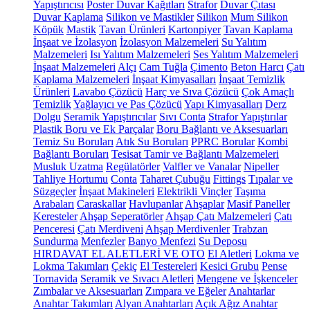
Yapıştırıcısı
Poster Duvar Kağıtları
Strafor
Duvar Çıtası
Duvar Kaplama
Silikon ve Mastikler
Silikon
Mum Silikon
Köpük
Mastik
Tavan Ürünleri
Kartonpiyer
Tavan Kaplama
İnşaat ve İzolasyon
İzolasyon Malzemeleri
Su Yalıtım
Malzemeleri
Isı Yalıtım Malzemeleri
Ses Yalıtım Malzemeleri
İnşaat Malzemeleri
Alçı
Cam Tuğla
Çimento
Beton Harcı
Çatı
Kaplama Malzemeleri
İnşaat Kimyasalları
İnşaat Temizlik
Ürünleri
Lavabo Çözücü
Harç ve Sıva Çözücü
Çok Amaçlı
Temizlik
Yağlayıcı ve Pas Çözücü
Yapı Kimyasalları
Derz
Dolgu
Seramik Yapıştırıcılar
Sıvı Conta
Strafor Yapıştırılar
Plastik Boru ve Ek Parçalar
Boru Bağlantı ve Aksesuarları
Temiz Su Boruları
Atık Su Boruları
PPRC Borular
Kombi
Bağlantı Boruları
Tesisat Tamir ve Bağlantı Malzemeleri
Musluk Uzatma
Regülatörler
Valfler ve Vanalar
Nipeller
Tahliye Hortumu
Conta
Taharet Çubuğu
Fittings
Tıpalar ve
Süzgeçler
İnşaat Makineleri
Elektrikli Vinçler
Taşıma
Arabaları
Caraskallar
Havlupanlar
Ahşaplar
Masif Paneller
Keresteler
Ahşap Seperatörler
Ahşap Çatı Malzemeleri
Çatı
Penceresi
Çatı Merdiveni
Ahşap Merdivenler
Trabzan
Sundurma
Menfezler
Banyo Menfezi
Su Deposu
HIRDAVAT EL ALETLERİ VE OTO
El Aletleri
Lokma ve
Lokma Takımları
Çekiç
El Testereleri
Kesici Grubu
Pense
Tornavida
Seramik ve Sıvacı Aletleri
Mengene ve İşkenceler
Zımbalar ve Aksesuarları
Zımpara ve Eğeler
Anahtarlar
Anahtar Takımları
Alyan Anahtarları
Açık Ağız Anahtar