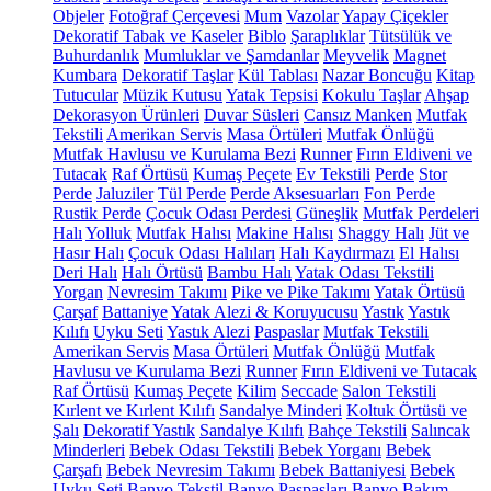
Objeler
Fotoğraf Çerçevesi
Mum
Vazolar
Yapay Çiçekler
Dekoratif Tabak ve Kaseler
Biblo
Şaraplıklar
Tütsülük ve
Buhurdanlık
Mumluklar ve Şamdanlar
Meyvelik
Magnet
Kumbara
Dekoratif Taşlar
Kül Tablası
Nazar Boncuğu
Kitap
Tutucular
Müzik Kutusu
Yatak Tepsisi
Kokulu Taşlar
Ahşap
Dekorasyon Ürünleri
Duvar Süsleri
Cansız Manken
Mutfak
Tekstili
Amerikan Servis
Masa Örtüleri
Mutfak Önlüğü
Mutfak Havlusu ve Kurulama Bezi
Runner
Fırın Eldiveni ve
Tutacak
Raf Örtüsü
Kumaş Peçete
Ev Tekstili
Perde
Stor
Perde
Jaluziler
Tül Perde
Perde Aksesuarları
Fon Perde
Rustik Perde
Çocuk Odası Perdesi
Güneşlik
Mutfak Perdeleri
Halı
Yolluk
Mutfak Halısı
Makine Halısı
Shaggy Halı
Jüt ve
Hasır Halı
Çocuk Odası Halıları
Halı Kaydırmazı
El Halısı
Deri Halı
Halı Örtüsü
Bambu Halı
Yatak Odası Tekstili
Yorgan
Nevresim Takımı
Pike ve Pike Takımı
Yatak Örtüsü
Çarşaf
Battaniye
Yatak Alezi & Koruyucusu
Yastık
Yastık
Kılıfı
Uyku Seti
Yastık Alezi
Paspaslar
Mutfak Tekstili
Amerikan Servis
Masa Örtüleri
Mutfak Önlüğü
Mutfak
Havlusu ve Kurulama Bezi
Runner
Fırın Eldiveni ve Tutacak
Raf Örtüsü
Kumaş Peçete
Kilim
Seccade
Salon Tekstili
Kırlent ve Kırlent Kılıfı
Sandalye Minderi
Koltuk Örtüsü ve
Şalı
Dekoratif Yastık
Sandalye Kılıfı
Bahçe Tekstili
Salıncak
Minderleri
Bebek Odası Tekstili
Bebek Yorganı
Bebek
Çarşafı
Bebek Nevresim Takımı
Bebek Battaniyesi
Bebek
Uyku Seti
Banyo Tekstil
Banyo Paspasları
Banyo Bakım