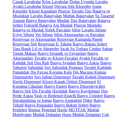
Çanak Lavabolar
Köşe Lavabolar
Dolap Uyumlu Lavabo
Ayaklı Lavabolar
Klozet
Duvara Sıfır Klozetler
Asma
Klozetler
Klozet Kapakları
Pisuvar
Tuvalet Taşı
Batarya ve
Musluklar
Lavabo Bataryaları
Mutfak Bataryaları
Su Tasarruf
Aparatı
Banyo Bataryaları
Musluk
Duş Bataryaları
Batarya
Setleri
Fotoselli Batarya
Ara Musluk
Pisuvar Musluğu
Batarya ve Musluk Yedek Parçaları
Sifon
Lavabo Sifonu
Eviye Sifonu
Yer Sifonu
Sifon Aksesuarları ve Parçaları
Rezervuar ve Aksesuarları
Rezervuar Kumanda Paneli
Rezervuar Seti
Rezervuar İç Takımı
Banyo Bakım Setleri
Yara Bandı
Lif ve Süngerler
Sıcak Su Torbası
Cımbız
Sabun
Tırnak Makası
Banyo Seramik ve Fayansları
Banyo
Aksesuarları
Tuvalet ve Klozet Fırçaları
Ayaklı Fırçalık ve
Kağıtlık Seti
Duş Rafı
Banyo Aynaları
Banyo Askısı
Banyo
Taburesi
Sabunluk
Sıvı Sabunluk Pompası
Tuvalet Kağıtlığı
Pamukluk
Diş Fırçası Koruma Kabı
Diş Macunu Kutusu
Dispenserler
Sıvı Sabun Dispenseri
Tuvalet Kağıdı Dispenseri
Havlu Dispenseri
Klozet Kapak Örtüsü Dispenseri
El
Kurutma Cihazları
Banyo Etajeri
Banyo Düzenleyicileri
Banyo Seti
Diş Fırçalık
Havluluk
Banyo Kaydırmazı
Duş
Perde Askısı
Yaşlı ve Bedensel Engelli Banyo Ürünleri
Banyo
Havalandırma ve Isıtma
Banyo Aspiratörü
Diğer
Banyo
Tekstil
Banyo Paspasları
Banyo Bakım Setleri
Banyo
Perdeleri
Bornoz
Peştemal
Havlu
MUTFAK
Mutfak
Mobilyaları
Mutfak Dolapları
Hazır Mutfak Dolapları
Çok