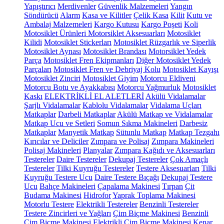
Yapıştırıcı
Merdivenler
Güvenlik Malzemeleri
Yangın
Söndürücü
Alarm
Kasa ve Kilitler
Çelik Kasa
Kilit
Kutu ve
Ambalaj Malzemeleri
Kargo Kutusu
Kargo Poşeti
Koli
Motosiklet Ürünleri
Motorsiklet Aksesuarları
Motosiklet
Kilidi
Motosiklet Stickerları
Motosiklet Rüzgarlık ve Siperlik
Motosiklet Aynası
Motosiklet Brandası
Motorsiklet Yedek
Parça
Motosiklet Fren Ekipmanları
Diğer Motosiklet Yedek
Parçaları
Motosiklet Fren ve Debriyaj Kolu
Motosiklet Kayışı
Motosiklet Zinciri
Motosiklet Giyim
Motorcu Eldiveni
Motorcu Botu ve Ayakkabısı
Motorcu Yağmurluk
Motosiklet
Kaskı
ELEKTRİKLİ EL ALETLERİ
Akülü Vidalamalar
Şarjlı Vidalamalar
Kablolu Vidalamalar
Vidalama Uçları
Matkaplar
Darbeli Matkaplar
Akülü Matkap ve Vidalamalar
Matkap Ucu ve Setleri
Somun Sıkma Makineleri
Darbesiz
Matkaplar
Manyetik Matkap
Sütunlu Matkap
Matkap Tezgahı
Kırıcılar ve Deliciler
Zımpara ve Polisaj
Zımpara Makineleri
Polisaj Makineleri
Planyalar
Zımpara Kağıdı ve Aksesuarları
Testereler
Daire Testereler
Dekupaj Testereler
Çok Amaçlı
Testereler
Tilki Kuyruğu Testereler
Testere Aksesuarları
Tilki
Kuyruğu Testere Ucu
Daire Testere Bıçağı
Dekupaj Testere
Ucu
Bahçe Makineleri
Çapalama Makinesi
Tırpan
Çit
Budama Makinesi
Hidrofor
Yaprak Toplama Makinesi
Motorlu Testere
Elektrikli Testereler
Benzinli Testereler
Testere Zincirleri ve Yağları
Çim Biçme Makinesi
Benzinli
Çim Biçme Makinesi
Elektrikli Çim Biçme Makinesi
Kenar