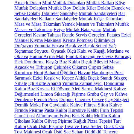
Amaçlı Dolap
Mini Mutfak Dolapları
Mutfak Rafları
Köşe
Mutfak Dolapları
Mutfak Boy Dolabı
Kiler Dolabı
Ekmek ve
Sebze Dolabı
Tabureler
Sandalye
Mutfak Sandalyeleri
Bar
Sandalyeleri
Katlanır Sandalyeler
Mutfak Köşe Takımları
Masa ve Masa Takımları
Yemek Masası ve Takımları
Mutfak
Masası ve Takımları
Eviye
Mutfak Bataryaları
Mutfak
Gereçleri
Kesme Tahtası
Rende
Servis Gereçleri
Patates Ezici
Manuel Kıyma Makinesi
Krema Pompası
Dilimleyici
Doğrayıcı
Yumurta Fırçası
Bıçak ve Bıçak Setleri
Yağ
Sıçratmaz
Soyucu, Oyacak
Ölçü Kabı ve Kaşığı
Merdane ve
Oklava
Hamur Açma Matı
Fındık Kıracağı ve Ceviz Kıracağı
Elek
Dondurma Kaşığı
Buz Kalıbı
Bıçak Bileyici Masat
Açacak ve Tirbuşon
Çekirdek Çıkarıcı
Çırpıcı
Sebze
Kurutucu
Huni
Baharat Öğütücü
Havan
Hamburger Presi
Sarımsak Ezici
Kaşık ve Kepçe Altlığı
Bıçak Standı
Süzgeç
Nihale
İçli Köfte Aparatı
Yumurta Zamanlayıcı
Dondurma
Kalıbı
Buz Kovası
Et Dövme Aleti
Sarma Makinesi
Kahve
Değirmenleri
Limon Sıkacağı
Pişirme Grubu
Çay ve Kahve
Demleme
French Press
Dripper
Chemex
Cezve
Çay Süzgeci
Demlik
Moka Pot
Çaydanlık
Kahve Filtresi
Sifon Kahve
Fırında Pişirme
Pasta Kalıbı
Kurabiye Kalıbı
Fırın Tepsisi
Cam Tepsi
Alüminyum Folyo
Kek Kalıbı
Muffin Kalıbı
Çikolata Kalıbı
Güveç
Pişirme Kağıdı
Pizza Tepsisi
Tart
Kalıbı
Ocak Üstü Pişirme
Tava ve Tava Setleri
Ocak Üstü
Tost Makinesi
Ocak Üstü Sac
Sahan
Düdüklü Tencere