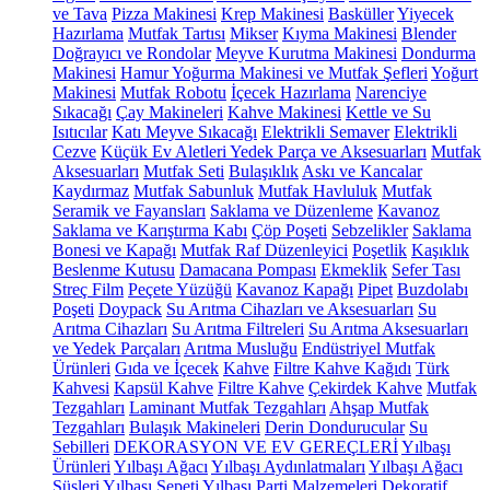
ve Tava
Pizza Makinesi
Krep Makinesi
Basküller
Yiyecek
Hazırlama
Mutfak Tartısı
Mikser
Kıyma Makinesi
Blender
Doğrayıcı ve Rondolar
Meyve Kurutma Makinesi
Dondurma
Makinesi
Hamur Yoğurma Makinesi ve Mutfak Şefleri
Yoğurt
Makinesi
Mutfak Robotu
İçecek Hazırlama
Narenciye
Sıkacağı
Çay Makineleri
Kahve Makinesi
Kettle ve Su
Isıtıcılar
Katı Meyve Sıkacağı
Elektrikli Semaver
Elektrikli
Cezve
Küçük Ev Aletleri Yedek Parça ve Aksesuarları
Mutfak
Aksesuarları
Mutfak Seti
Bulaşıklık
Askı ve Kancalar
Kaydırmaz
Mutfak Sabunluk
Mutfak Havluluk
Mutfak
Seramik ve Fayansları
Saklama ve Düzenleme
Kavanoz
Saklama ve Karıştırma Kabı
Çöp Poşeti
Sebzelikler
Saklama
Bonesi ve Kapağı
Mutfak Raf Düzenleyici
Poşetlik
Kaşıklık
Beslenme Kutusu
Damacana Pompası
Ekmeklik
Sefer Tası
Streç Film
Peçete Yüzüğü
Kavanoz Kapağı
Pipet
Buzdolabı
Poşeti
Doypack
Su Arıtma Cihazları ve Aksesuarları
Su
Arıtma Cihazları
Su Arıtma Filtreleri
Su Arıtma Aksesuarları
ve Yedek Parçaları
Arıtma Musluğu
Endüstriyel Mutfak
Ürünleri
Gıda ve İçecek
Kahve
Filtre Kahve Kağıdı
Türk
Kahvesi
Kapsül Kahve
Filtre Kahve
Çekirdek Kahve
Mutfak
Tezgahları
Laminant Mutfak Tezgahları
Ahşap Mutfak
Tezgahları
Bulaşık Makineleri
Derin Dondurucular
Su
Sebilleri
DEKORASYON VE EV GEREÇLERİ
Yılbaşı
Ürünleri
Yılbaşı Ağacı
Yılbaşı Aydınlatmaları
Yılbaşı Ağacı
Süsleri
Yılbaşı Sepeti
Yılbaşı Parti Malzemeleri
Dekoratif