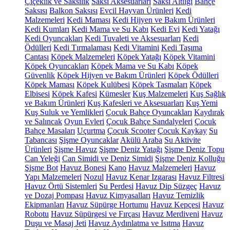
Çiçeklik ve Saksılık
Saksı Aksesuarları
Saksı Altlığı
Bahçe
Saksısı
Balkon Saksısı
Evcil Hayvan Ürünleri
Kedi
Malzemeleri
Kedi Maması
Kedi Hijyen ve Bakım Ürünleri
Kedi Kumları
Kedi Mama ve Su Kabı
Kedi Evi
Kedi Yatağı
Kedi Oyuncakları
Kedi Tuvaleti ve Aksesuarları
Kedi
Ödülleri
Kedi Tırmalaması
Kedi Vitamini
Kedi Taşıma
Çantası
Köpek Malzemeleri
Köpek Yatağı
Köpek Vitamini
Köpek Oyuncakları
Köpek Mama ve Su Kabı
Köpek
Güvenlik
Köpek Hijyen ve Bakım Ürünleri
Köpek Ödülleri
Köpek Maması
Köpek Kulübesi
Köpek Tasmaları
Köpek
Elbisesi
Köpek Kafesi
Kümesler
Kuş Malzemeleri
Kuş Sağlık
ve Bakım Ürünleri
Kuş Kafesleri ve Aksesuarları
Kuş Yemi
Kuş Suluk ve Yemlikleri
Çocuk Bahçe Oyuncakları
Kaydırak
ve Salıncak
Oyun Evleri
Çocuk Bahçe Sandalyeleri
Çocuk
Bahçe Masaları
Uçurtma
Çocuk Scooter
Çocuk Kaykay
Su
Tabancası
Şişme Oyuncaklar
Akülü Araba
Su Aktivite
Ürünleri
Şişme Havuz
Şişme Deniz Yatağı
Şişme Deniz Topu
Can Yeleği
Can Simidi ve Deniz Simidi
Şişme Deniz Kolluğu
Şişme Bot
Havuz Bonesi
Kano
Havuz Malzemeleri
Havuz
Yapı Malzemeleri
Nozul
Havuz Kenar Izgarası
Havuz Filtresi
Havuz Örtü Sistemleri
Su Perdesi
Havuz Dip Süzgeç
Havuz
ve Dozaj Pompası
Havuz Kimyasalları
Havuz Temizlik
Ekipmanları
Havuz Süpürge Hortumu
Havuz Kepçesi
Havuz
Robotu
Havuz Süpürgesi ve Fırçası
Havuz Merdiveni
Havuz
Duşu ve Masaj Jeti
Havuz Aydınlatma ve Isıtma
Havuz