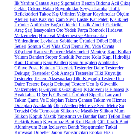
İlk Yardım Çantası
Araç Sigortaları
Benzin Bidonu
Acil Çıkış
Çekici
Çekme Halatı
Boyunluklar
Seyyar Lamba
Trafik
Reflektörleri
Takoz
Kış Ürünleri
Yağmur Kaydırıcılar
Ölçüm
Aletleri
Buz Kazıyıcı
Cam Suyu
Lastik Kar Paleti
Kışlık Set
Ürünler
Antifrizler
Buğu Giderici
Lastik Zinciri
Elektrikli
Araç Şarj İstasyonları
Oto Yedek Parça
Römork
Hırdavat
Malzemeleri
Hırdavat Malzemesi ve Aksesuarları
Yönlendirme Levhaları
Sabitleme Ürünleri
Dübel
Dübel
Setleri
Somun
Çivi
Vida-Çivi
Demir Pul
Vida
Civata
Köşebent
Kapı ve Pencere Malzemeleri
Menteşe
Kapı Kolları
Yalıtım Bantları
Stoper
Sineklik
Pencere Kolu
Kapı Hidroliği
Kapı Dürbünü
Kapı Kilitleri
Kapı Sürgüleri
Anahtarlık
Gönye
Posta Kutuları
Tekerlek
Testereler
Daire Testereler
Dekupaj Testereler
Çok Amaçlı Testereler
Tilki Kuyruğu
Testereler
Testere Aksesuarları
Tilki Kuyruğu Testere Ucu
Daire Testere Bıçağı
Dekupaj Testere Ucu
İş Güvenlik
Malzemeleri
İş Güvenlik Gözlükleri
İş Eldiveni
İş Elbisesi
İş
Ayakkabısı
Diğer İş Güvenlik Ürünleri
Siperlik
Lanyard
Takım Çanta Ve Dolapları
Takım Çantası
Takım ve Hizmet
Dolapları
Avadanlık
Ölçü Aletleri
Metre ve Şerit Metre
Su
Terazisi
Oda Termostatı
Silikon ve Mastikler
Silikon
Mum
Silikon
Köpük
Mastik
Yapıştırıcı ve Bantlar
Bant
Teflon Bant
Elektrik Bandı
Kaydırmaz Bant
Koli Bandı
Çift Taraflı Bant
Alüminyum Bant
İzolasyon Bandı
Yapıştırıcılar
Tutkal
Kimyasal Dübeller
Japon Yapıştırıcıları
Epoksi
Hızlı