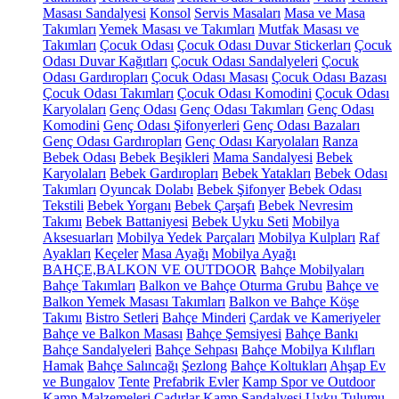
Masası Sandalyesi
Konsol
Servis Masaları
Masa ve Masa
Takımları
Yemek Masası ve Takımları
Mutfak Masası ve
Takımları
Çocuk Odası
Çocuk Odası Duvar Stickerları
Çocuk
Odası Duvar Kağıtları
Çocuk Odası Sandalyeleri
Çocuk
Odası Gardıropları
Çocuk Odası Masası
Çocuk Odası Bazası
Çocuk Odası Takımları
Çocuk Odası Komodini
Çocuk Odası
Karyolaları
Genç Odası
Genç Odası Takımları
Genç Odası
Komodini
Genç Odası Şifonyerleri
Genç Odası Bazaları
Genç Odası Gardıropları
Genç Odası Karyolaları
Ranza
Bebek Odası
Bebek Beşikleri
Mama Sandalyesi
Bebek
Karyolaları
Bebek Gardıropları
Bebek Yatakları
Bebek Odası
Takımları
Oyuncak Dolabı
Bebek Şifonyer
Bebek Odası
Tekstili
Bebek Yorganı
Bebek Çarşafı
Bebek Nevresim
Takımı
Bebek Battaniyesi
Bebek Uyku Seti
Mobilya
Aksesuarları
Mobilya Yedek Parçaları
Mobilya Kulpları
Raf
Ayakları
Keçeler
Masa Ayağı
Mobilya Ayağı
BAHÇE,BALKON VE OUTDOOR
Bahçe Mobilyaları
Bahçe Takımları
Balkon ve Bahçe Oturma Grubu
Bahçe ve
Balkon Yemek Masası Takımları
Balkon ve Bahçe Köşe
Takımı
Bistro Setleri
Bahçe Minderi
Çardak ve Kameriyeler
Bahçe ve Balkon Masası
Bahçe Şemsiyesi
Bahçe Bankı
Bahçe Sandalyeleri
Bahçe Sehpası
Bahçe Mobilya Kılıfları
Hamak
Bahçe Salıncağı
Şezlong
Bahçe Koltukları
Ahşap Ev
ve Bungalov
Tente
Prefabrik Evler
Kamp Spor ve Outdoor
Kamp Malzemeleri
Çadırlar
Kamp Sandalyesi
Uyku Tulumu