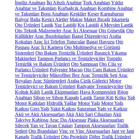
İngiliz Anahtarı
İki Ağızlı Anahtar
Tork Anahtarı
Yıldız
Anahtar ve Takımları
Kurbağcık Anahtarı
Kombine Anahtar
ve Takımları
Boru Anahtarı
Keskiler
Keser
Kargaburun
Balyoz
Balta
Kesici Aletler
Makas
Maket Bıçağı
Iskarpela
Oto Ürünleri
Lastik
Yaz Lastiği
Kış Lastiği
4 Mevsim Lastik
Oto Teknik Malzemeler
Araç İçi Aksesuar
Oto Güneşlik
Oto
Küllükler
Araç Buzdolapları
Bagaj Düzenleyici
Araba
Kokuları
Araç İçi Telefon Tutucular
Bagaj Havuzu
Oto
Paspası
Araç İçi Kamera
Oto Multimedya ve Görüntü
Sistemleri
Oto Bakım Temizlik Ürünleri
Basınçlı Yıkama
Makineleri
Tampon Parlatıcı ve Temizleyiciler
Torpido
Temizlik ve Bakım Ürünleri
Oto Şampuan
Oto Cila ve
Parlatıcı Ürünleri
Polyester Macun
Oto Cam Bakım Ürünleri
ve Temizleyiciler
Mikrofiber Bez
Araç Temizlik Seti
Araç
Boyaları
Araç Süpürgeleri
Araba Çizik Giderici
Motor
Temizleyici ve Bakım Ürünleri
Radyatör Temizleyiciler
Oto
Koltuk Kılıfı
Lastik Ekipmanları
Hava Kompresörü
Bijon
Anahtarı
Sibop ve Sibop Kapağı
Lastik Tamir Kiti
Kriko
Yağ
Motor Katkıları
Hidrolik Yağlar
Motor Yağı
Motor Yağı
Katkısı
Gres Yağı
Yakıt Katkısı
Şanzıman Yağı ve Katkısı
Akü ve Akü Aksesuarları
Akü
Akü Şarj Cihazları
Akü
Takviye Kablosu
Araç Dış Aksesuar
Plaka Aksesuarları
Silecek
Yan ve Tavan Çıtaları
Tampon Aksesuarları
Trafik
Setleri
Oto Brandaları
Vinç ve Vinç Aksesuarları
Jant ve Jant
Kapağı
Trafik Ürünleri
Oto Projektör
Diğer Trafik Ürünleri