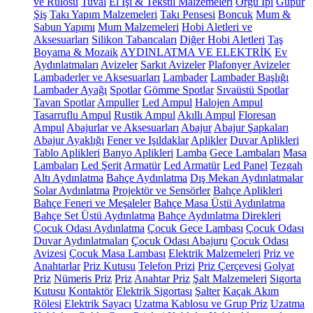
ve Rulosu
Tuval
El İşi & Tekstil Malzemeleri
Örgü İpi
Güpür
Şiş
Takı Yapım Malzemeleri
Takı Pensesi
Boncuk
Mum &
Sabun Yapımı
Mum Malzemeleri
Hobi Aletleri ve
Aksesuarları
Silikon Tabancaları
Diğer Hobi Aletleri
Taş
Boyama & Mozaik
AYDINLATMA VE ELEKTRİK
Ev
Aydınlatmaları
Avizeler
Sarkıt Avizeler
Plafonyer Avizeler
Lambaderler ve Aksesuarları
Lambader
Lambader Başlığı
Lambader Ayağı
Spotlar
Gömme Spotlar
Sıvaüstü Spotlar
Tavan Spotlar
Ampuller
Led Ampul
Halojen Ampul
Tasarruflu Ampul
Rustik Ampul
Akıllı Ampul
Floresan
Ampul
Abajurlar ve Aksesuarları
Abajur
Abajur Şapkaları
Abajur Ayaklığı
Fener ve Işıldaklar
Aplikler
Duvar Aplikleri
Tablo Aplikleri
Banyo Aplikleri
Lamba
Gece Lambaları
Masa
Lambaları
Led Şerit
Armatür
Led Armatür
Led Panel
Tezgah
Altı Aydınlatma
Bahçe Aydınlatma
Dış Mekan Aydınlatmalar
Solar Aydınlatma
Projektör ve Sensörler
Bahçe Aplikleri
Bahçe Feneri ve Meşaleler
Bahçe Masa Üstü Aydınlatma
Bahçe Set Üstü Aydınlatma
Bahçe Aydınlatma Direkleri
Çocuk Odası Aydınlatma
Çocuk Gece Lambası
Çocuk Odası
Duvar Aydınlatmaları
Çocuk Odası Abajuru
Çocuk Odası
Avizesi
Çocuk Masa Lambası
Elektrik Malzemeleri
Priz ve
Anahtarlar
Priz Kutusu
Telefon Prizi
Priz Çerçevesi
Golyat
Priz
Nümeris Priz
Priz
Anahtar Priz
Şalt Malzemeleri
Sigorta
Kutusu
Kontaktör
Elektrik Sigortası
Şalter
Kaçak Akım
Rölesi
Elektrik Sayacı
Uzatma Kablosu ve Grup Priz
Uzatma