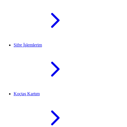
Şifre İşlemlerim
Koçtaş Kartım