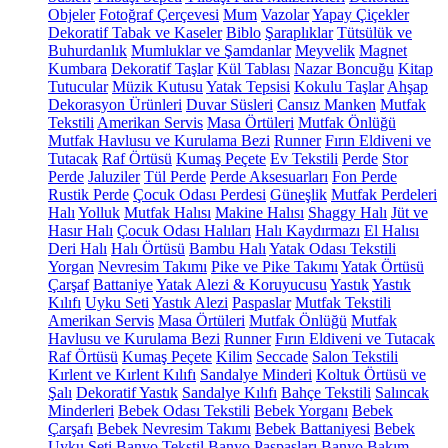
Objeler
Fotoğraf Çerçevesi
Mum
Vazolar
Yapay Çiçekler
Dekoratif Tabak ve Kaseler
Biblo
Şaraplıklar
Tütsülük ve
Buhurdanlık
Mumluklar ve Şamdanlar
Meyvelik
Magnet
Kumbara
Dekoratif Taşlar
Kül Tablası
Nazar Boncuğu
Kitap
Tutucular
Müzik Kutusu
Yatak Tepsisi
Kokulu Taşlar
Ahşap
Dekorasyon Ürünleri
Duvar Süsleri
Cansız Manken
Mutfak
Tekstili
Amerikan Servis
Masa Örtüleri
Mutfak Önlüğü
Mutfak Havlusu ve Kurulama Bezi
Runner
Fırın Eldiveni ve
Tutacak
Raf Örtüsü
Kumaş Peçete
Ev Tekstili
Perde
Stor
Perde
Jaluziler
Tül Perde
Perde Aksesuarları
Fon Perde
Rustik Perde
Çocuk Odası Perdesi
Güneşlik
Mutfak Perdeleri
Halı
Yolluk
Mutfak Halısı
Makine Halısı
Shaggy Halı
Jüt ve
Hasır Halı
Çocuk Odası Halıları
Halı Kaydırmazı
El Halısı
Deri Halı
Halı Örtüsü
Bambu Halı
Yatak Odası Tekstili
Yorgan
Nevresim Takımı
Pike ve Pike Takımı
Yatak Örtüsü
Çarşaf
Battaniye
Yatak Alezi & Koruyucusu
Yastık
Yastık
Kılıfı
Uyku Seti
Yastık Alezi
Paspaslar
Mutfak Tekstili
Amerikan Servis
Masa Örtüleri
Mutfak Önlüğü
Mutfak
Havlusu ve Kurulama Bezi
Runner
Fırın Eldiveni ve Tutacak
Raf Örtüsü
Kumaş Peçete
Kilim
Seccade
Salon Tekstili
Kırlent ve Kırlent Kılıfı
Sandalye Minderi
Koltuk Örtüsü ve
Şalı
Dekoratif Yastık
Sandalye Kılıfı
Bahçe Tekstili
Salıncak
Minderleri
Bebek Odası Tekstili
Bebek Yorganı
Bebek
Çarşafı
Bebek Nevresim Takımı
Bebek Battaniyesi
Bebek
Uyku Seti
Banyo Tekstil
Banyo Paspasları
Banyo Bakım