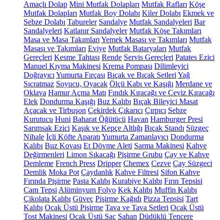
Amaçlı Dolap
Mini Mutfak Dolapları
Mutfak Rafları
Köşe
Mutfak Dolapları
Mutfak Boy Dolabı
Kiler Dolabı
Ekmek ve
Sebze Dolabı
Tabureler
Sandalye
Mutfak Sandalyeleri
Bar
Sandalyeleri
Katlanır Sandalyeler
Mutfak Köşe Takımları
Masa ve Masa Takımları
Yemek Masası ve Takımları
Mutfak
Masası ve Takımları
Eviye
Mutfak Bataryaları
Mutfak
Gereçleri
Kesme Tahtası
Rende
Servis Gereçleri
Patates Ezici
Manuel Kıyma Makinesi
Krema Pompası
Dilimleyici
Doğrayıcı
Yumurta Fırçası
Bıçak ve Bıçak Setleri
Yağ
Sıçratmaz
Soyucu, Oyacak
Ölçü Kabı ve Kaşığı
Merdane ve
Oklava
Hamur Açma Matı
Fındık Kıracağı ve Ceviz Kıracağı
Elek
Dondurma Kaşığı
Buz Kalıbı
Bıçak Bileyici Masat
Açacak ve Tirbuşon
Çekirdek Çıkarıcı
Çırpıcı
Sebze
Kurutucu
Huni
Baharat Öğütücü
Havan
Hamburger Presi
Sarımsak Ezici
Kaşık ve Kepçe Altlığı
Bıçak Standı
Süzgeç
Nihale
İçli Köfte Aparatı
Yumurta Zamanlayıcı
Dondurma
Kalıbı
Buz Kovası
Et Dövme Aleti
Sarma Makinesi
Kahve
Değirmenleri
Limon Sıkacağı
Pişirme Grubu
Çay ve Kahve
Demleme
French Press
Dripper
Chemex
Cezve
Çay Süzgeci
Demlik
Moka Pot
Çaydanlık
Kahve Filtresi
Sifon Kahve
Fırında Pişirme
Pasta Kalıbı
Kurabiye Kalıbı
Fırın Tepsisi
Cam Tepsi
Alüminyum Folyo
Kek Kalıbı
Muffin Kalıbı
Çikolata Kalıbı
Güveç
Pişirme Kağıdı
Pizza Tepsisi
Tart
Kalıbı
Ocak Üstü Pişirme
Tava ve Tava Setleri
Ocak Üstü
Tost Makinesi
Ocak Üstü Sac
Sahan
Düdüklü Tencere