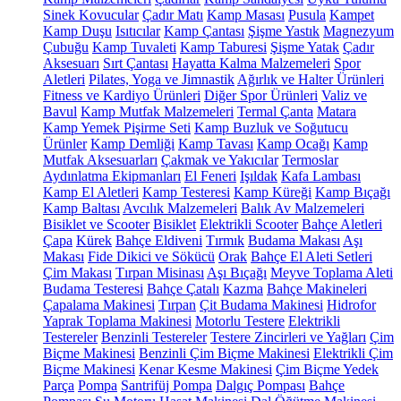
Sinek Kovucular
Çadır Matı
Kamp Masası
Pusula
Kampet
Kamp Duşu
Isıtıcılar
Kamp Çantası
Şişme Yastık
Magnezyum
Çubuğu
Kamp Tuvaleti
Kamp Taburesi
Şişme Yatak
Çadır
Aksesuarı
Sırt Çantası
Hayatta Kalma Malzemeleri
Spor
Aletleri
Pilates, Yoga ve Jimnastik
Ağırlık ve Halter Ürünleri
Fitness ve Kardiyo Ürünleri
Diğer Spor Ürünleri
Valiz ve
Bavul
Kamp Mutfak Malzemeleri
Termal Çanta
Matara
Kamp Yemek Pişirme Seti
Kamp Buzluk ve Soğutucu
Ürünler
Kamp Demliği
Kamp Tavası
Kamp Ocağı
Kamp
Mutfak Aksesuarları
Çakmak ve Yakıcılar
Termoslar
Aydınlatma Ekipmanları
El Feneri
Işıldak
Kafa Lambası
Kamp El Aletleri
Kamp Testeresi
Kamp Küreği
Kamp Bıçağı
Kamp Baltası
Avcılık Malzemeleri
Balık Av Malzemeleri
Bisiklet ve Scooter
Bisiklet
Elektrikli Scooter
Bahçe Aletleri
Çapa
Kürek
Bahçe Eldiveni
Tırmık
Budama Makası
Aşı
Makası
Fide Dikici ve Sökücü
Orak
Bahçe El Aleti Setleri
Çim Makası
Tırpan Misinası
Aşı Bıçağı
Meyve Toplama Aleti
Budama Testeresi
Bahçe Çatalı
Kazma
Bahçe Makineleri
Çapalama Makinesi
Tırpan
Çit Budama Makinesi
Hidrofor
Yaprak Toplama Makinesi
Motorlu Testere
Elektrikli
Testereler
Benzinli Testereler
Testere Zincirleri ve Yağları
Çim
Biçme Makinesi
Benzinli Çim Biçme Makinesi
Elektrikli Çim
Biçme Makinesi
Kenar Kesme Makinesi
Çim Biçme Yedek
Parça
Pompa
Santrifüj Pompa
Dalgıç Pompası
Bahçe