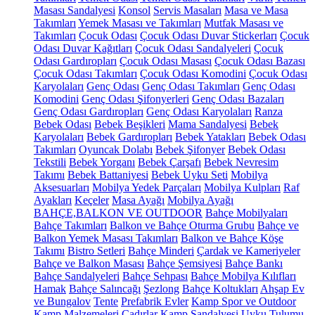
Masası Sandalyesi
Konsol
Servis Masaları
Masa ve Masa
Takımları
Yemek Masası ve Takımları
Mutfak Masası ve
Takımları
Çocuk Odası
Çocuk Odası Duvar Stickerları
Çocuk
Odası Duvar Kağıtları
Çocuk Odası Sandalyeleri
Çocuk
Odası Gardıropları
Çocuk Odası Masası
Çocuk Odası Bazası
Çocuk Odası Takımları
Çocuk Odası Komodini
Çocuk Odası
Karyolaları
Genç Odası
Genç Odası Takımları
Genç Odası
Komodini
Genç Odası Şifonyerleri
Genç Odası Bazaları
Genç Odası Gardıropları
Genç Odası Karyolaları
Ranza
Bebek Odası
Bebek Beşikleri
Mama Sandalyesi
Bebek
Karyolaları
Bebek Gardıropları
Bebek Yatakları
Bebek Odası
Takımları
Oyuncak Dolabı
Bebek Şifonyer
Bebek Odası
Tekstili
Bebek Yorganı
Bebek Çarşafı
Bebek Nevresim
Takımı
Bebek Battaniyesi
Bebek Uyku Seti
Mobilya
Aksesuarları
Mobilya Yedek Parçaları
Mobilya Kulpları
Raf
Ayakları
Keçeler
Masa Ayağı
Mobilya Ayağı
BAHÇE,BALKON VE OUTDOOR
Bahçe Mobilyaları
Bahçe Takımları
Balkon ve Bahçe Oturma Grubu
Bahçe ve
Balkon Yemek Masası Takımları
Balkon ve Bahçe Köşe
Takımı
Bistro Setleri
Bahçe Minderi
Çardak ve Kameriyeler
Bahçe ve Balkon Masası
Bahçe Şemsiyesi
Bahçe Bankı
Bahçe Sandalyeleri
Bahçe Sehpası
Bahçe Mobilya Kılıfları
Hamak
Bahçe Salıncağı
Şezlong
Bahçe Koltukları
Ahşap Ev
ve Bungalov
Tente
Prefabrik Evler
Kamp Spor ve Outdoor
Kamp Malzemeleri
Çadırlar
Kamp Sandalyesi
Uyku Tulumu