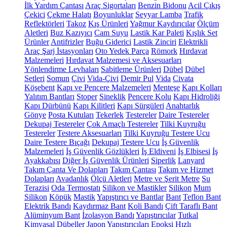
İlk Yardım Çantası
Araç Sigortaları
Benzin Bidonu
Acil Çıkış
Çekici
Çekme Halatı
Boyunluklar
Seyyar Lamba
Trafik
Reflektörleri
Takoz
Kış Ürünleri
Yağmur Kaydırıcılar
Ölçüm
Aletleri
Buz Kazıyıcı
Cam Suyu
Lastik Kar Paleti
Kışlık Set
Ürünler
Antifrizler
Buğu Giderici
Lastik Zinciri
Elektrikli
Araç Şarj İstasyonları
Oto Yedek Parça
Römork
Hırdavat
Malzemeleri
Hırdavat Malzemesi ve Aksesuarları
Yönlendirme Levhaları
Sabitleme Ürünleri
Dübel
Dübel
Setleri
Somun
Çivi
Vida-Çivi
Demir Pul
Vida
Civata
Köşebent
Kapı ve Pencere Malzemeleri
Menteşe
Kapı Kolları
Yalıtım Bantları
Stoper
Sineklik
Pencere Kolu
Kapı Hidroliği
Kapı Dürbünü
Kapı Kilitleri
Kapı Sürgüleri
Anahtarlık
Gönye
Posta Kutuları
Tekerlek
Testereler
Daire Testereler
Dekupaj Testereler
Çok Amaçlı Testereler
Tilki Kuyruğu
Testereler
Testere Aksesuarları
Tilki Kuyruğu Testere Ucu
Daire Testere Bıçağı
Dekupaj Testere Ucu
İş Güvenlik
Malzemeleri
İş Güvenlik Gözlükleri
İş Eldiveni
İş Elbisesi
İş
Ayakkabısı
Diğer İş Güvenlik Ürünleri
Siperlik
Lanyard
Takım Çanta Ve Dolapları
Takım Çantası
Takım ve Hizmet
Dolapları
Avadanlık
Ölçü Aletleri
Metre ve Şerit Metre
Su
Terazisi
Oda Termostatı
Silikon ve Mastikler
Silikon
Mum
Silikon
Köpük
Mastik
Yapıştırıcı ve Bantlar
Bant
Teflon Bant
Elektrik Bandı
Kaydırmaz Bant
Koli Bandı
Çift Taraflı Bant
Alüminyum Bant
İzolasyon Bandı
Yapıştırıcılar
Tutkal
Kimyasal Dübeller
Japon Yapıştırıcıları
Epoksi
Hızlı