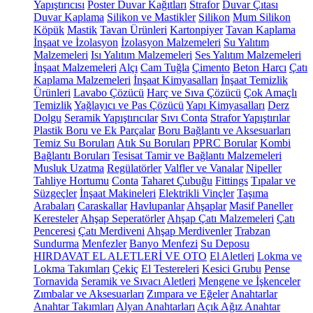
Yapıştırıcısı
Poster Duvar Kağıtları
Strafor
Duvar Çıtası
Duvar Kaplama
Silikon ve Mastikler
Silikon
Mum Silikon
Köpük
Mastik
Tavan Ürünleri
Kartonpiyer
Tavan Kaplama
İnşaat ve İzolasyon
İzolasyon Malzemeleri
Su Yalıtım
Malzemeleri
Isı Yalıtım Malzemeleri
Ses Yalıtım Malzemeleri
İnşaat Malzemeleri
Alçı
Cam Tuğla
Çimento
Beton Harcı
Çatı
Kaplama Malzemeleri
İnşaat Kimyasalları
İnşaat Temizlik
Ürünleri
Lavabo Çözücü
Harç ve Sıva Çözücü
Çok Amaçlı
Temizlik
Yağlayıcı ve Pas Çözücü
Yapı Kimyasalları
Derz
Dolgu
Seramik Yapıştırıcılar
Sıvı Conta
Strafor Yapıştırılar
Plastik Boru ve Ek Parçalar
Boru Bağlantı ve Aksesuarları
Temiz Su Boruları
Atık Su Boruları
PPRC Borular
Kombi
Bağlantı Boruları
Tesisat Tamir ve Bağlantı Malzemeleri
Musluk Uzatma
Regülatörler
Valfler ve Vanalar
Nipeller
Tahliye Hortumu
Conta
Taharet Çubuğu
Fittings
Tıpalar ve
Süzgeçler
İnşaat Makineleri
Elektrikli Vinçler
Taşıma
Arabaları
Caraskallar
Havlupanlar
Ahşaplar
Masif Paneller
Keresteler
Ahşap Seperatörler
Ahşap Çatı Malzemeleri
Çatı
Penceresi
Çatı Merdiveni
Ahşap Merdivenler
Trabzan
Sundurma
Menfezler
Banyo Menfezi
Su Deposu
HIRDAVAT EL ALETLERİ VE OTO
El Aletleri
Lokma ve
Lokma Takımları
Çekiç
El Testereleri
Kesici Grubu
Pense
Tornavida
Seramik ve Sıvacı Aletleri
Mengene ve İşkenceler
Zımbalar ve Aksesuarları
Zımpara ve Eğeler
Anahtarlar
Anahtar Takımları
Alyan Anahtarları
Açık Ağız Anahtar