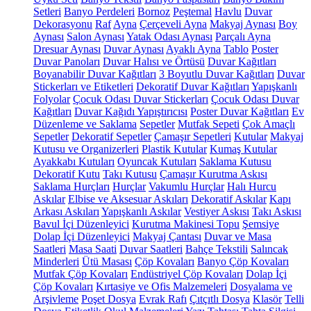
Setleri
Banyo Perdeleri
Bornoz
Peştemal
Havlu
Duvar
Dekorasyonu
Raf
Ayna
Çerçeveli Ayna
Makyaj Aynası
Boy
Aynası
Salon Aynası
Yatak Odası Aynası
Parçalı Ayna
Dresuar Aynası
Duvar Aynası
Ayaklı Ayna
Tablo
Poster
Duvar Panoları
Duvar Halısı ve Örtüsü
Duvar Kağıtları
Boyanabilir Duvar Kağıtları
3 Boyutlu Duvar Kağıtları
Duvar
Stickerları ve Etiketleri
Dekoratif Duvar Kağıtları
Yapışkanlı
Folyolar
Çocuk Odası Duvar Stickerları
Çocuk Odası Duvar
Kağıtları
Duvar Kağıdı Yapıştırıcısı
Poster Duvar Kağıtları
Ev
Düzenleme ve Saklama
Sepetler
Mutfak Sepeti
Çok Amaçlı
Sepetler
Dekoratif Sepetler
Çamaşır Sepetleri
Kutular
Makyaj
Kutusu ve Organizerleri
Plastik Kutular
Kumaş Kutular
Ayakkabı Kutuları
Oyuncak Kutuları
Saklama Kutusu
Dekoratif Kutu
Takı Kutusu
Çamaşır Kurutma Askısı
Saklama Hurçları
Hurçlar
Vakumlu Hurçlar
Halı Hurcu
Askılar
Elbise ve Aksesuar Askıları
Dekoratif Askılar
Kapı
Arkası Askıları
Yapışkanlı Askılar
Vestiyer Askısı
Takı Askısı
Bavul İçi Düzenleyici
Kurutma Makinesi Topu
Şemsiye
Dolap İçi Düzenleyici
Makyaj Çantası
Duvar ve Masa
Saatleri
Masa Saati
Duvar Saatleri
Bahçe Tekstili
Salıncak
Minderleri
Ütü Masası
Çöp Kovaları
Banyo Çöp Kovaları
Mutfak Çöp Kovaları
Endüstriyel Çöp Kovaları
Dolap İçi
Çöp Kovaları
Kırtasiye ve Ofis Malzemeleri
Dosyalama ve
Arşivleme
Poşet Dosya
Evrak Rafı
Çıtçıtlı Dosya
Klasör
Telli