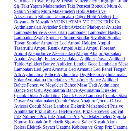
ve Rulosu
Tuval
El İşi & Tekstil Malzemeleri
Örgü İpi
Güpür
Şiş
Takı Yapım Malzemeleri
Takı Pensesi
Boncuk
Mum &
Sabun Yapımı
Mum Malzemeleri
Hobi Aletleri ve
Aksesuarları
Silikon Tabancaları
Diğer Hobi Aletleri
Taş
Boyama & Mozaik
AYDINLATMA VE ELEKTRİK
Ev
Aydınlatmaları
Avizeler
Sarkıt Avizeler
Plafonyer Avizeler
Lambaderler ve Aksesuarları
Lambader
Lambader Başlığı
Lambader Ayağı
Spotlar
Gömme Spotlar
Sıvaüstü Spotlar
Tavan Spotlar
Ampuller
Led Ampul
Halojen Ampul
Tasarruflu Ampul
Rustik Ampul
Akıllı Ampul
Floresan
Ampul
Abajurlar ve Aksesuarları
Abajur
Abajur Şapkaları
Abajur Ayaklığı
Fener ve Işıldaklar
Aplikler
Duvar Aplikleri
Tablo Aplikleri
Banyo Aplikleri
Lamba
Gece Lambaları
Masa
Lambaları
Led Şerit
Armatür
Led Armatür
Led Panel
Tezgah
Altı Aydınlatma
Bahçe Aydınlatma
Dış Mekan Aydınlatmalar
Solar Aydınlatma
Projektör ve Sensörler
Bahçe Aplikleri
Bahçe Feneri ve Meşaleler
Bahçe Masa Üstü Aydınlatma
Bahçe Set Üstü Aydınlatma
Bahçe Aydınlatma Direkleri
Çocuk Odası Aydınlatma
Çocuk Gece Lambası
Çocuk Odası
Duvar Aydınlatmaları
Çocuk Odası Abajuru
Çocuk Odası
Avizesi
Çocuk Masa Lambası
Elektrik Malzemeleri
Priz ve
Anahtarlar
Priz Kutusu
Telefon Prizi
Priz Çerçevesi
Golyat
Priz
Nümeris Priz
Priz
Anahtar Priz
Şalt Malzemeleri
Sigorta
Kutusu
Kontaktör
Elektrik Sigortası
Şalter
Kaçak Akım
Rölesi
Elektrik Sayacı
Uzatma Kablosu ve Grup Priz
Uzatma