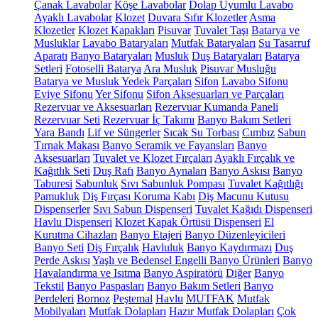
Çanak Lavabolar
Köşe Lavabolar
Dolap Uyumlu Lavabo
Ayaklı Lavabolar
Klozet
Duvara Sıfır Klozetler
Asma
Klozetler
Klozet Kapakları
Pisuvar
Tuvalet Taşı
Batarya ve
Musluklar
Lavabo Bataryaları
Mutfak Bataryaları
Su Tasarruf
Aparatı
Banyo Bataryaları
Musluk
Duş Bataryaları
Batarya
Setleri
Fotoselli Batarya
Ara Musluk
Pisuvar Musluğu
Batarya ve Musluk Yedek Parçaları
Sifon
Lavabo Sifonu
Eviye Sifonu
Yer Sifonu
Sifon Aksesuarları ve Parçaları
Rezervuar ve Aksesuarları
Rezervuar Kumanda Paneli
Rezervuar Seti
Rezervuar İç Takımı
Banyo Bakım Setleri
Yara Bandı
Lif ve Süngerler
Sıcak Su Torbası
Cımbız
Sabun
Tırnak Makası
Banyo Seramik ve Fayansları
Banyo
Aksesuarları
Tuvalet ve Klozet Fırçaları
Ayaklı Fırçalık ve
Kağıtlık Seti
Duş Rafı
Banyo Aynaları
Banyo Askısı
Banyo
Taburesi
Sabunluk
Sıvı Sabunluk Pompası
Tuvalet Kağıtlığı
Pamukluk
Diş Fırçası Koruma Kabı
Diş Macunu Kutusu
Dispenserler
Sıvı Sabun Dispenseri
Tuvalet Kağıdı Dispenseri
Havlu Dispenseri
Klozet Kapak Örtüsü Dispenseri
El
Kurutma Cihazları
Banyo Etajeri
Banyo Düzenleyicileri
Banyo Seti
Diş Fırçalık
Havluluk
Banyo Kaydırmazı
Duş
Perde Askısı
Yaşlı ve Bedensel Engelli Banyo Ürünleri
Banyo
Havalandırma ve Isıtma
Banyo Aspiratörü
Diğer
Banyo
Tekstil
Banyo Paspasları
Banyo Bakım Setleri
Banyo
Perdeleri
Bornoz
Peştemal
Havlu
MUTFAK
Mutfak
Mobilyaları
Mutfak Dolapları
Hazır Mutfak Dolapları
Çok