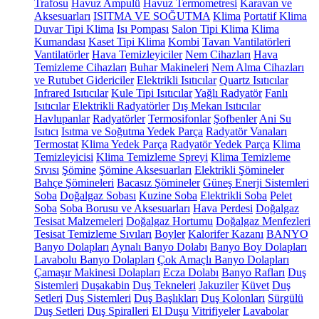
Trafosu
Havuz Ampulü
Havuz Termometresi
Karavan ve
Aksesuarları
ISITMA VE SOĞUTMA
Klima
Portatif Klima
Duvar Tipi Klima
Isı Pompası
Salon Tipi Klima
Klima
Kumandası
Kaset Tipi Klima
Kombi
Tavan Vantilatörleri
Vantilatörler
Hava Temizleyiciler
Nem Cihazları
Hava
Temizleme Cihazları
Buhar Makineleri
Nem Alma Cihazları
ve Rutubet Gidericiler
Elektrikli Isıtıcılar
Quartz Isıtıcılar
Infrared Isıtıcılar
Kule Tipi Isıtıcılar
Yağlı Radyatör
Fanlı
Isıtıcılar
Elektrikli Radyatörler
Dış Mekan Isıtıcılar
Havlupanlar
Radyatörler
Termosifonlar
Şofbenler
Ani Su
Isıtıcı
Isıtma ve Soğutma Yedek Parça
Radyatör Vanaları
Termostat
Klima Yedek Parça
Radyatör Yedek Parça
Klima
Temizleyicisi
Klima Temizleme Spreyi
Klima Temizleme
Sıvısı
Şömine
Şömine Aksesuarları
Elektrikli Şömineler
Bahçe Şömineleri
Bacasız Şömineler
Güneş Enerji Sistemleri
Soba
Doğalgaz Sobası
Kuzine Soba
Elektrikli Soba
Pelet
Soba
Soba Borusu ve Aksesuarları
Hava Perdesi
Doğalgaz
Tesisat Malzemeleri
Doğalgaz Hortumu
Doğalgaz Menfezleri
Tesisat Temizleme Sıvıları
Boyler
Kalorifer Kazanı
BANYO
Banyo Dolapları
Aynalı Banyo Dolabı
Banyo Boy Dolapları
Lavabolu Banyo Dolapları
Çok Amaçlı Banyo Dolapları
Çamaşır Makinesi Dolapları
Ecza Dolabı
Banyo Rafları
Duş
Sistemleri
Duşakabin
Duş Tekneleri
Jakuziler
Küvet
Duş
Setleri
Duş Sistemleri
Duş Başlıkları
Duş Kolonları
Sürgülü
Duş Setleri
Duş Spiralleri
El Duşu
Vitrifiyeler
Lavabolar