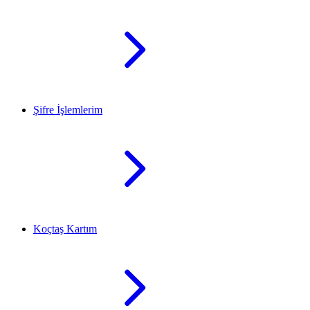
Şifre İşlemlerim
Koçtaş Kartım