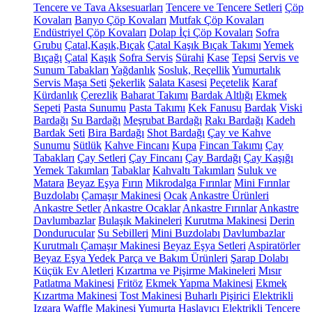
Tencere ve Tava Aksesuarları
Tencere ve Tencere Setleri
Çöp
Kovaları
Banyo Çöp Kovaları
Mutfak Çöp Kovaları
Endüstriyel Çöp Kovaları
Dolap İçi Çöp Kovaları
Sofra
Grubu
Çatal,Kaşık,Bıçak
Çatal Kaşık Bıçak Takımı
Yemek
Bıçağı
Çatal
Kaşık
Sofra Servis
Sürahi
Kase
Tepsi
Servis ve
Sunum Tabakları
Yağdanlık
Sosluk, Reçellik
Yumurtalık
Servis Maşa Seti
Şekerlik
Salata Kasesi
Peçetelik
Karaf
Kürdanlık
Çerezlik
Baharat Takımı
Bardak Altlığı
Ekmek
Sepeti
Pasta Sunumu
Pasta Takımı
Kek Fanusu
Bardak
Viski
Bardağı
Su Bardağı
Meşrubat Bardağı
Rakı Bardağı
Kadeh
Bardak Seti
Bira Bardağı
Shot Bardağı
Çay ve Kahve
Sunumu
Sütlük
Kahve Fincanı
Kupa
Fincan Takımı
Çay
Tabakları
Çay Setleri
Çay Fincanı
Çay Bardağı
Çay Kaşığı
Yemek Takımları
Tabaklar
Kahvaltı Takımları
Suluk ve
Matara
Beyaz Eşya
Fırın
Mikrodalga Fırınlar
Mini Fırınlar
Buzdolabı
Çamaşır Makinesi
Ocak
Ankastre Ürünleri
Ankastre Setler
Ankastre Ocaklar
Ankastre Fırınlar
Ankastre
Davlumbazlar
Bulaşık Makineleri
Kurutma Makinesi
Derin
Dondurucular
Su Sebilleri
Mini Buzdolabı
Davlumbazlar
Kurutmalı Çamaşır Makinesi
Beyaz Eşya Setleri
Aspiratörler
Beyaz Eşya Yedek Parça ve Bakım Ürünleri
Şarap Dolabı
Küçük Ev Aletleri
Kızartma ve Pişirme Makineleri
Mısır
Patlatma Makinesi
Fritöz
Ekmek Yapma Makinesi
Ekmek
Kızartma Makinesi
Tost Makinesi
Buharlı Pişirici
Elektrikli
Izgara
Waffle Makinesi
Yumurta Haşlayıcı
Elektrikli Tencere