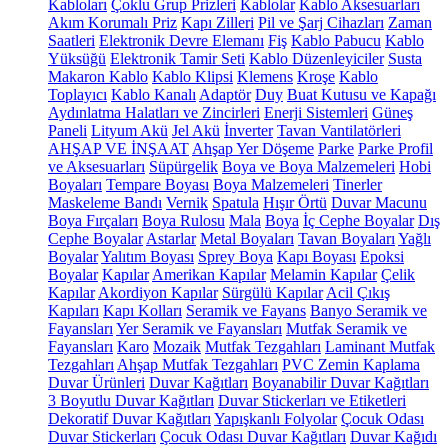
Kabloları
Çoklu Grup Prizleri
Kablolar
Kablo Aksesuarları
Akım Korumalı Priz
Kapı Zilleri
Pil ve Şarj Cihazları
Zaman
Saatleri
Elektronik Devre Elemanı
Fiş
Kablo Pabucu
Kablo
Yüksüğü
Elektronik Tamir Seti
Kablo Düzenleyiciler
Susta
Makaron Kablo
Kablo Klipsi
Klemens
Kroşe
Kablo
Toplayıcı
Kablo Kanalı
Adaptör
Duy
Buat Kutusu ve Kapağı
Aydınlatma Halatları ve Zincirleri
Enerji Sistemleri
Güneş
Paneli
Lityum Akü
Jel Akü
İnverter
Tavan Vantilatörleri
AHŞAP VE İNŞAAT
Ahşap Yer Döşeme
Parke
Parke Profil
ve Aksesuarları
Süpürgelik
Boya ve Boya Malzemeleri
Hobi
Boyaları
Tempare Boyası
Boya Malzemeleri
Tinerler
Maskeleme Bandı
Vernik
Spatula
Hışır Örtü
Duvar Macunu
Boya Fırçaları
Boya Rulosu
Mala
Boya
İç Cephe Boyalar
Dış
Cephe Boyalar
Astarlar
Metal Boyaları
Tavan Boyaları
Yağlı
Boyalar
Yalıtım Boyası
Sprey Boya
Kapı Boyası
Epoksi
Boyalar
Kapılar
Amerikan Kapılar
Melamin Kapılar
Çelik
Kapılar
Akordiyon Kapılar
Sürgülü Kapılar
Acil Çıkış
Kapıları
Kapı Kolları
Seramik ve Fayans
Banyo Seramik ve
Fayansları
Yer Seramik ve Fayansları
Mutfak Seramik ve
Fayansları
Karo
Mozaik
Mutfak Tezgahları
Laminant Mutfak
Tezgahları
Ahşap Mutfak Tezgahları
PVC Zemin Kaplama
Duvar Ürünleri
Duvar Kağıtları
Boyanabilir Duvar Kağıtları
3 Boyutlu Duvar Kağıtları
Duvar Stickerları ve Etiketleri
Dekoratif Duvar Kağıtları
Yapışkanlı Folyolar
Çocuk Odası
Duvar Stickerları
Çocuk Odası Duvar Kağıtları
Duvar Kağıdı