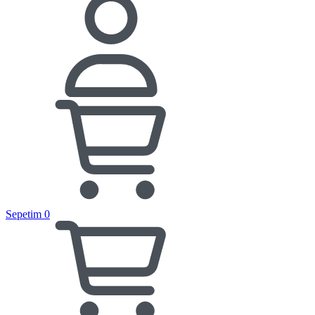
Sepetim
0