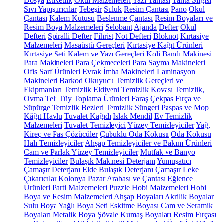
Dosya
Etiketlik
Okul Malzemeleri
Yazı Tahtası
Tahta Silgisi
Sıvı Yapıştırıcılar
Tebeşir
Suluk
Resim Çantası
Pano
Okul
Çantası
Kalem Kutusu
Beslenme Çantası
Resim Boyaları ve
Resim Boya Malzemeleri
Selobant
Ajanda
Defter
Okul
Defteri
Spiralli Defter
Fihrist
Not Defteri
Bloknot
Kırtasiye
Malzemeleri
Masaüstü Gereçleri
Kırtasiye Kağıt Ürünleri
Kırtasiye Seti
Kalem ve Yazı Gereçleri
Koli Bandı Makinesi
Para Makineleri
Para Çekmeceleri
Para Sayma Makineleri
Ofis Sarf Ürünleri
Evrak İmha Makineleri
Laminasyon
Makineleri
Barkod Okuyucu
Temizlik Gereçleri ve
Ekipmanları
Temizlik Eldiveni
Temizlik Kovası
Temizlik,
Ovma Teli
Tüy Toplama Ürünleri
Faraş
Çekpas
Fırça ve
Süpürge
Temizlik Bezleri
Temizlik Süngeri
Paspas ve Mop
Kâğıt Havlu
Tuvalet Kağıdı
Islak Mendil
Ev Temizlik
Malzemeleri
Tuvalet Temizleyici
Yüzey Temizleyiciler
Yağ,
Kireç ve Pas Çözücüler
Çubuklu Oda Kokusu
Oda Kokusu
Halı Temizleyiciler
Ahşap Temizleyiciler ve Bakım Ürünleri
Cam ve Parlak Yüzey Temizleyiciler
Mutfak ve Banyo
Temizleyiciler
Bulaşık Makinesi Deterjanı
Yumuşatıcı
Çamaşır Deterjanı
Elde Bulaşık Deterjanı
Çamaşır Leke
Çıkarıcılar
Kolonya
Pazar Arabası ve Çantası
Eğlence
Ürünleri
Parti Malzemeleri
Puzzle
Hobi Malzemeleri
Hobi
Boya ve Resim Malzemeleri
Ahşap Boyaları
Akrilik Boyalar
Sulu Boya
Yağlı Boya Seti
Eskitme Boyası
Cam ve Seramik
Boyaları
Metalik Boya
Şövale
Kumaş Boyaları
Resim Fırçası