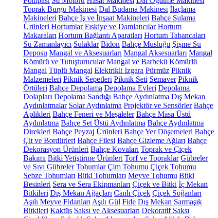
Pompası
Su Motoru
Hasat Makinesi
Dal Öğütme Makinesi
Toprak Burgu Makinesi
Dal Budama Makinesi
İlaçlama
Makineleri
Bahçe İş ve İnşaat Makineleri
Bahçe Sulama
Ürünleri
Hortumlar
Fıskiye ve Damlatıcılar
Hortum
Makaraları
Hortum Bağlantı Aparatları
Hortum Tabancaları
Su Zamanlayıcı
Sulaklar
Bidon
Bahçe Musluğu
Şişme Su
Deposu
Mangal ve Aksesuarları
Mangal Aksesuarları
Mangal
Kömürü ve Tutuşturucular
Mangal ve Barbekü
Kömürlü
Mangal
Tüplü Mangal
Elektrikli Izgara
Pürmüz
Piknik
Malzemeleri
Piknik Sepetleri
Piknik Seti
Semaver
Piknik
Örtüleri
Bahçe Depolama
Depolama Evleri
Depolama
Dolapları
Depolama Sandığı
Bahçe Aydınlatma
Dış Mekan
Aydınlatmalar
Solar Aydınlatma
Projektör ve Sensörler
Bahçe
Aplikleri
Bahçe Feneri ve Meşaleler
Bahçe Masa Üstü
Aydınlatma
Bahçe Set Üstü Aydınlatma
Bahçe Aydınlatma
Direkleri
Bahçe Peyzaj Ürünleri
Bahçe Yer Döşemeleri
Bahçe
Çit ve Bordürleri
Bahçe Filesi
Bahçe Gizleme Ağları
Bahçe
Dekorasyon Ürünleri
Bahçe Kovaları
Toprak ve Çiçek
Bakımı
Bitki Yetiştirme Ürünleri
Torf ve Topraklar
Gübreler
ve Sıvı Gübreler
Tohumlar
Çim Tohumu
Çiçek Tohumu
Sebze Tohumları
Bitki Tohumları
Meyve Tohumu
Bitki
Besinleri
Sera ve Sera Ekipmanları
Çiçek ve Bitki
İç Mekan
Bitkileri
Dış Mekan Ağaçları
Canlı Çiçek
Çiçek Soğanları
Aşılı Meyve Fidanları
Aşılı Gül
Fide
Dış Mekan Sarmaşık
Bitkileri
Kaktüs
Saksı ve Aksesuarları
Dekoratif Saksı