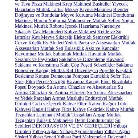
ve Tava
Pizza Makinesi
Krep Makinesi
Basküller
Yiyecek
Hazırlama
Mutfak Tartısı
Mikser
Kıyma Makinesi
Blender
Doğrayıcı ve Rondolar
Meyve Kurutma Makinesi
Dondurma
Makinesi
Hamur Yoğurma Makinesi ve Mutfak Şefleri
Yoğurt
Makinesi
Mutfak Robotu
İçecek Hazırlama
Narenciye
Sıkacağı
Çay Makineleri
Kahve Makinesi
Kettle ve Su
Isıtıcılar
Katı Meyve Sıkacağı
Elektrikli Semaver
Elektrikli
Cezve
Küçük Ev Aletleri Yedek Parça ve Aksesuarları
Mutfak
Aksesuarları
Mutfak Seti
Bulaşıklık
Askı ve Kancalar
Kaydırmaz
Mutfak Sabunluk
Mutfak Havluluk
Mutfak
Seramik ve Fayansları
Saklama ve Düzenleme
Kavanoz
Saklama ve Karıştırma Kabı
Çöp Poşeti
Sebzelikler
Saklama
Bonesi ve Kapağı
Mutfak Raf Düzenleyici
Poşetlik
Kaşıklık
Beslenme Kutusu
Damacana Pompası
Ekmeklik
Sefer Tası
Streç Film
Peçete Yüzüğü
Kavanoz Kapağı
Pipet
Buzdolabı
Poşeti
Doypack
Su Arıtma Cihazları ve Aksesuarları
Su
Arıtma Cihazları
Su Arıtma Filtreleri
Su Arıtma Aksesuarları
ve Yedek Parçaları
Arıtma Musluğu
Endüstriyel Mutfak
Ürünleri
Gıda ve İçecek
Kahve
Filtre Kahve Kağıdı
Türk
Kahvesi
Kapsül Kahve
Filtre Kahve
Çekirdek Kahve
Mutfak
Tezgahları
Laminant Mutfak Tezgahları
Ahşap Mutfak
Tezgahları
Bulaşık Makineleri
Derin Dondurucular
Su
Sebilleri
DEKORASYON VE EV GEREÇLERİ
Yılbaşı
Ürünleri
Yılbaşı Ağacı
Yılbaşı Aydınlatmaları
Yılbaşı Ağacı
Süsleri
Yılbaşı Sepeti
Yılbaşı Parti Malzemeleri
Dekoratif