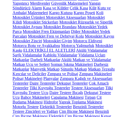
Yapıştırıcı
Merdivenler
Güvenlik Malzemeleri
Yangın
Söndürücü
Alarm
Kasa ve Kilitler
Çelik Kasa
Kilit
Kutu ve
Ambalaj Malzemeleri
Kargo Kutusu
Kargo Poşeti
Koli
Motosiklet Ürünleri
Motorsiklet Aksesuarları
Motosiklet
Kilidi
Motosiklet Stickerları
Motosiklet Rüzgarlık ve Siperlik
Motosiklet Aynası
Motosiklet Brandası
Motorsiklet Yedek
Parça
Motosiklet Fren Ekipmanları
Diğer Motosiklet Yedek
Parçaları
Motosiklet Fren ve Debriyaj Kolu
Motosiklet Kayışı
Motosiklet Zinciri
Motosiklet Giyim
Motorcu Eldiveni
Motorcu Botu ve Ayakkabısı
Motorcu Yağmurluk
Motosiklet
Kaskı
ELEKTRİKLİ EL ALETLERİ
Akülü Vidalamalar
Şarjlı Vidalamalar
Kablolu Vidalamalar
Vidalama Uçları
Matkaplar
Darbeli Matkaplar
Akülü Matkap ve Vidalamalar
Matkap Ucu ve Setleri
Somun Sıkma Makineleri
Darbesiz
Matkaplar
Manyetik Matkap
Sütunlu Matkap
Matkap Tezgahı
Kırıcılar ve Deliciler
Zımpara ve Polisaj
Zımpara Makineleri
Polisaj Makineleri
Planyalar
Zımpara Kağıdı ve Aksesuarları
Testereler
Daire Testereler
Dekupaj Testereler
Çok Amaçlı
Testereler
Tilki Kuyruğu Testereler
Testere Aksesuarları
Tilki
Kuyruğu Testere Ucu
Daire Testere Bıçağı
Dekupaj Testere
Ucu
Bahçe Makineleri
Çapalama Makinesi
Tırpan
Çit
Budama Makinesi
Hidrofor
Yaprak Toplama Makinesi
Motorlu Testere
Elektrikli Testereler
Benzinli Testereler
Testere Zincirleri ve Yağları
Çim Biçme Makinesi
Benzinli
Çim Biçme Makinesi
Elektrikli Çim Biçme Makinesi
Kenar