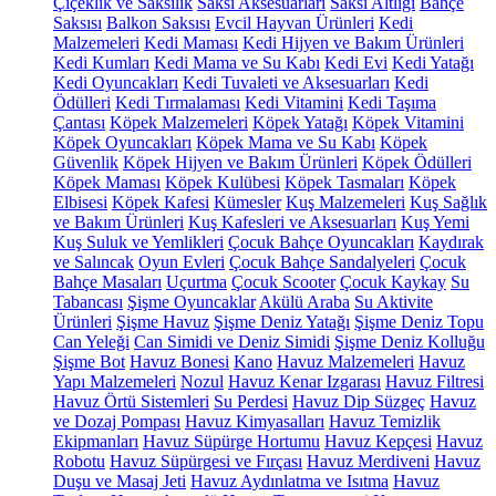
Çiçeklik ve Saksılık
Saksı Aksesuarları
Saksı Altlığı
Bahçe
Saksısı
Balkon Saksısı
Evcil Hayvan Ürünleri
Kedi
Malzemeleri
Kedi Maması
Kedi Hijyen ve Bakım Ürünleri
Kedi Kumları
Kedi Mama ve Su Kabı
Kedi Evi
Kedi Yatağı
Kedi Oyuncakları
Kedi Tuvaleti ve Aksesuarları
Kedi
Ödülleri
Kedi Tırmalaması
Kedi Vitamini
Kedi Taşıma
Çantası
Köpek Malzemeleri
Köpek Yatağı
Köpek Vitamini
Köpek Oyuncakları
Köpek Mama ve Su Kabı
Köpek
Güvenlik
Köpek Hijyen ve Bakım Ürünleri
Köpek Ödülleri
Köpek Maması
Köpek Kulübesi
Köpek Tasmaları
Köpek
Elbisesi
Köpek Kafesi
Kümesler
Kuş Malzemeleri
Kuş Sağlık
ve Bakım Ürünleri
Kuş Kafesleri ve Aksesuarları
Kuş Yemi
Kuş Suluk ve Yemlikleri
Çocuk Bahçe Oyuncakları
Kaydırak
ve Salıncak
Oyun Evleri
Çocuk Bahçe Sandalyeleri
Çocuk
Bahçe Masaları
Uçurtma
Çocuk Scooter
Çocuk Kaykay
Su
Tabancası
Şişme Oyuncaklar
Akülü Araba
Su Aktivite
Ürünleri
Şişme Havuz
Şişme Deniz Yatağı
Şişme Deniz Topu
Can Yeleği
Can Simidi ve Deniz Simidi
Şişme Deniz Kolluğu
Şişme Bot
Havuz Bonesi
Kano
Havuz Malzemeleri
Havuz
Yapı Malzemeleri
Nozul
Havuz Kenar Izgarası
Havuz Filtresi
Havuz Örtü Sistemleri
Su Perdesi
Havuz Dip Süzgeç
Havuz
ve Dozaj Pompası
Havuz Kimyasalları
Havuz Temizlik
Ekipmanları
Havuz Süpürge Hortumu
Havuz Kepçesi
Havuz
Robotu
Havuz Süpürgesi ve Fırçası
Havuz Merdiveni
Havuz
Duşu ve Masaj Jeti
Havuz Aydınlatma ve Isıtma
Havuz