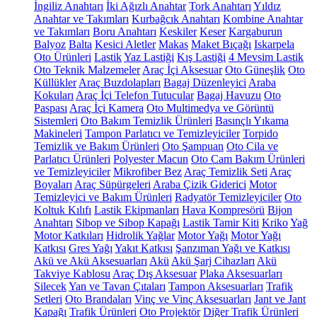
İngiliz Anahtarı
İki Ağızlı Anahtar
Tork Anahtarı
Yıldız
Anahtar ve Takımları
Kurbağcık Anahtarı
Kombine Anahtar
ve Takımları
Boru Anahtarı
Keskiler
Keser
Kargaburun
Balyoz
Balta
Kesici Aletler
Makas
Maket Bıçağı
Iskarpela
Oto Ürünleri
Lastik
Yaz Lastiği
Kış Lastiği
4 Mevsim Lastik
Oto Teknik Malzemeler
Araç İçi Aksesuar
Oto Güneşlik
Oto
Küllükler
Araç Buzdolapları
Bagaj Düzenleyici
Araba
Kokuları
Araç İçi Telefon Tutucular
Bagaj Havuzu
Oto
Paspası
Araç İçi Kamera
Oto Multimedya ve Görüntü
Sistemleri
Oto Bakım Temizlik Ürünleri
Basınçlı Yıkama
Makineleri
Tampon Parlatıcı ve Temizleyiciler
Torpido
Temizlik ve Bakım Ürünleri
Oto Şampuan
Oto Cila ve
Parlatıcı Ürünleri
Polyester Macun
Oto Cam Bakım Ürünleri
ve Temizleyiciler
Mikrofiber Bez
Araç Temizlik Seti
Araç
Boyaları
Araç Süpürgeleri
Araba Çizik Giderici
Motor
Temizleyici ve Bakım Ürünleri
Radyatör Temizleyiciler
Oto
Koltuk Kılıfı
Lastik Ekipmanları
Hava Kompresörü
Bijon
Anahtarı
Sibop ve Sibop Kapağı
Lastik Tamir Kiti
Kriko
Yağ
Motor Katkıları
Hidrolik Yağlar
Motor Yağı
Motor Yağı
Katkısı
Gres Yağı
Yakıt Katkısı
Şanzıman Yağı ve Katkısı
Akü ve Akü Aksesuarları
Akü
Akü Şarj Cihazları
Akü
Takviye Kablosu
Araç Dış Aksesuar
Plaka Aksesuarları
Silecek
Yan ve Tavan Çıtaları
Tampon Aksesuarları
Trafik
Setleri
Oto Brandaları
Vinç ve Vinç Aksesuarları
Jant ve Jant
Kapağı
Trafik Ürünleri
Oto Projektör
Diğer Trafik Ürünleri