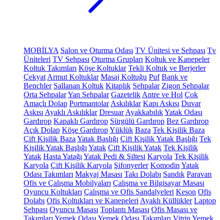
MOBİLYA
Salon ve Oturma Odası
TV Ünitesi ve Sehpası
Tv
Üniteleri
TV Sehpası
Oturma Grupları
Koltuk ve Kanepeler
Koltuk Takımları
Köşe Koltuklar
Tekli Koltuk ve Berjerler
Çekyat
Armut Koltuklar
Masaj Koltuğu
Puf
Bank ve
Benchler
Sallanan Koltuk
Kitaplık
Sehpalar
Zigon Sehpalar
Orta Sehpalar
Yan Sehpalar
Gazetelik
Antre ve Hol
Çok
Amaçlı Dolap
Portmantolar
Askılıklar
Kapı Askısı
Duvar
Askısı
Ayaklı Askılıklar
Dresuar
Ayakkabılık
Yatak Odası
Gardırop
Kapaklı Gardırop
Sürgülü Gardırop
Bez Gardırop
Açık Dolap
Köşe Gardırop
Yüklük
Baza
Tek Kişilik Baza
Çift Kişilik Baza
Yatak Başlığı
Çift Kişilik Yatak Başlığı
Tek
Kişilik Yatak Başlığı
Yatak
Çift Kişilik Yatak
Tek Kişilik
Yatak
Hasta Yatağı
Yatak Pedi & Şiltesi
Karyola
Tek Kişilik
Karyola
Çift Kişilik Karyola
Şifonyerler
Komodin
Yatak
Odası Takımları
Makyaj Masası
Takı Dolabı
Sandık
Paravan
Ofis ve Çalışma Mobilyaları
Çalışma ve Bilgisayar Masası
Oyuncu Koltukları
Çalışma ve Ofis Sandalyeleri
Keson
Ofis
Dolabı
Ofis Koltukları ve Kanepeleri
Ayaklı Küllükler
Laptop
Sehpası
Oyuncu Masası
Toplantı Masası
Ofis Masası ve
Takımları
Yemek Odası
Yemek Odası Takımları
Vitrin
Yemek