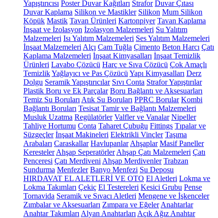
Yapıştırıcısı
Poster Duvar Kağıtları
Strafor
Duvar Çıtası
Duvar Kaplama
Silikon ve Mastikler
Silikon
Mum Silikon
Köpük
Mastik
Tavan Ürünleri
Kartonpiyer
Tavan Kaplama
İnşaat ve İzolasyon
İzolasyon Malzemeleri
Su Yalıtım
Malzemeleri
Isı Yalıtım Malzemeleri
Ses Yalıtım Malzemeleri
İnşaat Malzemeleri
Alçı
Cam Tuğla
Çimento
Beton Harcı
Çatı
Kaplama Malzemeleri
İnşaat Kimyasalları
İnşaat Temizlik
Ürünleri
Lavabo Çözücü
Harç ve Sıva Çözücü
Çok Amaçlı
Temizlik
Yağlayıcı ve Pas Çözücü
Yapı Kimyasalları
Derz
Dolgu
Seramik Yapıştırıcılar
Sıvı Conta
Strafor Yapıştırılar
Plastik Boru ve Ek Parçalar
Boru Bağlantı ve Aksesuarları
Temiz Su Boruları
Atık Su Boruları
PPRC Borular
Kombi
Bağlantı Boruları
Tesisat Tamir ve Bağlantı Malzemeleri
Musluk Uzatma
Regülatörler
Valfler ve Vanalar
Nipeller
Tahliye Hortumu
Conta
Taharet Çubuğu
Fittings
Tıpalar ve
Süzgeçler
İnşaat Makineleri
Elektrikli Vinçler
Taşıma
Arabaları
Caraskallar
Havlupanlar
Ahşaplar
Masif Paneller
Keresteler
Ahşap Seperatörler
Ahşap Çatı Malzemeleri
Çatı
Penceresi
Çatı Merdiveni
Ahşap Merdivenler
Trabzan
Sundurma
Menfezler
Banyo Menfezi
Su Deposu
HIRDAVAT EL ALETLERİ VE OTO
El Aletleri
Lokma ve
Lokma Takımları
Çekiç
El Testereleri
Kesici Grubu
Pense
Tornavida
Seramik ve Sıvacı Aletleri
Mengene ve İşkenceler
Zımbalar ve Aksesuarları
Zımpara ve Eğeler
Anahtarlar
Anahtar Takımları
Alyan Anahtarları
Açık Ağız Anahtar