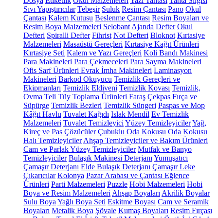
Dosya
Etiketlik
Okul Malzemeleri
Yazı Tahtası
Tahta Silgisi
Sıvı Yapıştırıcılar
Tebeşir
Suluk
Resim Çantası
Pano
Okul
Çantası
Kalem Kutusu
Beslenme Çantası
Resim Boyaları ve
Resim Boya Malzemeleri
Selobant
Ajanda
Defter
Okul
Defteri
Spiralli Defter
Fihrist
Not Defteri
Bloknot
Kırtasiye
Malzemeleri
Masaüstü Gereçleri
Kırtasiye Kağıt Ürünleri
Kırtasiye Seti
Kalem ve Yazı Gereçleri
Koli Bandı Makinesi
Para Makineleri
Para Çekmeceleri
Para Sayma Makineleri
Ofis Sarf Ürünleri
Evrak İmha Makineleri
Laminasyon
Makineleri
Barkod Okuyucu
Temizlik Gereçleri ve
Ekipmanları
Temizlik Eldiveni
Temizlik Kovası
Temizlik,
Ovma Teli
Tüy Toplama Ürünleri
Faraş
Çekpas
Fırça ve
Süpürge
Temizlik Bezleri
Temizlik Süngeri
Paspas ve Mop
Kâğıt Havlu
Tuvalet Kağıdı
Islak Mendil
Ev Temizlik
Malzemeleri
Tuvalet Temizleyici
Yüzey Temizleyiciler
Yağ,
Kireç ve Pas Çözücüler
Çubuklu Oda Kokusu
Oda Kokusu
Halı Temizleyiciler
Ahşap Temizleyiciler ve Bakım Ürünleri
Cam ve Parlak Yüzey Temizleyiciler
Mutfak ve Banyo
Temizleyiciler
Bulaşık Makinesi Deterjanı
Yumuşatıcı
Çamaşır Deterjanı
Elde Bulaşık Deterjanı
Çamaşır Leke
Çıkarıcılar
Kolonya
Pazar Arabası ve Çantası
Eğlence
Ürünleri
Parti Malzemeleri
Puzzle
Hobi Malzemeleri
Hobi
Boya ve Resim Malzemeleri
Ahşap Boyaları
Akrilik Boyalar
Sulu Boya
Yağlı Boya Seti
Eskitme Boyası
Cam ve Seramik
Boyaları
Metalik Boya
Şövale
Kumaş Boyaları
Resim Fırçası