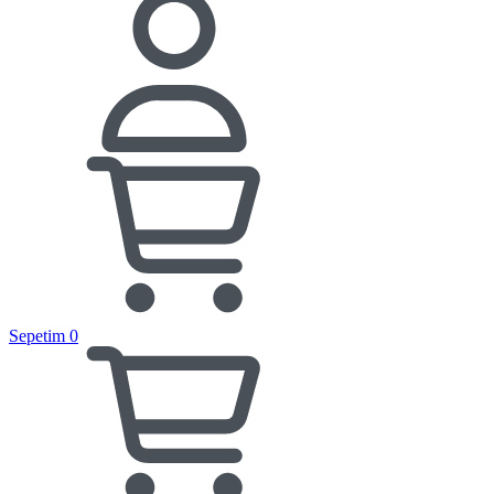
Sepetim
0