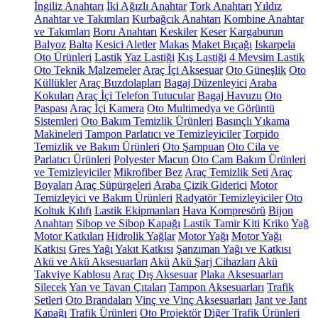
İngiliz Anahtarı
İki Ağızlı Anahtar
Tork Anahtarı
Yıldız
Anahtar ve Takımları
Kurbağcık Anahtarı
Kombine Anahtar
ve Takımları
Boru Anahtarı
Keskiler
Keser
Kargaburun
Balyoz
Balta
Kesici Aletler
Makas
Maket Bıçağı
Iskarpela
Oto Ürünleri
Lastik
Yaz Lastiği
Kış Lastiği
4 Mevsim Lastik
Oto Teknik Malzemeler
Araç İçi Aksesuar
Oto Güneşlik
Oto
Küllükler
Araç Buzdolapları
Bagaj Düzenleyici
Araba
Kokuları
Araç İçi Telefon Tutucular
Bagaj Havuzu
Oto
Paspası
Araç İçi Kamera
Oto Multimedya ve Görüntü
Sistemleri
Oto Bakım Temizlik Ürünleri
Basınçlı Yıkama
Makineleri
Tampon Parlatıcı ve Temizleyiciler
Torpido
Temizlik ve Bakım Ürünleri
Oto Şampuan
Oto Cila ve
Parlatıcı Ürünleri
Polyester Macun
Oto Cam Bakım Ürünleri
ve Temizleyiciler
Mikrofiber Bez
Araç Temizlik Seti
Araç
Boyaları
Araç Süpürgeleri
Araba Çizik Giderici
Motor
Temizleyici ve Bakım Ürünleri
Radyatör Temizleyiciler
Oto
Koltuk Kılıfı
Lastik Ekipmanları
Hava Kompresörü
Bijon
Anahtarı
Sibop ve Sibop Kapağı
Lastik Tamir Kiti
Kriko
Yağ
Motor Katkıları
Hidrolik Yağlar
Motor Yağı
Motor Yağı
Katkısı
Gres Yağı
Yakıt Katkısı
Şanzıman Yağı ve Katkısı
Akü ve Akü Aksesuarları
Akü
Akü Şarj Cihazları
Akü
Takviye Kablosu
Araç Dış Aksesuar
Plaka Aksesuarları
Silecek
Yan ve Tavan Çıtaları
Tampon Aksesuarları
Trafik
Setleri
Oto Brandaları
Vinç ve Vinç Aksesuarları
Jant ve Jant
Kapağı
Trafik Ürünleri
Oto Projektör
Diğer Trafik Ürünleri