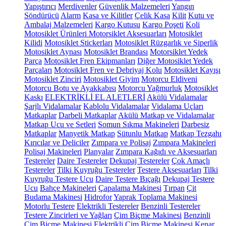
Yapıştırıcı
Merdivenler
Güvenlik Malzemeleri
Yangın
Söndürücü
Alarm
Kasa ve Kilitler
Çelik Kasa
Kilit
Kutu ve
Ambalaj Malzemeleri
Kargo Kutusu
Kargo Poşeti
Koli
Motosiklet Ürünleri
Motorsiklet Aksesuarları
Motosiklet
Kilidi
Motosiklet Stickerları
Motosiklet Rüzgarlık ve Siperlik
Motosiklet Aynası
Motosiklet Brandası
Motorsiklet Yedek
Parça
Motosiklet Fren Ekipmanları
Diğer Motosiklet Yedek
Parçaları
Motosiklet Fren ve Debriyaj Kolu
Motosiklet Kayışı
Motosiklet Zinciri
Motosiklet Giyim
Motorcu Eldiveni
Motorcu Botu ve Ayakkabısı
Motorcu Yağmurluk
Motosiklet
Kaskı
ELEKTRİKLİ EL ALETLERİ
Akülü Vidalamalar
Şarjlı Vidalamalar
Kablolu Vidalamalar
Vidalama Uçları
Matkaplar
Darbeli Matkaplar
Akülü Matkap ve Vidalamalar
Matkap Ucu ve Setleri
Somun Sıkma Makineleri
Darbesiz
Matkaplar
Manyetik Matkap
Sütunlu Matkap
Matkap Tezgahı
Kırıcılar ve Deliciler
Zımpara ve Polisaj
Zımpara Makineleri
Polisaj Makineleri
Planyalar
Zımpara Kağıdı ve Aksesuarları
Testereler
Daire Testereler
Dekupaj Testereler
Çok Amaçlı
Testereler
Tilki Kuyruğu Testereler
Testere Aksesuarları
Tilki
Kuyruğu Testere Ucu
Daire Testere Bıçağı
Dekupaj Testere
Ucu
Bahçe Makineleri
Çapalama Makinesi
Tırpan
Çit
Budama Makinesi
Hidrofor
Yaprak Toplama Makinesi
Motorlu Testere
Elektrikli Testereler
Benzinli Testereler
Testere Zincirleri ve Yağları
Çim Biçme Makinesi
Benzinli
Çim Biçme Makinesi
Elektrikli Çim Biçme Makinesi
Kenar