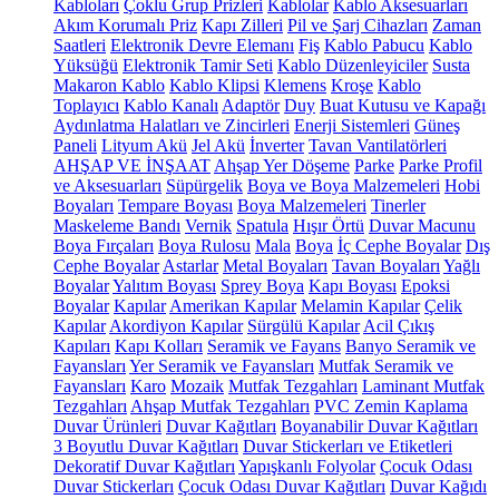
Kabloları
Çoklu Grup Prizleri
Kablolar
Kablo Aksesuarları
Akım Korumalı Priz
Kapı Zilleri
Pil ve Şarj Cihazları
Zaman
Saatleri
Elektronik Devre Elemanı
Fiş
Kablo Pabucu
Kablo
Yüksüğü
Elektronik Tamir Seti
Kablo Düzenleyiciler
Susta
Makaron Kablo
Kablo Klipsi
Klemens
Kroşe
Kablo
Toplayıcı
Kablo Kanalı
Adaptör
Duy
Buat Kutusu ve Kapağı
Aydınlatma Halatları ve Zincirleri
Enerji Sistemleri
Güneş
Paneli
Lityum Akü
Jel Akü
İnverter
Tavan Vantilatörleri
AHŞAP VE İNŞAAT
Ahşap Yer Döşeme
Parke
Parke Profil
ve Aksesuarları
Süpürgelik
Boya ve Boya Malzemeleri
Hobi
Boyaları
Tempare Boyası
Boya Malzemeleri
Tinerler
Maskeleme Bandı
Vernik
Spatula
Hışır Örtü
Duvar Macunu
Boya Fırçaları
Boya Rulosu
Mala
Boya
İç Cephe Boyalar
Dış
Cephe Boyalar
Astarlar
Metal Boyaları
Tavan Boyaları
Yağlı
Boyalar
Yalıtım Boyası
Sprey Boya
Kapı Boyası
Epoksi
Boyalar
Kapılar
Amerikan Kapılar
Melamin Kapılar
Çelik
Kapılar
Akordiyon Kapılar
Sürgülü Kapılar
Acil Çıkış
Kapıları
Kapı Kolları
Seramik ve Fayans
Banyo Seramik ve
Fayansları
Yer Seramik ve Fayansları
Mutfak Seramik ve
Fayansları
Karo
Mozaik
Mutfak Tezgahları
Laminant Mutfak
Tezgahları
Ahşap Mutfak Tezgahları
PVC Zemin Kaplama
Duvar Ürünleri
Duvar Kağıtları
Boyanabilir Duvar Kağıtları
3 Boyutlu Duvar Kağıtları
Duvar Stickerları ve Etiketleri
Dekoratif Duvar Kağıtları
Yapışkanlı Folyolar
Çocuk Odası
Duvar Stickerları
Çocuk Odası Duvar Kağıtları
Duvar Kağıdı