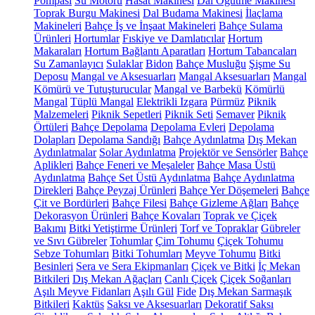
Pompası
Su Motoru
Hasat Makinesi
Dal Öğütme Makinesi
Toprak Burgu Makinesi
Dal Budama Makinesi
İlaçlama
Makineleri
Bahçe İş ve İnşaat Makineleri
Bahçe Sulama
Ürünleri
Hortumlar
Fıskiye ve Damlatıcılar
Hortum
Makaraları
Hortum Bağlantı Aparatları
Hortum Tabancaları
Su Zamanlayıcı
Sulaklar
Bidon
Bahçe Musluğu
Şişme Su
Deposu
Mangal ve Aksesuarları
Mangal Aksesuarları
Mangal
Kömürü ve Tutuşturucular
Mangal ve Barbekü
Kömürlü
Mangal
Tüplü Mangal
Elektrikli Izgara
Pürmüz
Piknik
Malzemeleri
Piknik Sepetleri
Piknik Seti
Semaver
Piknik
Örtüleri
Bahçe Depolama
Depolama Evleri
Depolama
Dolapları
Depolama Sandığı
Bahçe Aydınlatma
Dış Mekan
Aydınlatmalar
Solar Aydınlatma
Projektör ve Sensörler
Bahçe
Aplikleri
Bahçe Feneri ve Meşaleler
Bahçe Masa Üstü
Aydınlatma
Bahçe Set Üstü Aydınlatma
Bahçe Aydınlatma
Direkleri
Bahçe Peyzaj Ürünleri
Bahçe Yer Döşemeleri
Bahçe
Çit ve Bordürleri
Bahçe Filesi
Bahçe Gizleme Ağları
Bahçe
Dekorasyon Ürünleri
Bahçe Kovaları
Toprak ve Çiçek
Bakımı
Bitki Yetiştirme Ürünleri
Torf ve Topraklar
Gübreler
ve Sıvı Gübreler
Tohumlar
Çim Tohumu
Çiçek Tohumu
Sebze Tohumları
Bitki Tohumları
Meyve Tohumu
Bitki
Besinleri
Sera ve Sera Ekipmanları
Çiçek ve Bitki
İç Mekan
Bitkileri
Dış Mekan Ağaçları
Canlı Çiçek
Çiçek Soğanları
Aşılı Meyve Fidanları
Aşılı Gül
Fide
Dış Mekan Sarmaşık
Bitkileri
Kaktüs
Saksı ve Aksesuarları
Dekoratif Saksı