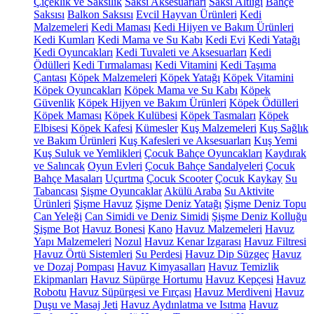
Çiçeklik ve Saksılık
Saksı Aksesuarları
Saksı Altlığı
Bahçe
Saksısı
Balkon Saksısı
Evcil Hayvan Ürünleri
Kedi
Malzemeleri
Kedi Maması
Kedi Hijyen ve Bakım Ürünleri
Kedi Kumları
Kedi Mama ve Su Kabı
Kedi Evi
Kedi Yatağı
Kedi Oyuncakları
Kedi Tuvaleti ve Aksesuarları
Kedi
Ödülleri
Kedi Tırmalaması
Kedi Vitamini
Kedi Taşıma
Çantası
Köpek Malzemeleri
Köpek Yatağı
Köpek Vitamini
Köpek Oyuncakları
Köpek Mama ve Su Kabı
Köpek
Güvenlik
Köpek Hijyen ve Bakım Ürünleri
Köpek Ödülleri
Köpek Maması
Köpek Kulübesi
Köpek Tasmaları
Köpek
Elbisesi
Köpek Kafesi
Kümesler
Kuş Malzemeleri
Kuş Sağlık
ve Bakım Ürünleri
Kuş Kafesleri ve Aksesuarları
Kuş Yemi
Kuş Suluk ve Yemlikleri
Çocuk Bahçe Oyuncakları
Kaydırak
ve Salıncak
Oyun Evleri
Çocuk Bahçe Sandalyeleri
Çocuk
Bahçe Masaları
Uçurtma
Çocuk Scooter
Çocuk Kaykay
Su
Tabancası
Şişme Oyuncaklar
Akülü Araba
Su Aktivite
Ürünleri
Şişme Havuz
Şişme Deniz Yatağı
Şişme Deniz Topu
Can Yeleği
Can Simidi ve Deniz Simidi
Şişme Deniz Kolluğu
Şişme Bot
Havuz Bonesi
Kano
Havuz Malzemeleri
Havuz
Yapı Malzemeleri
Nozul
Havuz Kenar Izgarası
Havuz Filtresi
Havuz Örtü Sistemleri
Su Perdesi
Havuz Dip Süzgeç
Havuz
ve Dozaj Pompası
Havuz Kimyasalları
Havuz Temizlik
Ekipmanları
Havuz Süpürge Hortumu
Havuz Kepçesi
Havuz
Robotu
Havuz Süpürgesi ve Fırçası
Havuz Merdiveni
Havuz
Duşu ve Masaj Jeti
Havuz Aydınlatma ve Isıtma
Havuz