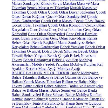
Masası Sandalyesi
Konsol
Servis Masaları
Masa ve Masa
Takımları
Yemek Masası ve Takımları
Mutfak Masası ve
Takımları
Çocuk Odası
Çocuk Odası Duvar Stickerları
Çocuk
Odası Duvar Kağıtları
Çocuk Odası Sandalyeleri
Çocuk
Odası Gardıropları
Çocuk Odası Masası
Çocuk Odası Bazası
Çocuk Odası Takımları
Çocuk Odası Komodini
Çocuk Odası
Karyolaları
Genç Odası
Genç Odası Takımları
Genç Odası
Komodini
Genç Odası Şifonyerleri
Genç Odası Bazaları
Genç Odası Gardıropları
Genç Odası Karyolaları
Ranza
Bebek Odası
Bebek Beşikleri
Mama Sandalyesi
Bebek
Karyolaları
Bebek Gardıropları
Bebek Yatakları
Bebek Odası
Takımları
Oyuncak Dolabı
Bebek Şifonyer
Bebek Odası
Tekstili
Bebek Yorganı
Bebek Çarşafı
Bebek Nevresim
Takımı
Bebek Battaniyesi
Bebek Uyku Seti
Mobilya
Aksesuarları
Mobilya Yedek Parçaları
Mobilya Kulpları
Raf
Ayakları
Keçeler
Masa Ayağı
Mobilya Ayağı
BAHÇE,BALKON VE OUTDOOR
Bahçe Mobilyaları
Bahçe Takımları
Balkon ve Bahçe Oturma Grubu
Bahçe ve
Balkon Yemek Masası Takımları
Balkon ve Bahçe Köşe
Takımı
Bistro Setleri
Bahçe Minderi
Çardak ve Kameriyeler
Bahçe ve Balkon Masası
Bahçe Şemsiyesi
Bahçe Bankı
Bahçe Sandalyeleri
Bahçe Sehpası
Bahçe Mobilya Kılıfları
Hamak
Bahçe Salıncağı
Şezlong
Bahçe Koltukları
Ahşap Ev
ve Bungalov
Tente
Prefabrik Evler
Kamp Spor ve Outdoor
Kamp Malzemeleri
Çadırlar
Kamp Sandalyesi
Uyku Tulumu