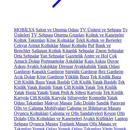
MOBİLYA
Salon ve Oturma Odası
TV Ünitesi ve Sehpası
Tv
Üniteleri
TV Sehpası
Oturma Grupları
Koltuk ve Kanepeler
Koltuk Takımları
Köşe Koltuklar
Tekli Koltuk ve Berjerler
Çekyat
Armut Koltuklar
Masaj Koltuğu
Puf
Bank ve
Benchler
Sallanan Koltuk
Kitaplık
Sehpalar
Zigon Sehpalar
Orta Sehpalar
Yan Sehpalar
Gazetelik
Antre ve Hol
Çok
Amaçlı Dolap
Portmantolar
Askılıklar
Kapı Askısı
Duvar
Askısı
Ayaklı Askılıklar
Dresuar
Ayakkabılık
Yatak Odası
Gardırop
Kapaklı Gardırop
Sürgülü Gardırop
Bez Gardırop
Açık Dolap
Köşe Gardırop
Yüklük
Baza
Tek Kişilik Baza
Çift Kişilik Baza
Yatak Başlığı
Çift Kişilik Yatak Başlığı
Tek
Kişilik Yatak Başlığı
Yatak
Çift Kişilik Yatak
Tek Kişilik
Yatak
Hasta Yatağı
Yatak Pedi & Şiltesi
Karyola
Tek Kişilik
Karyola
Çift Kişilik Karyola
Şifonyerler
Komodin
Yatak
Odası Takımları
Makyaj Masası
Takı Dolabı
Sandık
Paravan
Ofis ve Çalışma Mobilyaları
Çalışma ve Bilgisayar Masası
Oyuncu Koltukları
Çalışma ve Ofis Sandalyeleri
Keson
Ofis
Dolabı
Ofis Koltukları ve Kanepeleri
Ayaklı Küllükler
Laptop
Sehpası
Oyuncu Masası
Toplantı Masası
Ofis Masası ve
Takımları
Yemek Odası
Yemek Odası Takımları
Vitrin
Yemek