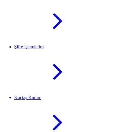
Şifre İşlemlerim
Koçtaş Kartım