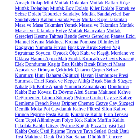
Amaçlı Dolap
Mini Mutfak Dolapları
Mutfak Rafları
Köşe
Mutfak Dolapları
Mutfak Boy Dolabı
Kiler Dolabı
Ekmek ve
Sebze Dolabı
Tabureler
Sandalye
Mutfak Sandalyeleri
Bar
Sandalyeleri
Katlanır Sandalyeler
Mutfak Köşe Takımları
Masa ve Masa Takımları
Yemek Masası ve Takımları
Mutfak
Masası ve Takımları
Eviye
Mutfak Bataryaları
Mutfak
Gereçleri
Kesme Tahtası
Rende
Servis Gereçleri
Patates Ezici
Manuel Kıyma Makinesi
Krema Pompası
Dilimleyici
Doğrayıcı
Yumurta Fırçası
Bıçak ve Bıçak Setleri
Yağ
Sıçratmaz
Soyucu, Oyacak
Ölçü Kabı ve Kaşığı
Merdane ve
Oklava
Hamur Açma Matı
Fındık Kıracağı ve Ceviz Kıracağı
Elek
Dondurma Kaşığı
Buz Kalıbı
Bıçak Bileyici Masat
Açacak ve Tirbuşon
Çekirdek Çıkarıcı
Çırpıcı
Sebze
Kurutucu
Huni
Baharat Öğütücü
Havan
Hamburger Presi
Sarımsak Ezici
Kaşık ve Kepçe Altlığı
Bıçak Standı
Süzgeç
Nihale
İçli Köfte Aparatı
Yumurta Zamanlayıcı
Dondurma
Kalıbı
Buz Kovası
Et Dövme Aleti
Sarma Makinesi
Kahve
Değirmenleri
Limon Sıkacağı
Pişirme Grubu
Çay ve Kahve
Demleme
French Press
Dripper
Chemex
Cezve
Çay Süzgeci
Demlik
Moka Pot
Çaydanlık
Kahve Filtresi
Sifon Kahve
Fırında Pişirme
Pasta Kalıbı
Kurabiye Kalıbı
Fırın Tepsisi
Cam Tepsi
Alüminyum Folyo
Kek Kalıbı
Muffin Kalıbı
Çikolata Kalıbı
Güveç
Pişirme Kağıdı
Pizza Tepsisi
Tart
Kalıbı
Ocak Üstü Pişirme
Tava ve Tava Setleri
Ocak Üstü
Tost Makinesi
Ocak Üstü Sac
Sahan
Düdüklü Tencere