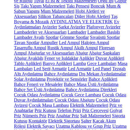
ve Rulosu
Tuval
El İşi & Tekstil Malzemeleri
Örgü İpi
Güpür
Şiş
Takı Yapım Malzemeleri
Takı Pensesi
Boncuk
Mum &
Sabun Yapımı
Mum Malzemeleri
Hobi Aletleri ve
Aksesuarları
Silikon Tabancaları
Diğer Hobi Aletleri
Taş
Boyama & Mozaik
AYDINLATMA VE ELEKTRİK
Ev
Aydınlatmaları
Avizeler
Sarkıt Avizeler
Plafonyer Avizeler
Lambaderler ve Aksesuarları
Lambader
Lambader Başlığı
Lambader Ayağı
Spotlar
Gömme Spotlar
Sıvaüstü Spotlar
Tavan Spotlar
Ampuller
Led Ampul
Halojen Ampul
Tasarruflu Ampul
Rustik Ampul
Akıllı Ampul
Floresan
Ampul
Abajurlar ve Aksesuarları
Abajur
Abajur Şapkaları
Abajur Ayaklığı
Fener ve Işıldaklar
Aplikler
Duvar Aplikleri
Tablo Aplikleri
Banyo Aplikleri
Lamba
Gece Lambaları
Masa
Lambaları
Led Şerit
Armatür
Led Armatür
Led Panel
Tezgah
Altı Aydınlatma
Bahçe Aydınlatma
Dış Mekan Aydınlatmalar
Solar Aydınlatma
Projektör ve Sensörler
Bahçe Aplikleri
Bahçe Feneri ve Meşaleler
Bahçe Masa Üstü Aydınlatma
Bahçe Set Üstü Aydınlatma
Bahçe Aydınlatma Direkleri
Çocuk Odası Aydınlatma
Çocuk Gece Lambası
Çocuk Odası
Duvar Aydınlatmaları
Çocuk Odası Abajuru
Çocuk Odası
Avizesi
Çocuk Masa Lambası
Elektrik Malzemeleri
Priz ve
Anahtarlar
Priz Kutusu
Telefon Prizi
Priz Çerçevesi
Golyat
Priz
Nümeris Priz
Priz
Anahtar Priz
Şalt Malzemeleri
Sigorta
Kutusu
Kontaktör
Elektrik Sigortası
Şalter
Kaçak Akım
Rölesi
Elektrik Sayacı
Uzatma Kablosu ve Grup Priz
Uzatma