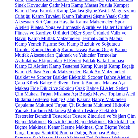
Sinek Kovucular
Çadır Matı
Kamp Masası
Pusula
Kampet
Kamp Duşu
Isıtıcılar
Kamp Çantası
Şişme Yastık
Magnezyum
Çubuğu
Kamp Tuvaleti
Kamp Taburesi
Şişme Yatak
Çadır
Aksesuarı
Sırt Çantası
Hayatta Kalma Malzemeleri
Spor
Aletleri
Pilates, Yoga ve Jimnastik
Ağırlık ve Halter Ürünleri
Fitness ve Kardiyo Ürünleri
Diğer Spor Ürünleri
Valiz ve
Bavul
Kamp Mutfak Malzemeleri
Termal Çanta
Matara
Kamp Yemek Pişirme Seti
Kamp Buzluk ve Soğutucu
Ürünler
Kamp Demliği
Kamp Tavası
Kamp Ocağı
Kamp
Mutfak Aksesuarları
Çakmak ve Yakıcılar
Termoslar
Aydınlatma Ekipmanları
El Feneri
Işıldak
Kafa Lambası
Kamp El Aletleri
Kamp Testeresi
Kamp Küreği
Kamp Bıçağı
Kamp Baltası
Avcılık Malzemeleri
Balık Av Malzemeleri
Bisiklet ve Scooter
Bisiklet
Elektrikli Scooter
Bahçe Aletleri
Çapa
Kürek
Bahçe Eldiveni
Tırmık
Budama Makası
Aşı
Makası
Fide Dikici ve Sökücü
Orak
Bahçe El Aleti Setleri
Çim Makası
Tırpan Misinası
Aşı Bıçağı
Meyve Toplama Aleti
Budama Testeresi
Bahçe Çatalı
Kazma
Bahçe Makineleri
Çapalama Makinesi
Tırpan
Çit Budama Makinesi
Hidrofor
Yaprak Toplama Makinesi
Motorlu Testere
Elektrikli
Testereler
Benzinli Testereler
Testere Zincirleri ve Yağları
Çim
Biçme Makinesi
Benzinli Çim Biçme Makinesi
Elektrikli Çim
Biçme Makinesi
Kenar Kesme Makinesi
Çim Biçme Yedek
Parça
Pompa
Santrifüj Pompa
Dalgıç Pompası
Bahçe