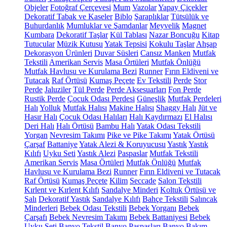
Objeler
Fotoğraf Çerçevesi
Mum
Vazolar
Yapay Çiçekler
Dekoratif Tabak ve Kaseler
Biblo
Şaraplıklar
Tütsülük ve
Buhurdanlık
Mumluklar ve Şamdanlar
Meyvelik
Magnet
Kumbara
Dekoratif Taşlar
Kül Tablası
Nazar Boncuğu
Kitap
Tutucular
Müzik Kutusu
Yatak Tepsisi
Kokulu Taşlar
Ahşap
Dekorasyon Ürünleri
Duvar Süsleri
Cansız Manken
Mutfak
Tekstili
Amerikan Servis
Masa Örtüleri
Mutfak Önlüğü
Mutfak Havlusu ve Kurulama Bezi
Runner
Fırın Eldiveni ve
Tutacak
Raf Örtüsü
Kumaş Peçete
Ev Tekstili
Perde
Stor
Perde
Jaluziler
Tül Perde
Perde Aksesuarları
Fon Perde
Rustik Perde
Çocuk Odası Perdesi
Güneşlik
Mutfak Perdeleri
Halı
Yolluk
Mutfak Halısı
Makine Halısı
Shaggy Halı
Jüt ve
Hasır Halı
Çocuk Odası Halıları
Halı Kaydırmazı
El Halısı
Deri Halı
Halı Örtüsü
Bambu Halı
Yatak Odası Tekstili
Yorgan
Nevresim Takımı
Pike ve Pike Takımı
Yatak Örtüsü
Çarşaf
Battaniye
Yatak Alezi & Koruyucusu
Yastık
Yastık
Kılıfı
Uyku Seti
Yastık Alezi
Paspaslar
Mutfak Tekstili
Amerikan Servis
Masa Örtüleri
Mutfak Önlüğü
Mutfak
Havlusu ve Kurulama Bezi
Runner
Fırın Eldiveni ve Tutacak
Raf Örtüsü
Kumaş Peçete
Kilim
Seccade
Salon Tekstili
Kırlent ve Kırlent Kılıfı
Sandalye Minderi
Koltuk Örtüsü ve
Şalı
Dekoratif Yastık
Sandalye Kılıfı
Bahçe Tekstili
Salıncak
Minderleri
Bebek Odası Tekstili
Bebek Yorganı
Bebek
Çarşafı
Bebek Nevresim Takımı
Bebek Battaniyesi
Bebek
Uyku Seti
Banyo Tekstil
Banyo Paspasları
Banyo Bakım