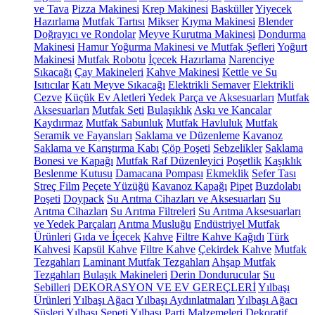
ve Tava
Pizza Makinesi
Krep Makinesi
Basküller
Yiyecek
Hazırlama
Mutfak Tartısı
Mikser
Kıyma Makinesi
Blender
Doğrayıcı ve Rondolar
Meyve Kurutma Makinesi
Dondurma
Makinesi
Hamur Yoğurma Makinesi ve Mutfak Şefleri
Yoğurt
Makinesi
Mutfak Robotu
İçecek Hazırlama
Narenciye
Sıkacağı
Çay Makineleri
Kahve Makinesi
Kettle ve Su
Isıtıcılar
Katı Meyve Sıkacağı
Elektrikli Semaver
Elektrikli
Cezve
Küçük Ev Aletleri Yedek Parça ve Aksesuarları
Mutfak
Aksesuarları
Mutfak Seti
Bulaşıklık
Askı ve Kancalar
Kaydırmaz
Mutfak Sabunluk
Mutfak Havluluk
Mutfak
Seramik ve Fayansları
Saklama ve Düzenleme
Kavanoz
Saklama ve Karıştırma Kabı
Çöp Poşeti
Sebzelikler
Saklama
Bonesi ve Kapağı
Mutfak Raf Düzenleyici
Poşetlik
Kaşıklık
Beslenme Kutusu
Damacana Pompası
Ekmeklik
Sefer Tası
Streç Film
Peçete Yüzüğü
Kavanoz Kapağı
Pipet
Buzdolabı
Poşeti
Doypack
Su Arıtma Cihazları ve Aksesuarları
Su
Arıtma Cihazları
Su Arıtma Filtreleri
Su Arıtma Aksesuarları
ve Yedek Parçaları
Arıtma Musluğu
Endüstriyel Mutfak
Ürünleri
Gıda ve İçecek
Kahve
Filtre Kahve Kağıdı
Türk
Kahvesi
Kapsül Kahve
Filtre Kahve
Çekirdek Kahve
Mutfak
Tezgahları
Laminant Mutfak Tezgahları
Ahşap Mutfak
Tezgahları
Bulaşık Makineleri
Derin Dondurucular
Su
Sebilleri
DEKORASYON VE EV GEREÇLERİ
Yılbaşı
Ürünleri
Yılbaşı Ağacı
Yılbaşı Aydınlatmaları
Yılbaşı Ağacı
Süsleri
Yılbaşı Sepeti
Yılbaşı Parti Malzemeleri
Dekoratif