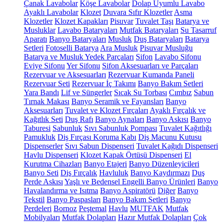
Çanak Lavabolar
Köşe Lavabolar
Dolap Uyumlu Lavabo
Ayaklı Lavabolar
Klozet
Duvara Sıfır Klozetler
Asma
Klozetler
Klozet Kapakları
Pisuvar
Tuvalet Taşı
Batarya ve
Musluklar
Lavabo Bataryaları
Mutfak Bataryaları
Su Tasarruf
Aparatı
Banyo Bataryaları
Musluk
Duş Bataryaları
Batarya
Setleri
Fotoselli Batarya
Ara Musluk
Pisuvar Musluğu
Batarya ve Musluk Yedek Parçaları
Sifon
Lavabo Sifonu
Eviye Sifonu
Yer Sifonu
Sifon Aksesuarları ve Parçaları
Rezervuar ve Aksesuarları
Rezervuar Kumanda Paneli
Rezervuar Seti
Rezervuar İç Takımı
Banyo Bakım Setleri
Yara Bandı
Lif ve Süngerler
Sıcak Su Torbası
Cımbız
Sabun
Tırnak Makası
Banyo Seramik ve Fayansları
Banyo
Aksesuarları
Tuvalet ve Klozet Fırçaları
Ayaklı Fırçalık ve
Kağıtlık Seti
Duş Rafı
Banyo Aynaları
Banyo Askısı
Banyo
Taburesi
Sabunluk
Sıvı Sabunluk Pompası
Tuvalet Kağıtlığı
Pamukluk
Diş Fırçası Koruma Kabı
Diş Macunu Kutusu
Dispenserler
Sıvı Sabun Dispenseri
Tuvalet Kağıdı Dispenseri
Havlu Dispenseri
Klozet Kapak Örtüsü Dispenseri
El
Kurutma Cihazları
Banyo Etajeri
Banyo Düzenleyicileri
Banyo Seti
Diş Fırçalık
Havluluk
Banyo Kaydırmazı
Duş
Perde Askısı
Yaşlı ve Bedensel Engelli Banyo Ürünleri
Banyo
Havalandırma ve Isıtma
Banyo Aspiratörü
Diğer
Banyo
Tekstil
Banyo Paspasları
Banyo Bakım Setleri
Banyo
Perdeleri
Bornoz
Peştemal
Havlu
MUTFAK
Mutfak
Mobilyaları
Mutfak Dolapları
Hazır Mutfak Dolapları
Çok