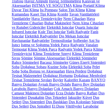
Trafosu
Havuz Ampulü
Havuz Termometresi
Karavan ve
Aksesuarları
ISITMA VE SOĞUTMA
Klima
Portatif Klima
Duvar Tipi Klima
Isı Pompası
Salon Tipi Klima
Klima
Kumandası
Kaset Tipi Klima
Kombi
Tavan Vantilatörleri
Vantilatörler
Hava Temizleyiciler
Nem Cihazları
Hava
Temizleme Cihazları
Buhar Makineleri
Nem Alma Cihazları
ve Rutubet Gidericiler
Elektrikli Isıtıcılar
Quartz Isıtıcılar
Infrared Isıtıcılar
Kule Tipi Isıtıcılar
Yağlı Radyatör
Fanlı
Isıtıcılar
Elektrikli Radyatörler
Dış Mekan Isıtıcılar
Havlupanlar
Radyatörler
Termosifonlar
Şofbenler
Ani Su
Isıtıcı
Isıtma ve Soğutma Yedek Parça
Radyatör Vanaları
Termostat
Klima Yedek Parça
Radyatör Yedek Parça
Klima
Temizleyicisi
Klima Temizleme Spreyi
Klima Temizleme
Sıvısı
Şömine
Şömine Aksesuarları
Elektrikli Şömineler
Bahçe Şömineleri
Bacasız Şömineler
Güneş Enerji Sistemleri
Soba
Doğalgaz Sobası
Kuzine Soba
Elektrikli Soba
Pelet
Soba
Soba Borusu ve Aksesuarları
Hava Perdesi
Doğalgaz
Tesisat Malzemeleri
Doğalgaz Hortumu
Doğalgaz Menfezleri
Tesisat Temizleme Sıvıları
Boyler
Kalorifer Kazanı
BANYO
Banyo Dolapları
Aynalı Banyo Dolabı
Banyo Boy Dolapları
Lavabolu Banyo Dolapları
Çok Amaçlı Banyo Dolapları
Çamaşır Makinesi Dolapları
Ecza Dolabı
Banyo Rafları
Duş
Sistemleri
Duşakabin
Duş Tekneleri
Jakuziler
Küvet
Duş
Setleri
Duş Sistemleri
Duş Başlıkları
Duş Kolonları
Sürgülü
Duş Setleri
Duş Spiralleri
El Duşu
Vitrifiyeler
Lavabolar