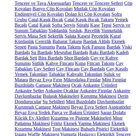
Tencere ve Tava Aksesuarları
Tencere ve Tencere Setleri
Çöp
Kovaları
Banyo Çöp Kovaları
Mutfak Çöp Kovaları
Endüstriyel Çöp Kovaları
Dolap İçi Çöp Kovaları
Sofra
Grubu
Çatal,Kaşık,Bıçak
Çatal Kaşık Bıçak Takımı
Yemek
Bıçağı
Çatal
Kaşık
Sofra Servis
Sürahi
Kase
Tepsi
Servis ve
Sunum Tabakları
Yağdanlık
Sosluk, Reçellik
Yumurtalık
Servis Maşa Seti
Şekerlik
Salata Kasesi
Peçetelik
Karaf
Kürdanlık
Çerezlik
Baharat Takımı
Bardak Altlığı
Ekmek
Sepeti
Pasta Sunumu
Pasta Takımı
Kek Fanusu
Bardak
Viski
Bardağı
Su Bardağı
Meşrubat Bardağı
Rakı Bardağı
Kadeh
Bardak Seti
Bira Bardağı
Shot Bardağı
Çay ve Kahve
Sunumu
Sütlük
Kahve Fincanı
Kupa
Fincan Takımı
Çay
Tabakları
Çay Setleri
Çay Fincanı
Çay Bardağı
Çay Kaşığı
Yemek Takımları
Tabaklar
Kahvaltı Takımları
Suluk ve
Matara
Beyaz Eşya
Fırın
Mikrodalga Fırınlar
Mini Fırınlar
Buzdolabı
Çamaşır Makinesi
Ocak
Ankastre Ürünleri
Ankastre Setler
Ankastre Ocaklar
Ankastre Fırınlar
Ankastre
Davlumbazlar
Bulaşık Makineleri
Kurutma Makinesi
Derin
Dondurucular
Su Sebilleri
Mini Buzdolabı
Davlumbazlar
Kurutmalı Çamaşır Makinesi
Beyaz Eşya Setleri
Aspiratörler
Beyaz Eşya Yedek Parça ve Bakım Ürünleri
Şarap Dolabı
Küçük Ev Aletleri
Kızartma ve Pişirme Makineleri
Mısır
Patlatma Makinesi
Fritöz
Ekmek Yapma Makinesi
Ekmek
Kızartma Makinesi
Tost Makinesi
Buharlı Pişirici
Elektrikli
Izgara
Waffle Makinesi
Yumurta Haşlayıcı
Elektrikli Tencere