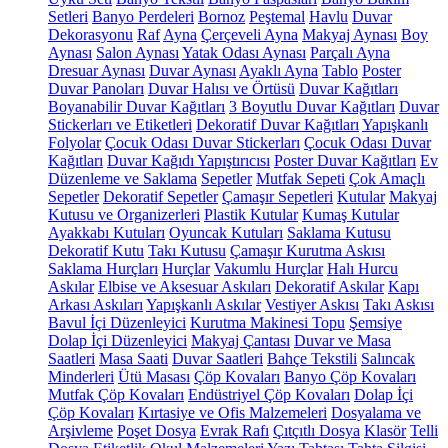
Setleri
Banyo Perdeleri
Bornoz
Peştemal
Havlu
Duvar
Dekorasyonu
Raf
Ayna
Çerçeveli Ayna
Makyaj Aynası
Boy
Aynası
Salon Aynası
Yatak Odası Aynası
Parçalı Ayna
Dresuar Aynası
Duvar Aynası
Ayaklı Ayna
Tablo
Poster
Duvar Panoları
Duvar Halısı ve Örtüsü
Duvar Kağıtları
Boyanabilir Duvar Kağıtları
3 Boyutlu Duvar Kağıtları
Duvar
Stickerları ve Etiketleri
Dekoratif Duvar Kağıtları
Yapışkanlı
Folyolar
Çocuk Odası Duvar Stickerları
Çocuk Odası Duvar
Kağıtları
Duvar Kağıdı Yapıştırıcısı
Poster Duvar Kağıtları
Ev
Düzenleme ve Saklama
Sepetler
Mutfak Sepeti
Çok Amaçlı
Sepetler
Dekoratif Sepetler
Çamaşır Sepetleri
Kutular
Makyaj
Kutusu ve Organizerleri
Plastik Kutular
Kumaş Kutular
Ayakkabı Kutuları
Oyuncak Kutuları
Saklama Kutusu
Dekoratif Kutu
Takı Kutusu
Çamaşır Kurutma Askısı
Saklama Hurçları
Hurçlar
Vakumlu Hurçlar
Halı Hurcu
Askılar
Elbise ve Aksesuar Askıları
Dekoratif Askılar
Kapı
Arkası Askıları
Yapışkanlı Askılar
Vestiyer Askısı
Takı Askısı
Bavul İçi Düzenleyici
Kurutma Makinesi Topu
Şemsiye
Dolap İçi Düzenleyici
Makyaj Çantası
Duvar ve Masa
Saatleri
Masa Saati
Duvar Saatleri
Bahçe Tekstili
Salıncak
Minderleri
Ütü Masası
Çöp Kovaları
Banyo Çöp Kovaları
Mutfak Çöp Kovaları
Endüstriyel Çöp Kovaları
Dolap İçi
Çöp Kovaları
Kırtasiye ve Ofis Malzemeleri
Dosyalama ve
Arşivleme
Poşet Dosya
Evrak Rafı
Çıtçıtlı Dosya
Klasör
Telli