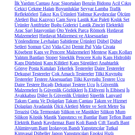
İlk Yardım Çantası
Araç Sigortaları
Benzin Bidonu
Acil Çıkış
Çekici
Çekme Halatı
Boyunluklar
Seyyar Lamba
Trafik
Reflektörleri
Takoz
Kış Ürünleri
Yağmur Kaydırıcılar
Ölçüm
Aletleri
Buz Kazıyıcı
Cam Suyu
Lastik Kar Paleti
Kışlık Set
Ürünler
Antifrizler
Buğu Giderici
Lastik Zinciri
Elektrikli
Araç Şarj İstasyonları
Oto Yedek Parça
Römork
Hırdavat
Malzemeleri
Hırdavat Malzemesi ve Aksesuarları
Yönlendirme Levhaları
Sabitleme Ürünleri
Dübel
Dübel
Setleri
Somun
Çivi
Vida-Çivi
Demir Pul
Vida
Civata
Köşebent
Kapı ve Pencere Malzemeleri
Menteşe
Kapı Kolları
Yalıtım Bantları
Stoper
Sineklik
Pencere Kolu
Kapı Hidroliği
Kapı Dürbünü
Kapı Kilitleri
Kapı Sürgüleri
Anahtarlık
Gönye
Posta Kutuları
Tekerlek
Testereler
Daire Testereler
Dekupaj Testereler
Çok Amaçlı Testereler
Tilki Kuyruğu
Testereler
Testere Aksesuarları
Tilki Kuyruğu Testere Ucu
Daire Testere Bıçağı
Dekupaj Testere Ucu
İş Güvenlik
Malzemeleri
İş Güvenlik Gözlükleri
İş Eldiveni
İş Elbisesi
İş
Ayakkabısı
Diğer İş Güvenlik Ürünleri
Siperlik
Lanyard
Takım Çanta Ve Dolapları
Takım Çantası
Takım ve Hizmet
Dolapları
Avadanlık
Ölçü Aletleri
Metre ve Şerit Metre
Su
Terazisi
Oda Termostatı
Silikon ve Mastikler
Silikon
Mum
Silikon
Köpük
Mastik
Yapıştırıcı ve Bantlar
Bant
Teflon Bant
Elektrik Bandı
Kaydırmaz Bant
Koli Bandı
Çift Taraflı Bant
Alüminyum Bant
İzolasyon Bandı
Yapıştırıcılar
Tutkal
Kimyasal Dübeller
Japon Yapıştırıcıları
Epoksi
Hızlı