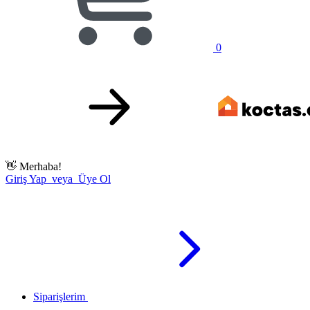
0
👋
Merhaba!
Giriş Yap veya Üye Ol
Siparişlerim