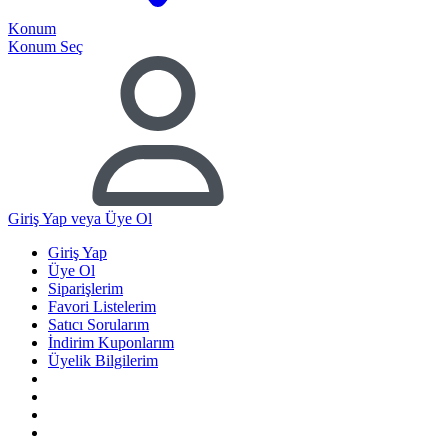
Konum
Konum Seç
Giriş Yap
veya Üye Ol
Giriş Yap
Üye Ol
Siparişlerim
Favori Listelerim
Satıcı Sorularım
İndirim Kuponlarım
Üyelik Bilgilerim