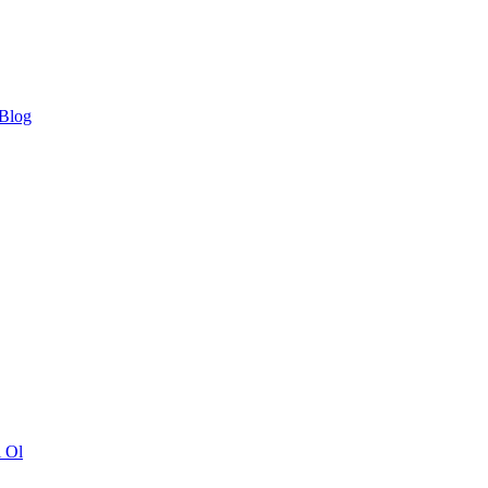
 Blog
ı Ol