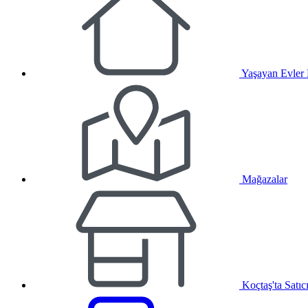
Yaşayan Evler
Mağazalar
Koçtaş'ta Satıc