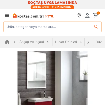
0
Ürün, kategori veya marka ara...
Ahşap ve İnşaat
Duvar Ürünleri
Duvar 