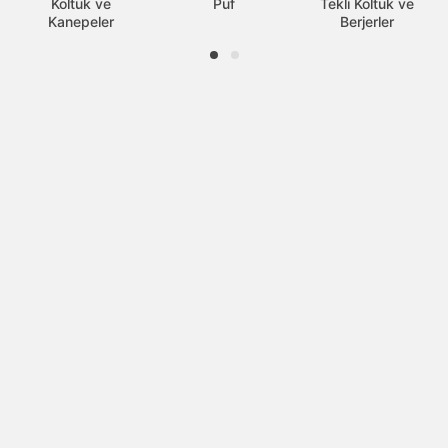
Koltuk ve
Puf
Tekli Koltuk ve
Kanepeler
Berjerler