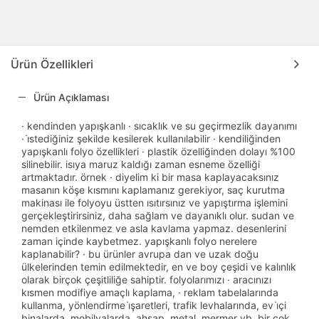
Ürün Özellikleri
Ürün Açıklaması
· kendinden yapışkanlı · sıcaklık ve su geçirmezlik dayanımı
· i̇stediğiniz şekilde kesilerek kullanılabilir · kendiliğinden
yapışkanlı folyo özellikleri · plastik özelliğinden dolayı %100
silinebilir. isıya maruz kaldığı zaman esneme özelliği
artmaktadır. örnek · diyelim ki bir masa kaplayacaksınız
masanın köşe kısmını kaplamanız gerekiyor, saç kurutma
makinası ile folyoyu üstten ısıtırsınız ve yapıştırma işlemini
gerçekleştirirsiniz, daha sağlam ve dayanıklı olur. sudan ve
nemden etkilenmez ve asla kavlama yapmaz. desenlerini
zaman içinde kaybetmez. yapışkanlı folyo nerelere
kaplanabilir? · bu ürünler avrupa dan ve uzak doğu
ülkelerinden temin edilmektedir, en ve boy çeşidi ve kalınlık
olarak birçok çeşitliliğe sahiptir. folyolarımızı · aracınızı
kısmen modifiye amaçlı kaplama, · reklam tabelalarında
kullanma, yönlendirme i̇şaretleri, trafik levhalarında, ev i̇çi
binalarda, mobilyalarda, ahşap, metal, mermer vb. bir çok