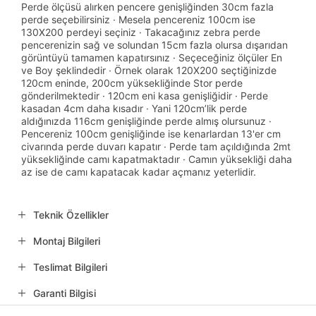
Perde ölçüsü alırken pencere genişliğinden 30cm fazla
perde seçebilirsiniz · Mesela pencereniz 100cm ise
130X200 perdeyi seçiniz · Takacağınız zebra perde
pencerenizin sağ ve solundan 15cm fazla olursa dışarıdan
görüntüyü tamamen kapatırsınız · Seçeceğiniz ölçüler En
ve Boy şeklindedir · Örnek olarak 120X200 seçtiğinizde
120cm eninde, 200cm yüksekliğinde Stor perde
gönderilmektedir · 120cm eni kasa genişliğidir · Perde
kasadan 4cm daha kısadır · Yani 120cm’lik perde
aldığınızda 116cm genişliğinde perde almış olursunuz ·
Pencereniz 100cm genişliğinde ise kenarlardan 13'er cm
civarında perde duvarı kapatır · Perde tam açıldığında 2mt
yüksekliğinde camı kapatmaktadır · Camın yüksekliği daha
az ise de camı kapatacak kadar açmanız yeterlidir.
Teknik Özellikler
Montaj Bilgileri
Teslimat Bilgileri
Garanti Bilgisi