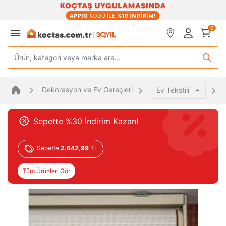
0
Ürün, kategori veya marka ara...
Dekorasyon ve Ev Gereçleri
Ev Tekstili
Sepette %30 İndirim Kazan!
Sepette
2.642,99
TL
Tüm Ürünleri Gör