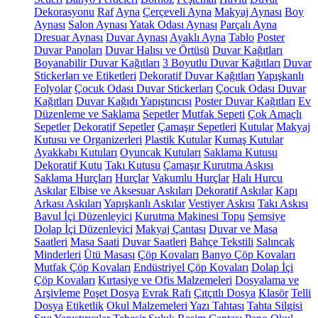
Dekorasyonu
Raf
Ayna
Çerçeveli Ayna
Makyaj Aynası
Boy
Aynası
Salon Aynası
Yatak Odası Aynası
Parçalı Ayna
Dresuar Aynası
Duvar Aynası
Ayaklı Ayna
Tablo
Poster
Duvar Panoları
Duvar Halısı ve Örtüsü
Duvar Kağıtları
Boyanabilir Duvar Kağıtları
3 Boyutlu Duvar Kağıtları
Duvar
Stickerları ve Etiketleri
Dekoratif Duvar Kağıtları
Yapışkanlı
Folyolar
Çocuk Odası Duvar Stickerları
Çocuk Odası Duvar
Kağıtları
Duvar Kağıdı Yapıştırıcısı
Poster Duvar Kağıtları
Ev
Düzenleme ve Saklama
Sepetler
Mutfak Sepeti
Çok Amaçlı
Sepetler
Dekoratif Sepetler
Çamaşır Sepetleri
Kutular
Makyaj
Kutusu ve Organizerleri
Plastik Kutular
Kumaş Kutular
Ayakkabı Kutuları
Oyuncak Kutuları
Saklama Kutusu
Dekoratif Kutu
Takı Kutusu
Çamaşır Kurutma Askısı
Saklama Hurçları
Hurçlar
Vakumlu Hurçlar
Halı Hurcu
Askılar
Elbise ve Aksesuar Askıları
Dekoratif Askılar
Kapı
Arkası Askıları
Yapışkanlı Askılar
Vestiyer Askısı
Takı Askısı
Bavul İçi Düzenleyici
Kurutma Makinesi Topu
Şemsiye
Dolap İçi Düzenleyici
Makyaj Çantası
Duvar ve Masa
Saatleri
Masa Saati
Duvar Saatleri
Bahçe Tekstili
Salıncak
Minderleri
Ütü Masası
Çöp Kovaları
Banyo Çöp Kovaları
Mutfak Çöp Kovaları
Endüstriyel Çöp Kovaları
Dolap İçi
Çöp Kovaları
Kırtasiye ve Ofis Malzemeleri
Dosyalama ve
Arşivleme
Poşet Dosya
Evrak Rafı
Çıtçıtlı Dosya
Klasör
Telli
Dosya
Etiketlik
Okul Malzemeleri
Yazı Tahtası
Tahta Silgisi