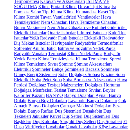
Termometresi
Karavan ve Aksesuarları
ISITMA VE
SOĞUTMA
Klima
Portatif Klima
Duvar Tipi Klima
Isı
Pompası
Salon Tipi Klima
Klima Kumandası
Kaset Tipi
Klima
Kombi
Tavan Vantilatörleri
Vantilatörler
Hava
Temizleyiciler
Nem Cihazları
Hava Temizleme Cihazları
Buhar Makineleri
Nem Alma Cihazları ve Rutubet Gidericiler
Elektrikli Isıtıcılar
Quartz Isıtıcılar
Infrared Isıtıcılar
Kule Tipi
Isıtıcılar
Yağlı Radyatör
Fanlı Isıtıcılar
Elektrikli Radyatörler
Dış Mekan Isıtıcılar
Havlupanlar
Radyatörler
Termosifonlar
Şofbenler
Ani Su Isıtıcı
Isıtma ve Soğutma Yedek Parça
Radyatör Vanaları
Termostat
Klima Yedek Parça
Radyatör
Yedek Parça
Klima Temizleyicisi
Klima Temizleme Spreyi
Klima Temizleme Sıvısı
Şömine
Şömine Aksesuarları
Elektrikli Şömineler
Bahçe Şömineleri
Bacasız Şömineler
Güneş Enerji Sistemleri
Soba
Doğalgaz Sobası
Kuzine Soba
Elektrikli Soba
Pelet Soba
Soba Borusu ve Aksesuarları
Hava
Perdesi
Doğalgaz Tesisat Malzemeleri
Doğalgaz Hortumu
Doğalgaz Menfezleri
Tesisat Temizleme Sıvıları
Boyler
Kalorifer Kazanı
BANYO
Banyo Dolapları
Aynalı Banyo
Dolabı
Banyo Boy Dolapları
Lavabolu Banyo Dolapları
Çok
Amaçlı Banyo Dolapları
Çamaşır Makinesi Dolapları
Ecza
Dolabı
Banyo Rafları
Duş Sistemleri
Duşakabin
Duş
Tekneleri
Jakuziler
Küvet
Duş Setleri
Duş Sistemleri
Duş
Başlıkları
Duş Kolonları
Sürgülü Duş Setleri
Duş Spiralleri
El
Duşu
Vitrifiyeler
Lavabolar
Çanak Lavabolar
Köşe Lavabolar