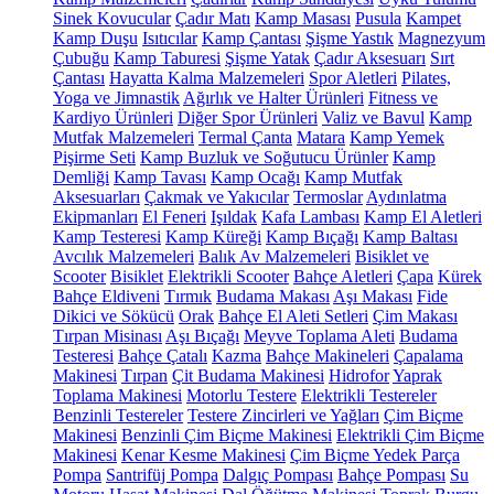
Sinek Kovucular
Çadır Matı
Kamp Masası
Pusula
Kampet
Kamp Duşu
Isıtıcılar
Kamp Çantası
Şişme Yastık
Magnezyum
Çubuğu
Kamp Taburesi
Şişme Yatak
Çadır Aksesuarı
Sırt
Çantası
Hayatta Kalma Malzemeleri
Spor Aletleri
Pilates,
Yoga ve Jimnastik
Ağırlık ve Halter Ürünleri
Fitness ve
Kardiyo Ürünleri
Diğer Spor Ürünleri
Valiz ve Bavul
Kamp
Mutfak Malzemeleri
Termal Çanta
Matara
Kamp Yemek
Pişirme Seti
Kamp Buzluk ve Soğutucu Ürünler
Kamp
Demliği
Kamp Tavası
Kamp Ocağı
Kamp Mutfak
Aksesuarları
Çakmak ve Yakıcılar
Termoslar
Aydınlatma
Ekipmanları
El Feneri
Işıldak
Kafa Lambası
Kamp El Aletleri
Kamp Testeresi
Kamp Küreği
Kamp Bıçağı
Kamp Baltası
Avcılık Malzemeleri
Balık Av Malzemeleri
Bisiklet ve
Scooter
Bisiklet
Elektrikli Scooter
Bahçe Aletleri
Çapa
Kürek
Bahçe Eldiveni
Tırmık
Budama Makası
Aşı Makası
Fide
Dikici ve Sökücü
Orak
Bahçe El Aleti Setleri
Çim Makası
Tırpan Misinası
Aşı Bıçağı
Meyve Toplama Aleti
Budama
Testeresi
Bahçe Çatalı
Kazma
Bahçe Makineleri
Çapalama
Makinesi
Tırpan
Çit Budama Makinesi
Hidrofor
Yaprak
Toplama Makinesi
Motorlu Testere
Elektrikli Testereler
Benzinli Testereler
Testere Zincirleri ve Yağları
Çim Biçme
Makinesi
Benzinli Çim Biçme Makinesi
Elektrikli Çim Biçme
Makinesi
Kenar Kesme Makinesi
Çim Biçme Yedek Parça
Pompa
Santrifüj Pompa
Dalgıç Pompası
Bahçe Pompası
Su