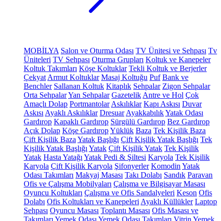
MOBİLYA
Salon ve Oturma Odası
TV Ünitesi ve Sehpası
Tv
Üniteleri
TV Sehpası
Oturma Grupları
Koltuk ve Kanepeler
Koltuk Takımları
Köşe Koltuklar
Tekli Koltuk ve Berjerler
Çekyat
Armut Koltuklar
Masaj Koltuğu
Puf
Bank ve
Benchler
Sallanan Koltuk
Kitaplık
Sehpalar
Zigon Sehpalar
Orta Sehpalar
Yan Sehpalar
Gazetelik
Antre ve Hol
Çok
Amaçlı Dolap
Portmantolar
Askılıklar
Kapı Askısı
Duvar
Askısı
Ayaklı Askılıklar
Dresuar
Ayakkabılık
Yatak Odası
Gardırop
Kapaklı Gardırop
Sürgülü Gardırop
Bez Gardırop
Açık Dolap
Köşe Gardırop
Yüklük
Baza
Tek Kişilik Baza
Çift Kişilik Baza
Yatak Başlığı
Çift Kişilik Yatak Başlığı
Tek
Kişilik Yatak Başlığı
Yatak
Çift Kişilik Yatak
Tek Kişilik
Yatak
Hasta Yatağı
Yatak Pedi & Şiltesi
Karyola
Tek Kişilik
Karyola
Çift Kişilik Karyola
Şifonyerler
Komodin
Yatak
Odası Takımları
Makyaj Masası
Takı Dolabı
Sandık
Paravan
Ofis ve Çalışma Mobilyaları
Çalışma ve Bilgisayar Masası
Oyuncu Koltukları
Çalışma ve Ofis Sandalyeleri
Keson
Ofis
Dolabı
Ofis Koltukları ve Kanepeleri
Ayaklı Küllükler
Laptop
Sehpası
Oyuncu Masası
Toplantı Masası
Ofis Masası ve
Takımları
Yemek Odası
Yemek Odası Takımları
Vitrin
Yemek