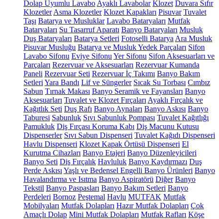
Dolap Uyumlu Lavabo
Ayaklı Lavabolar
Klozet
Duvara Sıfır
Klozetler
Asma Klozetler
Klozet Kapakları
Pisuvar
Tuvalet
Taşı
Batarya ve Musluklar
Lavabo Bataryaları
Mutfak
Bataryaları
Su Tasarruf Aparatı
Banyo Bataryaları
Musluk
Duş Bataryaları
Batarya Setleri
Fotoselli Batarya
Ara Musluk
Pisuvar Musluğu
Batarya ve Musluk Yedek Parçaları
Sifon
Lavabo Sifonu
Eviye Sifonu
Yer Sifonu
Sifon Aksesuarları ve
Parçaları
Rezervuar ve Aksesuarları
Rezervuar Kumanda
Paneli
Rezervuar Seti
Rezervuar İç Takımı
Banyo Bakım
Setleri
Yara Bandı
Lif ve Süngerler
Sıcak Su Torbası
Cımbız
Sabun
Tırnak Makası
Banyo Seramik ve Fayansları
Banyo
Aksesuarları
Tuvalet ve Klozet Fırçaları
Ayaklı Fırçalık ve
Kağıtlık Seti
Duş Rafı
Banyo Aynaları
Banyo Askısı
Banyo
Taburesi
Sabunluk
Sıvı Sabunluk Pompası
Tuvalet Kağıtlığı
Pamukluk
Diş Fırçası Koruma Kabı
Diş Macunu Kutusu
Dispenserler
Sıvı Sabun Dispenseri
Tuvalet Kağıdı Dispenseri
Havlu Dispenseri
Klozet Kapak Örtüsü Dispenseri
El
Kurutma Cihazları
Banyo Etajeri
Banyo Düzenleyicileri
Banyo Seti
Diş Fırçalık
Havluluk
Banyo Kaydırmazı
Duş
Perde Askısı
Yaşlı ve Bedensel Engelli Banyo Ürünleri
Banyo
Havalandırma ve Isıtma
Banyo Aspiratörü
Diğer
Banyo
Tekstil
Banyo Paspasları
Banyo Bakım Setleri
Banyo
Perdeleri
Bornoz
Peştemal
Havlu
MUTFAK
Mutfak
Mobilyaları
Mutfak Dolapları
Hazır Mutfak Dolapları
Çok
Amaçlı Dolap
Mini Mutfak Dolapları
Mutfak Rafları
Köşe