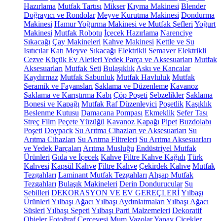
Hazırlama
Mutfak Tartısı
Mikser
Kıyma Makinesi
Blender
Doğrayıcı ve Rondolar
Meyve Kurutma Makinesi
Dondurma
Makinesi
Hamur Yoğurma Makinesi ve Mutfak Şefleri
Yoğurt
Makinesi
Mutfak Robotu
İçecek Hazırlama
Narenciye
Sıkacağı
Çay Makineleri
Kahve Makinesi
Kettle ve Su
Isıtıcılar
Katı Meyve Sıkacağı
Elektrikli Semaver
Elektrikli
Cezve
Küçük Ev Aletleri Yedek Parça ve Aksesuarları
Mutfak
Aksesuarları
Mutfak Seti
Bulaşıklık
Askı ve Kancalar
Kaydırmaz
Mutfak Sabunluk
Mutfak Havluluk
Mutfak
Seramik ve Fayansları
Saklama ve Düzenleme
Kavanoz
Saklama ve Karıştırma Kabı
Çöp Poşeti
Sebzelikler
Saklama
Bonesi ve Kapağı
Mutfak Raf Düzenleyici
Poşetlik
Kaşıklık
Beslenme Kutusu
Damacana Pompası
Ekmeklik
Sefer Tası
Streç Film
Peçete Yüzüğü
Kavanoz Kapağı
Pipet
Buzdolabı
Poşeti
Doypack
Su Arıtma Cihazları ve Aksesuarları
Su
Arıtma Cihazları
Su Arıtma Filtreleri
Su Arıtma Aksesuarları
ve Yedek Parçaları
Arıtma Musluğu
Endüstriyel Mutfak
Ürünleri
Gıda ve İçecek
Kahve
Filtre Kahve Kağıdı
Türk
Kahvesi
Kapsül Kahve
Filtre Kahve
Çekirdek Kahve
Mutfak
Tezgahları
Laminant Mutfak Tezgahları
Ahşap Mutfak
Tezgahları
Bulaşık Makineleri
Derin Dondurucular
Su
Sebilleri
DEKORASYON VE EV GEREÇLERİ
Yılbaşı
Ürünleri
Yılbaşı Ağacı
Yılbaşı Aydınlatmaları
Yılbaşı Ağacı
Süsleri
Yılbaşı Sepeti
Yılbaşı Parti Malzemeleri
Dekoratif
Objeler
Fotoğraf Çerçevesi
Mum
Vazolar
Yapay Çiçekler