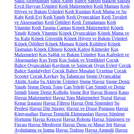
Saksı Aksesuarları
Saksı Altlığı
Bahçe Saksısı
Balkon Saksısı
Evcil Hayvan Ürünleri
Kedi Malzemeleri
Kedi Maması
Kedi
Hijyen ve Bakım Ürünleri
Kedi Kumları
Kedi Mama ve Su
Kabı
Kedi Evi
Kedi Yatağı
Kedi Oyuncakları
Kedi Tuvaleti
ve Aksesuarları
Kedi Ödülleri
Kedi Tırmalaması
Kedi
Vitamini
Kedi Taşıma Çantası
Köpek Malzemeleri
Köpek
Yatağı
Köpek Vitamini
Köpek Oyuncakları
Köpek Mama ve
Su Kabı
Köpek Güvenlik
Köpek Hijyen ve Bakım Ürünleri
Köpek Ödülleri
Köpek Maması
Köpek Kulübesi
Köpek
Tasmaları
Köpek Elbisesi
Köpek Kafesi
Kümesler
Kuş
Malzemeleri
Kuş Sağlık ve Bakım Ürünleri
Kuş Kafesleri ve
Aksesuarları
Kuş Yemi
Kuş Suluk ve Yemlikleri
Çocuk
Bahçe Oyuncakları
Kaydırak ve Salıncak
Oyun Evleri
Çocuk
Bahçe Sandalyeleri
Çocuk Bahçe Masaları
Uçurtma
Çocuk
Scooter
Çocuk Kaykay
Su Tabancası
Şişme Oyuncaklar
Akülü Araba
Su Aktivite Ürünleri
Şişme Havuz
Şişme Deniz
Yatağı
Şişme Deniz Topu
Can Yeleği
Can Simidi ve Deniz
Simidi
Şişme Deniz Kolluğu
Şişme Bot
Havuz Bonesi
Kano
Havuz Malzemeleri
Havuz Yapı Malzemeleri
Nozul
Havuz
Kenar Izgarası
Havuz Filtresi
Havuz Örtü Sistemleri
Su
Perdesi
Havuz Dip Süzgeç
Havuz ve Dozaj Pompası
Havuz
Kimyasalları
Havuz Temizlik Ekipmanları
Havuz Süpürge
Hortumu
Havuz Kepçesi
Havuz Robotu
Havuz Süpürgesi ve
Fırçası
Havuz Merdiveni
Havuz Duşu ve Masaj Jeti
Havuz
Aydınlatma ve Isıtma
Havuz Trafosu
Havuz Ampulü
Havuz