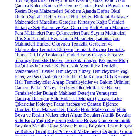
Sıvı Yapıştırıcılar
Tebeşir
Suluk
Resim Çantası
Pano
Okul
Çantası
Kalem Kutusu
Beslenme Çantası
Resim Boyaları ve
Resim Boya Malzemeleri
Selobant
Ajanda
Defter
Okul
Defteri
Spiralli Defter
Fihrist
Not Defteri
Bloknot
Kırtasiye
Malzemeleri
Masaüstü Gereçleri
Kırtasiye Kağıt Ürünleri
Kırtasiye Seti
Kalem ve Yazı Gereçleri
Koli Bandı Makinesi
Para Makineleri
Para Çekmeceleri
Para Sayma Makineleri
Ofis Sarf Ürünleri
Evrak İmha Makineleri
Laminasyon
Makineleri
Barkod Okuyucu
Temizlik Gereçleri ve
Ekipmanları
Temizlik Eldiveni
Temizlik Kovası
Temizlik,
Ovma Teli
Tüy Toplama Ürünleri
Faraş
Çekpas
Fırça ve
Süpürge
Temizlik Bezleri
Temizlik Süngeri
Paspas ve Mop
Kâğıt Havlu
Tuvalet Kağıdı
Islak Mendil
Ev Temizlik
Malzemeleri
Tuvalet Temizleyici
Yüzey Temizleyiciler
Yağ,
Kireç ve Pas Çözücüler
Çubuklu Oda Kokusu
Oda Kokusu
Halı Temizleyiciler
Ahşap Temizleyiciler ve Bakım Ürünleri
Cam ve Parlak Yüzey Temizleyiciler
Mutfak ve Banyo
Temizleyiciler
Bulaşık Makinesi Deterjanı
Yumuşatıcı
Çamaşır Deterjanı
Elde Bulaşık Deterjanı
Çamaşır Leke
Çıkarıcılar
Kolonya
Pazar Arabası ve Çantası
Eğlence
Ürünleri
Parti Malzemeleri
Puzzle
Hobi Malzemeleri
Hobi
Boya ve Resim Malzemeleri
Ahşap Boyaları
Akrilik Boyalar
Sulu Boya
Yağlı Boya Seti
Eskitme Boyası
Cam ve Seramik
Boyaları
Metalik Boya
Şövale
Kumaş Boyaları
Resim Fırçası
ve Rulosu
Tuval
El İşi & Tekstil Malzemeleri
Örgü İpi
Güpür