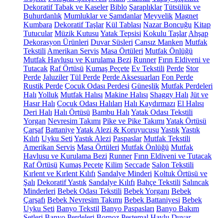
Dekoratif Tabak ve Kaseler
Biblo
Şaraplıklar
Tütsülük ve
Buhurdanlık
Mumluklar ve Şamdanlar
Meyvelik
Magnet
Kumbara
Dekoratif Taşlar
Kül Tablası
Nazar Boncuğu
Kitap
Tutucular
Müzik Kutusu
Yatak Tepsisi
Kokulu Taşlar
Ahşap
Dekorasyon Ürünleri
Duvar Süsleri
Cansız Manken
Mutfak
Tekstili
Amerikan Servis
Masa Örtüleri
Mutfak Önlüğü
Mutfak Havlusu ve Kurulama Bezi
Runner
Fırın Eldiveni ve
Tutacak
Raf Örtüsü
Kumaş Peçete
Ev Tekstili
Perde
Stor
Perde
Jaluziler
Tül Perde
Perde Aksesuarları
Fon Perde
Rustik Perde
Çocuk Odası Perdesi
Güneşlik
Mutfak Perdeleri
Halı
Yolluk
Mutfak Halısı
Makine Halısı
Shaggy Halı
Jüt ve
Hasır Halı
Çocuk Odası Halıları
Halı Kaydırmazı
El Halısı
Deri Halı
Halı Örtüsü
Bambu Halı
Yatak Odası Tekstili
Yorgan
Nevresim Takımı
Pike ve Pike Takımı
Yatak Örtüsü
Çarşaf
Battaniye
Yatak Alezi & Koruyucusu
Yastık
Yastık
Kılıfı
Uyku Seti
Yastık Alezi
Paspaslar
Mutfak Tekstili
Amerikan Servis
Masa Örtüleri
Mutfak Önlüğü
Mutfak
Havlusu ve Kurulama Bezi
Runner
Fırın Eldiveni ve Tutacak
Raf Örtüsü
Kumaş Peçete
Kilim
Seccade
Salon Tekstili
Kırlent ve Kırlent Kılıfı
Sandalye Minderi
Koltuk Örtüsü ve
Şalı
Dekoratif Yastık
Sandalye Kılıfı
Bahçe Tekstili
Salıncak
Minderleri
Bebek Odası Tekstili
Bebek Yorganı
Bebek
Çarşafı
Bebek Nevresim Takımı
Bebek Battaniyesi
Bebek
Uyku Seti
Banyo Tekstil
Banyo Paspasları
Banyo Bakım
Setleri
Banyo Perdeleri
Bornoz
Peştemal
Havlu
Duvar