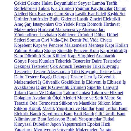
Çekici
Çekme Halatı
Boyunluklar
Seyyar Lamba
Trafik
Reflektörleri
Takoz
Kış Ürünleri
Yağmur Kaydırıcılar
Ölçüm
Aletleri
Buz Kazıyıcı
Cam Suyu
Lastik Kar Paleti
Kışlık Set
Ürünler
Antifrizler
Buğu Giderici
Lastik Zinciri
Elektrikli
Araç Şarj İstasyonları
Oto Yedek Parça
Römork
Hırdavat
Malzemeleri
Hırdavat Malzemesi ve Aksesuarları
Yönlendirme Levhaları
Sabitleme Ürünleri
Dübel
Dübel
Setleri
Somun
Çivi
Vida-Çivi
Demir Pul
Vida
Civata
Köşebent
Kapı ve Pencere Malzemeleri
Menteşe
Kapı Kolları
Yalıtım Bantları
Stoper
Sineklik
Pencere Kolu
Kapı Hidroliği
Kapı Dürbünü
Kapı Kilitleri
Kapı Sürgüleri
Anahtarlık
Gönye
Posta Kutuları
Tekerlek
Testereler
Daire Testereler
Dekupaj Testereler
Çok Amaçlı Testereler
Tilki Kuyruğu
Testereler
Testere Aksesuarları
Tilki Kuyruğu Testere Ucu
Daire Testere Bıçağı
Dekupaj Testere Ucu
İş Güvenlik
Malzemeleri
İş Güvenlik Gözlükleri
İş Eldiveni
İş Elbisesi
İş
Ayakkabısı
Diğer İş Güvenlik Ürünleri
Siperlik
Lanyard
Takım Çanta Ve Dolapları
Takım Çantası
Takım ve Hizmet
Dolapları
Avadanlık
Ölçü Aletleri
Metre ve Şerit Metre
Su
Terazisi
Oda Termostatı
Silikon ve Mastikler
Silikon
Mum
Silikon
Köpük
Mastik
Yapıştırıcı ve Bantlar
Bant
Teflon Bant
Elektrik Bandı
Kaydırmaz Bant
Koli Bandı
Çift Taraflı Bant
Alüminyum Bant
İzolasyon Bandı
Yapıştırıcılar
Tutkal
Kimyasal Dübeller
Japon Yapıştırıcıları
Epoksi
Hızlı
Yapıştırıcı
Merdivenler
Güvenlik Malzemeleri
Yangın