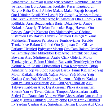
Anahtar ve Takımları
Kurbağcık Anahtarı
Kombine Anahtar
ve Takımları
Boru Anahtarı
Keskiler
Keser
Kargaburun
Balyoz
Balta
Kesici Aletler
Makas
Maket Bıçağı
Iskarpela
Oto Ürünleri
Lastik
Yaz Lastiği
Kış Lastiği
4 Mevsim Lastik
Oto Teknik Malzemeler
Araç İçi Aksesuar
Oto Güneşlik
Oto
Küllükler
Araç Buzdolapları
Bagaj Düzenleyici
Araba
Kokuları
Araç İçi Telefon Tutucular
Bagaj Havuzu
Oto
Paspası
Araç İçi Kamera
Oto Multimedya ve Görüntü
Sistemleri
Oto Bakım Temizlik Ürünleri
Basınçlı Yıkama
Makineleri
Tampon Parlatıcı ve Temizleyiciler
Torpido
Temizlik ve Bakım Ürünleri
Oto Şampuan
Oto Cila ve
Parlatıcı Ürünleri
Polyester Macun
Oto Cam Bakım Ürünleri
ve Temizleyiciler
Mikrofiber Bez
Araç Temizlik Seti
Araç
Boyaları
Araç Süpürgeleri
Araba Çizik Giderici
Motor
Temizleyici ve Bakım Ürünleri
Radyatör Temizleyiciler
Oto
Koltuk Kılıfı
Lastik Ekipmanları
Hava Kompresörü
Bijon
Anahtarı
Sibop ve Sibop Kapağı
Lastik Tamir Kiti
Kriko
Yağ
Motor Katkıları
Hidrolik Yağlar
Motor Yağı
Motor Yağı
Katkısı
Gres Yağı
Yakıt Katkısı
Şanzıman Yağı ve Katkısı
Akü ve Akü Aksesuarları
Akü
Akü Şarj Cihazları
Akü
Takviye Kablosu
Araç Dış Aksesuar
Plaka Aksesuarları
Silecek
Yan ve Tavan Çıtaları
Tampon Aksesuarları
Trafik
Setleri
Oto Brandaları
Vinç ve Vinç Aksesuarları
Jant ve Jant
Kapağı
Trafik Ürünleri
Oto Projektör
Diğer Trafik Ürünleri
İlk Yardım Çantası
Araç Sigortaları
Benzin Bidonu
Acil Çıkış