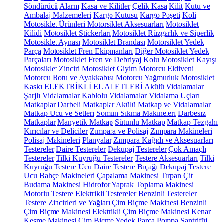
Söndürücü
Alarm
Kasa ve Kilitler
Çelik Kasa
Kilit
Kutu ve
Ambalaj Malzemeleri
Kargo Kutusu
Kargo Poşeti
Koli
Motosiklet Ürünleri
Motorsiklet Aksesuarları
Motosiklet
Kilidi
Motosiklet Stickerları
Motosiklet Rüzgarlık ve Siperlik
Motosiklet Aynası
Motosiklet Brandası
Motorsiklet Yedek
Parça
Motosiklet Fren Ekipmanları
Diğer Motosiklet Yedek
Parçaları
Motosiklet Fren ve Debriyaj Kolu
Motosiklet Kayışı
Motosiklet Zinciri
Motosiklet Giyim
Motorcu Eldiveni
Motorcu Botu ve Ayakkabısı
Motorcu Yağmurluk
Motosiklet
Kaskı
ELEKTRİKLİ EL ALETLERİ
Akülü Vidalamalar
Şarjlı Vidalamalar
Kablolu Vidalamalar
Vidalama Uçları
Matkaplar
Darbeli Matkaplar
Akülü Matkap ve Vidalamalar
Matkap Ucu ve Setleri
Somun Sıkma Makineleri
Darbesiz
Matkaplar
Manyetik Matkap
Sütunlu Matkap
Matkap Tezgahı
Kırıcılar ve Deliciler
Zımpara ve Polisaj
Zımpara Makineleri
Polisaj Makineleri
Planyalar
Zımpara Kağıdı ve Aksesuarları
Testereler
Daire Testereler
Dekupaj Testereler
Çok Amaçlı
Testereler
Tilki Kuyruğu Testereler
Testere Aksesuarları
Tilki
Kuyruğu Testere Ucu
Daire Testere Bıçağı
Dekupaj Testere
Ucu
Bahçe Makineleri
Çapalama Makinesi
Tırpan
Çit
Budama Makinesi
Hidrofor
Yaprak Toplama Makinesi
Motorlu Testere
Elektrikli Testereler
Benzinli Testereler
Testere Zincirleri ve Yağları
Çim Biçme Makinesi
Benzinli
Çim Biçme Makinesi
Elektrikli Çim Biçme Makinesi
Kenar
Kesme Makinesi
Çim Biçme Yedek Parça
Pompa
Santrifüj