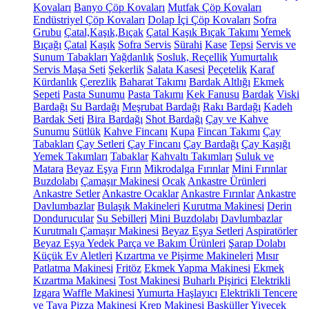
Kovaları
Banyo Çöp Kovaları
Mutfak Çöp Kovaları
Endüstriyel Çöp Kovaları
Dolap İçi Çöp Kovaları
Sofra
Grubu
Çatal,Kaşık,Bıçak
Çatal Kaşık Bıçak Takımı
Yemek
Bıçağı
Çatal
Kaşık
Sofra Servis
Sürahi
Kase
Tepsi
Servis ve
Sunum Tabakları
Yağdanlık
Sosluk, Reçellik
Yumurtalık
Servis Maşa Seti
Şekerlik
Salata Kasesi
Peçetelik
Karaf
Kürdanlık
Çerezlik
Baharat Takımı
Bardak Altlığı
Ekmek
Sepeti
Pasta Sunumu
Pasta Takımı
Kek Fanusu
Bardak
Viski
Bardağı
Su Bardağı
Meşrubat Bardağı
Rakı Bardağı
Kadeh
Bardak Seti
Bira Bardağı
Shot Bardağı
Çay ve Kahve
Sunumu
Sütlük
Kahve Fincanı
Kupa
Fincan Takımı
Çay
Tabakları
Çay Setleri
Çay Fincanı
Çay Bardağı
Çay Kaşığı
Yemek Takımları
Tabaklar
Kahvaltı Takımları
Suluk ve
Matara
Beyaz Eşya
Fırın
Mikrodalga Fırınlar
Mini Fırınlar
Buzdolabı
Çamaşır Makinesi
Ocak
Ankastre Ürünleri
Ankastre Setler
Ankastre Ocaklar
Ankastre Fırınlar
Ankastre
Davlumbazlar
Bulaşık Makineleri
Kurutma Makinesi
Derin
Dondurucular
Su Sebilleri
Mini Buzdolabı
Davlumbazlar
Kurutmalı Çamaşır Makinesi
Beyaz Eşya Setleri
Aspiratörler
Beyaz Eşya Yedek Parça ve Bakım Ürünleri
Şarap Dolabı
Küçük Ev Aletleri
Kızartma ve Pişirme Makineleri
Mısır
Patlatma Makinesi
Fritöz
Ekmek Yapma Makinesi
Ekmek
Kızartma Makinesi
Tost Makinesi
Buharlı Pişirici
Elektrikli
Izgara
Waffle Makinesi
Yumurta Haşlayıcı
Elektrikli Tencere
ve Tava
Pizza Makinesi
Krep Makinesi
Basküller
Yiyecek