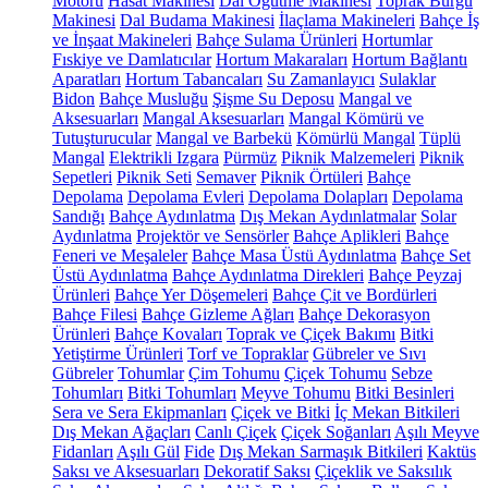
Motoru
Hasat Makinesi
Dal Öğütme Makinesi
Toprak Burgu
Makinesi
Dal Budama Makinesi
İlaçlama Makineleri
Bahçe İş
ve İnşaat Makineleri
Bahçe Sulama Ürünleri
Hortumlar
Fıskiye ve Damlatıcılar
Hortum Makaraları
Hortum Bağlantı
Aparatları
Hortum Tabancaları
Su Zamanlayıcı
Sulaklar
Bidon
Bahçe Musluğu
Şişme Su Deposu
Mangal ve
Aksesuarları
Mangal Aksesuarları
Mangal Kömürü ve
Tutuşturucular
Mangal ve Barbekü
Kömürlü Mangal
Tüplü
Mangal
Elektrikli Izgara
Pürmüz
Piknik Malzemeleri
Piknik
Sepetleri
Piknik Seti
Semaver
Piknik Örtüleri
Bahçe
Depolama
Depolama Evleri
Depolama Dolapları
Depolama
Sandığı
Bahçe Aydınlatma
Dış Mekan Aydınlatmalar
Solar
Aydınlatma
Projektör ve Sensörler
Bahçe Aplikleri
Bahçe
Feneri ve Meşaleler
Bahçe Masa Üstü Aydınlatma
Bahçe Set
Üstü Aydınlatma
Bahçe Aydınlatma Direkleri
Bahçe Peyzaj
Ürünleri
Bahçe Yer Döşemeleri
Bahçe Çit ve Bordürleri
Bahçe Filesi
Bahçe Gizleme Ağları
Bahçe Dekorasyon
Ürünleri
Bahçe Kovaları
Toprak ve Çiçek Bakımı
Bitki
Yetiştirme Ürünleri
Torf ve Topraklar
Gübreler ve Sıvı
Gübreler
Tohumlar
Çim Tohumu
Çiçek Tohumu
Sebze
Tohumları
Bitki Tohumları
Meyve Tohumu
Bitki Besinleri
Sera ve Sera Ekipmanları
Çiçek ve Bitki
İç Mekan Bitkileri
Dış Mekan Ağaçları
Canlı Çiçek
Çiçek Soğanları
Aşılı Meyve
Fidanları
Aşılı Gül
Fide
Dış Mekan Sarmaşık Bitkileri
Kaktüs
Saksı ve Aksesuarları
Dekoratif Saksı
Çiçeklik ve Saksılık