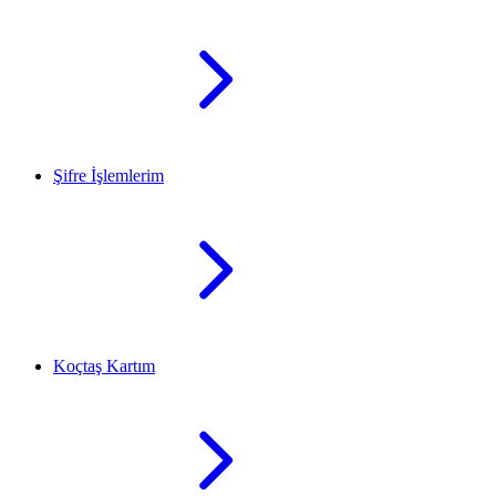
Şifre İşlemlerim
Koçtaş Kartım