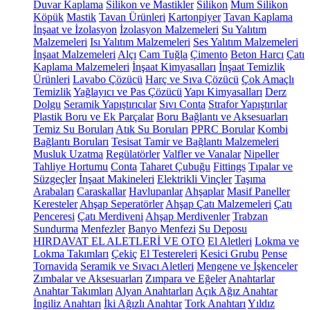
Duvar Kaplama
Silikon ve Mastikler
Silikon
Mum Silikon
Köpük
Mastik
Tavan Ürünleri
Kartonpiyer
Tavan Kaplama
İnşaat ve İzolasyon
İzolasyon Malzemeleri
Su Yalıtım
Malzemeleri
Isı Yalıtım Malzemeleri
Ses Yalıtım Malzemeleri
İnşaat Malzemeleri
Alçı
Cam Tuğla
Çimento
Beton Harcı
Çatı
Kaplama Malzemeleri
İnşaat Kimyasalları
İnşaat Temizlik
Ürünleri
Lavabo Çözücü
Harç ve Sıva Çözücü
Çok Amaçlı
Temizlik
Yağlayıcı ve Pas Çözücü
Yapı Kimyasalları
Derz
Dolgu
Seramik Yapıştırıcılar
Sıvı Conta
Strafor Yapıştırılar
Plastik Boru ve Ek Parçalar
Boru Bağlantı ve Aksesuarları
Temiz Su Boruları
Atık Su Boruları
PPRC Borular
Kombi
Bağlantı Boruları
Tesisat Tamir ve Bağlantı Malzemeleri
Musluk Uzatma
Regülatörler
Valfler ve Vanalar
Nipeller
Tahliye Hortumu
Conta
Taharet Çubuğu
Fittings
Tıpalar ve
Süzgeçler
İnşaat Makineleri
Elektrikli Vinçler
Taşıma
Arabaları
Caraskallar
Havlupanlar
Ahşaplar
Masif Paneller
Keresteler
Ahşap Seperatörler
Ahşap Çatı Malzemeleri
Çatı
Penceresi
Çatı Merdiveni
Ahşap Merdivenler
Trabzan
Sundurma
Menfezler
Banyo Menfezi
Su Deposu
HIRDAVAT EL ALETLERİ VE OTO
El Aletleri
Lokma ve
Lokma Takımları
Çekiç
El Testereleri
Kesici Grubu
Pense
Tornavida
Seramik ve Sıvacı Aletleri
Mengene ve İşkenceler
Zımbalar ve Aksesuarları
Zımpara ve Eğeler
Anahtarlar
Anahtar Takımları
Alyan Anahtarları
Açık Ağız Anahtar
İngiliz Anahtarı
İki Ağızlı Anahtar
Tork Anahtarı
Yıldız