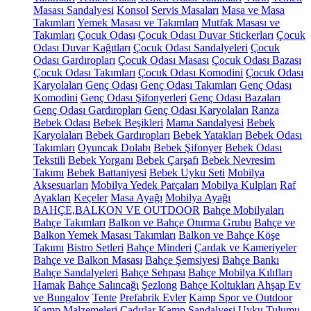
Masası Sandalyesi
Konsol
Servis Masaları
Masa ve Masa
Takımları
Yemek Masası ve Takımları
Mutfak Masası ve
Takımları
Çocuk Odası
Çocuk Odası Duvar Stickerları
Çocuk
Odası Duvar Kağıtları
Çocuk Odası Sandalyeleri
Çocuk
Odası Gardıropları
Çocuk Odası Masası
Çocuk Odası Bazası
Çocuk Odası Takımları
Çocuk Odası Komodini
Çocuk Odası
Karyolaları
Genç Odası
Genç Odası Takımları
Genç Odası
Komodini
Genç Odası Şifonyerleri
Genç Odası Bazaları
Genç Odası Gardıropları
Genç Odası Karyolaları
Ranza
Bebek Odası
Bebek Beşikleri
Mama Sandalyesi
Bebek
Karyolaları
Bebek Gardıropları
Bebek Yatakları
Bebek Odası
Takımları
Oyuncak Dolabı
Bebek Şifonyer
Bebek Odası
Tekstili
Bebek Yorganı
Bebek Çarşafı
Bebek Nevresim
Takımı
Bebek Battaniyesi
Bebek Uyku Seti
Mobilya
Aksesuarları
Mobilya Yedek Parçaları
Mobilya Kulpları
Raf
Ayakları
Keçeler
Masa Ayağı
Mobilya Ayağı
BAHÇE,BALKON VE OUTDOOR
Bahçe Mobilyaları
Bahçe Takımları
Balkon ve Bahçe Oturma Grubu
Bahçe ve
Balkon Yemek Masası Takımları
Balkon ve Bahçe Köşe
Takımı
Bistro Setleri
Bahçe Minderi
Çardak ve Kameriyeler
Bahçe ve Balkon Masası
Bahçe Şemsiyesi
Bahçe Bankı
Bahçe Sandalyeleri
Bahçe Sehpası
Bahçe Mobilya Kılıfları
Hamak
Bahçe Salıncağı
Şezlong
Bahçe Koltukları
Ahşap Ev
ve Bungalov
Tente
Prefabrik Evler
Kamp Spor ve Outdoor
Kamp Malzemeleri
Çadırlar
Kamp Sandalyesi
Uyku Tulumu