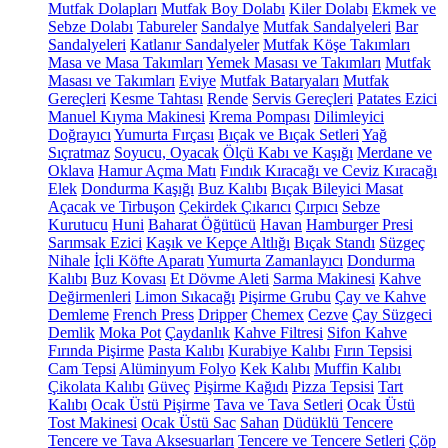
Mutfak Dolapları
Mutfak Boy Dolabı
Kiler Dolabı
Ekmek ve
Sebze Dolabı
Tabureler
Sandalye
Mutfak Sandalyeleri
Bar
Sandalyeleri
Katlanır Sandalyeler
Mutfak Köşe Takımları
Masa ve Masa Takımları
Yemek Masası ve Takımları
Mutfak
Masası ve Takımları
Eviye
Mutfak Bataryaları
Mutfak
Gereçleri
Kesme Tahtası
Rende
Servis Gereçleri
Patates Ezici
Manuel Kıyma Makinesi
Krema Pompası
Dilimleyici
Doğrayıcı
Yumurta Fırçası
Bıçak ve Bıçak Setleri
Yağ
Sıçratmaz
Soyucu, Oyacak
Ölçü Kabı ve Kaşığı
Merdane ve
Oklava
Hamur Açma Matı
Fındık Kıracağı ve Ceviz Kıracağı
Elek
Dondurma Kaşığı
Buz Kalıbı
Bıçak Bileyici Masat
Açacak ve Tirbuşon
Çekirdek Çıkarıcı
Çırpıcı
Sebze
Kurutucu
Huni
Baharat Öğütücü
Havan
Hamburger Presi
Sarımsak Ezici
Kaşık ve Kepçe Altlığı
Bıçak Standı
Süzgeç
Nihale
İçli Köfte Aparatı
Yumurta Zamanlayıcı
Dondurma
Kalıbı
Buz Kovası
Et Dövme Aleti
Sarma Makinesi
Kahve
Değirmenleri
Limon Sıkacağı
Pişirme Grubu
Çay ve Kahve
Demleme
French Press
Dripper
Chemex
Cezve
Çay Süzgeci
Demlik
Moka Pot
Çaydanlık
Kahve Filtresi
Sifon Kahve
Fırında Pişirme
Pasta Kalıbı
Kurabiye Kalıbı
Fırın Tepsisi
Cam Tepsi
Alüminyum Folyo
Kek Kalıbı
Muffin Kalıbı
Çikolata Kalıbı
Güveç
Pişirme Kağıdı
Pizza Tepsisi
Tart
Kalıbı
Ocak Üstü Pişirme
Tava ve Tava Setleri
Ocak Üstü
Tost Makinesi
Ocak Üstü Sac
Sahan
Düdüklü Tencere
Tencere ve Tava Aksesuarları
Tencere ve Tencere Setleri
Çöp