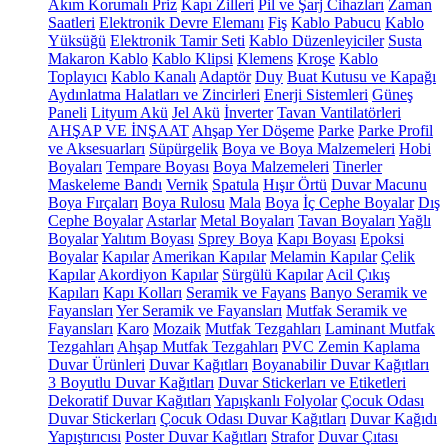
Akım Korumalı Priz
Kapı Zilleri
Pil ve Şarj Cihazları
Zaman
Saatleri
Elektronik Devre Elemanı
Fiş
Kablo Pabucu
Kablo
Yüksüğü
Elektronik Tamir Seti
Kablo Düzenleyiciler
Susta
Makaron Kablo
Kablo Klipsi
Klemens
Kroşe
Kablo
Toplayıcı
Kablo Kanalı
Adaptör
Duy
Buat Kutusu ve Kapağı
Aydınlatma Halatları ve Zincirleri
Enerji Sistemleri
Güneş
Paneli
Lityum Akü
Jel Akü
İnverter
Tavan Vantilatörleri
AHŞAP VE İNŞAAT
Ahşap Yer Döşeme
Parke
Parke Profil
ve Aksesuarları
Süpürgelik
Boya ve Boya Malzemeleri
Hobi
Boyaları
Tempare Boyası
Boya Malzemeleri
Tinerler
Maskeleme Bandı
Vernik
Spatula
Hışır Örtü
Duvar Macunu
Boya Fırçaları
Boya Rulosu
Mala
Boya
İç Cephe Boyalar
Dış
Cephe Boyalar
Astarlar
Metal Boyaları
Tavan Boyaları
Yağlı
Boyalar
Yalıtım Boyası
Sprey Boya
Kapı Boyası
Epoksi
Boyalar
Kapılar
Amerikan Kapılar
Melamin Kapılar
Çelik
Kapılar
Akordiyon Kapılar
Sürgülü Kapılar
Acil Çıkış
Kapıları
Kapı Kolları
Seramik ve Fayans
Banyo Seramik ve
Fayansları
Yer Seramik ve Fayansları
Mutfak Seramik ve
Fayansları
Karo
Mozaik
Mutfak Tezgahları
Laminant Mutfak
Tezgahları
Ahşap Mutfak Tezgahları
PVC Zemin Kaplama
Duvar Ürünleri
Duvar Kağıtları
Boyanabilir Duvar Kağıtları
3 Boyutlu Duvar Kağıtları
Duvar Stickerları ve Etiketleri
Dekoratif Duvar Kağıtları
Yapışkanlı Folyolar
Çocuk Odası
Duvar Stickerları
Çocuk Odası Duvar Kağıtları
Duvar Kağıdı
Yapıştırıcısı
Poster Duvar Kağıtları
Strafor
Duvar Çıtası