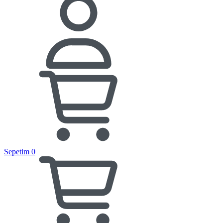
Sepetim
0