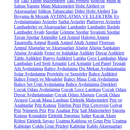
Şiş
Takı Yapım Malzemeleri
Takı Pensesi
Boncuk
Mum &
Sabun Yapımı
Mum Malzemeleri
Hobi Aletleri ve
Aksesuarları
Silikon Tabancaları
Diğer Hobi Aletleri
Taş
Boyama & Mozaik
AYDINLATMA VE ELEKTRİK
Ev
Aydınlatmaları
Avizeler
Sarkıt Avizeler
Plafonyer Avizeler
Lambaderler ve Aksesuarları
Lambader
Lambader Başlığı
Lambader Ayağı
Spotlar
Gömme Spotlar
Sıvaüstü Spotlar
Tavan Spotlar
Ampuller
Led Ampul
Halojen Ampul
Tasarruflu Ampul
Rustik Ampul
Akıllı Ampul
Floresan
Ampul
Abajurlar ve Aksesuarları
Abajur
Abajur Şapkaları
Abajur Ayaklığı
Fener ve Işıldaklar
Aplikler
Duvar Aplikleri
Tablo Aplikleri
Banyo Aplikleri
Lamba
Gece Lambaları
Masa
Lambaları
Led Şerit
Armatür
Led Armatür
Led Panel
Tezgah
Altı Aydınlatma
Bahçe Aydınlatma
Dış Mekan Aydınlatmalar
Solar Aydınlatma
Projektör ve Sensörler
Bahçe Aplikleri
Bahçe Feneri ve Meşaleler
Bahçe Masa Üstü Aydınlatma
Bahçe Set Üstü Aydınlatma
Bahçe Aydınlatma Direkleri
Çocuk Odası Aydınlatma
Çocuk Gece Lambası
Çocuk Odası
Duvar Aydınlatmaları
Çocuk Odası Abajuru
Çocuk Odası
Avizesi
Çocuk Masa Lambası
Elektrik Malzemeleri
Priz ve
Anahtarlar
Priz Kutusu
Telefon Prizi
Priz Çerçevesi
Golyat
Priz
Nümeris Priz
Priz
Anahtar Priz
Şalt Malzemeleri
Sigorta
Kutusu
Kontaktör
Elektrik Sigortası
Şalter
Kaçak Akım
Rölesi
Elektrik Sayacı
Uzatma Kablosu ve Grup Priz
Uzatma
Kabloları
Çoklu Grup Prizleri
Kablolar
Kablo Aksesuarları