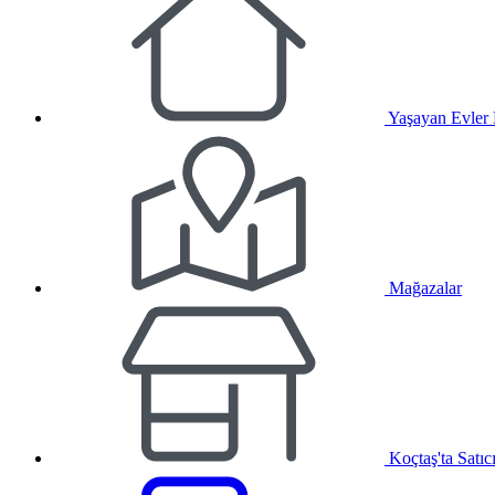
Yaşayan Evler
Mağazalar
Koçtaş'ta Satıc