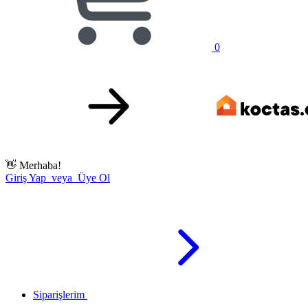
0
👋
Merhaba!
Giriş Yap veya Üye Ol
Siparişlerim