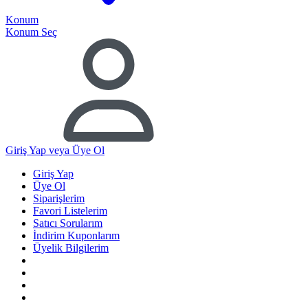
Konum
Konum Seç
Giriş Yap
veya Üye Ol
Giriş Yap
Üye Ol
Siparişlerim
Favori Listelerim
Satıcı Sorularım
İndirim Kuponlarım
Üyelik Bilgilerim