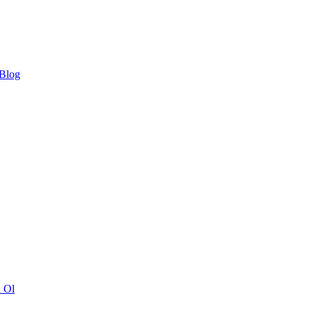
 Blog
ı Ol