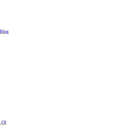
 Blog
ı Ol