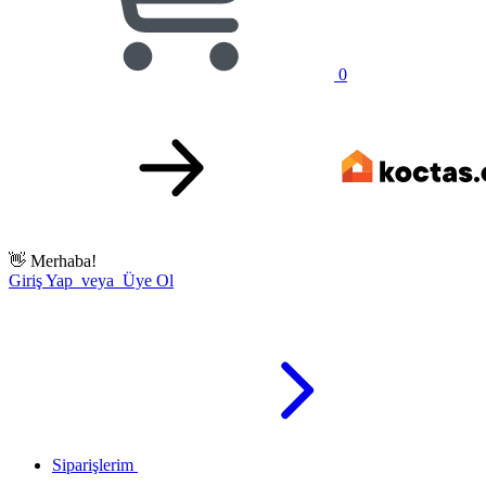
0
👋
Merhaba!
Giriş Yap veya Üye Ol
Siparişlerim