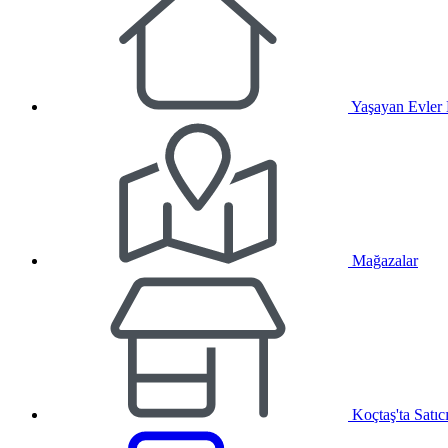
Yaşayan Evler
Mağazalar
Koçtaş'ta Satıc