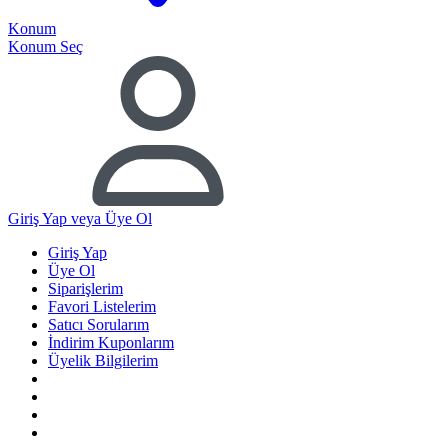
Konum
Konum Seç
Giriş Yap
veya Üye Ol
Giriş Yap
Üye Ol
Siparişlerim
Favori Listelerim
Satıcı Sorularım
İndirim Kuponlarım
Üyelik Bilgilerim