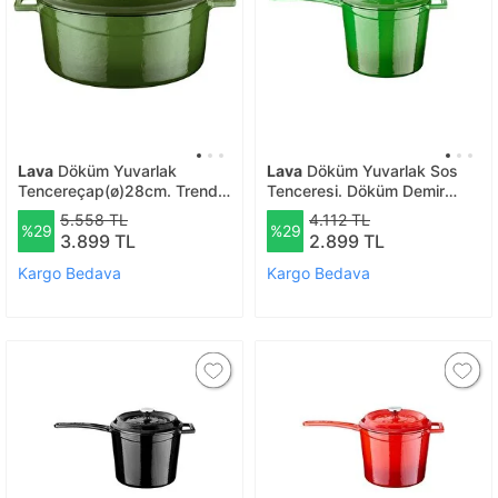
Lava
Döküm Yuvarlak
Lava
Döküm Yuvarlak Sos
Tencereçap(ø)28cm. Trendy
Tenceresi. Döküm Demir
- Yeşil
Yekpare Saplı Trendy Serisi
5.558 TL
4.112 TL
%29
%29
Çap(ø18 Cm. - Yeşil
3.899 TL
2.899 TL
Kargo Bedava
Kargo Bedava