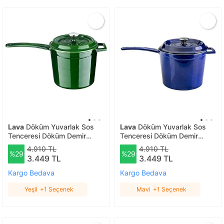
Lava
Döküm Yuvarlak Sos
Lava
Döküm Yuvarlak Sos
Tenceresi Döküm Demir
Tenceresi Döküm Demir
Yekpare Saplı Premium Serisi
Yekpare Saplı Premium Serisi
4.910 TL
4.910 TL
%29
%29
Çap(ø)18cm. Yeşil
Çap(ø)18cm. Mavi
3.449 TL
3.449 TL
Kargo Bedava
Kargo Bedava
Yeşil
+1 Seçenek
Mavi
+1 Seçenek