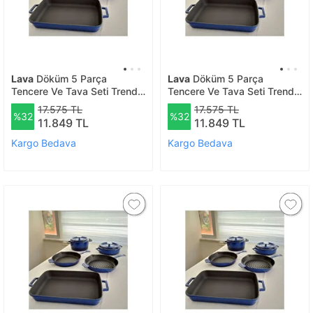
Lava
Döküm 5 Parça
Lava
Döküm 5 Parça
Tencere Ve Tava Seti Trendy
Tencere Ve Tava Seti Trendy
Silikon Kulp Hediyeli-
Silikon Kulp Hediyeli-
17.575 TL
17.575 TL
%32
%32
finalonline - Siyah
finalonline - Turuncu
11.849 TL
11.849 TL
Kargo Bedava
Kargo Bedava