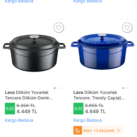
Kargo Bedava
Kargo Bedava
Lava
Döküm Yuvarlak
Lava
Döküm Yuvarlak
Tencere Döküm Demir
Tencere. Trendy Çap(ø)
Yekpare Kulplu Edition Serisi
32cm. Mavi
6.356 TL
6.655 TL
%30
%30
Çap(ø)28cm. Siyah
4.449 TL
4.649 TL
Kargo Bedava
Kargo Bedava
Mavi
+2 Seçenek