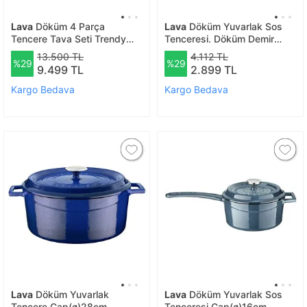
Lava
Döküm 4 Parça
Lava
Döküm Yuvarlak Sos
Tencere Tava Seti Trendy
Tenceresi. Döküm Demir
Silikon Tutacak Hediyeli -
Yekpare Saplı Trendy Serisi
13.500 TL
4.112 TL
%29
%29
Siyah
Çap(ø18 Cm. - Mavi
9.499 TL
2.899 TL
Kargo Bedava
Kargo Bedava
Lava
Döküm Yuvarlak
Lava
Döküm Yuvarlak Sos
Tencere Çap(ø)28cm.
Tenceresi Çap(ø)16cm.