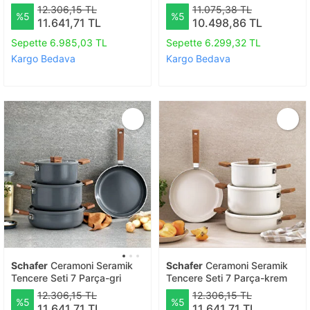
12.306,15 TL
11.075,38 TL
%5
%5
11.641,71 TL
10.498,86 TL
Sepette 6.985,03 TL
Sepette 6.299,32 TL
Kargo Bedava
Kargo Bedava
Schafer
Ceramoni Seramik
Schafer
Ceramoni Seramik
Tencere Seti 7 Parça-gri
Tencere Seti 7 Parça-krem
12.306,15 TL
12.306,15 TL
%5
%5
11.641,71 TL
11.641,71 TL