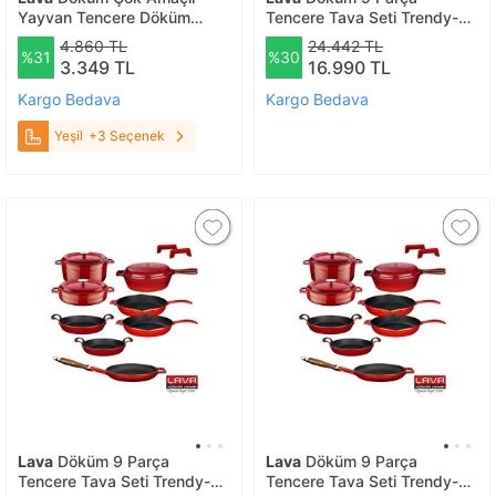
Yayvan Tencere Döküm
Tencere Tava Seti Trendy-
Demir Yekpare Kulplu
finalonline- Yeşil
4.860 TL
24.442 TL
%31
%30
Premium Serisi Çap(ø)24cm.
3.349 TL
16.990 TL
Yeşil
Kargo Bedava
Kargo Bedava
Yeşil
+3 Seçenek
Lava
Döküm 9 Parça
Lava
Döküm 9 Parça
Tencere Tava Seti Trendy-
Tencere Tava Seti Trendy-