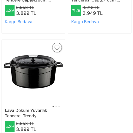
Trendy - Mavi
Döküm Demir Yekpare Saplı
5.558 TL
4.212 TL
%29
%29
Premium Serisi - Majolica Gri
3.899 TL
2.949 TL
Kargo Bedava
Kargo Bedava
Lava
Döküm Yuvarlak
Tencere. Trendy
Çap(ø)28cm. Siyah
5.558 TL
%29
3.899 TL