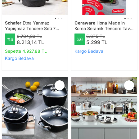
Schafer
Etna Yanmaz
Ceraware
Hona Made in
Yapışmaz Tencere Seti 7
Korea Seramik Tencere Tava
Parça-siyah
Seti 14 Parça Sapı Çıkabilen
8.784,29 TL
5.675 TL
%6
%6
İç İçe Geçen Mutfak Seti
8.213,14 TL
5.299 TL
Siyah
Sepette 4.927,88 TL
Kargo Bedava
Kargo Bedava