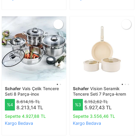
Schafer
Vals Çelik Tencere
Schafer
Vision Seramik
Seti 8 Parça-inox
Tencere Seti 7 Parça-krem
8.614,15 TL
6.152,62 TL
%4
%3
8.213,14 TL
5.927,43 TL
Sepette 4.927,88 TL
Sepette 3.556,46 TL
Kargo Bedava
Kargo Bedava