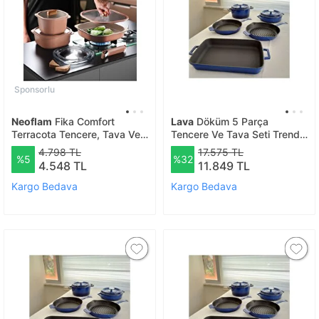
Sponsorlu
Neoflam
Fika Comfort
Lava
Döküm 5 Parça
Terracota Tencere, Tava Ve
Tencere Ve Tava Seti Trendy
Fırın Kabı Seti
Silikon Kulp Hediyeli-
4.798 TL
17.575 TL
%5
%32
finalonline - Yeşil
4.548 TL
11.849 TL
Kargo Bedava
Kargo Bedava