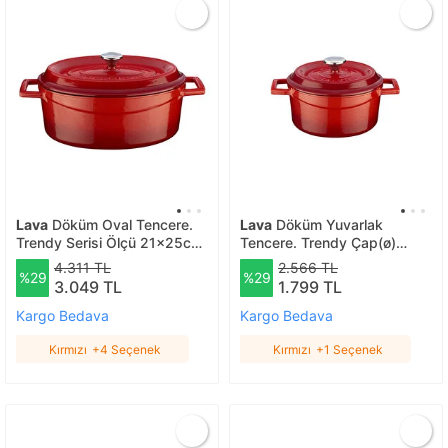
Lava
Döküm Oval Tencere.
Lava
Döküm Yuvarlak
Trendy Serisi Ölçü 21x25cm.
Tencere. Trendy Çap(ø)
Kırmızı
12cm. Kırmızı
4.311 TL
2.566 TL
%29
%29
3.049 TL
1.799 TL
Kargo Bedava
Kargo Bedava
Kırmızı
+4 Seçenek
Kırmızı
+1 Seçenek