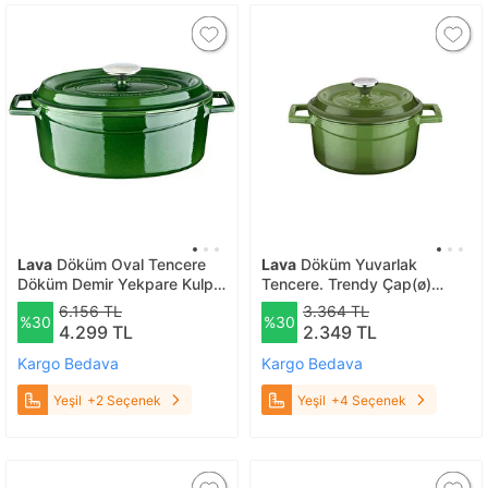
Lava
Döküm Oval Tencere
Lava
Döküm Yuvarlak
Döküm Demir Yekpare Kulplu
Tencere. Trendy Çap(ø)
Premium Serisi Ölçü
18cm. Yeşil
6.156 TL
3.364 TL
%30
%30
23x29cm. Yeşil
4.299 TL
2.349 TL
Kargo Bedava
Kargo Bedava
Yeşil
+2 Seçenek
Yeşil
+4 Seçenek