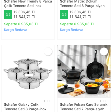
Schafer
New Trendy 8 Parça
Schafer
Matrix Döküm
Çelik Tencere Seti İnox
Tencere Seti 8 Parça-siyah
12.306,46 TL
12.306,46 TL
%5
%5
11.641,71 TL
11.641,71 TL
Sepette 6.985,03 TL
Sepette 6.985,03 TL
Kargo Bedava
Kargo Bedava
Schafer
Galaxy Çelik
Schafer
Felsen Kare Seramik
Tencere Seti 8 Parça-inox
Tencere Seti 7 Parça-siyah