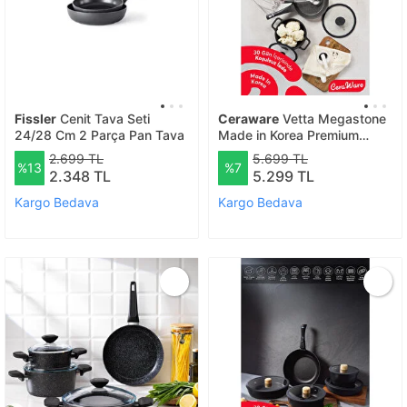
Fissler
Cenit Tava Seti
Ceraware
Vetta Megastone
24/28 Cm 2 Parça Pan Tava
Made in Korea Premium
Tencere Tava Seti Çizilmeye
2.699 TL
5.699 TL
%13
%7
Dayanıklı Yapışmaz Mutfak
2.348 TL
5.299 TL
Seti Siyah
Kargo Bedava
Kargo Bedava