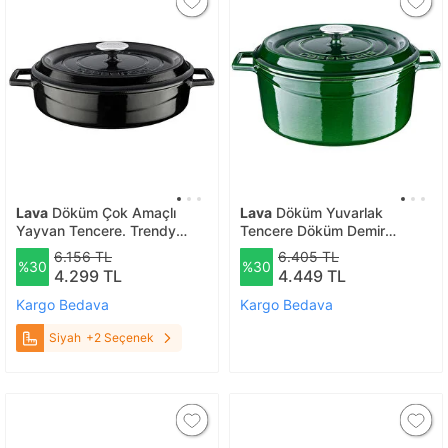
Lava
Döküm Çok Amaçlı
Lava
Döküm Yuvarlak
Yayvan Tencere. Trendy
Tencere Döküm Demir
Serisi Çap(ø)32cm. Siyah
Yekpare Kulplu Premium
6.156 TL
6.405 TL
%30
%30
Serisi Çap(ø)28cm. Yeşil
4.299 TL
4.449 TL
Yeşil
Kargo Bedava
Kargo Bedava
Siyah
+2 Seçenek