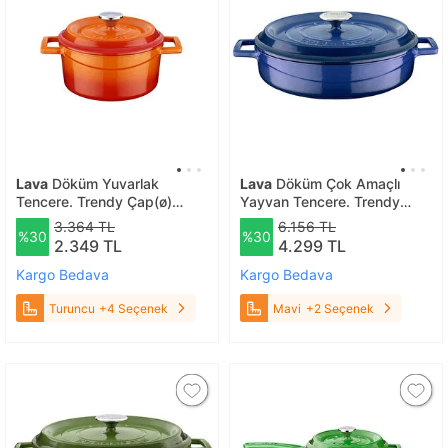
Lava
Döküm Yuvarlak
Lava
Döküm Çok Amaçlı
Tencere. Trendy Çap(ø)
Yayvan Tencere. Trendy
18cm. Turuncu
Serisi Çap(ø)32cm. Mavi
3.364 TL
6.156 TL
%30
%30
2.349 TL
4.299 TL
Kargo Bedava
Kargo Bedava
Turuncu
+4 Seçenek
Mavi
+2 Seçenek