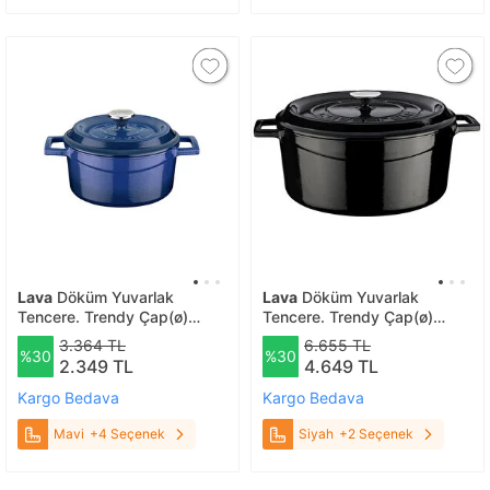
Lava
Döküm Yuvarlak
Lava
Döküm Yuvarlak
Tencere. Trendy Çap(ø)
Tencere. Trendy Çap(ø)
18cm. Mavi
32cm. Siyah
3.364 TL
6.655 TL
%30
%30
2.349 TL
4.649 TL
Kargo Bedava
Kargo Bedava
Mavi
+4 Seçenek
Siyah
+2 Seçenek