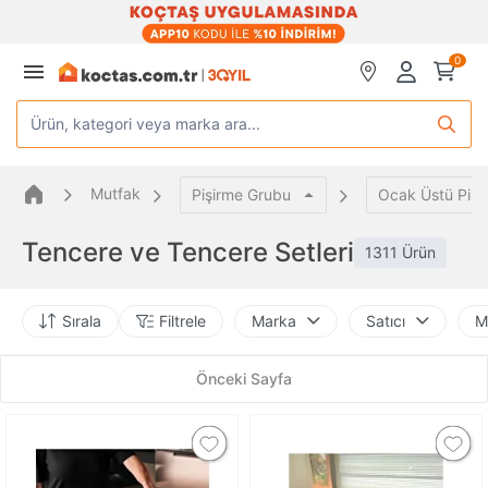
0
Ürün, kategori veya marka ara...
Mutfak
Pişirme Grubu
Ocak Üstü Pişi
Tencere ve Tencere Setleri
1311 Ürün
Sırala
Filtrele
Marka
Satıcı
M
Önceki Sayfa