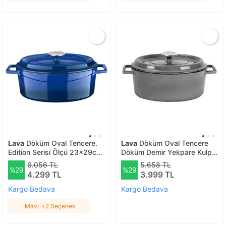
Lava
Döküm Oval Tencere.
Lava
Döküm Oval Tencere
Edition Serisi Ölçü 23x29cm.
Döküm Demir Yekpare Kulplu
Mavi
Premium Serisi Ölçü
6.056 TL
5.658 TL
%29
%29
21x27cm. Gri
4.299 TL
3.999 TL
Kargo Bedava
Kargo Bedava
Mavi
+2 Seçenek