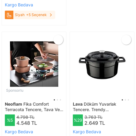
Kargo Bedava
Siyah
+5 Seçenek
Sponsorlu
Neoflam
Fika Comfort
Lava
Döküm Yuvarlak
Terracota Tencere, Tava Ve
Tencere. Trendy
Fırın Kabı Seti
Çap(ø)20cm. Siyah
4.798 TL
3.763 TL
%5
%29
4.548 TL
2.649 TL
Kargo Bedava
Kargo Bedava