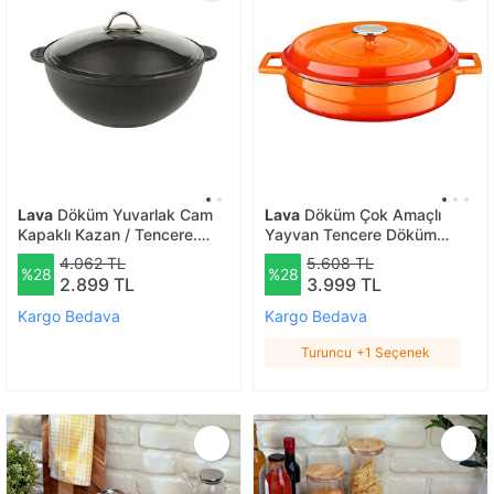
Lava
Döküm Yuvarlak Cam
Lava
Döküm Çok Amaçlı
Kapaklı Kazan / Tencere.
Yayvan Tencere Döküm
Çap(ø)28 Cm. Döküm Demir
Demir Yekpare Kulplu Edition
4.062 TL
5.608 TL
%28
%28
Yekpare Kulplu
Serisi Çap(ø)28cm. Turuncu
2.899 TL
3.999 TL
Kargo Bedava
Kargo Bedava
Turuncu
+1 Seçenek