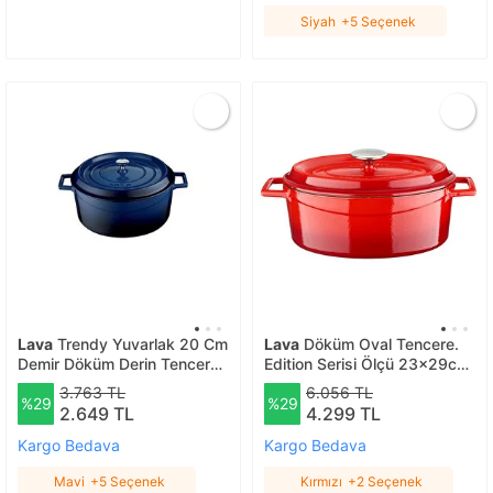
Siyah
+5 Seçenek
Lava
Trendy Yuvarlak 20 Cm
Lava
Döküm Oval Tencere.
Demir Döküm Derin Tencere
Edition Serisi Ölçü 23x29cm.
Mavi Mavi
Kırmızı
3.763 TL
6.056 TL
%29
%29
2.649 TL
4.299 TL
Kargo Bedava
Kargo Bedava
Mavi
+5 Seçenek
Kırmızı
+2 Seçenek