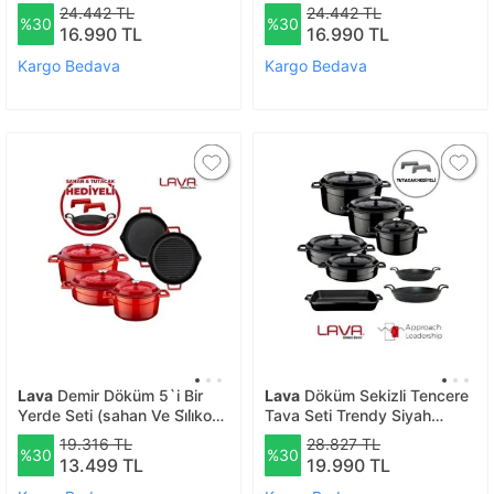
finalonline - Siyah
finalonline- Turuncu
24.442 TL
24.442 TL
%30
%30
16.990 TL
16.990 TL
Kargo Bedava
Kargo Bedava
Lava
Demir Döküm 5`i Bir
Lava
Döküm Sekizli Tencere
Yerde Seti (sahan Ve Si̇li̇kon
Tava Seti Trendy Siyah
Sap Hedi̇yeli̇)
Silikon Tutacak
19.316 TL
28.827 TL
%30
%30
13.499 TL
19.990 TL