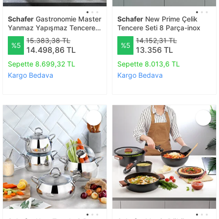
Schafer
Gastronomie Master
Schafer
New Prime Çelik
Yanmaz Yapışmaz Tencere
Tencere Seti 8 Parça-inox
Seti
15.383,38 TL
14.152,31 TL
%5
%5
14.498,86 TL
13.356 TL
Sepette 8.699,32 TL
Sepette 8.013,6 TL
Kargo Bedava
Kargo Bedava