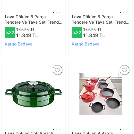
Lava
Döküm 5 Parça
Lava
Döküm 5 Parça
Tencere Ve Tava Seti Trendy
Tencere Ve Tava Seti Trendy
Silikon Kulp Hediyeli-
Silikon Kulp Hediyeli-
17.575 TL
17.575 TL
%32
%32
finalonline - Kırmızı
finalonline - Mavi
11.849 TL
11.849 TL
Kargo Bedava
Kargo Bedava
Lava
Döküm Çok Amaçlı
Lava
Döküm 9 Parça