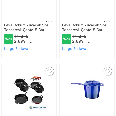
Lava
Döküm Yuvarlak Sos
Lava
Döküm Yuvarlak Sos
Tenceresi. Çap(ø18 Cm.
Tenceresi. Çap(ø18 Cm.
Döküm Demir Yekpare Saplı
Döküm Demir Yekpare Saplı
4.112 TL
4.112 TL
%29
%29
Trendy Serisi - Siyah
Trendy Serisi - Kırmızı
2.899 TL
2.899 TL
Kargo Bedava
Kargo Bedava