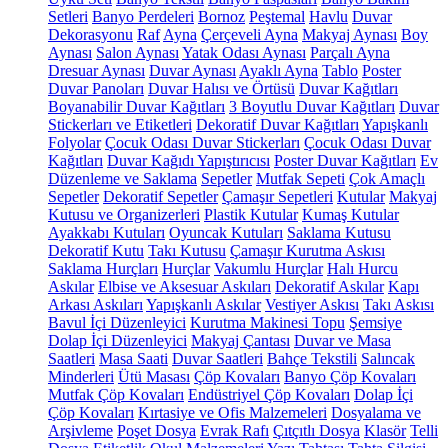
Setleri
Banyo Perdeleri
Bornoz
Peştemal
Havlu
Duvar
Dekorasyonu
Raf
Ayna
Çerçeveli Ayna
Makyaj Aynası
Boy
Aynası
Salon Aynası
Yatak Odası Aynası
Parçalı Ayna
Dresuar Aynası
Duvar Aynası
Ayaklı Ayna
Tablo
Poster
Duvar Panoları
Duvar Halısı ve Örtüsü
Duvar Kağıtları
Boyanabilir Duvar Kağıtları
3 Boyutlu Duvar Kağıtları
Duvar
Stickerları ve Etiketleri
Dekoratif Duvar Kağıtları
Yapışkanlı
Folyolar
Çocuk Odası Duvar Stickerları
Çocuk Odası Duvar
Kağıtları
Duvar Kağıdı Yapıştırıcısı
Poster Duvar Kağıtları
Ev
Düzenleme ve Saklama
Sepetler
Mutfak Sepeti
Çok Amaçlı
Sepetler
Dekoratif Sepetler
Çamaşır Sepetleri
Kutular
Makyaj
Kutusu ve Organizerleri
Plastik Kutular
Kumaş Kutular
Ayakkabı Kutuları
Oyuncak Kutuları
Saklama Kutusu
Dekoratif Kutu
Takı Kutusu
Çamaşır Kurutma Askısı
Saklama Hurçları
Hurçlar
Vakumlu Hurçlar
Halı Hurcu
Askılar
Elbise ve Aksesuar Askıları
Dekoratif Askılar
Kapı
Arkası Askıları
Yapışkanlı Askılar
Vestiyer Askısı
Takı Askısı
Bavul İçi Düzenleyici
Kurutma Makinesi Topu
Şemsiye
Dolap İçi Düzenleyici
Makyaj Çantası
Duvar ve Masa
Saatleri
Masa Saati
Duvar Saatleri
Bahçe Tekstili
Salıncak
Minderleri
Ütü Masası
Çöp Kovaları
Banyo Çöp Kovaları
Mutfak Çöp Kovaları
Endüstriyel Çöp Kovaları
Dolap İçi
Çöp Kovaları
Kırtasiye ve Ofis Malzemeleri
Dosyalama ve
Arşivleme
Poşet Dosya
Evrak Rafı
Çıtçıtlı Dosya
Klasör
Telli