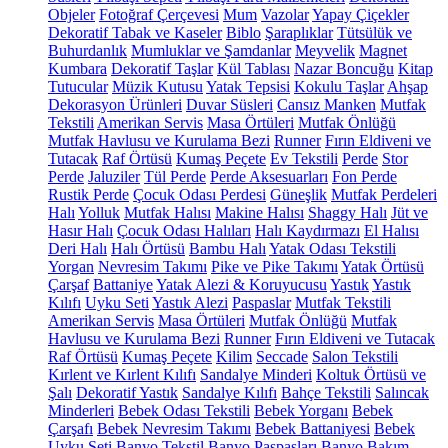
Objeler
Fotoğraf Çerçevesi
Mum
Vazolar
Yapay Çiçekler
Dekoratif Tabak ve Kaseler
Biblo
Şaraplıklar
Tütsülük ve
Buhurdanlık
Mumluklar ve Şamdanlar
Meyvelik
Magnet
Kumbara
Dekoratif Taşlar
Kül Tablası
Nazar Boncuğu
Kitap
Tutucular
Müzik Kutusu
Yatak Tepsisi
Kokulu Taşlar
Ahşap
Dekorasyon Ürünleri
Duvar Süsleri
Cansız Manken
Mutfak
Tekstili
Amerikan Servis
Masa Örtüleri
Mutfak Önlüğü
Mutfak Havlusu ve Kurulama Bezi
Runner
Fırın Eldiveni ve
Tutacak
Raf Örtüsü
Kumaş Peçete
Ev Tekstili
Perde
Stor
Perde
Jaluziler
Tül Perde
Perde Aksesuarları
Fon Perde
Rustik Perde
Çocuk Odası Perdesi
Güneşlik
Mutfak Perdeleri
Halı
Yolluk
Mutfak Halısı
Makine Halısı
Shaggy Halı
Jüt ve
Hasır Halı
Çocuk Odası Halıları
Halı Kaydırmazı
El Halısı
Deri Halı
Halı Örtüsü
Bambu Halı
Yatak Odası Tekstili
Yorgan
Nevresim Takımı
Pike ve Pike Takımı
Yatak Örtüsü
Çarşaf
Battaniye
Yatak Alezi & Koruyucusu
Yastık
Yastık
Kılıfı
Uyku Seti
Yastık Alezi
Paspaslar
Mutfak Tekstili
Amerikan Servis
Masa Örtüleri
Mutfak Önlüğü
Mutfak
Havlusu ve Kurulama Bezi
Runner
Fırın Eldiveni ve Tutacak
Raf Örtüsü
Kumaş Peçete
Kilim
Seccade
Salon Tekstili
Kırlent ve Kırlent Kılıfı
Sandalye Minderi
Koltuk Örtüsü ve
Şalı
Dekoratif Yastık
Sandalye Kılıfı
Bahçe Tekstili
Salıncak
Minderleri
Bebek Odası Tekstili
Bebek Yorganı
Bebek
Çarşafı
Bebek Nevresim Takımı
Bebek Battaniyesi
Bebek
Uyku Seti
Banyo Tekstil
Banyo Paspasları
Banyo Bakım