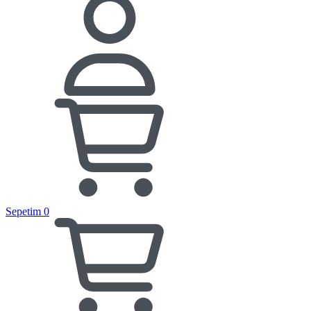
Sepetim
0