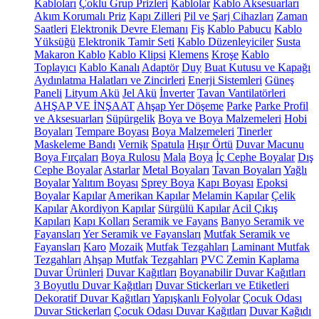
Kabloları
Çoklu Grup Prizleri
Kablolar
Kablo Aksesuarları
Akım Korumalı Priz
Kapı Zilleri
Pil ve Şarj Cihazları
Zaman
Saatleri
Elektronik Devre Elemanı
Fiş
Kablo Pabucu
Kablo
Yüksüğü
Elektronik Tamir Seti
Kablo Düzenleyiciler
Susta
Makaron Kablo
Kablo Klipsi
Klemens
Kroşe
Kablo
Toplayıcı
Kablo Kanalı
Adaptör
Duy
Buat Kutusu ve Kapağı
Aydınlatma Halatları ve Zincirleri
Enerji Sistemleri
Güneş
Paneli
Lityum Akü
Jel Akü
İnverter
Tavan Vantilatörleri
AHŞAP VE İNŞAAT
Ahşap Yer Döşeme
Parke
Parke Profil
ve Aksesuarları
Süpürgelik
Boya ve Boya Malzemeleri
Hobi
Boyaları
Tempare Boyası
Boya Malzemeleri
Tinerler
Maskeleme Bandı
Vernik
Spatula
Hışır Örtü
Duvar Macunu
Boya Fırçaları
Boya Rulosu
Mala
Boya
İç Cephe Boyalar
Dış
Cephe Boyalar
Astarlar
Metal Boyaları
Tavan Boyaları
Yağlı
Boyalar
Yalıtım Boyası
Sprey Boya
Kapı Boyası
Epoksi
Boyalar
Kapılar
Amerikan Kapılar
Melamin Kapılar
Çelik
Kapılar
Akordiyon Kapılar
Sürgülü Kapılar
Acil Çıkış
Kapıları
Kapı Kolları
Seramik ve Fayans
Banyo Seramik ve
Fayansları
Yer Seramik ve Fayansları
Mutfak Seramik ve
Fayansları
Karo
Mozaik
Mutfak Tezgahları
Laminant Mutfak
Tezgahları
Ahşap Mutfak Tezgahları
PVC Zemin Kaplama
Duvar Ürünleri
Duvar Kağıtları
Boyanabilir Duvar Kağıtları
3 Boyutlu Duvar Kağıtları
Duvar Stickerları ve Etiketleri
Dekoratif Duvar Kağıtları
Yapışkanlı Folyolar
Çocuk Odası
Duvar Stickerları
Çocuk Odası Duvar Kağıtları
Duvar Kağıdı