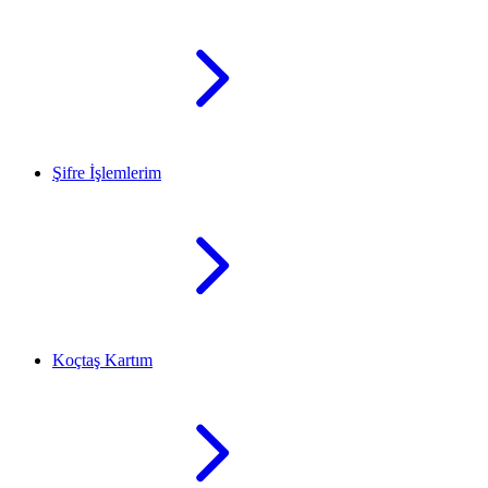
Şifre İşlemlerim
Koçtaş Kartım