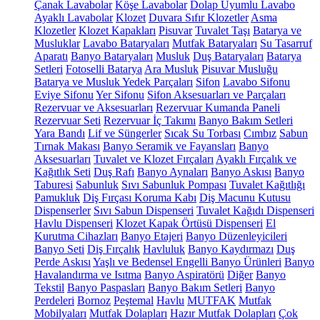
Çanak Lavabolar
Köşe Lavabolar
Dolap Uyumlu Lavabo
Ayaklı Lavabolar
Klozet
Duvara Sıfır Klozetler
Asma
Klozetler
Klozet Kapakları
Pisuvar
Tuvalet Taşı
Batarya ve
Musluklar
Lavabo Bataryaları
Mutfak Bataryaları
Su Tasarruf
Aparatı
Banyo Bataryaları
Musluk
Duş Bataryaları
Batarya
Setleri
Fotoselli Batarya
Ara Musluk
Pisuvar Musluğu
Batarya ve Musluk Yedek Parçaları
Sifon
Lavabo Sifonu
Eviye Sifonu
Yer Sifonu
Sifon Aksesuarları ve Parçaları
Rezervuar ve Aksesuarları
Rezervuar Kumanda Paneli
Rezervuar Seti
Rezervuar İç Takımı
Banyo Bakım Setleri
Yara Bandı
Lif ve Süngerler
Sıcak Su Torbası
Cımbız
Sabun
Tırnak Makası
Banyo Seramik ve Fayansları
Banyo
Aksesuarları
Tuvalet ve Klozet Fırçaları
Ayaklı Fırçalık ve
Kağıtlık Seti
Duş Rafı
Banyo Aynaları
Banyo Askısı
Banyo
Taburesi
Sabunluk
Sıvı Sabunluk Pompası
Tuvalet Kağıtlığı
Pamukluk
Diş Fırçası Koruma Kabı
Diş Macunu Kutusu
Dispenserler
Sıvı Sabun Dispenseri
Tuvalet Kağıdı Dispenseri
Havlu Dispenseri
Klozet Kapak Örtüsü Dispenseri
El
Kurutma Cihazları
Banyo Etajeri
Banyo Düzenleyicileri
Banyo Seti
Diş Fırçalık
Havluluk
Banyo Kaydırmazı
Duş
Perde Askısı
Yaşlı ve Bedensel Engelli Banyo Ürünleri
Banyo
Havalandırma ve Isıtma
Banyo Aspiratörü
Diğer
Banyo
Tekstil
Banyo Paspasları
Banyo Bakım Setleri
Banyo
Perdeleri
Bornoz
Peştemal
Havlu
MUTFAK
Mutfak
Mobilyaları
Mutfak Dolapları
Hazır Mutfak Dolapları
Çok