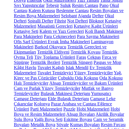
Dosya
Etiketlik
Okul Malzemeleri
Yazı Tahtası
Tahta Silgisi
Sıvı Yapıştırıcılar
Tebeşir
Suluk
Resim Çantası
Pano
Okul
Çantası
Kalem Kutusu
Beslenme Çantası
Resim Boyaları ve
Resim Boya Malzemeleri
Selobant
Ajanda
Defter
Okul
Defteri
Spiralli Defter
Fihrist
Not Defteri
Bloknot
Kırtasiye
Malzemeleri
Masaüstü Gereçleri
Kırtasiye Kağıt Ürünleri
Kırtasiye Seti
Kalem ve Yazı Gereçleri
Koli Bandı Makinesi
Para Makineleri
Para Çekmeceleri
Para Sayma Makineleri
Ofis Sarf Ürünleri
Evrak İmha Makineleri
Laminasyon
Makineleri
Barkod Okuyucu
Temizlik Gereçleri ve
Ekipmanları
Temizlik Eldiveni
Temizlik Kovası
Temizlik,
Ovma Teli
Tüy Toplama Ürünleri
Faraş
Çekpas
Fırça ve
Süpürge
Temizlik Bezleri
Temizlik Süngeri
Paspas ve Mop
Kâğıt Havlu
Tuvalet Kağıdı
Islak Mendil
Ev Temizlik
Malzemeleri
Tuvalet Temizleyici
Yüzey Temizleyiciler
Yağ,
Kireç ve Pas Çözücüler
Çubuklu Oda Kokusu
Oda Kokusu
Halı Temizleyiciler
Ahşap Temizleyiciler ve Bakım Ürünleri
Cam ve Parlak Yüzey Temizleyiciler
Mutfak ve Banyo
Temizleyiciler
Bulaşık Makinesi Deterjanı
Yumuşatıcı
Çamaşır Deterjanı
Elde Bulaşık Deterjanı
Çamaşır Leke
Çıkarıcılar
Kolonya
Pazar Arabası ve Çantası
Eğlence
Ürünleri
Parti Malzemeleri
Puzzle
Hobi Malzemeleri
Hobi
Boya ve Resim Malzemeleri
Ahşap Boyaları
Akrilik Boyalar
Sulu Boya
Yağlı Boya Seti
Eskitme Boyası
Cam ve Seramik
Boyaları
Metalik Boya
Şövale
Kumaş Boyaları
Resim Fırçası