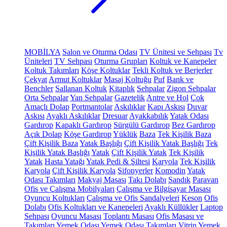
MOBİLYA
Salon ve Oturma Odası
TV Ünitesi ve Sehpası
Tv
Üniteleri
TV Sehpası
Oturma Grupları
Koltuk ve Kanepeler
Koltuk Takımları
Köşe Koltuklar
Tekli Koltuk ve Berjerler
Çekyat
Armut Koltuklar
Masaj Koltuğu
Puf
Bank ve
Benchler
Sallanan Koltuk
Kitaplık
Sehpalar
Zigon Sehpalar
Orta Sehpalar
Yan Sehpalar
Gazetelik
Antre ve Hol
Çok
Amaçlı Dolap
Portmantolar
Askılıklar
Kapı Askısı
Duvar
Askısı
Ayaklı Askılıklar
Dresuar
Ayakkabılık
Yatak Odası
Gardırop
Kapaklı Gardırop
Sürgülü Gardırop
Bez Gardırop
Açık Dolap
Köşe Gardırop
Yüklük
Baza
Tek Kişilik Baza
Çift Kişilik Baza
Yatak Başlığı
Çift Kişilik Yatak Başlığı
Tek
Kişilik Yatak Başlığı
Yatak
Çift Kişilik Yatak
Tek Kişilik
Yatak
Hasta Yatağı
Yatak Pedi & Şiltesi
Karyola
Tek Kişilik
Karyola
Çift Kişilik Karyola
Şifonyerler
Komodin
Yatak
Odası Takımları
Makyaj Masası
Takı Dolabı
Sandık
Paravan
Ofis ve Çalışma Mobilyaları
Çalışma ve Bilgisayar Masası
Oyuncu Koltukları
Çalışma ve Ofis Sandalyeleri
Keson
Ofis
Dolabı
Ofis Koltukları ve Kanepeleri
Ayaklı Küllükler
Laptop
Sehpası
Oyuncu Masası
Toplantı Masası
Ofis Masası ve
Takımları
Yemek Odası
Yemek Odası Takımları
Vitrin
Yemek