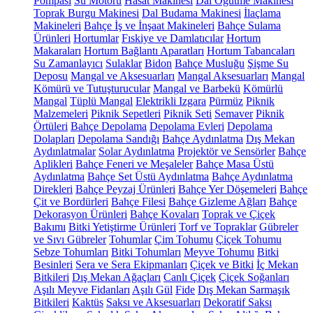
Pompası
Su Motoru
Hasat Makinesi
Dal Öğütme Makinesi
Toprak Burgu Makinesi
Dal Budama Makinesi
İlaçlama
Makineleri
Bahçe İş ve İnşaat Makineleri
Bahçe Sulama
Ürünleri
Hortumlar
Fıskiye ve Damlatıcılar
Hortum
Makaraları
Hortum Bağlantı Aparatları
Hortum Tabancaları
Su Zamanlayıcı
Sulaklar
Bidon
Bahçe Musluğu
Şişme Su
Deposu
Mangal ve Aksesuarları
Mangal Aksesuarları
Mangal
Kömürü ve Tutuşturucular
Mangal ve Barbekü
Kömürlü
Mangal
Tüplü Mangal
Elektrikli Izgara
Pürmüz
Piknik
Malzemeleri
Piknik Sepetleri
Piknik Seti
Semaver
Piknik
Örtüleri
Bahçe Depolama
Depolama Evleri
Depolama
Dolapları
Depolama Sandığı
Bahçe Aydınlatma
Dış Mekan
Aydınlatmalar
Solar Aydınlatma
Projektör ve Sensörler
Bahçe
Aplikleri
Bahçe Feneri ve Meşaleler
Bahçe Masa Üstü
Aydınlatma
Bahçe Set Üstü Aydınlatma
Bahçe Aydınlatma
Direkleri
Bahçe Peyzaj Ürünleri
Bahçe Yer Döşemeleri
Bahçe
Çit ve Bordürleri
Bahçe Filesi
Bahçe Gizleme Ağları
Bahçe
Dekorasyon Ürünleri
Bahçe Kovaları
Toprak ve Çiçek
Bakımı
Bitki Yetiştirme Ürünleri
Torf ve Topraklar
Gübreler
ve Sıvı Gübreler
Tohumlar
Çim Tohumu
Çiçek Tohumu
Sebze Tohumları
Bitki Tohumları
Meyve Tohumu
Bitki
Besinleri
Sera ve Sera Ekipmanları
Çiçek ve Bitki
İç Mekan
Bitkileri
Dış Mekan Ağaçları
Canlı Çiçek
Çiçek Soğanları
Aşılı Meyve Fidanları
Aşılı Gül
Fide
Dış Mekan Sarmaşık
Bitkileri
Kaktüs
Saksı ve Aksesuarları
Dekoratif Saksı