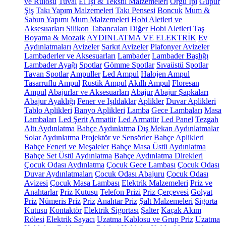
ve Rulosu
Tuval
El İşi & Tekstil Malzemeleri
Örgü İpi
Güpür
Şiş
Takı Yapım Malzemeleri
Takı Pensesi
Boncuk
Mum &
Sabun Yapımı
Mum Malzemeleri
Hobi Aletleri ve
Aksesuarları
Silikon Tabancaları
Diğer Hobi Aletleri
Taş
Boyama & Mozaik
AYDINLATMA VE ELEKTRİK
Ev
Aydınlatmaları
Avizeler
Sarkıt Avizeler
Plafonyer Avizeler
Lambaderler ve Aksesuarları
Lambader
Lambader Başlığı
Lambader Ayağı
Spotlar
Gömme Spotlar
Sıvaüstü Spotlar
Tavan Spotlar
Ampuller
Led Ampul
Halojen Ampul
Tasarruflu Ampul
Rustik Ampul
Akıllı Ampul
Floresan
Ampul
Abajurlar ve Aksesuarları
Abajur
Abajur Şapkaları
Abajur Ayaklığı
Fener ve Işıldaklar
Aplikler
Duvar Aplikleri
Tablo Aplikleri
Banyo Aplikleri
Lamba
Gece Lambaları
Masa
Lambaları
Led Şerit
Armatür
Led Armatür
Led Panel
Tezgah
Altı Aydınlatma
Bahçe Aydınlatma
Dış Mekan Aydınlatmalar
Solar Aydınlatma
Projektör ve Sensörler
Bahçe Aplikleri
Bahçe Feneri ve Meşaleler
Bahçe Masa Üstü Aydınlatma
Bahçe Set Üstü Aydınlatma
Bahçe Aydınlatma Direkleri
Çocuk Odası Aydınlatma
Çocuk Gece Lambası
Çocuk Odası
Duvar Aydınlatmaları
Çocuk Odası Abajuru
Çocuk Odası
Avizesi
Çocuk Masa Lambası
Elektrik Malzemeleri
Priz ve
Anahtarlar
Priz Kutusu
Telefon Prizi
Priz Çerçevesi
Golyat
Priz
Nümeris Priz
Priz
Anahtar Priz
Şalt Malzemeleri
Sigorta
Kutusu
Kontaktör
Elektrik Sigortası
Şalter
Kaçak Akım
Rölesi
Elektrik Sayacı
Uzatma Kablosu ve Grup Priz
Uzatma