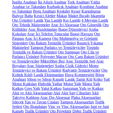
İngiliz Anahtarı
İki Ağızlı Anahtar
Tork Anahtarı
Yıldız
Anahtar ve Takımları
Kurbağcık Anahtarı
Kombine Anahtar
ve Takımları
Boru Anahtarı
Keskiler
Keser
Kargaburun
Balyoz
Balta
Kesici Aletler
Makas
Maket Bıçağı
Iskarpela
Oto Ürünleri
Lastik
Yaz Lastiği
Kış Lastiği
4 Mevsim Lastik
Oto Teknik Malzemeler
Araç İçi Aksesuar
Oto Güneşlik
Oto
Küllükler
Araç Buzdolapları
Bagaj Düzenleyici
Araba
Kokuları
Araç İçi Telefon Tutucular
Bagaj Havuzu
Oto
Paspası
Araç İçi Kamera
Oto Multimedya ve Görüntü
Sistemleri
Oto Bakım Temizlik Ürünleri
Basınçlı Yıkama
Makineleri
Tampon Parlatıcı ve Temizleyiciler
Torpido
Temizlik ve Bakım Ürünleri
Oto Şampuan
Oto Cila ve
Parlatıcı Ürünleri
Polyester Macun
Oto Cam Bakım Ürünleri
ve Temizleyiciler
Mikrofiber Bez
Araç Temizlik Seti
Araç
Boyaları
Araç Süpürgeleri
Araba Çizik Giderici
Motor
Temizleyici ve Bakım Ürünleri
Radyatör Temizleyiciler
Oto
Koltuk Kılıfı
Lastik Ekipmanları
Hava Kompresörü
Bijon
Anahtarı
Sibop ve Sibop Kapağı
Lastik Tamir Kiti
Kriko
Yağ
Motor Katkıları
Hidrolik Yağlar
Motor Yağı
Motor Yağı
Katkısı
Gres Yağı
Yakıt Katkısı
Şanzıman Yağı ve Katkısı
Akü ve Akü Aksesuarları
Akü
Akü Şarj Cihazları
Akü
Takviye Kablosu
Araç Dış Aksesuar
Plaka Aksesuarları
Silecek
Yan ve Tavan Çıtaları
Tampon Aksesuarları
Trafik
Setleri
Oto Brandaları
Vinç ve Vinç Aksesuarları
Jant ve Jant
Kapağı
Trafik Ürünleri
Oto Projektör
Diğer Trafik Ürünleri