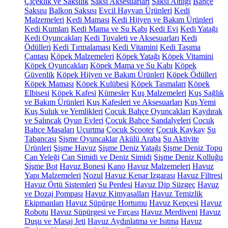
Çiçeklik ve Saksılık
Saksı Aksesuarları
Saksı Altlığı
Bahçe
Saksısı
Balkon Saksısı
Evcil Hayvan Ürünleri
Kedi
Malzemeleri
Kedi Maması
Kedi Hijyen ve Bakım Ürünleri
Kedi Kumları
Kedi Mama ve Su Kabı
Kedi Evi
Kedi Yatağı
Kedi Oyuncakları
Kedi Tuvaleti ve Aksesuarları
Kedi
Ödülleri
Kedi Tırmalaması
Kedi Vitamini
Kedi Taşıma
Çantası
Köpek Malzemeleri
Köpek Yatağı
Köpek Vitamini
Köpek Oyuncakları
Köpek Mama ve Su Kabı
Köpek
Güvenlik
Köpek Hijyen ve Bakım Ürünleri
Köpek Ödülleri
Köpek Maması
Köpek Kulübesi
Köpek Tasmaları
Köpek
Elbisesi
Köpek Kafesi
Kümesler
Kuş Malzemeleri
Kuş Sağlık
ve Bakım Ürünleri
Kuş Kafesleri ve Aksesuarları
Kuş Yemi
Kuş Suluk ve Yemlikleri
Çocuk Bahçe Oyuncakları
Kaydırak
ve Salıncak
Oyun Evleri
Çocuk Bahçe Sandalyeleri
Çocuk
Bahçe Masaları
Uçurtma
Çocuk Scooter
Çocuk Kaykay
Su
Tabancası
Şişme Oyuncaklar
Akülü Araba
Su Aktivite
Ürünleri
Şişme Havuz
Şişme Deniz Yatağı
Şişme Deniz Topu
Can Yeleği
Can Simidi ve Deniz Simidi
Şişme Deniz Kolluğu
Şişme Bot
Havuz Bonesi
Kano
Havuz Malzemeleri
Havuz
Yapı Malzemeleri
Nozul
Havuz Kenar Izgarası
Havuz Filtresi
Havuz Örtü Sistemleri
Su Perdesi
Havuz Dip Süzgeç
Havuz
ve Dozaj Pompası
Havuz Kimyasalları
Havuz Temizlik
Ekipmanları
Havuz Süpürge Hortumu
Havuz Kepçesi
Havuz
Robotu
Havuz Süpürgesi ve Fırçası
Havuz Merdiveni
Havuz
Duşu ve Masaj Jeti
Havuz Aydınlatma ve Isıtma
Havuz