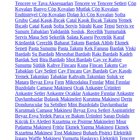
Tencere ve Tava Aksesuarları
Tencere ve Tencere Setleri
Çöp
Kovaları
Banyo Çöp Kovaları
Mutfak Çöp Kovaları
Endüstriyel Çöp Kovaları
Dolap İçi Çöp Kovaları
Sofra
Grubu
Çatal,Kaşık,Bıçak
Çatal Kaşık Bıçak Takımı
Yemek
Bıçağı
Çatal
Kaşık
Sofra Servis
Sürahi
Kase
Tepsi
Servis ve
Sunum Tabakları
Yağdanlık
Sosluk, Reçellik
Yumurtalık
Servis Maşa Seti
Şekerlik
Salata Kasesi
Peçetelik
Karaf
Kürdanlık
Çerezlik
Baharat Takımı
Bardak Altlığı
Ekmek
Sepeti
Pasta Sunumu
Pasta Takımı
Kek Fanusu
Bardak
Viski
Bardağı
Su Bardağı
Meşrubat Bardağı
Rakı Bardağı
Kadeh
Bardak Seti
Bira Bardağı
Shot Bardağı
Çay ve Kahve
Sunumu
Sütlük
Kahve Fincanı
Kupa
Fincan Takımı
Çay
Tabakları
Çay Setleri
Çay Fincanı
Çay Bardağı
Çay Kaşığı
Yemek Takımları
Tabaklar
Kahvaltı Takımları
Suluk ve
Matara
Beyaz Eşya
Fırın
Mikrodalga Fırınlar
Mini Fırınlar
Buzdolabı
Çamaşır Makinesi
Ocak
Ankastre Ürünleri
Ankastre Setler
Ankastre Ocaklar
Ankastre Fırınlar
Ankastre
Davlumbazlar
Bulaşık Makineleri
Kurutma Makinesi
Derin
Dondurucular
Su Sebilleri
Mini Buzdolabı
Davlumbazlar
Kurutmalı Çamaşır Makinesi
Beyaz Eşya Setleri
Aspiratörler
Beyaz Eşya Yedek Parça ve Bakım Ürünleri
Şarap Dolabı
Küçük Ev Aletleri
Kızartma ve Pişirme Makineleri
Mısır
Patlatma Makinesi
Fritöz
Ekmek Yapma Makinesi
Ekmek
Kızartma Makinesi
Tost Makinesi
Buharlı Pişirici
Elektrikli
Izgara
Waffle Makinesi
Yumurta Haşlayıcı
Elektrikli Tencere