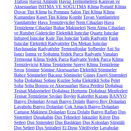
Trafosu
Havuz Ampulü
Havuz Termometresi
Karavan ve
Aksesuarları
ISITMA VE SOĞUTMA
Klima
Portatif Klima
Duvar Tipi Klima
Isı Pompası
Salon Tipi Klima
Klima
Kumandası
Kaset Tipi Klima
Kombi
Tavan Vantilatörleri
Vantilatörler
Hava Temizleyiciler
Nem Cihazları
Hava
Temizleme Cihazları
Buhar Makineleri
Nem Alma Cihazları
ve Rutubet Gidericiler
Elektrikli Isıtıcılar
Quartz Isıtıcılar
Infrared Isıtıcılar
Kule Tipi Isıtıcılar
Yağlı Radyatör
Fanlı
Isıtıcılar
Elektrikli Radyatörler
Dış Mekan Isıtıcılar
Havlupanlar
Radyatörler
Termosifonlar
Şofbenler
Ani Su
Isıtıcı
Isıtma ve Soğutma Yedek Parça
Radyatör Vanaları
Termostat
Klima Yedek Parça
Radyatör Yedek Parça
Klima
Temizleyicisi
Klima Temizleme Spreyi
Klima Temizleme
Sıvısı
Şömine
Şömine Aksesuarları
Elektrikli Şömineler
Bahçe Şömineleri
Bacasız Şömineler
Güneş Enerji Sistemleri
Soba
Doğalgaz Sobası
Kuzine Soba
Elektrikli Soba
Pelet
Soba
Soba Borusu ve Aksesuarları
Hava Perdesi
Doğalgaz
Tesisat Malzemeleri
Doğalgaz Hortumu
Doğalgaz Menfezleri
Tesisat Temizleme Sıvıları
Boyler
Kalorifer Kazanı
BANYO
Banyo Dolapları
Aynalı Banyo Dolabı
Banyo Boy Dolapları
Lavabolu Banyo Dolapları
Çok Amaçlı Banyo Dolapları
Çamaşır Makinesi Dolapları
Ecza Dolabı
Banyo Rafları
Duş
Sistemleri
Duşakabin
Duş Tekneleri
Jakuziler
Küvet
Duş
Setleri
Duş Sistemleri
Duş Başlıkları
Duş Kolonları
Sürgülü
Duş Setleri
Duş Spiralleri
El Duşu
Vitrifiyeler
Lavabolar