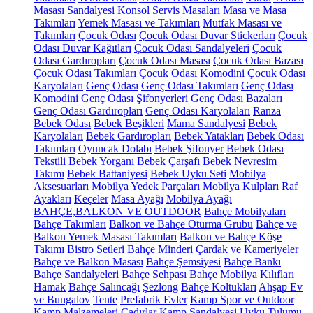
Masası Sandalyesi
Konsol
Servis Masaları
Masa ve Masa
Takımları
Yemek Masası ve Takımları
Mutfak Masası ve
Takımları
Çocuk Odası
Çocuk Odası Duvar Stickerları
Çocuk
Odası Duvar Kağıtları
Çocuk Odası Sandalyeleri
Çocuk
Odası Gardıropları
Çocuk Odası Masası
Çocuk Odası Bazası
Çocuk Odası Takımları
Çocuk Odası Komodini
Çocuk Odası
Karyolaları
Genç Odası
Genç Odası Takımları
Genç Odası
Komodini
Genç Odası Şifonyerleri
Genç Odası Bazaları
Genç Odası Gardıropları
Genç Odası Karyolaları
Ranza
Bebek Odası
Bebek Beşikleri
Mama Sandalyesi
Bebek
Karyolaları
Bebek Gardıropları
Bebek Yatakları
Bebek Odası
Takımları
Oyuncak Dolabı
Bebek Şifonyer
Bebek Odası
Tekstili
Bebek Yorganı
Bebek Çarşafı
Bebek Nevresim
Takımı
Bebek Battaniyesi
Bebek Uyku Seti
Mobilya
Aksesuarları
Mobilya Yedek Parçaları
Mobilya Kulpları
Raf
Ayakları
Keçeler
Masa Ayağı
Mobilya Ayağı
BAHÇE,BALKON VE OUTDOOR
Bahçe Mobilyaları
Bahçe Takımları
Balkon ve Bahçe Oturma Grubu
Bahçe ve
Balkon Yemek Masası Takımları
Balkon ve Bahçe Köşe
Takımı
Bistro Setleri
Bahçe Minderi
Çardak ve Kameriyeler
Bahçe ve Balkon Masası
Bahçe Şemsiyesi
Bahçe Bankı
Bahçe Sandalyeleri
Bahçe Sehpası
Bahçe Mobilya Kılıfları
Hamak
Bahçe Salıncağı
Şezlong
Bahçe Koltukları
Ahşap Ev
ve Bungalov
Tente
Prefabrik Evler
Kamp Spor ve Outdoor
Kamp Malzemeleri
Çadırlar
Kamp Sandalyesi
Uyku Tulumu