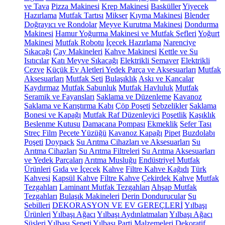
ve Tava
Pizza Makinesi
Krep Makinesi
Basküller
Yiyecek
Hazırlama
Mutfak Tartısı
Mikser
Kıyma Makinesi
Blender
Doğrayıcı ve Rondolar
Meyve Kurutma Makinesi
Dondurma
Makinesi
Hamur Yoğurma Makinesi ve Mutfak Şefleri
Yoğurt
Makinesi
Mutfak Robotu
İçecek Hazırlama
Narenciye
Sıkacağı
Çay Makineleri
Kahve Makinesi
Kettle ve Su
Isıtıcılar
Katı Meyve Sıkacağı
Elektrikli Semaver
Elektrikli
Cezve
Küçük Ev Aletleri Yedek Parça ve Aksesuarları
Mutfak
Aksesuarları
Mutfak Seti
Bulaşıklık
Askı ve Kancalar
Kaydırmaz
Mutfak Sabunluk
Mutfak Havluluk
Mutfak
Seramik ve Fayansları
Saklama ve Düzenleme
Kavanoz
Saklama ve Karıştırma Kabı
Çöp Poşeti
Sebzelikler
Saklama
Bonesi ve Kapağı
Mutfak Raf Düzenleyici
Poşetlik
Kaşıklık
Beslenme Kutusu
Damacana Pompası
Ekmeklik
Sefer Tası
Streç Film
Peçete Yüzüğü
Kavanoz Kapağı
Pipet
Buzdolabı
Poşeti
Doypack
Su Arıtma Cihazları ve Aksesuarları
Su
Arıtma Cihazları
Su Arıtma Filtreleri
Su Arıtma Aksesuarları
ve Yedek Parçaları
Arıtma Musluğu
Endüstriyel Mutfak
Ürünleri
Gıda ve İçecek
Kahve
Filtre Kahve Kağıdı
Türk
Kahvesi
Kapsül Kahve
Filtre Kahve
Çekirdek Kahve
Mutfak
Tezgahları
Laminant Mutfak Tezgahları
Ahşap Mutfak
Tezgahları
Bulaşık Makineleri
Derin Dondurucular
Su
Sebilleri
DEKORASYON VE EV GEREÇLERİ
Yılbaşı
Ürünleri
Yılbaşı Ağacı
Yılbaşı Aydınlatmaları
Yılbaşı Ağacı
Süsleri
Yılbaşı Sepeti
Yılbaşı Parti Malzemeleri
Dekoratif