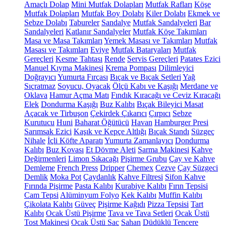
Amaçlı Dolap
Mini Mutfak Dolapları
Mutfak Rafları
Köşe
Mutfak Dolapları
Mutfak Boy Dolabı
Kiler Dolabı
Ekmek ve
Sebze Dolabı
Tabureler
Sandalye
Mutfak Sandalyeleri
Bar
Sandalyeleri
Katlanır Sandalyeler
Mutfak Köşe Takımları
Masa ve Masa Takımları
Yemek Masası ve Takımları
Mutfak
Masası ve Takımları
Eviye
Mutfak Bataryaları
Mutfak
Gereçleri
Kesme Tahtası
Rende
Servis Gereçleri
Patates Ezici
Manuel Kıyma Makinesi
Krema Pompası
Dilimleyici
Doğrayıcı
Yumurta Fırçası
Bıçak ve Bıçak Setleri
Yağ
Sıçratmaz
Soyucu, Oyacak
Ölçü Kabı ve Kaşığı
Merdane ve
Oklava
Hamur Açma Matı
Fındık Kıracağı ve Ceviz Kıracağı
Elek
Dondurma Kaşığı
Buz Kalıbı
Bıçak Bileyici Masat
Açacak ve Tirbuşon
Çekirdek Çıkarıcı
Çırpıcı
Sebze
Kurutucu
Huni
Baharat Öğütücü
Havan
Hamburger Presi
Sarımsak Ezici
Kaşık ve Kepçe Altlığı
Bıçak Standı
Süzgeç
Nihale
İçli Köfte Aparatı
Yumurta Zamanlayıcı
Dondurma
Kalıbı
Buz Kovası
Et Dövme Aleti
Sarma Makinesi
Kahve
Değirmenleri
Limon Sıkacağı
Pişirme Grubu
Çay ve Kahve
Demleme
French Press
Dripper
Chemex
Cezve
Çay Süzgeci
Demlik
Moka Pot
Çaydanlık
Kahve Filtresi
Sifon Kahve
Fırında Pişirme
Pasta Kalıbı
Kurabiye Kalıbı
Fırın Tepsisi
Cam Tepsi
Alüminyum Folyo
Kek Kalıbı
Muffin Kalıbı
Çikolata Kalıbı
Güveç
Pişirme Kağıdı
Pizza Tepsisi
Tart
Kalıbı
Ocak Üstü Pişirme
Tava ve Tava Setleri
Ocak Üstü
Tost Makinesi
Ocak Üstü Sac
Sahan
Düdüklü Tencere