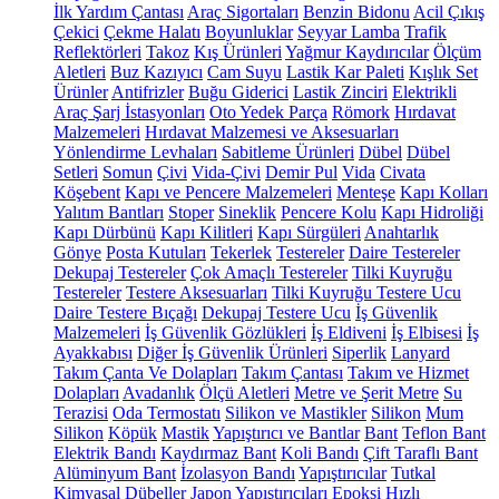
İlk Yardım Çantası
Araç Sigortaları
Benzin Bidonu
Acil Çıkış
Çekici
Çekme Halatı
Boyunluklar
Seyyar Lamba
Trafik
Reflektörleri
Takoz
Kış Ürünleri
Yağmur Kaydırıcılar
Ölçüm
Aletleri
Buz Kazıyıcı
Cam Suyu
Lastik Kar Paleti
Kışlık Set
Ürünler
Antifrizler
Buğu Giderici
Lastik Zinciri
Elektrikli
Araç Şarj İstasyonları
Oto Yedek Parça
Römork
Hırdavat
Malzemeleri
Hırdavat Malzemesi ve Aksesuarları
Yönlendirme Levhaları
Sabitleme Ürünleri
Dübel
Dübel
Setleri
Somun
Çivi
Vida-Çivi
Demir Pul
Vida
Civata
Köşebent
Kapı ve Pencere Malzemeleri
Menteşe
Kapı Kolları
Yalıtım Bantları
Stoper
Sineklik
Pencere Kolu
Kapı Hidroliği
Kapı Dürbünü
Kapı Kilitleri
Kapı Sürgüleri
Anahtarlık
Gönye
Posta Kutuları
Tekerlek
Testereler
Daire Testereler
Dekupaj Testereler
Çok Amaçlı Testereler
Tilki Kuyruğu
Testereler
Testere Aksesuarları
Tilki Kuyruğu Testere Ucu
Daire Testere Bıçağı
Dekupaj Testere Ucu
İş Güvenlik
Malzemeleri
İş Güvenlik Gözlükleri
İş Eldiveni
İş Elbisesi
İş
Ayakkabısı
Diğer İş Güvenlik Ürünleri
Siperlik
Lanyard
Takım Çanta Ve Dolapları
Takım Çantası
Takım ve Hizmet
Dolapları
Avadanlık
Ölçü Aletleri
Metre ve Şerit Metre
Su
Terazisi
Oda Termostatı
Silikon ve Mastikler
Silikon
Mum
Silikon
Köpük
Mastik
Yapıştırıcı ve Bantlar
Bant
Teflon Bant
Elektrik Bandı
Kaydırmaz Bant
Koli Bandı
Çift Taraflı Bant
Alüminyum Bant
İzolasyon Bandı
Yapıştırıcılar
Tutkal
Kimyasal Dübeller
Japon Yapıştırıcıları
Epoksi
Hızlı