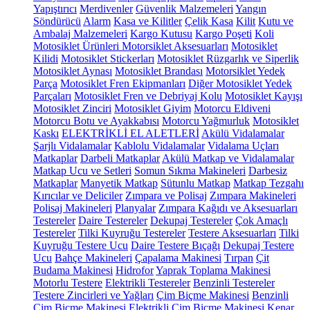
Yapıştırıcı
Merdivenler
Güvenlik Malzemeleri
Yangın
Söndürücü
Alarm
Kasa ve Kilitler
Çelik Kasa
Kilit
Kutu ve
Ambalaj Malzemeleri
Kargo Kutusu
Kargo Poşeti
Koli
Motosiklet Ürünleri
Motorsiklet Aksesuarları
Motosiklet
Kilidi
Motosiklet Stickerları
Motosiklet Rüzgarlık ve Siperlik
Motosiklet Aynası
Motosiklet Brandası
Motorsiklet Yedek
Parça
Motosiklet Fren Ekipmanları
Diğer Motosiklet Yedek
Parçaları
Motosiklet Fren ve Debriyaj Kolu
Motosiklet Kayışı
Motosiklet Zinciri
Motosiklet Giyim
Motorcu Eldiveni
Motorcu Botu ve Ayakkabısı
Motorcu Yağmurluk
Motosiklet
Kaskı
ELEKTRİKLİ EL ALETLERİ
Akülü Vidalamalar
Şarjlı Vidalamalar
Kablolu Vidalamalar
Vidalama Uçları
Matkaplar
Darbeli Matkaplar
Akülü Matkap ve Vidalamalar
Matkap Ucu ve Setleri
Somun Sıkma Makineleri
Darbesiz
Matkaplar
Manyetik Matkap
Sütunlu Matkap
Matkap Tezgahı
Kırıcılar ve Deliciler
Zımpara ve Polisaj
Zımpara Makineleri
Polisaj Makineleri
Planyalar
Zımpara Kağıdı ve Aksesuarları
Testereler
Daire Testereler
Dekupaj Testereler
Çok Amaçlı
Testereler
Tilki Kuyruğu Testereler
Testere Aksesuarları
Tilki
Kuyruğu Testere Ucu
Daire Testere Bıçağı
Dekupaj Testere
Ucu
Bahçe Makineleri
Çapalama Makinesi
Tırpan
Çit
Budama Makinesi
Hidrofor
Yaprak Toplama Makinesi
Motorlu Testere
Elektrikli Testereler
Benzinli Testereler
Testere Zincirleri ve Yağları
Çim Biçme Makinesi
Benzinli
Çim Biçme Makinesi
Elektrikli Çim Biçme Makinesi
Kenar