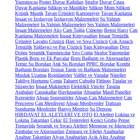
Yapıştırıcısı
Poster Duvar Kağıtları
Strafor
Duvar Çıtası
Duvar Kaplama
Silikon ve Mastikler
Silikon
Mum Silikon
Köpük
Mastik
Tavan Ürünleri
Kartonpiyer
Tavan Kaplama
İnşaat ve İzolasyon
İzolasyon Malzemeleri
Su Yalıtım
Malzemeleri
Isı Yalıtım Malzemeleri
Ses Yalıtım Malzemeleri
İnşaat Malzemeleri
Alçı
Cam Tuğla
Çimento
Beton Harcı
Çatı
Kaplama Malzemeleri
İnşaat Kimyasalları
İnşaat Temizlik
Ürünleri
Lavabo Çözücü
Harç ve Sıva Çözücü
Çok Amaçlı
Temizlik
Yağlayıcı ve Pas Çözücü
Yapı Kimyasalları
Derz
Dolgu
Seramik Yapıştırıcılar
Sıvı Conta
Strafor Yapıştırılar
Plastik Boru ve Ek Parçalar
Boru Bağlantı ve Aksesuarları
Temiz Su Boruları
Atık Su Boruları
PPRC Borular
Kombi
Bağlantı Boruları
Tesisat Tamir ve Bağlantı Malzemeleri
Musluk Uzatma
Regülatörler
Valfler ve Vanalar
Nipeller
Tahliye Hortumu
Conta
Taharet Çubuğu
Fittings
Tıpalar ve
Süzgeçler
İnşaat Makineleri
Elektrikli Vinçler
Taşıma
Arabaları
Caraskallar
Havlupanlar
Ahşaplar
Masif Paneller
Keresteler
Ahşap Seperatörler
Ahşap Çatı Malzemeleri
Çatı
Penceresi
Çatı Merdiveni
Ahşap Merdivenler
Trabzan
Sundurma
Menfezler
Banyo Menfezi
Su Deposu
HIRDAVAT EL ALETLERİ VE OTO
El Aletleri
Lokma ve
Lokma Takımları
Çekiç
El Testereleri
Kesici Grubu
Pense
Tornavida
Seramik ve Sıvacı Aletleri
Mengene ve İşkenceler
Zımbalar ve Aksesuarları
Zımpara ve Eğeler
Anahtarlar
Anahtar Takımları
Alyan Anahtarları
Açık Ağız Anahtar