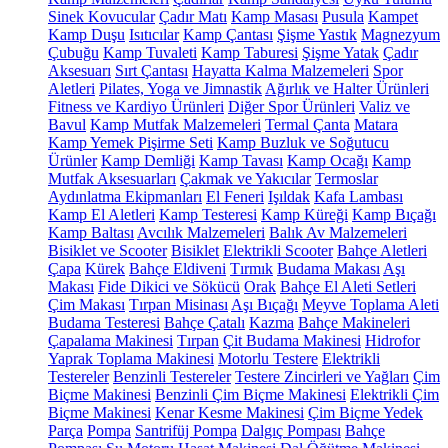
Sinek Kovucular
Çadır Matı
Kamp Masası
Pusula
Kampet
Kamp Duşu
Isıtıcılar
Kamp Çantası
Şişme Yastık
Magnezyum
Çubuğu
Kamp Tuvaleti
Kamp Taburesi
Şişme Yatak
Çadır
Aksesuarı
Sırt Çantası
Hayatta Kalma Malzemeleri
Spor
Aletleri
Pilates, Yoga ve Jimnastik
Ağırlık ve Halter Ürünleri
Fitness ve Kardiyo Ürünleri
Diğer Spor Ürünleri
Valiz ve
Bavul
Kamp Mutfak Malzemeleri
Termal Çanta
Matara
Kamp Yemek Pişirme Seti
Kamp Buzluk ve Soğutucu
Ürünler
Kamp Demliği
Kamp Tavası
Kamp Ocağı
Kamp
Mutfak Aksesuarları
Çakmak ve Yakıcılar
Termoslar
Aydınlatma Ekipmanları
El Feneri
Işıldak
Kafa Lambası
Kamp El Aletleri
Kamp Testeresi
Kamp Küreği
Kamp Bıçağı
Kamp Baltası
Avcılık Malzemeleri
Balık Av Malzemeleri
Bisiklet ve Scooter
Bisiklet
Elektrikli Scooter
Bahçe Aletleri
Çapa
Kürek
Bahçe Eldiveni
Tırmık
Budama Makası
Aşı
Makası
Fide Dikici ve Sökücü
Orak
Bahçe El Aleti Setleri
Çim Makası
Tırpan Misinası
Aşı Bıçağı
Meyve Toplama Aleti
Budama Testeresi
Bahçe Çatalı
Kazma
Bahçe Makineleri
Çapalama Makinesi
Tırpan
Çit Budama Makinesi
Hidrofor
Yaprak Toplama Makinesi
Motorlu Testere
Elektrikli
Testereler
Benzinli Testereler
Testere Zincirleri ve Yağları
Çim
Biçme Makinesi
Benzinli Çim Biçme Makinesi
Elektrikli Çim
Biçme Makinesi
Kenar Kesme Makinesi
Çim Biçme Yedek
Parça
Pompa
Santrifüj Pompa
Dalgıç Pompası
Bahçe