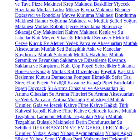
ve Tava
Pizza Makinesi
Krep Makinesi
Basküller
Yiyecek
Hazırlama
Mutfak Tartısı
Mikser
Kıyma Makinesi
Blender
Doğrayıcı ve Rondolar
Meyve Kurutma Makinesi
Dondurma
Makinesi
Hamur Yoğurma Makinesi ve Mutfak Şefleri
Yoğurt
Makinesi
Mutfak Robotu
İçecek Hazırlama
Narenciye
Sıkacağı
Çay Makineleri
Kahve Makinesi
Kettle ve Su
Isıtıcılar
Katı Meyve Sıkacağı
Elektrikli Semaver
Elektrikli
Cezve
Küçük Ev Aletleri Yedek Parça ve Aksesuarları
Mutfak
Aksesuarları
Mutfak Seti
Bulaşıklık
Askı ve Kancalar
Kaydırmaz
Mutfak Sabunluk
Mutfak Havluluk
Mutfak
Seramik ve Fayansları
Saklama ve Düzenleme
Kavanoz
Saklama ve Karıştırma Kabı
Çöp Poşeti
Sebzelikler
Saklama
Bonesi ve Kapağı
Mutfak Raf Düzenleyici
Poşetlik
Kaşıklık
Beslenme Kutusu
Damacana Pompası
Ekmeklik
Sefer Tası
Streç Film
Peçete Yüzüğü
Kavanoz Kapağı
Pipet
Buzdolabı
Poşeti
Doypack
Su Arıtma Cihazları ve Aksesuarları
Su
Arıtma Cihazları
Su Arıtma Filtreleri
Su Arıtma Aksesuarları
ve Yedek Parçaları
Arıtma Musluğu
Endüstriyel Mutfak
Ürünleri
Gıda ve İçecek
Kahve
Filtre Kahve Kağıdı
Türk
Kahvesi
Kapsül Kahve
Filtre Kahve
Çekirdek Kahve
Mutfak
Tezgahları
Laminant Mutfak Tezgahları
Ahşap Mutfak
Tezgahları
Bulaşık Makineleri
Derin Dondurucular
Su
Sebilleri
DEKORASYON VE EV GEREÇLERİ
Yılbaşı
Ürünleri
Yılbaşı Ağacı
Yılbaşı Aydınlatmaları
Yılbaşı Ağacı
Süsleri
Yılbaşı Sepeti
Yılbaşı Parti Malzemeleri
Dekoratif