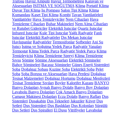
Trafosu
Havuz Ampulü
Havuz Termometresi
Karavan ve
Aksesuarları
ISITMA VE SOĞUTMA
Klima
Portatif Klima
Duvar Tipi Klima
Isı Pompası
Salon Tipi Klima
Klima
Kumandası
Kaset Tipi Klima
Kombi
Tavan Vantilatörleri
Vantilatörler
Hava Temizleyiciler
Nem Cihazları
Hava
Temizleme Cihazları
Buhar Makineleri
Nem Alma Cihazları
ve Rutubet Gidericiler
Elektrikli Isıtıcılar
Quartz Isıtıcılar
Infrared Isıtıcılar
Kule Tipi Isıtıcılar
Yağlı Radyatör
Fanlı
Isıtıcılar
Elektrikli Radyatörler
Dış Mekan Isıtıcılar
Havlupanlar
Radyatörler
Termosifonlar
Şofbenler
Ani Su
Isıtıcı
Isıtma ve Soğutma Yedek Parça
Radyatör Vanaları
Termostat
Klima Yedek Parça
Radyatör Yedek Parça
Klima
Temizleyicisi
Klima Temizleme Spreyi
Klima Temizleme
Sıvısı
Şömine
Şömine Aksesuarları
Elektrikli Şömineler
Bahçe Şömineleri
Bacasız Şömineler
Güneş Enerji Sistemleri
Soba
Doğalgaz Sobası
Kuzine Soba
Elektrikli Soba
Pelet
Soba
Soba Borusu ve Aksesuarları
Hava Perdesi
Doğalgaz
Tesisat Malzemeleri
Doğalgaz Hortumu
Doğalgaz Menfezleri
Tesisat Temizleme Sıvıları
Boyler
Kalorifer Kazanı
BANYO
Banyo Dolapları
Aynalı Banyo Dolabı
Banyo Boy Dolapları
Lavabolu Banyo Dolapları
Çok Amaçlı Banyo Dolapları
Çamaşır Makinesi Dolapları
Ecza Dolabı
Banyo Rafları
Duş
Sistemleri
Duşakabin
Duş Tekneleri
Jakuziler
Küvet
Duş
Setleri
Duş Sistemleri
Duş Başlıkları
Duş Kolonları
Sürgülü
Duş Setleri
Duş Spiralleri
El Duşu
Vitrifiyeler
Lavabolar