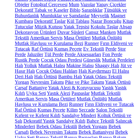
Objeler
Fotoğraf Çerçevesi
Mum
Vazolar
Yapay Çiçekler
Dekoratif Tabak ve Kaseler
Biblo
Şaraplıklar
Tütsülük ve
Buhurdanlık
Mumluklar ve Şamdanlar
Meyvelik
Magnet
Kumbara
Dekoratif Taşlar
Kül Tablası
Nazar Boncuğu
Kitap
Tutucular
Müzik Kutusu
Yatak Tepsisi
Kokulu Taşlar
Ahşap
Dekorasyon Ürünleri
Duvar Süsleri
Cansız Manken
Mutfak
Tekstili
Amerikan Servis
Masa Örtüleri
Mutfak Önlüğü
Mutfak Havlusu ve Kurulama Bezi
Runner
Fırın Eldiveni ve
Tutacak
Raf Örtüsü
Kumaş Peçete
Ev Tekstili
Perde
Stor
Perde
Jaluziler
Tül Perde
Perde Aksesuarları
Fon Perde
Rustik Perde
Çocuk Odası Perdesi
Güneşlik
Mutfak Perdeleri
Halı
Yolluk
Mutfak Halısı
Makine Halısı
Shaggy Halı
Jüt ve
Hasır Halı
Çocuk Odası Halıları
Halı Kaydırmazı
El Halısı
Deri Halı
Halı Örtüsü
Bambu Halı
Yatak Odası Tekstili
Yorgan
Nevresim Takımı
Pike ve Pike Takımı
Yatak Örtüsü
Çarşaf
Battaniye
Yatak Alezi & Koruyucusu
Yastık
Yastık
Kılıfı
Uyku Seti
Yastık Alezi
Paspaslar
Mutfak Tekstili
Amerikan Servis
Masa Örtüleri
Mutfak Önlüğü
Mutfak
Havlusu ve Kurulama Bezi
Runner
Fırın Eldiveni ve Tutacak
Raf Örtüsü
Kumaş Peçete
Kilim
Seccade
Salon Tekstili
Kırlent ve Kırlent Kılıfı
Sandalye Minderi
Koltuk Örtüsü ve
Şalı
Dekoratif Yastık
Sandalye Kılıfı
Bahçe Tekstili
Salıncak
Minderleri
Bebek Odası Tekstili
Bebek Yorganı
Bebek
Çarşafı
Bebek Nevresim Takımı
Bebek Battaniyesi
Bebek
Uyku Seti
Banyo Tekstil
Banyo Paspasları
Banyo Bakım