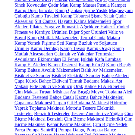
Sinek Kovucular
Çadır Matı
Kamp Masası
Pusula
Kampet
Kamp Duşu
Isıtıcılar
Kamp Çantası
Şişme Yastık
Magnezyum
Çubuğu
Kamp Tuvaleti
Kamp Taburesi
Şişme Yatak
Çadır
Aksesuarı
Sırt Çantası
Hayatta Kalma Malzemeleri
Spor
Aletleri
Pilates, Yoga ve Jimnastik
Ağırlık ve Halter Ürünleri
Fitness ve Kardiyo Ürünleri
Diğer Spor Ürünleri
Valiz ve
Bavul
Kamp Mutfak Malzemeleri
Termal Çanta
Matara
Kamp Yemek Pişirme Seti
Kamp Buzluk ve Soğutucu
Ürünler
Kamp Demliği
Kamp Tavası
Kamp Ocağı
Kamp
Mutfak Aksesuarları
Çakmak ve Yakıcılar
Termoslar
Aydınlatma Ekipmanları
El Feneri
Işıldak
Kafa Lambası
Kamp El Aletleri
Kamp Testeresi
Kamp Küreği
Kamp Bıçağı
Kamp Baltası
Avcılık Malzemeleri
Balık Av Malzemeleri
Bisiklet ve Scooter
Bisiklet
Elektrikli Scooter
Bahçe Aletleri
Çapa
Kürek
Bahçe Eldiveni
Tırmık
Budama Makası
Aşı
Makası
Fide Dikici ve Sökücü
Orak
Bahçe El Aleti Setleri
Çim Makası
Tırpan Misinası
Aşı Bıçağı
Meyve Toplama Aleti
Budama Testeresi
Bahçe Çatalı
Kazma
Bahçe Makineleri
Çapalama Makinesi
Tırpan
Çit Budama Makinesi
Hidrofor
Yaprak Toplama Makinesi
Motorlu Testere
Elektrikli
Testereler
Benzinli Testereler
Testere Zincirleri ve Yağları
Çim
Biçme Makinesi
Benzinli Çim Biçme Makinesi
Elektrikli Çim
Biçme Makinesi
Kenar Kesme Makinesi
Çim Biçme Yedek
Parça
Pompa
Santrifüj Pompa
Dalgıç Pompası
Bahçe