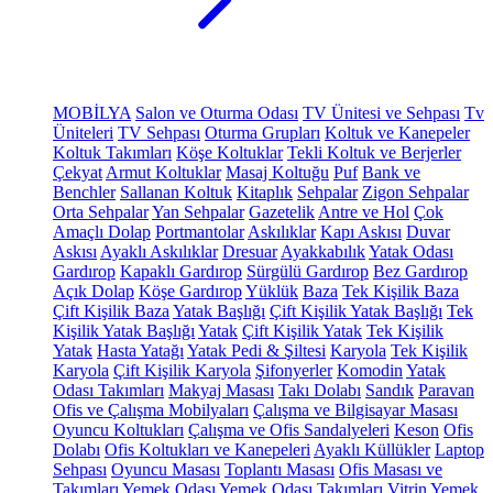
MOBİLYA
Salon ve Oturma Odası
TV Ünitesi ve Sehpası
Tv
Üniteleri
TV Sehpası
Oturma Grupları
Koltuk ve Kanepeler
Koltuk Takımları
Köşe Koltuklar
Tekli Koltuk ve Berjerler
Çekyat
Armut Koltuklar
Masaj Koltuğu
Puf
Bank ve
Benchler
Sallanan Koltuk
Kitaplık
Sehpalar
Zigon Sehpalar
Orta Sehpalar
Yan Sehpalar
Gazetelik
Antre ve Hol
Çok
Amaçlı Dolap
Portmantolar
Askılıklar
Kapı Askısı
Duvar
Askısı
Ayaklı Askılıklar
Dresuar
Ayakkabılık
Yatak Odası
Gardırop
Kapaklı Gardırop
Sürgülü Gardırop
Bez Gardırop
Açık Dolap
Köşe Gardırop
Yüklük
Baza
Tek Kişilik Baza
Çift Kişilik Baza
Yatak Başlığı
Çift Kişilik Yatak Başlığı
Tek
Kişilik Yatak Başlığı
Yatak
Çift Kişilik Yatak
Tek Kişilik
Yatak
Hasta Yatağı
Yatak Pedi & Şiltesi
Karyola
Tek Kişilik
Karyola
Çift Kişilik Karyola
Şifonyerler
Komodin
Yatak
Odası Takımları
Makyaj Masası
Takı Dolabı
Sandık
Paravan
Ofis ve Çalışma Mobilyaları
Çalışma ve Bilgisayar Masası
Oyuncu Koltukları
Çalışma ve Ofis Sandalyeleri
Keson
Ofis
Dolabı
Ofis Koltukları ve Kanepeleri
Ayaklı Küllükler
Laptop
Sehpası
Oyuncu Masası
Toplantı Masası
Ofis Masası ve
Takımları
Yemek Odası
Yemek Odası Takımları
Vitrin
Yemek