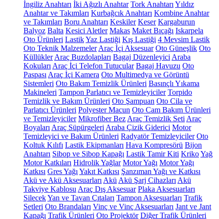
İngiliz Anahtarı
İki Ağızlı Anahtar
Tork Anahtarı
Yıldız
Anahtar ve Takımları
Kurbağcık Anahtarı
Kombine Anahtar
ve Takımları
Boru Anahtarı
Keskiler
Keser
Kargaburun
Balyoz
Balta
Kesici Aletler
Makas
Maket Bıçağı
Iskarpela
Oto Ürünleri
Lastik
Yaz Lastiği
Kış Lastiği
4 Mevsim Lastik
Oto Teknik Malzemeler
Araç İçi Aksesuar
Oto Güneşlik
Oto
Küllükler
Araç Buzdolapları
Bagaj Düzenleyici
Araba
Kokuları
Araç İçi Telefon Tutucular
Bagaj Havuzu
Oto
Paspası
Araç İçi Kamera
Oto Multimedya ve Görüntü
Sistemleri
Oto Bakım Temizlik Ürünleri
Basınçlı Yıkama
Makineleri
Tampon Parlatıcı ve Temizleyiciler
Torpido
Temizlik ve Bakım Ürünleri
Oto Şampuan
Oto Cila ve
Parlatıcı Ürünleri
Polyester Macun
Oto Cam Bakım Ürünleri
ve Temizleyiciler
Mikrofiber Bez
Araç Temizlik Seti
Araç
Boyaları
Araç Süpürgeleri
Araba Çizik Giderici
Motor
Temizleyici ve Bakım Ürünleri
Radyatör Temizleyiciler
Oto
Koltuk Kılıfı
Lastik Ekipmanları
Hava Kompresörü
Bijon
Anahtarı
Sibop ve Sibop Kapağı
Lastik Tamir Kiti
Kriko
Yağ
Motor Katkıları
Hidrolik Yağlar
Motor Yağı
Motor Yağı
Katkısı
Gres Yağı
Yakıt Katkısı
Şanzıman Yağı ve Katkısı
Akü ve Akü Aksesuarları
Akü
Akü Şarj Cihazları
Akü
Takviye Kablosu
Araç Dış Aksesuar
Plaka Aksesuarları
Silecek
Yan ve Tavan Çıtaları
Tampon Aksesuarları
Trafik
Setleri
Oto Brandaları
Vinç ve Vinç Aksesuarları
Jant ve Jant
Kapağı
Trafik Ürünleri
Oto Projektör
Diğer Trafik Ürünleri