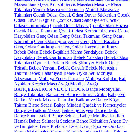
Masası Sandalyesi
Konsol
Servis Masaları
Masa ve Masa
Takımları
Yemek Masası ve Takımları
Mutfak Masası ve
Takımları
Çocuk Odası
Çocuk Odası Duvar Stickerları
Çocuk
Odası Duvar Kağıtları
Çocuk Odası Sandalyeleri
Çocuk
Odası Gardıropları
Çocuk Odası Masası
Çocuk Odası Bazası
Çocuk Odası Takımları
Çocuk Odası Komodini
Çocuk Odası
Karyolaları
Genç Odası
Genç Odası Takımları
Genç Odası
Komodini
Genç Odası Şifonyerleri
Genç Odası Bazaları
Genç Odası Gardıropları
Genç Odası Karyolaları
Ranza
Bebek Odası
Bebek Beşikleri
Mama Sandalyesi
Bebek
Karyolaları
Bebek Gardıropları
Bebek Yatakları
Bebek Odası
Takımları
Oyuncak Dolabı
Bebek Şifonyer
Bebek Odası
Tekstili
Bebek Yorganı
Bebek Çarşafı
Bebek Nevresim
Takımı
Bebek Battaniyesi
Bebek Uyku Seti
Mobilya
Aksesuarları
Mobilya Yedek Parçaları
Mobilya Kulpları
Raf
Ayakları
Keçeler
Masa Ayağı
Mobilya Ayağı
BAHÇE,BALKON VE OUTDOOR
Bahçe Mobilyaları
Bahçe Takımları
Balkon ve Bahçe Oturma Grubu
Bahçe ve
Balkon Yemek Masası Takımları
Balkon ve Bahçe Köşe
Takımı
Bistro Setleri
Bahçe Minderi
Çardak ve Kameriyeler
Bahçe ve Balkon Masası
Bahçe Şemsiyesi
Bahçe Bankı
Bahçe Sandalyeleri
Bahçe Sehpası
Bahçe Mobilya Kılıfları
Hamak
Bahçe Salıncağı
Şezlong
Bahçe Koltukları
Ahşap Ev
ve Bungalov
Tente
Prefabrik Evler
Kamp Spor ve Outdoor
Kamp Malzemeleri
Çadırlar
Kamp Sandalyesi
Uyku Tulumu