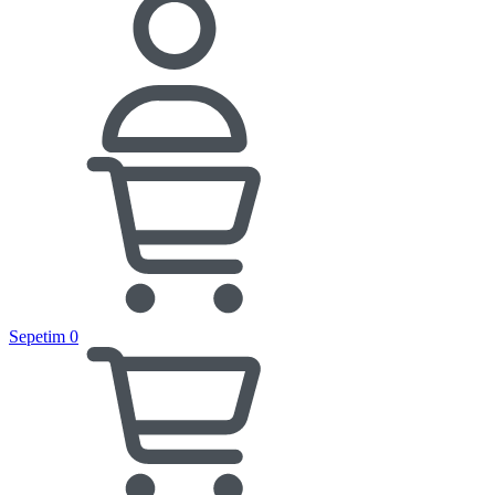
Sepetim
0