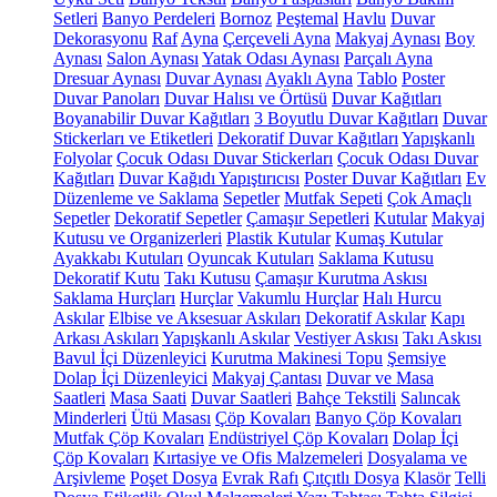
Setleri
Banyo Perdeleri
Bornoz
Peştemal
Havlu
Duvar
Dekorasyonu
Raf
Ayna
Çerçeveli Ayna
Makyaj Aynası
Boy
Aynası
Salon Aynası
Yatak Odası Aynası
Parçalı Ayna
Dresuar Aynası
Duvar Aynası
Ayaklı Ayna
Tablo
Poster
Duvar Panoları
Duvar Halısı ve Örtüsü
Duvar Kağıtları
Boyanabilir Duvar Kağıtları
3 Boyutlu Duvar Kağıtları
Duvar
Stickerları ve Etiketleri
Dekoratif Duvar Kağıtları
Yapışkanlı
Folyolar
Çocuk Odası Duvar Stickerları
Çocuk Odası Duvar
Kağıtları
Duvar Kağıdı Yapıştırıcısı
Poster Duvar Kağıtları
Ev
Düzenleme ve Saklama
Sepetler
Mutfak Sepeti
Çok Amaçlı
Sepetler
Dekoratif Sepetler
Çamaşır Sepetleri
Kutular
Makyaj
Kutusu ve Organizerleri
Plastik Kutular
Kumaş Kutular
Ayakkabı Kutuları
Oyuncak Kutuları
Saklama Kutusu
Dekoratif Kutu
Takı Kutusu
Çamaşır Kurutma Askısı
Saklama Hurçları
Hurçlar
Vakumlu Hurçlar
Halı Hurcu
Askılar
Elbise ve Aksesuar Askıları
Dekoratif Askılar
Kapı
Arkası Askıları
Yapışkanlı Askılar
Vestiyer Askısı
Takı Askısı
Bavul İçi Düzenleyici
Kurutma Makinesi Topu
Şemsiye
Dolap İçi Düzenleyici
Makyaj Çantası
Duvar ve Masa
Saatleri
Masa Saati
Duvar Saatleri
Bahçe Tekstili
Salıncak
Minderleri
Ütü Masası
Çöp Kovaları
Banyo Çöp Kovaları
Mutfak Çöp Kovaları
Endüstriyel Çöp Kovaları
Dolap İçi
Çöp Kovaları
Kırtasiye ve Ofis Malzemeleri
Dosyalama ve
Arşivleme
Poşet Dosya
Evrak Rafı
Çıtçıtlı Dosya
Klasör
Telli