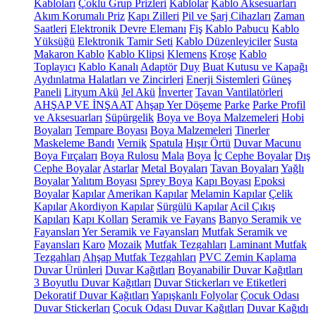
Kabloları
Çoklu Grup Prizleri
Kablolar
Kablo Aksesuarları
Akım Korumalı Priz
Kapı Zilleri
Pil ve Şarj Cihazları
Zaman
Saatleri
Elektronik Devre Elemanı
Fiş
Kablo Pabucu
Kablo
Yüksüğü
Elektronik Tamir Seti
Kablo Düzenleyiciler
Susta
Makaron Kablo
Kablo Klipsi
Klemens
Kroşe
Kablo
Toplayıcı
Kablo Kanalı
Adaptör
Duy
Buat Kutusu ve Kapağı
Aydınlatma Halatları ve Zincirleri
Enerji Sistemleri
Güneş
Paneli
Lityum Akü
Jel Akü
İnverter
Tavan Vantilatörleri
AHŞAP VE İNŞAAT
Ahşap Yer Döşeme
Parke
Parke Profil
ve Aksesuarları
Süpürgelik
Boya ve Boya Malzemeleri
Hobi
Boyaları
Tempare Boyası
Boya Malzemeleri
Tinerler
Maskeleme Bandı
Vernik
Spatula
Hışır Örtü
Duvar Macunu
Boya Fırçaları
Boya Rulosu
Mala
Boya
İç Cephe Boyalar
Dış
Cephe Boyalar
Astarlar
Metal Boyaları
Tavan Boyaları
Yağlı
Boyalar
Yalıtım Boyası
Sprey Boya
Kapı Boyası
Epoksi
Boyalar
Kapılar
Amerikan Kapılar
Melamin Kapılar
Çelik
Kapılar
Akordiyon Kapılar
Sürgülü Kapılar
Acil Çıkış
Kapıları
Kapı Kolları
Seramik ve Fayans
Banyo Seramik ve
Fayansları
Yer Seramik ve Fayansları
Mutfak Seramik ve
Fayansları
Karo
Mozaik
Mutfak Tezgahları
Laminant Mutfak
Tezgahları
Ahşap Mutfak Tezgahları
PVC Zemin Kaplama
Duvar Ürünleri
Duvar Kağıtları
Boyanabilir Duvar Kağıtları
3 Boyutlu Duvar Kağıtları
Duvar Stickerları ve Etiketleri
Dekoratif Duvar Kağıtları
Yapışkanlı Folyolar
Çocuk Odası
Duvar Stickerları
Çocuk Odası Duvar Kağıtları
Duvar Kağıdı