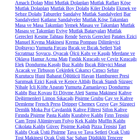
Amaçlı Dolap
Mini Mutfak Dolapları
Mutfak Rafları
Köşe
Mutfak Dolapları
Mutfak Boy Dolabı
Kiler Dolabı
Ekmek ve
Sebze Dolabı
Tabureler
Sandalye
Mutfak Sandalyeleri
Bar
Sandalyeleri
Katlanır Sandalyeler
Mutfak Köşe Takımları
Masa ve Masa Takımları
Yemek Masası ve Takımları
Mutfak
Masası ve Takımları
Eviye
Mutfak Bataryaları
Mutfak
Gereçleri
Kesme Tahtası
Rende
Servis Gereçleri
Patates Ezici
Manuel Kıyma Makinesi
Krema Pompası
Dilimleyici
Doğrayıcı
Yumurta Fırçası
Bıçak ve Bıçak Setleri
Yağ
Sıçratmaz
Soyucu, Oyacak
Ölçü Kabı ve Kaşığı
Merdane ve
Oklava
Hamur Açma Matı
Fındık Kıracağı ve Ceviz Kıracağı
Elek
Dondurma Kaşığı
Buz Kalıbı
Bıçak Bileyici Masat
Açacak ve Tirbuşon
Çekirdek Çıkarıcı
Çırpıcı
Sebze
Kurutucu
Huni
Baharat Öğütücü
Havan
Hamburger Presi
Sarımsak Ezici
Kaşık ve Kepçe Altlığı
Bıçak Standı
Süzgeç
Nihale
İçli Köfte Aparatı
Yumurta Zamanlayıcı
Dondurma
Kalıbı
Buz Kovası
Et Dövme Aleti
Sarma Makinesi
Kahve
Değirmenleri
Limon Sıkacağı
Pişirme Grubu
Çay ve Kahve
Demleme
French Press
Dripper
Chemex
Cezve
Çay Süzgeci
Demlik
Moka Pot
Çaydanlık
Kahve Filtresi
Sifon Kahve
Fırında Pişirme
Pasta Kalıbı
Kurabiye Kalıbı
Fırın Tepsisi
Cam Tepsi
Alüminyum Folyo
Kek Kalıbı
Muffin Kalıbı
Çikolata Kalıbı
Güveç
Pişirme Kağıdı
Pizza Tepsisi
Tart
Kalıbı
Ocak Üstü Pişirme
Tava ve Tava Setleri
Ocak Üstü
Tost Makinesi
Ocak Üstü Sac
Sahan
Düdüklü Tencere