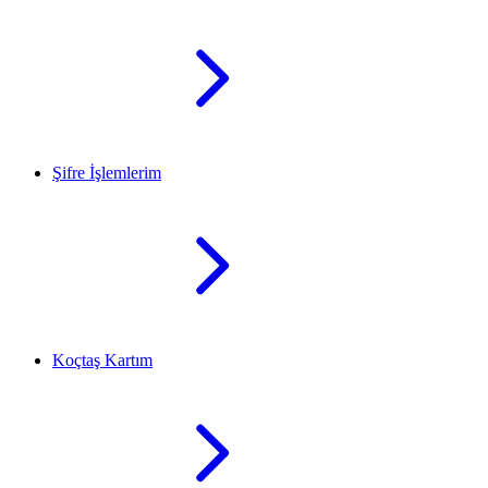
Şifre İşlemlerim
Koçtaş Kartım