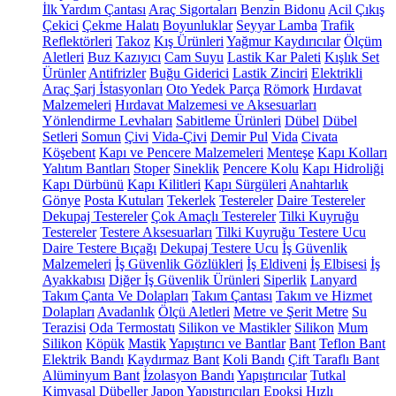
İlk Yardım Çantası
Araç Sigortaları
Benzin Bidonu
Acil Çıkış
Çekici
Çekme Halatı
Boyunluklar
Seyyar Lamba
Trafik
Reflektörleri
Takoz
Kış Ürünleri
Yağmur Kaydırıcılar
Ölçüm
Aletleri
Buz Kazıyıcı
Cam Suyu
Lastik Kar Paleti
Kışlık Set
Ürünler
Antifrizler
Buğu Giderici
Lastik Zinciri
Elektrikli
Araç Şarj İstasyonları
Oto Yedek Parça
Römork
Hırdavat
Malzemeleri
Hırdavat Malzemesi ve Aksesuarları
Yönlendirme Levhaları
Sabitleme Ürünleri
Dübel
Dübel
Setleri
Somun
Çivi
Vida-Çivi
Demir Pul
Vida
Civata
Köşebent
Kapı ve Pencere Malzemeleri
Menteşe
Kapı Kolları
Yalıtım Bantları
Stoper
Sineklik
Pencere Kolu
Kapı Hidroliği
Kapı Dürbünü
Kapı Kilitleri
Kapı Sürgüleri
Anahtarlık
Gönye
Posta Kutuları
Tekerlek
Testereler
Daire Testereler
Dekupaj Testereler
Çok Amaçlı Testereler
Tilki Kuyruğu
Testereler
Testere Aksesuarları
Tilki Kuyruğu Testere Ucu
Daire Testere Bıçağı
Dekupaj Testere Ucu
İş Güvenlik
Malzemeleri
İş Güvenlik Gözlükleri
İş Eldiveni
İş Elbisesi
İş
Ayakkabısı
Diğer İş Güvenlik Ürünleri
Siperlik
Lanyard
Takım Çanta Ve Dolapları
Takım Çantası
Takım ve Hizmet
Dolapları
Avadanlık
Ölçü Aletleri
Metre ve Şerit Metre
Su
Terazisi
Oda Termostatı
Silikon ve Mastikler
Silikon
Mum
Silikon
Köpük
Mastik
Yapıştırıcı ve Bantlar
Bant
Teflon Bant
Elektrik Bandı
Kaydırmaz Bant
Koli Bandı
Çift Taraflı Bant
Alüminyum Bant
İzolasyon Bandı
Yapıştırıcılar
Tutkal
Kimyasal Dübeller
Japon Yapıştırıcıları
Epoksi
Hızlı