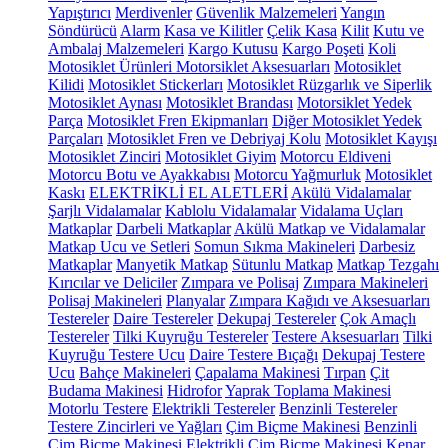
Yapıştırıcı
Merdivenler
Güvenlik Malzemeleri
Yangın
Söndürücü
Alarm
Kasa ve Kilitler
Çelik Kasa
Kilit
Kutu ve
Ambalaj Malzemeleri
Kargo Kutusu
Kargo Poşeti
Koli
Motosiklet Ürünleri
Motorsiklet Aksesuarları
Motosiklet
Kilidi
Motosiklet Stickerları
Motosiklet Rüzgarlık ve Siperlik
Motosiklet Aynası
Motosiklet Brandası
Motorsiklet Yedek
Parça
Motosiklet Fren Ekipmanları
Diğer Motosiklet Yedek
Parçaları
Motosiklet Fren ve Debriyaj Kolu
Motosiklet Kayışı
Motosiklet Zinciri
Motosiklet Giyim
Motorcu Eldiveni
Motorcu Botu ve Ayakkabısı
Motorcu Yağmurluk
Motosiklet
Kaskı
ELEKTRİKLİ EL ALETLERİ
Akülü Vidalamalar
Şarjlı Vidalamalar
Kablolu Vidalamalar
Vidalama Uçları
Matkaplar
Darbeli Matkaplar
Akülü Matkap ve Vidalamalar
Matkap Ucu ve Setleri
Somun Sıkma Makineleri
Darbesiz
Matkaplar
Manyetik Matkap
Sütunlu Matkap
Matkap Tezgahı
Kırıcılar ve Deliciler
Zımpara ve Polisaj
Zımpara Makineleri
Polisaj Makineleri
Planyalar
Zımpara Kağıdı ve Aksesuarları
Testereler
Daire Testereler
Dekupaj Testereler
Çok Amaçlı
Testereler
Tilki Kuyruğu Testereler
Testere Aksesuarları
Tilki
Kuyruğu Testere Ucu
Daire Testere Bıçağı
Dekupaj Testere
Ucu
Bahçe Makineleri
Çapalama Makinesi
Tırpan
Çit
Budama Makinesi
Hidrofor
Yaprak Toplama Makinesi
Motorlu Testere
Elektrikli Testereler
Benzinli Testereler
Testere Zincirleri ve Yağları
Çim Biçme Makinesi
Benzinli
Çim Biçme Makinesi
Elektrikli Çim Biçme Makinesi
Kenar