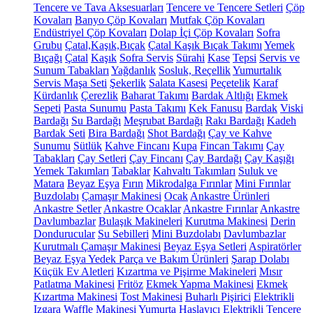
Tencere ve Tava Aksesuarları
Tencere ve Tencere Setleri
Çöp
Kovaları
Banyo Çöp Kovaları
Mutfak Çöp Kovaları
Endüstriyel Çöp Kovaları
Dolap İçi Çöp Kovaları
Sofra
Grubu
Çatal,Kaşık,Bıçak
Çatal Kaşık Bıçak Takımı
Yemek
Bıçağı
Çatal
Kaşık
Sofra Servis
Sürahi
Kase
Tepsi
Servis ve
Sunum Tabakları
Yağdanlık
Sosluk, Reçellik
Yumurtalık
Servis Maşa Seti
Şekerlik
Salata Kasesi
Peçetelik
Karaf
Kürdanlık
Çerezlik
Baharat Takımı
Bardak Altlığı
Ekmek
Sepeti
Pasta Sunumu
Pasta Takımı
Kek Fanusu
Bardak
Viski
Bardağı
Su Bardağı
Meşrubat Bardağı
Rakı Bardağı
Kadeh
Bardak Seti
Bira Bardağı
Shot Bardağı
Çay ve Kahve
Sunumu
Sütlük
Kahve Fincanı
Kupa
Fincan Takımı
Çay
Tabakları
Çay Setleri
Çay Fincanı
Çay Bardağı
Çay Kaşığı
Yemek Takımları
Tabaklar
Kahvaltı Takımları
Suluk ve
Matara
Beyaz Eşya
Fırın
Mikrodalga Fırınlar
Mini Fırınlar
Buzdolabı
Çamaşır Makinesi
Ocak
Ankastre Ürünleri
Ankastre Setler
Ankastre Ocaklar
Ankastre Fırınlar
Ankastre
Davlumbazlar
Bulaşık Makineleri
Kurutma Makinesi
Derin
Dondurucular
Su Sebilleri
Mini Buzdolabı
Davlumbazlar
Kurutmalı Çamaşır Makinesi
Beyaz Eşya Setleri
Aspiratörler
Beyaz Eşya Yedek Parça ve Bakım Ürünleri
Şarap Dolabı
Küçük Ev Aletleri
Kızartma ve Pişirme Makineleri
Mısır
Patlatma Makinesi
Fritöz
Ekmek Yapma Makinesi
Ekmek
Kızartma Makinesi
Tost Makinesi
Buharlı Pişirici
Elektrikli
Izgara
Waffle Makinesi
Yumurta Haşlayıcı
Elektrikli Tencere