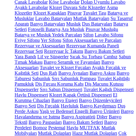
Çanak Lavabolar
Köşe Lavabolar
Dolap Uyumlu Lavabo
Ayaklı Lavabolar
Klozet
Duvara Sıfır Klozetler
Asma
Klozetler
Klozet Kapakları
Pisuvar
Tuvalet Taşı
Batarya ve
Musluklar
Lavabo Bataryaları
Mutfak Bataryaları
Su Tasarruf
Aparatı
Banyo Bataryaları
Musluk
Duş Bataryaları
Batarya
Setleri
Fotoselli Batarya
Ara Musluk
Pisuvar Musluğu
Batarya ve Musluk Yedek Parçaları
Sifon
Lavabo Sifonu
Eviye Sifonu
Yer Sifonu
Sifon Aksesuarları ve Parçaları
Rezervuar ve Aksesuarları
Rezervuar Kumanda Paneli
Rezervuar Seti
Rezervuar İç Takımı
Banyo Bakım Setleri
Yara Bandı
Lif ve Süngerler
Sıcak Su Torbası
Cımbız
Sabun
Tırnak Makası
Banyo Seramik ve Fayansları
Banyo
Aksesuarları
Tuvalet ve Klozet Fırçaları
Ayaklı Fırçalık ve
Kağıtlık Seti
Duş Rafı
Banyo Aynaları
Banyo Askısı
Banyo
Taburesi
Sabunluk
Sıvı Sabunluk Pompası
Tuvalet Kağıtlığı
Pamukluk
Diş Fırçası Koruma Kabı
Diş Macunu Kutusu
Dispenserler
Sıvı Sabun Dispenseri
Tuvalet Kağıdı Dispenseri
Havlu Dispenseri
Klozet Kapak Örtüsü Dispenseri
El
Kurutma Cihazları
Banyo Etajeri
Banyo Düzenleyicileri
Banyo Seti
Diş Fırçalık
Havluluk
Banyo Kaydırmazı
Duş
Perde Askısı
Yaşlı ve Bedensel Engelli Banyo Ürünleri
Banyo
Havalandırma ve Isıtma
Banyo Aspiratörü
Diğer
Banyo
Tekstil
Banyo Paspasları
Banyo Bakım Setleri
Banyo
Perdeleri
Bornoz
Peştemal
Havlu
MUTFAK
Mutfak
Mobilyaları
Mutfak Dolapları
Hazır Mutfak Dolapları
Çok