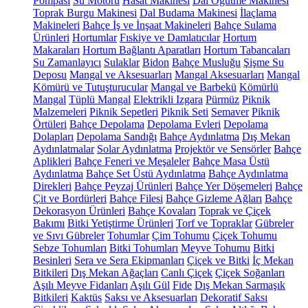
Pompası
Su Motoru
Hasat Makinesi
Dal Öğütme Makinesi
Toprak Burgu Makinesi
Dal Budama Makinesi
İlaçlama
Makineleri
Bahçe İş ve İnşaat Makineleri
Bahçe Sulama
Ürünleri
Hortumlar
Fıskiye ve Damlatıcılar
Hortum
Makaraları
Hortum Bağlantı Aparatları
Hortum Tabancaları
Su Zamanlayıcı
Sulaklar
Bidon
Bahçe Musluğu
Şişme Su
Deposu
Mangal ve Aksesuarları
Mangal Aksesuarları
Mangal
Kömürü ve Tutuşturucular
Mangal ve Barbekü
Kömürlü
Mangal
Tüplü Mangal
Elektrikli Izgara
Pürmüz
Piknik
Malzemeleri
Piknik Sepetleri
Piknik Seti
Semaver
Piknik
Örtüleri
Bahçe Depolama
Depolama Evleri
Depolama
Dolapları
Depolama Sandığı
Bahçe Aydınlatma
Dış Mekan
Aydınlatmalar
Solar Aydınlatma
Projektör ve Sensörler
Bahçe
Aplikleri
Bahçe Feneri ve Meşaleler
Bahçe Masa Üstü
Aydınlatma
Bahçe Set Üstü Aydınlatma
Bahçe Aydınlatma
Direkleri
Bahçe Peyzaj Ürünleri
Bahçe Yer Döşemeleri
Bahçe
Çit ve Bordürleri
Bahçe Filesi
Bahçe Gizleme Ağları
Bahçe
Dekorasyon Ürünleri
Bahçe Kovaları
Toprak ve Çiçek
Bakımı
Bitki Yetiştirme Ürünleri
Torf ve Topraklar
Gübreler
ve Sıvı Gübreler
Tohumlar
Çim Tohumu
Çiçek Tohumu
Sebze Tohumları
Bitki Tohumları
Meyve Tohumu
Bitki
Besinleri
Sera ve Sera Ekipmanları
Çiçek ve Bitki
İç Mekan
Bitkileri
Dış Mekan Ağaçları
Canlı Çiçek
Çiçek Soğanları
Aşılı Meyve Fidanları
Aşılı Gül
Fide
Dış Mekan Sarmaşık
Bitkileri
Kaktüs
Saksı ve Aksesuarları
Dekoratif Saksı