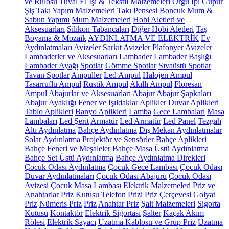
ve Rulosu
Tuval
El İşi & Tekstil Malzemeleri
Örgü İpi
Güpür
Şiş
Takı Yapım Malzemeleri
Takı Pensesi
Boncuk
Mum &
Sabun Yapımı
Mum Malzemeleri
Hobi Aletleri ve
Aksesuarları
Silikon Tabancaları
Diğer Hobi Aletleri
Taş
Boyama & Mozaik
AYDINLATMA VE ELEKTRİK
Ev
Aydınlatmaları
Avizeler
Sarkıt Avizeler
Plafonyer Avizeler
Lambaderler ve Aksesuarları
Lambader
Lambader Başlığı
Lambader Ayağı
Spotlar
Gömme Spotlar
Sıvaüstü Spotlar
Tavan Spotlar
Ampuller
Led Ampul
Halojen Ampul
Tasarruflu Ampul
Rustik Ampul
Akıllı Ampul
Floresan
Ampul
Abajurlar ve Aksesuarları
Abajur
Abajur Şapkaları
Abajur Ayaklığı
Fener ve Işıldaklar
Aplikler
Duvar Aplikleri
Tablo Aplikleri
Banyo Aplikleri
Lamba
Gece Lambaları
Masa
Lambaları
Led Şerit
Armatür
Led Armatür
Led Panel
Tezgah
Altı Aydınlatma
Bahçe Aydınlatma
Dış Mekan Aydınlatmalar
Solar Aydınlatma
Projektör ve Sensörler
Bahçe Aplikleri
Bahçe Feneri ve Meşaleler
Bahçe Masa Üstü Aydınlatma
Bahçe Set Üstü Aydınlatma
Bahçe Aydınlatma Direkleri
Çocuk Odası Aydınlatma
Çocuk Gece Lambası
Çocuk Odası
Duvar Aydınlatmaları
Çocuk Odası Abajuru
Çocuk Odası
Avizesi
Çocuk Masa Lambası
Elektrik Malzemeleri
Priz ve
Anahtarlar
Priz Kutusu
Telefon Prizi
Priz Çerçevesi
Golyat
Priz
Nümeris Priz
Priz
Anahtar Priz
Şalt Malzemeleri
Sigorta
Kutusu
Kontaktör
Elektrik Sigortası
Şalter
Kaçak Akım
Rölesi
Elektrik Sayacı
Uzatma Kablosu ve Grup Priz
Uzatma