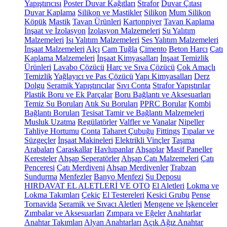
Yapıştırıcısı
Poster Duvar Kağıtları
Strafor
Duvar Çıtası
Duvar Kaplama
Silikon ve Mastikler
Silikon
Mum Silikon
Köpük
Mastik
Tavan Ürünleri
Kartonpiyer
Tavan Kaplama
İnşaat ve İzolasyon
İzolasyon Malzemeleri
Su Yalıtım
Malzemeleri
Isı Yalıtım Malzemeleri
Ses Yalıtım Malzemeleri
İnşaat Malzemeleri
Alçı
Cam Tuğla
Çimento
Beton Harcı
Çatı
Kaplama Malzemeleri
İnşaat Kimyasalları
İnşaat Temizlik
Ürünleri
Lavabo Çözücü
Harç ve Sıva Çözücü
Çok Amaçlı
Temizlik
Yağlayıcı ve Pas Çözücü
Yapı Kimyasalları
Derz
Dolgu
Seramik Yapıştırıcılar
Sıvı Conta
Strafor Yapıştırılar
Plastik Boru ve Ek Parçalar
Boru Bağlantı ve Aksesuarları
Temiz Su Boruları
Atık Su Boruları
PPRC Borular
Kombi
Bağlantı Boruları
Tesisat Tamir ve Bağlantı Malzemeleri
Musluk Uzatma
Regülatörler
Valfler ve Vanalar
Nipeller
Tahliye Hortumu
Conta
Taharet Çubuğu
Fittings
Tıpalar ve
Süzgeçler
İnşaat Makineleri
Elektrikli Vinçler
Taşıma
Arabaları
Caraskallar
Havlupanlar
Ahşaplar
Masif Paneller
Keresteler
Ahşap Seperatörler
Ahşap Çatı Malzemeleri
Çatı
Penceresi
Çatı Merdiveni
Ahşap Merdivenler
Trabzan
Sundurma
Menfezler
Banyo Menfezi
Su Deposu
HIRDAVAT EL ALETLERİ VE OTO
El Aletleri
Lokma ve
Lokma Takımları
Çekiç
El Testereleri
Kesici Grubu
Pense
Tornavida
Seramik ve Sıvacı Aletleri
Mengene ve İşkenceler
Zımbalar ve Aksesuarları
Zımpara ve Eğeler
Anahtarlar
Anahtar Takımları
Alyan Anahtarları
Açık Ağız Anahtar