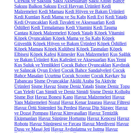
Çiçeklik ve Saksılık
Saksı Aksesuarları
Saksı Altlığı
Bahçe
Saksısı
Balkon Saksısı
Evcil Hayvan Ürünleri
Kedi
Malzemeleri
Kedi Maması
Kedi Hijyen ve Bakım Ürünleri
Kedi Kumları
Kedi Mama ve Su Kabı
Kedi Evi
Kedi Yatağı
Kedi Oyuncakları
Kedi Tuvaleti ve Aksesuarları
Kedi
Ödülleri
Kedi Tırmalaması
Kedi Vitamini
Kedi Taşıma
Çantası
Köpek Malzemeleri
Köpek Yatağı
Köpek Vitamini
Köpek Oyuncakları
Köpek Mama ve Su Kabı
Köpek
Güvenlik
Köpek Hijyen ve Bakım Ürünleri
Köpek Ödülleri
Köpek Maması
Köpek Kulübesi
Köpek Tasmaları
Köpek
Elbisesi
Köpek Kafesi
Kümesler
Kuş Malzemeleri
Kuş Sağlık
ve Bakım Ürünleri
Kuş Kafesleri ve Aksesuarları
Kuş Yemi
Kuş Suluk ve Yemlikleri
Çocuk Bahçe Oyuncakları
Kaydırak
ve Salıncak
Oyun Evleri
Çocuk Bahçe Sandalyeleri
Çocuk
Bahçe Masaları
Uçurtma
Çocuk Scooter
Çocuk Kaykay
Su
Tabancası
Şişme Oyuncaklar
Akülü Araba
Su Aktivite
Ürünleri
Şişme Havuz
Şişme Deniz Yatağı
Şişme Deniz Topu
Can Yeleği
Can Simidi ve Deniz Simidi
Şişme Deniz Kolluğu
Şişme Bot
Havuz Bonesi
Kano
Havuz Malzemeleri
Havuz
Yapı Malzemeleri
Nozul
Havuz Kenar Izgarası
Havuz Filtresi
Havuz Örtü Sistemleri
Su Perdesi
Havuz Dip Süzgeç
Havuz
ve Dozaj Pompası
Havuz Kimyasalları
Havuz Temizlik
Ekipmanları
Havuz Süpürge Hortumu
Havuz Kepçesi
Havuz
Robotu
Havuz Süpürgesi ve Fırçası
Havuz Merdiveni
Havuz
Duşu ve Masaj Jeti
Havuz Aydınlatma ve Isıtma
Havuz