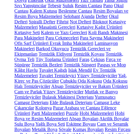
Dosya
Etiketlik
Okul Malzemeleri
Yazı Tahtası
Tahta Silgisi
Sıvı Yapıştırıcılar
Tebeşir
Suluk
Resim Çantası
Pano
Okul
Çantası
Kalem Kutusu
Beslenme Çantası
Resim Boyaları ve
Resim Boya Malzemeleri
Selobant
Ajanda
Defter
Okul
Defteri
Spiralli Defter
Fihrist
Not Defteri
Bloknot
Kırtasiye
Malzemeleri
Masaüstü Gereçleri
Kırtasiye Kağıt Ürünleri
Kırtasiye Seti
Kalem ve Yazı Gereçleri
Koli Bandı Makinesi
Para Makineleri
Para Çekmeceleri
Para Sayma Makineleri
Ofis Sarf Ürünleri
Evrak İmha Makineleri
Laminasyon
Makineleri
Barkod Okuyucu
Temizlik Gereçleri ve
Ekipmanları
Temizlik Eldiveni
Temizlik Kovası
Temizlik,
Ovma Teli
Tüy Toplama Ürünleri
Faraş
Çekpas
Fırça ve
Süpürge
Temizlik Bezleri
Temizlik Süngeri
Paspas ve Mop
Kâğıt Havlu
Tuvalet Kağıdı
Islak Mendil
Ev Temizlik
Malzemeleri
Tuvalet Temizleyici
Yüzey Temizleyiciler
Yağ,
Kireç ve Pas Çözücüler
Çubuklu Oda Kokusu
Oda Kokusu
Halı Temizleyiciler
Ahşap Temizleyiciler ve Bakım Ürünleri
Cam ve Parlak Yüzey Temizleyiciler
Mutfak ve Banyo
Temizleyiciler
Bulaşık Makinesi Deterjanı
Yumuşatıcı
Çamaşır Deterjanı
Elde Bulaşık Deterjanı
Çamaşır Leke
Çıkarıcılar
Kolonya
Pazar Arabası ve Çantası
Eğlence
Ürünleri
Parti Malzemeleri
Puzzle
Hobi Malzemeleri
Hobi
Boya ve Resim Malzemeleri
Ahşap Boyaları
Akrilik Boyalar
Sulu Boya
Yağlı Boya Seti
Eskitme Boyası
Cam ve Seramik
Boyaları
Metalik Boya
Şövale
Kumaş Boyaları
Resim Fırçası