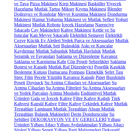
ve Tava
Pizza Makinesi
Krep Makinesi
Basküller
Yiyecek
Hazırlama
Mutfak Tartısı
Mikser
Kıyma Makinesi
Blender
Doğrayıcı ve Rondolar
Meyve Kurutma Makinesi
Dondurma
Makinesi
Hamur Yoğurma Makinesi ve Mutfak Şefleri
Yoğurt
Makinesi
Mutfak Robotu
İçecek Hazırlama
Narenciye
Sıkacağı
Çay Makineleri
Kahve Makinesi
Kettle ve Su
Isıtıcılar
Katı Meyve Sıkacağı
Elektrikli Semaver
Elektrikli
Cezve
Küçük Ev Aletleri Yedek Parça ve Aksesuarları
Mutfak
Aksesuarları
Mutfak Seti
Bulaşıklık
Askı ve Kancalar
Kaydırmaz
Mutfak Sabunluk
Mutfak Havluluk
Mutfak
Seramik ve Fayansları
Saklama ve Düzenleme
Kavanoz
Saklama ve Karıştırma Kabı
Çöp Poşeti
Sebzelikler
Saklama
Bonesi ve Kapağı
Mutfak Raf Düzenleyici
Poşetlik
Kaşıklık
Beslenme Kutusu
Damacana Pompası
Ekmeklik
Sefer Tası
Streç Film
Peçete Yüzüğü
Kavanoz Kapağı
Pipet
Buzdolabı
Poşeti
Doypack
Su Arıtma Cihazları ve Aksesuarları
Su
Arıtma Cihazları
Su Arıtma Filtreleri
Su Arıtma Aksesuarları
ve Yedek Parçaları
Arıtma Musluğu
Endüstriyel Mutfak
Ürünleri
Gıda ve İçecek
Kahve
Filtre Kahve Kağıdı
Türk
Kahvesi
Kapsül Kahve
Filtre Kahve
Çekirdek Kahve
Mutfak
Tezgahları
Laminant Mutfak Tezgahları
Ahşap Mutfak
Tezgahları
Bulaşık Makineleri
Derin Dondurucular
Su
Sebilleri
DEKORASYON VE EV GEREÇLERİ
Yılbaşı
Ürünleri
Yılbaşı Ağacı
Yılbaşı Aydınlatmaları
Yılbaşı Ağacı
Süsleri
Yılbaşı Sepeti
Yılbaşı Parti Malzemeleri
Dekoratif