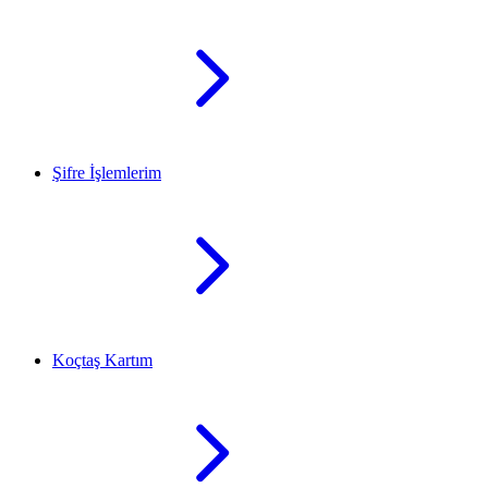
Şifre İşlemlerim
Koçtaş Kartım