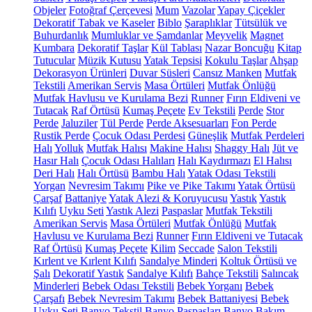
Objeler
Fotoğraf Çerçevesi
Mum
Vazolar
Yapay Çiçekler
Dekoratif Tabak ve Kaseler
Biblo
Şaraplıklar
Tütsülük ve
Buhurdanlık
Mumluklar ve Şamdanlar
Meyvelik
Magnet
Kumbara
Dekoratif Taşlar
Kül Tablası
Nazar Boncuğu
Kitap
Tutucular
Müzik Kutusu
Yatak Tepsisi
Kokulu Taşlar
Ahşap
Dekorasyon Ürünleri
Duvar Süsleri
Cansız Manken
Mutfak
Tekstili
Amerikan Servis
Masa Örtüleri
Mutfak Önlüğü
Mutfak Havlusu ve Kurulama Bezi
Runner
Fırın Eldiveni ve
Tutacak
Raf Örtüsü
Kumaş Peçete
Ev Tekstili
Perde
Stor
Perde
Jaluziler
Tül Perde
Perde Aksesuarları
Fon Perde
Rustik Perde
Çocuk Odası Perdesi
Güneşlik
Mutfak Perdeleri
Halı
Yolluk
Mutfak Halısı
Makine Halısı
Shaggy Halı
Jüt ve
Hasır Halı
Çocuk Odası Halıları
Halı Kaydırmazı
El Halısı
Deri Halı
Halı Örtüsü
Bambu Halı
Yatak Odası Tekstili
Yorgan
Nevresim Takımı
Pike ve Pike Takımı
Yatak Örtüsü
Çarşaf
Battaniye
Yatak Alezi & Koruyucusu
Yastık
Yastık
Kılıfı
Uyku Seti
Yastık Alezi
Paspaslar
Mutfak Tekstili
Amerikan Servis
Masa Örtüleri
Mutfak Önlüğü
Mutfak
Havlusu ve Kurulama Bezi
Runner
Fırın Eldiveni ve Tutacak
Raf Örtüsü
Kumaş Peçete
Kilim
Seccade
Salon Tekstili
Kırlent ve Kırlent Kılıfı
Sandalye Minderi
Koltuk Örtüsü ve
Şalı
Dekoratif Yastık
Sandalye Kılıfı
Bahçe Tekstili
Salıncak
Minderleri
Bebek Odası Tekstili
Bebek Yorganı
Bebek
Çarşafı
Bebek Nevresim Takımı
Bebek Battaniyesi
Bebek
Uyku Seti
Banyo Tekstil
Banyo Paspasları
Banyo Bakım