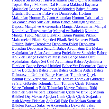
Pompası
Su Motoru
Hasat Makinesi
Dal Öğütme Makinesi
Toprak Burgu Makinesi
Dal Budama Makinesi
İlaçlama
Makineleri
Bahçe İş ve İnşaat Makineleri
Bahçe Sulama
Ürünleri
Hortumlar
Fıskiye ve Damlatıcılar
Hortum
Makaraları
Hortum Bağlantı Aparatları
Hortum Tabancaları
Su Zamanlayıcı
Sulaklar
Bidon
Bahçe Musluğu
Şişme Su
Deposu
Mangal ve Aksesuarları
Mangal Aksesuarları
Mangal
Kömürü ve Tutuşturucular
Mangal ve Barbekü
Kömürlü
Mangal
Tüplü Mangal
Elektrikli Izgara
Pürmüz
Piknik
Malzemeleri
Piknik Sepetleri
Piknik Seti
Semaver
Piknik
Örtüleri
Bahçe Depolama
Depolama Evleri
Depolama
Dolapları
Depolama Sandığı
Bahçe Aydınlatma
Dış Mekan
Aydınlatmalar
Solar Aydınlatma
Projektör ve Sensörler
Bahçe
Aplikleri
Bahçe Feneri ve Meşaleler
Bahçe Masa Üstü
Aydınlatma
Bahçe Set Üstü Aydınlatma
Bahçe Aydınlatma
Direkleri
Bahçe Peyzaj Ürünleri
Bahçe Yer Döşemeleri
Bahçe
Çit ve Bordürleri
Bahçe Filesi
Bahçe Gizleme Ağları
Bahçe
Dekorasyon Ürünleri
Bahçe Kovaları
Toprak ve Çiçek
Bakımı
Bitki Yetiştirme Ürünleri
Torf ve Topraklar
Gübreler
ve Sıvı Gübreler
Tohumlar
Çim Tohumu
Çiçek Tohumu
Sebze Tohumları
Bitki Tohumları
Meyve Tohumu
Bitki
Besinleri
Sera ve Sera Ekipmanları
Çiçek ve Bitki
İç Mekan
Bitkileri
Dış Mekan Ağaçları
Canlı Çiçek
Çiçek Soğanları
Aşılı Meyve Fidanları
Aşılı Gül
Fide
Dış Mekan Sarmaşık
Bitkileri
Kaktüs
Saksı ve Aksesuarları
Dekoratif Saksı