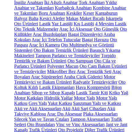
İngiliz Anahtarı
İki Ağızlı Anahtar
Tork Anahtarı
Yıldız
Anahtar ve Takımları
Kurbağcık Anahtarı
Kombine Anahtar
ve Takımları
Boru Anahtarı
Keskiler
Keser
Kargaburun
Balyoz
Balta
Kesici Aletler
Makas
Maket Bıçağı
Iskarpela
Oto Ürünleri
Lastik
Yaz Lastiği
Kış Lastiği
4 Mevsim Lastik
Oto Teknik Malzemeler
Araç İçi Aksesuar
Oto Güneşlik
Oto
Küllükler
Araç Buzdolapları
Bagaj Düzenleyici
Araba
Kokuları
Araç İçi Telefon Tutucular
Bagaj Havuzu
Oto
Paspası
Araç İçi Kamera
Oto Multimedya ve Görüntü
Sistemleri
Oto Bakım Temizlik Ürünleri
Basınçlı Yıkama
Makineleri
Tampon Parlatıcı ve Temizleyiciler
Torpido
Temizlik ve Bakım Ürünleri
Oto Şampuan
Oto Cila ve
Parlatıcı Ürünleri
Polyester Macun
Oto Cam Bakım Ürünleri
ve Temizleyiciler
Mikrofiber Bez
Araç Temizlik Seti
Araç
Boyaları
Araç Süpürgeleri
Araba Çizik Giderici
Motor
Temizleyici ve Bakım Ürünleri
Radyatör Temizleyiciler
Oto
Koltuk Kılıfı
Lastik Ekipmanları
Hava Kompresörü
Bijon
Anahtarı
Sibop ve Sibop Kapağı
Lastik Tamir Kiti
Kriko
Yağ
Motor Katkıları
Hidrolik Yağlar
Motor Yağı
Motor Yağı
Katkısı
Gres Yağı
Yakıt Katkısı
Şanzıman Yağı ve Katkısı
Akü ve Akü Aksesuarları
Akü
Akü Şarj Cihazları
Akü
Takviye Kablosu
Araç Dış Aksesuar
Plaka Aksesuarları
Silecek
Yan ve Tavan Çıtaları
Tampon Aksesuarları
Trafik
Setleri
Oto Brandaları
Vinç ve Vinç Aksesuarları
Jant ve Jant
Kapağı
Trafik Ürünleri
Oto Projektör
Diğer Trafik Ürünleri