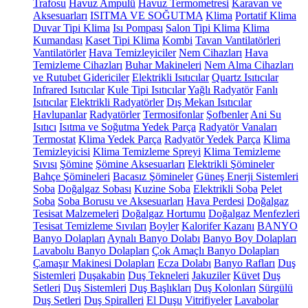
Trafosu
Havuz Ampulü
Havuz Termometresi
Karavan ve
Aksesuarları
ISITMA VE SOĞUTMA
Klima
Portatif Klima
Duvar Tipi Klima
Isı Pompası
Salon Tipi Klima
Klima
Kumandası
Kaset Tipi Klima
Kombi
Tavan Vantilatörleri
Vantilatörler
Hava Temizleyiciler
Nem Cihazları
Hava
Temizleme Cihazları
Buhar Makineleri
Nem Alma Cihazları
ve Rutubet Gidericiler
Elektrikli Isıtıcılar
Quartz Isıtıcılar
Infrared Isıtıcılar
Kule Tipi Isıtıcılar
Yağlı Radyatör
Fanlı
Isıtıcılar
Elektrikli Radyatörler
Dış Mekan Isıtıcılar
Havlupanlar
Radyatörler
Termosifonlar
Şofbenler
Ani Su
Isıtıcı
Isıtma ve Soğutma Yedek Parça
Radyatör Vanaları
Termostat
Klima Yedek Parça
Radyatör Yedek Parça
Klima
Temizleyicisi
Klima Temizleme Spreyi
Klima Temizleme
Sıvısı
Şömine
Şömine Aksesuarları
Elektrikli Şömineler
Bahçe Şömineleri
Bacasız Şömineler
Güneş Enerji Sistemleri
Soba
Doğalgaz Sobası
Kuzine Soba
Elektrikli Soba
Pelet
Soba
Soba Borusu ve Aksesuarları
Hava Perdesi
Doğalgaz
Tesisat Malzemeleri
Doğalgaz Hortumu
Doğalgaz Menfezleri
Tesisat Temizleme Sıvıları
Boyler
Kalorifer Kazanı
BANYO
Banyo Dolapları
Aynalı Banyo Dolabı
Banyo Boy Dolapları
Lavabolu Banyo Dolapları
Çok Amaçlı Banyo Dolapları
Çamaşır Makinesi Dolapları
Ecza Dolabı
Banyo Rafları
Duş
Sistemleri
Duşakabin
Duş Tekneleri
Jakuziler
Küvet
Duş
Setleri
Duş Sistemleri
Duş Başlıkları
Duş Kolonları
Sürgülü
Duş Setleri
Duş Spiralleri
El Duşu
Vitrifiyeler
Lavabolar