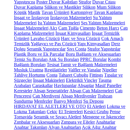
Yapıştırıcısı
Poster Duvar Kağıtları
Strafor
Duvar Çıtası
Duvar Kaplama
Silikon ve Mastikler
Silikon
Mum Silikon
Köpük
Mastik
Tavan Ürünleri
Kartonpiyer
Tavan Kaplama
İnşaat ve İzolasyon
İzolasyon Malzemeleri
Su Yalıtım
Malzemeleri
Isı Yalıtım Malzemeleri
Ses Yalıtım Malzemeleri
İnşaat Malzemeleri
Alçı
Cam Tuğla
Çimento
Beton Harcı
Çatı
Kaplama Malzemeleri
İnşaat Kimyasalları
İnşaat Temizlik
Ürünleri
Lavabo Çözücü
Harç ve Sıva Çözücü
Çok Amaçlı
Temizlik
Yağlayıcı ve Pas Çözücü
Yapı Kimyasalları
Derz
Dolgu
Seramik Yapıştırıcılar
Sıvı Conta
Strafor Yapıştırılar
Plastik Boru ve Ek Parçalar
Boru Bağlantı ve Aksesuarları
Temiz Su Boruları
Atık Su Boruları
PPRC Borular
Kombi
Bağlantı Boruları
Tesisat Tamir ve Bağlantı Malzemeleri
Musluk Uzatma
Regülatörler
Valfler ve Vanalar
Nipeller
Tahliye Hortumu
Conta
Taharet Çubuğu
Fittings
Tıpalar ve
Süzgeçler
İnşaat Makineleri
Elektrikli Vinçler
Taşıma
Arabaları
Caraskallar
Havlupanlar
Ahşaplar
Masif Paneller
Keresteler
Ahşap Seperatörler
Ahşap Çatı Malzemeleri
Çatı
Penceresi
Çatı Merdiveni
Ahşap Merdivenler
Trabzan
Sundurma
Menfezler
Banyo Menfezi
Su Deposu
HIRDAVAT EL ALETLERİ VE OTO
El Aletleri
Lokma ve
Lokma Takımları
Çekiç
El Testereleri
Kesici Grubu
Pense
Tornavida
Seramik ve Sıvacı Aletleri
Mengene ve İşkenceler
Zımbalar ve Aksesuarları
Zımpara ve Eğeler
Anahtarlar
Anahtar Takımları
Alyan Anahtarları
Açık Ağız Anahtar