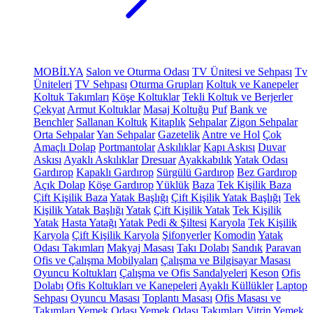
MOBİLYA
Salon ve Oturma Odası
TV Ünitesi ve Sehpası
Tv
Üniteleri
TV Sehpası
Oturma Grupları
Koltuk ve Kanepeler
Koltuk Takımları
Köşe Koltuklar
Tekli Koltuk ve Berjerler
Çekyat
Armut Koltuklar
Masaj Koltuğu
Puf
Bank ve
Benchler
Sallanan Koltuk
Kitaplık
Sehpalar
Zigon Sehpalar
Orta Sehpalar
Yan Sehpalar
Gazetelik
Antre ve Hol
Çok
Amaçlı Dolap
Portmantolar
Askılıklar
Kapı Askısı
Duvar
Askısı
Ayaklı Askılıklar
Dresuar
Ayakkabılık
Yatak Odası
Gardırop
Kapaklı Gardırop
Sürgülü Gardırop
Bez Gardırop
Açık Dolap
Köşe Gardırop
Yüklük
Baza
Tek Kişilik Baza
Çift Kişilik Baza
Yatak Başlığı
Çift Kişilik Yatak Başlığı
Tek
Kişilik Yatak Başlığı
Yatak
Çift Kişilik Yatak
Tek Kişilik
Yatak
Hasta Yatağı
Yatak Pedi & Şiltesi
Karyola
Tek Kişilik
Karyola
Çift Kişilik Karyola
Şifonyerler
Komodin
Yatak
Odası Takımları
Makyaj Masası
Takı Dolabı
Sandık
Paravan
Ofis ve Çalışma Mobilyaları
Çalışma ve Bilgisayar Masası
Oyuncu Koltukları
Çalışma ve Ofis Sandalyeleri
Keson
Ofis
Dolabı
Ofis Koltukları ve Kanepeleri
Ayaklı Küllükler
Laptop
Sehpası
Oyuncu Masası
Toplantı Masası
Ofis Masası ve
Takımları
Yemek Odası
Yemek Odası Takımları
Vitrin
Yemek