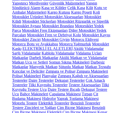
Yapıştırıcı
Merdivenler
Güvenlik Malzemeleri
Yangın
Söndürücü
Alarm
Kasa ve Kilitler
Çelik Kasa
Kilit
Kutu ve
Ambalaj Malzemeleri
Kargo Kutusu
Kargo Poşeti
Koli
Motosiklet Ürünleri
Motorsiklet Aksesuarları
Motosiklet
Kilidi
Motosiklet Stickerları
Motosiklet Rüzgarlık ve Siperlik
Motosiklet Aynası
Motosiklet Brandası
Motorsiklet Yedek
Parça
Motosiklet Fren Ekipmanları
Diğer Motosiklet Yedek
Parçaları
Motosiklet Fren ve Debriyaj Kolu
Motosiklet Kayışı
Motosiklet Zinciri
Motosiklet Giyim
Motorcu Eldiveni
Motorcu Botu ve Ayakkabısı
Motorcu Yağmurluk
Motosiklet
Kaskı
ELEKTRİKLİ EL ALETLERİ
Akülü Vidalamalar
Şarjlı Vidalamalar
Kablolu Vidalamalar
Vidalama Uçları
Matkaplar
Darbeli Matkaplar
Akülü Matkap ve Vidalamalar
Matkap Ucu ve Setleri
Somun Sıkma Makineleri
Darbesiz
Matkaplar
Manyetik Matkap
Sütunlu Matkap
Matkap Tezgahı
Kırıcılar ve Deliciler
Zımpara ve Polisaj
Zımpara Makineleri
Polisaj Makineleri
Planyalar
Zımpara Kağıdı ve Aksesuarları
Testereler
Daire Testereler
Dekupaj Testereler
Çok Amaçlı
Testereler
Tilki Kuyruğu Testereler
Testere Aksesuarları
Tilki
Kuyruğu Testere Ucu
Daire Testere Bıçağı
Dekupaj Testere
Ucu
Bahçe Makineleri
Çapalama Makinesi
Tırpan
Çit
Budama Makinesi
Hidrofor
Yaprak Toplama Makinesi
Motorlu Testere
Elektrikli Testereler
Benzinli Testereler
Testere Zincirleri ve Yağları
Çim Biçme Makinesi
Benzinli
Çim Biçme Makinesi
Elektrikli Çim Biçme Makinesi
Kenar