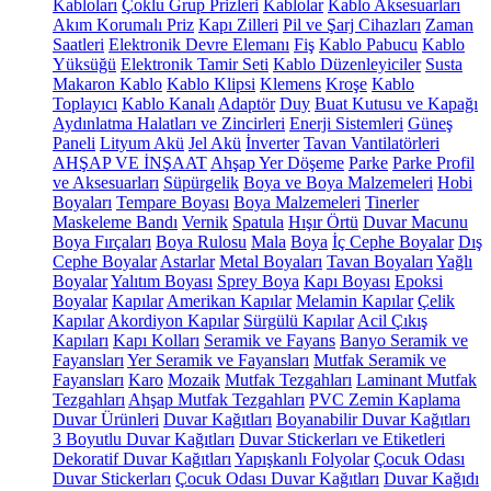
Kabloları
Çoklu Grup Prizleri
Kablolar
Kablo Aksesuarları
Akım Korumalı Priz
Kapı Zilleri
Pil ve Şarj Cihazları
Zaman
Saatleri
Elektronik Devre Elemanı
Fiş
Kablo Pabucu
Kablo
Yüksüğü
Elektronik Tamir Seti
Kablo Düzenleyiciler
Susta
Makaron Kablo
Kablo Klipsi
Klemens
Kroşe
Kablo
Toplayıcı
Kablo Kanalı
Adaptör
Duy
Buat Kutusu ve Kapağı
Aydınlatma Halatları ve Zincirleri
Enerji Sistemleri
Güneş
Paneli
Lityum Akü
Jel Akü
İnverter
Tavan Vantilatörleri
AHŞAP VE İNŞAAT
Ahşap Yer Döşeme
Parke
Parke Profil
ve Aksesuarları
Süpürgelik
Boya ve Boya Malzemeleri
Hobi
Boyaları
Tempare Boyası
Boya Malzemeleri
Tinerler
Maskeleme Bandı
Vernik
Spatula
Hışır Örtü
Duvar Macunu
Boya Fırçaları
Boya Rulosu
Mala
Boya
İç Cephe Boyalar
Dış
Cephe Boyalar
Astarlar
Metal Boyaları
Tavan Boyaları
Yağlı
Boyalar
Yalıtım Boyası
Sprey Boya
Kapı Boyası
Epoksi
Boyalar
Kapılar
Amerikan Kapılar
Melamin Kapılar
Çelik
Kapılar
Akordiyon Kapılar
Sürgülü Kapılar
Acil Çıkış
Kapıları
Kapı Kolları
Seramik ve Fayans
Banyo Seramik ve
Fayansları
Yer Seramik ve Fayansları
Mutfak Seramik ve
Fayansları
Karo
Mozaik
Mutfak Tezgahları
Laminant Mutfak
Tezgahları
Ahşap Mutfak Tezgahları
PVC Zemin Kaplama
Duvar Ürünleri
Duvar Kağıtları
Boyanabilir Duvar Kağıtları
3 Boyutlu Duvar Kağıtları
Duvar Stickerları ve Etiketleri
Dekoratif Duvar Kağıtları
Yapışkanlı Folyolar
Çocuk Odası
Duvar Stickerları
Çocuk Odası Duvar Kağıtları
Duvar Kağıdı