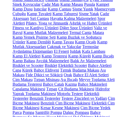
Sinek Kovucular
Çadır Matı
Kamp Masası
Pusula
Kampet
Kamp Duşu
Isıtıcılar
Kamp Çantası
Şişme Yastık
Magnezyum
Çubuğu
Kamp Tuvaleti
Kamp Taburesi
Şişme Yatak
Çadır
Aksesuarı
Sırt Çantası
Hayatta Kalma Malzemeleri
Spor
Aletleri
Pilates, Yoga ve Jimnastik
Ağırlık ve Halter Ürünleri
Fitness ve Kardiyo Ürünleri
Diğer Spor Ürünleri
Valiz ve
Bavul
Kamp Mutfak Malzemeleri
Termal Çanta
Matara
Kamp Yemek Pişirme Seti
Kamp Buzluk ve Soğutucu
Ürünler
Kamp Demliği
Kamp Tavası
Kamp Ocağı
Kamp
Mutfak Aksesuarları
Çakmak ve Yakıcılar
Termoslar
Aydınlatma Ekipmanları
El Feneri
Işıldak
Kafa Lambası
Kamp El Aletleri
Kamp Testeresi
Kamp Küreği
Kamp Bıçağı
Kamp Baltası
Avcılık Malzemeleri
Balık Av Malzemeleri
Bisiklet ve Scooter
Bisiklet
Elektrikli Scooter
Bahçe Aletleri
Çapa
Kürek
Bahçe Eldiveni
Tırmık
Budama Makası
Aşı
Makası
Fide Dikici ve Sökücü
Orak
Bahçe El Aleti Setleri
Çim Makası
Tırpan Misinası
Aşı Bıçağı
Meyve Toplama Aleti
Budama Testeresi
Bahçe Çatalı
Kazma
Bahçe Makineleri
Çapalama Makinesi
Tırpan
Çit Budama Makinesi
Hidrofor
Yaprak Toplama Makinesi
Motorlu Testere
Elektrikli
Testereler
Benzinli Testereler
Testere Zincirleri ve Yağları
Çim
Biçme Makinesi
Benzinli Çim Biçme Makinesi
Elektrikli Çim
Biçme Makinesi
Kenar Kesme Makinesi
Çim Biçme Yedek
Parça
Pompa
Santrifüj Pompa
Dalgıç Pompası
Bahçe