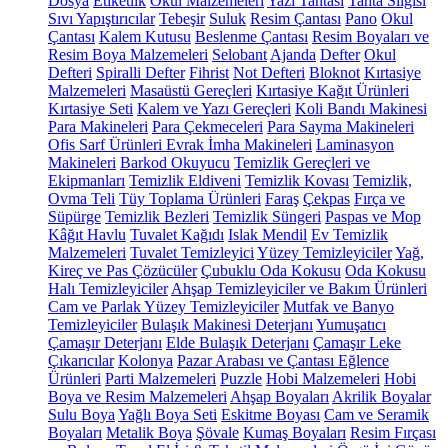
Dosya
Etiketlik
Okul Malzemeleri
Yazı Tahtası
Tahta Silgisi
Sıvı Yapıştırıcılar
Tebeşir
Suluk
Resim Çantası
Pano
Okul
Çantası
Kalem Kutusu
Beslenme Çantası
Resim Boyaları ve
Resim Boya Malzemeleri
Selobant
Ajanda
Defter
Okul
Defteri
Spiralli Defter
Fihrist
Not Defteri
Bloknot
Kırtasiye
Malzemeleri
Masaüstü Gereçleri
Kırtasiye Kağıt Ürünleri
Kırtasiye Seti
Kalem ve Yazı Gereçleri
Koli Bandı Makinesi
Para Makineleri
Para Çekmeceleri
Para Sayma Makineleri
Ofis Sarf Ürünleri
Evrak İmha Makineleri
Laminasyon
Makineleri
Barkod Okuyucu
Temizlik Gereçleri ve
Ekipmanları
Temizlik Eldiveni
Temizlik Kovası
Temizlik,
Ovma Teli
Tüy Toplama Ürünleri
Faraş
Çekpas
Fırça ve
Süpürge
Temizlik Bezleri
Temizlik Süngeri
Paspas ve Mop
Kâğıt Havlu
Tuvalet Kağıdı
Islak Mendil
Ev Temizlik
Malzemeleri
Tuvalet Temizleyici
Yüzey Temizleyiciler
Yağ,
Kireç ve Pas Çözücüler
Çubuklu Oda Kokusu
Oda Kokusu
Halı Temizleyiciler
Ahşap Temizleyiciler ve Bakım Ürünleri
Cam ve Parlak Yüzey Temizleyiciler
Mutfak ve Banyo
Temizleyiciler
Bulaşık Makinesi Deterjanı
Yumuşatıcı
Çamaşır Deterjanı
Elde Bulaşık Deterjanı
Çamaşır Leke
Çıkarıcılar
Kolonya
Pazar Arabası ve Çantası
Eğlence
Ürünleri
Parti Malzemeleri
Puzzle
Hobi Malzemeleri
Hobi
Boya ve Resim Malzemeleri
Ahşap Boyaları
Akrilik Boyalar
Sulu Boya
Yağlı Boya Seti
Eskitme Boyası
Cam ve Seramik
Boyaları
Metalik Boya
Şövale
Kumaş Boyaları
Resim Fırçası