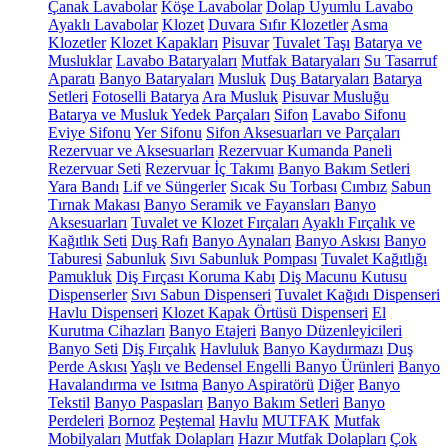
Çanak Lavabolar
Köşe Lavabolar
Dolap Uyumlu Lavabo
Ayaklı Lavabolar
Klozet
Duvara Sıfır Klozetler
Asma
Klozetler
Klozet Kapakları
Pisuvar
Tuvalet Taşı
Batarya ve
Musluklar
Lavabo Bataryaları
Mutfak Bataryaları
Su Tasarruf
Aparatı
Banyo Bataryaları
Musluk
Duş Bataryaları
Batarya
Setleri
Fotoselli Batarya
Ara Musluk
Pisuvar Musluğu
Batarya ve Musluk Yedek Parçaları
Sifon
Lavabo Sifonu
Eviye Sifonu
Yer Sifonu
Sifon Aksesuarları ve Parçaları
Rezervuar ve Aksesuarları
Rezervuar Kumanda Paneli
Rezervuar Seti
Rezervuar İç Takımı
Banyo Bakım Setleri
Yara Bandı
Lif ve Süngerler
Sıcak Su Torbası
Cımbız
Sabun
Tırnak Makası
Banyo Seramik ve Fayansları
Banyo
Aksesuarları
Tuvalet ve Klozet Fırçaları
Ayaklı Fırçalık ve
Kağıtlık Seti
Duş Rafı
Banyo Aynaları
Banyo Askısı
Banyo
Taburesi
Sabunluk
Sıvı Sabunluk Pompası
Tuvalet Kağıtlığı
Pamukluk
Diş Fırçası Koruma Kabı
Diş Macunu Kutusu
Dispenserler
Sıvı Sabun Dispenseri
Tuvalet Kağıdı Dispenseri
Havlu Dispenseri
Klozet Kapak Örtüsü Dispenseri
El
Kurutma Cihazları
Banyo Etajeri
Banyo Düzenleyicileri
Banyo Seti
Diş Fırçalık
Havluluk
Banyo Kaydırmazı
Duş
Perde Askısı
Yaşlı ve Bedensel Engelli Banyo Ürünleri
Banyo
Havalandırma ve Isıtma
Banyo Aspiratörü
Diğer
Banyo
Tekstil
Banyo Paspasları
Banyo Bakım Setleri
Banyo
Perdeleri
Bornoz
Peştemal
Havlu
MUTFAK
Mutfak
Mobilyaları
Mutfak Dolapları
Hazır Mutfak Dolapları
Çok