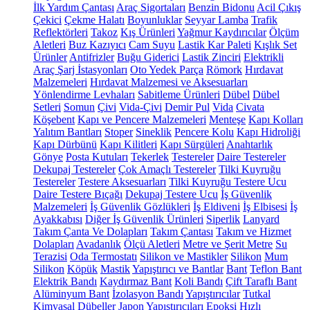
İlk Yardım Çantası
Araç Sigortaları
Benzin Bidonu
Acil Çıkış
Çekici
Çekme Halatı
Boyunluklar
Seyyar Lamba
Trafik
Reflektörleri
Takoz
Kış Ürünleri
Yağmur Kaydırıcılar
Ölçüm
Aletleri
Buz Kazıyıcı
Cam Suyu
Lastik Kar Paleti
Kışlık Set
Ürünler
Antifrizler
Buğu Giderici
Lastik Zinciri
Elektrikli
Araç Şarj İstasyonları
Oto Yedek Parça
Römork
Hırdavat
Malzemeleri
Hırdavat Malzemesi ve Aksesuarları
Yönlendirme Levhaları
Sabitleme Ürünleri
Dübel
Dübel
Setleri
Somun
Çivi
Vida-Çivi
Demir Pul
Vida
Civata
Köşebent
Kapı ve Pencere Malzemeleri
Menteşe
Kapı Kolları
Yalıtım Bantları
Stoper
Sineklik
Pencere Kolu
Kapı Hidroliği
Kapı Dürbünü
Kapı Kilitleri
Kapı Sürgüleri
Anahtarlık
Gönye
Posta Kutuları
Tekerlek
Testereler
Daire Testereler
Dekupaj Testereler
Çok Amaçlı Testereler
Tilki Kuyruğu
Testereler
Testere Aksesuarları
Tilki Kuyruğu Testere Ucu
Daire Testere Bıçağı
Dekupaj Testere Ucu
İş Güvenlik
Malzemeleri
İş Güvenlik Gözlükleri
İş Eldiveni
İş Elbisesi
İş
Ayakkabısı
Diğer İş Güvenlik Ürünleri
Siperlik
Lanyard
Takım Çanta Ve Dolapları
Takım Çantası
Takım ve Hizmet
Dolapları
Avadanlık
Ölçü Aletleri
Metre ve Şerit Metre
Su
Terazisi
Oda Termostatı
Silikon ve Mastikler
Silikon
Mum
Silikon
Köpük
Mastik
Yapıştırıcı ve Bantlar
Bant
Teflon Bant
Elektrik Bandı
Kaydırmaz Bant
Koli Bandı
Çift Taraflı Bant
Alüminyum Bant
İzolasyon Bandı
Yapıştırıcılar
Tutkal
Kimyasal Dübeller
Japon Yapıştırıcıları
Epoksi
Hızlı