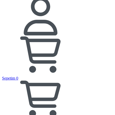
Sepetim
0