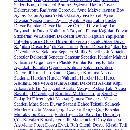
Setleri
Banyo Perdeleri
Bornoz
Peştemal
Havlu
Duvar
Dekorasyonu
Raf
Ayna
Çerçeveli Ayna
Makyaj Aynası
Boy
Aynası
Salon Aynası
Yatak Odası Aynası
Parçalı Ayna
Dresuar Aynası
Duvar Aynası
Ayaklı Ayna
Tablo
Poster
Duvar Panoları
Duvar Halısı ve Örtüsü
Duvar Kağıtları
Boyanabilir Duvar Kağıtları
3 Boyutlu Duvar Kağıtları
Duvar
Stickerları ve Etiketleri
Dekoratif Duvar Kağıtları
Yapışkanlı
Folyolar
Çocuk Odası Duvar Stickerları
Çocuk Odası Duvar
Kağıtları
Duvar Kağıdı Yapıştırıcısı
Poster Duvar Kağıtları
Ev
Düzenleme ve Saklama
Sepetler
Mutfak Sepeti
Çok Amaçlı
Sepetler
Dekoratif Sepetler
Çamaşır Sepetleri
Kutular
Makyaj
Kutusu ve Organizerleri
Plastik Kutular
Kumaş Kutular
Ayakkabı Kutuları
Oyuncak Kutuları
Saklama Kutusu
Dekoratif Kutu
Takı Kutusu
Çamaşır Kurutma Askısı
Saklama Hurçları
Hurçlar
Vakumlu Hurçlar
Halı Hurcu
Askılar
Elbise ve Aksesuar Askıları
Dekoratif Askılar
Kapı
Arkası Askıları
Yapışkanlı Askılar
Vestiyer Askısı
Takı Askısı
Bavul İçi Düzenleyici
Kurutma Makinesi Topu
Şemsiye
Dolap İçi Düzenleyici
Makyaj Çantası
Duvar ve Masa
Saatleri
Masa Saati
Duvar Saatleri
Bahçe Tekstili
Salıncak
Minderleri
Ütü Masası
Çöp Kovaları
Banyo Çöp Kovaları
Mutfak Çöp Kovaları
Endüstriyel Çöp Kovaları
Dolap İçi
Çöp Kovaları
Kırtasiye ve Ofis Malzemeleri
Dosyalama ve
Arşivleme
Poşet Dosya
Evrak Rafı
Çıtçıtlı Dosya
Klasör
Telli