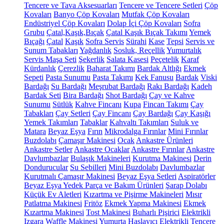
Tencere ve Tava Aksesuarları
Tencere ve Tencere Setleri
Çöp
Kovaları
Banyo Çöp Kovaları
Mutfak Çöp Kovaları
Endüstriyel Çöp Kovaları
Dolap İçi Çöp Kovaları
Sofra
Grubu
Çatal,Kaşık,Bıçak
Çatal Kaşık Bıçak Takımı
Yemek
Bıçağı
Çatal
Kaşık
Sofra Servis
Sürahi
Kase
Tepsi
Servis ve
Sunum Tabakları
Yağdanlık
Sosluk, Reçellik
Yumurtalık
Servis Maşa Seti
Şekerlik
Salata Kasesi
Peçetelik
Karaf
Kürdanlık
Çerezlik
Baharat Takımı
Bardak Altlığı
Ekmek
Sepeti
Pasta Sunumu
Pasta Takımı
Kek Fanusu
Bardak
Viski
Bardağı
Su Bardağı
Meşrubat Bardağı
Rakı Bardağı
Kadeh
Bardak Seti
Bira Bardağı
Shot Bardağı
Çay ve Kahve
Sunumu
Sütlük
Kahve Fincanı
Kupa
Fincan Takımı
Çay
Tabakları
Çay Setleri
Çay Fincanı
Çay Bardağı
Çay Kaşığı
Yemek Takımları
Tabaklar
Kahvaltı Takımları
Suluk ve
Matara
Beyaz Eşya
Fırın
Mikrodalga Fırınlar
Mini Fırınlar
Buzdolabı
Çamaşır Makinesi
Ocak
Ankastre Ürünleri
Ankastre Setler
Ankastre Ocaklar
Ankastre Fırınlar
Ankastre
Davlumbazlar
Bulaşık Makineleri
Kurutma Makinesi
Derin
Dondurucular
Su Sebilleri
Mini Buzdolabı
Davlumbazlar
Kurutmalı Çamaşır Makinesi
Beyaz Eşya Setleri
Aspiratörler
Beyaz Eşya Yedek Parça ve Bakım Ürünleri
Şarap Dolabı
Küçük Ev Aletleri
Kızartma ve Pişirme Makineleri
Mısır
Patlatma Makinesi
Fritöz
Ekmek Yapma Makinesi
Ekmek
Kızartma Makinesi
Tost Makinesi
Buharlı Pişirici
Elektrikli
Izgara
Waffle Makinesi
Yumurta Haşlayıcı
Elektrikli Tencere