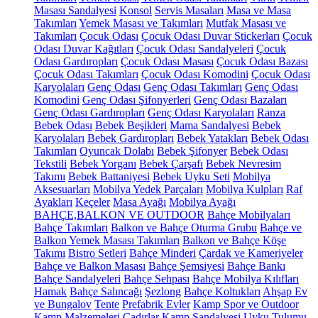
Masası Sandalyesi
Konsol
Servis Masaları
Masa ve Masa
Takımları
Yemek Masası ve Takımları
Mutfak Masası ve
Takımları
Çocuk Odası
Çocuk Odası Duvar Stickerları
Çocuk
Odası Duvar Kağıtları
Çocuk Odası Sandalyeleri
Çocuk
Odası Gardıropları
Çocuk Odası Masası
Çocuk Odası Bazası
Çocuk Odası Takımları
Çocuk Odası Komodini
Çocuk Odası
Karyolaları
Genç Odası
Genç Odası Takımları
Genç Odası
Komodini
Genç Odası Şifonyerleri
Genç Odası Bazaları
Genç Odası Gardıropları
Genç Odası Karyolaları
Ranza
Bebek Odası
Bebek Beşikleri
Mama Sandalyesi
Bebek
Karyolaları
Bebek Gardıropları
Bebek Yatakları
Bebek Odası
Takımları
Oyuncak Dolabı
Bebek Şifonyer
Bebek Odası
Tekstili
Bebek Yorganı
Bebek Çarşafı
Bebek Nevresim
Takımı
Bebek Battaniyesi
Bebek Uyku Seti
Mobilya
Aksesuarları
Mobilya Yedek Parçaları
Mobilya Kulpları
Raf
Ayakları
Keçeler
Masa Ayağı
Mobilya Ayağı
BAHÇE,BALKON VE OUTDOOR
Bahçe Mobilyaları
Bahçe Takımları
Balkon ve Bahçe Oturma Grubu
Bahçe ve
Balkon Yemek Masası Takımları
Balkon ve Bahçe Köşe
Takımı
Bistro Setleri
Bahçe Minderi
Çardak ve Kameriyeler
Bahçe ve Balkon Masası
Bahçe Şemsiyesi
Bahçe Bankı
Bahçe Sandalyeleri
Bahçe Sehpası
Bahçe Mobilya Kılıfları
Hamak
Bahçe Salıncağı
Şezlong
Bahçe Koltukları
Ahşap Ev
ve Bungalov
Tente
Prefabrik Evler
Kamp Spor ve Outdoor
Kamp Malzemeleri
Çadırlar
Kamp Sandalyesi
Uyku Tulumu