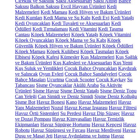
Çiçeklik ve Saksılık
Saksı Aksesuarları
Saksı Altlığı
Bahçe
Saksısı
Balkon Saksısı
Evcil Hayvan Ürünleri
Kedi
Malzemeleri
Kedi Maması
Kedi Hijyen ve Bakım Ürünleri
Kedi Kumları
Kedi Mama ve Su Kabı
Kedi Evi
Kedi Yatağı
Kedi Oyuncakları
Kedi Tuvaleti ve Aksesuarları
Kedi
Ödülleri
Kedi Tırmalaması
Kedi Vitamini
Kedi Taşıma
Çantası
Köpek Malzemeleri
Köpek Yatağı
Köpek Vitamini
Köpek Oyuncakları
Köpek Mama ve Su Kabı
Köpek
Güvenlik
Köpek Hijyen ve Bakım Ürünleri
Köpek Ödülleri
Köpek Maması
Köpek Kulübesi
Köpek Tasmaları
Köpek
Elbisesi
Köpek Kafesi
Kümesler
Kuş Malzemeleri
Kuş Sağlık
ve Bakım Ürünleri
Kuş Kafesleri ve Aksesuarları
Kuş Yemi
Kuş Suluk ve Yemlikleri
Çocuk Bahçe Oyuncakları
Kaydırak
ve Salıncak
Oyun Evleri
Çocuk Bahçe Sandalyeleri
Çocuk
Bahçe Masaları
Uçurtma
Çocuk Scooter
Çocuk Kaykay
Su
Tabancası
Şişme Oyuncaklar
Akülü Araba
Su Aktivite
Ürünleri
Şişme Havuz
Şişme Deniz Yatağı
Şişme Deniz Topu
Can Yeleği
Can Simidi ve Deniz Simidi
Şişme Deniz Kolluğu
Şişme Bot
Havuz Bonesi
Kano
Havuz Malzemeleri
Havuz
Yapı Malzemeleri
Nozul
Havuz Kenar Izgarası
Havuz Filtresi
Havuz Örtü Sistemleri
Su Perdesi
Havuz Dip Süzgeç
Havuz
ve Dozaj Pompası
Havuz Kimyasalları
Havuz Temizlik
Ekipmanları
Havuz Süpürge Hortumu
Havuz Kepçesi
Havuz
Robotu
Havuz Süpürgesi ve Fırçası
Havuz Merdiveni
Havuz
Duşu ve Masaj Jeti
Havuz Aydınlatma ve Isıtma
Havuz