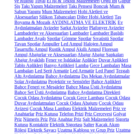
ve Rulosu
Tuval
El İşi & Tekstil Malzemeleri
Örgü İpi
Güpür
Şiş
Takı Yapım Malzemeleri
Takı Pensesi
Boncuk
Mum &
Sabun Yapımı
Mum Malzemeleri
Hobi Aletleri ve
Aksesuarları
Silikon Tabancaları
Diğer Hobi Aletleri
Taş
Boyama & Mozaik
AYDINLATMA VE ELEKTRİK
Ev
Aydınlatmaları
Avizeler
Sarkıt Avizeler
Plafonyer Avizeler
Lambaderler ve Aksesuarları
Lambader
Lambader Başlığı
Lambader Ayağı
Spotlar
Gömme Spotlar
Sıvaüstü Spotlar
Tavan Spotlar
Ampuller
Led Ampul
Halojen Ampul
Tasarruflu Ampul
Rustik Ampul
Akıllı Ampul
Floresan
Ampul
Abajurlar ve Aksesuarları
Abajur
Abajur Şapkaları
Abajur Ayaklığı
Fener ve Işıldaklar
Aplikler
Duvar Aplikleri
Tablo Aplikleri
Banyo Aplikleri
Lamba
Gece Lambaları
Masa
Lambaları
Led Şerit
Armatür
Led Armatür
Led Panel
Tezgah
Altı Aydınlatma
Bahçe Aydınlatma
Dış Mekan Aydınlatmalar
Solar Aydınlatma
Projektör ve Sensörler
Bahçe Aplikleri
Bahçe Feneri ve Meşaleler
Bahçe Masa Üstü Aydınlatma
Bahçe Set Üstü Aydınlatma
Bahçe Aydınlatma Direkleri
Çocuk Odası Aydınlatma
Çocuk Gece Lambası
Çocuk Odası
Duvar Aydınlatmaları
Çocuk Odası Abajuru
Çocuk Odası
Avizesi
Çocuk Masa Lambası
Elektrik Malzemeleri
Priz ve
Anahtarlar
Priz Kutusu
Telefon Prizi
Priz Çerçevesi
Golyat
Priz
Nümeris Priz
Priz
Anahtar Priz
Şalt Malzemeleri
Sigorta
Kutusu
Kontaktör
Elektrik Sigortası
Şalter
Kaçak Akım
Rölesi
Elektrik Sayacı
Uzatma Kablosu ve Grup Priz
Uzatma