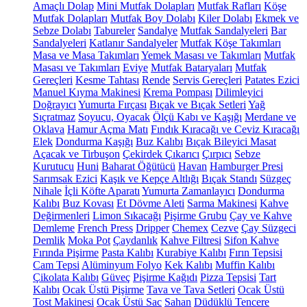
Amaçlı Dolap
Mini Mutfak Dolapları
Mutfak Rafları
Köşe
Mutfak Dolapları
Mutfak Boy Dolabı
Kiler Dolabı
Ekmek ve
Sebze Dolabı
Tabureler
Sandalye
Mutfak Sandalyeleri
Bar
Sandalyeleri
Katlanır Sandalyeler
Mutfak Köşe Takımları
Masa ve Masa Takımları
Yemek Masası ve Takımları
Mutfak
Masası ve Takımları
Eviye
Mutfak Bataryaları
Mutfak
Gereçleri
Kesme Tahtası
Rende
Servis Gereçleri
Patates Ezici
Manuel Kıyma Makinesi
Krema Pompası
Dilimleyici
Doğrayıcı
Yumurta Fırçası
Bıçak ve Bıçak Setleri
Yağ
Sıçratmaz
Soyucu, Oyacak
Ölçü Kabı ve Kaşığı
Merdane ve
Oklava
Hamur Açma Matı
Fındık Kıracağı ve Ceviz Kıracağı
Elek
Dondurma Kaşığı
Buz Kalıbı
Bıçak Bileyici Masat
Açacak ve Tirbuşon
Çekirdek Çıkarıcı
Çırpıcı
Sebze
Kurutucu
Huni
Baharat Öğütücü
Havan
Hamburger Presi
Sarımsak Ezici
Kaşık ve Kepçe Altlığı
Bıçak Standı
Süzgeç
Nihale
İçli Köfte Aparatı
Yumurta Zamanlayıcı
Dondurma
Kalıbı
Buz Kovası
Et Dövme Aleti
Sarma Makinesi
Kahve
Değirmenleri
Limon Sıkacağı
Pişirme Grubu
Çay ve Kahve
Demleme
French Press
Dripper
Chemex
Cezve
Çay Süzgeci
Demlik
Moka Pot
Çaydanlık
Kahve Filtresi
Sifon Kahve
Fırında Pişirme
Pasta Kalıbı
Kurabiye Kalıbı
Fırın Tepsisi
Cam Tepsi
Alüminyum Folyo
Kek Kalıbı
Muffin Kalıbı
Çikolata Kalıbı
Güveç
Pişirme Kağıdı
Pizza Tepsisi
Tart
Kalıbı
Ocak Üstü Pişirme
Tava ve Tava Setleri
Ocak Üstü
Tost Makinesi
Ocak Üstü Sac
Sahan
Düdüklü Tencere