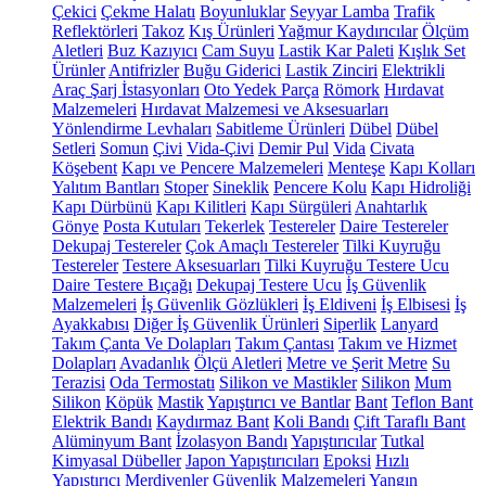
Çekici
Çekme Halatı
Boyunluklar
Seyyar Lamba
Trafik
Reflektörleri
Takoz
Kış Ürünleri
Yağmur Kaydırıcılar
Ölçüm
Aletleri
Buz Kazıyıcı
Cam Suyu
Lastik Kar Paleti
Kışlık Set
Ürünler
Antifrizler
Buğu Giderici
Lastik Zinciri
Elektrikli
Araç Şarj İstasyonları
Oto Yedek Parça
Römork
Hırdavat
Malzemeleri
Hırdavat Malzemesi ve Aksesuarları
Yönlendirme Levhaları
Sabitleme Ürünleri
Dübel
Dübel
Setleri
Somun
Çivi
Vida-Çivi
Demir Pul
Vida
Civata
Köşebent
Kapı ve Pencere Malzemeleri
Menteşe
Kapı Kolları
Yalıtım Bantları
Stoper
Sineklik
Pencere Kolu
Kapı Hidroliği
Kapı Dürbünü
Kapı Kilitleri
Kapı Sürgüleri
Anahtarlık
Gönye
Posta Kutuları
Tekerlek
Testereler
Daire Testereler
Dekupaj Testereler
Çok Amaçlı Testereler
Tilki Kuyruğu
Testereler
Testere Aksesuarları
Tilki Kuyruğu Testere Ucu
Daire Testere Bıçağı
Dekupaj Testere Ucu
İş Güvenlik
Malzemeleri
İş Güvenlik Gözlükleri
İş Eldiveni
İş Elbisesi
İş
Ayakkabısı
Diğer İş Güvenlik Ürünleri
Siperlik
Lanyard
Takım Çanta Ve Dolapları
Takım Çantası
Takım ve Hizmet
Dolapları
Avadanlık
Ölçü Aletleri
Metre ve Şerit Metre
Su
Terazisi
Oda Termostatı
Silikon ve Mastikler
Silikon
Mum
Silikon
Köpük
Mastik
Yapıştırıcı ve Bantlar
Bant
Teflon Bant
Elektrik Bandı
Kaydırmaz Bant
Koli Bandı
Çift Taraflı Bant
Alüminyum Bant
İzolasyon Bandı
Yapıştırıcılar
Tutkal
Kimyasal Dübeller
Japon Yapıştırıcıları
Epoksi
Hızlı
Yapıştırıcı
Merdivenler
Güvenlik Malzemeleri
Yangın