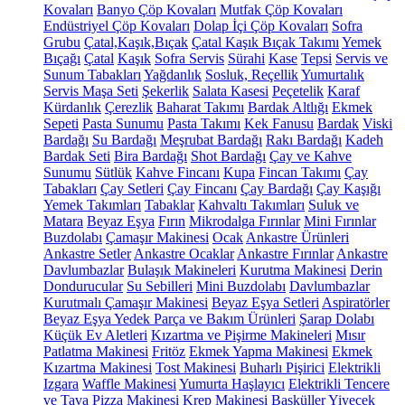
Kovaları
Banyo Çöp Kovaları
Mutfak Çöp Kovaları
Endüstriyel Çöp Kovaları
Dolap İçi Çöp Kovaları
Sofra
Grubu
Çatal,Kaşık,Bıçak
Çatal Kaşık Bıçak Takımı
Yemek
Bıçağı
Çatal
Kaşık
Sofra Servis
Sürahi
Kase
Tepsi
Servis ve
Sunum Tabakları
Yağdanlık
Sosluk, Reçellik
Yumurtalık
Servis Maşa Seti
Şekerlik
Salata Kasesi
Peçetelik
Karaf
Kürdanlık
Çerezlik
Baharat Takımı
Bardak Altlığı
Ekmek
Sepeti
Pasta Sunumu
Pasta Takımı
Kek Fanusu
Bardak
Viski
Bardağı
Su Bardağı
Meşrubat Bardağı
Rakı Bardağı
Kadeh
Bardak Seti
Bira Bardağı
Shot Bardağı
Çay ve Kahve
Sunumu
Sütlük
Kahve Fincanı
Kupa
Fincan Takımı
Çay
Tabakları
Çay Setleri
Çay Fincanı
Çay Bardağı
Çay Kaşığı
Yemek Takımları
Tabaklar
Kahvaltı Takımları
Suluk ve
Matara
Beyaz Eşya
Fırın
Mikrodalga Fırınlar
Mini Fırınlar
Buzdolabı
Çamaşır Makinesi
Ocak
Ankastre Ürünleri
Ankastre Setler
Ankastre Ocaklar
Ankastre Fırınlar
Ankastre
Davlumbazlar
Bulaşık Makineleri
Kurutma Makinesi
Derin
Dondurucular
Su Sebilleri
Mini Buzdolabı
Davlumbazlar
Kurutmalı Çamaşır Makinesi
Beyaz Eşya Setleri
Aspiratörler
Beyaz Eşya Yedek Parça ve Bakım Ürünleri
Şarap Dolabı
Küçük Ev Aletleri
Kızartma ve Pişirme Makineleri
Mısır
Patlatma Makinesi
Fritöz
Ekmek Yapma Makinesi
Ekmek
Kızartma Makinesi
Tost Makinesi
Buharlı Pişirici
Elektrikli
Izgara
Waffle Makinesi
Yumurta Haşlayıcı
Elektrikli Tencere
ve Tava
Pizza Makinesi
Krep Makinesi
Basküller
Yiyecek