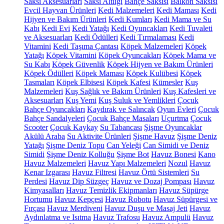
Saksı Aksesuarları
Saksı Altlığı
Bahçe Saksısı
Balkon Saksısı
Evcil Hayvan Ürünleri
Kedi Malzemeleri
Kedi Maması
Kedi
Hijyen ve Bakım Ürünleri
Kedi Kumları
Kedi Mama ve Su
Kabı
Kedi Evi
Kedi Yatağı
Kedi Oyuncakları
Kedi Tuvaleti
ve Aksesuarları
Kedi Ödülleri
Kedi Tırmalaması
Kedi
Vitamini
Kedi Taşıma Çantası
Köpek Malzemeleri
Köpek
Yatağı
Köpek Vitamini
Köpek Oyuncakları
Köpek Mama ve
Su Kabı
Köpek Güvenlik
Köpek Hijyen ve Bakım Ürünleri
Köpek Ödülleri
Köpek Maması
Köpek Kulübesi
Köpek
Tasmaları
Köpek Elbisesi
Köpek Kafesi
Kümesler
Kuş
Malzemeleri
Kuş Sağlık ve Bakım Ürünleri
Kuş Kafesleri ve
Aksesuarları
Kuş Yemi
Kuş Suluk ve Yemlikleri
Çocuk
Bahçe Oyuncakları
Kaydırak ve Salıncak
Oyun Evleri
Çocuk
Bahçe Sandalyeleri
Çocuk Bahçe Masaları
Uçurtma
Çocuk
Scooter
Çocuk Kaykay
Su Tabancası
Şişme Oyuncaklar
Akülü Araba
Su Aktivite Ürünleri
Şişme Havuz
Şişme Deniz
Yatağı
Şişme Deniz Topu
Can Yeleği
Can Simidi ve Deniz
Simidi
Şişme Deniz Kolluğu
Şişme Bot
Havuz Bonesi
Kano
Havuz Malzemeleri
Havuz Yapı Malzemeleri
Nozul
Havuz
Kenar Izgarası
Havuz Filtresi
Havuz Örtü Sistemleri
Su
Perdesi
Havuz Dip Süzgeç
Havuz ve Dozaj Pompası
Havuz
Kimyasalları
Havuz Temizlik Ekipmanları
Havuz Süpürge
Hortumu
Havuz Kepçesi
Havuz Robotu
Havuz Süpürgesi ve
Fırçası
Havuz Merdiveni
Havuz Duşu ve Masaj Jeti
Havuz
Aydınlatma ve Isıtma
Havuz Trafosu
Havuz Ampulü
Havuz