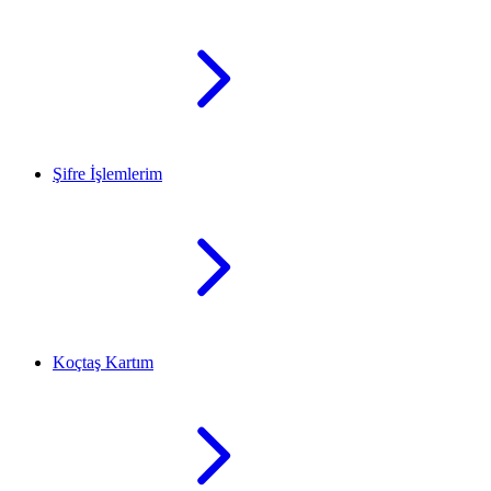
Şifre İşlemlerim
Koçtaş Kartım