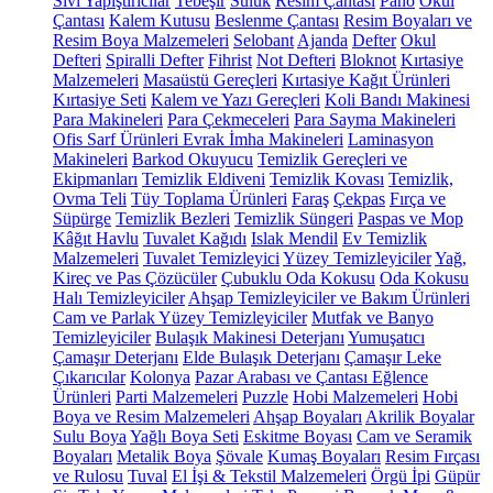
Sıvı Yapıştırıcılar
Tebeşir
Suluk
Resim Çantası
Pano
Okul
Çantası
Kalem Kutusu
Beslenme Çantası
Resim Boyaları ve
Resim Boya Malzemeleri
Selobant
Ajanda
Defter
Okul
Defteri
Spiralli Defter
Fihrist
Not Defteri
Bloknot
Kırtasiye
Malzemeleri
Masaüstü Gereçleri
Kırtasiye Kağıt Ürünleri
Kırtasiye Seti
Kalem ve Yazı Gereçleri
Koli Bandı Makinesi
Para Makineleri
Para Çekmeceleri
Para Sayma Makineleri
Ofis Sarf Ürünleri
Evrak İmha Makineleri
Laminasyon
Makineleri
Barkod Okuyucu
Temizlik Gereçleri ve
Ekipmanları
Temizlik Eldiveni
Temizlik Kovası
Temizlik,
Ovma Teli
Tüy Toplama Ürünleri
Faraş
Çekpas
Fırça ve
Süpürge
Temizlik Bezleri
Temizlik Süngeri
Paspas ve Mop
Kâğıt Havlu
Tuvalet Kağıdı
Islak Mendil
Ev Temizlik
Malzemeleri
Tuvalet Temizleyici
Yüzey Temizleyiciler
Yağ,
Kireç ve Pas Çözücüler
Çubuklu Oda Kokusu
Oda Kokusu
Halı Temizleyiciler
Ahşap Temizleyiciler ve Bakım Ürünleri
Cam ve Parlak Yüzey Temizleyiciler
Mutfak ve Banyo
Temizleyiciler
Bulaşık Makinesi Deterjanı
Yumuşatıcı
Çamaşır Deterjanı
Elde Bulaşık Deterjanı
Çamaşır Leke
Çıkarıcılar
Kolonya
Pazar Arabası ve Çantası
Eğlence
Ürünleri
Parti Malzemeleri
Puzzle
Hobi Malzemeleri
Hobi
Boya ve Resim Malzemeleri
Ahşap Boyaları
Akrilik Boyalar
Sulu Boya
Yağlı Boya Seti
Eskitme Boyası
Cam ve Seramik
Boyaları
Metalik Boya
Şövale
Kumaş Boyaları
Resim Fırçası
ve Rulosu
Tuval
El İşi & Tekstil Malzemeleri
Örgü İpi
Güpür