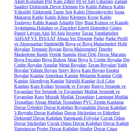
Akım Korumalı Priz
Kapı Zilleri
Pil ve Şarj Cihazları
Zaman
Saatleri
Elektronik Devre Elemanı
Fiş
Kablo Pabucu
Kablo
Yüksüğü
Elektronik Tamir Seti
Kablo Düzenleyiciler
Susta
Makaron Kablo
Kablo Klipsi
Klemens
Kroşe
Kablo
Toplayıcı
Kablo Kanalı
Adaptör
Duy
Buat Kutusu ve Kapağı
Aydınlatma Halatları ve Zincirleri
Enerji Sistemleri
Güneş
Paneli
Lityum Akü
Jel Akü
İnverter
Tavan Vantilatörleri
AHŞAP VE İNŞAAT
Ahşap Yer Döşeme
Parke
Parke Profil
ve Aksesuarları
Süpürgelik
Boya ve Boya Malzemeleri
Hobi
Boyaları
Tempare Boyası
Boya Malzemeleri
Tinerler
Maskeleme Bandı
Vernik
Spatula
Hışır Örtü
Duvar Macunu
Boya Fırçaları
Boya Rulosu
Mala
Boya
İç Cephe Boyalar
Dış
Cephe Boyalar
Astarlar
Metal Boyaları
Tavan Boyaları
Yağlı
Boyalar
Yalıtım Boyası
Sprey Boya
Kapı Boyası
Epoksi
Boyalar
Kapılar
Amerikan Kapılar
Melamin Kapılar
Çelik
Kapılar
Akordiyon Kapılar
Sürgülü Kapılar
Acil Çıkış
Kapıları
Kapı Kolları
Seramik ve Fayans
Banyo Seramik ve
Fayansları
Yer Seramik ve Fayansları
Mutfak Seramik ve
Fayansları
Karo
Mozaik
Mutfak Tezgahları
Laminant Mutfak
Tezgahları
Ahşap Mutfak Tezgahları
PVC Zemin Kaplama
Duvar Ürünleri
Duvar Kağıtları
Boyanabilir Duvar Kağıtları
3 Boyutlu Duvar Kağıtları
Duvar Stickerları ve Etiketleri
Dekoratif Duvar Kağıtları
Yapışkanlı Folyolar
Çocuk Odası
Duvar Stickerları
Çocuk Odası Duvar Kağıtları
Duvar Kağıdı
Yapıştırıcısı
Poster Duvar Kağıtları
Strafor
Duvar Çıtası