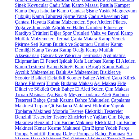
Sinek Kovucular
Çadır Matı
Kamp Masası
Pusula
Kampet
Kamp Duşu
Isıtıcılar
Kamp Çantası
Şişme Yastık
Magnezyum
Çubuğu
Kamp Taburesi
Şişme Yatak
Çadır Aksesuarı
Sırt
Çantası
Hayatta Kalma Malzemeleri
Spor Aletleri
Pilates,
Yoga ve Jimnastik
Ağırlık ve Halter Ürünleri
Fitness ve
Kardiyo Ürünleri
Diğer Spor Ürünleri
Valiz ve Bavul
Kamp
Mutfak Malzemeleri
Termal Çanta
Matara
Kamp Yemek
Pişirme Seti
Kamp Buzluk ve Soğutucu Ürünler
Kamp
Demliği
Kamp Tavası
Kamp Ocağı
Kamp Mutfak
Aksesuarları
Çakmak ve Yakıcılar
Termoslar
Aydınlatma
Ekipmanları
El Feneri
Işıldak
Kafa Lambası
Kamp El Aletleri
Kamp Testeresi
Kamp Küreği
Kamp Bıçağı
Kamp Baltası
Avcılık Malzemeleri
Balık Av Malzemeleri
Bisiklet ve
Scooter
Bisiklet
Elektrikli Scooter
Bahçe Aletleri
Çapa
Kürek
Bahçe Eldiveni
Tırmık
Budama Makası
Aşı Makası
Fide
Dikici ve Sökücü
Orak
Bahçe El Aleti Setleri
Çim Makası
Tırpan Misinası
Aşı Bıçağı
Meyve Toplama Aleti
Budama
Testeresi
Bahçe Çatalı
Kazma
Bahçe Makineleri
Çapalama
Makinesi
Tırpan
Çit Budama Makinesi
Hidrofor
Yaprak
Toplama Makinesi
Motorlu Testere
Elektrikli Testereler
Benzinli Testereler
Testere Zincirleri ve Yağları
Çim Biçme
Makinesi
Benzinli Çim Biçme Makinesi
Elektrikli Çim Biçme
Makinesi
Kenar Kesme Makinesi
Çim Biçme Yedek Parça
Pompa
Santrifüj Pompa
Dalgıç Pompası
Bahçe Pompası
Su