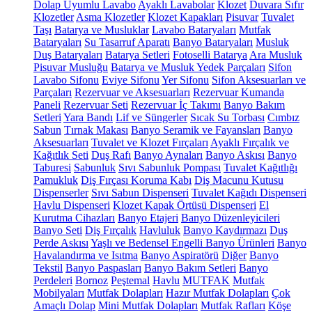
Dolap Uyumlu Lavabo
Ayaklı Lavabolar
Klozet
Duvara Sıfır
Klozetler
Asma Klozetler
Klozet Kapakları
Pisuvar
Tuvalet
Taşı
Batarya ve Musluklar
Lavabo Bataryaları
Mutfak
Bataryaları
Su Tasarruf Aparatı
Banyo Bataryaları
Musluk
Duş Bataryaları
Batarya Setleri
Fotoselli Batarya
Ara Musluk
Pisuvar Musluğu
Batarya ve Musluk Yedek Parçaları
Sifon
Lavabo Sifonu
Eviye Sifonu
Yer Sifonu
Sifon Aksesuarları ve
Parçaları
Rezervuar ve Aksesuarları
Rezervuar Kumanda
Paneli
Rezervuar Seti
Rezervuar İç Takımı
Banyo Bakım
Setleri
Yara Bandı
Lif ve Süngerler
Sıcak Su Torbası
Cımbız
Sabun
Tırnak Makası
Banyo Seramik ve Fayansları
Banyo
Aksesuarları
Tuvalet ve Klozet Fırçaları
Ayaklı Fırçalık ve
Kağıtlık Seti
Duş Rafı
Banyo Aynaları
Banyo Askısı
Banyo
Taburesi
Sabunluk
Sıvı Sabunluk Pompası
Tuvalet Kağıtlığı
Pamukluk
Diş Fırçası Koruma Kabı
Diş Macunu Kutusu
Dispenserler
Sıvı Sabun Dispenseri
Tuvalet Kağıdı Dispenseri
Havlu Dispenseri
Klozet Kapak Örtüsü Dispenseri
El
Kurutma Cihazları
Banyo Etajeri
Banyo Düzenleyicileri
Banyo Seti
Diş Fırçalık
Havluluk
Banyo Kaydırmazı
Duş
Perde Askısı
Yaşlı ve Bedensel Engelli Banyo Ürünleri
Banyo
Havalandırma ve Isıtma
Banyo Aspiratörü
Diğer
Banyo
Tekstil
Banyo Paspasları
Banyo Bakım Setleri
Banyo
Perdeleri
Bornoz
Peştemal
Havlu
MUTFAK
Mutfak
Mobilyaları
Mutfak Dolapları
Hazır Mutfak Dolapları
Çok
Amaçlı Dolap
Mini Mutfak Dolapları
Mutfak Rafları
Köşe