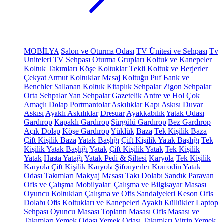
MOBİLYA
Salon ve Oturma Odası
TV Ünitesi ve Sehpası
Tv
Üniteleri
TV Sehpası
Oturma Grupları
Koltuk ve Kanepeler
Koltuk Takımları
Köşe Koltuklar
Tekli Koltuk ve Berjerler
Çekyat
Armut Koltuklar
Masaj Koltuğu
Puf
Bank ve
Benchler
Sallanan Koltuk
Kitaplık
Sehpalar
Zigon Sehpalar
Orta Sehpalar
Yan Sehpalar
Gazetelik
Antre ve Hol
Çok
Amaçlı Dolap
Portmantolar
Askılıklar
Kapı Askısı
Duvar
Askısı
Ayaklı Askılıklar
Dresuar
Ayakkabılık
Yatak Odası
Gardırop
Kapaklı Gardırop
Sürgülü Gardırop
Bez Gardırop
Açık Dolap
Köşe Gardırop
Yüklük
Baza
Tek Kişilik Baza
Çift Kişilik Baza
Yatak Başlığı
Çift Kişilik Yatak Başlığı
Tek
Kişilik Yatak Başlığı
Yatak
Çift Kişilik Yatak
Tek Kişilik
Yatak
Hasta Yatağı
Yatak Pedi & Şiltesi
Karyola
Tek Kişilik
Karyola
Çift Kişilik Karyola
Şifonyerler
Komodin
Yatak
Odası Takımları
Makyaj Masası
Takı Dolabı
Sandık
Paravan
Ofis ve Çalışma Mobilyaları
Çalışma ve Bilgisayar Masası
Oyuncu Koltukları
Çalışma ve Ofis Sandalyeleri
Keson
Ofis
Dolabı
Ofis Koltukları ve Kanepeleri
Ayaklı Küllükler
Laptop
Sehpası
Oyuncu Masası
Toplantı Masası
Ofis Masası ve
Takımları
Yemek Odası
Yemek Odası Takımları
Vitrin
Yemek