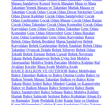
Masası Sandalyesi
Konsol
Servis Masaları
Masa ve Masa
Takımları
Yemek Masası ve Takımları
Mutfak Masası ve
Takımları
Çocuk Odası
Çocuk Odası Duvar Stickerları
Çocuk
Odası Duvar Kağıtları
Çocuk Odası Sandalyeleri
Çocuk
Odası Gardıropları
Çocuk Odası Masası
Çocuk Odası Bazası
Çocuk Odası Takımları
Çocuk Odası Komodini
Çocuk Odası
Karyolaları
Genç Odası
Genç Odası Takımları
Genç Odası
Komodini
Genç Odası Şifonyerleri
Genç Odası Bazaları
Genç Odası Gardıropları
Genç Odası Karyolaları
Ranza
Bebek Odası
Bebek Beşikleri
Mama Sandalyesi
Bebek
Karyolaları
Bebek Gardıropları
Bebek Yatakları
Bebek Odası
Takımları
Oyuncak Dolabı
Bebek Şifonyer
Bebek Odası
Tekstili
Bebek Yorganı
Bebek Çarşafı
Bebek Nevresim
Takımı
Bebek Battaniyesi
Bebek Uyku Seti
Mobilya
Aksesuarları
Mobilya Yedek Parçaları
Mobilya Kulpları
Raf
Ayakları
Keçeler
Masa Ayağı
Mobilya Ayağı
BAHÇE,BALKON VE OUTDOOR
Bahçe Mobilyaları
Bahçe Takımları
Balkon ve Bahçe Oturma Grubu
Bahçe ve
Balkon Yemek Masası Takımları
Balkon ve Bahçe Köşe
Takımı
Bistro Setleri
Bahçe Minderi
Çardak ve Kameriyeler
Bahçe ve Balkon Masası
Bahçe Şemsiyesi
Bahçe Bankı
Bahçe Sandalyeleri
Bahçe Sehpası
Bahçe Mobilya Kılıfları
Hamak
Bahçe Salıncağı
Şezlong
Bahçe Koltukları
Ahşap Ev
ve Bungalov
Tente
Prefabrik Evler
Kamp Spor ve Outdoor
Kamp Malzemeleri
Çadırlar
Kamp Sandalyesi
Uyku Tulumu