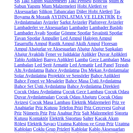
Şiş
Takı Yapım Malzemeleri
Takı Pensesi
Boncuk
Mum &
Sabun Yapımı
Mum Malzemeleri
Hobi Aletleri ve
Aksesuarları
Silikon Tabancaları
Diğer Hobi Aletleri
Taş
Boyama & Mozaik
AYDINLATMA VE ELEKTRİK
Ev
Aydınlatmaları
Avizeler
Sarkıt Avizeler
Plafonyer Avizeler
Lambaderler ve Aksesuarları
Lambader
Lambader Başlığı
Lambader Ayağı
Spotlar
Gömme Spotlar
Sıvaüstü Spotlar
Tavan Spotlar
Ampuller
Led Ampul
Halojen Ampul
Tasarruflu Ampul
Rustik Ampul
Akıllı Ampul
Floresan
Ampul
Abajurlar ve Aksesuarları
Abajur
Abajur Şapkaları
Abajur Ayaklığı
Fener ve Işıldaklar
Aplikler
Duvar Aplikleri
Tablo Aplikleri
Banyo Aplikleri
Lamba
Gece Lambaları
Masa
Lambaları
Led Şerit
Armatür
Led Armatür
Led Panel
Tezgah
Altı Aydınlatma
Bahçe Aydınlatma
Dış Mekan Aydınlatmalar
Solar Aydınlatma
Projektör ve Sensörler
Bahçe Aplikleri
Bahçe Feneri ve Meşaleler
Bahçe Masa Üstü Aydınlatma
Bahçe Set Üstü Aydınlatma
Bahçe Aydınlatma Direkleri
Çocuk Odası Aydınlatma
Çocuk Gece Lambası
Çocuk Odası
Duvar Aydınlatmaları
Çocuk Odası Abajuru
Çocuk Odası
Avizesi
Çocuk Masa Lambası
Elektrik Malzemeleri
Priz ve
Anahtarlar
Priz Kutusu
Telefon Prizi
Priz Çerçevesi
Golyat
Priz
Nümeris Priz
Priz
Anahtar Priz
Şalt Malzemeleri
Sigorta
Kutusu
Kontaktör
Elektrik Sigortası
Şalter
Kaçak Akım
Rölesi
Elektrik Sayacı
Uzatma Kablosu ve Grup Priz
Uzatma
Kabloları
Çoklu Grup Prizleri
Kablolar
Kablo Aksesuarları