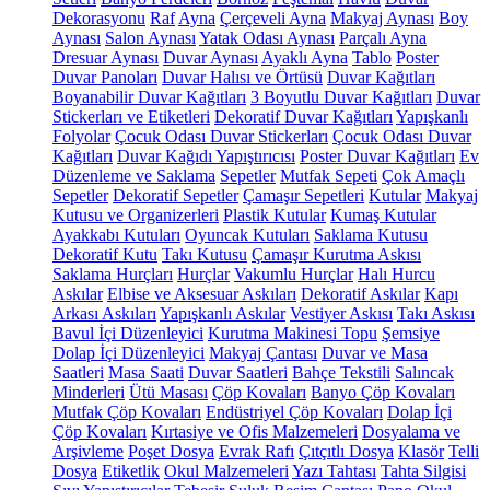
Dekorasyonu
Raf
Ayna
Çerçeveli Ayna
Makyaj Aynası
Boy
Aynası
Salon Aynası
Yatak Odası Aynası
Parçalı Ayna
Dresuar Aynası
Duvar Aynası
Ayaklı Ayna
Tablo
Poster
Duvar Panoları
Duvar Halısı ve Örtüsü
Duvar Kağıtları
Boyanabilir Duvar Kağıtları
3 Boyutlu Duvar Kağıtları
Duvar
Stickerları ve Etiketleri
Dekoratif Duvar Kağıtları
Yapışkanlı
Folyolar
Çocuk Odası Duvar Stickerları
Çocuk Odası Duvar
Kağıtları
Duvar Kağıdı Yapıştırıcısı
Poster Duvar Kağıtları
Ev
Düzenleme ve Saklama
Sepetler
Mutfak Sepeti
Çok Amaçlı
Sepetler
Dekoratif Sepetler
Çamaşır Sepetleri
Kutular
Makyaj
Kutusu ve Organizerleri
Plastik Kutular
Kumaş Kutular
Ayakkabı Kutuları
Oyuncak Kutuları
Saklama Kutusu
Dekoratif Kutu
Takı Kutusu
Çamaşır Kurutma Askısı
Saklama Hurçları
Hurçlar
Vakumlu Hurçlar
Halı Hurcu
Askılar
Elbise ve Aksesuar Askıları
Dekoratif Askılar
Kapı
Arkası Askıları
Yapışkanlı Askılar
Vestiyer Askısı
Takı Askısı
Bavul İçi Düzenleyici
Kurutma Makinesi Topu
Şemsiye
Dolap İçi Düzenleyici
Makyaj Çantası
Duvar ve Masa
Saatleri
Masa Saati
Duvar Saatleri
Bahçe Tekstili
Salıncak
Minderleri
Ütü Masası
Çöp Kovaları
Banyo Çöp Kovaları
Mutfak Çöp Kovaları
Endüstriyel Çöp Kovaları
Dolap İçi
Çöp Kovaları
Kırtasiye ve Ofis Malzemeleri
Dosyalama ve
Arşivleme
Poşet Dosya
Evrak Rafı
Çıtçıtlı Dosya
Klasör
Telli
Dosya
Etiketlik
Okul Malzemeleri
Yazı Tahtası
Tahta Silgisi