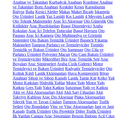
Anahtar ve Takımları
Kurbağcık Anahtarı
Kombine Anahtar
ve Takımları
Boru Anahtarı
Keskiler
Keser
Kargaburun
Balyoz
Balta
Kesici Aletler
Makas
Maket Bıçağı
Iskarpela
Oto Ürünleri
Lastik
Yaz Lastiği
Kış Lastiği
4 Mevsim Lastik
Oto Teknik Malzemeler
Araç İçi Aksesuar
Oto Güneşlik
Oto
Küllükler
Araç Buzdolapları
Bagaj Düzenleyici
Araba
Kokuları
Araç İçi Telefon Tutucular
Bagaj Havuzu
Oto
Paspası
Araç İçi Kamera
Oto Multimedya ve Görüntü
Sistemleri
Oto Bakım Temizlik Ürünleri
Basınçlı Yıkama
Makineleri
Tampon Parlatıcı ve Temizleyiciler
Torpido
Temizlik ve Bakım Ürünleri
Oto Şampuan
Oto Cila ve
Parlatıcı Ürünleri
Polyester Macun
Oto Cam Bakım Ürünleri
ve Temizleyiciler
Mikrofiber Bez
Araç Temizlik Seti
Araç
Boyaları
Araç Süpürgeleri
Araba Çizik Giderici
Motor
Temizleyici ve Bakım Ürünleri
Radyatör Temizleyiciler
Oto
Koltuk Kılıfı
Lastik Ekipmanları
Hava Kompresörü
Bijon
Anahtarı
Sibop ve Sibop Kapağı
Lastik Tamir Kiti
Kriko
Yağ
Motor Katkıları
Hidrolik Yağlar
Motor Yağı
Motor Yağı
Katkısı
Gres Yağı
Yakıt Katkısı
Şanzıman Yağı ve Katkısı
Akü ve Akü Aksesuarları
Akü
Akü Şarj Cihazları
Akü
Takviye Kablosu
Araç Dış Aksesuar
Plaka Aksesuarları
Silecek
Yan ve Tavan Çıtaları
Tampon Aksesuarları
Trafik
Setleri
Oto Brandaları
Vinç ve Vinç Aksesuarları
Jant ve Jant
Kapağı
Trafik Ürünleri
Oto Projektör
Diğer Trafik Ürünleri
İlk Yardım Çantası
Araç Sigortaları
Benzin Bidonu
Acil Çıkış