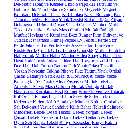
Dekoratif Tabak ve Kaseler
Biblo
Şaraplıklar
Tütsülük ve
Buhurdanlık
Mumluklar ve Şamdanlar
Meyvelik
Magnet
Kumbara
Dekoratif Taşlar
Kül Tablası
Nazar Boncuğu
Kitap
Tutucular
Müzik Kutusu
Yatak Tepsisi
Kokulu Taşlar
Ahşap
Dekorasyon Ürünleri
Duvar Süsleri
Cansız Manken
Mutfak
Tekstili
Amerikan Servis
Masa Örtüleri
Mutfak Önlüğü
Mutfak Havlusu ve Kurulama Bezi
Runner
Fırın Eldiveni ve
Tutacak
Raf Örtüsü
Kumaş Peçete
Ev Tekstili
Perde
Stor
Perde
Jaluziler
Tül Perde
Perde Aksesuarları
Fon Perde
Rustik Perde
Çocuk Odası Perdesi
Güneşlik
Mutfak Perdeleri
Halı
Yolluk
Mutfak Halısı
Makine Halısı
Shaggy Halı
Jüt ve
Hasır Halı
Çocuk Odası Halıları
Halı Kaydırmazı
El Halısı
Deri Halı
Halı Örtüsü
Bambu Halı
Yatak Odası Tekstili
Yorgan
Nevresim Takımı
Pike ve Pike Takımı
Yatak Örtüsü
Çarşaf
Battaniye
Yatak Alezi & Koruyucusu
Yastık
Yastık
Kılıfı
Uyku Seti
Yastık Alezi
Paspaslar
Mutfak Tekstili
Amerikan Servis
Masa Örtüleri
Mutfak Önlüğü
Mutfak
Havlusu ve Kurulama Bezi
Runner
Fırın Eldiveni ve Tutacak
Raf Örtüsü
Kumaş Peçete
Kilim
Seccade
Salon Tekstili
Kırlent ve Kırlent Kılıfı
Sandalye Minderi
Koltuk Örtüsü ve
Şalı
Dekoratif Yastık
Sandalye Kılıfı
Bahçe Tekstili
Salıncak
Minderleri
Bebek Odası Tekstili
Bebek Yorganı
Bebek
Çarşafı
Bebek Nevresim Takımı
Bebek Battaniyesi
Bebek
Uyku Seti
Banyo Tekstil
Banyo Paspasları
Banyo Bakım
Setleri
Banyo Perdeleri
Bornoz
Peştemal
Havlu
Duvar