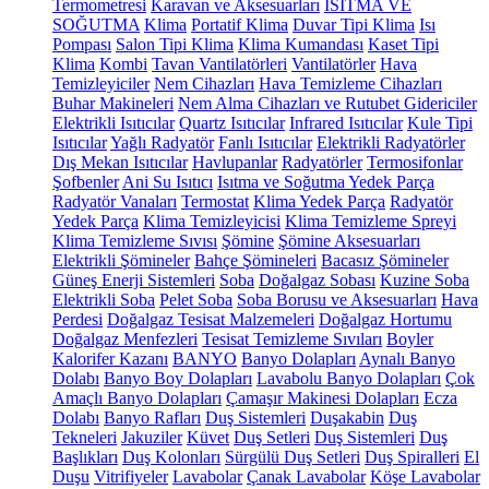
Termometresi
Karavan ve Aksesuarları
ISITMA VE
SOĞUTMA
Klima
Portatif Klima
Duvar Tipi Klima
Isı
Pompası
Salon Tipi Klima
Klima Kumandası
Kaset Tipi
Klima
Kombi
Tavan Vantilatörleri
Vantilatörler
Hava
Temizleyiciler
Nem Cihazları
Hava Temizleme Cihazları
Buhar Makineleri
Nem Alma Cihazları ve Rutubet Gidericiler
Elektrikli Isıtıcılar
Quartz Isıtıcılar
Infrared Isıtıcılar
Kule Tipi
Isıtıcılar
Yağlı Radyatör
Fanlı Isıtıcılar
Elektrikli Radyatörler
Dış Mekan Isıtıcılar
Havlupanlar
Radyatörler
Termosifonlar
Şofbenler
Ani Su Isıtıcı
Isıtma ve Soğutma Yedek Parça
Radyatör Vanaları
Termostat
Klima Yedek Parça
Radyatör
Yedek Parça
Klima Temizleyicisi
Klima Temizleme Spreyi
Klima Temizleme Sıvısı
Şömine
Şömine Aksesuarları
Elektrikli Şömineler
Bahçe Şömineleri
Bacasız Şömineler
Güneş Enerji Sistemleri
Soba
Doğalgaz Sobası
Kuzine Soba
Elektrikli Soba
Pelet Soba
Soba Borusu ve Aksesuarları
Hava
Perdesi
Doğalgaz Tesisat Malzemeleri
Doğalgaz Hortumu
Doğalgaz Menfezleri
Tesisat Temizleme Sıvıları
Boyler
Kalorifer Kazanı
BANYO
Banyo Dolapları
Aynalı Banyo
Dolabı
Banyo Boy Dolapları
Lavabolu Banyo Dolapları
Çok
Amaçlı Banyo Dolapları
Çamaşır Makinesi Dolapları
Ecza
Dolabı
Banyo Rafları
Duş Sistemleri
Duşakabin
Duş
Tekneleri
Jakuziler
Küvet
Duş Setleri
Duş Sistemleri
Duş
Başlıkları
Duş Kolonları
Sürgülü Duş Setleri
Duş Spiralleri
El
Duşu
Vitrifiyeler
Lavabolar
Çanak Lavabolar
Köşe Lavabolar