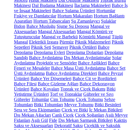
Motoru
Hasat Makinesi
Dal Öğütme Makinesi
Toprak Burgu
Makinesi
Dal Budama Makinesi
İlaçlama Makineleri
Bahçe İş
ve İnşaat Makineleri
Bahçe Sulama Ürünleri
Hortumlar
Fıskiye ve Damlatıcılar
Hortum Makaraları
Hortum Bağlantı
Aparatları
Hortum Tabancaları
Su Zamanlayıcı
Sulaklar
Bidon
Bahçe Musluğu
Şişme Su Deposu
Mangal ve
Aksesuarları
Mangal Aksesuarları
Mangal Kömürü ve
Tutuşturucular
Mangal ve Barbekü
Kömürlü Mangal
Tüplü
Mangal
Elektrikli Izgara
Pürmüz
Piknik Malzemeleri
Piknik
Sepetleri
Piknik Seti
Semaver
Piknik Örtüleri
Bahçe
Depolama
Depolama Evleri
Depolama Dolapları
Depolama
Sandığı
Bahçe Aydınlatma
Dış Mekan Aydınlatmalar
Solar
Aydınlatma
Projektör ve Sensörler
Bahçe Aplikleri
Bahçe
Feneri ve Meşaleler
Bahçe Masa Üstü Aydınlatma
Bahçe Set
Üstü Aydınlatma
Bahçe Aydınlatma Direkleri
Bahçe Peyzaj
Ürünleri
Bahçe Yer Döşemeleri
Bahçe Çit ve Bordürleri
Bahçe Filesi
Bahçe Gizleme Ağları
Bahçe Dekorasyon
Ürünleri
Bahçe Kovaları
Toprak ve Çiçek Bakımı
Bitki
Yetiştirme Ürünleri
Torf ve Topraklar
Gübreler ve Sıvı
Gübreler
Tohumlar
Çim Tohumu
Çiçek Tohumu
Sebze
Tohumları
Bitki Tohumları
Meyve Tohumu
Bitki Besinleri
Sera ve Sera Ekipmanları
Çiçek ve Bitki
İç Mekan Bitkileri
Dış Mekan Ağaçları
Canlı Çiçek
Çiçek Soğanları
Aşılı Meyve
Fidanları
Aşılı Gül
Fide
Dış Mekan Sarmaşık Bitkileri
Kaktüs
Saksı ve Aksesuarları
Dekoratif Saksı
Çiçeklik ve Saksılık