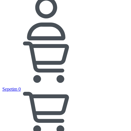
Sepetim
0