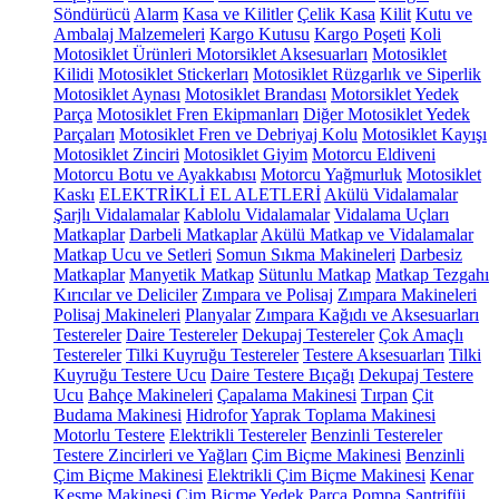
Söndürücü
Alarm
Kasa ve Kilitler
Çelik Kasa
Kilit
Kutu ve
Ambalaj Malzemeleri
Kargo Kutusu
Kargo Poşeti
Koli
Motosiklet Ürünleri
Motorsiklet Aksesuarları
Motosiklet
Kilidi
Motosiklet Stickerları
Motosiklet Rüzgarlık ve Siperlik
Motosiklet Aynası
Motosiklet Brandası
Motorsiklet Yedek
Parça
Motosiklet Fren Ekipmanları
Diğer Motosiklet Yedek
Parçaları
Motosiklet Fren ve Debriyaj Kolu
Motosiklet Kayışı
Motosiklet Zinciri
Motosiklet Giyim
Motorcu Eldiveni
Motorcu Botu ve Ayakkabısı
Motorcu Yağmurluk
Motosiklet
Kaskı
ELEKTRİKLİ EL ALETLERİ
Akülü Vidalamalar
Şarjlı Vidalamalar
Kablolu Vidalamalar
Vidalama Uçları
Matkaplar
Darbeli Matkaplar
Akülü Matkap ve Vidalamalar
Matkap Ucu ve Setleri
Somun Sıkma Makineleri
Darbesiz
Matkaplar
Manyetik Matkap
Sütunlu Matkap
Matkap Tezgahı
Kırıcılar ve Deliciler
Zımpara ve Polisaj
Zımpara Makineleri
Polisaj Makineleri
Planyalar
Zımpara Kağıdı ve Aksesuarları
Testereler
Daire Testereler
Dekupaj Testereler
Çok Amaçlı
Testereler
Tilki Kuyruğu Testereler
Testere Aksesuarları
Tilki
Kuyruğu Testere Ucu
Daire Testere Bıçağı
Dekupaj Testere
Ucu
Bahçe Makineleri
Çapalama Makinesi
Tırpan
Çit
Budama Makinesi
Hidrofor
Yaprak Toplama Makinesi
Motorlu Testere
Elektrikli Testereler
Benzinli Testereler
Testere Zincirleri ve Yağları
Çim Biçme Makinesi
Benzinli
Çim Biçme Makinesi
Elektrikli Çim Biçme Makinesi
Kenar
Kesme Makinesi
Çim Biçme Yedek Parça
Pompa
Santrifüj