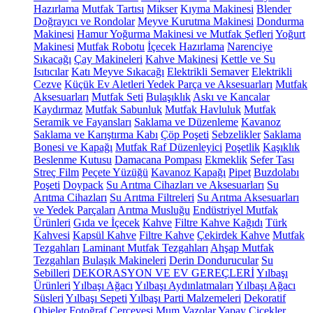
Hazırlama
Mutfak Tartısı
Mikser
Kıyma Makinesi
Blender
Doğrayıcı ve Rondolar
Meyve Kurutma Makinesi
Dondurma
Makinesi
Hamur Yoğurma Makinesi ve Mutfak Şefleri
Yoğurt
Makinesi
Mutfak Robotu
İçecek Hazırlama
Narenciye
Sıkacağı
Çay Makineleri
Kahve Makinesi
Kettle ve Su
Isıtıcılar
Katı Meyve Sıkacağı
Elektrikli Semaver
Elektrikli
Cezve
Küçük Ev Aletleri Yedek Parça ve Aksesuarları
Mutfak
Aksesuarları
Mutfak Seti
Bulaşıklık
Askı ve Kancalar
Kaydırmaz
Mutfak Sabunluk
Mutfak Havluluk
Mutfak
Seramik ve Fayansları
Saklama ve Düzenleme
Kavanoz
Saklama ve Karıştırma Kabı
Çöp Poşeti
Sebzelikler
Saklama
Bonesi ve Kapağı
Mutfak Raf Düzenleyici
Poşetlik
Kaşıklık
Beslenme Kutusu
Damacana Pompası
Ekmeklik
Sefer Tası
Streç Film
Peçete Yüzüğü
Kavanoz Kapağı
Pipet
Buzdolabı
Poşeti
Doypack
Su Arıtma Cihazları ve Aksesuarları
Su
Arıtma Cihazları
Su Arıtma Filtreleri
Su Arıtma Aksesuarları
ve Yedek Parçaları
Arıtma Musluğu
Endüstriyel Mutfak
Ürünleri
Gıda ve İçecek
Kahve
Filtre Kahve Kağıdı
Türk
Kahvesi
Kapsül Kahve
Filtre Kahve
Çekirdek Kahve
Mutfak
Tezgahları
Laminant Mutfak Tezgahları
Ahşap Mutfak
Tezgahları
Bulaşık Makineleri
Derin Dondurucular
Su
Sebilleri
DEKORASYON VE EV GEREÇLERİ
Yılbaşı
Ürünleri
Yılbaşı Ağacı
Yılbaşı Aydınlatmaları
Yılbaşı Ağacı
Süsleri
Yılbaşı Sepeti
Yılbaşı Parti Malzemeleri
Dekoratif
Objeler
Fotoğraf Çerçevesi
Mum
Vazolar
Yapay Çiçekler