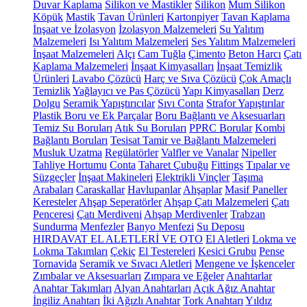
Duvar Kaplama
Silikon ve Mastikler
Silikon
Mum Silikon
Köpük
Mastik
Tavan Ürünleri
Kartonpiyer
Tavan Kaplama
İnşaat ve İzolasyon
İzolasyon Malzemeleri
Su Yalıtım
Malzemeleri
Isı Yalıtım Malzemeleri
Ses Yalıtım Malzemeleri
İnşaat Malzemeleri
Alçı
Cam Tuğla
Çimento
Beton Harcı
Çatı
Kaplama Malzemeleri
İnşaat Kimyasalları
İnşaat Temizlik
Ürünleri
Lavabo Çözücü
Harç ve Sıva Çözücü
Çok Amaçlı
Temizlik
Yağlayıcı ve Pas Çözücü
Yapı Kimyasalları
Derz
Dolgu
Seramik Yapıştırıcılar
Sıvı Conta
Strafor Yapıştırılar
Plastik Boru ve Ek Parçalar
Boru Bağlantı ve Aksesuarları
Temiz Su Boruları
Atık Su Boruları
PPRC Borular
Kombi
Bağlantı Boruları
Tesisat Tamir ve Bağlantı Malzemeleri
Musluk Uzatma
Regülatörler
Valfler ve Vanalar
Nipeller
Tahliye Hortumu
Conta
Taharet Çubuğu
Fittings
Tıpalar ve
Süzgeçler
İnşaat Makineleri
Elektrikli Vinçler
Taşıma
Arabaları
Caraskallar
Havlupanlar
Ahşaplar
Masif Paneller
Keresteler
Ahşap Seperatörler
Ahşap Çatı Malzemeleri
Çatı
Penceresi
Çatı Merdiveni
Ahşap Merdivenler
Trabzan
Sundurma
Menfezler
Banyo Menfezi
Su Deposu
HIRDAVAT EL ALETLERİ VE OTO
El Aletleri
Lokma ve
Lokma Takımları
Çekiç
El Testereleri
Kesici Grubu
Pense
Tornavida
Seramik ve Sıvacı Aletleri
Mengene ve İşkenceler
Zımbalar ve Aksesuarları
Zımpara ve Eğeler
Anahtarlar
Anahtar Takımları
Alyan Anahtarları
Açık Ağız Anahtar
İngiliz Anahtarı
İki Ağızlı Anahtar
Tork Anahtarı
Yıldız