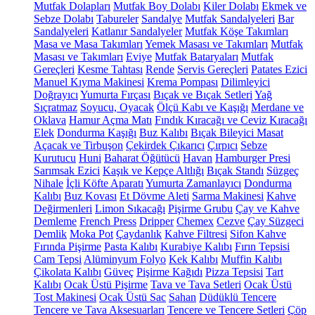
Mutfak Dolapları
Mutfak Boy Dolabı
Kiler Dolabı
Ekmek ve
Sebze Dolabı
Tabureler
Sandalye
Mutfak Sandalyeleri
Bar
Sandalyeleri
Katlanır Sandalyeler
Mutfak Köşe Takımları
Masa ve Masa Takımları
Yemek Masası ve Takımları
Mutfak
Masası ve Takımları
Eviye
Mutfak Bataryaları
Mutfak
Gereçleri
Kesme Tahtası
Rende
Servis Gereçleri
Patates Ezici
Manuel Kıyma Makinesi
Krema Pompası
Dilimleyici
Doğrayıcı
Yumurta Fırçası
Bıçak ve Bıçak Setleri
Yağ
Sıçratmaz
Soyucu, Oyacak
Ölçü Kabı ve Kaşığı
Merdane ve
Oklava
Hamur Açma Matı
Fındık Kıracağı ve Ceviz Kıracağı
Elek
Dondurma Kaşığı
Buz Kalıbı
Bıçak Bileyici Masat
Açacak ve Tirbuşon
Çekirdek Çıkarıcı
Çırpıcı
Sebze
Kurutucu
Huni
Baharat Öğütücü
Havan
Hamburger Presi
Sarımsak Ezici
Kaşık ve Kepçe Altlığı
Bıçak Standı
Süzgeç
Nihale
İçli Köfte Aparatı
Yumurta Zamanlayıcı
Dondurma
Kalıbı
Buz Kovası
Et Dövme Aleti
Sarma Makinesi
Kahve
Değirmenleri
Limon Sıkacağı
Pişirme Grubu
Çay ve Kahve
Demleme
French Press
Dripper
Chemex
Cezve
Çay Süzgeci
Demlik
Moka Pot
Çaydanlık
Kahve Filtresi
Sifon Kahve
Fırında Pişirme
Pasta Kalıbı
Kurabiye Kalıbı
Fırın Tepsisi
Cam Tepsi
Alüminyum Folyo
Kek Kalıbı
Muffin Kalıbı
Çikolata Kalıbı
Güveç
Pişirme Kağıdı
Pizza Tepsisi
Tart
Kalıbı
Ocak Üstü Pişirme
Tava ve Tava Setleri
Ocak Üstü
Tost Makinesi
Ocak Üstü Sac
Sahan
Düdüklü Tencere
Tencere ve Tava Aksesuarları
Tencere ve Tencere Setleri
Çöp