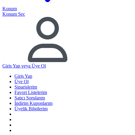
Konum
Konum Seç
Giriş Yap
veya Üye Ol
Giriş Yap
Üye Ol
Siparişlerim
Favori Listelerim
Satıcı Sorularım
İndirim Kuponlarım
Üyelik Bilgilerim