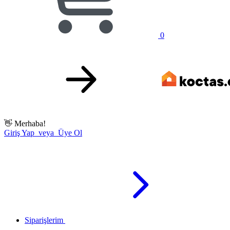
0
👋
Merhaba!
Giriş Yap veya Üye Ol
Siparişlerim