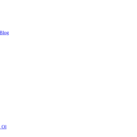
 Blog
ı Ol