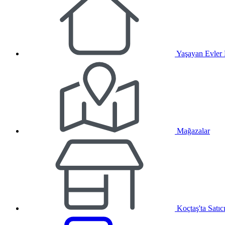
Yaşayan Evler
Mağazalar
Koçtaş'ta Satıc