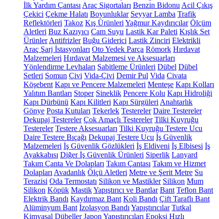
İlk Yardım Çantası
Araç Sigortaları
Benzin Bidonu
Acil Çıkış
Çekici
Çekme Halatı
Boyunluklar
Seyyar Lamba
Trafik
Reflektörleri
Takoz
Kış Ürünleri
Yağmur Kaydırıcılar
Ölçüm
Aletleri
Buz Kazıyıcı
Cam Suyu
Lastik Kar Paleti
Kışlık Set
Ürünler
Antifrizler
Buğu Giderici
Lastik Zinciri
Elektrikli
Araç Şarj İstasyonları
Oto Yedek Parça
Römork
Hırdavat
Malzemeleri
Hırdavat Malzemesi ve Aksesuarları
Yönlendirme Levhaları
Sabitleme Ürünleri
Dübel
Dübel
Setleri
Somun
Çivi
Vida-Çivi
Demir Pul
Vida
Civata
Köşebent
Kapı ve Pencere Malzemeleri
Menteşe
Kapı Kolları
Yalıtım Bantları
Stoper
Sineklik
Pencere Kolu
Kapı Hidroliği
Kapı Dürbünü
Kapı Kilitleri
Kapı Sürgüleri
Anahtarlık
Gönye
Posta Kutuları
Tekerlek
Testereler
Daire Testereler
Dekupaj Testereler
Çok Amaçlı Testereler
Tilki Kuyruğu
Testereler
Testere Aksesuarları
Tilki Kuyruğu Testere Ucu
Daire Testere Bıçağı
Dekupaj Testere Ucu
İş Güvenlik
Malzemeleri
İş Güvenlik Gözlükleri
İş Eldiveni
İş Elbisesi
İş
Ayakkabısı
Diğer İş Güvenlik Ürünleri
Siperlik
Lanyard
Takım Çanta Ve Dolapları
Takım Çantası
Takım ve Hizmet
Dolapları
Avadanlık
Ölçü Aletleri
Metre ve Şerit Metre
Su
Terazisi
Oda Termostatı
Silikon ve Mastikler
Silikon
Mum
Silikon
Köpük
Mastik
Yapıştırıcı ve Bantlar
Bant
Teflon Bant
Elektrik Bandı
Kaydırmaz Bant
Koli Bandı
Çift Taraflı Bant
Alüminyum Bant
İzolasyon Bandı
Yapıştırıcılar
Tutkal
Kimyasal Dübeller
Japon Yapıştırıcıları
Epoksi
Hızlı