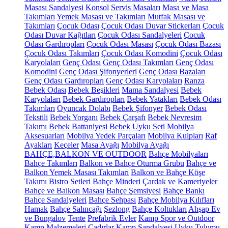
Masası Sandalyesi
Konsol
Servis Masaları
Masa ve Masa
Takımları
Yemek Masası ve Takımları
Mutfak Masası ve
Takımları
Çocuk Odası
Çocuk Odası Duvar Stickerları
Çocuk
Odası Duvar Kağıtları
Çocuk Odası Sandalyeleri
Çocuk
Odası Gardıropları
Çocuk Odası Masası
Çocuk Odası Bazası
Çocuk Odası Takımları
Çocuk Odası Komodini
Çocuk Odası
Karyolaları
Genç Odası
Genç Odası Takımları
Genç Odası
Komodini
Genç Odası Şifonyerleri
Genç Odası Bazaları
Genç Odası Gardıropları
Genç Odası Karyolaları
Ranza
Bebek Odası
Bebek Beşikleri
Mama Sandalyesi
Bebek
Karyolaları
Bebek Gardıropları
Bebek Yatakları
Bebek Odası
Takımları
Oyuncak Dolabı
Bebek Şifonyer
Bebek Odası
Tekstili
Bebek Yorganı
Bebek Çarşafı
Bebek Nevresim
Takımı
Bebek Battaniyesi
Bebek Uyku Seti
Mobilya
Aksesuarları
Mobilya Yedek Parçaları
Mobilya Kulpları
Raf
Ayakları
Keçeler
Masa Ayağı
Mobilya Ayağı
BAHÇE,BALKON VE OUTDOOR
Bahçe Mobilyaları
Bahçe Takımları
Balkon ve Bahçe Oturma Grubu
Bahçe ve
Balkon Yemek Masası Takımları
Balkon ve Bahçe Köşe
Takımı
Bistro Setleri
Bahçe Minderi
Çardak ve Kameriyeler
Bahçe ve Balkon Masası
Bahçe Şemsiyesi
Bahçe Bankı
Bahçe Sandalyeleri
Bahçe Sehpası
Bahçe Mobilya Kılıfları
Hamak
Bahçe Salıncağı
Şezlong
Bahçe Koltukları
Ahşap Ev
ve Bungalov
Tente
Prefabrik Evler
Kamp Spor ve Outdoor
Kamp Malzemeleri
Çadırlar
Kamp Sandalyesi
Uyku Tulumu