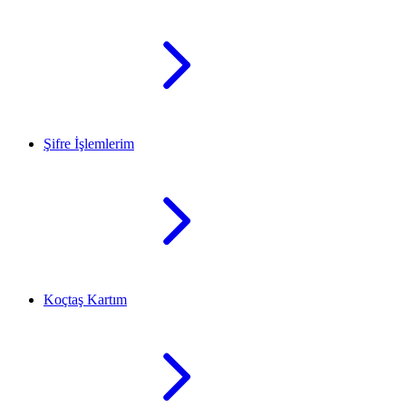
Şifre İşlemlerim
Koçtaş Kartım