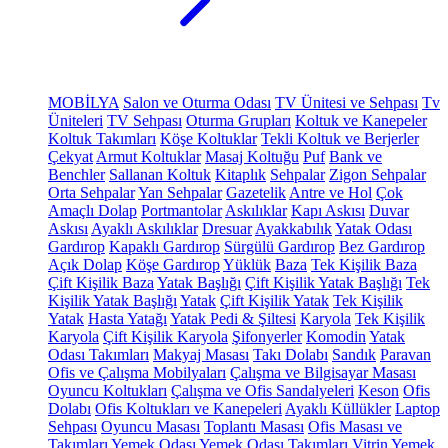
MOBİLYA
Salon ve Oturma Odası
TV Ünitesi ve Sehpası
Tv
Üniteleri
TV Sehpası
Oturma Grupları
Koltuk ve Kanepeler
Koltuk Takımları
Köşe Koltuklar
Tekli Koltuk ve Berjerler
Çekyat
Armut Koltuklar
Masaj Koltuğu
Puf
Bank ve
Benchler
Sallanan Koltuk
Kitaplık
Sehpalar
Zigon Sehpalar
Orta Sehpalar
Yan Sehpalar
Gazetelik
Antre ve Hol
Çok
Amaçlı Dolap
Portmantolar
Askılıklar
Kapı Askısı
Duvar
Askısı
Ayaklı Askılıklar
Dresuar
Ayakkabılık
Yatak Odası
Gardırop
Kapaklı Gardırop
Sürgülü Gardırop
Bez Gardırop
Açık Dolap
Köşe Gardırop
Yüklük
Baza
Tek Kişilik Baza
Çift Kişilik Baza
Yatak Başlığı
Çift Kişilik Yatak Başlığı
Tek
Kişilik Yatak Başlığı
Yatak
Çift Kişilik Yatak
Tek Kişilik
Yatak
Hasta Yatağı
Yatak Pedi & Şiltesi
Karyola
Tek Kişilik
Karyola
Çift Kişilik Karyola
Şifonyerler
Komodin
Yatak
Odası Takımları
Makyaj Masası
Takı Dolabı
Sandık
Paravan
Ofis ve Çalışma Mobilyaları
Çalışma ve Bilgisayar Masası
Oyuncu Koltukları
Çalışma ve Ofis Sandalyeleri
Keson
Ofis
Dolabı
Ofis Koltukları ve Kanepeleri
Ayaklı Küllükler
Laptop
Sehpası
Oyuncu Masası
Toplantı Masası
Ofis Masası ve
Takımları
Yemek Odası
Yemek Odası Takımları
Vitrin
Yemek