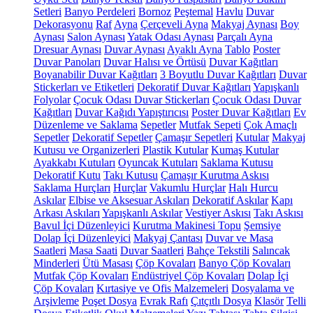
Setleri
Banyo Perdeleri
Bornoz
Peştemal
Havlu
Duvar
Dekorasyonu
Raf
Ayna
Çerçeveli Ayna
Makyaj Aynası
Boy
Aynası
Salon Aynası
Yatak Odası Aynası
Parçalı Ayna
Dresuar Aynası
Duvar Aynası
Ayaklı Ayna
Tablo
Poster
Duvar Panoları
Duvar Halısı ve Örtüsü
Duvar Kağıtları
Boyanabilir Duvar Kağıtları
3 Boyutlu Duvar Kağıtları
Duvar
Stickerları ve Etiketleri
Dekoratif Duvar Kağıtları
Yapışkanlı
Folyolar
Çocuk Odası Duvar Stickerları
Çocuk Odası Duvar
Kağıtları
Duvar Kağıdı Yapıştırıcısı
Poster Duvar Kağıtları
Ev
Düzenleme ve Saklama
Sepetler
Mutfak Sepeti
Çok Amaçlı
Sepetler
Dekoratif Sepetler
Çamaşır Sepetleri
Kutular
Makyaj
Kutusu ve Organizerleri
Plastik Kutular
Kumaş Kutular
Ayakkabı Kutuları
Oyuncak Kutuları
Saklama Kutusu
Dekoratif Kutu
Takı Kutusu
Çamaşır Kurutma Askısı
Saklama Hurçları
Hurçlar
Vakumlu Hurçlar
Halı Hurcu
Askılar
Elbise ve Aksesuar Askıları
Dekoratif Askılar
Kapı
Arkası Askıları
Yapışkanlı Askılar
Vestiyer Askısı
Takı Askısı
Bavul İçi Düzenleyici
Kurutma Makinesi Topu
Şemsiye
Dolap İçi Düzenleyici
Makyaj Çantası
Duvar ve Masa
Saatleri
Masa Saati
Duvar Saatleri
Bahçe Tekstili
Salıncak
Minderleri
Ütü Masası
Çöp Kovaları
Banyo Çöp Kovaları
Mutfak Çöp Kovaları
Endüstriyel Çöp Kovaları
Dolap İçi
Çöp Kovaları
Kırtasiye ve Ofis Malzemeleri
Dosyalama ve
Arşivleme
Poşet Dosya
Evrak Rafı
Çıtçıtlı Dosya
Klasör
Telli