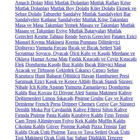
Amaçlı Dolap
Mini Mutfak Dolapları
Mutfak Rafları
Köşe
Mutfak Dolapları
Mutfak Boy Dolabı
Kiler Dolabı
Ekmek ve
Sebze Dolabı
Tabureler
Sandalye
Mutfak Sandalyeleri
Bar
Sandalyeleri
Katlanır Sandalyeler
Mutfak Köşe Takımları
Masa ve Masa Takımları
Yemek Masası ve Takımları
Mutfak
Masası ve Takımları
Eviye
Mutfak Bataryaları
Mutfak
Gereçleri
Kesme Tahtası
Rende
Servis Gereçleri
Patates Ezici
Manuel Kıyma Makinesi
Krema Pompası
Dilimleyici
Doğrayıcı
Yumurta Fırçası
Bıçak ve Bıçak Setleri
Yağ
Sıçratmaz
Soyucu, Oyacak
Ölçü Kabı ve Kaşığı
Merdane ve
Oklava
Hamur Açma Matı
Fındık Kıracağı ve Ceviz Kıracağı
Elek
Dondurma Kaşığı
Buz Kalıbı
Bıçak Bileyici Masat
Açacak ve Tirbuşon
Çekirdek Çıkarıcı
Çırpıcı
Sebze
Kurutucu
Huni
Baharat Öğütücü
Havan
Hamburger Presi
Sarımsak Ezici
Kaşık ve Kepçe Altlığı
Bıçak Standı
Süzgeç
Nihale
İçli Köfte Aparatı
Yumurta Zamanlayıcı
Dondurma
Kalıbı
Buz Kovası
Et Dövme Aleti
Sarma Makinesi
Kahve
Değirmenleri
Limon Sıkacağı
Pişirme Grubu
Çay ve Kahve
Demleme
French Press
Dripper
Chemex
Cezve
Çay Süzgeci
Demlik
Moka Pot
Çaydanlık
Kahve Filtresi
Sifon Kahve
Fırında Pişirme
Pasta Kalıbı
Kurabiye Kalıbı
Fırın Tepsisi
Cam Tepsi
Alüminyum Folyo
Kek Kalıbı
Muffin Kalıbı
Çikolata Kalıbı
Güveç
Pişirme Kağıdı
Pizza Tepsisi
Tart
Kalıbı
Ocak Üstü Pişirme
Tava ve Tava Setleri
Ocak Üstü
Tost Makinesi
Ocak Üstü Sac
Sahan
Düdüklü Tencere