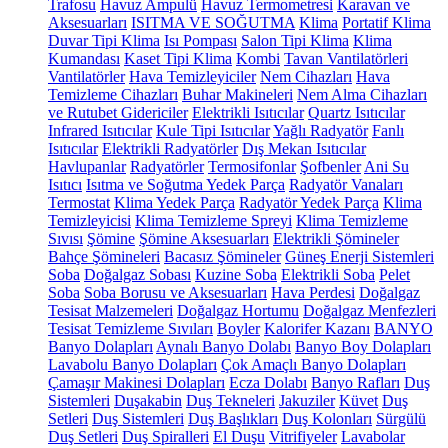
Trafosu
Havuz Ampulü
Havuz Termometresi
Karavan ve
Aksesuarları
ISITMA VE SOĞUTMA
Klima
Portatif Klima
Duvar Tipi Klima
Isı Pompası
Salon Tipi Klima
Klima
Kumandası
Kaset Tipi Klima
Kombi
Tavan Vantilatörleri
Vantilatörler
Hava Temizleyiciler
Nem Cihazları
Hava
Temizleme Cihazları
Buhar Makineleri
Nem Alma Cihazları
ve Rutubet Gidericiler
Elektrikli Isıtıcılar
Quartz Isıtıcılar
Infrared Isıtıcılar
Kule Tipi Isıtıcılar
Yağlı Radyatör
Fanlı
Isıtıcılar
Elektrikli Radyatörler
Dış Mekan Isıtıcılar
Havlupanlar
Radyatörler
Termosifonlar
Şofbenler
Ani Su
Isıtıcı
Isıtma ve Soğutma Yedek Parça
Radyatör Vanaları
Termostat
Klima Yedek Parça
Radyatör Yedek Parça
Klima
Temizleyicisi
Klima Temizleme Spreyi
Klima Temizleme
Sıvısı
Şömine
Şömine Aksesuarları
Elektrikli Şömineler
Bahçe Şömineleri
Bacasız Şömineler
Güneş Enerji Sistemleri
Soba
Doğalgaz Sobası
Kuzine Soba
Elektrikli Soba
Pelet
Soba
Soba Borusu ve Aksesuarları
Hava Perdesi
Doğalgaz
Tesisat Malzemeleri
Doğalgaz Hortumu
Doğalgaz Menfezleri
Tesisat Temizleme Sıvıları
Boyler
Kalorifer Kazanı
BANYO
Banyo Dolapları
Aynalı Banyo Dolabı
Banyo Boy Dolapları
Lavabolu Banyo Dolapları
Çok Amaçlı Banyo Dolapları
Çamaşır Makinesi Dolapları
Ecza Dolabı
Banyo Rafları
Duş
Sistemleri
Duşakabin
Duş Tekneleri
Jakuziler
Küvet
Duş
Setleri
Duş Sistemleri
Duş Başlıkları
Duş Kolonları
Sürgülü
Duş Setleri
Duş Spiralleri
El Duşu
Vitrifiyeler
Lavabolar