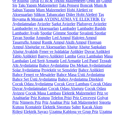
ve Rulosu
Tuval
El İşi & Tekstil Malzemeleri
Örgü İpi
Güpür
Şiş
Takı Yapım Malzemeleri
Takı Pensesi
Boncuk
Mum &
Sabun Yapımı
Mum Malzemeleri
Hobi Aletleri ve
Aksesuarları
Silikon Tabancaları
Diğer Hobi Aletleri
Taş
Boyama & Mozaik
AYDINLATMA VE ELEKTRİK
Ev
Aydınlatmaları
Avizeler
Sarkıt Avizeler
Plafonyer Avizeler
Lambaderler ve Aksesuarları
Lambader
Lambader Başlığı
Lambader Ayağı
Spotlar
Gömme Spotlar
Sıvaüstü Spotlar
Tavan Spotlar
Ampuller
Led Ampul
Halojen Ampul
Tasarruflu Ampul
Rustik Ampul
Akıllı Ampul
Floresan
Ampul
Abajurlar ve Aksesuarları
Abajur
Abajur Şapkaları
Abajur Ayaklığı
Fener ve Işıldaklar
Aplikler
Duvar Aplikleri
Tablo Aplikleri
Banyo Aplikleri
Lamba
Gece Lambaları
Masa
Lambaları
Led Şerit
Armatür
Led Armatür
Led Panel
Tezgah
Altı Aydınlatma
Bahçe Aydınlatma
Dış Mekan Aydınlatmalar
Solar Aydınlatma
Projektör ve Sensörler
Bahçe Aplikleri
Bahçe Feneri ve Meşaleler
Bahçe Masa Üstü Aydınlatma
Bahçe Set Üstü Aydınlatma
Bahçe Aydınlatma Direkleri
Çocuk Odası Aydınlatma
Çocuk Gece Lambası
Çocuk Odası
Duvar Aydınlatmaları
Çocuk Odası Abajuru
Çocuk Odası
Avizesi
Çocuk Masa Lambası
Elektrik Malzemeleri
Priz ve
Anahtarlar
Priz Kutusu
Telefon Prizi
Priz Çerçevesi
Golyat
Priz
Nümeris Priz
Priz
Anahtar Priz
Şalt Malzemeleri
Sigorta
Kutusu
Kontaktör
Elektrik Sigortası
Şalter
Kaçak Akım
Rölesi
Elektrik Sayacı
Uzatma Kablosu ve Grup Priz
Uzatma