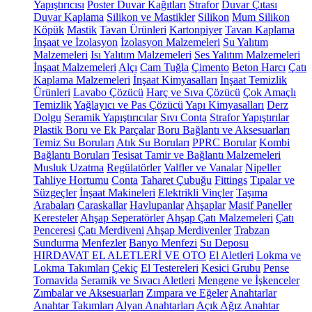
Yapıştırıcısı
Poster Duvar Kağıtları
Strafor
Duvar Çıtası
Duvar Kaplama
Silikon ve Mastikler
Silikon
Mum Silikon
Köpük
Mastik
Tavan Ürünleri
Kartonpiyer
Tavan Kaplama
İnşaat ve İzolasyon
İzolasyon Malzemeleri
Su Yalıtım
Malzemeleri
Isı Yalıtım Malzemeleri
Ses Yalıtım Malzemeleri
İnşaat Malzemeleri
Alçı
Cam Tuğla
Çimento
Beton Harcı
Çatı
Kaplama Malzemeleri
İnşaat Kimyasalları
İnşaat Temizlik
Ürünleri
Lavabo Çözücü
Harç ve Sıva Çözücü
Çok Amaçlı
Temizlik
Yağlayıcı ve Pas Çözücü
Yapı Kimyasalları
Derz
Dolgu
Seramik Yapıştırıcılar
Sıvı Conta
Strafor Yapıştırılar
Plastik Boru ve Ek Parçalar
Boru Bağlantı ve Aksesuarları
Temiz Su Boruları
Atık Su Boruları
PPRC Borular
Kombi
Bağlantı Boruları
Tesisat Tamir ve Bağlantı Malzemeleri
Musluk Uzatma
Regülatörler
Valfler ve Vanalar
Nipeller
Tahliye Hortumu
Conta
Taharet Çubuğu
Fittings
Tıpalar ve
Süzgeçler
İnşaat Makineleri
Elektrikli Vinçler
Taşıma
Arabaları
Caraskallar
Havlupanlar
Ahşaplar
Masif Paneller
Keresteler
Ahşap Seperatörler
Ahşap Çatı Malzemeleri
Çatı
Penceresi
Çatı Merdiveni
Ahşap Merdivenler
Trabzan
Sundurma
Menfezler
Banyo Menfezi
Su Deposu
HIRDAVAT EL ALETLERİ VE OTO
El Aletleri
Lokma ve
Lokma Takımları
Çekiç
El Testereleri
Kesici Grubu
Pense
Tornavida
Seramik ve Sıvacı Aletleri
Mengene ve İşkenceler
Zımbalar ve Aksesuarları
Zımpara ve Eğeler
Anahtarlar
Anahtar Takımları
Alyan Anahtarları
Açık Ağız Anahtar