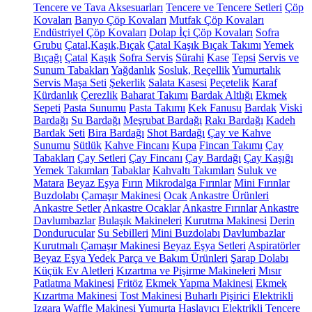
Tencere ve Tava Aksesuarları
Tencere ve Tencere Setleri
Çöp
Kovaları
Banyo Çöp Kovaları
Mutfak Çöp Kovaları
Endüstriyel Çöp Kovaları
Dolap İçi Çöp Kovaları
Sofra
Grubu
Çatal,Kaşık,Bıçak
Çatal Kaşık Bıçak Takımı
Yemek
Bıçağı
Çatal
Kaşık
Sofra Servis
Sürahi
Kase
Tepsi
Servis ve
Sunum Tabakları
Yağdanlık
Sosluk, Reçellik
Yumurtalık
Servis Maşa Seti
Şekerlik
Salata Kasesi
Peçetelik
Karaf
Kürdanlık
Çerezlik
Baharat Takımı
Bardak Altlığı
Ekmek
Sepeti
Pasta Sunumu
Pasta Takımı
Kek Fanusu
Bardak
Viski
Bardağı
Su Bardağı
Meşrubat Bardağı
Rakı Bardağı
Kadeh
Bardak Seti
Bira Bardağı
Shot Bardağı
Çay ve Kahve
Sunumu
Sütlük
Kahve Fincanı
Kupa
Fincan Takımı
Çay
Tabakları
Çay Setleri
Çay Fincanı
Çay Bardağı
Çay Kaşığı
Yemek Takımları
Tabaklar
Kahvaltı Takımları
Suluk ve
Matara
Beyaz Eşya
Fırın
Mikrodalga Fırınlar
Mini Fırınlar
Buzdolabı
Çamaşır Makinesi
Ocak
Ankastre Ürünleri
Ankastre Setler
Ankastre Ocaklar
Ankastre Fırınlar
Ankastre
Davlumbazlar
Bulaşık Makineleri
Kurutma Makinesi
Derin
Dondurucular
Su Sebilleri
Mini Buzdolabı
Davlumbazlar
Kurutmalı Çamaşır Makinesi
Beyaz Eşya Setleri
Aspiratörler
Beyaz Eşya Yedek Parça ve Bakım Ürünleri
Şarap Dolabı
Küçük Ev Aletleri
Kızartma ve Pişirme Makineleri
Mısır
Patlatma Makinesi
Fritöz
Ekmek Yapma Makinesi
Ekmek
Kızartma Makinesi
Tost Makinesi
Buharlı Pişirici
Elektrikli
Izgara
Waffle Makinesi
Yumurta Haşlayıcı
Elektrikli Tencere