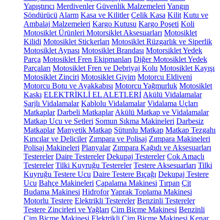
Yapıştırıcı
Merdivenler
Güvenlik Malzemeleri
Yangın
Söndürücü
Alarm
Kasa ve Kilitler
Çelik Kasa
Kilit
Kutu ve
Ambalaj Malzemeleri
Kargo Kutusu
Kargo Poşeti
Koli
Motosiklet Ürünleri
Motorsiklet Aksesuarları
Motosiklet
Kilidi
Motosiklet Stickerları
Motosiklet Rüzgarlık ve Siperlik
Motosiklet Aynası
Motosiklet Brandası
Motorsiklet Yedek
Parça
Motosiklet Fren Ekipmanları
Diğer Motosiklet Yedek
Parçaları
Motosiklet Fren ve Debriyaj Kolu
Motosiklet Kayışı
Motosiklet Zinciri
Motosiklet Giyim
Motorcu Eldiveni
Motorcu Botu ve Ayakkabısı
Motorcu Yağmurluk
Motosiklet
Kaskı
ELEKTRİKLİ EL ALETLERİ
Akülü Vidalamalar
Şarjlı Vidalamalar
Kablolu Vidalamalar
Vidalama Uçları
Matkaplar
Darbeli Matkaplar
Akülü Matkap ve Vidalamalar
Matkap Ucu ve Setleri
Somun Sıkma Makineleri
Darbesiz
Matkaplar
Manyetik Matkap
Sütunlu Matkap
Matkap Tezgahı
Kırıcılar ve Deliciler
Zımpara ve Polisaj
Zımpara Makineleri
Polisaj Makineleri
Planyalar
Zımpara Kağıdı ve Aksesuarları
Testereler
Daire Testereler
Dekupaj Testereler
Çok Amaçlı
Testereler
Tilki Kuyruğu Testereler
Testere Aksesuarları
Tilki
Kuyruğu Testere Ucu
Daire Testere Bıçağı
Dekupaj Testere
Ucu
Bahçe Makineleri
Çapalama Makinesi
Tırpan
Çit
Budama Makinesi
Hidrofor
Yaprak Toplama Makinesi
Motorlu Testere
Elektrikli Testereler
Benzinli Testereler
Testere Zincirleri ve Yağları
Çim Biçme Makinesi
Benzinli
Çim Biçme Makinesi
Elektrikli Çim Biçme Makinesi
Kenar