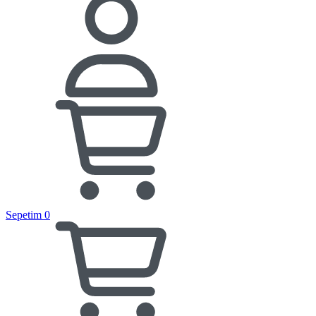
Sepetim
0