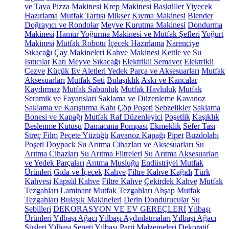
ve Tava
Pizza Makinesi
Krep Makinesi
Basküller
Yiyecek
Hazırlama
Mutfak Tartısı
Mikser
Kıyma Makinesi
Blender
Doğrayıcı ve Rondolar
Meyve Kurutma Makinesi
Dondurma
Makinesi
Hamur Yoğurma Makinesi ve Mutfak Şefleri
Yoğurt
Makinesi
Mutfak Robotu
İçecek Hazırlama
Narenciye
Sıkacağı
Çay Makineleri
Kahve Makinesi
Kettle ve Su
Isıtıcılar
Katı Meyve Sıkacağı
Elektrikli Semaver
Elektrikli
Cezve
Küçük Ev Aletleri Yedek Parça ve Aksesuarları
Mutfak
Aksesuarları
Mutfak Seti
Bulaşıklık
Askı ve Kancalar
Kaydırmaz
Mutfak Sabunluk
Mutfak Havluluk
Mutfak
Seramik ve Fayansları
Saklama ve Düzenleme
Kavanoz
Saklama ve Karıştırma Kabı
Çöp Poşeti
Sebzelikler
Saklama
Bonesi ve Kapağı
Mutfak Raf Düzenleyici
Poşetlik
Kaşıklık
Beslenme Kutusu
Damacana Pompası
Ekmeklik
Sefer Tası
Streç Film
Peçete Yüzüğü
Kavanoz Kapağı
Pipet
Buzdolabı
Poşeti
Doypack
Su Arıtma Cihazları ve Aksesuarları
Su
Arıtma Cihazları
Su Arıtma Filtreleri
Su Arıtma Aksesuarları
ve Yedek Parçaları
Arıtma Musluğu
Endüstriyel Mutfak
Ürünleri
Gıda ve İçecek
Kahve
Filtre Kahve Kağıdı
Türk
Kahvesi
Kapsül Kahve
Filtre Kahve
Çekirdek Kahve
Mutfak
Tezgahları
Laminant Mutfak Tezgahları
Ahşap Mutfak
Tezgahları
Bulaşık Makineleri
Derin Dondurucular
Su
Sebilleri
DEKORASYON VE EV GEREÇLERİ
Yılbaşı
Ürünleri
Yılbaşı Ağacı
Yılbaşı Aydınlatmaları
Yılbaşı Ağacı
Süsleri
Yılbaşı Sepeti
Yılbaşı Parti Malzemeleri
Dekoratif