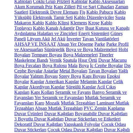
Kabloları
Çoklu Grup Prizleri
Kablolar
Kablo Aksesuarları
Akım Korumalı Priz
Kapı Zilleri
Pil ve Şarj Cihazları
Zaman
Saatleri
Elektronik Devre Elemanı
Fiş
Kablo Pabucu
Kablo
Yüksüğü
Elektronik Tamir Seti
Kablo Düzenleyiciler
Susta
Makaron Kablo
Kablo Klipsi
Klemens
Kroşe
Kablo
Toplayıcı
Kablo Kanalı
Adaptör
Duy
Buat Kutusu ve Kapağı
Aydınlatma Halatları ve Zincirleri
Enerji Sistemleri
Güneş
Paneli
Lityum Akü
Jel Akü
İnverter
Tavan Vantilatörleri
AHŞAP VE İNŞAAT
Ahşap Yer Döşeme
Parke
Parke Profil
ve Aksesuarları
Süpürgelik
Boya ve Boya Malzemeleri
Hobi
Boyaları
Tempare Boyası
Boya Malzemeleri
Tinerler
Maskeleme Bandı
Vernik
Spatula
Hışır Örtü
Duvar Macunu
Boya Fırçaları
Boya Rulosu
Mala
Boya
İç Cephe Boyalar
Dış
Cephe Boyalar
Astarlar
Metal Boyaları
Tavan Boyaları
Yağlı
Boyalar
Yalıtım Boyası
Sprey Boya
Kapı Boyası
Epoksi
Boyalar
Kapılar
Amerikan Kapılar
Melamin Kapılar
Çelik
Kapılar
Akordiyon Kapılar
Sürgülü Kapılar
Acil Çıkış
Kapıları
Kapı Kolları
Seramik ve Fayans
Banyo Seramik ve
Fayansları
Yer Seramik ve Fayansları
Mutfak Seramik ve
Fayansları
Karo
Mozaik
Mutfak Tezgahları
Laminant Mutfak
Tezgahları
Ahşap Mutfak Tezgahları
PVC Zemin Kaplama
Duvar Ürünleri
Duvar Kağıtları
Boyanabilir Duvar Kağıtları
3 Boyutlu Duvar Kağıtları
Duvar Stickerları ve Etiketleri
Dekoratif Duvar Kağıtları
Yapışkanlı Folyolar
Çocuk Odası
Duvar Stickerları
Çocuk Odası Duvar Kağıtları
Duvar Kağıdı