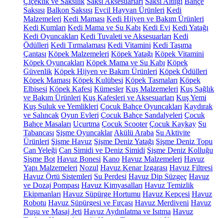
Çiçeklik ve Saksılık
Saksı Aksesuarları
Saksı Altlığı
Bahçe
Saksısı
Balkon Saksısı
Evcil Hayvan Ürünleri
Kedi
Malzemeleri
Kedi Maması
Kedi Hijyen ve Bakım Ürünleri
Kedi Kumları
Kedi Mama ve Su Kabı
Kedi Evi
Kedi Yatağı
Kedi Oyuncakları
Kedi Tuvaleti ve Aksesuarları
Kedi
Ödülleri
Kedi Tırmalaması
Kedi Vitamini
Kedi Taşıma
Çantası
Köpek Malzemeleri
Köpek Yatağı
Köpek Vitamini
Köpek Oyuncakları
Köpek Mama ve Su Kabı
Köpek
Güvenlik
Köpek Hijyen ve Bakım Ürünleri
Köpek Ödülleri
Köpek Maması
Köpek Kulübesi
Köpek Tasmaları
Köpek
Elbisesi
Köpek Kafesi
Kümesler
Kuş Malzemeleri
Kuş Sağlık
ve Bakım Ürünleri
Kuş Kafesleri ve Aksesuarları
Kuş Yemi
Kuş Suluk ve Yemlikleri
Çocuk Bahçe Oyuncakları
Kaydırak
ve Salıncak
Oyun Evleri
Çocuk Bahçe Sandalyeleri
Çocuk
Bahçe Masaları
Uçurtma
Çocuk Scooter
Çocuk Kaykay
Su
Tabancası
Şişme Oyuncaklar
Akülü Araba
Su Aktivite
Ürünleri
Şişme Havuz
Şişme Deniz Yatağı
Şişme Deniz Topu
Can Yeleği
Can Simidi ve Deniz Simidi
Şişme Deniz Kolluğu
Şişme Bot
Havuz Bonesi
Kano
Havuz Malzemeleri
Havuz
Yapı Malzemeleri
Nozul
Havuz Kenar Izgarası
Havuz Filtresi
Havuz Örtü Sistemleri
Su Perdesi
Havuz Dip Süzgeç
Havuz
ve Dozaj Pompası
Havuz Kimyasalları
Havuz Temizlik
Ekipmanları
Havuz Süpürge Hortumu
Havuz Kepçesi
Havuz
Robotu
Havuz Süpürgesi ve Fırçası
Havuz Merdiveni
Havuz
Duşu ve Masaj Jeti
Havuz Aydınlatma ve Isıtma
Havuz