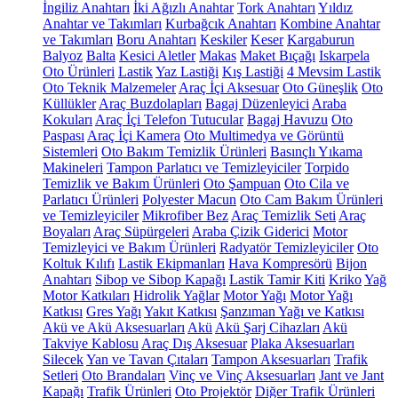
İngiliz Anahtarı
İki Ağızlı Anahtar
Tork Anahtarı
Yıldız
Anahtar ve Takımları
Kurbağcık Anahtarı
Kombine Anahtar
ve Takımları
Boru Anahtarı
Keskiler
Keser
Kargaburun
Balyoz
Balta
Kesici Aletler
Makas
Maket Bıçağı
Iskarpela
Oto Ürünleri
Lastik
Yaz Lastiği
Kış Lastiği
4 Mevsim Lastik
Oto Teknik Malzemeler
Araç İçi Aksesuar
Oto Güneşlik
Oto
Küllükler
Araç Buzdolapları
Bagaj Düzenleyici
Araba
Kokuları
Araç İçi Telefon Tutucular
Bagaj Havuzu
Oto
Paspası
Araç İçi Kamera
Oto Multimedya ve Görüntü
Sistemleri
Oto Bakım Temizlik Ürünleri
Basınçlı Yıkama
Makineleri
Tampon Parlatıcı ve Temizleyiciler
Torpido
Temizlik ve Bakım Ürünleri
Oto Şampuan
Oto Cila ve
Parlatıcı Ürünleri
Polyester Macun
Oto Cam Bakım Ürünleri
ve Temizleyiciler
Mikrofiber Bez
Araç Temizlik Seti
Araç
Boyaları
Araç Süpürgeleri
Araba Çizik Giderici
Motor
Temizleyici ve Bakım Ürünleri
Radyatör Temizleyiciler
Oto
Koltuk Kılıfı
Lastik Ekipmanları
Hava Kompresörü
Bijon
Anahtarı
Sibop ve Sibop Kapağı
Lastik Tamir Kiti
Kriko
Yağ
Motor Katkıları
Hidrolik Yağlar
Motor Yağı
Motor Yağı
Katkısı
Gres Yağı
Yakıt Katkısı
Şanzıman Yağı ve Katkısı
Akü ve Akü Aksesuarları
Akü
Akü Şarj Cihazları
Akü
Takviye Kablosu
Araç Dış Aksesuar
Plaka Aksesuarları
Silecek
Yan ve Tavan Çıtaları
Tampon Aksesuarları
Trafik
Setleri
Oto Brandaları
Vinç ve Vinç Aksesuarları
Jant ve Jant
Kapağı
Trafik Ürünleri
Oto Projektör
Diğer Trafik Ürünleri