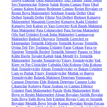
Dosya
Etiketlik
Okul Malzemeleri
Yazı Tahtası
Tahta Silgisi
Sıvı Yapıştırıcılar
Tebeşir
Suluk
Resim Çantası
Pano
Okul
Çantası
Kalem Kutusu
Beslenme Çantası
Resim Boyaları ve
Resim Boya Malzemeleri
Selobant
Ajanda
Defter
Okul
Defteri
Spiralli Defter
Fihrist
Not Defteri
Bloknot
Kırtasiye
Malzemeleri
Masaüstü Gereçleri
Kırtasiye Kağıt Ürünleri
Kırtasiye Seti
Kalem ve Yazı Gereçleri
Koli Bandı Makinesi
Para Makineleri
Para Çekmeceleri
Para Sayma Makineleri
Ofis Sarf Ürünleri
Evrak İmha Makineleri
Laminasyon
Makineleri
Barkod Okuyucu
Temizlik Gereçleri ve
Ekipmanları
Temizlik Eldiveni
Temizlik Kovası
Temizlik,
Ovma Teli
Tüy Toplama Ürünleri
Faraş
Çekpas
Fırça ve
Süpürge
Temizlik Bezleri
Temizlik Süngeri
Paspas ve Mop
Kâğıt Havlu
Tuvalet Kağıdı
Islak Mendil
Ev Temizlik
Malzemeleri
Tuvalet Temizleyici
Yüzey Temizleyiciler
Yağ,
Kireç ve Pas Çözücüler
Çubuklu Oda Kokusu
Oda Kokusu
Halı Temizleyiciler
Ahşap Temizleyiciler ve Bakım Ürünleri
Cam ve Parlak Yüzey Temizleyiciler
Mutfak ve Banyo
Temizleyiciler
Bulaşık Makinesi Deterjanı
Yumuşatıcı
Çamaşır Deterjanı
Elde Bulaşık Deterjanı
Çamaşır Leke
Çıkarıcılar
Kolonya
Pazar Arabası ve Çantası
Eğlence
Ürünleri
Parti Malzemeleri
Puzzle
Hobi Malzemeleri
Hobi
Boya ve Resim Malzemeleri
Ahşap Boyaları
Akrilik Boyalar
Sulu Boya
Yağlı Boya Seti
Eskitme Boyası
Cam ve Seramik
Boyaları
Metalik Boya
Şövale
Kumaş Boyaları
Resim Fırçası