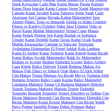
Sinek Kovucular
Çadır Matı
Kamp Masası
Pusula
Kampet
Kamp Duşu
Isıtıcılar
Kamp Çantası
Şişme Yastık
Magnezyum
Çubuğu
Kamp Tuvaleti
Kamp Taburesi
Şişme Yatak
Çadır
Aksesuarı
Sırt Çantası
Hayatta Kalma Malzemeleri
Spor
Aletleri
Pilates, Yoga ve Jimnastik
Ağırlık ve Halter Ürünleri
Fitness ve Kardiyo Ürünleri
Diğer Spor Ürünleri
Valiz ve
Bavul
Kamp Mutfak Malzemeleri
Termal Çanta
Matara
Kamp Yemek Pişirme Seti
Kamp Buzluk ve Soğutucu
Ürünler
Kamp Demliği
Kamp Tavası
Kamp Ocağı
Kamp
Mutfak Aksesuarları
Çakmak ve Yakıcılar
Termoslar
Aydınlatma Ekipmanları
El Feneri
Işıldak
Kafa Lambası
Kamp El Aletleri
Kamp Testeresi
Kamp Küreği
Kamp Bıçağı
Kamp Baltası
Avcılık Malzemeleri
Balık Av Malzemeleri
Bisiklet ve Scooter
Bisiklet
Elektrikli Scooter
Bahçe Aletleri
Çapa
Kürek
Bahçe Eldiveni
Tırmık
Budama Makası
Aşı
Makası
Fide Dikici ve Sökücü
Orak
Bahçe El Aleti Setleri
Çim Makası
Tırpan Misinası
Aşı Bıçağı
Meyve Toplama Aleti
Budama Testeresi
Bahçe Çatalı
Kazma
Bahçe Makineleri
Çapalama Makinesi
Tırpan
Çit Budama Makinesi
Hidrofor
Yaprak Toplama Makinesi
Motorlu Testere
Elektrikli
Testereler
Benzinli Testereler
Testere Zincirleri ve Yağları
Çim
Biçme Makinesi
Benzinli Çim Biçme Makinesi
Elektrikli Çim
Biçme Makinesi
Kenar Kesme Makinesi
Çim Biçme Yedek
Parça
Pompa
Santrifüj Pompa
Dalgıç Pompası
Bahçe