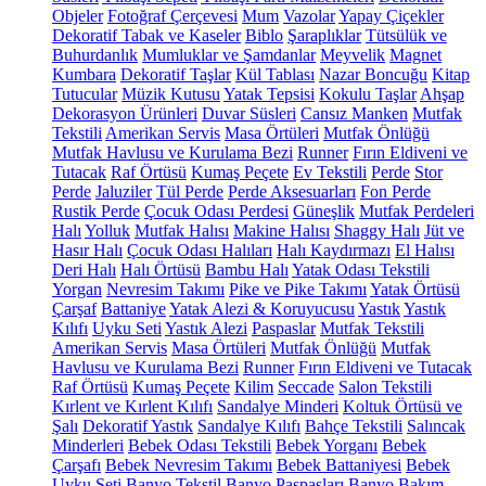
Objeler
Fotoğraf Çerçevesi
Mum
Vazolar
Yapay Çiçekler
Dekoratif Tabak ve Kaseler
Biblo
Şaraplıklar
Tütsülük ve
Buhurdanlık
Mumluklar ve Şamdanlar
Meyvelik
Magnet
Kumbara
Dekoratif Taşlar
Kül Tablası
Nazar Boncuğu
Kitap
Tutucular
Müzik Kutusu
Yatak Tepsisi
Kokulu Taşlar
Ahşap
Dekorasyon Ürünleri
Duvar Süsleri
Cansız Manken
Mutfak
Tekstili
Amerikan Servis
Masa Örtüleri
Mutfak Önlüğü
Mutfak Havlusu ve Kurulama Bezi
Runner
Fırın Eldiveni ve
Tutacak
Raf Örtüsü
Kumaş Peçete
Ev Tekstili
Perde
Stor
Perde
Jaluziler
Tül Perde
Perde Aksesuarları
Fon Perde
Rustik Perde
Çocuk Odası Perdesi
Güneşlik
Mutfak Perdeleri
Halı
Yolluk
Mutfak Halısı
Makine Halısı
Shaggy Halı
Jüt ve
Hasır Halı
Çocuk Odası Halıları
Halı Kaydırmazı
El Halısı
Deri Halı
Halı Örtüsü
Bambu Halı
Yatak Odası Tekstili
Yorgan
Nevresim Takımı
Pike ve Pike Takımı
Yatak Örtüsü
Çarşaf
Battaniye
Yatak Alezi & Koruyucusu
Yastık
Yastık
Kılıfı
Uyku Seti
Yastık Alezi
Paspaslar
Mutfak Tekstili
Amerikan Servis
Masa Örtüleri
Mutfak Önlüğü
Mutfak
Havlusu ve Kurulama Bezi
Runner
Fırın Eldiveni ve Tutacak
Raf Örtüsü
Kumaş Peçete
Kilim
Seccade
Salon Tekstili
Kırlent ve Kırlent Kılıfı
Sandalye Minderi
Koltuk Örtüsü ve
Şalı
Dekoratif Yastık
Sandalye Kılıfı
Bahçe Tekstili
Salıncak
Minderleri
Bebek Odası Tekstili
Bebek Yorganı
Bebek
Çarşafı
Bebek Nevresim Takımı
Bebek Battaniyesi
Bebek
Uyku Seti
Banyo Tekstil
Banyo Paspasları
Banyo Bakım