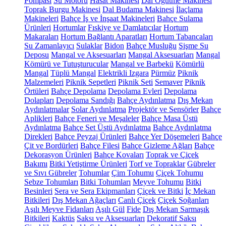
Pompası
Su Motoru
Hasat Makinesi
Dal Öğütme Makinesi
Toprak Burgu Makinesi
Dal Budama Makinesi
İlaçlama
Makineleri
Bahçe İş ve İnşaat Makineleri
Bahçe Sulama
Ürünleri
Hortumlar
Fıskiye ve Damlatıcılar
Hortum
Makaraları
Hortum Bağlantı Aparatları
Hortum Tabancaları
Su Zamanlayıcı
Sulaklar
Bidon
Bahçe Musluğu
Şişme Su
Deposu
Mangal ve Aksesuarları
Mangal Aksesuarları
Mangal
Kömürü ve Tutuşturucular
Mangal ve Barbekü
Kömürlü
Mangal
Tüplü Mangal
Elektrikli Izgara
Pürmüz
Piknik
Malzemeleri
Piknik Sepetleri
Piknik Seti
Semaver
Piknik
Örtüleri
Bahçe Depolama
Depolama Evleri
Depolama
Dolapları
Depolama Sandığı
Bahçe Aydınlatma
Dış Mekan
Aydınlatmalar
Solar Aydınlatma
Projektör ve Sensörler
Bahçe
Aplikleri
Bahçe Feneri ve Meşaleler
Bahçe Masa Üstü
Aydınlatma
Bahçe Set Üstü Aydınlatma
Bahçe Aydınlatma
Direkleri
Bahçe Peyzaj Ürünleri
Bahçe Yer Döşemeleri
Bahçe
Çit ve Bordürleri
Bahçe Filesi
Bahçe Gizleme Ağları
Bahçe
Dekorasyon Ürünleri
Bahçe Kovaları
Toprak ve Çiçek
Bakımı
Bitki Yetiştirme Ürünleri
Torf ve Topraklar
Gübreler
ve Sıvı Gübreler
Tohumlar
Çim Tohumu
Çiçek Tohumu
Sebze Tohumları
Bitki Tohumları
Meyve Tohumu
Bitki
Besinleri
Sera ve Sera Ekipmanları
Çiçek ve Bitki
İç Mekan
Bitkileri
Dış Mekan Ağaçları
Canlı Çiçek
Çiçek Soğanları
Aşılı Meyve Fidanları
Aşılı Gül
Fide
Dış Mekan Sarmaşık
Bitkileri
Kaktüs
Saksı ve Aksesuarları
Dekoratif Saksı