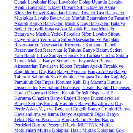
Çanak Lavabolar
Köşe Lavabolar
Dolap Uyumlu Lavabo
Ayaklı Lavabolar
Klozet
Duvara Sıfır Klozetler
Asma
Klozetler
Klozet Kapakları
Pisuvar
Tuvalet Taşı
Batarya ve
Musluklar
Lavabo Bataryaları
Mutfak Bataryaları
Su Tasarruf
Aparatı
Banyo Bataryaları
Musluk
Duş Bataryaları
Batarya
Setleri
Fotoselli Batarya
Ara Musluk
Pisuvar Musluğu
Batarya ve Musluk Yedek Parçaları
Sifon
Lavabo Sifonu
Eviye Sifonu
Yer Sifonu
Sifon Aksesuarları ve Parçaları
Rezervuar ve Aksesuarları
Rezervuar Kumanda Paneli
Rezervuar Seti
Rezervuar İç Takımı
Banyo Bakım Setleri
Yara Bandı
Lif ve Süngerler
Sıcak Su Torbası
Cımbız
Sabun
Tırnak Makası
Banyo Seramik ve Fayansları
Banyo
Aksesuarları
Tuvalet ve Klozet Fırçaları
Ayaklı Fırçalık ve
Kağıtlık Seti
Duş Rafı
Banyo Aynaları
Banyo Askısı
Banyo
Taburesi
Sabunluk
Sıvı Sabunluk Pompası
Tuvalet Kağıtlığı
Pamukluk
Diş Fırçası Koruma Kabı
Diş Macunu Kutusu
Dispenserler
Sıvı Sabun Dispenseri
Tuvalet Kağıdı Dispenseri
Havlu Dispenseri
Klozet Kapak Örtüsü Dispenseri
El
Kurutma Cihazları
Banyo Etajeri
Banyo Düzenleyicileri
Banyo Seti
Diş Fırçalık
Havluluk
Banyo Kaydırmazı
Duş
Perde Askısı
Yaşlı ve Bedensel Engelli Banyo Ürünleri
Banyo
Havalandırma ve Isıtma
Banyo Aspiratörü
Diğer
Banyo
Tekstil
Banyo Paspasları
Banyo Bakım Setleri
Banyo
Perdeleri
Bornoz
Peştemal
Havlu
MUTFAK
Mutfak
Mobilyaları
Mutfak Dolapları
Hazır Mutfak Dolapları
Çok