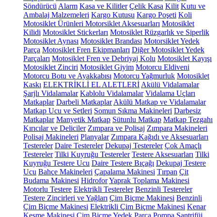
Söndürücü
Alarm
Kasa ve Kilitler
Çelik Kasa
Kilit
Kutu ve
Ambalaj Malzemeleri
Kargo Kutusu
Kargo Poşeti
Koli
Motosiklet Ürünleri
Motorsiklet Aksesuarları
Motosiklet
Kilidi
Motosiklet Stickerları
Motosiklet Rüzgarlık ve Siperlik
Motosiklet Aynası
Motosiklet Brandası
Motorsiklet Yedek
Parça
Motosiklet Fren Ekipmanları
Diğer Motosiklet Yedek
Parçaları
Motosiklet Fren ve Debriyaj Kolu
Motosiklet Kayışı
Motosiklet Zinciri
Motosiklet Giyim
Motorcu Eldiveni
Motorcu Botu ve Ayakkabısı
Motorcu Yağmurluk
Motosiklet
Kaskı
ELEKTRİKLİ EL ALETLERİ
Akülü Vidalamalar
Şarjlı Vidalamalar
Kablolu Vidalamalar
Vidalama Uçları
Matkaplar
Darbeli Matkaplar
Akülü Matkap ve Vidalamalar
Matkap Ucu ve Setleri
Somun Sıkma Makineleri
Darbesiz
Matkaplar
Manyetik Matkap
Sütunlu Matkap
Matkap Tezgahı
Kırıcılar ve Deliciler
Zımpara ve Polisaj
Zımpara Makineleri
Polisaj Makineleri
Planyalar
Zımpara Kağıdı ve Aksesuarları
Testereler
Daire Testereler
Dekupaj Testereler
Çok Amaçlı
Testereler
Tilki Kuyruğu Testereler
Testere Aksesuarları
Tilki
Kuyruğu Testere Ucu
Daire Testere Bıçağı
Dekupaj Testere
Ucu
Bahçe Makineleri
Çapalama Makinesi
Tırpan
Çit
Budama Makinesi
Hidrofor
Yaprak Toplama Makinesi
Motorlu Testere
Elektrikli Testereler
Benzinli Testereler
Testere Zincirleri ve Yağları
Çim Biçme Makinesi
Benzinli
Çim Biçme Makinesi
Elektrikli Çim Biçme Makinesi
Kenar
Kesme Makinesi
Çim Biçme Yedek Parça
Pompa
Santrifüj