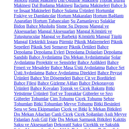
Motoru
Hasat Makinesi
Dal Öğütme Makinesi
Toprak Burgu
Makinesi
Dal Budama Makinesi
İlaçlama Makineleri
Bahçe İş
ve İnşaat Makineleri
Bahçe Sulama Ürünleri
Hortumlar
Fıskiye ve Damlatıcılar
Hortum Makaraları
Hortum Bağlantı
Aparatları
Hortum Tabancaları
Su Zamanlayıcı
Sulaklar
Bidon
Bahçe Musluğu
Şişme Su Deposu
Mangal ve
Aksesuarları
Mangal Aksesuarları
Mangal Kömürü ve
Tutuşturucular
Mangal ve Barbekü
Kömürlü Mangal
Tüplü
Mangal
Elektrikli Izgara
Pürmüz
Piknik Malzemeleri
Piknik
Sepetleri
Piknik Seti
Semaver
Piknik Örtüleri
Bahçe
Depolama
Depolama Evleri
Depolama Dolapları
Depolama
Sandığı
Bahçe Aydınlatma
Dış Mekan Aydınlatmalar
Solar
Aydınlatma
Projektör ve Sensörler
Bahçe Aplikleri
Bahçe
Feneri ve Meşaleler
Bahçe Masa Üstü Aydınlatma
Bahçe Set
Üstü Aydınlatma
Bahçe Aydınlatma Direkleri
Bahçe Peyzaj
Ürünleri
Bahçe Yer Döşemeleri
Bahçe Çit ve Bordürleri
Bahçe Filesi
Bahçe Gizleme Ağları
Bahçe Dekorasyon
Ürünleri
Bahçe Kovaları
Toprak ve Çiçek Bakımı
Bitki
Yetiştirme Ürünleri
Torf ve Topraklar
Gübreler ve Sıvı
Gübreler
Tohumlar
Çim Tohumu
Çiçek Tohumu
Sebze
Tohumları
Bitki Tohumları
Meyve Tohumu
Bitki Besinleri
Sera ve Sera Ekipmanları
Çiçek ve Bitki
İç Mekan Bitkileri
Dış Mekan Ağaçları
Canlı Çiçek
Çiçek Soğanları
Aşılı Meyve
Fidanları
Aşılı Gül
Fide
Dış Mekan Sarmaşık Bitkileri
Kaktüs
Saksı ve Aksesuarları
Dekoratif Saksı
Çiçeklik ve Saksılık