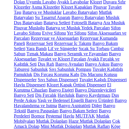
Dolap Uyumlu Lavabo
Ayaklı Lavabolar
Klozet
Duvara Sıfır
Klozetler
Asma Klozetler
Klozet Kapakları
Pisuvar
Tuvalet
Taşı
Batarya ve Musluklar
Lavabo Bataryaları
Mutfak
Bataryaları
Su Tasarruf Aparatı
Banyo Bataryaları
Musluk
Duş Bataryaları
Batarya Setleri
Fotoselli Batarya
Ara Musluk
Pisuvar Musluğu
Batarya ve Musluk Yedek Parçaları
Sifon
Lavabo Sifonu
Eviye Sifonu
Yer Sifonu
Sifon Aksesuarları ve
Parçaları
Rezervuar ve Aksesuarları
Rezervuar Kumanda
Paneli
Rezervuar Seti
Rezervuar İç Takımı
Banyo Bakım
Setleri
Yara Bandı
Lif ve Süngerler
Sıcak Su Torbası
Cımbız
Sabun
Tırnak Makası
Banyo Seramik ve Fayansları
Banyo
Aksesuarları
Tuvalet ve Klozet Fırçaları
Ayaklı Fırçalık ve
Kağıtlık Seti
Duş Rafı
Banyo Aynaları
Banyo Askısı
Banyo
Taburesi
Sabunluk
Sıvı Sabunluk Pompası
Tuvalet Kağıtlığı
Pamukluk
Diş Fırçası Koruma Kabı
Diş Macunu Kutusu
Dispenserler
Sıvı Sabun Dispenseri
Tuvalet Kağıdı Dispenseri
Havlu Dispenseri
Klozet Kapak Örtüsü Dispenseri
El
Kurutma Cihazları
Banyo Etajeri
Banyo Düzenleyicileri
Banyo Seti
Diş Fırçalık
Havluluk
Banyo Kaydırmazı
Duş
Perde Askısı
Yaşlı ve Bedensel Engelli Banyo Ürünleri
Banyo
Havalandırma ve Isıtma
Banyo Aspiratörü
Diğer
Banyo
Tekstil
Banyo Paspasları
Banyo Bakım Setleri
Banyo
Perdeleri
Bornoz
Peştemal
Havlu
MUTFAK
Mutfak
Mobilyaları
Mutfak Dolapları
Hazır Mutfak Dolapları
Çok
Amaçlı Dolap
Mini Mutfak Dolapları
Mutfak Rafları
Köşe