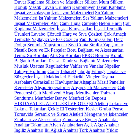
Duvar Kaplama
Silikon ve Mastikler
Silikon
Mum Silikon
Köpük
Mastik
Tavan Ürünleri
Kartonpiyer
Tavan Kaplama
İnşaat ve İzolasyon
İzolasyon Malzemeleri
Su Yalıtım
Malzemeleri
Isı Yalıtım Malzemeleri
Ses Yalıtım Malzemeleri
İnşaat Malzemeleri
Alçı
Cam Tuğla
Çimento
Beton Harcı
Çatı
Kaplama Malzemeleri
İnşaat Kimyasalları
İnşaat Temizlik
Ürünleri
Lavabo Çözücü
Harç ve Sıva Çözücü
Çok Amaçlı
Temizlik
Yağlayıcı ve Pas Çözücü
Yapı Kimyasalları
Derz
Dolgu
Seramik Yapıştırıcılar
Sıvı Conta
Strafor Yapıştırılar
Plastik Boru ve Ek Parçalar
Boru Bağlantı ve Aksesuarları
Temiz Su Boruları
Atık Su Boruları
PPRC Borular
Kombi
Bağlantı Boruları
Tesisat Tamir ve Bağlantı Malzemeleri
Musluk Uzatma
Regülatörler
Valfler ve Vanalar
Nipeller
Tahliye Hortumu
Conta
Taharet Çubuğu
Fittings
Tıpalar ve
Süzgeçler
İnşaat Makineleri
Elektrikli Vinçler
Taşıma
Arabaları
Caraskallar
Havlupanlar
Ahşaplar
Masif Paneller
Keresteler
Ahşap Seperatörler
Ahşap Çatı Malzemeleri
Çatı
Penceresi
Çatı Merdiveni
Ahşap Merdivenler
Trabzan
Sundurma
Menfezler
Banyo Menfezi
Su Deposu
HIRDAVAT EL ALETLERİ VE OTO
El Aletleri
Lokma ve
Lokma Takımları
Çekiç
El Testereleri
Kesici Grubu
Pense
Tornavida
Seramik ve Sıvacı Aletleri
Mengene ve İşkenceler
Zımbalar ve Aksesuarları
Zımpara ve Eğeler
Anahtarlar
Anahtar Takımları
Alyan Anahtarları
Açık Ağız Anahtar
İngiliz Anahtarı
İki Ağızlı Anahtar
Tork Anahtarı
Yıldız