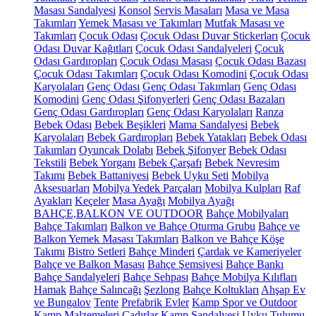
Masası Sandalyesi
Konsol
Servis Masaları
Masa ve Masa
Takımları
Yemek Masası ve Takımları
Mutfak Masası ve
Takımları
Çocuk Odası
Çocuk Odası Duvar Stickerları
Çocuk
Odası Duvar Kağıtları
Çocuk Odası Sandalyeleri
Çocuk
Odası Gardıropları
Çocuk Odası Masası
Çocuk Odası Bazası
Çocuk Odası Takımları
Çocuk Odası Komodini
Çocuk Odası
Karyolaları
Genç Odası
Genç Odası Takımları
Genç Odası
Komodini
Genç Odası Şifonyerleri
Genç Odası Bazaları
Genç Odası Gardıropları
Genç Odası Karyolaları
Ranza
Bebek Odası
Bebek Beşikleri
Mama Sandalyesi
Bebek
Karyolaları
Bebek Gardıropları
Bebek Yatakları
Bebek Odası
Takımları
Oyuncak Dolabı
Bebek Şifonyer
Bebek Odası
Tekstili
Bebek Yorganı
Bebek Çarşafı
Bebek Nevresim
Takımı
Bebek Battaniyesi
Bebek Uyku Seti
Mobilya
Aksesuarları
Mobilya Yedek Parçaları
Mobilya Kulpları
Raf
Ayakları
Keçeler
Masa Ayağı
Mobilya Ayağı
BAHÇE,BALKON VE OUTDOOR
Bahçe Mobilyaları
Bahçe Takımları
Balkon ve Bahçe Oturma Grubu
Bahçe ve
Balkon Yemek Masası Takımları
Balkon ve Bahçe Köşe
Takımı
Bistro Setleri
Bahçe Minderi
Çardak ve Kameriyeler
Bahçe ve Balkon Masası
Bahçe Şemsiyesi
Bahçe Bankı
Bahçe Sandalyeleri
Bahçe Sehpası
Bahçe Mobilya Kılıfları
Hamak
Bahçe Salıncağı
Şezlong
Bahçe Koltukları
Ahşap Ev
ve Bungalov
Tente
Prefabrik Evler
Kamp Spor ve Outdoor
Kamp Malzemeleri
Çadırlar
Kamp Sandalyesi
Uyku Tulumu