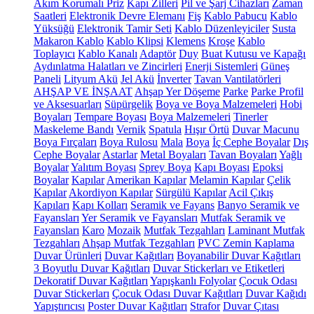
Akım Korumalı Priz
Kapı Zilleri
Pil ve Şarj Cihazları
Zaman
Saatleri
Elektronik Devre Elemanı
Fiş
Kablo Pabucu
Kablo
Yüksüğü
Elektronik Tamir Seti
Kablo Düzenleyiciler
Susta
Makaron Kablo
Kablo Klipsi
Klemens
Kroşe
Kablo
Toplayıcı
Kablo Kanalı
Adaptör
Duy
Buat Kutusu ve Kapağı
Aydınlatma Halatları ve Zincirleri
Enerji Sistemleri
Güneş
Paneli
Lityum Akü
Jel Akü
İnverter
Tavan Vantilatörleri
AHŞAP VE İNŞAAT
Ahşap Yer Döşeme
Parke
Parke Profil
ve Aksesuarları
Süpürgelik
Boya ve Boya Malzemeleri
Hobi
Boyaları
Tempare Boyası
Boya Malzemeleri
Tinerler
Maskeleme Bandı
Vernik
Spatula
Hışır Örtü
Duvar Macunu
Boya Fırçaları
Boya Rulosu
Mala
Boya
İç Cephe Boyalar
Dış
Cephe Boyalar
Astarlar
Metal Boyaları
Tavan Boyaları
Yağlı
Boyalar
Yalıtım Boyası
Sprey Boya
Kapı Boyası
Epoksi
Boyalar
Kapılar
Amerikan Kapılar
Melamin Kapılar
Çelik
Kapılar
Akordiyon Kapılar
Sürgülü Kapılar
Acil Çıkış
Kapıları
Kapı Kolları
Seramik ve Fayans
Banyo Seramik ve
Fayansları
Yer Seramik ve Fayansları
Mutfak Seramik ve
Fayansları
Karo
Mozaik
Mutfak Tezgahları
Laminant Mutfak
Tezgahları
Ahşap Mutfak Tezgahları
PVC Zemin Kaplama
Duvar Ürünleri
Duvar Kağıtları
Boyanabilir Duvar Kağıtları
3 Boyutlu Duvar Kağıtları
Duvar Stickerları ve Etiketleri
Dekoratif Duvar Kağıtları
Yapışkanlı Folyolar
Çocuk Odası
Duvar Stickerları
Çocuk Odası Duvar Kağıtları
Duvar Kağıdı
Yapıştırıcısı
Poster Duvar Kağıtları
Strafor
Duvar Çıtası