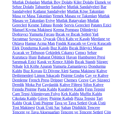
Mutfak Dolapları
Mutfak Boy Dolabı
Kiler Dolabı
Ekmek ve
Sebze Dolabı
Tabureler
Sandalye
Mutfak Sandalyeleri
Bar
Sandalyeleri
Katlanır Sandalyeler
Mutfak Köşe Takımları
Masa ve Masa Takımları
Yemek Masası ve Takımları
Mutfak
Masası ve Takımları
Eviye
Mutfak Bataryaları
Mutfak
Gereçleri
Kesme Tahtası
Rende
Servis Gereçleri
Patates Ezici
Manuel Kıyma Makinesi
Krema Pompası
Dilimleyici
Doğrayıcı
Yumurta Fırçası
Bıçak ve Bıçak Setleri
Yağ
Sıçratmaz
Soyucu, Oyacak
Ölçü Kabı ve Kaşığı
Merdane ve
Oklava
Hamur Açma Matı
Fındık Kıracağı ve Ceviz Kıracağı
Elek
Dondurma Kaşığı
Buz Kalıbı
Bıçak Bileyici Masat
Açacak ve Tirbuşon
Çekirdek Çıkarıcı
Çırpıcı
Sebze
Kurutucu
Huni
Baharat Öğütücü
Havan
Hamburger Presi
Sarımsak Ezici
Kaşık ve Kepçe Altlığı
Bıçak Standı
Süzgeç
Nihale
İçli Köfte Aparatı
Yumurta Zamanlayıcı
Dondurma
Kalıbı
Buz Kovası
Et Dövme Aleti
Sarma Makinesi
Kahve
Değirmenleri
Limon Sıkacağı
Pişirme Grubu
Çay ve Kahve
Demleme
French Press
Dripper
Chemex
Cezve
Çay Süzgeci
Demlik
Moka Pot
Çaydanlık
Kahve Filtresi
Sifon Kahve
Fırında Pişirme
Pasta Kalıbı
Kurabiye Kalıbı
Fırın Tepsisi
Cam Tepsi
Alüminyum Folyo
Kek Kalıbı
Muffin Kalıbı
Çikolata Kalıbı
Güveç
Pişirme Kağıdı
Pizza Tepsisi
Tart
Kalıbı
Ocak Üstü Pişirme
Tava ve Tava Setleri
Ocak Üstü
Tost Makinesi
Ocak Üstü Sac
Sahan
Düdüklü Tencere
Tencere ve Tava Aksesuarları
Tencere ve Tencere Setleri
Çöp