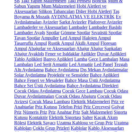
Şiş
Takı Yapım Malzemeleri
Takı Pensesi
Boncuk
Mum &
Sabun Yapımı
Mum Malzemeleri
Hobi Aletleri ve
Aksesuarları
Silikon Tabancaları
Diğer Hobi Aletleri
Taş
Boyama & Mozaik
AYDINLATMA VE ELEKTRİK
Ev
Aydınlatmaları
Avizeler
Sarkıt Avizeler
Plafonyer Avizeler
Lambaderler ve Aksesuarları
Lambader
Lambader Başlığı
Lambader Ayağı
Spotlar
Gömme Spotlar
Sıvaüstü Spotlar
Tavan Spotlar
Ampuller
Led Ampul
Halojen Ampul
Tasarruflu Ampul
Rustik Ampul
Akıllı Ampul
Floresan
Ampul
Abajurlar ve Aksesuarları
Abajur
Abajur Şapkaları
Abajur Ayaklığı
Fener ve Işıldaklar
Aplikler
Duvar Aplikleri
Tablo Aplikleri
Banyo Aplikleri
Lamba
Gece Lambaları
Masa
Lambaları
Led Şerit
Armatür
Led Armatür
Led Panel
Tezgah
Altı Aydınlatma
Bahçe Aydınlatma
Dış Mekan Aydınlatmalar
Solar Aydınlatma
Projektör ve Sensörler
Bahçe Aplikleri
Bahçe Feneri ve Meşaleler
Bahçe Masa Üstü Aydınlatma
Bahçe Set Üstü Aydınlatma
Bahçe Aydınlatma Direkleri
Çocuk Odası Aydınlatma
Çocuk Gece Lambası
Çocuk Odası
Duvar Aydınlatmaları
Çocuk Odası Abajuru
Çocuk Odası
Avizesi
Çocuk Masa Lambası
Elektrik Malzemeleri
Priz ve
Anahtarlar
Priz Kutusu
Telefon Prizi
Priz Çerçevesi
Golyat
Priz
Nümeris Priz
Priz
Anahtar Priz
Şalt Malzemeleri
Sigorta
Kutusu
Kontaktör
Elektrik Sigortası
Şalter
Kaçak Akım
Rölesi
Elektrik Sayacı
Uzatma Kablosu ve Grup Priz
Uzatma
Kabloları
Çoklu Grup Prizleri
Kablolar
Kablo Aksesuarları