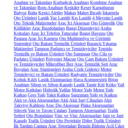
Anahtar ve Takımları
Kurbağcık Anahtarı
Kombine Anahtar
ve Takımları
Boru Anahtarı
Keskiler
Keser
Kargaburun
Balyoz
Balta
Kesici Aletler
Makas
Maket Bıçağı
Iskarpela
Oto Ürünleri
Lastik
Yaz Lastiği
Kış Lastiği
4 Mevsim Lastik
Oto Teknik Malzemeler
Araç İçi Aksesuar
Oto Güneşlik
Oto
Küllükler
Araç Buzdolapları
Bagaj Düzenleyici
Araba
Kokuları
Araç İçi Telefon Tutucular
Bagaj Havuzu
Oto
Paspası
Araç İçi Kamera
Oto Multimedya ve Görüntü
Sistemleri
Oto Bakım Temizlik Ürünleri
Basınçlı Yıkama
Makineleri
Tampon Parlatıcı ve Temizleyiciler
Torpido
Temizlik ve Bakım Ürünleri
Oto Şampuan
Oto Cila ve
Parlatıcı Ürünleri
Polyester Macun
Oto Cam Bakım Ürünleri
ve Temizleyiciler
Mikrofiber Bez
Araç Temizlik Seti
Araç
Boyaları
Araç Süpürgeleri
Araba Çizik Giderici
Motor
Temizleyici ve Bakım Ürünleri
Radyatör Temizleyiciler
Oto
Koltuk Kılıfı
Lastik Ekipmanları
Hava Kompresörü
Bijon
Anahtarı
Sibop ve Sibop Kapağı
Lastik Tamir Kiti
Kriko
Yağ
Motor Katkıları
Hidrolik Yağlar
Motor Yağı
Motor Yağı
Katkısı
Gres Yağı
Yakıt Katkısı
Şanzıman Yağı ve Katkısı
Akü ve Akü Aksesuarları
Akü
Akü Şarj Cihazları
Akü
Takviye Kablosu
Araç Dış Aksesuar
Plaka Aksesuarları
Silecek
Yan ve Tavan Çıtaları
Tampon Aksesuarları
Trafik
Setleri
Oto Brandaları
Vinç ve Vinç Aksesuarları
Jant ve Jant
Kapağı
Trafik Ürünleri
Oto Projektör
Diğer Trafik Ürünleri
İlk Yardım Çantası
Araç Sigortaları
Benzin Bidonu
Acil Çıkış