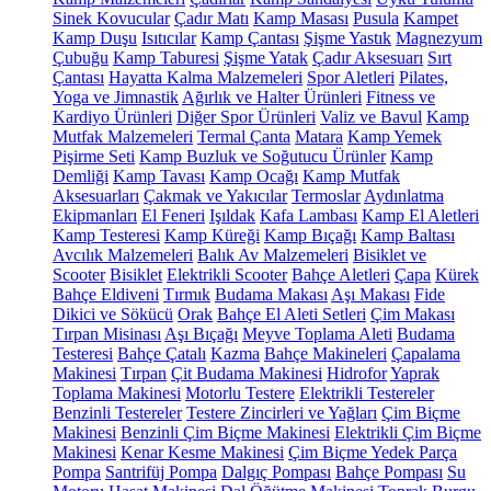
Sinek Kovucular
Çadır Matı
Kamp Masası
Pusula
Kampet
Kamp Duşu
Isıtıcılar
Kamp Çantası
Şişme Yastık
Magnezyum
Çubuğu
Kamp Taburesi
Şişme Yatak
Çadır Aksesuarı
Sırt
Çantası
Hayatta Kalma Malzemeleri
Spor Aletleri
Pilates,
Yoga ve Jimnastik
Ağırlık ve Halter Ürünleri
Fitness ve
Kardiyo Ürünleri
Diğer Spor Ürünleri
Valiz ve Bavul
Kamp
Mutfak Malzemeleri
Termal Çanta
Matara
Kamp Yemek
Pişirme Seti
Kamp Buzluk ve Soğutucu Ürünler
Kamp
Demliği
Kamp Tavası
Kamp Ocağı
Kamp Mutfak
Aksesuarları
Çakmak ve Yakıcılar
Termoslar
Aydınlatma
Ekipmanları
El Feneri
Işıldak
Kafa Lambası
Kamp El Aletleri
Kamp Testeresi
Kamp Küreği
Kamp Bıçağı
Kamp Baltası
Avcılık Malzemeleri
Balık Av Malzemeleri
Bisiklet ve
Scooter
Bisiklet
Elektrikli Scooter
Bahçe Aletleri
Çapa
Kürek
Bahçe Eldiveni
Tırmık
Budama Makası
Aşı Makası
Fide
Dikici ve Sökücü
Orak
Bahçe El Aleti Setleri
Çim Makası
Tırpan Misinası
Aşı Bıçağı
Meyve Toplama Aleti
Budama
Testeresi
Bahçe Çatalı
Kazma
Bahçe Makineleri
Çapalama
Makinesi
Tırpan
Çit Budama Makinesi
Hidrofor
Yaprak
Toplama Makinesi
Motorlu Testere
Elektrikli Testereler
Benzinli Testereler
Testere Zincirleri ve Yağları
Çim Biçme
Makinesi
Benzinli Çim Biçme Makinesi
Elektrikli Çim Biçme
Makinesi
Kenar Kesme Makinesi
Çim Biçme Yedek Parça
Pompa
Santrifüj Pompa
Dalgıç Pompası
Bahçe Pompası
Su