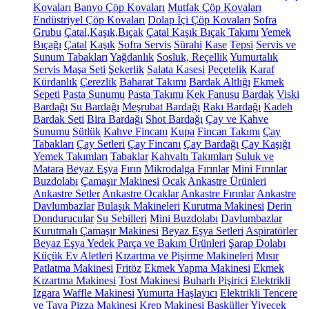
Kovaları
Banyo Çöp Kovaları
Mutfak Çöp Kovaları
Endüstriyel Çöp Kovaları
Dolap İçi Çöp Kovaları
Sofra
Grubu
Çatal,Kaşık,Bıçak
Çatal Kaşık Bıçak Takımı
Yemek
Bıçağı
Çatal
Kaşık
Sofra Servis
Sürahi
Kase
Tepsi
Servis ve
Sunum Tabakları
Yağdanlık
Sosluk, Reçellik
Yumurtalık
Servis Maşa Seti
Şekerlik
Salata Kasesi
Peçetelik
Karaf
Kürdanlık
Çerezlik
Baharat Takımı
Bardak Altlığı
Ekmek
Sepeti
Pasta Sunumu
Pasta Takımı
Kek Fanusu
Bardak
Viski
Bardağı
Su Bardağı
Meşrubat Bardağı
Rakı Bardağı
Kadeh
Bardak Seti
Bira Bardağı
Shot Bardağı
Çay ve Kahve
Sunumu
Sütlük
Kahve Fincanı
Kupa
Fincan Takımı
Çay
Tabakları
Çay Setleri
Çay Fincanı
Çay Bardağı
Çay Kaşığı
Yemek Takımları
Tabaklar
Kahvaltı Takımları
Suluk ve
Matara
Beyaz Eşya
Fırın
Mikrodalga Fırınlar
Mini Fırınlar
Buzdolabı
Çamaşır Makinesi
Ocak
Ankastre Ürünleri
Ankastre Setler
Ankastre Ocaklar
Ankastre Fırınlar
Ankastre
Davlumbazlar
Bulaşık Makineleri
Kurutma Makinesi
Derin
Dondurucular
Su Sebilleri
Mini Buzdolabı
Davlumbazlar
Kurutmalı Çamaşır Makinesi
Beyaz Eşya Setleri
Aspiratörler
Beyaz Eşya Yedek Parça ve Bakım Ürünleri
Şarap Dolabı
Küçük Ev Aletleri
Kızartma ve Pişirme Makineleri
Mısır
Patlatma Makinesi
Fritöz
Ekmek Yapma Makinesi
Ekmek
Kızartma Makinesi
Tost Makinesi
Buharlı Pişirici
Elektrikli
Izgara
Waffle Makinesi
Yumurta Haşlayıcı
Elektrikli Tencere
ve Tava
Pizza Makinesi
Krep Makinesi
Basküller
Yiyecek