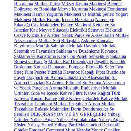
Hazırlama
Mutfak Tartısı
Mikser
Kıyma Makinesi
Blender
Doğrayıcı ve Rondolar
Meyve Kurutma Makinesi
Dondurma
Makinesi
Hamur Yoğurma Makinesi ve Mutfak Şefleri
Yoğurt
Makinesi
Mutfak Robotu
İçecek Hazırlama
Narenciye
Sıkacağı
Çay Makineleri
Kahve Makinesi
Kettle ve Su
Isıtıcılar
Katı Meyve Sıkacağı
Elektrikli Semaver
Elektrikli
Cezve
Küçük Ev Aletleri Yedek Parça ve Aksesuarları
Mutfak
Aksesuarları
Mutfak Seti
Bulaşıklık
Askı ve Kancalar
Kaydırmaz
Mutfak Sabunluk
Mutfak Havluluk
Mutfak
Seramik ve Fayansları
Saklama ve Düzenleme
Kavanoz
Saklama ve Karıştırma Kabı
Çöp Poşeti
Sebzelikler
Saklama
Bonesi ve Kapağı
Mutfak Raf Düzenleyici
Poşetlik
Kaşıklık
Beslenme Kutusu
Damacana Pompası
Ekmeklik
Sefer Tası
Streç Film
Peçete Yüzüğü
Kavanoz Kapağı
Pipet
Buzdolabı
Poşeti
Doypack
Su Arıtma Cihazları ve Aksesuarları
Su
Arıtma Cihazları
Su Arıtma Filtreleri
Su Arıtma Aksesuarları
ve Yedek Parçaları
Arıtma Musluğu
Endüstriyel Mutfak
Ürünleri
Gıda ve İçecek
Kahve
Filtre Kahve Kağıdı
Türk
Kahvesi
Kapsül Kahve
Filtre Kahve
Çekirdek Kahve
Mutfak
Tezgahları
Laminant Mutfak Tezgahları
Ahşap Mutfak
Tezgahları
Bulaşık Makineleri
Derin Dondurucular
Su
Sebilleri
DEKORASYON VE EV GEREÇLERİ
Yılbaşı
Ürünleri
Yılbaşı Ağacı
Yılbaşı Aydınlatmaları
Yılbaşı Ağacı
Süsleri
Yılbaşı Sepeti
Yılbaşı Parti Malzemeleri
Dekoratif
Objeler
Fotoğraf Çerçevesi
Mum
Vazolar
Yapay Çiçekler