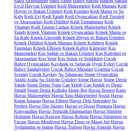
Saksı Aksesuarları
Saksı Altlığı
Bahçe Saksısı
Balkon Saksısı
Evcil Hayvan Ürünleri
Kedi Malzemeleri
Kedi Maması
Kedi
Hijyen ve Bakım Ürünleri
Kedi Kumları
Kedi Mama ve Su
Kabı
Kedi Evi
Kedi Yatağı
Kedi Oyuncakları
Kedi Tuvaleti
ve Aksesuarları
Kedi Ödülleri
Kedi Tırmalaması
Kedi
Vitamini
Kedi Taşıma Çantası
Köpek Malzemeleri
Köpek
Yatağı
Köpek Vitamini
Köpek Oyuncakları
Köpek Mama ve
Su Kabı
Köpek Güvenlik
Köpek Hijyen ve Bakım Ürünleri
Köpek Ödülleri
Köpek Maması
Köpek Kulübesi
Köpek
Tasmaları
Köpek Elbisesi
Köpek Kafesi
Kümesler
Kuş
Malzemeleri
Kuş Sağlık ve Bakım Ürünleri
Kuş Kafesleri ve
Aksesuarları
Kuş Yemi
Kuş Suluk ve Yemlikleri
Çocuk
Bahçe Oyuncakları
Kaydırak ve Salıncak
Oyun Evleri
Çocuk
Bahçe Sandalyeleri
Çocuk Bahçe Masaları
Uçurtma
Çocuk
Scooter
Çocuk Kaykay
Su Tabancası
Şişme Oyuncaklar
Akülü Araba
Su Aktivite Ürünleri
Şişme Havuz
Şişme Deniz
Yatağı
Şişme Deniz Topu
Can Yeleği
Can Simidi ve Deniz
Simidi
Şişme Deniz Kolluğu
Şişme Bot
Havuz Bonesi
Kano
Havuz Malzemeleri
Havuz Yapı Malzemeleri
Nozul
Havuz
Kenar Izgarası
Havuz Filtresi
Havuz Örtü Sistemleri
Su
Perdesi
Havuz Dip Süzgeç
Havuz ve Dozaj Pompası
Havuz
Kimyasalları
Havuz Temizlik Ekipmanları
Havuz Süpürge
Hortumu
Havuz Kepçesi
Havuz Robotu
Havuz Süpürgesi ve
Fırçası
Havuz Merdiveni
Havuz Duşu ve Masaj Jeti
Havuz
Aydınlatma ve Isıtma
Havuz Trafosu
Havuz Ampulü
Havuz