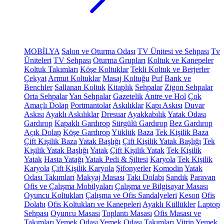
MOBİLYA
Salon ve Oturma Odası
TV Ünitesi ve Sehpası
Tv
Üniteleri
TV Sehpası
Oturma Grupları
Koltuk ve Kanepeler
Koltuk Takımları
Köşe Koltuklar
Tekli Koltuk ve Berjerler
Çekyat
Armut Koltuklar
Masaj Koltuğu
Puf
Bank ve
Benchler
Sallanan Koltuk
Kitaplık
Sehpalar
Zigon Sehpalar
Orta Sehpalar
Yan Sehpalar
Gazetelik
Antre ve Hol
Çok
Amaçlı Dolap
Portmantolar
Askılıklar
Kapı Askısı
Duvar
Askısı
Ayaklı Askılıklar
Dresuar
Ayakkabılık
Yatak Odası
Gardırop
Kapaklı Gardırop
Sürgülü Gardırop
Bez Gardırop
Açık Dolap
Köşe Gardırop
Yüklük
Baza
Tek Kişilik Baza
Çift Kişilik Baza
Yatak Başlığı
Çift Kişilik Yatak Başlığı
Tek
Kişilik Yatak Başlığı
Yatak
Çift Kişilik Yatak
Tek Kişilik
Yatak
Hasta Yatağı
Yatak Pedi & Şiltesi
Karyola
Tek Kişilik
Karyola
Çift Kişilik Karyola
Şifonyerler
Komodin
Yatak
Odası Takımları
Makyaj Masası
Takı Dolabı
Sandık
Paravan
Ofis ve Çalışma Mobilyaları
Çalışma ve Bilgisayar Masası
Oyuncu Koltukları
Çalışma ve Ofis Sandalyeleri
Keson
Ofis
Dolabı
Ofis Koltukları ve Kanepeleri
Ayaklı Küllükler
Laptop
Sehpası
Oyuncu Masası
Toplantı Masası
Ofis Masası ve
Takımları
Yemek Odası
Yemek Odası Takımları
Vitrin
Yemek