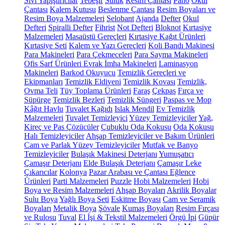
Sıvı Yapıştırıcılar
Tebeşir
Suluk
Resim Çantası
Pano
Okul
Çantası
Kalem Kutusu
Beslenme Çantası
Resim Boyaları ve
Resim Boya Malzemeleri
Selobant
Ajanda
Defter
Okul
Defteri
Spiralli Defter
Fihrist
Not Defteri
Bloknot
Kırtasiye
Malzemeleri
Masaüstü Gereçleri
Kırtasiye Kağıt Ürünleri
Kırtasiye Seti
Kalem ve Yazı Gereçleri
Koli Bandı Makinesi
Para Makineleri
Para Çekmeceleri
Para Sayma Makineleri
Ofis Sarf Ürünleri
Evrak İmha Makineleri
Laminasyon
Makineleri
Barkod Okuyucu
Temizlik Gereçleri ve
Ekipmanları
Temizlik Eldiveni
Temizlik Kovası
Temizlik,
Ovma Teli
Tüy Toplama Ürünleri
Faraş
Çekpas
Fırça ve
Süpürge
Temizlik Bezleri
Temizlik Süngeri
Paspas ve Mop
Kâğıt Havlu
Tuvalet Kağıdı
Islak Mendil
Ev Temizlik
Malzemeleri
Tuvalet Temizleyici
Yüzey Temizleyiciler
Yağ,
Kireç ve Pas Çözücüler
Çubuklu Oda Kokusu
Oda Kokusu
Halı Temizleyiciler
Ahşap Temizleyiciler ve Bakım Ürünleri
Cam ve Parlak Yüzey Temizleyiciler
Mutfak ve Banyo
Temizleyiciler
Bulaşık Makinesi Deterjanı
Yumuşatıcı
Çamaşır Deterjanı
Elde Bulaşık Deterjanı
Çamaşır Leke
Çıkarıcılar
Kolonya
Pazar Arabası ve Çantası
Eğlence
Ürünleri
Parti Malzemeleri
Puzzle
Hobi Malzemeleri
Hobi
Boya ve Resim Malzemeleri
Ahşap Boyaları
Akrilik Boyalar
Sulu Boya
Yağlı Boya Seti
Eskitme Boyası
Cam ve Seramik
Boyaları
Metalik Boya
Şövale
Kumaş Boyaları
Resim Fırçası
ve Rulosu
Tuval
El İşi & Tekstil Malzemeleri
Örgü İpi
Güpür