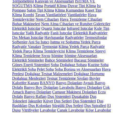
Termometresi
Karavan ve Aksesuarları
ISITMA VE
SOĞUTMA
Klima
Portatif Klima
Duvar Tipi Klima
Isı
Pompası
Salon Tipi Klima
Klima Kumandası
Kaset Tipi
Klima
Kombi
Tavan Vantilatörleri
Vantilatörler
Hava
Temizleyiciler
Nem Cihazları
Hava Temizleme Cihazları
Buhar Makineleri
Nem Alma Cihazları ve Rutubet Gidericiler
Elektrikli Isıtıcılar
Quartz Isıtıcılar
Infrared Isıtıcılar
Kule Tipi
Isıtıcılar
Yağlı Radyatör
Fanlı Isıtıcılar
Elektrikli Radyatörler
Dış Mekan Isıtıcılar
Havlupanlar
Radyatörler
Termosifonlar
Şofbenler
Ani Su Isıtıcı
Isıtma ve Soğutma Yedek Parça
Radyatör Vanaları
Termostat
Klima Yedek Parça
Radyatör
Yedek Parça
Klima Temizleyicisi
Klima Temizleme Spreyi
Klima Temizleme Sıvısı
Şömine
Şömine Aksesuarları
Elektrikli Şömineler
Bahçe Şömineleri
Bacasız Şömineler
Güneş Enerji Sistemleri
Soba
Doğalgaz Sobası
Kuzine Soba
Elektrikli Soba
Pelet Soba
Soba Borusu ve Aksesuarları
Hava
Perdesi
Doğalgaz Tesisat Malzemeleri
Doğalgaz Hortumu
Doğalgaz Menfezleri
Tesisat Temizleme Sıvıları
Boyler
Kalorifer Kazanı
BANYO
Banyo Dolapları
Aynalı Banyo
Dolabı
Banyo Boy Dolapları
Lavabolu Banyo Dolapları
Çok
Amaçlı Banyo Dolapları
Çamaşır Makinesi Dolapları
Ecza
Dolabı
Banyo Rafları
Duş Sistemleri
Duşakabin
Duş
Tekneleri
Jakuziler
Küvet
Duş Setleri
Duş Sistemleri
Duş
Başlıkları
Duş Kolonları
Sürgülü Duş Setleri
Duş Spiralleri
El
Duşu
Vitrifiyeler
Lavabolar
Çanak Lavabolar
Köşe Lavabolar