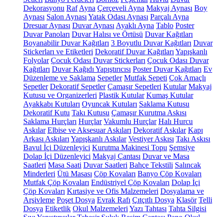
Dekorasyonu
Raf
Ayna
Çerçeveli Ayna
Makyaj Aynası
Boy
Aynası
Salon Aynası
Yatak Odası Aynası
Parçalı Ayna
Dresuar Aynası
Duvar Aynası
Ayaklı Ayna
Tablo
Poster
Duvar Panoları
Duvar Halısı ve Örtüsü
Duvar Kağıtları
Boyanabilir Duvar Kağıtları
3 Boyutlu Duvar Kağıtları
Duvar
Stickerları ve Etiketleri
Dekoratif Duvar Kağıtları
Yapışkanlı
Folyolar
Çocuk Odası Duvar Stickerları
Çocuk Odası Duvar
Kağıtları
Duvar Kağıdı Yapıştırıcısı
Poster Duvar Kağıtları
Ev
Düzenleme ve Saklama
Sepetler
Mutfak Sepeti
Çok Amaçlı
Sepetler
Dekoratif Sepetler
Çamaşır Sepetleri
Kutular
Makyaj
Kutusu ve Organizerleri
Plastik Kutular
Kumaş Kutular
Ayakkabı Kutuları
Oyuncak Kutuları
Saklama Kutusu
Dekoratif Kutu
Takı Kutusu
Çamaşır Kurutma Askısı
Saklama Hurçları
Hurçlar
Vakumlu Hurçlar
Halı Hurcu
Askılar
Elbise ve Aksesuar Askıları
Dekoratif Askılar
Kapı
Arkası Askıları
Yapışkanlı Askılar
Vestiyer Askısı
Takı Askısı
Bavul İçi Düzenleyici
Kurutma Makinesi Topu
Şemsiye
Dolap İçi Düzenleyici
Makyaj Çantası
Duvar ve Masa
Saatleri
Masa Saati
Duvar Saatleri
Bahçe Tekstili
Salıncak
Minderleri
Ütü Masası
Çöp Kovaları
Banyo Çöp Kovaları
Mutfak Çöp Kovaları
Endüstriyel Çöp Kovaları
Dolap İçi
Çöp Kovaları
Kırtasiye ve Ofis Malzemeleri
Dosyalama ve
Arşivleme
Poşet Dosya
Evrak Rafı
Çıtçıtlı Dosya
Klasör
Telli
Dosya
Etiketlik
Okul Malzemeleri
Yazı Tahtası
Tahta Silgisi