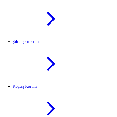
Şifre İşlemlerim
Koçtaş Kartım