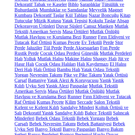
Dekoratif Tabak ve Kaseler
Biblo
Şaraplıklar
Tütsülük ve
Buhurdanlık
Mumluklar ve Şamdanlar
Meyvelik
Magnet
Kumbara
Dekoratif Taşlar
Kül Tablası
Nazar Boncuğu
Kitap
Tutucular
Müzik Kutusu
Yatak Tepsisi
Kokulu Taşlar
Ahşap
Dekorasyon Ürünleri
Duvar Süsleri
Cansız Manken
Mutfak
Tekstili
Amerikan Servis
Masa Örtüleri
Mutfak Önlüğü
Mutfak Havlusu ve Kurulama Bezi
Runner
Fırın Eldiveni ve
Tutacak
Raf Örtüsü
Kumaş Peçete
Ev Tekstili
Perde
Stor
Perde
Jaluziler
Tül Perde
Perde Aksesuarları
Fon Perde
Rustik Perde
Çocuk Odası Perdesi
Güneşlik
Mutfak Perdeleri
Halı
Yolluk
Mutfak Halısı
Makine Halısı
Shaggy Halı
Jüt ve
Hasır Halı
Çocuk Odası Halıları
Halı Kaydırmazı
El Halısı
Deri Halı
Halı Örtüsü
Bambu Halı
Yatak Odası Tekstili
Yorgan
Nevresim Takımı
Pike ve Pike Takımı
Yatak Örtüsü
Çarşaf
Battaniye
Yatak Alezi & Koruyucusu
Yastık
Yastık
Kılıfı
Uyku Seti
Yastık Alezi
Paspaslar
Mutfak Tekstili
Amerikan Servis
Masa Örtüleri
Mutfak Önlüğü
Mutfak
Havlusu ve Kurulama Bezi
Runner
Fırın Eldiveni ve Tutacak
Raf Örtüsü
Kumaş Peçete
Kilim
Seccade
Salon Tekstili
Kırlent ve Kırlent Kılıfı
Sandalye Minderi
Koltuk Örtüsü ve
Şalı
Dekoratif Yastık
Sandalye Kılıfı
Bahçe Tekstili
Salıncak
Minderleri
Bebek Odası Tekstili
Bebek Yorganı
Bebek
Çarşafı
Bebek Nevresim Takımı
Bebek Battaniyesi
Bebek
Uyku Seti
Banyo Tekstil
Banyo Paspasları
Banyo Bakım
Setleri
Banyo Perdeleri
Bornoz
Peştemal
Havlu
Duvar