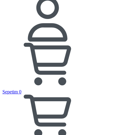
Sepetim
0