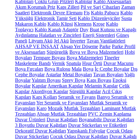
Kabloları
Çoklu Grup Prizleri
Kablolar
Kablo Aksesuarları
Akım Korumalı Priz
Kapı Zilleri
Pil ve Şarj Cihazları
Zaman
Saatleri
Elektronik Devre Elemanı
Fiş
Kablo Pabucu
Kablo
Yüksüğü
Elektronik Tamir Seti
Kablo Düzenleyiciler
Susta
Makaron Kablo
Kablo Klipsi
Klemens
Kroşe
Kablo
Toplayıcı
Kablo Kanalı
Adaptör
Duy
Buat Kutusu ve Kapağı
Aydınlatma Halatları ve Zincirleri
Enerji Sistemleri
Güneş
Paneli
Lityum Akü
Jel Akü
İnverter
Tavan Vantilatörleri
AHŞAP VE İNŞAAT
Ahşap Yer Döşeme
Parke
Parke Profil
ve Aksesuarları
Süpürgelik
Boya ve Boya Malzemeleri
Hobi
Boyaları
Tempare Boyası
Boya Malzemeleri
Tinerler
Maskeleme Bandı
Vernik
Spatula
Hışır Örtü
Duvar Macunu
Boya Fırçaları
Boya Rulosu
Mala
Boya
İç Cephe Boyalar
Dış
Cephe Boyalar
Astarlar
Metal Boyaları
Tavan Boyaları
Yağlı
Boyalar
Yalıtım Boyası
Sprey Boya
Kapı Boyası
Epoksi
Boyalar
Kapılar
Amerikan Kapılar
Melamin Kapılar
Çelik
Kapılar
Akordiyon Kapılar
Sürgülü Kapılar
Acil Çıkış
Kapıları
Kapı Kolları
Seramik ve Fayans
Banyo Seramik ve
Fayansları
Yer Seramik ve Fayansları
Mutfak Seramik ve
Fayansları
Karo
Mozaik
Mutfak Tezgahları
Laminant Mutfak
Tezgahları
Ahşap Mutfak Tezgahları
PVC Zemin Kaplama
Duvar Ürünleri
Duvar Kağıtları
Boyanabilir Duvar Kağıtları
3 Boyutlu Duvar Kağıtları
Duvar Stickerları ve Etiketleri
Dekoratif Duvar Kağıtları
Yapışkanlı Folyolar
Çocuk Odası
Duvar Stickerları
Çocuk Odası Duvar Kağıtları
Duvar Kağıdı