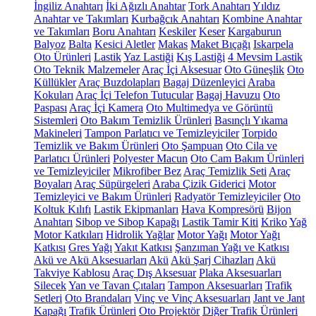
İngiliz Anahtarı
İki Ağızlı Anahtar
Tork Anahtarı
Yıldız
Anahtar ve Takımları
Kurbağcık Anahtarı
Kombine Anahtar
ve Takımları
Boru Anahtarı
Keskiler
Keser
Kargaburun
Balyoz
Balta
Kesici Aletler
Makas
Maket Bıçağı
Iskarpela
Oto Ürünleri
Lastik
Yaz Lastiği
Kış Lastiği
4 Mevsim Lastik
Oto Teknik Malzemeler
Araç İçi Aksesuar
Oto Güneşlik
Oto
Küllükler
Araç Buzdolapları
Bagaj Düzenleyici
Araba
Kokuları
Araç İçi Telefon Tutucular
Bagaj Havuzu
Oto
Paspası
Araç İçi Kamera
Oto Multimedya ve Görüntü
Sistemleri
Oto Bakım Temizlik Ürünleri
Basınçlı Yıkama
Makineleri
Tampon Parlatıcı ve Temizleyiciler
Torpido
Temizlik ve Bakım Ürünleri
Oto Şampuan
Oto Cila ve
Parlatıcı Ürünleri
Polyester Macun
Oto Cam Bakım Ürünleri
ve Temizleyiciler
Mikrofiber Bez
Araç Temizlik Seti
Araç
Boyaları
Araç Süpürgeleri
Araba Çizik Giderici
Motor
Temizleyici ve Bakım Ürünleri
Radyatör Temizleyiciler
Oto
Koltuk Kılıfı
Lastik Ekipmanları
Hava Kompresörü
Bijon
Anahtarı
Sibop ve Sibop Kapağı
Lastik Tamir Kiti
Kriko
Yağ
Motor Katkıları
Hidrolik Yağlar
Motor Yağı
Motor Yağı
Katkısı
Gres Yağı
Yakıt Katkısı
Şanzıman Yağı ve Katkısı
Akü ve Akü Aksesuarları
Akü
Akü Şarj Cihazları
Akü
Takviye Kablosu
Araç Dış Aksesuar
Plaka Aksesuarları
Silecek
Yan ve Tavan Çıtaları
Tampon Aksesuarları
Trafik
Setleri
Oto Brandaları
Vinç ve Vinç Aksesuarları
Jant ve Jant
Kapağı
Trafik Ürünleri
Oto Projektör
Diğer Trafik Ürünleri