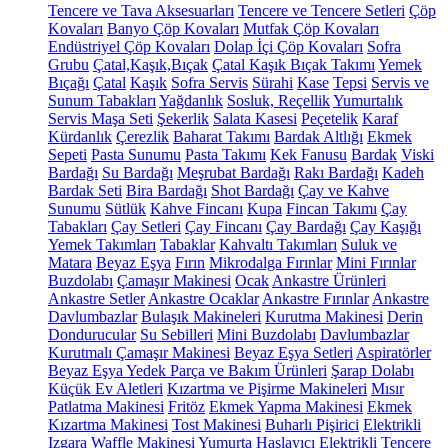
Tencere ve Tava Aksesuarları
Tencere ve Tencere Setleri
Çöp
Kovaları
Banyo Çöp Kovaları
Mutfak Çöp Kovaları
Endüstriyel Çöp Kovaları
Dolap İçi Çöp Kovaları
Sofra
Grubu
Çatal,Kaşık,Bıçak
Çatal Kaşık Bıçak Takımı
Yemek
Bıçağı
Çatal
Kaşık
Sofra Servis
Sürahi
Kase
Tepsi
Servis ve
Sunum Tabakları
Yağdanlık
Sosluk, Reçellik
Yumurtalık
Servis Maşa Seti
Şekerlik
Salata Kasesi
Peçetelik
Karaf
Kürdanlık
Çerezlik
Baharat Takımı
Bardak Altlığı
Ekmek
Sepeti
Pasta Sunumu
Pasta Takımı
Kek Fanusu
Bardak
Viski
Bardağı
Su Bardağı
Meşrubat Bardağı
Rakı Bardağı
Kadeh
Bardak Seti
Bira Bardağı
Shot Bardağı
Çay ve Kahve
Sunumu
Sütlük
Kahve Fincanı
Kupa
Fincan Takımı
Çay
Tabakları
Çay Setleri
Çay Fincanı
Çay Bardağı
Çay Kaşığı
Yemek Takımları
Tabaklar
Kahvaltı Takımları
Suluk ve
Matara
Beyaz Eşya
Fırın
Mikrodalga Fırınlar
Mini Fırınlar
Buzdolabı
Çamaşır Makinesi
Ocak
Ankastre Ürünleri
Ankastre Setler
Ankastre Ocaklar
Ankastre Fırınlar
Ankastre
Davlumbazlar
Bulaşık Makineleri
Kurutma Makinesi
Derin
Dondurucular
Su Sebilleri
Mini Buzdolabı
Davlumbazlar
Kurutmalı Çamaşır Makinesi
Beyaz Eşya Setleri
Aspiratörler
Beyaz Eşya Yedek Parça ve Bakım Ürünleri
Şarap Dolabı
Küçük Ev Aletleri
Kızartma ve Pişirme Makineleri
Mısır
Patlatma Makinesi
Fritöz
Ekmek Yapma Makinesi
Ekmek
Kızartma Makinesi
Tost Makinesi
Buharlı Pişirici
Elektrikli
Izgara
Waffle Makinesi
Yumurta Haşlayıcı
Elektrikli Tencere