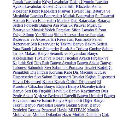
Çanak Lavabolar
Köşe Lavabolar
Dolap Uyumlu Lavabo
Ayaklı Lavabolar
Klozet
Duvara Sıfır Klozetler
Asma
Klozetler
Klozet Kapakları
Pisuvar
Tuvalet Taşı
Batarya ve
Musluklar
Lavabo Bataryaları
Mutfak Bataryaları
Su Tasarruf
Aparatı
Banyo Bataryaları
Musluk
Duş Bataryaları
Batarya
Setleri
Fotoselli Batarya
Ara Musluk
Pisuvar Musluğu
Batarya ve Musluk Yedek Parçaları
Sifon
Lavabo Sifonu
Eviye Sifonu
Yer Sifonu
Sifon Aksesuarları ve Parçaları
Rezervuar ve Aksesuarları
Rezervuar Kumanda Paneli
Rezervuar Seti
Rezervuar İç Takımı
Banyo Bakım Setleri
Yara Bandı
Lif ve Süngerler
Sıcak Su Torbası
Cımbız
Sabun
Tırnak Makası
Banyo Seramik ve Fayansları
Banyo
Aksesuarları
Tuvalet ve Klozet Fırçaları
Ayaklı Fırçalık ve
Kağıtlık Seti
Duş Rafı
Banyo Aynaları
Banyo Askısı
Banyo
Taburesi
Sabunluk
Sıvı Sabunluk Pompası
Tuvalet Kağıtlığı
Pamukluk
Diş Fırçası Koruma Kabı
Diş Macunu Kutusu
Dispenserler
Sıvı Sabun Dispenseri
Tuvalet Kağıdı Dispenseri
Havlu Dispenseri
Klozet Kapak Örtüsü Dispenseri
El
Kurutma Cihazları
Banyo Etajeri
Banyo Düzenleyicileri
Banyo Seti
Diş Fırçalık
Havluluk
Banyo Kaydırmazı
Duş
Perde Askısı
Yaşlı ve Bedensel Engelli Banyo Ürünleri
Banyo
Havalandırma ve Isıtma
Banyo Aspiratörü
Diğer
Banyo
Tekstil
Banyo Paspasları
Banyo Bakım Setleri
Banyo
Perdeleri
Bornoz
Peştemal
Havlu
MUTFAK
Mutfak
Mobilyaları
Mutfak Dolapları
Hazır Mutfak Dolapları
Çok