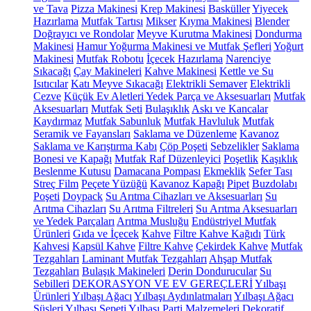
ve Tava
Pizza Makinesi
Krep Makinesi
Basküller
Yiyecek
Hazırlama
Mutfak Tartısı
Mikser
Kıyma Makinesi
Blender
Doğrayıcı ve Rondolar
Meyve Kurutma Makinesi
Dondurma
Makinesi
Hamur Yoğurma Makinesi ve Mutfak Şefleri
Yoğurt
Makinesi
Mutfak Robotu
İçecek Hazırlama
Narenciye
Sıkacağı
Çay Makineleri
Kahve Makinesi
Kettle ve Su
Isıtıcılar
Katı Meyve Sıkacağı
Elektrikli Semaver
Elektrikli
Cezve
Küçük Ev Aletleri Yedek Parça ve Aksesuarları
Mutfak
Aksesuarları
Mutfak Seti
Bulaşıklık
Askı ve Kancalar
Kaydırmaz
Mutfak Sabunluk
Mutfak Havluluk
Mutfak
Seramik ve Fayansları
Saklama ve Düzenleme
Kavanoz
Saklama ve Karıştırma Kabı
Çöp Poşeti
Sebzelikler
Saklama
Bonesi ve Kapağı
Mutfak Raf Düzenleyici
Poşetlik
Kaşıklık
Beslenme Kutusu
Damacana Pompası
Ekmeklik
Sefer Tası
Streç Film
Peçete Yüzüğü
Kavanoz Kapağı
Pipet
Buzdolabı
Poşeti
Doypack
Su Arıtma Cihazları ve Aksesuarları
Su
Arıtma Cihazları
Su Arıtma Filtreleri
Su Arıtma Aksesuarları
ve Yedek Parçaları
Arıtma Musluğu
Endüstriyel Mutfak
Ürünleri
Gıda ve İçecek
Kahve
Filtre Kahve Kağıdı
Türk
Kahvesi
Kapsül Kahve
Filtre Kahve
Çekirdek Kahve
Mutfak
Tezgahları
Laminant Mutfak Tezgahları
Ahşap Mutfak
Tezgahları
Bulaşık Makineleri
Derin Dondurucular
Su
Sebilleri
DEKORASYON VE EV GEREÇLERİ
Yılbaşı
Ürünleri
Yılbaşı Ağacı
Yılbaşı Aydınlatmaları
Yılbaşı Ağacı
Süsleri
Yılbaşı Sepeti
Yılbaşı Parti Malzemeleri
Dekoratif