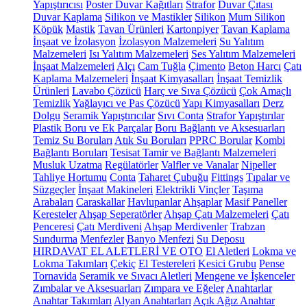
Yapıştırıcısı
Poster Duvar Kağıtları
Strafor
Duvar Çıtası
Duvar Kaplama
Silikon ve Mastikler
Silikon
Mum Silikon
Köpük
Mastik
Tavan Ürünleri
Kartonpiyer
Tavan Kaplama
İnşaat ve İzolasyon
İzolasyon Malzemeleri
Su Yalıtım
Malzemeleri
Isı Yalıtım Malzemeleri
Ses Yalıtım Malzemeleri
İnşaat Malzemeleri
Alçı
Cam Tuğla
Çimento
Beton Harcı
Çatı
Kaplama Malzemeleri
İnşaat Kimyasalları
İnşaat Temizlik
Ürünleri
Lavabo Çözücü
Harç ve Sıva Çözücü
Çok Amaçlı
Temizlik
Yağlayıcı ve Pas Çözücü
Yapı Kimyasalları
Derz
Dolgu
Seramik Yapıştırıcılar
Sıvı Conta
Strafor Yapıştırılar
Plastik Boru ve Ek Parçalar
Boru Bağlantı ve Aksesuarları
Temiz Su Boruları
Atık Su Boruları
PPRC Borular
Kombi
Bağlantı Boruları
Tesisat Tamir ve Bağlantı Malzemeleri
Musluk Uzatma
Regülatörler
Valfler ve Vanalar
Nipeller
Tahliye Hortumu
Conta
Taharet Çubuğu
Fittings
Tıpalar ve
Süzgeçler
İnşaat Makineleri
Elektrikli Vinçler
Taşıma
Arabaları
Caraskallar
Havlupanlar
Ahşaplar
Masif Paneller
Keresteler
Ahşap Seperatörler
Ahşap Çatı Malzemeleri
Çatı
Penceresi
Çatı Merdiveni
Ahşap Merdivenler
Trabzan
Sundurma
Menfezler
Banyo Menfezi
Su Deposu
HIRDAVAT EL ALETLERİ VE OTO
El Aletleri
Lokma ve
Lokma Takımları
Çekiç
El Testereleri
Kesici Grubu
Pense
Tornavida
Seramik ve Sıvacı Aletleri
Mengene ve İşkenceler
Zımbalar ve Aksesuarları
Zımpara ve Eğeler
Anahtarlar
Anahtar Takımları
Alyan Anahtarları
Açık Ağız Anahtar