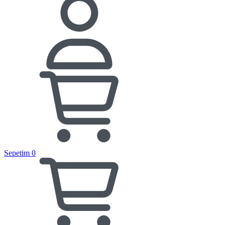
Sepetim
0