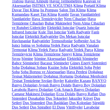
Trafosu
Havuz Ampulü
Havuz Termometresi
Karavan ve
Aksesuarları
ISITMA VE SOĞUTMA
Klima
Portatif Klima
Duvar Tipi Klima
Isı Pompası
Salon Tipi Klima
Klima
Kumandası
Kaset Tipi Klima
Kombi
Tavan Vantilatörleri
Vantilatörler
Hava Temizleyiciler
Nem Cihazları
Hava
Temizleme Cihazları
Buhar Makineleri
Nem Alma Cihazları
ve Rutubet Gidericiler
Elektrikli Isıtıcılar
Quartz Isıtıcılar
Infrared Isıtıcılar
Kule Tipi Isıtıcılar
Yağlı Radyatör
Fanlı
Isıtıcılar
Elektrikli Radyatörler
Dış Mekan Isıtıcılar
Havlupanlar
Radyatörler
Termosifonlar
Şofbenler
Ani Su
Isıtıcı
Isıtma ve Soğutma Yedek Parça
Radyatör Vanaları
Termostat
Klima Yedek Parça
Radyatör Yedek Parça
Klima
Temizleyicisi
Klima Temizleme Spreyi
Klima Temizleme
Sıvısı
Şömine
Şömine Aksesuarları
Elektrikli Şömineler
Bahçe Şömineleri
Bacasız Şömineler
Güneş Enerji Sistemleri
Soba
Doğalgaz Sobası
Kuzine Soba
Elektrikli Soba
Pelet
Soba
Soba Borusu ve Aksesuarları
Hava Perdesi
Doğalgaz
Tesisat Malzemeleri
Doğalgaz Hortumu
Doğalgaz Menfezleri
Tesisat Temizleme Sıvıları
Boyler
Kalorifer Kazanı
BANYO
Banyo Dolapları
Aynalı Banyo Dolabı
Banyo Boy Dolapları
Lavabolu Banyo Dolapları
Çok Amaçlı Banyo Dolapları
Çamaşır Makinesi Dolapları
Ecza Dolabı
Banyo Rafları
Duş
Sistemleri
Duşakabin
Duş Tekneleri
Jakuziler
Küvet
Duş
Setleri
Duş Sistemleri
Duş Başlıkları
Duş Kolonları
Sürgülü
Duş Setleri
Duş Spiralleri
El Duşu
Vitrifiyeler
Lavabolar