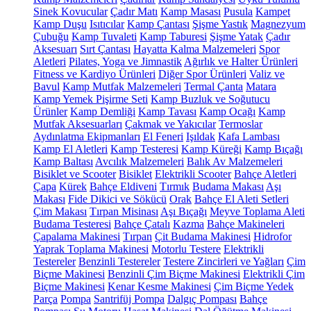
Sinek Kovucular
Çadır Matı
Kamp Masası
Pusula
Kampet
Kamp Duşu
Isıtıcılar
Kamp Çantası
Şişme Yastık
Magnezyum
Çubuğu
Kamp Tuvaleti
Kamp Taburesi
Şişme Yatak
Çadır
Aksesuarı
Sırt Çantası
Hayatta Kalma Malzemeleri
Spor
Aletleri
Pilates, Yoga ve Jimnastik
Ağırlık ve Halter Ürünleri
Fitness ve Kardiyo Ürünleri
Diğer Spor Ürünleri
Valiz ve
Bavul
Kamp Mutfak Malzemeleri
Termal Çanta
Matara
Kamp Yemek Pişirme Seti
Kamp Buzluk ve Soğutucu
Ürünler
Kamp Demliği
Kamp Tavası
Kamp Ocağı
Kamp
Mutfak Aksesuarları
Çakmak ve Yakıcılar
Termoslar
Aydınlatma Ekipmanları
El Feneri
Işıldak
Kafa Lambası
Kamp El Aletleri
Kamp Testeresi
Kamp Küreği
Kamp Bıçağı
Kamp Baltası
Avcılık Malzemeleri
Balık Av Malzemeleri
Bisiklet ve Scooter
Bisiklet
Elektrikli Scooter
Bahçe Aletleri
Çapa
Kürek
Bahçe Eldiveni
Tırmık
Budama Makası
Aşı
Makası
Fide Dikici ve Sökücü
Orak
Bahçe El Aleti Setleri
Çim Makası
Tırpan Misinası
Aşı Bıçağı
Meyve Toplama Aleti
Budama Testeresi
Bahçe Çatalı
Kazma
Bahçe Makineleri
Çapalama Makinesi
Tırpan
Çit Budama Makinesi
Hidrofor
Yaprak Toplama Makinesi
Motorlu Testere
Elektrikli
Testereler
Benzinli Testereler
Testere Zincirleri ve Yağları
Çim
Biçme Makinesi
Benzinli Çim Biçme Makinesi
Elektrikli Çim
Biçme Makinesi
Kenar Kesme Makinesi
Çim Biçme Yedek
Parça
Pompa
Santrifüj Pompa
Dalgıç Pompası
Bahçe