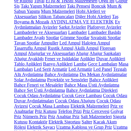
ve Rulosu
Tuval
El İşi & Tekstil Malzemeleri
Örgü İpi
Güpür
Şiş
Takı Yapım Malzemeleri
Takı Pensesi
Boncuk
Mum &
Sabun Yapımı
Mum Malzemeleri
Hobi Aletleri ve
Aksesuarları
Silikon Tabancaları
Diğer Hobi Aletleri
Taş
Boyama & Mozaik
AYDINLATMA VE ELEKTRİK
Ev
Aydınlatmaları
Avizeler
Sarkıt Avizeler
Plafonyer Avizeler
Lambaderler ve Aksesuarları
Lambader
Lambader Başlığı
Lambader Ayağı
Spotlar
Gömme Spotlar
Sıvaüstü Spotlar
Tavan Spotlar
Ampuller
Led Ampul
Halojen Ampul
Tasarruflu Ampul
Rustik Ampul
Akıllı Ampul
Floresan
Ampul
Abajurlar ve Aksesuarları
Abajur
Abajur Şapkaları
Abajur Ayaklığı
Fener ve Işıldaklar
Aplikler
Duvar Aplikleri
Tablo Aplikleri
Banyo Aplikleri
Lamba
Gece Lambaları
Masa
Lambaları
Led Şerit
Armatür
Led Armatür
Led Panel
Tezgah
Altı Aydınlatma
Bahçe Aydınlatma
Dış Mekan Aydınlatmalar
Solar Aydınlatma
Projektör ve Sensörler
Bahçe Aplikleri
Bahçe Feneri ve Meşaleler
Bahçe Masa Üstü Aydınlatma
Bahçe Set Üstü Aydınlatma
Bahçe Aydınlatma Direkleri
Çocuk Odası Aydınlatma
Çocuk Gece Lambası
Çocuk Odası
Duvar Aydınlatmaları
Çocuk Odası Abajuru
Çocuk Odası
Avizesi
Çocuk Masa Lambası
Elektrik Malzemeleri
Priz ve
Anahtarlar
Priz Kutusu
Telefon Prizi
Priz Çerçevesi
Golyat
Priz
Nümeris Priz
Priz
Anahtar Priz
Şalt Malzemeleri
Sigorta
Kutusu
Kontaktör
Elektrik Sigortası
Şalter
Kaçak Akım
Rölesi
Elektrik Sayacı
Uzatma Kablosu ve Grup Priz
Uzatma