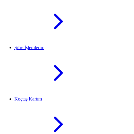
Şifre İşlemlerim
Koçtaş Kartım