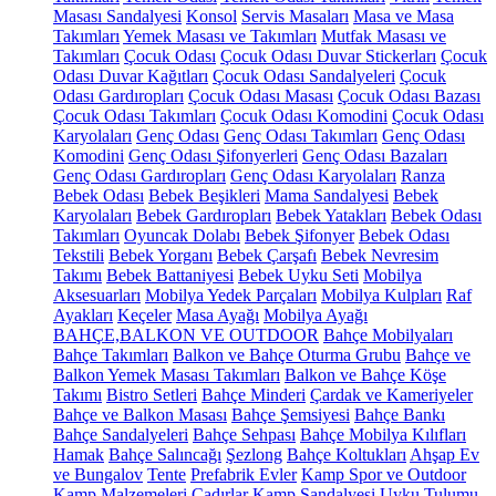
Masası Sandalyesi
Konsol
Servis Masaları
Masa ve Masa
Takımları
Yemek Masası ve Takımları
Mutfak Masası ve
Takımları
Çocuk Odası
Çocuk Odası Duvar Stickerları
Çocuk
Odası Duvar Kağıtları
Çocuk Odası Sandalyeleri
Çocuk
Odası Gardıropları
Çocuk Odası Masası
Çocuk Odası Bazası
Çocuk Odası Takımları
Çocuk Odası Komodini
Çocuk Odası
Karyolaları
Genç Odası
Genç Odası Takımları
Genç Odası
Komodini
Genç Odası Şifonyerleri
Genç Odası Bazaları
Genç Odası Gardıropları
Genç Odası Karyolaları
Ranza
Bebek Odası
Bebek Beşikleri
Mama Sandalyesi
Bebek
Karyolaları
Bebek Gardıropları
Bebek Yatakları
Bebek Odası
Takımları
Oyuncak Dolabı
Bebek Şifonyer
Bebek Odası
Tekstili
Bebek Yorganı
Bebek Çarşafı
Bebek Nevresim
Takımı
Bebek Battaniyesi
Bebek Uyku Seti
Mobilya
Aksesuarları
Mobilya Yedek Parçaları
Mobilya Kulpları
Raf
Ayakları
Keçeler
Masa Ayağı
Mobilya Ayağı
BAHÇE,BALKON VE OUTDOOR
Bahçe Mobilyaları
Bahçe Takımları
Balkon ve Bahçe Oturma Grubu
Bahçe ve
Balkon Yemek Masası Takımları
Balkon ve Bahçe Köşe
Takımı
Bistro Setleri
Bahçe Minderi
Çardak ve Kameriyeler
Bahçe ve Balkon Masası
Bahçe Şemsiyesi
Bahçe Bankı
Bahçe Sandalyeleri
Bahçe Sehpası
Bahçe Mobilya Kılıfları
Hamak
Bahçe Salıncağı
Şezlong
Bahçe Koltukları
Ahşap Ev
ve Bungalov
Tente
Prefabrik Evler
Kamp Spor ve Outdoor
Kamp Malzemeleri
Çadırlar
Kamp Sandalyesi
Uyku Tulumu