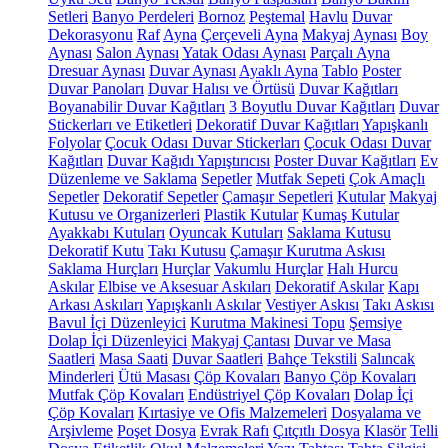
Setleri
Banyo Perdeleri
Bornoz
Peştemal
Havlu
Duvar
Dekorasyonu
Raf
Ayna
Çerçeveli Ayna
Makyaj Aynası
Boy
Aynası
Salon Aynası
Yatak Odası Aynası
Parçalı Ayna
Dresuar Aynası
Duvar Aynası
Ayaklı Ayna
Tablo
Poster
Duvar Panoları
Duvar Halısı ve Örtüsü
Duvar Kağıtları
Boyanabilir Duvar Kağıtları
3 Boyutlu Duvar Kağıtları
Duvar
Stickerları ve Etiketleri
Dekoratif Duvar Kağıtları
Yapışkanlı
Folyolar
Çocuk Odası Duvar Stickerları
Çocuk Odası Duvar
Kağıtları
Duvar Kağıdı Yapıştırıcısı
Poster Duvar Kağıtları
Ev
Düzenleme ve Saklama
Sepetler
Mutfak Sepeti
Çok Amaçlı
Sepetler
Dekoratif Sepetler
Çamaşır Sepetleri
Kutular
Makyaj
Kutusu ve Organizerleri
Plastik Kutular
Kumaş Kutular
Ayakkabı Kutuları
Oyuncak Kutuları
Saklama Kutusu
Dekoratif Kutu
Takı Kutusu
Çamaşır Kurutma Askısı
Saklama Hurçları
Hurçlar
Vakumlu Hurçlar
Halı Hurcu
Askılar
Elbise ve Aksesuar Askıları
Dekoratif Askılar
Kapı
Arkası Askıları
Yapışkanlı Askılar
Vestiyer Askısı
Takı Askısı
Bavul İçi Düzenleyici
Kurutma Makinesi Topu
Şemsiye
Dolap İçi Düzenleyici
Makyaj Çantası
Duvar ve Masa
Saatleri
Masa Saati
Duvar Saatleri
Bahçe Tekstili
Salıncak
Minderleri
Ütü Masası
Çöp Kovaları
Banyo Çöp Kovaları
Mutfak Çöp Kovaları
Endüstriyel Çöp Kovaları
Dolap İçi
Çöp Kovaları
Kırtasiye ve Ofis Malzemeleri
Dosyalama ve
Arşivleme
Poşet Dosya
Evrak Rafı
Çıtçıtlı Dosya
Klasör
Telli