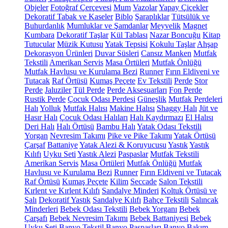
Objeler
Fotoğraf Çerçevesi
Mum
Vazolar
Yapay Çiçekler
Dekoratif Tabak ve Kaseler
Biblo
Şaraplıklar
Tütsülük ve
Buhurdanlık
Mumluklar ve Şamdanlar
Meyvelik
Magnet
Kumbara
Dekoratif Taşlar
Kül Tablası
Nazar Boncuğu
Kitap
Tutucular
Müzik Kutusu
Yatak Tepsisi
Kokulu Taşlar
Ahşap
Dekorasyon Ürünleri
Duvar Süsleri
Cansız Manken
Mutfak
Tekstili
Amerikan Servis
Masa Örtüleri
Mutfak Önlüğü
Mutfak Havlusu ve Kurulama Bezi
Runner
Fırın Eldiveni ve
Tutacak
Raf Örtüsü
Kumaş Peçete
Ev Tekstili
Perde
Stor
Perde
Jaluziler
Tül Perde
Perde Aksesuarları
Fon Perde
Rustik Perde
Çocuk Odası Perdesi
Güneşlik
Mutfak Perdeleri
Halı
Yolluk
Mutfak Halısı
Makine Halısı
Shaggy Halı
Jüt ve
Hasır Halı
Çocuk Odası Halıları
Halı Kaydırmazı
El Halısı
Deri Halı
Halı Örtüsü
Bambu Halı
Yatak Odası Tekstili
Yorgan
Nevresim Takımı
Pike ve Pike Takımı
Yatak Örtüsü
Çarşaf
Battaniye
Yatak Alezi & Koruyucusu
Yastık
Yastık
Kılıfı
Uyku Seti
Yastık Alezi
Paspaslar
Mutfak Tekstili
Amerikan Servis
Masa Örtüleri
Mutfak Önlüğü
Mutfak
Havlusu ve Kurulama Bezi
Runner
Fırın Eldiveni ve Tutacak
Raf Örtüsü
Kumaş Peçete
Kilim
Seccade
Salon Tekstili
Kırlent ve Kırlent Kılıfı
Sandalye Minderi
Koltuk Örtüsü ve
Şalı
Dekoratif Yastık
Sandalye Kılıfı
Bahçe Tekstili
Salıncak
Minderleri
Bebek Odası Tekstili
Bebek Yorganı
Bebek
Çarşafı
Bebek Nevresim Takımı
Bebek Battaniyesi
Bebek
Uyku Seti
Banyo Tekstil
Banyo Paspasları
Banyo Bakım