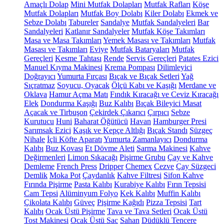
Amaçlı Dolap
Mini Mutfak Dolapları
Mutfak Rafları
Köşe
Mutfak Dolapları
Mutfak Boy Dolabı
Kiler Dolabı
Ekmek ve
Sebze Dolabı
Tabureler
Sandalye
Mutfak Sandalyeleri
Bar
Sandalyeleri
Katlanır Sandalyeler
Mutfak Köşe Takımları
Masa ve Masa Takımları
Yemek Masası ve Takımları
Mutfak
Masası ve Takımları
Eviye
Mutfak Bataryaları
Mutfak
Gereçleri
Kesme Tahtası
Rende
Servis Gereçleri
Patates Ezici
Manuel Kıyma Makinesi
Krema Pompası
Dilimleyici
Doğrayıcı
Yumurta Fırçası
Bıçak ve Bıçak Setleri
Yağ
Sıçratmaz
Soyucu, Oyacak
Ölçü Kabı ve Kaşığı
Merdane ve
Oklava
Hamur Açma Matı
Fındık Kıracağı ve Ceviz Kıracağı
Elek
Dondurma Kaşığı
Buz Kalıbı
Bıçak Bileyici Masat
Açacak ve Tirbuşon
Çekirdek Çıkarıcı
Çırpıcı
Sebze
Kurutucu
Huni
Baharat Öğütücü
Havan
Hamburger Presi
Sarımsak Ezici
Kaşık ve Kepçe Altlığı
Bıçak Standı
Süzgeç
Nihale
İçli Köfte Aparatı
Yumurta Zamanlayıcı
Dondurma
Kalıbı
Buz Kovası
Et Dövme Aleti
Sarma Makinesi
Kahve
Değirmenleri
Limon Sıkacağı
Pişirme Grubu
Çay ve Kahve
Demleme
French Press
Dripper
Chemex
Cezve
Çay Süzgeci
Demlik
Moka Pot
Çaydanlık
Kahve Filtresi
Sifon Kahve
Fırında Pişirme
Pasta Kalıbı
Kurabiye Kalıbı
Fırın Tepsisi
Cam Tepsi
Alüminyum Folyo
Kek Kalıbı
Muffin Kalıbı
Çikolata Kalıbı
Güveç
Pişirme Kağıdı
Pizza Tepsisi
Tart
Kalıbı
Ocak Üstü Pişirme
Tava ve Tava Setleri
Ocak Üstü
Tost Makinesi
Ocak Üstü Sac
Sahan
Düdüklü Tencere