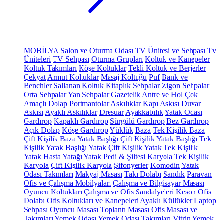
MOBİLYA
Salon ve Oturma Odası
TV Ünitesi ve Sehpası
Tv
Üniteleri
TV Sehpası
Oturma Grupları
Koltuk ve Kanepeler
Koltuk Takımları
Köşe Koltuklar
Tekli Koltuk ve Berjerler
Çekyat
Armut Koltuklar
Masaj Koltuğu
Puf
Bank ve
Benchler
Sallanan Koltuk
Kitaplık
Sehpalar
Zigon Sehpalar
Orta Sehpalar
Yan Sehpalar
Gazetelik
Antre ve Hol
Çok
Amaçlı Dolap
Portmantolar
Askılıklar
Kapı Askısı
Duvar
Askısı
Ayaklı Askılıklar
Dresuar
Ayakkabılık
Yatak Odası
Gardırop
Kapaklı Gardırop
Sürgülü Gardırop
Bez Gardırop
Açık Dolap
Köşe Gardırop
Yüklük
Baza
Tek Kişilik Baza
Çift Kişilik Baza
Yatak Başlığı
Çift Kişilik Yatak Başlığı
Tek
Kişilik Yatak Başlığı
Yatak
Çift Kişilik Yatak
Tek Kişilik
Yatak
Hasta Yatağı
Yatak Pedi & Şiltesi
Karyola
Tek Kişilik
Karyola
Çift Kişilik Karyola
Şifonyerler
Komodin
Yatak
Odası Takımları
Makyaj Masası
Takı Dolabı
Sandık
Paravan
Ofis ve Çalışma Mobilyaları
Çalışma ve Bilgisayar Masası
Oyuncu Koltukları
Çalışma ve Ofis Sandalyeleri
Keson
Ofis
Dolabı
Ofis Koltukları ve Kanepeleri
Ayaklı Küllükler
Laptop
Sehpası
Oyuncu Masası
Toplantı Masası
Ofis Masası ve
Takımları
Yemek Odası
Yemek Odası Takımları
Vitrin
Yemek