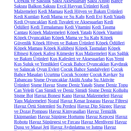
Çiçeklik ve Saksılık
Saksı Aksesuarları
Saksı Altlığı
Bahçe
Saksısı
Balkon Saksısı
Evcil Hayvan Ürünleri
Kedi
Malzemeleri
Kedi Maması
Kedi Hijyen ve Bakım Ürünleri
Kedi Kumları
Kedi Mama ve Su Kabı
Kedi Evi
Kedi Yatağı
Kedi Oyuncakları
Kedi Tuvaleti ve Aksesuarları
Kedi
Ödülleri
Kedi Tırmalaması
Kedi Vitamini
Kedi Taşıma
Çantası
Köpek Malzemeleri
Köpek Yatağı
Köpek Vitamini
Köpek Oyuncakları
Köpek Mama ve Su Kabı
Köpek
Güvenlik
Köpek Hijyen ve Bakım Ürünleri
Köpek Ödülleri
Köpek Maması
Köpek Kulübesi
Köpek Tasmaları
Köpek
Elbisesi
Köpek Kafesi
Kümesler
Kuş Malzemeleri
Kuş Sağlık
ve Bakım Ürünleri
Kuş Kafesleri ve Aksesuarları
Kuş Yemi
Kuş Suluk ve Yemlikleri
Çocuk Bahçe Oyuncakları
Kaydırak
ve Salıncak
Oyun Evleri
Çocuk Bahçe Sandalyeleri
Çocuk
Bahçe Masaları
Uçurtma
Çocuk Scooter
Çocuk Kaykay
Su
Tabancası
Şişme Oyuncaklar
Akülü Araba
Su Aktivite
Ürünleri
Şişme Havuz
Şişme Deniz Yatağı
Şişme Deniz Topu
Can Yeleği
Can Simidi ve Deniz Simidi
Şişme Deniz Kolluğu
Şişme Bot
Havuz Bonesi
Kano
Havuz Malzemeleri
Havuz
Yapı Malzemeleri
Nozul
Havuz Kenar Izgarası
Havuz Filtresi
Havuz Örtü Sistemleri
Su Perdesi
Havuz Dip Süzgeç
Havuz
ve Dozaj Pompası
Havuz Kimyasalları
Havuz Temizlik
Ekipmanları
Havuz Süpürge Hortumu
Havuz Kepçesi
Havuz
Robotu
Havuz Süpürgesi ve Fırçası
Havuz Merdiveni
Havuz
Duşu ve Masaj Jeti
Havuz Aydınlatma ve Isıtma
Havuz