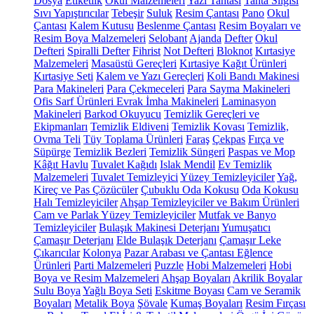
Dosya
Etiketlik
Okul Malzemeleri
Yazı Tahtası
Tahta Silgisi
Sıvı Yapıştırıcılar
Tebeşir
Suluk
Resim Çantası
Pano
Okul
Çantası
Kalem Kutusu
Beslenme Çantası
Resim Boyaları ve
Resim Boya Malzemeleri
Selobant
Ajanda
Defter
Okul
Defteri
Spiralli Defter
Fihrist
Not Defteri
Bloknot
Kırtasiye
Malzemeleri
Masaüstü Gereçleri
Kırtasiye Kağıt Ürünleri
Kırtasiye Seti
Kalem ve Yazı Gereçleri
Koli Bandı Makinesi
Para Makineleri
Para Çekmeceleri
Para Sayma Makineleri
Ofis Sarf Ürünleri
Evrak İmha Makineleri
Laminasyon
Makineleri
Barkod Okuyucu
Temizlik Gereçleri ve
Ekipmanları
Temizlik Eldiveni
Temizlik Kovası
Temizlik,
Ovma Teli
Tüy Toplama Ürünleri
Faraş
Çekpas
Fırça ve
Süpürge
Temizlik Bezleri
Temizlik Süngeri
Paspas ve Mop
Kâğıt Havlu
Tuvalet Kağıdı
Islak Mendil
Ev Temizlik
Malzemeleri
Tuvalet Temizleyici
Yüzey Temizleyiciler
Yağ,
Kireç ve Pas Çözücüler
Çubuklu Oda Kokusu
Oda Kokusu
Halı Temizleyiciler
Ahşap Temizleyiciler ve Bakım Ürünleri
Cam ve Parlak Yüzey Temizleyiciler
Mutfak ve Banyo
Temizleyiciler
Bulaşık Makinesi Deterjanı
Yumuşatıcı
Çamaşır Deterjanı
Elde Bulaşık Deterjanı
Çamaşır Leke
Çıkarıcılar
Kolonya
Pazar Arabası ve Çantası
Eğlence
Ürünleri
Parti Malzemeleri
Puzzle
Hobi Malzemeleri
Hobi
Boya ve Resim Malzemeleri
Ahşap Boyaları
Akrilik Boyalar
Sulu Boya
Yağlı Boya Seti
Eskitme Boyası
Cam ve Seramik
Boyaları
Metalik Boya
Şövale
Kumaş Boyaları
Resim Fırçası