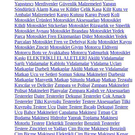
Yapıştırıcı
Merdivenler
Güvenlik Malzemeleri
Yangın
Söndürücü
Alarm
Kasa ve Kilitler
Çelik Kasa
Kilit
Kutu ve
Ambalaj Malzemeleri
Kargo Kutusu
Kargo Poşeti
Koli
Motosiklet Ürünleri
Motorsiklet Aksesuarları
Motosiklet
Kilidi
Motosiklet Stickerları
Motosiklet Rüzgarlık ve Siperlik
Motosiklet Aynası
Motosiklet Brandası
Motorsiklet Yedek
Parça
Motosiklet Fren Ekipmanları
Diğer Motosiklet Yedek
Parçaları
Motosiklet Fren ve Debriyaj Kolu
Motosiklet Kayışı
Motosiklet Zinciri
Motosiklet Giyim
Motorcu Eldiveni
Motorcu Botu ve Ayakkabısı
Motorcu Yağmurluk
Motosiklet
Kaskı
ELEKTRİKLİ EL ALETLERİ
Akülü Vidalamalar
Şarjlı Vidalamalar
Kablolu Vidalamalar
Vidalama Uçları
Matkaplar
Darbeli Matkaplar
Akülü Matkap ve Vidalamalar
Matkap Ucu ve Setleri
Somun Sıkma Makineleri
Darbesiz
Matkaplar
Manyetik Matkap
Sütunlu Matkap
Matkap Tezgahı
Kırıcılar ve Deliciler
Zımpara ve Polisaj
Zımpara Makineleri
Polisaj Makineleri
Planyalar
Zımpara Kağıdı ve Aksesuarları
Testereler
Daire Testereler
Dekupaj Testereler
Çok Amaçlı
Testereler
Tilki Kuyruğu Testereler
Testere Aksesuarları
Tilki
Kuyruğu Testere Ucu
Daire Testere Bıçağı
Dekupaj Testere
Ucu
Bahçe Makineleri
Çapalama Makinesi
Tırpan
Çit
Budama Makinesi
Hidrofor
Yaprak Toplama Makinesi
Motorlu Testere
Elektrikli Testereler
Benzinli Testereler
Testere Zincirleri ve Yağları
Çim Biçme Makinesi
Benzinli
Çim Biçme Makinesi
Elektrikli Çim Biçme Makinesi
Kenar