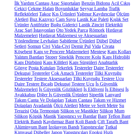
İlk Yardım Çantası
Araç Sigortaları
Benzin Bidonu
Acil Çıkış
Çekici
Çekme Halatı
Boyunluklar
Seyyar Lamba
Trafik
Reflektörleri
Takoz
Kış Ürünleri
Yağmur Kaydırıcılar
Ölçüm
Aletleri
Buz Kazıyıcı
Cam Suyu
Lastik Kar Paleti
Kışlık Set
Ürünler
Antifrizler
Buğu Giderici
Lastik Zinciri
Elektrikli
Araç Şarj İstasyonları
Oto Yedek Parça
Römork
Hırdavat
Malzemeleri
Hırdavat Malzemesi ve Aksesuarları
Yönlendirme Levhaları
Sabitleme Ürünleri
Dübel
Dübel
Setleri
Somun
Çivi
Vida-Çivi
Demir Pul
Vida
Civata
Köşebent
Kapı ve Pencere Malzemeleri
Menteşe
Kapı Kolları
Yalıtım Bantları
Stoper
Sineklik
Pencere Kolu
Kapı Hidroliği
Kapı Dürbünü
Kapı Kilitleri
Kapı Sürgüleri
Anahtarlık
Gönye
Posta Kutuları
Tekerlek
Testereler
Daire Testereler
Dekupaj Testereler
Çok Amaçlı Testereler
Tilki Kuyruğu
Testereler
Testere Aksesuarları
Tilki Kuyruğu Testere Ucu
Daire Testere Bıçağı
Dekupaj Testere Ucu
İş Güvenlik
Malzemeleri
İş Güvenlik Gözlükleri
İş Eldiveni
İş Elbisesi
İş
Ayakkabısı
Diğer İş Güvenlik Ürünleri
Siperlik
Lanyard
Takım Çanta Ve Dolapları
Takım Çantası
Takım ve Hizmet
Dolapları
Avadanlık
Ölçü Aletleri
Metre ve Şerit Metre
Su
Terazisi
Oda Termostatı
Silikon ve Mastikler
Silikon
Mum
Silikon
Köpük
Mastik
Yapıştırıcı ve Bantlar
Bant
Teflon Bant
Elektrik Bandı
Kaydırmaz Bant
Koli Bandı
Çift Taraflı Bant
Alüminyum Bant
İzolasyon Bandı
Yapıştırıcılar
Tutkal
Kimyasal Dübeller
Japon Yapıştırıcıları
Epoksi
Hızlı