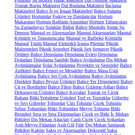
Pompası
Su Motoru
Hasat Makinesi
Dal Öğütme Makinesi
Toprak Burgu Makinesi
Dal Budama Makinesi
İlaçlama
Makineleri
Bahçe İş ve İnşaat Makineleri
Bahçe Sulama
Ürünleri
Hortumlar
Fıskiye ve Damlatıcılar
Hortum
Makaraları
Hortum Bağlantı Aparatları
Hortum Tabancaları
Su Zamanlayıcı
Sulaklar
Bidon
Bahçe Musluğu
Şişme Su
Deposu
Mangal ve Aksesuarları
Mangal Aksesuarları
Mangal
Kömürü ve Tutuşturucular
Mangal ve Barbekü
Kömürlü
Mangal
Tüplü Mangal
Elektrikli Izgara
Pürmüz
Piknik
Malzemeleri
Piknik Sepetleri
Piknik Seti
Semaver
Piknik
Örtüleri
Bahçe Depolama
Depolama Evleri
Depolama
Dolapları
Depolama Sandığı
Bahçe Aydınlatma
Dış Mekan
Aydınlatmalar
Solar Aydınlatma
Projektör ve Sensörler
Bahçe
Aplikleri
Bahçe Feneri ve Meşaleler
Bahçe Masa Üstü
Aydınlatma
Bahçe Set Üstü Aydınlatma
Bahçe Aydınlatma
Direkleri
Bahçe Peyzaj Ürünleri
Bahçe Yer Döşemeleri
Bahçe
Çit ve Bordürleri
Bahçe Filesi
Bahçe Gizleme Ağları
Bahçe
Dekorasyon Ürünleri
Bahçe Kovaları
Toprak ve Çiçek
Bakımı
Bitki Yetiştirme Ürünleri
Torf ve Topraklar
Gübreler
ve Sıvı Gübreler
Tohumlar
Çim Tohumu
Çiçek Tohumu
Sebze Tohumları
Bitki Tohumları
Meyve Tohumu
Bitki
Besinleri
Sera ve Sera Ekipmanları
Çiçek ve Bitki
İç Mekan
Bitkileri
Dış Mekan Ağaçları
Canlı Çiçek
Çiçek Soğanları
Aşılı Meyve Fidanları
Aşılı Gül
Fide
Dış Mekan Sarmaşık
Bitkileri
Kaktüs
Saksı ve Aksesuarları
Dekoratif Saksı