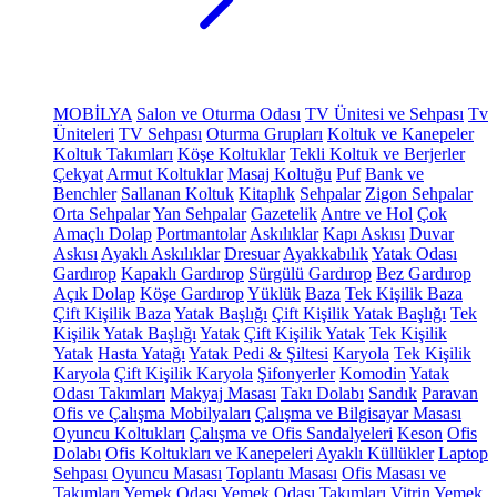
MOBİLYA
Salon ve Oturma Odası
TV Ünitesi ve Sehpası
Tv
Üniteleri
TV Sehpası
Oturma Grupları
Koltuk ve Kanepeler
Koltuk Takımları
Köşe Koltuklar
Tekli Koltuk ve Berjerler
Çekyat
Armut Koltuklar
Masaj Koltuğu
Puf
Bank ve
Benchler
Sallanan Koltuk
Kitaplık
Sehpalar
Zigon Sehpalar
Orta Sehpalar
Yan Sehpalar
Gazetelik
Antre ve Hol
Çok
Amaçlı Dolap
Portmantolar
Askılıklar
Kapı Askısı
Duvar
Askısı
Ayaklı Askılıklar
Dresuar
Ayakkabılık
Yatak Odası
Gardırop
Kapaklı Gardırop
Sürgülü Gardırop
Bez Gardırop
Açık Dolap
Köşe Gardırop
Yüklük
Baza
Tek Kişilik Baza
Çift Kişilik Baza
Yatak Başlığı
Çift Kişilik Yatak Başlığı
Tek
Kişilik Yatak Başlığı
Yatak
Çift Kişilik Yatak
Tek Kişilik
Yatak
Hasta Yatağı
Yatak Pedi & Şiltesi
Karyola
Tek Kişilik
Karyola
Çift Kişilik Karyola
Şifonyerler
Komodin
Yatak
Odası Takımları
Makyaj Masası
Takı Dolabı
Sandık
Paravan
Ofis ve Çalışma Mobilyaları
Çalışma ve Bilgisayar Masası
Oyuncu Koltukları
Çalışma ve Ofis Sandalyeleri
Keson
Ofis
Dolabı
Ofis Koltukları ve Kanepeleri
Ayaklı Küllükler
Laptop
Sehpası
Oyuncu Masası
Toplantı Masası
Ofis Masası ve
Takımları
Yemek Odası
Yemek Odası Takımları
Vitrin
Yemek