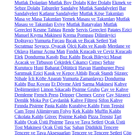
Mutfak Dolapları
Mutfak Boy Dolabı
Kiler Dolabı
Ekmek ve
Sebze Dolabı
Tabureler
Sandalye
Mutfak Sandalyeleri
Bar
Sandalyeleri
Katlanır Sandalyeler
Mutfak Köşe Takımları
Masa ve Masa Takımları
Yemek Masası ve Takımları
Mutfak
Masası ve Takımları
Eviye
Mutfak Bataryaları
Mutfak
Gereçleri
Kesme Tahtası
Rende
Servis Gereçleri
Patates Ezici
Manuel Kıyma Makinesi
Krema Pompası
Dilimleyici
Doğrayıcı
Yumurta Fırçası
Bıçak ve Bıçak Setleri
Yağ
Sıçratmaz
Soyucu, Oyacak
Ölçü Kabı ve Kaşığı
Merdane ve
Oklava
Hamur Açma Matı
Fındık Kıracağı ve Ceviz Kıracağı
Elek
Dondurma Kaşığı
Buz Kalıbı
Bıçak Bileyici Masat
Açacak ve Tirbuşon
Çekirdek Çıkarıcı
Çırpıcı
Sebze
Kurutucu
Huni
Baharat Öğütücü
Havan
Hamburger Presi
Sarımsak Ezici
Kaşık ve Kepçe Altlığı
Bıçak Standı
Süzgeç
Nihale
İçli Köfte Aparatı
Yumurta Zamanlayıcı
Dondurma
Kalıbı
Buz Kovası
Et Dövme Aleti
Sarma Makinesi
Kahve
Değirmenleri
Limon Sıkacağı
Pişirme Grubu
Çay ve Kahve
Demleme
French Press
Dripper
Chemex
Cezve
Çay Süzgeci
Demlik
Moka Pot
Çaydanlık
Kahve Filtresi
Sifon Kahve
Fırında Pişirme
Pasta Kalıbı
Kurabiye Kalıbı
Fırın Tepsisi
Cam Tepsi
Alüminyum Folyo
Kek Kalıbı
Muffin Kalıbı
Çikolata Kalıbı
Güveç
Pişirme Kağıdı
Pizza Tepsisi
Tart
Kalıbı
Ocak Üstü Pişirme
Tava ve Tava Setleri
Ocak Üstü
Tost Makinesi
Ocak Üstü Sac
Sahan
Düdüklü Tencere
Tencere ve Tava Aksesuarları
Tencere ve Tencere Setleri
Çöp