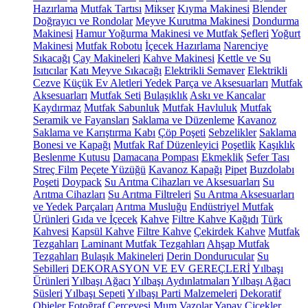
Hazırlama
Mutfak Tartısı
Mikser
Kıyma Makinesi
Blender
Doğrayıcı ve Rondolar
Meyve Kurutma Makinesi
Dondurma
Makinesi
Hamur Yoğurma Makinesi ve Mutfak Şefleri
Yoğurt
Makinesi
Mutfak Robotu
İçecek Hazırlama
Narenciye
Sıkacağı
Çay Makineleri
Kahve Makinesi
Kettle ve Su
Isıtıcılar
Katı Meyve Sıkacağı
Elektrikli Semaver
Elektrikli
Cezve
Küçük Ev Aletleri Yedek Parça ve Aksesuarları
Mutfak
Aksesuarları
Mutfak Seti
Bulaşıklık
Askı ve Kancalar
Kaydırmaz
Mutfak Sabunluk
Mutfak Havluluk
Mutfak
Seramik ve Fayansları
Saklama ve Düzenleme
Kavanoz
Saklama ve Karıştırma Kabı
Çöp Poşeti
Sebzelikler
Saklama
Bonesi ve Kapağı
Mutfak Raf Düzenleyici
Poşetlik
Kaşıklık
Beslenme Kutusu
Damacana Pompası
Ekmeklik
Sefer Tası
Streç Film
Peçete Yüzüğü
Kavanoz Kapağı
Pipet
Buzdolabı
Poşeti
Doypack
Su Arıtma Cihazları ve Aksesuarları
Su
Arıtma Cihazları
Su Arıtma Filtreleri
Su Arıtma Aksesuarları
ve Yedek Parçaları
Arıtma Musluğu
Endüstriyel Mutfak
Ürünleri
Gıda ve İçecek
Kahve
Filtre Kahve Kağıdı
Türk
Kahvesi
Kapsül Kahve
Filtre Kahve
Çekirdek Kahve
Mutfak
Tezgahları
Laminant Mutfak Tezgahları
Ahşap Mutfak
Tezgahları
Bulaşık Makineleri
Derin Dondurucular
Su
Sebilleri
DEKORASYON VE EV GEREÇLERİ
Yılbaşı
Ürünleri
Yılbaşı Ağacı
Yılbaşı Aydınlatmaları
Yılbaşı Ağacı
Süsleri
Yılbaşı Sepeti
Yılbaşı Parti Malzemeleri
Dekoratif
Objeler
Fotoğraf Çerçevesi
Mum
Vazolar
Yapay Çiçekler