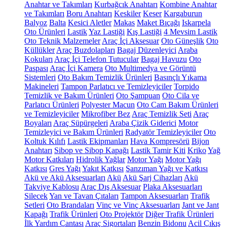
Anahtar ve Takımları
Kurbağcık Anahtarı
Kombine Anahtar
ve Takımları
Boru Anahtarı
Keskiler
Keser
Kargaburun
Balyoz
Balta
Kesici Aletler
Makas
Maket Bıçağı
Iskarpela
Oto Ürünleri
Lastik
Yaz Lastiği
Kış Lastiği
4 Mevsim Lastik
Oto Teknik Malzemeler
Araç İçi Aksesuar
Oto Güneşlik
Oto
Küllükler
Araç Buzdolapları
Bagaj Düzenleyici
Araba
Kokuları
Araç İçi Telefon Tutucular
Bagaj Havuzu
Oto
Paspası
Araç İçi Kamera
Oto Multimedya ve Görüntü
Sistemleri
Oto Bakım Temizlik Ürünleri
Basınçlı Yıkama
Makineleri
Tampon Parlatıcı ve Temizleyiciler
Torpido
Temizlik ve Bakım Ürünleri
Oto Şampuan
Oto Cila ve
Parlatıcı Ürünleri
Polyester Macun
Oto Cam Bakım Ürünleri
ve Temizleyiciler
Mikrofiber Bez
Araç Temizlik Seti
Araç
Boyaları
Araç Süpürgeleri
Araba Çizik Giderici
Motor
Temizleyici ve Bakım Ürünleri
Radyatör Temizleyiciler
Oto
Koltuk Kılıfı
Lastik Ekipmanları
Hava Kompresörü
Bijon
Anahtarı
Sibop ve Sibop Kapağı
Lastik Tamir Kiti
Kriko
Yağ
Motor Katkıları
Hidrolik Yağlar
Motor Yağı
Motor Yağı
Katkısı
Gres Yağı
Yakıt Katkısı
Şanzıman Yağı ve Katkısı
Akü ve Akü Aksesuarları
Akü
Akü Şarj Cihazları
Akü
Takviye Kablosu
Araç Dış Aksesuar
Plaka Aksesuarları
Silecek
Yan ve Tavan Çıtaları
Tampon Aksesuarları
Trafik
Setleri
Oto Brandaları
Vinç ve Vinç Aksesuarları
Jant ve Jant
Kapağı
Trafik Ürünleri
Oto Projektör
Diğer Trafik Ürünleri
İlk Yardım Çantası
Araç Sigortaları
Benzin Bidonu
Acil Çıkış