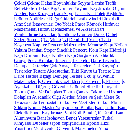
Çekici
Çekme Halatı
Boyunluklar
Seyyar Lamba
Trafik
Reflektörleri
Takoz
Kış Ürünleri
Yağmur Kaydırıcılar
Ölçüm
Aletleri
Buz Kazıyıcı
Cam Suyu
Lastik Kar Paleti
Kışlık Set
Ürünler
Antifrizler
Buğu Giderici
Lastik Zinciri
Elektrikli
Araç Şarj İstasyonları
Oto Yedek Parça
Römork
Hırdavat
Malzemeleri
Hırdavat Malzemesi ve Aksesuarları
Yönlendirme Levhaları
Sabitleme Ürünleri
Dübel
Dübel
Setleri
Somun
Çivi
Vida-Çivi
Demir Pul
Vida
Civata
Köşebent
Kapı ve Pencere Malzemeleri
Menteşe
Kapı Kolları
Yalıtım Bantları
Stoper
Sineklik
Pencere Kolu
Kapı Hidroliği
Kapı Dürbünü
Kapı Kilitleri
Kapı Sürgüleri
Anahtarlık
Gönye
Posta Kutuları
Tekerlek
Testereler
Daire Testereler
Dekupaj Testereler
Çok Amaçlı Testereler
Tilki Kuyruğu
Testereler
Testere Aksesuarları
Tilki Kuyruğu Testere Ucu
Daire Testere Bıçağı
Dekupaj Testere Ucu
İş Güvenlik
Malzemeleri
İş Güvenlik Gözlükleri
İş Eldiveni
İş Elbisesi
İş
Ayakkabısı
Diğer İş Güvenlik Ürünleri
Siperlik
Lanyard
Takım Çanta Ve Dolapları
Takım Çantası
Takım ve Hizmet
Dolapları
Avadanlık
Ölçü Aletleri
Metre ve Şerit Metre
Su
Terazisi
Oda Termostatı
Silikon ve Mastikler
Silikon
Mum
Silikon
Köpük
Mastik
Yapıştırıcı ve Bantlar
Bant
Teflon Bant
Elektrik Bandı
Kaydırmaz Bant
Koli Bandı
Çift Taraflı Bant
Alüminyum Bant
İzolasyon Bandı
Yapıştırıcılar
Tutkal
Kimyasal Dübeller
Japon Yapıştırıcıları
Epoksi
Hızlı
Yapıştırıcı
Merdivenler
Güvenlik Malzemeleri
Yangın