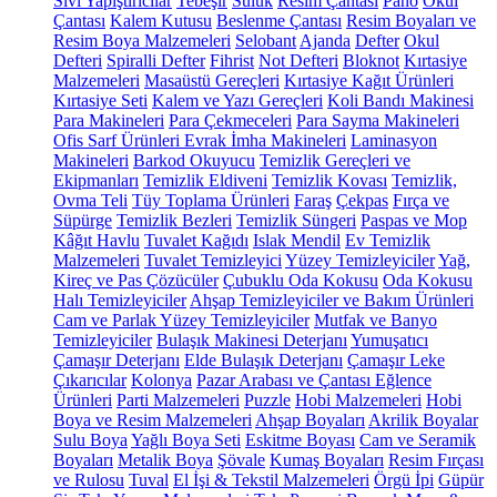
Sıvı Yapıştırıcılar
Tebeşir
Suluk
Resim Çantası
Pano
Okul
Çantası
Kalem Kutusu
Beslenme Çantası
Resim Boyaları ve
Resim Boya Malzemeleri
Selobant
Ajanda
Defter
Okul
Defteri
Spiralli Defter
Fihrist
Not Defteri
Bloknot
Kırtasiye
Malzemeleri
Masaüstü Gereçleri
Kırtasiye Kağıt Ürünleri
Kırtasiye Seti
Kalem ve Yazı Gereçleri
Koli Bandı Makinesi
Para Makineleri
Para Çekmeceleri
Para Sayma Makineleri
Ofis Sarf Ürünleri
Evrak İmha Makineleri
Laminasyon
Makineleri
Barkod Okuyucu
Temizlik Gereçleri ve
Ekipmanları
Temizlik Eldiveni
Temizlik Kovası
Temizlik,
Ovma Teli
Tüy Toplama Ürünleri
Faraş
Çekpas
Fırça ve
Süpürge
Temizlik Bezleri
Temizlik Süngeri
Paspas ve Mop
Kâğıt Havlu
Tuvalet Kağıdı
Islak Mendil
Ev Temizlik
Malzemeleri
Tuvalet Temizleyici
Yüzey Temizleyiciler
Yağ,
Kireç ve Pas Çözücüler
Çubuklu Oda Kokusu
Oda Kokusu
Halı Temizleyiciler
Ahşap Temizleyiciler ve Bakım Ürünleri
Cam ve Parlak Yüzey Temizleyiciler
Mutfak ve Banyo
Temizleyiciler
Bulaşık Makinesi Deterjanı
Yumuşatıcı
Çamaşır Deterjanı
Elde Bulaşık Deterjanı
Çamaşır Leke
Çıkarıcılar
Kolonya
Pazar Arabası ve Çantası
Eğlence
Ürünleri
Parti Malzemeleri
Puzzle
Hobi Malzemeleri
Hobi
Boya ve Resim Malzemeleri
Ahşap Boyaları
Akrilik Boyalar
Sulu Boya
Yağlı Boya Seti
Eskitme Boyası
Cam ve Seramik
Boyaları
Metalik Boya
Şövale
Kumaş Boyaları
Resim Fırçası
ve Rulosu
Tuval
El İşi & Tekstil Malzemeleri
Örgü İpi
Güpür