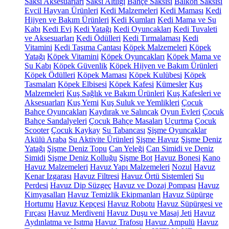
Saksı Aksesuarları
Saksı Altlığı
Bahçe Saksısı
Balkon Saksısı
Evcil Hayvan Ürünleri
Kedi Malzemeleri
Kedi Maması
Kedi
Hijyen ve Bakım Ürünleri
Kedi Kumları
Kedi Mama ve Su
Kabı
Kedi Evi
Kedi Yatağı
Kedi Oyuncakları
Kedi Tuvaleti
ve Aksesuarları
Kedi Ödülleri
Kedi Tırmalaması
Kedi
Vitamini
Kedi Taşıma Çantası
Köpek Malzemeleri
Köpek
Yatağı
Köpek Vitamini
Köpek Oyuncakları
Köpek Mama ve
Su Kabı
Köpek Güvenlik
Köpek Hijyen ve Bakım Ürünleri
Köpek Ödülleri
Köpek Maması
Köpek Kulübesi
Köpek
Tasmaları
Köpek Elbisesi
Köpek Kafesi
Kümesler
Kuş
Malzemeleri
Kuş Sağlık ve Bakım Ürünleri
Kuş Kafesleri ve
Aksesuarları
Kuş Yemi
Kuş Suluk ve Yemlikleri
Çocuk
Bahçe Oyuncakları
Kaydırak ve Salıncak
Oyun Evleri
Çocuk
Bahçe Sandalyeleri
Çocuk Bahçe Masaları
Uçurtma
Çocuk
Scooter
Çocuk Kaykay
Su Tabancası
Şişme Oyuncaklar
Akülü Araba
Su Aktivite Ürünleri
Şişme Havuz
Şişme Deniz
Yatağı
Şişme Deniz Topu
Can Yeleği
Can Simidi ve Deniz
Simidi
Şişme Deniz Kolluğu
Şişme Bot
Havuz Bonesi
Kano
Havuz Malzemeleri
Havuz Yapı Malzemeleri
Nozul
Havuz
Kenar Izgarası
Havuz Filtresi
Havuz Örtü Sistemleri
Su
Perdesi
Havuz Dip Süzgeç
Havuz ve Dozaj Pompası
Havuz
Kimyasalları
Havuz Temizlik Ekipmanları
Havuz Süpürge
Hortumu
Havuz Kepçesi
Havuz Robotu
Havuz Süpürgesi ve
Fırçası
Havuz Merdiveni
Havuz Duşu ve Masaj Jeti
Havuz
Aydınlatma ve Isıtma
Havuz Trafosu
Havuz Ampulü
Havuz