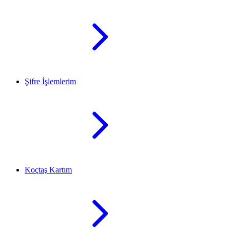
Şifre İşlemlerim
Koçtaş Kartım