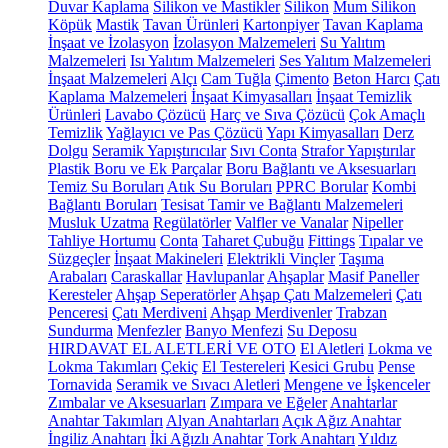
Duvar Kaplama
Silikon ve Mastikler
Silikon
Mum Silikon
Köpük
Mastik
Tavan Ürünleri
Kartonpiyer
Tavan Kaplama
İnşaat ve İzolasyon
İzolasyon Malzemeleri
Su Yalıtım
Malzemeleri
Isı Yalıtım Malzemeleri
Ses Yalıtım Malzemeleri
İnşaat Malzemeleri
Alçı
Cam Tuğla
Çimento
Beton Harcı
Çatı
Kaplama Malzemeleri
İnşaat Kimyasalları
İnşaat Temizlik
Ürünleri
Lavabo Çözücü
Harç ve Sıva Çözücü
Çok Amaçlı
Temizlik
Yağlayıcı ve Pas Çözücü
Yapı Kimyasalları
Derz
Dolgu
Seramik Yapıştırıcılar
Sıvı Conta
Strafor Yapıştırılar
Plastik Boru ve Ek Parçalar
Boru Bağlantı ve Aksesuarları
Temiz Su Boruları
Atık Su Boruları
PPRC Borular
Kombi
Bağlantı Boruları
Tesisat Tamir ve Bağlantı Malzemeleri
Musluk Uzatma
Regülatörler
Valfler ve Vanalar
Nipeller
Tahliye Hortumu
Conta
Taharet Çubuğu
Fittings
Tıpalar ve
Süzgeçler
İnşaat Makineleri
Elektrikli Vinçler
Taşıma
Arabaları
Caraskallar
Havlupanlar
Ahşaplar
Masif Paneller
Keresteler
Ahşap Seperatörler
Ahşap Çatı Malzemeleri
Çatı
Penceresi
Çatı Merdiveni
Ahşap Merdivenler
Trabzan
Sundurma
Menfezler
Banyo Menfezi
Su Deposu
HIRDAVAT EL ALETLERİ VE OTO
El Aletleri
Lokma ve
Lokma Takımları
Çekiç
El Testereleri
Kesici Grubu
Pense
Tornavida
Seramik ve Sıvacı Aletleri
Mengene ve İşkenceler
Zımbalar ve Aksesuarları
Zımpara ve Eğeler
Anahtarlar
Anahtar Takımları
Alyan Anahtarları
Açık Ağız Anahtar
İngiliz Anahtarı
İki Ağızlı Anahtar
Tork Anahtarı
Yıldız