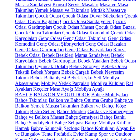
Masası Sandalyesi
Konsol
Servis Masaları
Masa ve Masa
Takımları
Yemek Masası ve Takımları
Mutfak Masası ve
Takımları
Çocuk Odası
Çocuk Odası Duvar Stickerları
Çocuk
Odası Duvar Kağıtları
Çocuk Odası Sandalyeleri
Çocuk
Odası Gardıropları
Çocuk Odası Masası
Çocuk Odası Bazası
Çocuk Odası Takımları
Çocuk Odası Komodini
Çocuk Odası
Karyolaları
Genç Odası
Genç Odası Takımları
Genç Odası
Komodini
Genç Odası Şifonyerleri
Genç Odası Bazaları
Genç Odası Gardıropları
Genç Odası Karyolaları
Ranza
Bebek Odası
Bebek Beşikleri
Mama Sandalyesi
Bebek
Karyolaları
Bebek Gardıropları
Bebek Yatakları
Bebek Odası
Takımları
Oyuncak Dolabı
Bebek Şifonyer
Bebek Odası
Tekstili
Bebek Yorganı
Bebek Çarşafı
Bebek Nevresim
Takımı
Bebek Battaniyesi
Bebek Uyku Seti
Mobilya
Aksesuarları
Mobilya Yedek Parçaları
Mobilya Kulpları
Raf
Ayakları
Keçeler
Masa Ayağı
Mobilya Ayağı
BAHÇE,BALKON VE OUTDOOR
Bahçe Mobilyaları
Bahçe Takımları
Balkon ve Bahçe Oturma Grubu
Bahçe ve
Balkon Yemek Masası Takımları
Balkon ve Bahçe Köşe
Takımı
Bistro Setleri
Bahçe Minderi
Çardak ve Kameriyeler
Bahçe ve Balkon Masası
Bahçe Şemsiyesi
Bahçe Bankı
Bahçe Sandalyeleri
Bahçe Sehpası
Bahçe Mobilya Kılıfları
Hamak
Bahçe Salıncağı
Şezlong
Bahçe Koltukları
Ahşap Ev
ve Bungalov
Tente
Prefabrik Evler
Kamp Spor ve Outdoor
Kamp Malzemeleri
Çadırlar
Kamp Sandalyesi
Uyku Tulumu