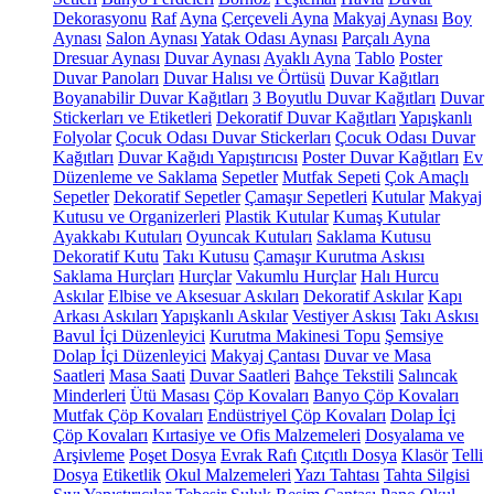
Dekorasyonu
Raf
Ayna
Çerçeveli Ayna
Makyaj Aynası
Boy
Aynası
Salon Aynası
Yatak Odası Aynası
Parçalı Ayna
Dresuar Aynası
Duvar Aynası
Ayaklı Ayna
Tablo
Poster
Duvar Panoları
Duvar Halısı ve Örtüsü
Duvar Kağıtları
Boyanabilir Duvar Kağıtları
3 Boyutlu Duvar Kağıtları
Duvar
Stickerları ve Etiketleri
Dekoratif Duvar Kağıtları
Yapışkanlı
Folyolar
Çocuk Odası Duvar Stickerları
Çocuk Odası Duvar
Kağıtları
Duvar Kağıdı Yapıştırıcısı
Poster Duvar Kağıtları
Ev
Düzenleme ve Saklama
Sepetler
Mutfak Sepeti
Çok Amaçlı
Sepetler
Dekoratif Sepetler
Çamaşır Sepetleri
Kutular
Makyaj
Kutusu ve Organizerleri
Plastik Kutular
Kumaş Kutular
Ayakkabı Kutuları
Oyuncak Kutuları
Saklama Kutusu
Dekoratif Kutu
Takı Kutusu
Çamaşır Kurutma Askısı
Saklama Hurçları
Hurçlar
Vakumlu Hurçlar
Halı Hurcu
Askılar
Elbise ve Aksesuar Askıları
Dekoratif Askılar
Kapı
Arkası Askıları
Yapışkanlı Askılar
Vestiyer Askısı
Takı Askısı
Bavul İçi Düzenleyici
Kurutma Makinesi Topu
Şemsiye
Dolap İçi Düzenleyici
Makyaj Çantası
Duvar ve Masa
Saatleri
Masa Saati
Duvar Saatleri
Bahçe Tekstili
Salıncak
Minderleri
Ütü Masası
Çöp Kovaları
Banyo Çöp Kovaları
Mutfak Çöp Kovaları
Endüstriyel Çöp Kovaları
Dolap İçi
Çöp Kovaları
Kırtasiye ve Ofis Malzemeleri
Dosyalama ve
Arşivleme
Poşet Dosya
Evrak Rafı
Çıtçıtlı Dosya
Klasör
Telli
Dosya
Etiketlik
Okul Malzemeleri
Yazı Tahtası
Tahta Silgisi