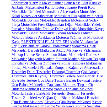
Söndürücü
Alarm
Kasa ve Kilitler
Çelik Kasa
Kilit
Kutu ve
Ambalaj Malzemeleri
Kargo Kutusu
Kargo Poşeti
Koli
Motosiklet Ürünleri
Motorsiklet Aksesuarları
Motosiklet
Kilidi
Motosiklet Stickerları
Motosiklet Rüzgarlık ve Siperlik
Motosiklet Aynası
Motosiklet Brandası
Motorsiklet Yedek
Parça
Motosiklet Fren Ekipmanları
Diğer Motosiklet Yedek
Parçaları
Motosiklet Fren ve Debriyaj Kolu
Motosiklet Kayışı
Motosiklet Zinciri
Motosiklet Giyim
Motorcu Eldiveni
Motorcu Botu ve Ayakkabısı
Motorcu Yağmurluk
Motosiklet
Kaskı
ELEKTRİKLİ EL ALETLERİ
Akülü Vidalamalar
Şarjlı Vidalamalar
Kablolu Vidalamalar
Vidalama Uçları
Matkaplar
Darbeli Matkaplar
Akülü Matkap ve Vidalamalar
Matkap Ucu ve Setleri
Somun Sıkma Makineleri
Darbesiz
Matkaplar
Manyetik Matkap
Sütunlu Matkap
Matkap Tezgahı
Kırıcılar ve Deliciler
Zımpara ve Polisaj
Zımpara Makineleri
Polisaj Makineleri
Planyalar
Zımpara Kağıdı ve Aksesuarları
Testereler
Daire Testereler
Dekupaj Testereler
Çok Amaçlı
Testereler
Tilki Kuyruğu Testereler
Testere Aksesuarları
Tilki
Kuyruğu Testere Ucu
Daire Testere Bıçağı
Dekupaj Testere
Ucu
Bahçe Makineleri
Çapalama Makinesi
Tırpan
Çit
Budama Makinesi
Hidrofor
Yaprak Toplama Makinesi
Motorlu Testere
Elektrikli Testereler
Benzinli Testereler
Testere Zincirleri ve Yağları
Çim Biçme Makinesi
Benzinli
Çim Biçme Makinesi
Elektrikli Çim Biçme Makinesi
Kenar
Kesme Makinesi
Çim Biçme Yedek Parça
Pompa
Santrifüj