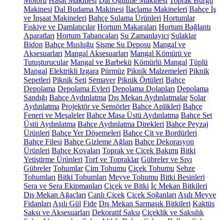
Motoru
Hasat Makinesi
Dal Öğütme Makinesi
Toprak Burgu
Makinesi
Dal Budama Makinesi
İlaçlama Makineleri
Bahçe İş
ve İnşaat Makineleri
Bahçe Sulama Ürünleri
Hortumlar
Fıskiye ve Damlatıcılar
Hortum Makaraları
Hortum Bağlantı
Aparatları
Hortum Tabancaları
Su Zamanlayıcı
Sulaklar
Bidon
Bahçe Musluğu
Şişme Su Deposu
Mangal ve
Aksesuarları
Mangal Aksesuarları
Mangal Kömürü ve
Tutuşturucular
Mangal ve Barbekü
Kömürlü Mangal
Tüplü
Mangal
Elektrikli Izgara
Pürmüz
Piknik Malzemeleri
Piknik
Sepetleri
Piknik Seti
Semaver
Piknik Örtüleri
Bahçe
Depolama
Depolama Evleri
Depolama Dolapları
Depolama
Sandığı
Bahçe Aydınlatma
Dış Mekan Aydınlatmalar
Solar
Aydınlatma
Projektör ve Sensörler
Bahçe Aplikleri
Bahçe
Feneri ve Meşaleler
Bahçe Masa Üstü Aydınlatma
Bahçe Set
Üstü Aydınlatma
Bahçe Aydınlatma Direkleri
Bahçe Peyzaj
Ürünleri
Bahçe Yer Döşemeleri
Bahçe Çit ve Bordürleri
Bahçe Filesi
Bahçe Gizleme Ağları
Bahçe Dekorasyon
Ürünleri
Bahçe Kovaları
Toprak ve Çiçek Bakımı
Bitki
Yetiştirme Ürünleri
Torf ve Topraklar
Gübreler ve Sıvı
Gübreler
Tohumlar
Çim Tohumu
Çiçek Tohumu
Sebze
Tohumları
Bitki Tohumları
Meyve Tohumu
Bitki Besinleri
Sera ve Sera Ekipmanları
Çiçek ve Bitki
İç Mekan Bitkileri
Dış Mekan Ağaçları
Canlı Çiçek
Çiçek Soğanları
Aşılı Meyve
Fidanları
Aşılı Gül
Fide
Dış Mekan Sarmaşık Bitkileri
Kaktüs
Saksı ve Aksesuarları
Dekoratif Saksı
Çiçeklik ve Saksılık