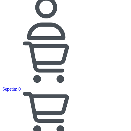
Sepetim
0