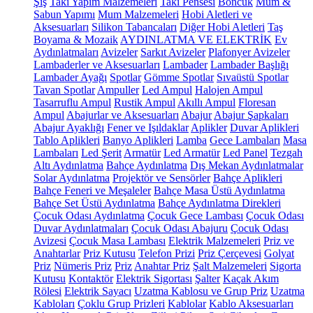
Şiş
Takı Yapım Malzemeleri
Takı Pensesi
Boncuk
Mum &
Sabun Yapımı
Mum Malzemeleri
Hobi Aletleri ve
Aksesuarları
Silikon Tabancaları
Diğer Hobi Aletleri
Taş
Boyama & Mozaik
AYDINLATMA VE ELEKTRİK
Ev
Aydınlatmaları
Avizeler
Sarkıt Avizeler
Plafonyer Avizeler
Lambaderler ve Aksesuarları
Lambader
Lambader Başlığı
Lambader Ayağı
Spotlar
Gömme Spotlar
Sıvaüstü Spotlar
Tavan Spotlar
Ampuller
Led Ampul
Halojen Ampul
Tasarruflu Ampul
Rustik Ampul
Akıllı Ampul
Floresan
Ampul
Abajurlar ve Aksesuarları
Abajur
Abajur Şapkaları
Abajur Ayaklığı
Fener ve Işıldaklar
Aplikler
Duvar Aplikleri
Tablo Aplikleri
Banyo Aplikleri
Lamba
Gece Lambaları
Masa
Lambaları
Led Şerit
Armatür
Led Armatür
Led Panel
Tezgah
Altı Aydınlatma
Bahçe Aydınlatma
Dış Mekan Aydınlatmalar
Solar Aydınlatma
Projektör ve Sensörler
Bahçe Aplikleri
Bahçe Feneri ve Meşaleler
Bahçe Masa Üstü Aydınlatma
Bahçe Set Üstü Aydınlatma
Bahçe Aydınlatma Direkleri
Çocuk Odası Aydınlatma
Çocuk Gece Lambası
Çocuk Odası
Duvar Aydınlatmaları
Çocuk Odası Abajuru
Çocuk Odası
Avizesi
Çocuk Masa Lambası
Elektrik Malzemeleri
Priz ve
Anahtarlar
Priz Kutusu
Telefon Prizi
Priz Çerçevesi
Golyat
Priz
Nümeris Priz
Priz
Anahtar Priz
Şalt Malzemeleri
Sigorta
Kutusu
Kontaktör
Elektrik Sigortası
Şalter
Kaçak Akım
Rölesi
Elektrik Sayacı
Uzatma Kablosu ve Grup Priz
Uzatma
Kabloları
Çoklu Grup Prizleri
Kablolar
Kablo Aksesuarları