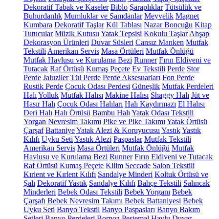
Dekoratif Tabak ve Kaseler
Biblo
Şaraplıklar
Tütsülük ve
Buhurdanlık
Mumluklar ve Şamdanlar
Meyvelik
Magnet
Kumbara
Dekoratif Taşlar
Kül Tablası
Nazar Boncuğu
Kitap
Tutucular
Müzik Kutusu
Yatak Tepsisi
Kokulu Taşlar
Ahşap
Dekorasyon Ürünleri
Duvar Süsleri
Cansız Manken
Mutfak
Tekstili
Amerikan Servis
Masa Örtüleri
Mutfak Önlüğü
Mutfak Havlusu ve Kurulama Bezi
Runner
Fırın Eldiveni ve
Tutacak
Raf Örtüsü
Kumaş Peçete
Ev Tekstili
Perde
Stor
Perde
Jaluziler
Tül Perde
Perde Aksesuarları
Fon Perde
Rustik Perde
Çocuk Odası Perdesi
Güneşlik
Mutfak Perdeleri
Halı
Yolluk
Mutfak Halısı
Makine Halısı
Shaggy Halı
Jüt ve
Hasır Halı
Çocuk Odası Halıları
Halı Kaydırmazı
El Halısı
Deri Halı
Halı Örtüsü
Bambu Halı
Yatak Odası Tekstili
Yorgan
Nevresim Takımı
Pike ve Pike Takımı
Yatak Örtüsü
Çarşaf
Battaniye
Yatak Alezi & Koruyucusu
Yastık
Yastık
Kılıfı
Uyku Seti
Yastık Alezi
Paspaslar
Mutfak Tekstili
Amerikan Servis
Masa Örtüleri
Mutfak Önlüğü
Mutfak
Havlusu ve Kurulama Bezi
Runner
Fırın Eldiveni ve Tutacak
Raf Örtüsü
Kumaş Peçete
Kilim
Seccade
Salon Tekstili
Kırlent ve Kırlent Kılıfı
Sandalye Minderi
Koltuk Örtüsü ve
Şalı
Dekoratif Yastık
Sandalye Kılıfı
Bahçe Tekstili
Salıncak
Minderleri
Bebek Odası Tekstili
Bebek Yorganı
Bebek
Çarşafı
Bebek Nevresim Takımı
Bebek Battaniyesi
Bebek
Uyku Seti
Banyo Tekstil
Banyo Paspasları
Banyo Bakım
Setleri
Banyo Perdeleri
Bornoz
Peştemal
Havlu
Duvar