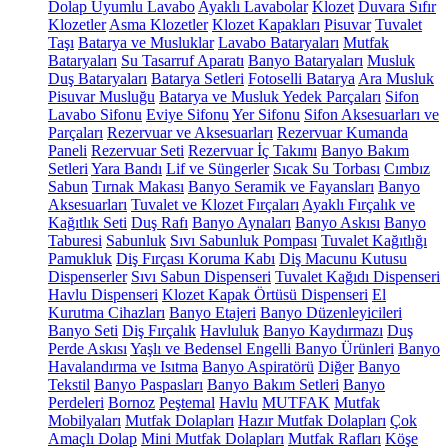
Dolap Uyumlu Lavabo
Ayaklı Lavabolar
Klozet
Duvara Sıfır
Klozetler
Asma Klozetler
Klozet Kapakları
Pisuvar
Tuvalet
Taşı
Batarya ve Musluklar
Lavabo Bataryaları
Mutfak
Bataryaları
Su Tasarruf Aparatı
Banyo Bataryaları
Musluk
Duş Bataryaları
Batarya Setleri
Fotoselli Batarya
Ara Musluk
Pisuvar Musluğu
Batarya ve Musluk Yedek Parçaları
Sifon
Lavabo Sifonu
Eviye Sifonu
Yer Sifonu
Sifon Aksesuarları ve
Parçaları
Rezervuar ve Aksesuarları
Rezervuar Kumanda
Paneli
Rezervuar Seti
Rezervuar İç Takımı
Banyo Bakım
Setleri
Yara Bandı
Lif ve Süngerler
Sıcak Su Torbası
Cımbız
Sabun
Tırnak Makası
Banyo Seramik ve Fayansları
Banyo
Aksesuarları
Tuvalet ve Klozet Fırçaları
Ayaklı Fırçalık ve
Kağıtlık Seti
Duş Rafı
Banyo Aynaları
Banyo Askısı
Banyo
Taburesi
Sabunluk
Sıvı Sabunluk Pompası
Tuvalet Kağıtlığı
Pamukluk
Diş Fırçası Koruma Kabı
Diş Macunu Kutusu
Dispenserler
Sıvı Sabun Dispenseri
Tuvalet Kağıdı Dispenseri
Havlu Dispenseri
Klozet Kapak Örtüsü Dispenseri
El
Kurutma Cihazları
Banyo Etajeri
Banyo Düzenleyicileri
Banyo Seti
Diş Fırçalık
Havluluk
Banyo Kaydırmazı
Duş
Perde Askısı
Yaşlı ve Bedensel Engelli Banyo Ürünleri
Banyo
Havalandırma ve Isıtma
Banyo Aspiratörü
Diğer
Banyo
Tekstil
Banyo Paspasları
Banyo Bakım Setleri
Banyo
Perdeleri
Bornoz
Peştemal
Havlu
MUTFAK
Mutfak
Mobilyaları
Mutfak Dolapları
Hazır Mutfak Dolapları
Çok
Amaçlı Dolap
Mini Mutfak Dolapları
Mutfak Rafları
Köşe