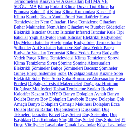
Termometresi
Karavan ve Aksesuarları
ISITMA VE
SOĞUTMA
Klima
Portatif Klima
Duvar Tipi Klima
Isı
Pompası
Salon Tipi Klima
Klima Kumandası
Kaset Tipi
Klima
Kombi
Tavan Vantilatörleri
Vantilatörler
Hava
Temizleyiciler
Nem Cihazları
Hava Temizleme Cihazları
Buhar Makineleri
Nem Alma Cihazları ve Rutubet Gidericiler
Elektrikli Isıtıcılar
Quartz Isıtıcılar
Infrared Isıtıcılar
Kule Tipi
Isıtıcılar
Yağlı Radyatör
Fanlı Isıtıcılar
Elektrikli Radyatörler
Dış Mekan Isıtıcılar
Havlupanlar
Radyatörler
Termosifonlar
Şofbenler
Ani Su Isıtıcı
Isıtma ve Soğutma Yedek Parça
Radyatör Vanaları
Termostat
Klima Yedek Parça
Radyatör
Yedek Parça
Klima Temizleyicisi
Klima Temizleme Spreyi
Klima Temizleme Sıvısı
Şömine
Şömine Aksesuarları
Elektrikli Şömineler
Bahçe Şömineleri
Bacasız Şömineler
Güneş Enerji Sistemleri
Soba
Doğalgaz Sobası
Kuzine Soba
Elektrikli Soba
Pelet Soba
Soba Borusu ve Aksesuarları
Hava
Perdesi
Doğalgaz Tesisat Malzemeleri
Doğalgaz Hortumu
Doğalgaz Menfezleri
Tesisat Temizleme Sıvıları
Boyler
Kalorifer Kazanı
BANYO
Banyo Dolapları
Aynalı Banyo
Dolabı
Banyo Boy Dolapları
Lavabolu Banyo Dolapları
Çok
Amaçlı Banyo Dolapları
Çamaşır Makinesi Dolapları
Ecza
Dolabı
Banyo Rafları
Duş Sistemleri
Duşakabin
Duş
Tekneleri
Jakuziler
Küvet
Duş Setleri
Duş Sistemleri
Duş
Başlıkları
Duş Kolonları
Sürgülü Duş Setleri
Duş Spiralleri
El
Duşu
Vitrifiyeler
Lavabolar
Çanak Lavabolar
Köşe Lavabolar