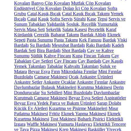
Kovaları
Banyo Çöp Kovaları
Mutfak Çöp Kovaları
Endüstriyel Çöp Kovaları
Dolap İçi Çöp Kovaları
Sofra
Grubu
Çatal,Kaşık,Bıçak
Çatal Kaşık Bıçak Takımı
Yemek
Bıçağı
Çatal
Kaşık
Sofra Servis
Sürahi
Kase
Tepsi
Servis ve
Sunum Tabakları
Yağdanlık
Sosluk, Reçellik
Yumurtalık
Servis Maşa Seti
Şekerlik
Salata Kasesi
Peçetelik
Karaf
Kürdanlık
Çerezlik
Baharat Takımı
Bardak Altlığı
Ekmek
Sepeti
Pasta Sunumu
Pasta Takımı
Kek Fanusu
Bardak
Viski
Bardağı
Su Bardağı
Meşrubat Bardağı
Rakı Bardağı
Kadeh
Bardak Seti
Bira Bardağı
Shot Bardağı
Çay ve Kahve
Sunumu
Sütlük
Kahve Fincanı
Kupa
Fincan Takımı
Çay
Tabakları
Çay Setleri
Çay Fincanı
Çay Bardağı
Çay Kaşığı
Yemek Takımları
Tabaklar
Kahvaltı Takımları
Suluk ve
Matara
Beyaz Eşya
Fırın
Mikrodalga Fırınlar
Mini Fırınlar
Buzdolabı
Çamaşır Makinesi
Ocak
Ankastre Ürünleri
Ankastre Setler
Ankastre Ocaklar
Ankastre Fırınlar
Ankastre
Davlumbazlar
Bulaşık Makineleri
Kurutma Makinesi
Derin
Dondurucular
Su Sebilleri
Mini Buzdolabı
Davlumbazlar
Kurutmalı Çamaşır Makinesi
Beyaz Eşya Setleri
Aspiratörler
Beyaz Eşya Yedek Parça ve Bakım Ürünleri
Şarap Dolabı
Küçük Ev Aletleri
Kızartma ve Pişirme Makineleri
Mısır
Patlatma Makinesi
Fritöz
Ekmek Yapma Makinesi
Ekmek
Kızartma Makinesi
Tost Makinesi
Buharlı Pişirici
Elektrikli
Izgara
Waffle Makinesi
Yumurta Haşlayıcı
Elektrikli Tencere
ve Tava
Pizza Makinesi
Krep Makinesi
Basküller
Yiyecek