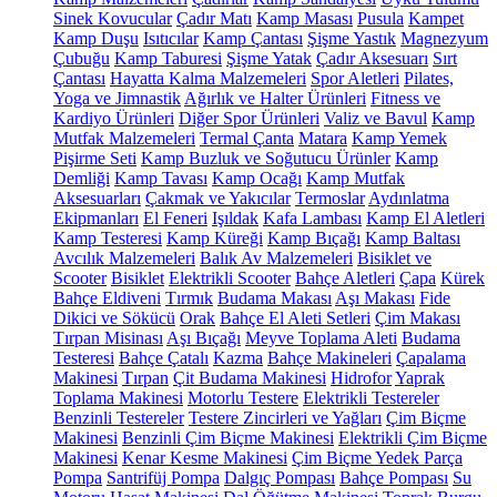
Sinek Kovucular
Çadır Matı
Kamp Masası
Pusula
Kampet
Kamp Duşu
Isıtıcılar
Kamp Çantası
Şişme Yastık
Magnezyum
Çubuğu
Kamp Taburesi
Şişme Yatak
Çadır Aksesuarı
Sırt
Çantası
Hayatta Kalma Malzemeleri
Spor Aletleri
Pilates,
Yoga ve Jimnastik
Ağırlık ve Halter Ürünleri
Fitness ve
Kardiyo Ürünleri
Diğer Spor Ürünleri
Valiz ve Bavul
Kamp
Mutfak Malzemeleri
Termal Çanta
Matara
Kamp Yemek
Pişirme Seti
Kamp Buzluk ve Soğutucu Ürünler
Kamp
Demliği
Kamp Tavası
Kamp Ocağı
Kamp Mutfak
Aksesuarları
Çakmak ve Yakıcılar
Termoslar
Aydınlatma
Ekipmanları
El Feneri
Işıldak
Kafa Lambası
Kamp El Aletleri
Kamp Testeresi
Kamp Küreği
Kamp Bıçağı
Kamp Baltası
Avcılık Malzemeleri
Balık Av Malzemeleri
Bisiklet ve
Scooter
Bisiklet
Elektrikli Scooter
Bahçe Aletleri
Çapa
Kürek
Bahçe Eldiveni
Tırmık
Budama Makası
Aşı Makası
Fide
Dikici ve Sökücü
Orak
Bahçe El Aleti Setleri
Çim Makası
Tırpan Misinası
Aşı Bıçağı
Meyve Toplama Aleti
Budama
Testeresi
Bahçe Çatalı
Kazma
Bahçe Makineleri
Çapalama
Makinesi
Tırpan
Çit Budama Makinesi
Hidrofor
Yaprak
Toplama Makinesi
Motorlu Testere
Elektrikli Testereler
Benzinli Testereler
Testere Zincirleri ve Yağları
Çim Biçme
Makinesi
Benzinli Çim Biçme Makinesi
Elektrikli Çim Biçme
Makinesi
Kenar Kesme Makinesi
Çim Biçme Yedek Parça
Pompa
Santrifüj Pompa
Dalgıç Pompası
Bahçe Pompası
Su