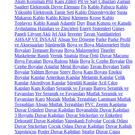
Akım Korumalı Priz
Kapı Zilleri
Pil ve Şarj Cihazları
Zaman
Saatleri
Elektronik Devre Elemanı
Fiş
Kablo Pabucu
Kablo
Yüksüğü
Elektronik Tamir Seti
Kablo Düzenleyiciler
Susta
Makaron Kablo
Kablo Klipsi
Klemens
Kroşe
Kablo
Toplayıcı
Kablo Kanalı
Adaptör
Duy
Buat Kutusu ve Kapağı
Aydınlatma Halatları ve Zincirleri
Enerji Sistemleri
Güneş
Paneli
Lityum Akü
Jel Akü
İnverter
Tavan Vantilatörleri
AHŞAP VE İNŞAAT
Ahşap Yer Döşeme
Parke
Parke Profil
ve Aksesuarları
Süpürgelik
Boya ve Boya Malzemeleri
Hobi
Boyaları
Tempare Boyası
Boya Malzemeleri
Tinerler
Maskeleme Bandı
Vernik
Spatula
Hışır Örtü
Duvar Macunu
Boya Fırçaları
Boya Rulosu
Mala
Boya
İç Cephe Boyalar
Dış
Cephe Boyalar
Astarlar
Metal Boyaları
Tavan Boyaları
Yağlı
Boyalar
Yalıtım Boyası
Sprey Boya
Kapı Boyası
Epoksi
Boyalar
Kapılar
Amerikan Kapılar
Melamin Kapılar
Çelik
Kapılar
Akordiyon Kapılar
Sürgülü Kapılar
Acil Çıkış
Kapıları
Kapı Kolları
Seramik ve Fayans
Banyo Seramik ve
Fayansları
Yer Seramik ve Fayansları
Mutfak Seramik ve
Fayansları
Karo
Mozaik
Mutfak Tezgahları
Laminant Mutfak
Tezgahları
Ahşap Mutfak Tezgahları
PVC Zemin Kaplama
Duvar Ürünleri
Duvar Kağıtları
Boyanabilir Duvar Kağıtları
3 Boyutlu Duvar Kağıtları
Duvar Stickerları ve Etiketleri
Dekoratif Duvar Kağıtları
Yapışkanlı Folyolar
Çocuk Odası
Duvar Stickerları
Çocuk Odası Duvar Kağıtları
Duvar Kağıdı
Yapıştırıcısı
Poster Duvar Kağıtları
Strafor
Duvar Çıtası