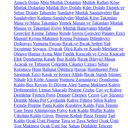
Amaçlı Dolap
Mini Mutfak Dolapları
Mutfak Rafları
Köşe
Mutfak Dolapları
Mutfak Boy Dolabı
Kiler Dolabı
Ekmek ve
Sebze Dolabı
Tabureler
Sandalye
Mutfak Sandalyeleri
Bar
Sandalyeleri
Katlanır Sandalyeler
Mutfak Köşe Takımları
Masa ve Masa Takımları
Yemek Masası ve Takımları
Mutfak
Masası ve Takımları
Eviye
Mutfak Bataryaları
Mutfak
Gereçleri
Kesme Tahtası
Rende
Servis Gereçleri
Patates Ezici
Manuel Kıyma Makinesi
Krema Pompası
Dilimleyici
Doğrayıcı
Yumurta Fırçası
Bıçak ve Bıçak Setleri
Yağ
Sıçratmaz
Soyucu, Oyacak
Ölçü Kabı ve Kaşığı
Merdane ve
Oklava
Hamur Açma Matı
Fındık Kıracağı ve Ceviz Kıracağı
Elek
Dondurma Kaşığı
Buz Kalıbı
Bıçak Bileyici Masat
Açacak ve Tirbuşon
Çekirdek Çıkarıcı
Çırpıcı
Sebze
Kurutucu
Huni
Baharat Öğütücü
Havan
Hamburger Presi
Sarımsak Ezici
Kaşık ve Kepçe Altlığı
Bıçak Standı
Süzgeç
Nihale
İçli Köfte Aparatı
Yumurta Zamanlayıcı
Dondurma
Kalıbı
Buz Kovası
Et Dövme Aleti
Sarma Makinesi
Kahve
Değirmenleri
Limon Sıkacağı
Pişirme Grubu
Çay ve Kahve
Demleme
French Press
Dripper
Chemex
Cezve
Çay Süzgeci
Demlik
Moka Pot
Çaydanlık
Kahve Filtresi
Sifon Kahve
Fırında Pişirme
Pasta Kalıbı
Kurabiye Kalıbı
Fırın Tepsisi
Cam Tepsi
Alüminyum Folyo
Kek Kalıbı
Muffin Kalıbı
Çikolata Kalıbı
Güveç
Pişirme Kağıdı
Pizza Tepsisi
Tart
Kalıbı
Ocak Üstü Pişirme
Tava ve Tava Setleri
Ocak Üstü
Tost Makinesi
Ocak Üstü Sac
Sahan
Düdüklü Tencere