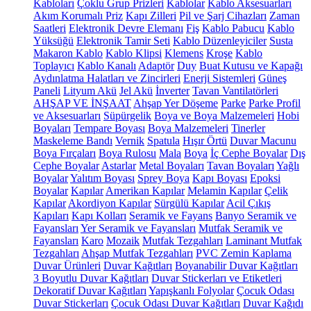
Kabloları
Çoklu Grup Prizleri
Kablolar
Kablo Aksesuarları
Akım Korumalı Priz
Kapı Zilleri
Pil ve Şarj Cihazları
Zaman
Saatleri
Elektronik Devre Elemanı
Fiş
Kablo Pabucu
Kablo
Yüksüğü
Elektronik Tamir Seti
Kablo Düzenleyiciler
Susta
Makaron Kablo
Kablo Klipsi
Klemens
Kroşe
Kablo
Toplayıcı
Kablo Kanalı
Adaptör
Duy
Buat Kutusu ve Kapağı
Aydınlatma Halatları ve Zincirleri
Enerji Sistemleri
Güneş
Paneli
Lityum Akü
Jel Akü
İnverter
Tavan Vantilatörleri
AHŞAP VE İNŞAAT
Ahşap Yer Döşeme
Parke
Parke Profil
ve Aksesuarları
Süpürgelik
Boya ve Boya Malzemeleri
Hobi
Boyaları
Tempare Boyası
Boya Malzemeleri
Tinerler
Maskeleme Bandı
Vernik
Spatula
Hışır Örtü
Duvar Macunu
Boya Fırçaları
Boya Rulosu
Mala
Boya
İç Cephe Boyalar
Dış
Cephe Boyalar
Astarlar
Metal Boyaları
Tavan Boyaları
Yağlı
Boyalar
Yalıtım Boyası
Sprey Boya
Kapı Boyası
Epoksi
Boyalar
Kapılar
Amerikan Kapılar
Melamin Kapılar
Çelik
Kapılar
Akordiyon Kapılar
Sürgülü Kapılar
Acil Çıkış
Kapıları
Kapı Kolları
Seramik ve Fayans
Banyo Seramik ve
Fayansları
Yer Seramik ve Fayansları
Mutfak Seramik ve
Fayansları
Karo
Mozaik
Mutfak Tezgahları
Laminant Mutfak
Tezgahları
Ahşap Mutfak Tezgahları
PVC Zemin Kaplama
Duvar Ürünleri
Duvar Kağıtları
Boyanabilir Duvar Kağıtları
3 Boyutlu Duvar Kağıtları
Duvar Stickerları ve Etiketleri
Dekoratif Duvar Kağıtları
Yapışkanlı Folyolar
Çocuk Odası
Duvar Stickerları
Çocuk Odası Duvar Kağıtları
Duvar Kağıdı