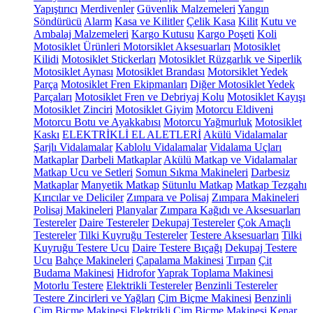
Yapıştırıcı
Merdivenler
Güvenlik Malzemeleri
Yangın
Söndürücü
Alarm
Kasa ve Kilitler
Çelik Kasa
Kilit
Kutu ve
Ambalaj Malzemeleri
Kargo Kutusu
Kargo Poşeti
Koli
Motosiklet Ürünleri
Motorsiklet Aksesuarları
Motosiklet
Kilidi
Motosiklet Stickerları
Motosiklet Rüzgarlık ve Siperlik
Motosiklet Aynası
Motosiklet Brandası
Motorsiklet Yedek
Parça
Motosiklet Fren Ekipmanları
Diğer Motosiklet Yedek
Parçaları
Motosiklet Fren ve Debriyaj Kolu
Motosiklet Kayışı
Motosiklet Zinciri
Motosiklet Giyim
Motorcu Eldiveni
Motorcu Botu ve Ayakkabısı
Motorcu Yağmurluk
Motosiklet
Kaskı
ELEKTRİKLİ EL ALETLERİ
Akülü Vidalamalar
Şarjlı Vidalamalar
Kablolu Vidalamalar
Vidalama Uçları
Matkaplar
Darbeli Matkaplar
Akülü Matkap ve Vidalamalar
Matkap Ucu ve Setleri
Somun Sıkma Makineleri
Darbesiz
Matkaplar
Manyetik Matkap
Sütunlu Matkap
Matkap Tezgahı
Kırıcılar ve Deliciler
Zımpara ve Polisaj
Zımpara Makineleri
Polisaj Makineleri
Planyalar
Zımpara Kağıdı ve Aksesuarları
Testereler
Daire Testereler
Dekupaj Testereler
Çok Amaçlı
Testereler
Tilki Kuyruğu Testereler
Testere Aksesuarları
Tilki
Kuyruğu Testere Ucu
Daire Testere Bıçağı
Dekupaj Testere
Ucu
Bahçe Makineleri
Çapalama Makinesi
Tırpan
Çit
Budama Makinesi
Hidrofor
Yaprak Toplama Makinesi
Motorlu Testere
Elektrikli Testereler
Benzinli Testereler
Testere Zincirleri ve Yağları
Çim Biçme Makinesi
Benzinli
Çim Biçme Makinesi
Elektrikli Çim Biçme Makinesi
Kenar