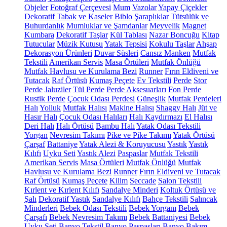
Objeler
Fotoğraf Çerçevesi
Mum
Vazolar
Yapay Çiçekler
Dekoratif Tabak ve Kaseler
Biblo
Şaraplıklar
Tütsülük ve
Buhurdanlık
Mumluklar ve Şamdanlar
Meyvelik
Magnet
Kumbara
Dekoratif Taşlar
Kül Tablası
Nazar Boncuğu
Kitap
Tutucular
Müzik Kutusu
Yatak Tepsisi
Kokulu Taşlar
Ahşap
Dekorasyon Ürünleri
Duvar Süsleri
Cansız Manken
Mutfak
Tekstili
Amerikan Servis
Masa Örtüleri
Mutfak Önlüğü
Mutfak Havlusu ve Kurulama Bezi
Runner
Fırın Eldiveni ve
Tutacak
Raf Örtüsü
Kumaş Peçete
Ev Tekstili
Perde
Stor
Perde
Jaluziler
Tül Perde
Perde Aksesuarları
Fon Perde
Rustik Perde
Çocuk Odası Perdesi
Güneşlik
Mutfak Perdeleri
Halı
Yolluk
Mutfak Halısı
Makine Halısı
Shaggy Halı
Jüt ve
Hasır Halı
Çocuk Odası Halıları
Halı Kaydırmazı
El Halısı
Deri Halı
Halı Örtüsü
Bambu Halı
Yatak Odası Tekstili
Yorgan
Nevresim Takımı
Pike ve Pike Takımı
Yatak Örtüsü
Çarşaf
Battaniye
Yatak Alezi & Koruyucusu
Yastık
Yastık
Kılıfı
Uyku Seti
Yastık Alezi
Paspaslar
Mutfak Tekstili
Amerikan Servis
Masa Örtüleri
Mutfak Önlüğü
Mutfak
Havlusu ve Kurulama Bezi
Runner
Fırın Eldiveni ve Tutacak
Raf Örtüsü
Kumaş Peçete
Kilim
Seccade
Salon Tekstili
Kırlent ve Kırlent Kılıfı
Sandalye Minderi
Koltuk Örtüsü ve
Şalı
Dekoratif Yastık
Sandalye Kılıfı
Bahçe Tekstili
Salıncak
Minderleri
Bebek Odası Tekstili
Bebek Yorganı
Bebek
Çarşafı
Bebek Nevresim Takımı
Bebek Battaniyesi
Bebek
Uyku Seti
Banyo Tekstil
Banyo Paspasları
Banyo Bakım