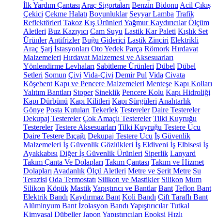
İlk Yardım Çantası
Araç Sigortaları
Benzin Bidonu
Acil Çıkış
Çekici
Çekme Halatı
Boyunluklar
Seyyar Lamba
Trafik
Reflektörleri
Takoz
Kış Ürünleri
Yağmur Kaydırıcılar
Ölçüm
Aletleri
Buz Kazıyıcı
Cam Suyu
Lastik Kar Paleti
Kışlık Set
Ürünler
Antifrizler
Buğu Giderici
Lastik Zinciri
Elektrikli
Araç Şarj İstasyonları
Oto Yedek Parça
Römork
Hırdavat
Malzemeleri
Hırdavat Malzemesi ve Aksesuarları
Yönlendirme Levhaları
Sabitleme Ürünleri
Dübel
Dübel
Setleri
Somun
Çivi
Vida-Çivi
Demir Pul
Vida
Civata
Köşebent
Kapı ve Pencere Malzemeleri
Menteşe
Kapı Kolları
Yalıtım Bantları
Stoper
Sineklik
Pencere Kolu
Kapı Hidroliği
Kapı Dürbünü
Kapı Kilitleri
Kapı Sürgüleri
Anahtarlık
Gönye
Posta Kutuları
Tekerlek
Testereler
Daire Testereler
Dekupaj Testereler
Çok Amaçlı Testereler
Tilki Kuyruğu
Testereler
Testere Aksesuarları
Tilki Kuyruğu Testere Ucu
Daire Testere Bıçağı
Dekupaj Testere Ucu
İş Güvenlik
Malzemeleri
İş Güvenlik Gözlükleri
İş Eldiveni
İş Elbisesi
İş
Ayakkabısı
Diğer İş Güvenlik Ürünleri
Siperlik
Lanyard
Takım Çanta Ve Dolapları
Takım Çantası
Takım ve Hizmet
Dolapları
Avadanlık
Ölçü Aletleri
Metre ve Şerit Metre
Su
Terazisi
Oda Termostatı
Silikon ve Mastikler
Silikon
Mum
Silikon
Köpük
Mastik
Yapıştırıcı ve Bantlar
Bant
Teflon Bant
Elektrik Bandı
Kaydırmaz Bant
Koli Bandı
Çift Taraflı Bant
Alüminyum Bant
İzolasyon Bandı
Yapıştırıcılar
Tutkal
Kimyasal Dübeller
Japon Yapıştırıcıları
Epoksi
Hızlı