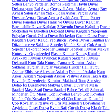
Setleri
Banyo Perdeleri
Bornoz
Peştemal
Havlu
Duvar
Dekorasyonu
Raf
Ayna
Çerçeveli Ayna
Makyaj Aynası
Boy
Aynası
Salon Aynası
Yatak Odası Aynası
Parçalı Ayna
Dresuar Aynası
Duvar Aynası
Ayaklı Ayna
Tablo
Poster
Duvar Panoları
Duvar Halısı ve Örtüsü
Duvar Kağıtları
Boyanabilir Duvar Kağıtları
3 Boyutlu Duvar Kağıtları
Duvar
Stickerları ve Etiketleri
Dekoratif Duvar Kağıtları
Yapışkanlı
Folyolar
Çocuk Odası Duvar Stickerları
Çocuk Odası Duvar
Kağıtları
Duvar Kağıdı Yapıştırıcısı
Poster Duvar Kağıtları
Ev
Düzenleme ve Saklama
Sepetler
Mutfak Sepeti
Çok Amaçlı
Sepetler
Dekoratif Sepetler
Çamaşır Sepetleri
Kutular
Makyaj
Kutusu ve Organizerleri
Plastik Kutular
Kumaş Kutular
Ayakkabı Kutuları
Oyuncak Kutuları
Saklama Kutusu
Dekoratif Kutu
Takı Kutusu
Çamaşır Kurutma Askısı
Saklama Hurçları
Hurçlar
Vakumlu Hurçlar
Halı Hurcu
Askılar
Elbise ve Aksesuar Askıları
Dekoratif Askılar
Kapı
Arkası Askıları
Yapışkanlı Askılar
Vestiyer Askısı
Takı Askısı
Bavul İçi Düzenleyici
Kurutma Makinesi Topu
Şemsiye
Dolap İçi Düzenleyici
Makyaj Çantası
Duvar ve Masa
Saatleri
Masa Saati
Duvar Saatleri
Bahçe Tekstili
Salıncak
Minderleri
Ütü Masası
Çöp Kovaları
Banyo Çöp Kovaları
Mutfak Çöp Kovaları
Endüstriyel Çöp Kovaları
Dolap İçi
Çöp Kovaları
Kırtasiye ve Ofis Malzemeleri
Dosyalama ve
Arşivleme
Poşet Dosya
Evrak Rafı
Çıtçıtlı Dosya
Klasör
Telli