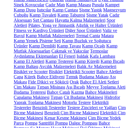
Sinek Kovucular
Çadır Matı
Kamp Masası
Pusula
Kampet
Kamp Duşu
Isıtıcılar
Kamp Çantası
Şişme Yastık
Magnezyum
Çubuğu
Kamp Tuvaleti
Kamp Taburesi
Şişme Yatak
Çadır
Aksesuarı
Sırt Çantası
Hayatta Kalma Malzemeleri
Spor
Aletleri
Pilates, Yoga ve Jimnastik
Ağırlık ve Halter Ürünleri
Fitness ve Kardiyo Ürünleri
Diğer Spor Ürünleri
Valiz ve
Bavul
Kamp Mutfak Malzemeleri
Termal Çanta
Matara
Kamp Yemek Pişirme Seti
Kamp Buzluk ve Soğutucu
Ürünler
Kamp Demliği
Kamp Tavası
Kamp Ocağı
Kamp
Mutfak Aksesuarları
Çakmak ve Yakıcılar
Termoslar
Aydınlatma Ekipmanları
El Feneri
Işıldak
Kafa Lambası
Kamp El Aletleri
Kamp Testeresi
Kamp Küreği
Kamp Bıçağı
Kamp Baltası
Avcılık Malzemeleri
Balık Av Malzemeleri
Bisiklet ve Scooter
Bisiklet
Elektrikli Scooter
Bahçe Aletleri
Çapa
Kürek
Bahçe Eldiveni
Tırmık
Budama Makası
Aşı
Makası
Fide Dikici ve Sökücü
Orak
Bahçe El Aleti Setleri
Çim Makası
Tırpan Misinası
Aşı Bıçağı
Meyve Toplama Aleti
Budama Testeresi
Bahçe Çatalı
Kazma
Bahçe Makineleri
Çapalama Makinesi
Tırpan
Çit Budama Makinesi
Hidrofor
Yaprak Toplama Makinesi
Motorlu Testere
Elektrikli
Testereler
Benzinli Testereler
Testere Zincirleri ve Yağları
Çim
Biçme Makinesi
Benzinli Çim Biçme Makinesi
Elektrikli Çim
Biçme Makinesi
Kenar Kesme Makinesi
Çim Biçme Yedek
Parça
Pompa
Santrifüj Pompa
Dalgıç Pompası
Bahçe