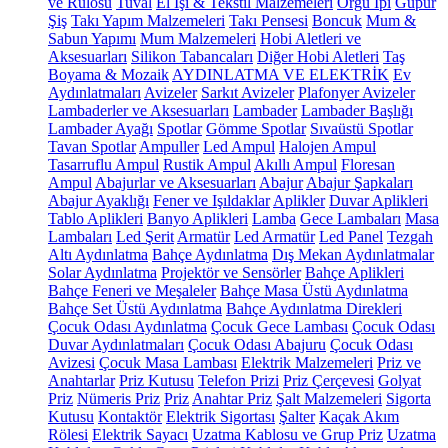
ve Rulosu
Tuval
El İşi & Tekstil Malzemeleri
Örgü İpi
Güpür
Şiş
Takı Yapım Malzemeleri
Takı Pensesi
Boncuk
Mum &
Sabun Yapımı
Mum Malzemeleri
Hobi Aletleri ve
Aksesuarları
Silikon Tabancaları
Diğer Hobi Aletleri
Taş
Boyama & Mozaik
AYDINLATMA VE ELEKTRİK
Ev
Aydınlatmaları
Avizeler
Sarkıt Avizeler
Plafonyer Avizeler
Lambaderler ve Aksesuarları
Lambader
Lambader Başlığı
Lambader Ayağı
Spotlar
Gömme Spotlar
Sıvaüstü Spotlar
Tavan Spotlar
Ampuller
Led Ampul
Halojen Ampul
Tasarruflu Ampul
Rustik Ampul
Akıllı Ampul
Floresan
Ampul
Abajurlar ve Aksesuarları
Abajur
Abajur Şapkaları
Abajur Ayaklığı
Fener ve Işıldaklar
Aplikler
Duvar Aplikleri
Tablo Aplikleri
Banyo Aplikleri
Lamba
Gece Lambaları
Masa
Lambaları
Led Şerit
Armatür
Led Armatür
Led Panel
Tezgah
Altı Aydınlatma
Bahçe Aydınlatma
Dış Mekan Aydınlatmalar
Solar Aydınlatma
Projektör ve Sensörler
Bahçe Aplikleri
Bahçe Feneri ve Meşaleler
Bahçe Masa Üstü Aydınlatma
Bahçe Set Üstü Aydınlatma
Bahçe Aydınlatma Direkleri
Çocuk Odası Aydınlatma
Çocuk Gece Lambası
Çocuk Odası
Duvar Aydınlatmaları
Çocuk Odası Abajuru
Çocuk Odası
Avizesi
Çocuk Masa Lambası
Elektrik Malzemeleri
Priz ve
Anahtarlar
Priz Kutusu
Telefon Prizi
Priz Çerçevesi
Golyat
Priz
Nümeris Priz
Priz
Anahtar Priz
Şalt Malzemeleri
Sigorta
Kutusu
Kontaktör
Elektrik Sigortası
Şalter
Kaçak Akım
Rölesi
Elektrik Sayacı
Uzatma Kablosu ve Grup Priz
Uzatma