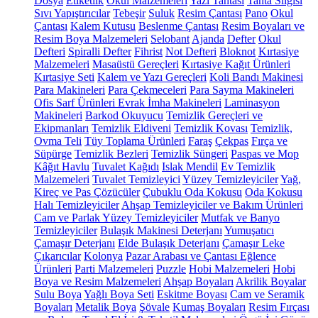
Dosya
Etiketlik
Okul Malzemeleri
Yazı Tahtası
Tahta Silgisi
Sıvı Yapıştırıcılar
Tebeşir
Suluk
Resim Çantası
Pano
Okul
Çantası
Kalem Kutusu
Beslenme Çantası
Resim Boyaları ve
Resim Boya Malzemeleri
Selobant
Ajanda
Defter
Okul
Defteri
Spiralli Defter
Fihrist
Not Defteri
Bloknot
Kırtasiye
Malzemeleri
Masaüstü Gereçleri
Kırtasiye Kağıt Ürünleri
Kırtasiye Seti
Kalem ve Yazı Gereçleri
Koli Bandı Makinesi
Para Makineleri
Para Çekmeceleri
Para Sayma Makineleri
Ofis Sarf Ürünleri
Evrak İmha Makineleri
Laminasyon
Makineleri
Barkod Okuyucu
Temizlik Gereçleri ve
Ekipmanları
Temizlik Eldiveni
Temizlik Kovası
Temizlik,
Ovma Teli
Tüy Toplama Ürünleri
Faraş
Çekpas
Fırça ve
Süpürge
Temizlik Bezleri
Temizlik Süngeri
Paspas ve Mop
Kâğıt Havlu
Tuvalet Kağıdı
Islak Mendil
Ev Temizlik
Malzemeleri
Tuvalet Temizleyici
Yüzey Temizleyiciler
Yağ,
Kireç ve Pas Çözücüler
Çubuklu Oda Kokusu
Oda Kokusu
Halı Temizleyiciler
Ahşap Temizleyiciler ve Bakım Ürünleri
Cam ve Parlak Yüzey Temizleyiciler
Mutfak ve Banyo
Temizleyiciler
Bulaşık Makinesi Deterjanı
Yumuşatıcı
Çamaşır Deterjanı
Elde Bulaşık Deterjanı
Çamaşır Leke
Çıkarıcılar
Kolonya
Pazar Arabası ve Çantası
Eğlence
Ürünleri
Parti Malzemeleri
Puzzle
Hobi Malzemeleri
Hobi
Boya ve Resim Malzemeleri
Ahşap Boyaları
Akrilik Boyalar
Sulu Boya
Yağlı Boya Seti
Eskitme Boyası
Cam ve Seramik
Boyaları
Metalik Boya
Şövale
Kumaş Boyaları
Resim Fırçası