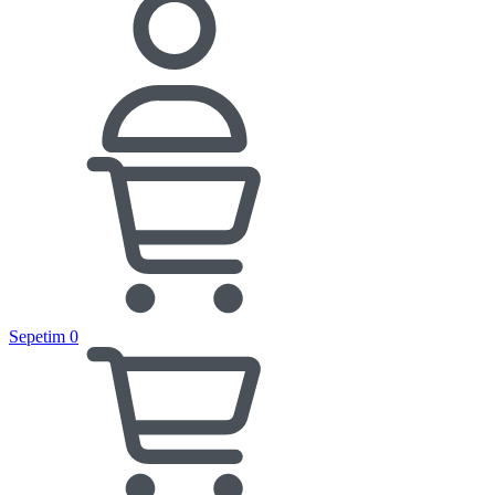
Sepetim
0