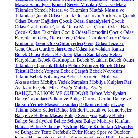
Masası Sandalyesi
Konsol
Servis Masaları
Masa ve Masa
Takımları
Yemek Masası ve Takımları
Mutfak Masası ve
Takımları
Çocuk Odası
Çocuk Odası Duvar Stickerları
Çocuk
Odası Duvar Kağıtları
Çocuk Odası Sandalyeleri
Çocuk
Odası Gardıropları
Çocuk Odası Masası
Çocuk Odası Bazası
Çocuk Odası Takımları
Çocuk Odası Komodini
Çocuk Odası
Karyolaları
Genç Odası
Genç Odası Takımları
Genç Odası
Komodini
Genç Odası Şifonyerleri
Genç Odası Bazaları
Genç Odası Gardıropları
Genç Odası Karyolaları
Ranza
Bebek Odası
Bebek Beşikleri
Mama Sandalyesi
Bebek
Karyolaları
Bebek Gardıropları
Bebek Yatakları
Bebek Odası
Takımları
Oyuncak Dolabı
Bebek Şifonyer
Bebek Odası
Tekstili
Bebek Yorganı
Bebek Çarşafı
Bebek Nevresim
Takımı
Bebek Battaniyesi
Bebek Uyku Seti
Mobilya
Aksesuarları
Mobilya Yedek Parçaları
Mobilya Kulpları
Raf
Ayakları
Keçeler
Masa Ayağı
Mobilya Ayağı
BAHÇE,BALKON VE OUTDOOR
Bahçe Mobilyaları
Bahçe Takımları
Balkon ve Bahçe Oturma Grubu
Bahçe ve
Balkon Yemek Masası Takımları
Balkon ve Bahçe Köşe
Takımı
Bistro Setleri
Bahçe Minderi
Çardak ve Kameriyeler
Bahçe ve Balkon Masası
Bahçe Şemsiyesi
Bahçe Bankı
Bahçe Sandalyeleri
Bahçe Sehpası
Bahçe Mobilya Kılıfları
Hamak
Bahçe Salıncağı
Şezlong
Bahçe Koltukları
Ahşap Ev
ve Bungalov
Tente
Prefabrik Evler
Kamp Spor ve Outdoor
Kamp Malzemeleri
Çadırlar
Kamp Sandalyesi
Uyku Tulumu