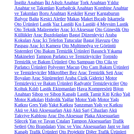
İngiliz Anahtarı
İki Ağızlı Anahtar
Tork Anahtarı
Yıldız
Anahtar ve Takımları
Kurbağcık Anahtarı
Kombine Anahtar
ve Takımları
Boru Anahtarı
Keskiler
Keser
Kargaburun
Balyoz
Balta
Kesici Aletler
Makas
Maket Bıçağı
Iskarpela
Oto Ürünleri
Lastik
Yaz Lastiği
Kış Lastiği
4 Mevsim Lastik
Oto Teknik Malzemeler
Araç İçi Aksesuar
Oto Güneşlik
Oto
Küllükler
Araç Buzdolapları
Bagaj Düzenleyici
Araba
Kokuları
Araç İçi Telefon Tutucular
Bagaj Havuzu
Oto
Paspası
Araç İçi Kamera
Oto Multimedya ve Görüntü
Sistemleri
Oto Bakım Temizlik Ürünleri
Basınçlı Yıkama
Makineleri
Tampon Parlatıcı ve Temizleyiciler
Torpido
Temizlik ve Bakım Ürünleri
Oto Şampuan
Oto Cila ve
Parlatıcı Ürünleri
Polyester Macun
Oto Cam Bakım Ürünleri
ve Temizleyiciler
Mikrofiber Bez
Araç Temizlik Seti
Araç
Boyaları
Araç Süpürgeleri
Araba Çizik Giderici
Motor
Temizleyici ve Bakım Ürünleri
Radyatör Temizleyiciler
Oto
Koltuk Kılıfı
Lastik Ekipmanları
Hava Kompresörü
Bijon
Anahtarı
Sibop ve Sibop Kapağı
Lastik Tamir Kiti
Kriko
Yağ
Motor Katkıları
Hidrolik Yağlar
Motor Yağı
Motor Yağı
Katkısı
Gres Yağı
Yakıt Katkısı
Şanzıman Yağı ve Katkısı
Akü ve Akü Aksesuarları
Akü
Akü Şarj Cihazları
Akü
Takviye Kablosu
Araç Dış Aksesuar
Plaka Aksesuarları
Silecek
Yan ve Tavan Çıtaları
Tampon Aksesuarları
Trafik
Setleri
Oto Brandaları
Vinç ve Vinç Aksesuarları
Jant ve Jant
Kapağı
Trafik Ürünleri
Oto Projektör
Diğer Trafik Ürünleri