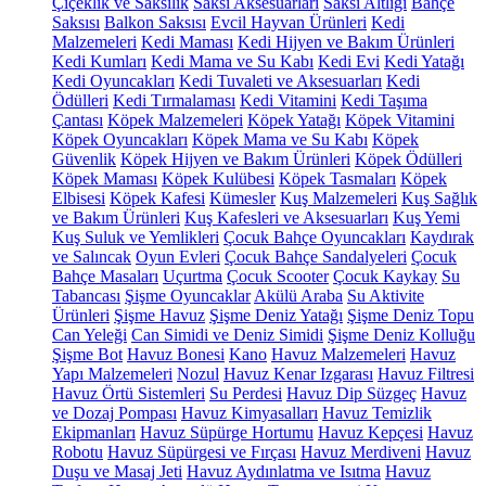
Çiçeklik ve Saksılık
Saksı Aksesuarları
Saksı Altlığı
Bahçe
Saksısı
Balkon Saksısı
Evcil Hayvan Ürünleri
Kedi
Malzemeleri
Kedi Maması
Kedi Hijyen ve Bakım Ürünleri
Kedi Kumları
Kedi Mama ve Su Kabı
Kedi Evi
Kedi Yatağı
Kedi Oyuncakları
Kedi Tuvaleti ve Aksesuarları
Kedi
Ödülleri
Kedi Tırmalaması
Kedi Vitamini
Kedi Taşıma
Çantası
Köpek Malzemeleri
Köpek Yatağı
Köpek Vitamini
Köpek Oyuncakları
Köpek Mama ve Su Kabı
Köpek
Güvenlik
Köpek Hijyen ve Bakım Ürünleri
Köpek Ödülleri
Köpek Maması
Köpek Kulübesi
Köpek Tasmaları
Köpek
Elbisesi
Köpek Kafesi
Kümesler
Kuş Malzemeleri
Kuş Sağlık
ve Bakım Ürünleri
Kuş Kafesleri ve Aksesuarları
Kuş Yemi
Kuş Suluk ve Yemlikleri
Çocuk Bahçe Oyuncakları
Kaydırak
ve Salıncak
Oyun Evleri
Çocuk Bahçe Sandalyeleri
Çocuk
Bahçe Masaları
Uçurtma
Çocuk Scooter
Çocuk Kaykay
Su
Tabancası
Şişme Oyuncaklar
Akülü Araba
Su Aktivite
Ürünleri
Şişme Havuz
Şişme Deniz Yatağı
Şişme Deniz Topu
Can Yeleği
Can Simidi ve Deniz Simidi
Şişme Deniz Kolluğu
Şişme Bot
Havuz Bonesi
Kano
Havuz Malzemeleri
Havuz
Yapı Malzemeleri
Nozul
Havuz Kenar Izgarası
Havuz Filtresi
Havuz Örtü Sistemleri
Su Perdesi
Havuz Dip Süzgeç
Havuz
ve Dozaj Pompası
Havuz Kimyasalları
Havuz Temizlik
Ekipmanları
Havuz Süpürge Hortumu
Havuz Kepçesi
Havuz
Robotu
Havuz Süpürgesi ve Fırçası
Havuz Merdiveni
Havuz
Duşu ve Masaj Jeti
Havuz Aydınlatma ve Isıtma
Havuz