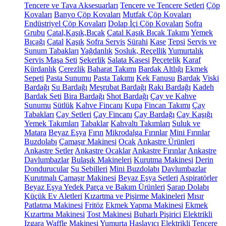
Tencere ve Tava Aksesuarları
Tencere ve Tencere Setleri
Çöp
Kovaları
Banyo Çöp Kovaları
Mutfak Çöp Kovaları
Endüstriyel Çöp Kovaları
Dolap İçi Çöp Kovaları
Sofra
Grubu
Çatal,Kaşık,Bıçak
Çatal Kaşık Bıçak Takımı
Yemek
Bıçağı
Çatal
Kaşık
Sofra Servis
Sürahi
Kase
Tepsi
Servis ve
Sunum Tabakları
Yağdanlık
Sosluk, Reçellik
Yumurtalık
Servis Maşa Seti
Şekerlik
Salata Kasesi
Peçetelik
Karaf
Kürdanlık
Çerezlik
Baharat Takımı
Bardak Altlığı
Ekmek
Sepeti
Pasta Sunumu
Pasta Takımı
Kek Fanusu
Bardak
Viski
Bardağı
Su Bardağı
Meşrubat Bardağı
Rakı Bardağı
Kadeh
Bardak Seti
Bira Bardağı
Shot Bardağı
Çay ve Kahve
Sunumu
Sütlük
Kahve Fincanı
Kupa
Fincan Takımı
Çay
Tabakları
Çay Setleri
Çay Fincanı
Çay Bardağı
Çay Kaşığı
Yemek Takımları
Tabaklar
Kahvaltı Takımları
Suluk ve
Matara
Beyaz Eşya
Fırın
Mikrodalga Fırınlar
Mini Fırınlar
Buzdolabı
Çamaşır Makinesi
Ocak
Ankastre Ürünleri
Ankastre Setler
Ankastre Ocaklar
Ankastre Fırınlar
Ankastre
Davlumbazlar
Bulaşık Makineleri
Kurutma Makinesi
Derin
Dondurucular
Su Sebilleri
Mini Buzdolabı
Davlumbazlar
Kurutmalı Çamaşır Makinesi
Beyaz Eşya Setleri
Aspiratörler
Beyaz Eşya Yedek Parça ve Bakım Ürünleri
Şarap Dolabı
Küçük Ev Aletleri
Kızartma ve Pişirme Makineleri
Mısır
Patlatma Makinesi
Fritöz
Ekmek Yapma Makinesi
Ekmek
Kızartma Makinesi
Tost Makinesi
Buharlı Pişirici
Elektrikli
Izgara
Waffle Makinesi
Yumurta Haşlayıcı
Elektrikli Tencere