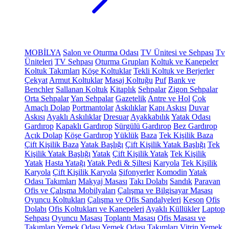
MOBİLYA
Salon ve Oturma Odası
TV Ünitesi ve Sehpası
Tv
Üniteleri
TV Sehpası
Oturma Grupları
Koltuk ve Kanepeler
Koltuk Takımları
Köşe Koltuklar
Tekli Koltuk ve Berjerler
Çekyat
Armut Koltuklar
Masaj Koltuğu
Puf
Bank ve
Benchler
Sallanan Koltuk
Kitaplık
Sehpalar
Zigon Sehpalar
Orta Sehpalar
Yan Sehpalar
Gazetelik
Antre ve Hol
Çok
Amaçlı Dolap
Portmantolar
Askılıklar
Kapı Askısı
Duvar
Askısı
Ayaklı Askılıklar
Dresuar
Ayakkabılık
Yatak Odası
Gardırop
Kapaklı Gardırop
Sürgülü Gardırop
Bez Gardırop
Açık Dolap
Köşe Gardırop
Yüklük
Baza
Tek Kişilik Baza
Çift Kişilik Baza
Yatak Başlığı
Çift Kişilik Yatak Başlığı
Tek
Kişilik Yatak Başlığı
Yatak
Çift Kişilik Yatak
Tek Kişilik
Yatak
Hasta Yatağı
Yatak Pedi & Şiltesi
Karyola
Tek Kişilik
Karyola
Çift Kişilik Karyola
Şifonyerler
Komodin
Yatak
Odası Takımları
Makyaj Masası
Takı Dolabı
Sandık
Paravan
Ofis ve Çalışma Mobilyaları
Çalışma ve Bilgisayar Masası
Oyuncu Koltukları
Çalışma ve Ofis Sandalyeleri
Keson
Ofis
Dolabı
Ofis Koltukları ve Kanepeleri
Ayaklı Küllükler
Laptop
Sehpası
Oyuncu Masası
Toplantı Masası
Ofis Masası ve
Takımları
Yemek Odası
Yemek Odası Takımları
Vitrin
Yemek