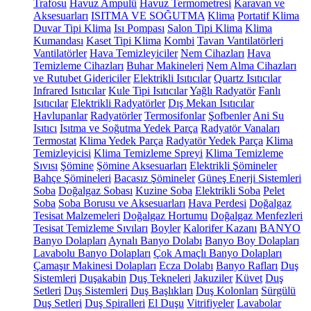
Trafosu
Havuz Ampulü
Havuz Termometresi
Karavan ve
Aksesuarları
ISITMA VE SOĞUTMA
Klima
Portatif Klima
Duvar Tipi Klima
Isı Pompası
Salon Tipi Klima
Klima
Kumandası
Kaset Tipi Klima
Kombi
Tavan Vantilatörleri
Vantilatörler
Hava Temizleyiciler
Nem Cihazları
Hava
Temizleme Cihazları
Buhar Makineleri
Nem Alma Cihazları
ve Rutubet Gidericiler
Elektrikli Isıtıcılar
Quartz Isıtıcılar
Infrared Isıtıcılar
Kule Tipi Isıtıcılar
Yağlı Radyatör
Fanlı
Isıtıcılar
Elektrikli Radyatörler
Dış Mekan Isıtıcılar
Havlupanlar
Radyatörler
Termosifonlar
Şofbenler
Ani Su
Isıtıcı
Isıtma ve Soğutma Yedek Parça
Radyatör Vanaları
Termostat
Klima Yedek Parça
Radyatör Yedek Parça
Klima
Temizleyicisi
Klima Temizleme Spreyi
Klima Temizleme
Sıvısı
Şömine
Şömine Aksesuarları
Elektrikli Şömineler
Bahçe Şömineleri
Bacasız Şömineler
Güneş Enerji Sistemleri
Soba
Doğalgaz Sobası
Kuzine Soba
Elektrikli Soba
Pelet
Soba
Soba Borusu ve Aksesuarları
Hava Perdesi
Doğalgaz
Tesisat Malzemeleri
Doğalgaz Hortumu
Doğalgaz Menfezleri
Tesisat Temizleme Sıvıları
Boyler
Kalorifer Kazanı
BANYO
Banyo Dolapları
Aynalı Banyo Dolabı
Banyo Boy Dolapları
Lavabolu Banyo Dolapları
Çok Amaçlı Banyo Dolapları
Çamaşır Makinesi Dolapları
Ecza Dolabı
Banyo Rafları
Duş
Sistemleri
Duşakabin
Duş Tekneleri
Jakuziler
Küvet
Duş
Setleri
Duş Sistemleri
Duş Başlıkları
Duş Kolonları
Sürgülü
Duş Setleri
Duş Spiralleri
El Duşu
Vitrifiyeler
Lavabolar