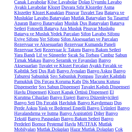
Çanak Lavabolar
Köşe Lavabolar
Dolap Uyumlu Lavabo
Ayaklı Lavabolar
Klozet
Duvara Sıfır Klozetler
Asma
Klozetler
Klozet Kapakları
Pisuvar
Tuvalet Taşı
Batarya ve
Musluklar
Lavabo Bataryaları
Mutfak Bataryaları
Su Tasarruf
Aparatı
Banyo Bataryaları
Musluk
Duş Bataryaları
Batarya
Setleri
Fotoselli Batarya
Ara Musluk
Pisuvar Musluğu
Batarya ve Musluk Yedek Parçaları
Sifon
Lavabo Sifonu
Eviye Sifonu
Yer Sifonu
Sifon Aksesuarları ve Parçaları
Rezervuar ve Aksesuarları
Rezervuar Kumanda Paneli
Rezervuar Seti
Rezervuar İç Takımı
Banyo Bakım Setleri
Yara Bandı
Lif ve Süngerler
Sıcak Su Torbası
Cımbız
Sabun
Tırnak Makası
Banyo Seramik ve Fayansları
Banyo
Aksesuarları
Tuvalet ve Klozet Fırçaları
Ayaklı Fırçalık ve
Kağıtlık Seti
Duş Rafı
Banyo Aynaları
Banyo Askısı
Banyo
Taburesi
Sabunluk
Sıvı Sabunluk Pompası
Tuvalet Kağıtlığı
Pamukluk
Diş Fırçası Koruma Kabı
Diş Macunu Kutusu
Dispenserler
Sıvı Sabun Dispenseri
Tuvalet Kağıdı Dispenseri
Havlu Dispenseri
Klozet Kapak Örtüsü Dispenseri
El
Kurutma Cihazları
Banyo Etajeri
Banyo Düzenleyicileri
Banyo Seti
Diş Fırçalık
Havluluk
Banyo Kaydırmazı
Duş
Perde Askısı
Yaşlı ve Bedensel Engelli Banyo Ürünleri
Banyo
Havalandırma ve Isıtma
Banyo Aspiratörü
Diğer
Banyo
Tekstil
Banyo Paspasları
Banyo Bakım Setleri
Banyo
Perdeleri
Bornoz
Peştemal
Havlu
MUTFAK
Mutfak
Mobilyaları
Mutfak Dolapları
Hazır Mutfak Dolapları
Çok