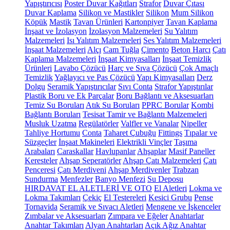
Yapıştırıcısı
Poster Duvar Kağıtları
Strafor
Duvar Çıtası
Duvar Kaplama
Silikon ve Mastikler
Silikon
Mum Silikon
Köpük
Mastik
Tavan Ürünleri
Kartonpiyer
Tavan Kaplama
İnşaat ve İzolasyon
İzolasyon Malzemeleri
Su Yalıtım
Malzemeleri
Isı Yalıtım Malzemeleri
Ses Yalıtım Malzemeleri
İnşaat Malzemeleri
Alçı
Cam Tuğla
Çimento
Beton Harcı
Çatı
Kaplama Malzemeleri
İnşaat Kimyasalları
İnşaat Temizlik
Ürünleri
Lavabo Çözücü
Harç ve Sıva Çözücü
Çok Amaçlı
Temizlik
Yağlayıcı ve Pas Çözücü
Yapı Kimyasalları
Derz
Dolgu
Seramik Yapıştırıcılar
Sıvı Conta
Strafor Yapıştırılar
Plastik Boru ve Ek Parçalar
Boru Bağlantı ve Aksesuarları
Temiz Su Boruları
Atık Su Boruları
PPRC Borular
Kombi
Bağlantı Boruları
Tesisat Tamir ve Bağlantı Malzemeleri
Musluk Uzatma
Regülatörler
Valfler ve Vanalar
Nipeller
Tahliye Hortumu
Conta
Taharet Çubuğu
Fittings
Tıpalar ve
Süzgeçler
İnşaat Makineleri
Elektrikli Vinçler
Taşıma
Arabaları
Caraskallar
Havlupanlar
Ahşaplar
Masif Paneller
Keresteler
Ahşap Seperatörler
Ahşap Çatı Malzemeleri
Çatı
Penceresi
Çatı Merdiveni
Ahşap Merdivenler
Trabzan
Sundurma
Menfezler
Banyo Menfezi
Su Deposu
HIRDAVAT EL ALETLERİ VE OTO
El Aletleri
Lokma ve
Lokma Takımları
Çekiç
El Testereleri
Kesici Grubu
Pense
Tornavida
Seramik ve Sıvacı Aletleri
Mengene ve İşkenceler
Zımbalar ve Aksesuarları
Zımpara ve Eğeler
Anahtarlar
Anahtar Takımları
Alyan Anahtarları
Açık Ağız Anahtar