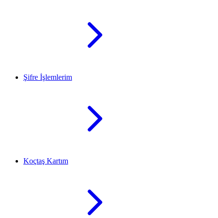
Şifre İşlemlerim
Koçtaş Kartım