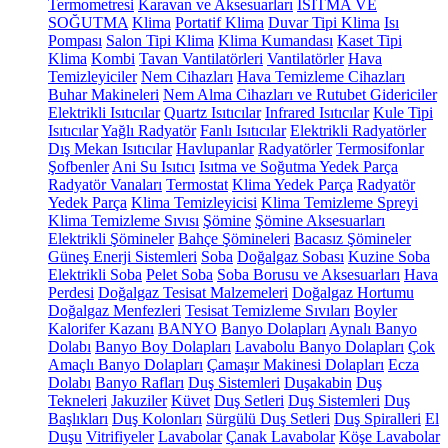
Termometresi
Karavan ve Aksesuarları
ISITMA VE
SOĞUTMA
Klima
Portatif Klima
Duvar Tipi Klima
Isı
Pompası
Salon Tipi Klima
Klima Kumandası
Kaset Tipi
Klima
Kombi
Tavan Vantilatörleri
Vantilatörler
Hava
Temizleyiciler
Nem Cihazları
Hava Temizleme Cihazları
Buhar Makineleri
Nem Alma Cihazları ve Rutubet Gidericiler
Elektrikli Isıtıcılar
Quartz Isıtıcılar
Infrared Isıtıcılar
Kule Tipi
Isıtıcılar
Yağlı Radyatör
Fanlı Isıtıcılar
Elektrikli Radyatörler
Dış Mekan Isıtıcılar
Havlupanlar
Radyatörler
Termosifonlar
Şofbenler
Ani Su Isıtıcı
Isıtma ve Soğutma Yedek Parça
Radyatör Vanaları
Termostat
Klima Yedek Parça
Radyatör
Yedek Parça
Klima Temizleyicisi
Klima Temizleme Spreyi
Klima Temizleme Sıvısı
Şömine
Şömine Aksesuarları
Elektrikli Şömineler
Bahçe Şömineleri
Bacasız Şömineler
Güneş Enerji Sistemleri
Soba
Doğalgaz Sobası
Kuzine Soba
Elektrikli Soba
Pelet Soba
Soba Borusu ve Aksesuarları
Hava
Perdesi
Doğalgaz Tesisat Malzemeleri
Doğalgaz Hortumu
Doğalgaz Menfezleri
Tesisat Temizleme Sıvıları
Boyler
Kalorifer Kazanı
BANYO
Banyo Dolapları
Aynalı Banyo
Dolabı
Banyo Boy Dolapları
Lavabolu Banyo Dolapları
Çok
Amaçlı Banyo Dolapları
Çamaşır Makinesi Dolapları
Ecza
Dolabı
Banyo Rafları
Duş Sistemleri
Duşakabin
Duş
Tekneleri
Jakuziler
Küvet
Duş Setleri
Duş Sistemleri
Duş
Başlıkları
Duş Kolonları
Sürgülü Duş Setleri
Duş Spiralleri
El
Duşu
Vitrifiyeler
Lavabolar
Çanak Lavabolar
Köşe Lavabolar