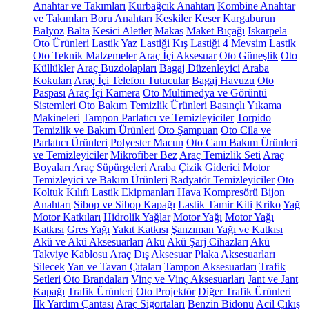
Anahtar ve Takımları
Kurbağcık Anahtarı
Kombine Anahtar
ve Takımları
Boru Anahtarı
Keskiler
Keser
Kargaburun
Balyoz
Balta
Kesici Aletler
Makas
Maket Bıçağı
Iskarpela
Oto Ürünleri
Lastik
Yaz Lastiği
Kış Lastiği
4 Mevsim Lastik
Oto Teknik Malzemeler
Araç İçi Aksesuar
Oto Güneşlik
Oto
Küllükler
Araç Buzdolapları
Bagaj Düzenleyici
Araba
Kokuları
Araç İçi Telefon Tutucular
Bagaj Havuzu
Oto
Paspası
Araç İçi Kamera
Oto Multimedya ve Görüntü
Sistemleri
Oto Bakım Temizlik Ürünleri
Basınçlı Yıkama
Makineleri
Tampon Parlatıcı ve Temizleyiciler
Torpido
Temizlik ve Bakım Ürünleri
Oto Şampuan
Oto Cila ve
Parlatıcı Ürünleri
Polyester Macun
Oto Cam Bakım Ürünleri
ve Temizleyiciler
Mikrofiber Bez
Araç Temizlik Seti
Araç
Boyaları
Araç Süpürgeleri
Araba Çizik Giderici
Motor
Temizleyici ve Bakım Ürünleri
Radyatör Temizleyiciler
Oto
Koltuk Kılıfı
Lastik Ekipmanları
Hava Kompresörü
Bijon
Anahtarı
Sibop ve Sibop Kapağı
Lastik Tamir Kiti
Kriko
Yağ
Motor Katkıları
Hidrolik Yağlar
Motor Yağı
Motor Yağı
Katkısı
Gres Yağı
Yakıt Katkısı
Şanzıman Yağı ve Katkısı
Akü ve Akü Aksesuarları
Akü
Akü Şarj Cihazları
Akü
Takviye Kablosu
Araç Dış Aksesuar
Plaka Aksesuarları
Silecek
Yan ve Tavan Çıtaları
Tampon Aksesuarları
Trafik
Setleri
Oto Brandaları
Vinç ve Vinç Aksesuarları
Jant ve Jant
Kapağı
Trafik Ürünleri
Oto Projektör
Diğer Trafik Ürünleri
İlk Yardım Çantası
Araç Sigortaları
Benzin Bidonu
Acil Çıkış