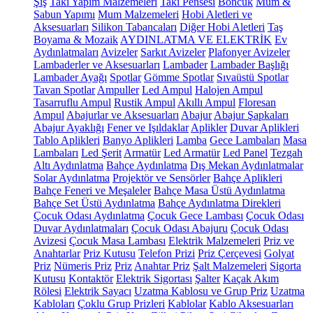
Şiş
Takı Yapım Malzemeleri
Takı Pensesi
Boncuk
Mum &
Sabun Yapımı
Mum Malzemeleri
Hobi Aletleri ve
Aksesuarları
Silikon Tabancaları
Diğer Hobi Aletleri
Taş
Boyama & Mozaik
AYDINLATMA VE ELEKTRİK
Ev
Aydınlatmaları
Avizeler
Sarkıt Avizeler
Plafonyer Avizeler
Lambaderler ve Aksesuarları
Lambader
Lambader Başlığı
Lambader Ayağı
Spotlar
Gömme Spotlar
Sıvaüstü Spotlar
Tavan Spotlar
Ampuller
Led Ampul
Halojen Ampul
Tasarruflu Ampul
Rustik Ampul
Akıllı Ampul
Floresan
Ampul
Abajurlar ve Aksesuarları
Abajur
Abajur Şapkaları
Abajur Ayaklığı
Fener ve Işıldaklar
Aplikler
Duvar Aplikleri
Tablo Aplikleri
Banyo Aplikleri
Lamba
Gece Lambaları
Masa
Lambaları
Led Şerit
Armatür
Led Armatür
Led Panel
Tezgah
Altı Aydınlatma
Bahçe Aydınlatma
Dış Mekan Aydınlatmalar
Solar Aydınlatma
Projektör ve Sensörler
Bahçe Aplikleri
Bahçe Feneri ve Meşaleler
Bahçe Masa Üstü Aydınlatma
Bahçe Set Üstü Aydınlatma
Bahçe Aydınlatma Direkleri
Çocuk Odası Aydınlatma
Çocuk Gece Lambası
Çocuk Odası
Duvar Aydınlatmaları
Çocuk Odası Abajuru
Çocuk Odası
Avizesi
Çocuk Masa Lambası
Elektrik Malzemeleri
Priz ve
Anahtarlar
Priz Kutusu
Telefon Prizi
Priz Çerçevesi
Golyat
Priz
Nümeris Priz
Priz
Anahtar Priz
Şalt Malzemeleri
Sigorta
Kutusu
Kontaktör
Elektrik Sigortası
Şalter
Kaçak Akım
Rölesi
Elektrik Sayacı
Uzatma Kablosu ve Grup Priz
Uzatma
Kabloları
Çoklu Grup Prizleri
Kablolar
Kablo Aksesuarları