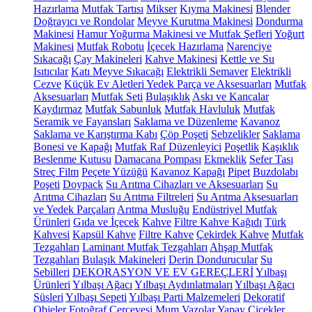
Hazırlama
Mutfak Tartısı
Mikser
Kıyma Makinesi
Blender
Doğrayıcı ve Rondolar
Meyve Kurutma Makinesi
Dondurma
Makinesi
Hamur Yoğurma Makinesi ve Mutfak Şefleri
Yoğurt
Makinesi
Mutfak Robotu
İçecek Hazırlama
Narenciye
Sıkacağı
Çay Makineleri
Kahve Makinesi
Kettle ve Su
Isıtıcılar
Katı Meyve Sıkacağı
Elektrikli Semaver
Elektrikli
Cezve
Küçük Ev Aletleri Yedek Parça ve Aksesuarları
Mutfak
Aksesuarları
Mutfak Seti
Bulaşıklık
Askı ve Kancalar
Kaydırmaz
Mutfak Sabunluk
Mutfak Havluluk
Mutfak
Seramik ve Fayansları
Saklama ve Düzenleme
Kavanoz
Saklama ve Karıştırma Kabı
Çöp Poşeti
Sebzelikler
Saklama
Bonesi ve Kapağı
Mutfak Raf Düzenleyici
Poşetlik
Kaşıklık
Beslenme Kutusu
Damacana Pompası
Ekmeklik
Sefer Tası
Streç Film
Peçete Yüzüğü
Kavanoz Kapağı
Pipet
Buzdolabı
Poşeti
Doypack
Su Arıtma Cihazları ve Aksesuarları
Su
Arıtma Cihazları
Su Arıtma Filtreleri
Su Arıtma Aksesuarları
ve Yedek Parçaları
Arıtma Musluğu
Endüstriyel Mutfak
Ürünleri
Gıda ve İçecek
Kahve
Filtre Kahve Kağıdı
Türk
Kahvesi
Kapsül Kahve
Filtre Kahve
Çekirdek Kahve
Mutfak
Tezgahları
Laminant Mutfak Tezgahları
Ahşap Mutfak
Tezgahları
Bulaşık Makineleri
Derin Dondurucular
Su
Sebilleri
DEKORASYON VE EV GEREÇLERİ
Yılbaşı
Ürünleri
Yılbaşı Ağacı
Yılbaşı Aydınlatmaları
Yılbaşı Ağacı
Süsleri
Yılbaşı Sepeti
Yılbaşı Parti Malzemeleri
Dekoratif
Objeler
Fotoğraf Çerçevesi
Mum
Vazolar
Yapay Çiçekler