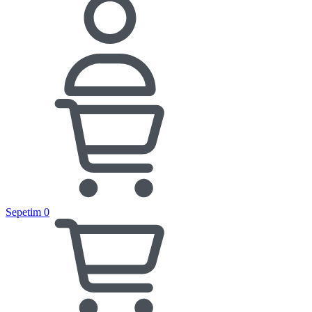
Sepetim
0