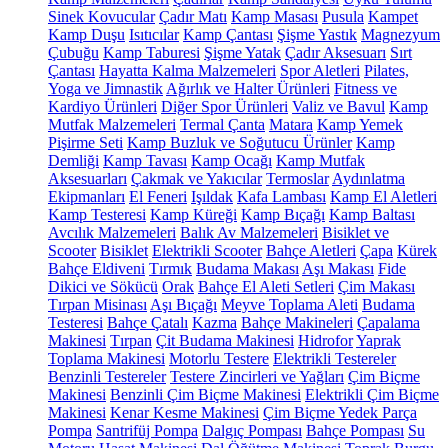
Sinek Kovucular
Çadır Matı
Kamp Masası
Pusula
Kampet
Kamp Duşu
Isıtıcılar
Kamp Çantası
Şişme Yastık
Magnezyum
Çubuğu
Kamp Taburesi
Şişme Yatak
Çadır Aksesuarı
Sırt
Çantası
Hayatta Kalma Malzemeleri
Spor Aletleri
Pilates,
Yoga ve Jimnastik
Ağırlık ve Halter Ürünleri
Fitness ve
Kardiyo Ürünleri
Diğer Spor Ürünleri
Valiz ve Bavul
Kamp
Mutfak Malzemeleri
Termal Çanta
Matara
Kamp Yemek
Pişirme Seti
Kamp Buzluk ve Soğutucu Ürünler
Kamp
Demliği
Kamp Tavası
Kamp Ocağı
Kamp Mutfak
Aksesuarları
Çakmak ve Yakıcılar
Termoslar
Aydınlatma
Ekipmanları
El Feneri
Işıldak
Kafa Lambası
Kamp El Aletleri
Kamp Testeresi
Kamp Küreği
Kamp Bıçağı
Kamp Baltası
Avcılık Malzemeleri
Balık Av Malzemeleri
Bisiklet ve
Scooter
Bisiklet
Elektrikli Scooter
Bahçe Aletleri
Çapa
Kürek
Bahçe Eldiveni
Tırmık
Budama Makası
Aşı Makası
Fide
Dikici ve Sökücü
Orak
Bahçe El Aleti Setleri
Çim Makası
Tırpan Misinası
Aşı Bıçağı
Meyve Toplama Aleti
Budama
Testeresi
Bahçe Çatalı
Kazma
Bahçe Makineleri
Çapalama
Makinesi
Tırpan
Çit Budama Makinesi
Hidrofor
Yaprak
Toplama Makinesi
Motorlu Testere
Elektrikli Testereler
Benzinli Testereler
Testere Zincirleri ve Yağları
Çim Biçme
Makinesi
Benzinli Çim Biçme Makinesi
Elektrikli Çim Biçme
Makinesi
Kenar Kesme Makinesi
Çim Biçme Yedek Parça
Pompa
Santrifüj Pompa
Dalgıç Pompası
Bahçe Pompası
Su