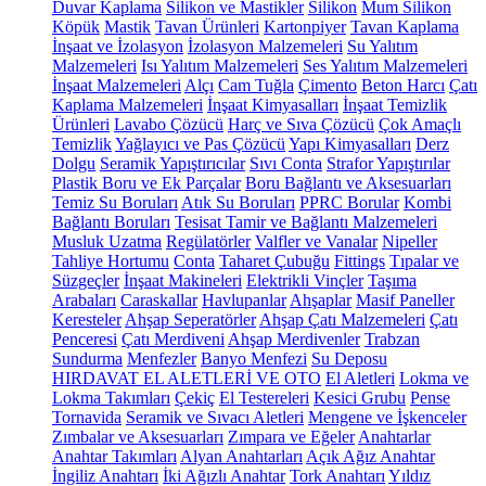
Duvar Kaplama
Silikon ve Mastikler
Silikon
Mum Silikon
Köpük
Mastik
Tavan Ürünleri
Kartonpiyer
Tavan Kaplama
İnşaat ve İzolasyon
İzolasyon Malzemeleri
Su Yalıtım
Malzemeleri
Isı Yalıtım Malzemeleri
Ses Yalıtım Malzemeleri
İnşaat Malzemeleri
Alçı
Cam Tuğla
Çimento
Beton Harcı
Çatı
Kaplama Malzemeleri
İnşaat Kimyasalları
İnşaat Temizlik
Ürünleri
Lavabo Çözücü
Harç ve Sıva Çözücü
Çok Amaçlı
Temizlik
Yağlayıcı ve Pas Çözücü
Yapı Kimyasalları
Derz
Dolgu
Seramik Yapıştırıcılar
Sıvı Conta
Strafor Yapıştırılar
Plastik Boru ve Ek Parçalar
Boru Bağlantı ve Aksesuarları
Temiz Su Boruları
Atık Su Boruları
PPRC Borular
Kombi
Bağlantı Boruları
Tesisat Tamir ve Bağlantı Malzemeleri
Musluk Uzatma
Regülatörler
Valfler ve Vanalar
Nipeller
Tahliye Hortumu
Conta
Taharet Çubuğu
Fittings
Tıpalar ve
Süzgeçler
İnşaat Makineleri
Elektrikli Vinçler
Taşıma
Arabaları
Caraskallar
Havlupanlar
Ahşaplar
Masif Paneller
Keresteler
Ahşap Seperatörler
Ahşap Çatı Malzemeleri
Çatı
Penceresi
Çatı Merdiveni
Ahşap Merdivenler
Trabzan
Sundurma
Menfezler
Banyo Menfezi
Su Deposu
HIRDAVAT EL ALETLERİ VE OTO
El Aletleri
Lokma ve
Lokma Takımları
Çekiç
El Testereleri
Kesici Grubu
Pense
Tornavida
Seramik ve Sıvacı Aletleri
Mengene ve İşkenceler
Zımbalar ve Aksesuarları
Zımpara ve Eğeler
Anahtarlar
Anahtar Takımları
Alyan Anahtarları
Açık Ağız Anahtar
İngiliz Anahtarı
İki Ağızlı Anahtar
Tork Anahtarı
Yıldız