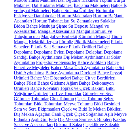
Motoru
Hasat Makinesi
Dal Öğütme Makinesi
Toprak Burgu
Makinesi
Dal Budama Makinesi
İlaçlama Makineleri
Bahçe İş
ve İnşaat Makineleri
Bahçe Sulama Ürünleri
Hortumlar
Fıskiye ve Damlatıcılar
Hortum Makaraları
Hortum Bağlantı
Aparatları
Hortum Tabancaları
Su Zamanlayıcı
Sulaklar
Bidon
Bahçe Musluğu
Şişme Su Deposu
Mangal ve
Aksesuarları
Mangal Aksesuarları
Mangal Kömürü ve
Tutuşturucular
Mangal ve Barbekü
Kömürlü Mangal
Tüplü
Mangal
Elektrikli Izgara
Pürmüz
Piknik Malzemeleri
Piknik
Sepetleri
Piknik Seti
Semaver
Piknik Örtüleri
Bahçe
Depolama
Depolama Evleri
Depolama Dolapları
Depolama
Sandığı
Bahçe Aydınlatma
Dış Mekan Aydınlatmalar
Solar
Aydınlatma
Projektör ve Sensörler
Bahçe Aplikleri
Bahçe
Feneri ve Meşaleler
Bahçe Masa Üstü Aydınlatma
Bahçe Set
Üstü Aydınlatma
Bahçe Aydınlatma Direkleri
Bahçe Peyzaj
Ürünleri
Bahçe Yer Döşemeleri
Bahçe Çit ve Bordürleri
Bahçe Filesi
Bahçe Gizleme Ağları
Bahçe Dekorasyon
Ürünleri
Bahçe Kovaları
Toprak ve Çiçek Bakımı
Bitki
Yetiştirme Ürünleri
Torf ve Topraklar
Gübreler ve Sıvı
Gübreler
Tohumlar
Çim Tohumu
Çiçek Tohumu
Sebze
Tohumları
Bitki Tohumları
Meyve Tohumu
Bitki Besinleri
Sera ve Sera Ekipmanları
Çiçek ve Bitki
İç Mekan Bitkileri
Dış Mekan Ağaçları
Canlı Çiçek
Çiçek Soğanları
Aşılı Meyve
Fidanları
Aşılı Gül
Fide
Dış Mekan Sarmaşık Bitkileri
Kaktüs
Saksı ve Aksesuarları
Dekoratif Saksı
Çiçeklik ve Saksılık