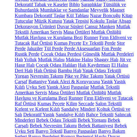
Dekoratif Tabak ve Kaseler
Biblo
Şaraplıklar
Tütsülük ve
Buhurdanlık
Mumluklar ve Şamdanlar
Meyvelik
Magnet
Kumbara
Dekoratif Taşlar
Kül Tablası
Nazar Boncuğu
Kitap
Tutucular
Müzik Kutusu
Yatak Tepsisi
Kokulu Taşlar
Ahşap
Dekorasyon Ürünleri
Duvar Süsleri
Cansız Manken
Mutfak
Tekstili
Amerikan Servis
Masa Örtüleri
Mutfak Önlüğü
Mutfak Havlusu ve Kurulama Bezi
Runner
Fırın Eldiveni ve
Tutacak
Raf Örtüsü
Kumaş Peçete
Ev Tekstili
Perde
Stor
Perde
Jaluziler
Tül Perde
Perde Aksesuarları
Fon Perde
Rustik Perde
Çocuk Odası Perdesi
Güneşlik
Mutfak Perdeleri
Halı
Yolluk
Mutfak Halısı
Makine Halısı
Shaggy Halı
Jüt ve
Hasır Halı
Çocuk Odası Halıları
Halı Kaydırmazı
El Halısı
Deri Halı
Halı Örtüsü
Bambu Halı
Yatak Odası Tekstili
Yorgan
Nevresim Takımı
Pike ve Pike Takımı
Yatak Örtüsü
Çarşaf
Battaniye
Yatak Alezi & Koruyucusu
Yastık
Yastık
Kılıfı
Uyku Seti
Yastık Alezi
Paspaslar
Mutfak Tekstili
Amerikan Servis
Masa Örtüleri
Mutfak Önlüğü
Mutfak
Havlusu ve Kurulama Bezi
Runner
Fırın Eldiveni ve Tutacak
Raf Örtüsü
Kumaş Peçete
Kilim
Seccade
Salon Tekstili
Kırlent ve Kırlent Kılıfı
Sandalye Minderi
Koltuk Örtüsü ve
Şalı
Dekoratif Yastık
Sandalye Kılıfı
Bahçe Tekstili
Salıncak
Minderleri
Bebek Odası Tekstili
Bebek Yorganı
Bebek
Çarşafı
Bebek Nevresim Takımı
Bebek Battaniyesi
Bebek
Uyku Seti
Banyo Tekstil
Banyo Paspasları
Banyo Bakım
Setleri
Banyo Perdeleri
Bornoz
Peştemal
Havlu
Duvar