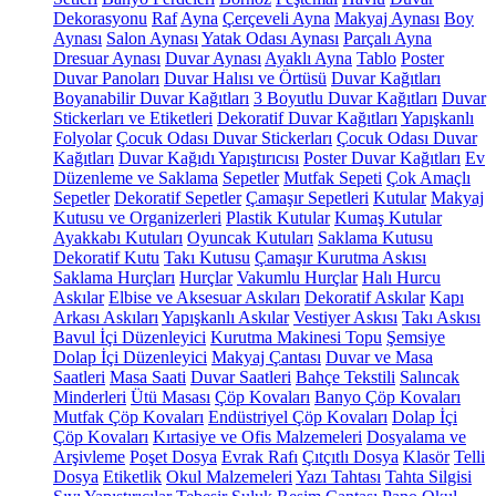
Dekorasyonu
Raf
Ayna
Çerçeveli Ayna
Makyaj Aynası
Boy
Aynası
Salon Aynası
Yatak Odası Aynası
Parçalı Ayna
Dresuar Aynası
Duvar Aynası
Ayaklı Ayna
Tablo
Poster
Duvar Panoları
Duvar Halısı ve Örtüsü
Duvar Kağıtları
Boyanabilir Duvar Kağıtları
3 Boyutlu Duvar Kağıtları
Duvar
Stickerları ve Etiketleri
Dekoratif Duvar Kağıtları
Yapışkanlı
Folyolar
Çocuk Odası Duvar Stickerları
Çocuk Odası Duvar
Kağıtları
Duvar Kağıdı Yapıştırıcısı
Poster Duvar Kağıtları
Ev
Düzenleme ve Saklama
Sepetler
Mutfak Sepeti
Çok Amaçlı
Sepetler
Dekoratif Sepetler
Çamaşır Sepetleri
Kutular
Makyaj
Kutusu ve Organizerleri
Plastik Kutular
Kumaş Kutular
Ayakkabı Kutuları
Oyuncak Kutuları
Saklama Kutusu
Dekoratif Kutu
Takı Kutusu
Çamaşır Kurutma Askısı
Saklama Hurçları
Hurçlar
Vakumlu Hurçlar
Halı Hurcu
Askılar
Elbise ve Aksesuar Askıları
Dekoratif Askılar
Kapı
Arkası Askıları
Yapışkanlı Askılar
Vestiyer Askısı
Takı Askısı
Bavul İçi Düzenleyici
Kurutma Makinesi Topu
Şemsiye
Dolap İçi Düzenleyici
Makyaj Çantası
Duvar ve Masa
Saatleri
Masa Saati
Duvar Saatleri
Bahçe Tekstili
Salıncak
Minderleri
Ütü Masası
Çöp Kovaları
Banyo Çöp Kovaları
Mutfak Çöp Kovaları
Endüstriyel Çöp Kovaları
Dolap İçi
Çöp Kovaları
Kırtasiye ve Ofis Malzemeleri
Dosyalama ve
Arşivleme
Poşet Dosya
Evrak Rafı
Çıtçıtlı Dosya
Klasör
Telli
Dosya
Etiketlik
Okul Malzemeleri
Yazı Tahtası
Tahta Silgisi