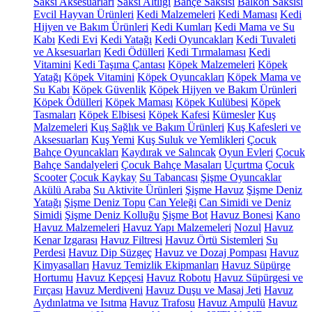
Saksı Aksesuarları
Saksı Altlığı
Bahçe Saksısı
Balkon Saksısı
Evcil Hayvan Ürünleri
Kedi Malzemeleri
Kedi Maması
Kedi
Hijyen ve Bakım Ürünleri
Kedi Kumları
Kedi Mama ve Su
Kabı
Kedi Evi
Kedi Yatağı
Kedi Oyuncakları
Kedi Tuvaleti
ve Aksesuarları
Kedi Ödülleri
Kedi Tırmalaması
Kedi
Vitamini
Kedi Taşıma Çantası
Köpek Malzemeleri
Köpek
Yatağı
Köpek Vitamini
Köpek Oyuncakları
Köpek Mama ve
Su Kabı
Köpek Güvenlik
Köpek Hijyen ve Bakım Ürünleri
Köpek Ödülleri
Köpek Maması
Köpek Kulübesi
Köpek
Tasmaları
Köpek Elbisesi
Köpek Kafesi
Kümesler
Kuş
Malzemeleri
Kuş Sağlık ve Bakım Ürünleri
Kuş Kafesleri ve
Aksesuarları
Kuş Yemi
Kuş Suluk ve Yemlikleri
Çocuk
Bahçe Oyuncakları
Kaydırak ve Salıncak
Oyun Evleri
Çocuk
Bahçe Sandalyeleri
Çocuk Bahçe Masaları
Uçurtma
Çocuk
Scooter
Çocuk Kaykay
Su Tabancası
Şişme Oyuncaklar
Akülü Araba
Su Aktivite Ürünleri
Şişme Havuz
Şişme Deniz
Yatağı
Şişme Deniz Topu
Can Yeleği
Can Simidi ve Deniz
Simidi
Şişme Deniz Kolluğu
Şişme Bot
Havuz Bonesi
Kano
Havuz Malzemeleri
Havuz Yapı Malzemeleri
Nozul
Havuz
Kenar Izgarası
Havuz Filtresi
Havuz Örtü Sistemleri
Su
Perdesi
Havuz Dip Süzgeç
Havuz ve Dozaj Pompası
Havuz
Kimyasalları
Havuz Temizlik Ekipmanları
Havuz Süpürge
Hortumu
Havuz Kepçesi
Havuz Robotu
Havuz Süpürgesi ve
Fırçası
Havuz Merdiveni
Havuz Duşu ve Masaj Jeti
Havuz
Aydınlatma ve Isıtma
Havuz Trafosu
Havuz Ampulü
Havuz