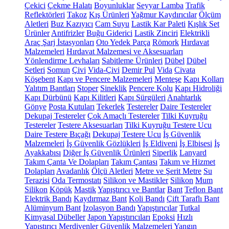
Çekici
Çekme Halatı
Boyunluklar
Seyyar Lamba
Trafik
Reflektörleri
Takoz
Kış Ürünleri
Yağmur Kaydırıcılar
Ölçüm
Aletleri
Buz Kazıyıcı
Cam Suyu
Lastik Kar Paleti
Kışlık Set
Ürünler
Antifrizler
Buğu Giderici
Lastik Zinciri
Elektrikli
Araç Şarj İstasyonları
Oto Yedek Parça
Römork
Hırdavat
Malzemeleri
Hırdavat Malzemesi ve Aksesuarları
Yönlendirme Levhaları
Sabitleme Ürünleri
Dübel
Dübel
Setleri
Somun
Çivi
Vida-Çivi
Demir Pul
Vida
Civata
Köşebent
Kapı ve Pencere Malzemeleri
Menteşe
Kapı Kolları
Yalıtım Bantları
Stoper
Sineklik
Pencere Kolu
Kapı Hidroliği
Kapı Dürbünü
Kapı Kilitleri
Kapı Sürgüleri
Anahtarlık
Gönye
Posta Kutuları
Tekerlek
Testereler
Daire Testereler
Dekupaj Testereler
Çok Amaçlı Testereler
Tilki Kuyruğu
Testereler
Testere Aksesuarları
Tilki Kuyruğu Testere Ucu
Daire Testere Bıçağı
Dekupaj Testere Ucu
İş Güvenlik
Malzemeleri
İş Güvenlik Gözlükleri
İş Eldiveni
İş Elbisesi
İş
Ayakkabısı
Diğer İş Güvenlik Ürünleri
Siperlik
Lanyard
Takım Çanta Ve Dolapları
Takım Çantası
Takım ve Hizmet
Dolapları
Avadanlık
Ölçü Aletleri
Metre ve Şerit Metre
Su
Terazisi
Oda Termostatı
Silikon ve Mastikler
Silikon
Mum
Silikon
Köpük
Mastik
Yapıştırıcı ve Bantlar
Bant
Teflon Bant
Elektrik Bandı
Kaydırmaz Bant
Koli Bandı
Çift Taraflı Bant
Alüminyum Bant
İzolasyon Bandı
Yapıştırıcılar
Tutkal
Kimyasal Dübeller
Japon Yapıştırıcıları
Epoksi
Hızlı
Yapıştırıcı
Merdivenler
Güvenlik Malzemeleri
Yangın