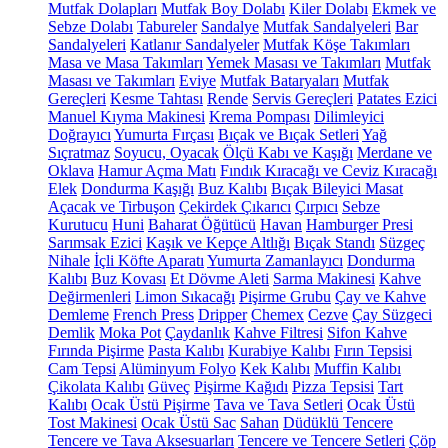
Mutfak Dolapları
Mutfak Boy Dolabı
Kiler Dolabı
Ekmek ve
Sebze Dolabı
Tabureler
Sandalye
Mutfak Sandalyeleri
Bar
Sandalyeleri
Katlanır Sandalyeler
Mutfak Köşe Takımları
Masa ve Masa Takımları
Yemek Masası ve Takımları
Mutfak
Masası ve Takımları
Eviye
Mutfak Bataryaları
Mutfak
Gereçleri
Kesme Tahtası
Rende
Servis Gereçleri
Patates Ezici
Manuel Kıyma Makinesi
Krema Pompası
Dilimleyici
Doğrayıcı
Yumurta Fırçası
Bıçak ve Bıçak Setleri
Yağ
Sıçratmaz
Soyucu, Oyacak
Ölçü Kabı ve Kaşığı
Merdane ve
Oklava
Hamur Açma Matı
Fındık Kıracağı ve Ceviz Kıracağı
Elek
Dondurma Kaşığı
Buz Kalıbı
Bıçak Bileyici Masat
Açacak ve Tirbuşon
Çekirdek Çıkarıcı
Çırpıcı
Sebze
Kurutucu
Huni
Baharat Öğütücü
Havan
Hamburger Presi
Sarımsak Ezici
Kaşık ve Kepçe Altlığı
Bıçak Standı
Süzgeç
Nihale
İçli Köfte Aparatı
Yumurta Zamanlayıcı
Dondurma
Kalıbı
Buz Kovası
Et Dövme Aleti
Sarma Makinesi
Kahve
Değirmenleri
Limon Sıkacağı
Pişirme Grubu
Çay ve Kahve
Demleme
French Press
Dripper
Chemex
Cezve
Çay Süzgeci
Demlik
Moka Pot
Çaydanlık
Kahve Filtresi
Sifon Kahve
Fırında Pişirme
Pasta Kalıbı
Kurabiye Kalıbı
Fırın Tepsisi
Cam Tepsi
Alüminyum Folyo
Kek Kalıbı
Muffin Kalıbı
Çikolata Kalıbı
Güveç
Pişirme Kağıdı
Pizza Tepsisi
Tart
Kalıbı
Ocak Üstü Pişirme
Tava ve Tava Setleri
Ocak Üstü
Tost Makinesi
Ocak Üstü Sac
Sahan
Düdüklü Tencere
Tencere ve Tava Aksesuarları
Tencere ve Tencere Setleri
Çöp