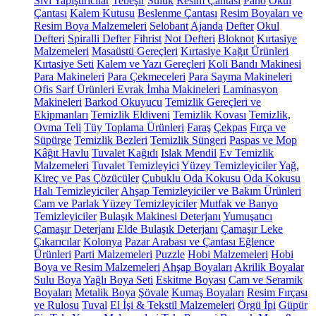
Sıvı Yapıştırıcılar
Tebeşir
Suluk
Resim Çantası
Pano
Okul
Çantası
Kalem Kutusu
Beslenme Çantası
Resim Boyaları ve
Resim Boya Malzemeleri
Selobant
Ajanda
Defter
Okul
Defteri
Spiralli Defter
Fihrist
Not Defteri
Bloknot
Kırtasiye
Malzemeleri
Masaüstü Gereçleri
Kırtasiye Kağıt Ürünleri
Kırtasiye Seti
Kalem ve Yazı Gereçleri
Koli Bandı Makinesi
Para Makineleri
Para Çekmeceleri
Para Sayma Makineleri
Ofis Sarf Ürünleri
Evrak İmha Makineleri
Laminasyon
Makineleri
Barkod Okuyucu
Temizlik Gereçleri ve
Ekipmanları
Temizlik Eldiveni
Temizlik Kovası
Temizlik,
Ovma Teli
Tüy Toplama Ürünleri
Faraş
Çekpas
Fırça ve
Süpürge
Temizlik Bezleri
Temizlik Süngeri
Paspas ve Mop
Kâğıt Havlu
Tuvalet Kağıdı
Islak Mendil
Ev Temizlik
Malzemeleri
Tuvalet Temizleyici
Yüzey Temizleyiciler
Yağ,
Kireç ve Pas Çözücüler
Çubuklu Oda Kokusu
Oda Kokusu
Halı Temizleyiciler
Ahşap Temizleyiciler ve Bakım Ürünleri
Cam ve Parlak Yüzey Temizleyiciler
Mutfak ve Banyo
Temizleyiciler
Bulaşık Makinesi Deterjanı
Yumuşatıcı
Çamaşır Deterjanı
Elde Bulaşık Deterjanı
Çamaşır Leke
Çıkarıcılar
Kolonya
Pazar Arabası ve Çantası
Eğlence
Ürünleri
Parti Malzemeleri
Puzzle
Hobi Malzemeleri
Hobi
Boya ve Resim Malzemeleri
Ahşap Boyaları
Akrilik Boyalar
Sulu Boya
Yağlı Boya Seti
Eskitme Boyası
Cam ve Seramik
Boyaları
Metalik Boya
Şövale
Kumaş Boyaları
Resim Fırçası
ve Rulosu
Tuval
El İşi & Tekstil Malzemeleri
Örgü İpi
Güpür