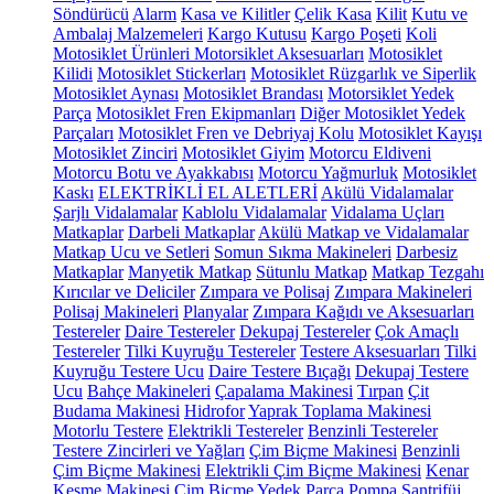
Söndürücü
Alarm
Kasa ve Kilitler
Çelik Kasa
Kilit
Kutu ve
Ambalaj Malzemeleri
Kargo Kutusu
Kargo Poşeti
Koli
Motosiklet Ürünleri
Motorsiklet Aksesuarları
Motosiklet
Kilidi
Motosiklet Stickerları
Motosiklet Rüzgarlık ve Siperlik
Motosiklet Aynası
Motosiklet Brandası
Motorsiklet Yedek
Parça
Motosiklet Fren Ekipmanları
Diğer Motosiklet Yedek
Parçaları
Motosiklet Fren ve Debriyaj Kolu
Motosiklet Kayışı
Motosiklet Zinciri
Motosiklet Giyim
Motorcu Eldiveni
Motorcu Botu ve Ayakkabısı
Motorcu Yağmurluk
Motosiklet
Kaskı
ELEKTRİKLİ EL ALETLERİ
Akülü Vidalamalar
Şarjlı Vidalamalar
Kablolu Vidalamalar
Vidalama Uçları
Matkaplar
Darbeli Matkaplar
Akülü Matkap ve Vidalamalar
Matkap Ucu ve Setleri
Somun Sıkma Makineleri
Darbesiz
Matkaplar
Manyetik Matkap
Sütunlu Matkap
Matkap Tezgahı
Kırıcılar ve Deliciler
Zımpara ve Polisaj
Zımpara Makineleri
Polisaj Makineleri
Planyalar
Zımpara Kağıdı ve Aksesuarları
Testereler
Daire Testereler
Dekupaj Testereler
Çok Amaçlı
Testereler
Tilki Kuyruğu Testereler
Testere Aksesuarları
Tilki
Kuyruğu Testere Ucu
Daire Testere Bıçağı
Dekupaj Testere
Ucu
Bahçe Makineleri
Çapalama Makinesi
Tırpan
Çit
Budama Makinesi
Hidrofor
Yaprak Toplama Makinesi
Motorlu Testere
Elektrikli Testereler
Benzinli Testereler
Testere Zincirleri ve Yağları
Çim Biçme Makinesi
Benzinli
Çim Biçme Makinesi
Elektrikli Çim Biçme Makinesi
Kenar
Kesme Makinesi
Çim Biçme Yedek Parça
Pompa
Santrifüj