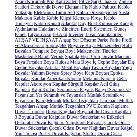
Akım Korumalı Priz
Kapı Zilleri
Pil ve Şarj Cihazları
Zaman
Saatleri
Elektronik Devre Elemanı
Fiş
Kablo Pabucu
Kablo
Yüksüğü
Elektronik Tamir Seti
Kablo Düzenleyiciler
Susta
Makaron Kablo
Kablo Klipsi
Klemens
Kroşe
Kablo
Toplayıcı
Kablo Kanalı
Adaptör
Duy
Buat Kutusu ve Kapağı
Aydınlatma Halatları ve Zincirleri
Enerji Sistemleri
Güneş
Paneli
Lityum Akü
Jel Akü
İnverter
Tavan Vantilatörleri
AHŞAP VE İNŞAAT
Ahşap Yer Döşeme
Parke
Parke Profil
ve Aksesuarları
Süpürgelik
Boya ve Boya Malzemeleri
Hobi
Boyaları
Tempare Boyası
Boya Malzemeleri
Tinerler
Maskeleme Bandı
Vernik
Spatula
Hışır Örtü
Duvar Macunu
Boya Fırçaları
Boya Rulosu
Mala
Boya
İç Cephe Boyalar
Dış
Cephe Boyalar
Astarlar
Metal Boyaları
Tavan Boyaları
Yağlı
Boyalar
Yalıtım Boyası
Sprey Boya
Kapı Boyası
Epoksi
Boyalar
Kapılar
Amerikan Kapılar
Melamin Kapılar
Çelik
Kapılar
Akordiyon Kapılar
Sürgülü Kapılar
Acil Çıkış
Kapıları
Kapı Kolları
Seramik ve Fayans
Banyo Seramik ve
Fayansları
Yer Seramik ve Fayansları
Mutfak Seramik ve
Fayansları
Karo
Mozaik
Mutfak Tezgahları
Laminant Mutfak
Tezgahları
Ahşap Mutfak Tezgahları
PVC Zemin Kaplama
Duvar Ürünleri
Duvar Kağıtları
Boyanabilir Duvar Kağıtları
3 Boyutlu Duvar Kağıtları
Duvar Stickerları ve Etiketleri
Dekoratif Duvar Kağıtları
Yapışkanlı Folyolar
Çocuk Odası
Duvar Stickerları
Çocuk Odası Duvar Kağıtları
Duvar Kağıdı
Yapıştırıcısı
Poster Duvar Kağıtları
Strafor
Duvar Çıtası