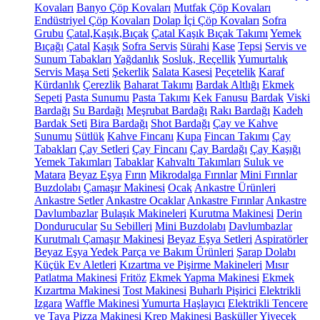
Kovaları
Banyo Çöp Kovaları
Mutfak Çöp Kovaları
Endüstriyel Çöp Kovaları
Dolap İçi Çöp Kovaları
Sofra
Grubu
Çatal,Kaşık,Bıçak
Çatal Kaşık Bıçak Takımı
Yemek
Bıçağı
Çatal
Kaşık
Sofra Servis
Sürahi
Kase
Tepsi
Servis ve
Sunum Tabakları
Yağdanlık
Sosluk, Reçellik
Yumurtalık
Servis Maşa Seti
Şekerlik
Salata Kasesi
Peçetelik
Karaf
Kürdanlık
Çerezlik
Baharat Takımı
Bardak Altlığı
Ekmek
Sepeti
Pasta Sunumu
Pasta Takımı
Kek Fanusu
Bardak
Viski
Bardağı
Su Bardağı
Meşrubat Bardağı
Rakı Bardağı
Kadeh
Bardak Seti
Bira Bardağı
Shot Bardağı
Çay ve Kahve
Sunumu
Sütlük
Kahve Fincanı
Kupa
Fincan Takımı
Çay
Tabakları
Çay Setleri
Çay Fincanı
Çay Bardağı
Çay Kaşığı
Yemek Takımları
Tabaklar
Kahvaltı Takımları
Suluk ve
Matara
Beyaz Eşya
Fırın
Mikrodalga Fırınlar
Mini Fırınlar
Buzdolabı
Çamaşır Makinesi
Ocak
Ankastre Ürünleri
Ankastre Setler
Ankastre Ocaklar
Ankastre Fırınlar
Ankastre
Davlumbazlar
Bulaşık Makineleri
Kurutma Makinesi
Derin
Dondurucular
Su Sebilleri
Mini Buzdolabı
Davlumbazlar
Kurutmalı Çamaşır Makinesi
Beyaz Eşya Setleri
Aspiratörler
Beyaz Eşya Yedek Parça ve Bakım Ürünleri
Şarap Dolabı
Küçük Ev Aletleri
Kızartma ve Pişirme Makineleri
Mısır
Patlatma Makinesi
Fritöz
Ekmek Yapma Makinesi
Ekmek
Kızartma Makinesi
Tost Makinesi
Buharlı Pişirici
Elektrikli
Izgara
Waffle Makinesi
Yumurta Haşlayıcı
Elektrikli Tencere
ve Tava
Pizza Makinesi
Krep Makinesi
Basküller
Yiyecek