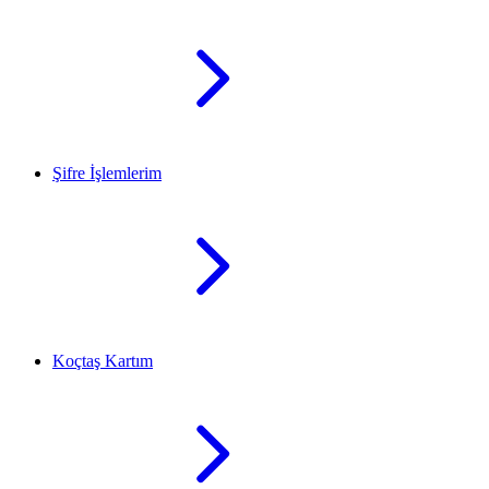
Şifre İşlemlerim
Koçtaş Kartım