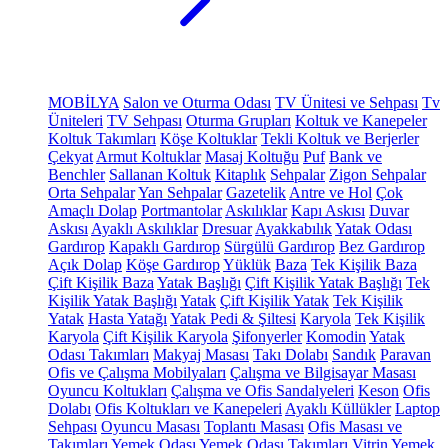
MOBİLYA
Salon ve Oturma Odası
TV Ünitesi ve Sehpası
Tv
Üniteleri
TV Sehpası
Oturma Grupları
Koltuk ve Kanepeler
Koltuk Takımları
Köşe Koltuklar
Tekli Koltuk ve Berjerler
Çekyat
Armut Koltuklar
Masaj Koltuğu
Puf
Bank ve
Benchler
Sallanan Koltuk
Kitaplık
Sehpalar
Zigon Sehpalar
Orta Sehpalar
Yan Sehpalar
Gazetelik
Antre ve Hol
Çok
Amaçlı Dolap
Portmantolar
Askılıklar
Kapı Askısı
Duvar
Askısı
Ayaklı Askılıklar
Dresuar
Ayakkabılık
Yatak Odası
Gardırop
Kapaklı Gardırop
Sürgülü Gardırop
Bez Gardırop
Açık Dolap
Köşe Gardırop
Yüklük
Baza
Tek Kişilik Baza
Çift Kişilik Baza
Yatak Başlığı
Çift Kişilik Yatak Başlığı
Tek
Kişilik Yatak Başlığı
Yatak
Çift Kişilik Yatak
Tek Kişilik
Yatak
Hasta Yatağı
Yatak Pedi & Şiltesi
Karyola
Tek Kişilik
Karyola
Çift Kişilik Karyola
Şifonyerler
Komodin
Yatak
Odası Takımları
Makyaj Masası
Takı Dolabı
Sandık
Paravan
Ofis ve Çalışma Mobilyaları
Çalışma ve Bilgisayar Masası
Oyuncu Koltukları
Çalışma ve Ofis Sandalyeleri
Keson
Ofis
Dolabı
Ofis Koltukları ve Kanepeleri
Ayaklı Küllükler
Laptop
Sehpası
Oyuncu Masası
Toplantı Masası
Ofis Masası ve
Takımları
Yemek Odası
Yemek Odası Takımları
Vitrin
Yemek