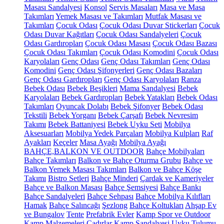
Masası Sandalyesi
Konsol
Servis Masaları
Masa ve Masa
Takımları
Yemek Masası ve Takımları
Mutfak Masası ve
Takımları
Çocuk Odası
Çocuk Odası Duvar Stickerları
Çocuk
Odası Duvar Kağıtları
Çocuk Odası Sandalyeleri
Çocuk
Odası Gardıropları
Çocuk Odası Masası
Çocuk Odası Bazası
Çocuk Odası Takımları
Çocuk Odası Komodini
Çocuk Odası
Karyolaları
Genç Odası
Genç Odası Takımları
Genç Odası
Komodini
Genç Odası Şifonyerleri
Genç Odası Bazaları
Genç Odası Gardıropları
Genç Odası Karyolaları
Ranza
Bebek Odası
Bebek Beşikleri
Mama Sandalyesi
Bebek
Karyolaları
Bebek Gardıropları
Bebek Yatakları
Bebek Odası
Takımları
Oyuncak Dolabı
Bebek Şifonyer
Bebek Odası
Tekstili
Bebek Yorganı
Bebek Çarşafı
Bebek Nevresim
Takımı
Bebek Battaniyesi
Bebek Uyku Seti
Mobilya
Aksesuarları
Mobilya Yedek Parçaları
Mobilya Kulpları
Raf
Ayakları
Keçeler
Masa Ayağı
Mobilya Ayağı
BAHÇE,BALKON VE OUTDOOR
Bahçe Mobilyaları
Bahçe Takımları
Balkon ve Bahçe Oturma Grubu
Bahçe ve
Balkon Yemek Masası Takımları
Balkon ve Bahçe Köşe
Takımı
Bistro Setleri
Bahçe Minderi
Çardak ve Kameriyeler
Bahçe ve Balkon Masası
Bahçe Şemsiyesi
Bahçe Bankı
Bahçe Sandalyeleri
Bahçe Sehpası
Bahçe Mobilya Kılıfları
Hamak
Bahçe Salıncağı
Şezlong
Bahçe Koltukları
Ahşap Ev
ve Bungalov
Tente
Prefabrik Evler
Kamp Spor ve Outdoor
Kamp Malzemeleri
Çadırlar
Kamp Sandalyesi
Uyku Tulumu