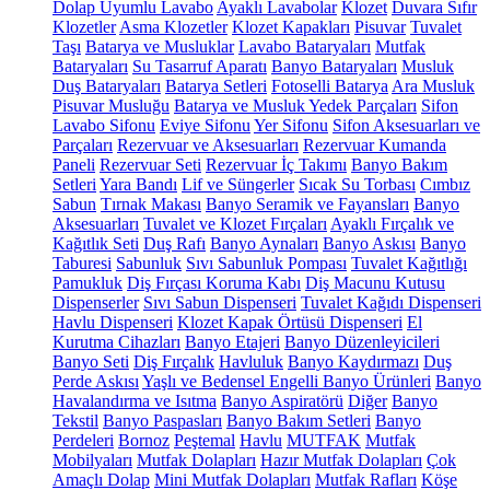
Dolap Uyumlu Lavabo
Ayaklı Lavabolar
Klozet
Duvara Sıfır
Klozetler
Asma Klozetler
Klozet Kapakları
Pisuvar
Tuvalet
Taşı
Batarya ve Musluklar
Lavabo Bataryaları
Mutfak
Bataryaları
Su Tasarruf Aparatı
Banyo Bataryaları
Musluk
Duş Bataryaları
Batarya Setleri
Fotoselli Batarya
Ara Musluk
Pisuvar Musluğu
Batarya ve Musluk Yedek Parçaları
Sifon
Lavabo Sifonu
Eviye Sifonu
Yer Sifonu
Sifon Aksesuarları ve
Parçaları
Rezervuar ve Aksesuarları
Rezervuar Kumanda
Paneli
Rezervuar Seti
Rezervuar İç Takımı
Banyo Bakım
Setleri
Yara Bandı
Lif ve Süngerler
Sıcak Su Torbası
Cımbız
Sabun
Tırnak Makası
Banyo Seramik ve Fayansları
Banyo
Aksesuarları
Tuvalet ve Klozet Fırçaları
Ayaklı Fırçalık ve
Kağıtlık Seti
Duş Rafı
Banyo Aynaları
Banyo Askısı
Banyo
Taburesi
Sabunluk
Sıvı Sabunluk Pompası
Tuvalet Kağıtlığı
Pamukluk
Diş Fırçası Koruma Kabı
Diş Macunu Kutusu
Dispenserler
Sıvı Sabun Dispenseri
Tuvalet Kağıdı Dispenseri
Havlu Dispenseri
Klozet Kapak Örtüsü Dispenseri
El
Kurutma Cihazları
Banyo Etajeri
Banyo Düzenleyicileri
Banyo Seti
Diş Fırçalık
Havluluk
Banyo Kaydırmazı
Duş
Perde Askısı
Yaşlı ve Bedensel Engelli Banyo Ürünleri
Banyo
Havalandırma ve Isıtma
Banyo Aspiratörü
Diğer
Banyo
Tekstil
Banyo Paspasları
Banyo Bakım Setleri
Banyo
Perdeleri
Bornoz
Peştemal
Havlu
MUTFAK
Mutfak
Mobilyaları
Mutfak Dolapları
Hazır Mutfak Dolapları
Çok
Amaçlı Dolap
Mini Mutfak Dolapları
Mutfak Rafları
Köşe