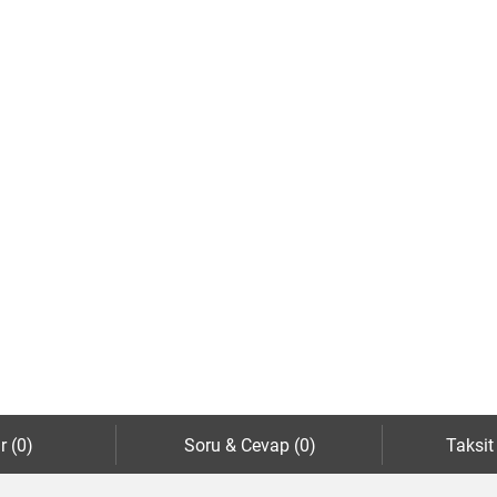
r (0)
Soru & Cevap (0)
Taksit