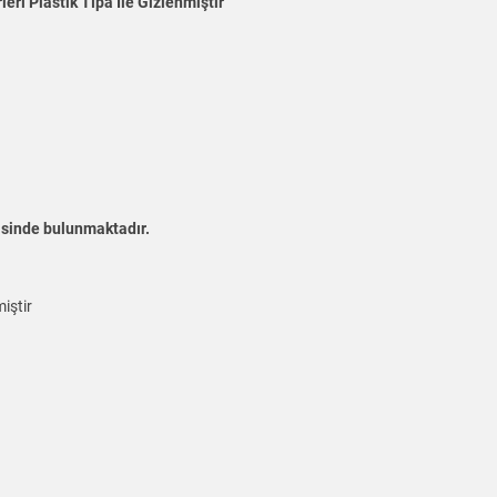
eri Plastik Tıpa İle Gizlenmiştir
risinde bulunmaktadır.
iştir