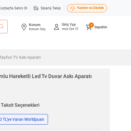
Yardım ve Destek
Koçtaş'ta Satıcı Ol
Sipariş Takip
Giriş Yap
Konum
0
Sepetim
veya Üye Ol
Konum Seç
Tayfun TV Askı Aparatı
lu Hareketli Led Tv Duvar Askı Aparatı
n
Taksit Seçenekleri
50 TL'ye Varan Worldpuan