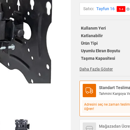
Satıcı:
Tayfun 16
5.4
Kullanım Yeri
Katlanabilir
Ürün Tipi
Uyumlu Ekran Boyutu
Taşıma Kapasitesi
Daha Fazla Göster
Standart Teslim
Tahmini Kargoya Ver
Adresini seç ne zaman teslim
öğren!
Mağazadan Ücret