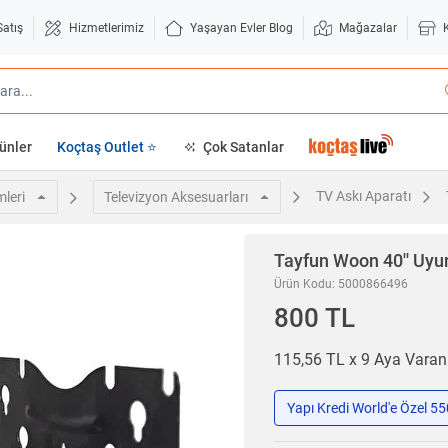
Satış
Hizmetlerimiz
Yaşayan Evler Blog
Mağazalar
ünler
Koçtaş Outlet ⭐
Çok Satanlar
TV Askı Aparatı
mleri
Televizyon Aksesuarları
Tayfun
Woon 40'' Uyum
Ürün Kodu: 5000866496
800 TL
115,56 TL x 9 Aya Vara
Yapı Kredi World'e Özel 5