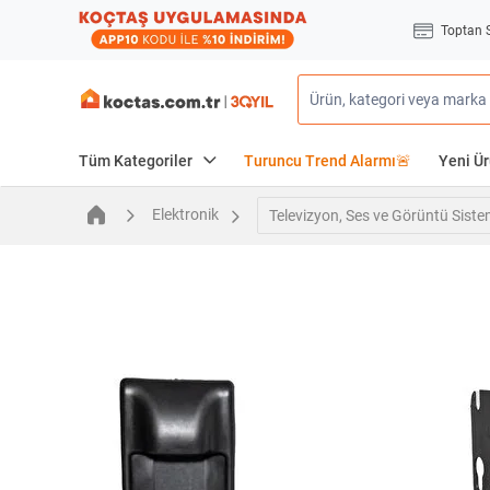
Toptan 
Tüm Kategoriler
Turuncu Trend Alarmı🚨
Yeni Ür
Elektronik
Televizyon, Ses ve Görüntü Siste