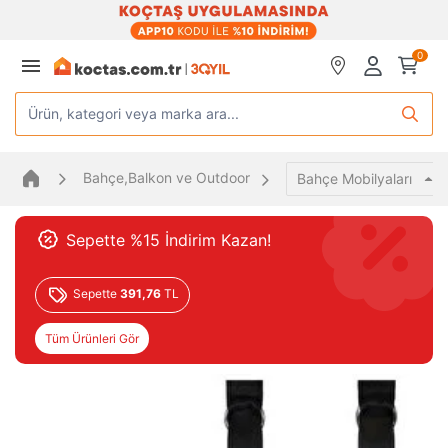
0
Ürün, kategori veya marka ara...
Bahçe,Balkon ve Outdoor
Bahçe Mobilyaları
Sepette %15 İndirim Kazan!
Sepette
391,76
TL
Tüm Ürünleri Gör