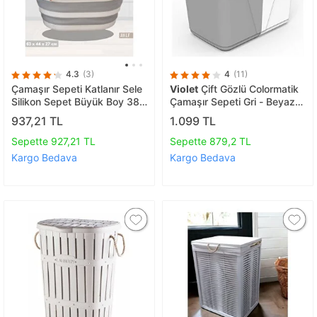
4.3
(3)
4
(11)
Çamaşır Sepeti Katlanır Sele
Violet
Çift Gözlü Colormatik
Silikon Sepet Büyük Boy 38
Çamaşır Sepeti Gri - Beyaz
Lt.
90 Lt
937,21 TL
1.099 TL
Sepette 927,21 TL
Sepette 879,2 TL
Kargo Bedava
Kargo Bedava