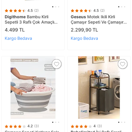
4.5
(2)
4.5
(2)
Digithome
Bambu Kirli
Geseus
Motek Ikili Kirli
Sepetli 3 Raflı Çok Amaçlı
Çamaşır Sepeti Ve Çamaşır
Banyo Düzenleyici Çamaşır
Selesi Ikili Set Çeyiz Seti
4.499 TL
2.299,90 TL
Sepeti Organizer Db-0002
Pembe Pudra
Kargo Bedava
Kargo Bedava
4.2
(3)
4
(3)