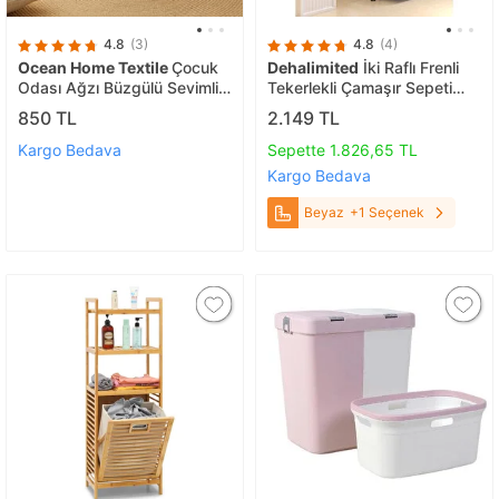
4.8
(3)
4.8
(4)
Ocean Home Textile
Çocuk
Dehalimited
İki Raflı Frenli
Odası Ağzı Büzgülü Sevimli
Tekerlekli Çamaşır Sepeti
Hayvanlar Oyuncak Sepeti
Banyo Dolabı Kirli Sepetli
850 TL
2.149 TL
36 X 48 Cm
Banyo Düzenleyici Beyaz
Kargo Bedava
Sepette 1.826,65 TL
Kargo Bedava
Beyaz
+1 Seçenek