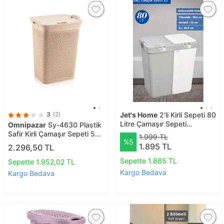
3
(2)
Jet's Home
2’li Kirli Sepeti 80
Litre Çamaşır Sepeti
Omnipazar
Sy-4630 Plastik
Dokunmatik Motek Kirli
Safir Kirli Çamaşır Sepeti 55
1.999 TL
%5
Çamaşır Sepeti Gri-beyaz
Lt Bej
1.895 TL
2.296,50 TL
Sepette 1.885 TL
Sepette 1.952,02 TL
Kargo Bedava
Kargo Bedava