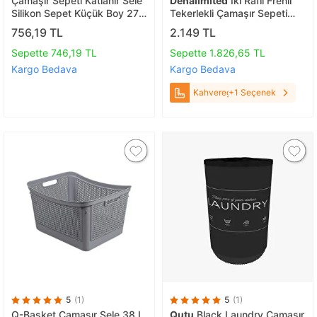
Çamaşır Sepeti Katlanır Sele
Dehalimited
İki Raflı Frenli
Silikon Sepet Küçük Boy 27
Tekerlekli Çamaşır Sepeti
Lt.
Banyo Dolabı Kirli Sepetli
756,19 TL
2.149 TL
Banyo Düzenleyici Kahveregi
Sepette 746,19 TL
Sepette 1.826,65 TL
Kargo Bedava
Kargo Bedava
Kahveregi
+1 Seçenek
5
(1)
5
(1)
Q-Basket Çamaşır Sele 38 L
Qutu
Black Laundry Çamaşır