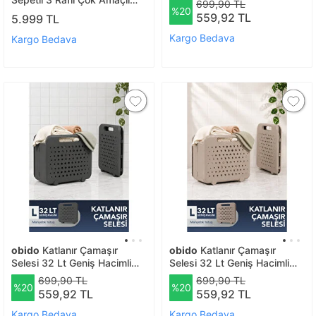
699,90 TL
%20
Banyo Düzenleyici Çamaşır
559,92 TL
5.999 TL
Sepeti Organizer Db-0011
Kargo Bedava
Kargo Bedava
obido
Katlanır Çamaşır
obido
Katlanır Çamaşır
Selesi 32 Lt Geniş Hacimli
Selesi 32 Lt Geniş Hacimli
Portatif Çamaşır Sepeti
Portatif Çamaşır Sepeti
699,90 TL
699,90 TL
%20
%20
559,92 TL
559,92 TL
Kargo Bedava
Kargo Bedava