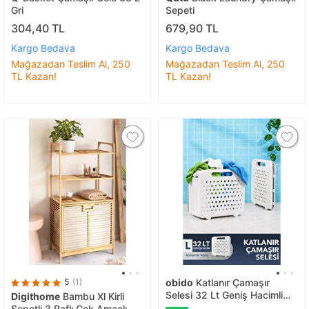
Gri
Sepeti
304,40 TL
679,90 TL
Kargo Bedava
Kargo Bedava
Mağazadan Teslim Al, 250
Mağazadan Teslim Al, 250
TL Kazan!
TL Kazan!
5
(1)
obido
Katlanır Çamaşır
Selesi 32 Lt Geniş Hacimli
Digithome
Bambu Xl Kirli
Portatif Çamaşır Sepeti
Sepetli 3 Raflı Çok Amaçlı