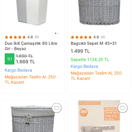
4.8
(5)
4.8
(4)
Duo İkili Çamaşırlık 80 Litre
Bagcıklı Sepet M 45*31
Gri - Beyaz
1.499 TL
1.690 TL
%1
Sepette 1.124,25 TL
1.669 TL
Kargo Bedava
Kargo Bedava
Mağazadan Teslim Al, 250
Mağazadan Teslim Al, 250
TL Kazan!
TL Kazan!