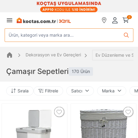
0
Ürün, kategori veya marka ara...
Dekorasyon ve Ev Gereçleri
Ev Düzenleme ve Sa
Çamaşır Sepetleri
170 Ürün
Sırala
Filtrele
Satıcı
Marka
M