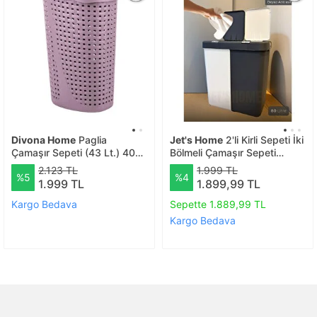
Divona Home
Paglia
Jet's Home
2'li Kirli Sepeti İki
Çamaşır Sepeti (43 Lt.) 40
Bölmeli Çamaşır Sepeti
(g) ,31,5 (d), 60 (y) Cm
Antrasit-beyaz Renkliler-
2.123 TL
1.999 TL
%5
%4
beyazlar Sepeti 80 Lt.
1.999 TL
1.899,99 TL
Kargo Bedava
Sepette 1.889,99 TL
Kargo Bedava