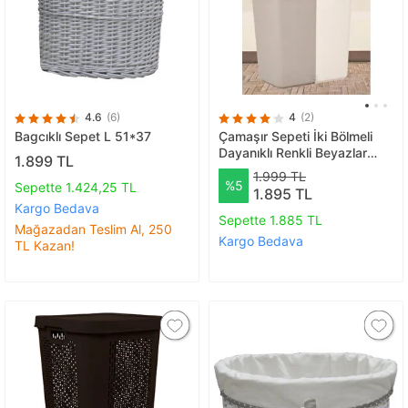
4.6
(6)
4
(2)
Bagcıklı Sepet L 51*37
Çamaşır Sepeti İki Bölmeli
Dayanıklı Renkli Beyazlar
1.899 TL
Sepeti Gri Krem 80 Lt
1.999 TL
%5
Sepette 1.424,25 TL
1.895 TL
Kargo Bedava
Sepette 1.885 TL
Mağazadan Teslim Al, 250
Kargo Bedava
TL Kazan!