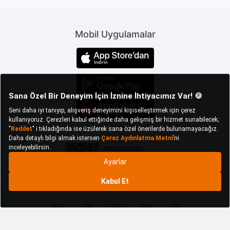
hacminin seçiminde evde konumlanacağı odadaki
alan da göz önünde bulundurulmalı, sepet için ayrılan
bölgeye uygun bir hacim seçilmelidir. Örneğin banyo
Mobil Uygulamalar
çamaşır sepeti için banyoda ayıracağınız kısım
tuvalet, duşakabin ve lavabo kullanımını
engellemeyecek şekilde yerleştirilmelidir.
Ergonomik Özellikleriyle Avantaj
Sağlayan Çamaşır Sepeti
Modelleri
Çamaşır sepeti seçimi, günlük olarak kullanılan ve
kişiden kişiye göre farklılık gösteren ihtiyaçlara hitap
etmeyi amaçlayan bir ürün söz konusu olduğu için
farklı beklentiler göz önünde bulundurularak en
kullanışlı çamaşır sepeti hakkında yorum yapılmalıdır.
Ergonomik olarak nitelendirebilmek için bir ürünün