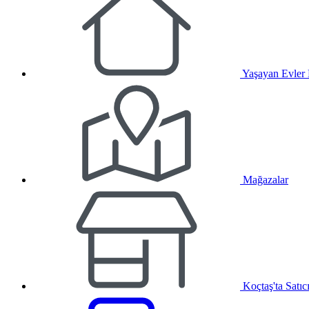
Yaşayan Evler
Mağazalar
Koçtaş'ta Satıc