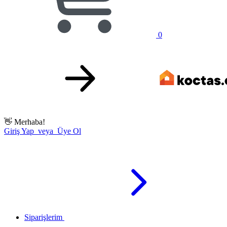
0
👋
Merhaba!
Giriş Yap veya Üye Ol
Siparişlerim