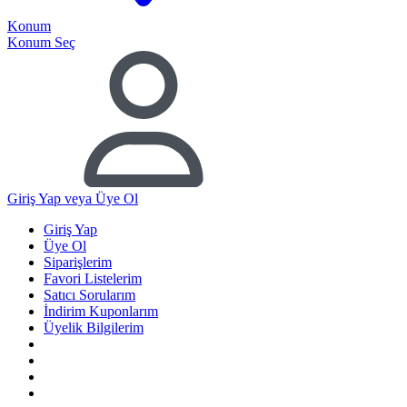
Konum
Konum Seç
Giriş Yap
veya Üye Ol
Giriş Yap
Üye Ol
Siparişlerim
Favori Listelerim
Satıcı Sorularım
İndirim Kuponlarım
Üyelik Bilgilerim