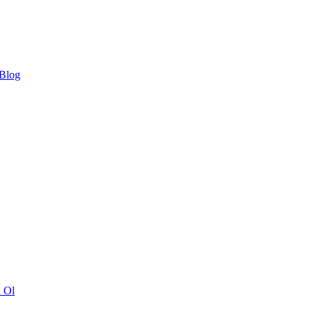
 Blog
ı Ol