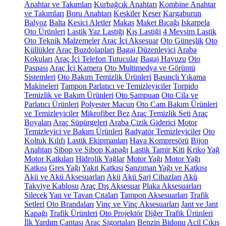
Anahtar ve Takımları
Kurbağcık Anahtarı
Kombine Anahtar
ve Takımları
Boru Anahtarı
Keskiler
Keser
Kargaburun
Balyoz
Balta
Kesici Aletler
Makas
Maket Bıçağı
Iskarpela
Oto Ürünleri
Lastik
Yaz Lastiği
Kış Lastiği
4 Mevsim Lastik
Oto Teknik Malzemeler
Araç İçi Aksesuar
Oto Güneşlik
Oto
Küllükler
Araç Buzdolapları
Bagaj Düzenleyici
Araba
Kokuları
Araç İçi Telefon Tutucular
Bagaj Havuzu
Oto
Paspası
Araç İçi Kamera
Oto Multimedya ve Görüntü
Sistemleri
Oto Bakım Temizlik Ürünleri
Basınçlı Yıkama
Makineleri
Tampon Parlatıcı ve Temizleyiciler
Torpido
Temizlik ve Bakım Ürünleri
Oto Şampuan
Oto Cila ve
Parlatıcı Ürünleri
Polyester Macun
Oto Cam Bakım Ürünleri
ve Temizleyiciler
Mikrofiber Bez
Araç Temizlik Seti
Araç
Boyaları
Araç Süpürgeleri
Araba Çizik Giderici
Motor
Temizleyici ve Bakım Ürünleri
Radyatör Temizleyiciler
Oto
Koltuk Kılıfı
Lastik Ekipmanları
Hava Kompresörü
Bijon
Anahtarı
Sibop ve Sibop Kapağı
Lastik Tamir Kiti
Kriko
Yağ
Motor Katkıları
Hidrolik Yağlar
Motor Yağı
Motor Yağı
Katkısı
Gres Yağı
Yakıt Katkısı
Şanzıman Yağı ve Katkısı
Akü ve Akü Aksesuarları
Akü
Akü Şarj Cihazları
Akü
Takviye Kablosu
Araç Dış Aksesuar
Plaka Aksesuarları
Silecek
Yan ve Tavan Çıtaları
Tampon Aksesuarları
Trafik
Setleri
Oto Brandaları
Vinç ve Vinç Aksesuarları
Jant ve Jant
Kapağı
Trafik Ürünleri
Oto Projektör
Diğer Trafik Ürünleri
İlk Yardım Çantası
Araç Sigortaları
Benzin Bidonu
Acil Çıkış