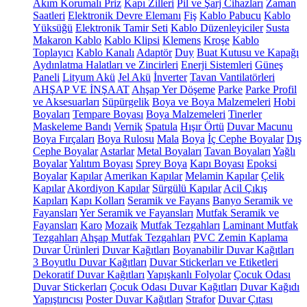
Akım Korumalı Priz
Kapı Zilleri
Pil ve Şarj Cihazları
Zaman
Saatleri
Elektronik Devre Elemanı
Fiş
Kablo Pabucu
Kablo
Yüksüğü
Elektronik Tamir Seti
Kablo Düzenleyiciler
Susta
Makaron Kablo
Kablo Klipsi
Klemens
Kroşe
Kablo
Toplayıcı
Kablo Kanalı
Adaptör
Duy
Buat Kutusu ve Kapağı
Aydınlatma Halatları ve Zincirleri
Enerji Sistemleri
Güneş
Paneli
Lityum Akü
Jel Akü
İnverter
Tavan Vantilatörleri
AHŞAP VE İNŞAAT
Ahşap Yer Döşeme
Parke
Parke Profil
ve Aksesuarları
Süpürgelik
Boya ve Boya Malzemeleri
Hobi
Boyaları
Tempare Boyası
Boya Malzemeleri
Tinerler
Maskeleme Bandı
Vernik
Spatula
Hışır Örtü
Duvar Macunu
Boya Fırçaları
Boya Rulosu
Mala
Boya
İç Cephe Boyalar
Dış
Cephe Boyalar
Astarlar
Metal Boyaları
Tavan Boyaları
Yağlı
Boyalar
Yalıtım Boyası
Sprey Boya
Kapı Boyası
Epoksi
Boyalar
Kapılar
Amerikan Kapılar
Melamin Kapılar
Çelik
Kapılar
Akordiyon Kapılar
Sürgülü Kapılar
Acil Çıkış
Kapıları
Kapı Kolları
Seramik ve Fayans
Banyo Seramik ve
Fayansları
Yer Seramik ve Fayansları
Mutfak Seramik ve
Fayansları
Karo
Mozaik
Mutfak Tezgahları
Laminant Mutfak
Tezgahları
Ahşap Mutfak Tezgahları
PVC Zemin Kaplama
Duvar Ürünleri
Duvar Kağıtları
Boyanabilir Duvar Kağıtları
3 Boyutlu Duvar Kağıtları
Duvar Stickerları ve Etiketleri
Dekoratif Duvar Kağıtları
Yapışkanlı Folyolar
Çocuk Odası
Duvar Stickerları
Çocuk Odası Duvar Kağıtları
Duvar Kağıdı
Yapıştırıcısı
Poster Duvar Kağıtları
Strafor
Duvar Çıtası