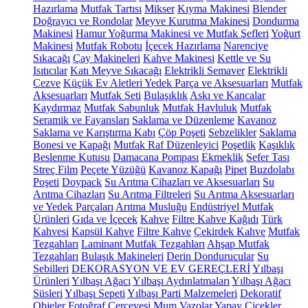
Hazırlama
Mutfak Tartısı
Mikser
Kıyma Makinesi
Blender
Doğrayıcı ve Rondolar
Meyve Kurutma Makinesi
Dondurma
Makinesi
Hamur Yoğurma Makinesi ve Mutfak Şefleri
Yoğurt
Makinesi
Mutfak Robotu
İçecek Hazırlama
Narenciye
Sıkacağı
Çay Makineleri
Kahve Makinesi
Kettle ve Su
Isıtıcılar
Katı Meyve Sıkacağı
Elektrikli Semaver
Elektrikli
Cezve
Küçük Ev Aletleri Yedek Parça ve Aksesuarları
Mutfak
Aksesuarları
Mutfak Seti
Bulaşıklık
Askı ve Kancalar
Kaydırmaz
Mutfak Sabunluk
Mutfak Havluluk
Mutfak
Seramik ve Fayansları
Saklama ve Düzenleme
Kavanoz
Saklama ve Karıştırma Kabı
Çöp Poşeti
Sebzelikler
Saklama
Bonesi ve Kapağı
Mutfak Raf Düzenleyici
Poşetlik
Kaşıklık
Beslenme Kutusu
Damacana Pompası
Ekmeklik
Sefer Tası
Streç Film
Peçete Yüzüğü
Kavanoz Kapağı
Pipet
Buzdolabı
Poşeti
Doypack
Su Arıtma Cihazları ve Aksesuarları
Su
Arıtma Cihazları
Su Arıtma Filtreleri
Su Arıtma Aksesuarları
ve Yedek Parçaları
Arıtma Musluğu
Endüstriyel Mutfak
Ürünleri
Gıda ve İçecek
Kahve
Filtre Kahve Kağıdı
Türk
Kahvesi
Kapsül Kahve
Filtre Kahve
Çekirdek Kahve
Mutfak
Tezgahları
Laminant Mutfak Tezgahları
Ahşap Mutfak
Tezgahları
Bulaşık Makineleri
Derin Dondurucular
Su
Sebilleri
DEKORASYON VE EV GEREÇLERİ
Yılbaşı
Ürünleri
Yılbaşı Ağacı
Yılbaşı Aydınlatmaları
Yılbaşı Ağacı
Süsleri
Yılbaşı Sepeti
Yılbaşı Parti Malzemeleri
Dekoratif
Objeler
Fotoğraf Çerçevesi
Mum
Vazolar
Yapay Çiçekler