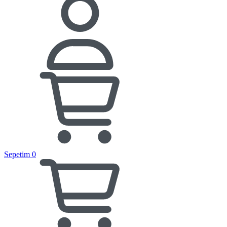
Sepetim
0