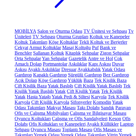
MOBİLYA
Salon ve Oturma Odası
TV Ünitesi ve Sehpası
Tv
Üniteleri
TV Sehpası
Oturma Grupları
Koltuk ve Kanepeler
Koltuk Takımları
Köşe Koltuklar
Tekli Koltuk ve Berjerler
Çekyat
Armut Koltuklar
Masaj Koltuğu
Puf
Bank ve
Benchler
Sallanan Koltuk
Kitaplık
Sehpalar
Zigon Sehpalar
Orta Sehpalar
Yan Sehpalar
Gazetelik
Antre ve Hol
Çok
Amaçlı Dolap
Portmantolar
Askılıklar
Kapı Askısı
Duvar
Askısı
Ayaklı Askılıklar
Dresuar
Ayakkabılık
Yatak Odası
Gardırop
Kapaklı Gardırop
Sürgülü Gardırop
Bez Gardırop
Açık Dolap
Köşe Gardırop
Yüklük
Baza
Tek Kişilik Baza
Çift Kişilik Baza
Yatak Başlığı
Çift Kişilik Yatak Başlığı
Tek
Kişilik Yatak Başlığı
Yatak
Çift Kişilik Yatak
Tek Kişilik
Yatak
Hasta Yatağı
Yatak Pedi & Şiltesi
Karyola
Tek Kişilik
Karyola
Çift Kişilik Karyola
Şifonyerler
Komodin
Yatak
Odası Takımları
Makyaj Masası
Takı Dolabı
Sandık
Paravan
Ofis ve Çalışma Mobilyaları
Çalışma ve Bilgisayar Masası
Oyuncu Koltukları
Çalışma ve Ofis Sandalyeleri
Keson
Ofis
Dolabı
Ofis Koltukları ve Kanepeleri
Ayaklı Küllükler
Laptop
Sehpası
Oyuncu Masası
Toplantı Masası
Ofis Masası ve
Takımları
Yemek Odası
Yemek Odası Takımları
Vitrin
Yemek