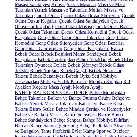
Masası Sandalyesi
Konsol
Servis Masaları
Masa ve Masa
Takımları
Yemek Masası ve Takımları
Mutfak Masası ve
Takımları
Çocuk Odası
Çocuk Odası Duvar Stickerları
Çocuk
Odası Duvar Kağıtları
Çocuk Odası Sandalyeleri
Çocuk
Odası Gardıropları
Çocuk Odası Masası
Çocuk Odası Bazası
Çocuk Odası Takımları
Çocuk Odası Komodini
Çocuk Odası
Karyolaları
Genç Odası
Genç Odası Takımları
Genç Odası
Komodini
Genç Odası Şifonyerleri
Genç Odası Bazaları
Genç Odası Gardıropları
Genç Odası Karyolaları
Ranza
Bebek Odası
Bebek Beşikleri
Mama Sandalyesi
Bebek
Karyolaları
Bebek Gardıropları
Bebek Yatakları
Bebek Odası
Takımları
Oyuncak Dolabı
Bebek Şifonyer
Bebek Odası
Tekstili
Bebek Yorganı
Bebek Çarşafı
Bebek Nevresim
Takımı
Bebek Battaniyesi
Bebek Uyku Seti
Mobilya
Aksesuarları
Mobilya Yedek Parçaları
Mobilya Kulpları
Raf
Ayakları
Keçeler
Masa Ayağı
Mobilya Ayağı
BAHÇE,BALKON VE OUTDOOR
Bahçe Mobilyaları
Bahçe Takımları
Balkon ve Bahçe Oturma Grubu
Bahçe ve
Balkon Yemek Masası Takımları
Balkon ve Bahçe Köşe
Takımı
Bistro Setleri
Bahçe Minderi
Çardak ve Kameriyeler
Bahçe ve Balkon Masası
Bahçe Şemsiyesi
Bahçe Bankı
Bahçe Sandalyeleri
Bahçe Sehpası
Bahçe Mobilya Kılıfları
Hamak
Bahçe Salıncağı
Şezlong
Bahçe Koltukları
Ahşap Ev
ve Bungalov
Tente
Prefabrik Evler
Kamp Spor ve Outdoor
Kamp Malzemeleri
Çadırlar
Kamp Sandalyesi
Uyku Tulumu