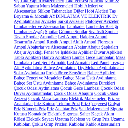
Şiş
Takı Yapım Malzemeleri
Takı Pensesi
Boncuk
Mum &
Sabun Yapımı
Mum Malzemeleri
Hobi Aletleri ve
Aksesuarları
Silikon Tabancaları
Diğer Hobi Aletleri
Taş
Boyama & Mozaik
AYDINLATMA VE ELEKTRİK
Ev
Aydınlatmaları
Avizeler
Sarkıt Avizeler
Plafonyer Avizeler
Lambaderler ve Aksesuarları
Lambader
Lambader Başlığı
Lambader Ayağı
Spotlar
Gömme Spotlar
Sıvaüstü Spotlar
Tavan Spotlar
Ampuller
Led Ampul
Halojen Ampul
Tasarruflu Ampul
Rustik Ampul
Akıllı Ampul
Floresan
Ampul
Abajurlar ve Aksesuarları
Abajur
Abajur Şapkaları
Abajur Ayaklığı
Fener ve Işıldaklar
Aplikler
Duvar Aplikleri
Tablo Aplikleri
Banyo Aplikleri
Lamba
Gece Lambaları
Masa
Lambaları
Led Şerit
Armatür
Led Armatür
Led Panel
Tezgah
Altı Aydınlatma
Bahçe Aydınlatma
Dış Mekan Aydınlatmalar
Solar Aydınlatma
Projektör ve Sensörler
Bahçe Aplikleri
Bahçe Feneri ve Meşaleler
Bahçe Masa Üstü Aydınlatma
Bahçe Set Üstü Aydınlatma
Bahçe Aydınlatma Direkleri
Çocuk Odası Aydınlatma
Çocuk Gece Lambası
Çocuk Odası
Duvar Aydınlatmaları
Çocuk Odası Abajuru
Çocuk Odası
Avizesi
Çocuk Masa Lambası
Elektrik Malzemeleri
Priz ve
Anahtarlar
Priz Kutusu
Telefon Prizi
Priz Çerçevesi
Golyat
Priz
Nümeris Priz
Priz
Anahtar Priz
Şalt Malzemeleri
Sigorta
Kutusu
Kontaktör
Elektrik Sigortası
Şalter
Kaçak Akım
Rölesi
Elektrik Sayacı
Uzatma Kablosu ve Grup Priz
Uzatma
Kabloları
Çoklu Grup Prizleri
Kablolar
Kablo Aksesuarları