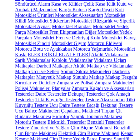
Söndürücü
Alarm
Kasa ve Kilitler
Çelik Kasa
Kilit
Kutu ve
Ambalaj Malzemeleri
Kargo Kutusu
Kargo Poşeti
Koli
Motosiklet Ürünleri
Motorsiklet Aksesuarları
Motosiklet
Kilidi
Motosiklet Stickerları
Motosiklet Rüzgarlık ve Siperlik
Motosiklet Aynası
Motosiklet Brandası
Motorsiklet Yedek
Parça
Motosiklet Fren Ekipmanları
Diğer Motosiklet Yedek
Parçaları
Motosiklet Fren ve Debriyaj Kolu
Motosiklet Kayışı
Motosiklet Zinciri
Motosiklet Giyim
Motorcu Eldiveni
Motorcu Botu ve Ayakkabısı
Motorcu Yağmurluk
Motosiklet
Kaskı
ELEKTRİKLİ EL ALETLERİ
Akülü Vidalamalar
Şarjlı Vidalamalar
Kablolu Vidalamalar
Vidalama Uçları
Matkaplar
Darbeli Matkaplar
Akülü Matkap ve Vidalamalar
Matkap Ucu ve Setleri
Somun Sıkma Makineleri
Darbesiz
Matkaplar
Manyetik Matkap
Sütunlu Matkap
Matkap Tezgahı
Kırıcılar ve Deliciler
Zımpara ve Polisaj
Zımpara Makineleri
Polisaj Makineleri
Planyalar
Zımpara Kağıdı ve Aksesuarları
Testereler
Daire Testereler
Dekupaj Testereler
Çok Amaçlı
Testereler
Tilki Kuyruğu Testereler
Testere Aksesuarları
Tilki
Kuyruğu Testere Ucu
Daire Testere Bıçağı
Dekupaj Testere
Ucu
Bahçe Makineleri
Çapalama Makinesi
Tırpan
Çit
Budama Makinesi
Hidrofor
Yaprak Toplama Makinesi
Motorlu Testere
Elektrikli Testereler
Benzinli Testereler
Testere Zincirleri ve Yağları
Çim Biçme Makinesi
Benzinli
Çim Biçme Makinesi
Elektrikli Çim Biçme Makinesi
Kenar
Kesme Makinesi
Çim Biçme Yedek Parça
Pompa
Santrifüj