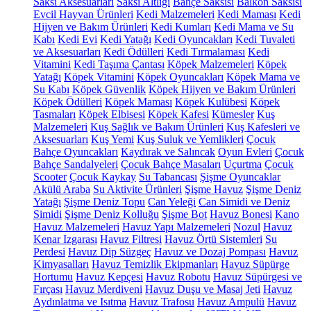
Saksı Aksesuarları
Saksı Altlığı
Bahçe Saksısı
Balkon Saksısı
Evcil Hayvan Ürünleri
Kedi Malzemeleri
Kedi Maması
Kedi
Hijyen ve Bakım Ürünleri
Kedi Kumları
Kedi Mama ve Su
Kabı
Kedi Evi
Kedi Yatağı
Kedi Oyuncakları
Kedi Tuvaleti
ve Aksesuarları
Kedi Ödülleri
Kedi Tırmalaması
Kedi
Vitamini
Kedi Taşıma Çantası
Köpek Malzemeleri
Köpek
Yatağı
Köpek Vitamini
Köpek Oyuncakları
Köpek Mama ve
Su Kabı
Köpek Güvenlik
Köpek Hijyen ve Bakım Ürünleri
Köpek Ödülleri
Köpek Maması
Köpek Kulübesi
Köpek
Tasmaları
Köpek Elbisesi
Köpek Kafesi
Kümesler
Kuş
Malzemeleri
Kuş Sağlık ve Bakım Ürünleri
Kuş Kafesleri ve
Aksesuarları
Kuş Yemi
Kuş Suluk ve Yemlikleri
Çocuk
Bahçe Oyuncakları
Kaydırak ve Salıncak
Oyun Evleri
Çocuk
Bahçe Sandalyeleri
Çocuk Bahçe Masaları
Uçurtma
Çocuk
Scooter
Çocuk Kaykay
Su Tabancası
Şişme Oyuncaklar
Akülü Araba
Su Aktivite Ürünleri
Şişme Havuz
Şişme Deniz
Yatağı
Şişme Deniz Topu
Can Yeleği
Can Simidi ve Deniz
Simidi
Şişme Deniz Kolluğu
Şişme Bot
Havuz Bonesi
Kano
Havuz Malzemeleri
Havuz Yapı Malzemeleri
Nozul
Havuz
Kenar Izgarası
Havuz Filtresi
Havuz Örtü Sistemleri
Su
Perdesi
Havuz Dip Süzgeç
Havuz ve Dozaj Pompası
Havuz
Kimyasalları
Havuz Temizlik Ekipmanları
Havuz Süpürge
Hortumu
Havuz Kepçesi
Havuz Robotu
Havuz Süpürgesi ve
Fırçası
Havuz Merdiveni
Havuz Duşu ve Masaj Jeti
Havuz
Aydınlatma ve Isıtma
Havuz Trafosu
Havuz Ampulü
Havuz