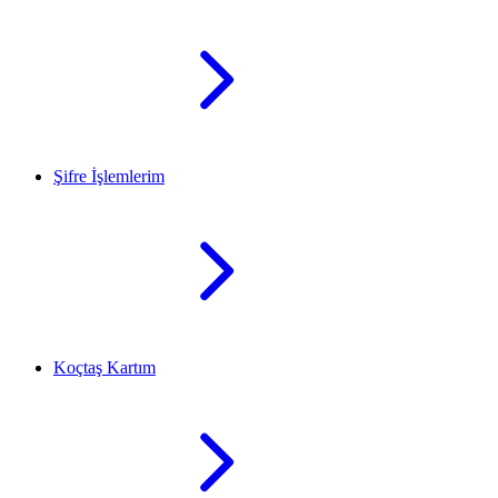
Şifre İşlemlerim
Koçtaş Kartım