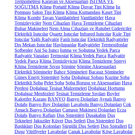
Termometresi
Karavan ve Aksesuarları
ISITMA VE
SOĞUTMA
Klima
Portatif Klima
Duvar Tipi Klima
Isı
Pompası
Salon Tipi Klima
Klima Kumandası
Kaset Tipi
Klima
Kombi
Tavan Vantilatörleri
Vantilatörler
Hava
Temizleyiciler
Nem Cihazları
Hava Temizleme Cihazları
Buhar Makineleri
Nem Alma Cihazları ve Rutubet Gidericiler
Elektrikli Isıtıcılar
Quartz Isıtıcılar
Infrared Isıtıcılar
Kule Tipi
Isıtıcılar
Yağlı Radyatör
Fanlı Isıtıcılar
Elektrikli Radyatörler
Dış Mekan Isıtıcılar
Havlupanlar
Radyatörler
Termosifonlar
Şofbenler
Ani Su Isıtıcı
Isıtma ve Soğutma Yedek Parça
Radyatör Vanaları
Termostat
Klima Yedek Parça
Radyatör
Yedek Parça
Klima Temizleyicisi
Klima Temizleme Spreyi
Klima Temizleme Sıvısı
Şömine
Şömine Aksesuarları
Elektrikli Şömineler
Bahçe Şömineleri
Bacasız Şömineler
Güneş Enerji Sistemleri
Soba
Doğalgaz Sobası
Kuzine Soba
Elektrikli Soba
Pelet Soba
Soba Borusu ve Aksesuarları
Hava
Perdesi
Doğalgaz Tesisat Malzemeleri
Doğalgaz Hortumu
Doğalgaz Menfezleri
Tesisat Temizleme Sıvıları
Boyler
Kalorifer Kazanı
BANYO
Banyo Dolapları
Aynalı Banyo
Dolabı
Banyo Boy Dolapları
Lavabolu Banyo Dolapları
Çok
Amaçlı Banyo Dolapları
Çamaşır Makinesi Dolapları
Ecza
Dolabı
Banyo Rafları
Duş Sistemleri
Duşakabin
Duş
Tekneleri
Jakuziler
Küvet
Duş Setleri
Duş Sistemleri
Duş
Başlıkları
Duş Kolonları
Sürgülü Duş Setleri
Duş Spiralleri
El
Duşu
Vitrifiyeler
Lavabolar
Çanak Lavabolar
Köşe Lavabolar