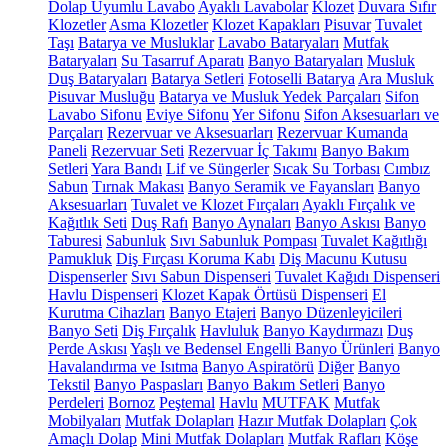
Dolap Uyumlu Lavabo
Ayaklı Lavabolar
Klozet
Duvara Sıfır
Klozetler
Asma Klozetler
Klozet Kapakları
Pisuvar
Tuvalet
Taşı
Batarya ve Musluklar
Lavabo Bataryaları
Mutfak
Bataryaları
Su Tasarruf Aparatı
Banyo Bataryaları
Musluk
Duş Bataryaları
Batarya Setleri
Fotoselli Batarya
Ara Musluk
Pisuvar Musluğu
Batarya ve Musluk Yedek Parçaları
Sifon
Lavabo Sifonu
Eviye Sifonu
Yer Sifonu
Sifon Aksesuarları ve
Parçaları
Rezervuar ve Aksesuarları
Rezervuar Kumanda
Paneli
Rezervuar Seti
Rezervuar İç Takımı
Banyo Bakım
Setleri
Yara Bandı
Lif ve Süngerler
Sıcak Su Torbası
Cımbız
Sabun
Tırnak Makası
Banyo Seramik ve Fayansları
Banyo
Aksesuarları
Tuvalet ve Klozet Fırçaları
Ayaklı Fırçalık ve
Kağıtlık Seti
Duş Rafı
Banyo Aynaları
Banyo Askısı
Banyo
Taburesi
Sabunluk
Sıvı Sabunluk Pompası
Tuvalet Kağıtlığı
Pamukluk
Diş Fırçası Koruma Kabı
Diş Macunu Kutusu
Dispenserler
Sıvı Sabun Dispenseri
Tuvalet Kağıdı Dispenseri
Havlu Dispenseri
Klozet Kapak Örtüsü Dispenseri
El
Kurutma Cihazları
Banyo Etajeri
Banyo Düzenleyicileri
Banyo Seti
Diş Fırçalık
Havluluk
Banyo Kaydırmazı
Duş
Perde Askısı
Yaşlı ve Bedensel Engelli Banyo Ürünleri
Banyo
Havalandırma ve Isıtma
Banyo Aspiratörü
Diğer
Banyo
Tekstil
Banyo Paspasları
Banyo Bakım Setleri
Banyo
Perdeleri
Bornoz
Peştemal
Havlu
MUTFAK
Mutfak
Mobilyaları
Mutfak Dolapları
Hazır Mutfak Dolapları
Çok
Amaçlı Dolap
Mini Mutfak Dolapları
Mutfak Rafları
Köşe