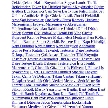
Çekici
Çekme Halatı
Boyunluklar
Seyyar Lamba
Trafik
Reflektörleri
Takoz
Kış Ürünleri
Yağmur Kaydırıcılar
Ölçüm
Aletleri
Buz Kazıyıcı
Cam Suyu
Lastik Kar Paleti
Kışlık Set
Ürünler
Antifrizler
Buğu Giderici
Lastik Zinciri
Elektrikli
Araç Şarj İstasyonları
Oto Yedek Parça
Römork
Hırdavat
Malzemeleri
Hırdavat Malzemesi ve Aksesuarları
Yönlendirme Levhaları
Sabitleme Ürünleri
Dübel
Dübel
Setleri
Somun
Çivi
Vida-Çivi
Demir Pul
Vida
Civata
Köşebent
Kapı ve Pencere Malzemeleri
Menteşe
Kapı Kolları
Yalıtım Bantları
Stoper
Sineklik
Pencere Kolu
Kapı Hidroliği
Kapı Dürbünü
Kapı Kilitleri
Kapı Sürgüleri
Anahtarlık
Gönye
Posta Kutuları
Tekerlek
Testereler
Daire Testereler
Dekupaj Testereler
Çok Amaçlı Testereler
Tilki Kuyruğu
Testereler
Testere Aksesuarları
Tilki Kuyruğu Testere Ucu
Daire Testere Bıçağı
Dekupaj Testere Ucu
İş Güvenlik
Malzemeleri
İş Güvenlik Gözlükleri
İş Eldiveni
İş Elbisesi
İş
Ayakkabısı
Diğer İş Güvenlik Ürünleri
Siperlik
Lanyard
Takım Çanta Ve Dolapları
Takım Çantası
Takım ve Hizmet
Dolapları
Avadanlık
Ölçü Aletleri
Metre ve Şerit Metre
Su
Terazisi
Oda Termostatı
Silikon ve Mastikler
Silikon
Mum
Silikon
Köpük
Mastik
Yapıştırıcı ve Bantlar
Bant
Teflon Bant
Elektrik Bandı
Kaydırmaz Bant
Koli Bandı
Çift Taraflı Bant
Alüminyum Bant
İzolasyon Bandı
Yapıştırıcılar
Tutkal
Kimyasal Dübeller
Japon Yapıştırıcıları
Epoksi
Hızlı
Yapıştırıcı
Merdivenler
Güvenlik Malzemeleri
Yangın