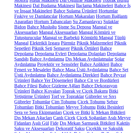
Motoru
Hasat Makinesi
Dal Öğütme Makinesi
Toprak Burgu
Makinesi
Dal Budama Makinesi
İlaçlama Makineleri
Bahçe İş
ve İnşaat Makineleri
Bahçe Sulama Ürünleri
Hortumlar
Fıskiye ve Damlatıcılar
Hortum Makaraları
Hortum Bağlantı
Aparatları
Hortum Tabancaları
Su Zamanlayıcı
Sulaklar
Bidon
Bahçe Musluğu
Şişme Su Deposu
Mangal ve
Aksesuarları
Mangal Aksesuarları
Mangal Kömürü ve
Tutuşturucular
Mangal ve Barbekü
Kömürlü Mangal
Tüplü
Mangal
Elektrikli Izgara
Pürmüz
Piknik Malzemeleri
Piknik
Sepetleri
Piknik Seti
Semaver
Piknik Örtüleri
Bahçe
Depolama
Depolama Evleri
Depolama Dolapları
Depolama
Sandığı
Bahçe Aydınlatma
Dış Mekan Aydınlatmalar
Solar
Aydınlatma
Projektör ve Sensörler
Bahçe Aplikleri
Bahçe
Feneri ve Meşaleler
Bahçe Masa Üstü Aydınlatma
Bahçe Set
Üstü Aydınlatma
Bahçe Aydınlatma Direkleri
Bahçe Peyzaj
Ürünleri
Bahçe Yer Döşemeleri
Bahçe Çit ve Bordürleri
Bahçe Filesi
Bahçe Gizleme Ağları
Bahçe Dekorasyon
Ürünleri
Bahçe Kovaları
Toprak ve Çiçek Bakımı
Bitki
Yetiştirme Ürünleri
Torf ve Topraklar
Gübreler ve Sıvı
Gübreler
Tohumlar
Çim Tohumu
Çiçek Tohumu
Sebze
Tohumları
Bitki Tohumları
Meyve Tohumu
Bitki Besinleri
Sera ve Sera Ekipmanları
Çiçek ve Bitki
İç Mekan Bitkileri
Dış Mekan Ağaçları
Canlı Çiçek
Çiçek Soğanları
Aşılı Meyve
Fidanları
Aşılı Gül
Fide
Dış Mekan Sarmaşık Bitkileri
Kaktüs
Saksı ve Aksesuarları
Dekoratif Saksı
Çiçeklik ve Saksılık