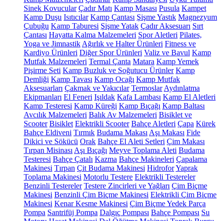
Sinek Kovucular
Çadır Matı
Kamp Masası
Pusula
Kampet
Kamp Duşu
Isıtıcılar
Kamp Çantası
Şişme Yastık
Magnezyum
Çubuğu
Kamp Taburesi
Şişme Yatak
Çadır Aksesuarı
Sırt
Çantası
Hayatta Kalma Malzemeleri
Spor Aletleri
Pilates,
Yoga ve Jimnastik
Ağırlık ve Halter Ürünleri
Fitness ve
Kardiyo Ürünleri
Diğer Spor Ürünleri
Valiz ve Bavul
Kamp
Mutfak Malzemeleri
Termal Çanta
Matara
Kamp Yemek
Pişirme Seti
Kamp Buzluk ve Soğutucu Ürünler
Kamp
Demliği
Kamp Tavası
Kamp Ocağı
Kamp Mutfak
Aksesuarları
Çakmak ve Yakıcılar
Termoslar
Aydınlatma
Ekipmanları
El Feneri
Işıldak
Kafa Lambası
Kamp El Aletleri
Kamp Testeresi
Kamp Küreği
Kamp Bıçağı
Kamp Baltası
Avcılık Malzemeleri
Balık Av Malzemeleri
Bisiklet ve
Scooter
Bisiklet
Elektrikli Scooter
Bahçe Aletleri
Çapa
Kürek
Bahçe Eldiveni
Tırmık
Budama Makası
Aşı Makası
Fide
Dikici ve Sökücü
Orak
Bahçe El Aleti Setleri
Çim Makası
Tırpan Misinası
Aşı Bıçağı
Meyve Toplama Aleti
Budama
Testeresi
Bahçe Çatalı
Kazma
Bahçe Makineleri
Çapalama
Makinesi
Tırpan
Çit Budama Makinesi
Hidrofor
Yaprak
Toplama Makinesi
Motorlu Testere
Elektrikli Testereler
Benzinli Testereler
Testere Zincirleri ve Yağları
Çim Biçme
Makinesi
Benzinli Çim Biçme Makinesi
Elektrikli Çim Biçme
Makinesi
Kenar Kesme Makinesi
Çim Biçme Yedek Parça
Pompa
Santrifüj Pompa
Dalgıç Pompası
Bahçe Pompası
Su