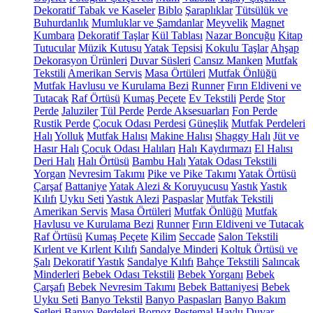
Dekoratif Tabak ve Kaseler
Biblo
Şaraplıklar
Tütsülük ve
Buhurdanlık
Mumluklar ve Şamdanlar
Meyvelik
Magnet
Kumbara
Dekoratif Taşlar
Kül Tablası
Nazar Boncuğu
Kitap
Tutucular
Müzik Kutusu
Yatak Tepsisi
Kokulu Taşlar
Ahşap
Dekorasyon Ürünleri
Duvar Süsleri
Cansız Manken
Mutfak
Tekstili
Amerikan Servis
Masa Örtüleri
Mutfak Önlüğü
Mutfak Havlusu ve Kurulama Bezi
Runner
Fırın Eldiveni ve
Tutacak
Raf Örtüsü
Kumaş Peçete
Ev Tekstili
Perde
Stor
Perde
Jaluziler
Tül Perde
Perde Aksesuarları
Fon Perde
Rustik Perde
Çocuk Odası Perdesi
Güneşlik
Mutfak Perdeleri
Halı
Yolluk
Mutfak Halısı
Makine Halısı
Shaggy Halı
Jüt ve
Hasır Halı
Çocuk Odası Halıları
Halı Kaydırmazı
El Halısı
Deri Halı
Halı Örtüsü
Bambu Halı
Yatak Odası Tekstili
Yorgan
Nevresim Takımı
Pike ve Pike Takımı
Yatak Örtüsü
Çarşaf
Battaniye
Yatak Alezi & Koruyucusu
Yastık
Yastık
Kılıfı
Uyku Seti
Yastık Alezi
Paspaslar
Mutfak Tekstili
Amerikan Servis
Masa Örtüleri
Mutfak Önlüğü
Mutfak
Havlusu ve Kurulama Bezi
Runner
Fırın Eldiveni ve Tutacak
Raf Örtüsü
Kumaş Peçete
Kilim
Seccade
Salon Tekstili
Kırlent ve Kırlent Kılıfı
Sandalye Minderi
Koltuk Örtüsü ve
Şalı
Dekoratif Yastık
Sandalye Kılıfı
Bahçe Tekstili
Salıncak
Minderleri
Bebek Odası Tekstili
Bebek Yorganı
Bebek
Çarşafı
Bebek Nevresim Takımı
Bebek Battaniyesi
Bebek
Uyku Seti
Banyo Tekstil
Banyo Paspasları
Banyo Bakım
Setleri
Banyo Perdeleri
Bornoz
Peştemal
Havlu
Duvar