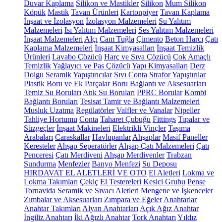
Duvar Kaplama
Silikon ve Mastikler
Silikon
Mum Silikon
Köpük
Mastik
Tavan Ürünleri
Kartonpiyer
Tavan Kaplama
İnşaat ve İzolasyon
İzolasyon Malzemeleri
Su Yalıtım
Malzemeleri
Isı Yalıtım Malzemeleri
Ses Yalıtım Malzemeleri
İnşaat Malzemeleri
Alçı
Cam Tuğla
Çimento
Beton Harcı
Çatı
Kaplama Malzemeleri
İnşaat Kimyasalları
İnşaat Temizlik
Ürünleri
Lavabo Çözücü
Harç ve Sıva Çözücü
Çok Amaçlı
Temizlik
Yağlayıcı ve Pas Çözücü
Yapı Kimyasalları
Derz
Dolgu
Seramik Yapıştırıcılar
Sıvı Conta
Strafor Yapıştırılar
Plastik Boru ve Ek Parçalar
Boru Bağlantı ve Aksesuarları
Temiz Su Boruları
Atık Su Boruları
PPRC Borular
Kombi
Bağlantı Boruları
Tesisat Tamir ve Bağlantı Malzemeleri
Musluk Uzatma
Regülatörler
Valfler ve Vanalar
Nipeller
Tahliye Hortumu
Conta
Taharet Çubuğu
Fittings
Tıpalar ve
Süzgeçler
İnşaat Makineleri
Elektrikli Vinçler
Taşıma
Arabaları
Caraskallar
Havlupanlar
Ahşaplar
Masif Paneller
Keresteler
Ahşap Seperatörler
Ahşap Çatı Malzemeleri
Çatı
Penceresi
Çatı Merdiveni
Ahşap Merdivenler
Trabzan
Sundurma
Menfezler
Banyo Menfezi
Su Deposu
HIRDAVAT EL ALETLERİ VE OTO
El Aletleri
Lokma ve
Lokma Takımları
Çekiç
El Testereleri
Kesici Grubu
Pense
Tornavida
Seramik ve Sıvacı Aletleri
Mengene ve İşkenceler
Zımbalar ve Aksesuarları
Zımpara ve Eğeler
Anahtarlar
Anahtar Takımları
Alyan Anahtarları
Açık Ağız Anahtar
İngiliz Anahtarı
İki Ağızlı Anahtar
Tork Anahtarı
Yıldız