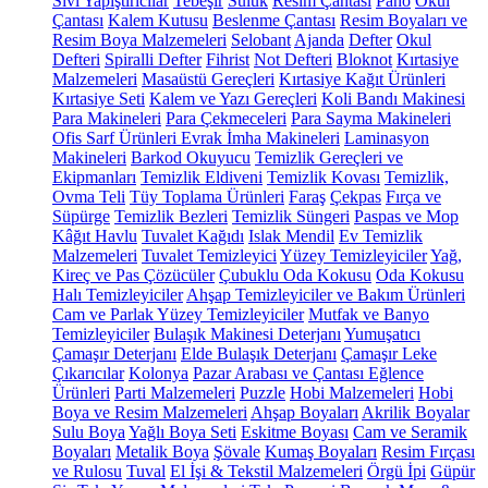
Sıvı Yapıştırıcılar
Tebeşir
Suluk
Resim Çantası
Pano
Okul
Çantası
Kalem Kutusu
Beslenme Çantası
Resim Boyaları ve
Resim Boya Malzemeleri
Selobant
Ajanda
Defter
Okul
Defteri
Spiralli Defter
Fihrist
Not Defteri
Bloknot
Kırtasiye
Malzemeleri
Masaüstü Gereçleri
Kırtasiye Kağıt Ürünleri
Kırtasiye Seti
Kalem ve Yazı Gereçleri
Koli Bandı Makinesi
Para Makineleri
Para Çekmeceleri
Para Sayma Makineleri
Ofis Sarf Ürünleri
Evrak İmha Makineleri
Laminasyon
Makineleri
Barkod Okuyucu
Temizlik Gereçleri ve
Ekipmanları
Temizlik Eldiveni
Temizlik Kovası
Temizlik,
Ovma Teli
Tüy Toplama Ürünleri
Faraş
Çekpas
Fırça ve
Süpürge
Temizlik Bezleri
Temizlik Süngeri
Paspas ve Mop
Kâğıt Havlu
Tuvalet Kağıdı
Islak Mendil
Ev Temizlik
Malzemeleri
Tuvalet Temizleyici
Yüzey Temizleyiciler
Yağ,
Kireç ve Pas Çözücüler
Çubuklu Oda Kokusu
Oda Kokusu
Halı Temizleyiciler
Ahşap Temizleyiciler ve Bakım Ürünleri
Cam ve Parlak Yüzey Temizleyiciler
Mutfak ve Banyo
Temizleyiciler
Bulaşık Makinesi Deterjanı
Yumuşatıcı
Çamaşır Deterjanı
Elde Bulaşık Deterjanı
Çamaşır Leke
Çıkarıcılar
Kolonya
Pazar Arabası ve Çantası
Eğlence
Ürünleri
Parti Malzemeleri
Puzzle
Hobi Malzemeleri
Hobi
Boya ve Resim Malzemeleri
Ahşap Boyaları
Akrilik Boyalar
Sulu Boya
Yağlı Boya Seti
Eskitme Boyası
Cam ve Seramik
Boyaları
Metalik Boya
Şövale
Kumaş Boyaları
Resim Fırçası
ve Rulosu
Tuval
El İşi & Tekstil Malzemeleri
Örgü İpi
Güpür