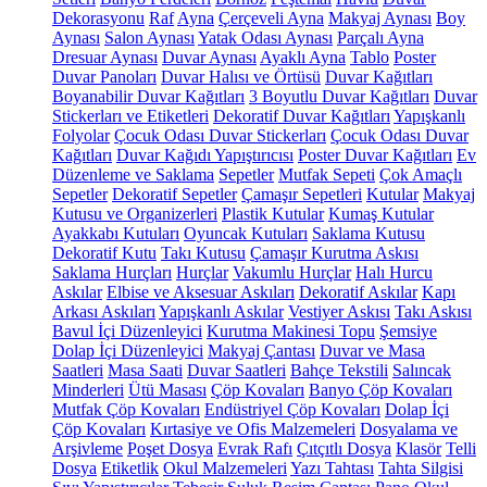
Dekorasyonu
Raf
Ayna
Çerçeveli Ayna
Makyaj Aynası
Boy
Aynası
Salon Aynası
Yatak Odası Aynası
Parçalı Ayna
Dresuar Aynası
Duvar Aynası
Ayaklı Ayna
Tablo
Poster
Duvar Panoları
Duvar Halısı ve Örtüsü
Duvar Kağıtları
Boyanabilir Duvar Kağıtları
3 Boyutlu Duvar Kağıtları
Duvar
Stickerları ve Etiketleri
Dekoratif Duvar Kağıtları
Yapışkanlı
Folyolar
Çocuk Odası Duvar Stickerları
Çocuk Odası Duvar
Kağıtları
Duvar Kağıdı Yapıştırıcısı
Poster Duvar Kağıtları
Ev
Düzenleme ve Saklama
Sepetler
Mutfak Sepeti
Çok Amaçlı
Sepetler
Dekoratif Sepetler
Çamaşır Sepetleri
Kutular
Makyaj
Kutusu ve Organizerleri
Plastik Kutular
Kumaş Kutular
Ayakkabı Kutuları
Oyuncak Kutuları
Saklama Kutusu
Dekoratif Kutu
Takı Kutusu
Çamaşır Kurutma Askısı
Saklama Hurçları
Hurçlar
Vakumlu Hurçlar
Halı Hurcu
Askılar
Elbise ve Aksesuar Askıları
Dekoratif Askılar
Kapı
Arkası Askıları
Yapışkanlı Askılar
Vestiyer Askısı
Takı Askısı
Bavul İçi Düzenleyici
Kurutma Makinesi Topu
Şemsiye
Dolap İçi Düzenleyici
Makyaj Çantası
Duvar ve Masa
Saatleri
Masa Saati
Duvar Saatleri
Bahçe Tekstili
Salıncak
Minderleri
Ütü Masası
Çöp Kovaları
Banyo Çöp Kovaları
Mutfak Çöp Kovaları
Endüstriyel Çöp Kovaları
Dolap İçi
Çöp Kovaları
Kırtasiye ve Ofis Malzemeleri
Dosyalama ve
Arşivleme
Poşet Dosya
Evrak Rafı
Çıtçıtlı Dosya
Klasör
Telli
Dosya
Etiketlik
Okul Malzemeleri
Yazı Tahtası
Tahta Silgisi