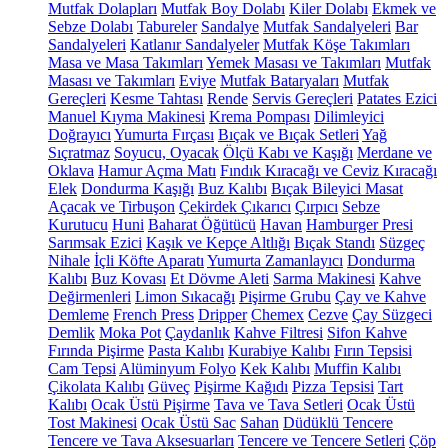
Mutfak Dolapları
Mutfak Boy Dolabı
Kiler Dolabı
Ekmek ve
Sebze Dolabı
Tabureler
Sandalye
Mutfak Sandalyeleri
Bar
Sandalyeleri
Katlanır Sandalyeler
Mutfak Köşe Takımları
Masa ve Masa Takımları
Yemek Masası ve Takımları
Mutfak
Masası ve Takımları
Eviye
Mutfak Bataryaları
Mutfak
Gereçleri
Kesme Tahtası
Rende
Servis Gereçleri
Patates Ezici
Manuel Kıyma Makinesi
Krema Pompası
Dilimleyici
Doğrayıcı
Yumurta Fırçası
Bıçak ve Bıçak Setleri
Yağ
Sıçratmaz
Soyucu, Oyacak
Ölçü Kabı ve Kaşığı
Merdane ve
Oklava
Hamur Açma Matı
Fındık Kıracağı ve Ceviz Kıracağı
Elek
Dondurma Kaşığı
Buz Kalıbı
Bıçak Bileyici Masat
Açacak ve Tirbuşon
Çekirdek Çıkarıcı
Çırpıcı
Sebze
Kurutucu
Huni
Baharat Öğütücü
Havan
Hamburger Presi
Sarımsak Ezici
Kaşık ve Kepçe Altlığı
Bıçak Standı
Süzgeç
Nihale
İçli Köfte Aparatı
Yumurta Zamanlayıcı
Dondurma
Kalıbı
Buz Kovası
Et Dövme Aleti
Sarma Makinesi
Kahve
Değirmenleri
Limon Sıkacağı
Pişirme Grubu
Çay ve Kahve
Demleme
French Press
Dripper
Chemex
Cezve
Çay Süzgeci
Demlik
Moka Pot
Çaydanlık
Kahve Filtresi
Sifon Kahve
Fırında Pişirme
Pasta Kalıbı
Kurabiye Kalıbı
Fırın Tepsisi
Cam Tepsi
Alüminyum Folyo
Kek Kalıbı
Muffin Kalıbı
Çikolata Kalıbı
Güveç
Pişirme Kağıdı
Pizza Tepsisi
Tart
Kalıbı
Ocak Üstü Pişirme
Tava ve Tava Setleri
Ocak Üstü
Tost Makinesi
Ocak Üstü Sac
Sahan
Düdüklü Tencere
Tencere ve Tava Aksesuarları
Tencere ve Tencere Setleri
Çöp