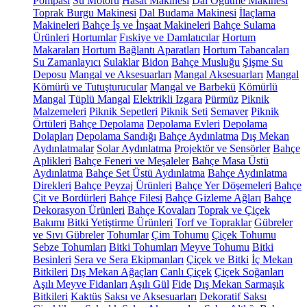
Pompası
Su Motoru
Hasat Makinesi
Dal Öğütme Makinesi
Toprak Burgu Makinesi
Dal Budama Makinesi
İlaçlama
Makineleri
Bahçe İş ve İnşaat Makineleri
Bahçe Sulama
Ürünleri
Hortumlar
Fıskiye ve Damlatıcılar
Hortum
Makaraları
Hortum Bağlantı Aparatları
Hortum Tabancaları
Su Zamanlayıcı
Sulaklar
Bidon
Bahçe Musluğu
Şişme Su
Deposu
Mangal ve Aksesuarları
Mangal Aksesuarları
Mangal
Kömürü ve Tutuşturucular
Mangal ve Barbekü
Kömürlü
Mangal
Tüplü Mangal
Elektrikli Izgara
Pürmüz
Piknik
Malzemeleri
Piknik Sepetleri
Piknik Seti
Semaver
Piknik
Örtüleri
Bahçe Depolama
Depolama Evleri
Depolama
Dolapları
Depolama Sandığı
Bahçe Aydınlatma
Dış Mekan
Aydınlatmalar
Solar Aydınlatma
Projektör ve Sensörler
Bahçe
Aplikleri
Bahçe Feneri ve Meşaleler
Bahçe Masa Üstü
Aydınlatma
Bahçe Set Üstü Aydınlatma
Bahçe Aydınlatma
Direkleri
Bahçe Peyzaj Ürünleri
Bahçe Yer Döşemeleri
Bahçe
Çit ve Bordürleri
Bahçe Filesi
Bahçe Gizleme Ağları
Bahçe
Dekorasyon Ürünleri
Bahçe Kovaları
Toprak ve Çiçek
Bakımı
Bitki Yetiştirme Ürünleri
Torf ve Topraklar
Gübreler
ve Sıvı Gübreler
Tohumlar
Çim Tohumu
Çiçek Tohumu
Sebze Tohumları
Bitki Tohumları
Meyve Tohumu
Bitki
Besinleri
Sera ve Sera Ekipmanları
Çiçek ve Bitki
İç Mekan
Bitkileri
Dış Mekan Ağaçları
Canlı Çiçek
Çiçek Soğanları
Aşılı Meyve Fidanları
Aşılı Gül
Fide
Dış Mekan Sarmaşık
Bitkileri
Kaktüs
Saksı ve Aksesuarları
Dekoratif Saksı