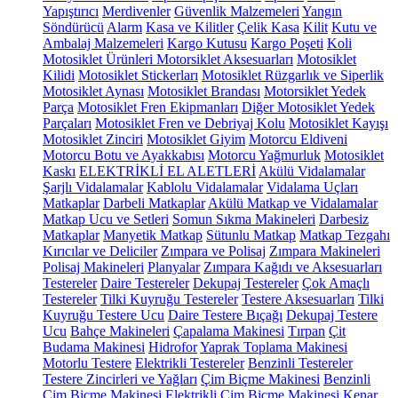
Yapıştırıcı
Merdivenler
Güvenlik Malzemeleri
Yangın
Söndürücü
Alarm
Kasa ve Kilitler
Çelik Kasa
Kilit
Kutu ve
Ambalaj Malzemeleri
Kargo Kutusu
Kargo Poşeti
Koli
Motosiklet Ürünleri
Motorsiklet Aksesuarları
Motosiklet
Kilidi
Motosiklet Stickerları
Motosiklet Rüzgarlık ve Siperlik
Motosiklet Aynası
Motosiklet Brandası
Motorsiklet Yedek
Parça
Motosiklet Fren Ekipmanları
Diğer Motosiklet Yedek
Parçaları
Motosiklet Fren ve Debriyaj Kolu
Motosiklet Kayışı
Motosiklet Zinciri
Motosiklet Giyim
Motorcu Eldiveni
Motorcu Botu ve Ayakkabısı
Motorcu Yağmurluk
Motosiklet
Kaskı
ELEKTRİKLİ EL ALETLERİ
Akülü Vidalamalar
Şarjlı Vidalamalar
Kablolu Vidalamalar
Vidalama Uçları
Matkaplar
Darbeli Matkaplar
Akülü Matkap ve Vidalamalar
Matkap Ucu ve Setleri
Somun Sıkma Makineleri
Darbesiz
Matkaplar
Manyetik Matkap
Sütunlu Matkap
Matkap Tezgahı
Kırıcılar ve Deliciler
Zımpara ve Polisaj
Zımpara Makineleri
Polisaj Makineleri
Planyalar
Zımpara Kağıdı ve Aksesuarları
Testereler
Daire Testereler
Dekupaj Testereler
Çok Amaçlı
Testereler
Tilki Kuyruğu Testereler
Testere Aksesuarları
Tilki
Kuyruğu Testere Ucu
Daire Testere Bıçağı
Dekupaj Testere
Ucu
Bahçe Makineleri
Çapalama Makinesi
Tırpan
Çit
Budama Makinesi
Hidrofor
Yaprak Toplama Makinesi
Motorlu Testere
Elektrikli Testereler
Benzinli Testereler
Testere Zincirleri ve Yağları
Çim Biçme Makinesi
Benzinli
Çim Biçme Makinesi
Elektrikli Çim Biçme Makinesi
Kenar