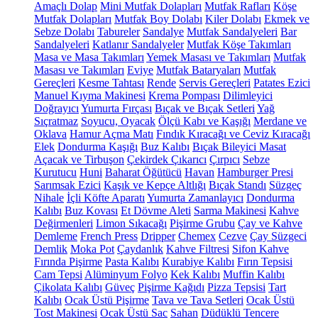
Amaçlı Dolap
Mini Mutfak Dolapları
Mutfak Rafları
Köşe
Mutfak Dolapları
Mutfak Boy Dolabı
Kiler Dolabı
Ekmek ve
Sebze Dolabı
Tabureler
Sandalye
Mutfak Sandalyeleri
Bar
Sandalyeleri
Katlanır Sandalyeler
Mutfak Köşe Takımları
Masa ve Masa Takımları
Yemek Masası ve Takımları
Mutfak
Masası ve Takımları
Eviye
Mutfak Bataryaları
Mutfak
Gereçleri
Kesme Tahtası
Rende
Servis Gereçleri
Patates Ezici
Manuel Kıyma Makinesi
Krema Pompası
Dilimleyici
Doğrayıcı
Yumurta Fırçası
Bıçak ve Bıçak Setleri
Yağ
Sıçratmaz
Soyucu, Oyacak
Ölçü Kabı ve Kaşığı
Merdane ve
Oklava
Hamur Açma Matı
Fındık Kıracağı ve Ceviz Kıracağı
Elek
Dondurma Kaşığı
Buz Kalıbı
Bıçak Bileyici Masat
Açacak ve Tirbuşon
Çekirdek Çıkarıcı
Çırpıcı
Sebze
Kurutucu
Huni
Baharat Öğütücü
Havan
Hamburger Presi
Sarımsak Ezici
Kaşık ve Kepçe Altlığı
Bıçak Standı
Süzgeç
Nihale
İçli Köfte Aparatı
Yumurta Zamanlayıcı
Dondurma
Kalıbı
Buz Kovası
Et Dövme Aleti
Sarma Makinesi
Kahve
Değirmenleri
Limon Sıkacağı
Pişirme Grubu
Çay ve Kahve
Demleme
French Press
Dripper
Chemex
Cezve
Çay Süzgeci
Demlik
Moka Pot
Çaydanlık
Kahve Filtresi
Sifon Kahve
Fırında Pişirme
Pasta Kalıbı
Kurabiye Kalıbı
Fırın Tepsisi
Cam Tepsi
Alüminyum Folyo
Kek Kalıbı
Muffin Kalıbı
Çikolata Kalıbı
Güveç
Pişirme Kağıdı
Pizza Tepsisi
Tart
Kalıbı
Ocak Üstü Pişirme
Tava ve Tava Setleri
Ocak Üstü
Tost Makinesi
Ocak Üstü Sac
Sahan
Düdüklü Tencere