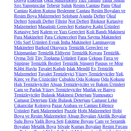
Dosya
Etiketlik
Okul Malzemeleri
Yazı Tahtası
Tahta Silgisi
Sıvı Yapıştırıcılar
Tebeşir
Suluk
Resim Çantası
Pano
Okul
Çantası
Kalem Kutusu
Beslenme Çantası
Resim Boyaları ve
Resim Boya Malzemeleri
Selobant
Ajanda
Defter
Okul
Defteri
Spiralli Defter
Fihrist
Not Defteri
Bloknot
Kırtasiye
Malzemeleri
Masaüstü Gereçleri
Kırtasiye Kağıt Ürünleri
Kırtasiye Seti
Kalem ve Yazı Gereçleri
Koli Bandı Makinesi
Para Makineleri
Para Çekmeceleri
Para Sayma Makineleri
Ofis Sarf Ürünleri
Evrak İmha Makineleri
Laminasyon
Makineleri
Barkod Okuyucu
Temizlik Gereçleri ve
Ekipmanları
Temizlik Eldiveni
Temizlik Kovası
Temizlik,
Ovma Teli
Tüy Toplama Ürünleri
Faraş
Çekpas
Fırça ve
Süpürge
Temizlik Bezleri
Temizlik Süngeri
Paspas ve Mop
Kâğıt Havlu
Tuvalet Kağıdı
Islak Mendil
Ev Temizlik
Malzemeleri
Tuvalet Temizleyici
Yüzey Temizleyiciler
Yağ,
Kireç ve Pas Çözücüler
Çubuklu Oda Kokusu
Oda Kokusu
Halı Temizleyiciler
Ahşap Temizleyiciler ve Bakım Ürünleri
Cam ve Parlak Yüzey Temizleyiciler
Mutfak ve Banyo
Temizleyiciler
Bulaşık Makinesi Deterjanı
Yumuşatıcı
Çamaşır Deterjanı
Elde Bulaşık Deterjanı
Çamaşır Leke
Çıkarıcılar
Kolonya
Pazar Arabası ve Çantası
Eğlence
Ürünleri
Parti Malzemeleri
Puzzle
Hobi Malzemeleri
Hobi
Boya ve Resim Malzemeleri
Ahşap Boyaları
Akrilik Boyalar
Sulu Boya
Yağlı Boya Seti
Eskitme Boyası
Cam ve Seramik
Boyaları
Metalik Boya
Şövale
Kumaş Boyaları
Resim Fırçası