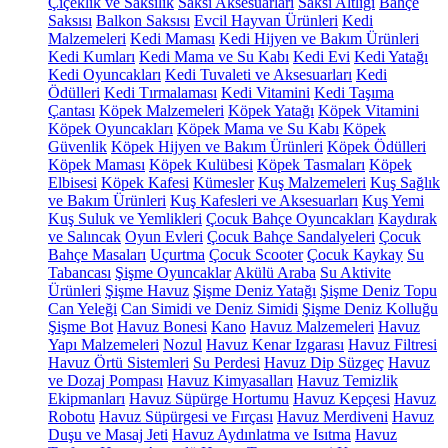
Çiçeklik ve Saksılık
Saksı Aksesuarları
Saksı Altlığı
Bahçe
Saksısı
Balkon Saksısı
Evcil Hayvan Ürünleri
Kedi
Malzemeleri
Kedi Maması
Kedi Hijyen ve Bakım Ürünleri
Kedi Kumları
Kedi Mama ve Su Kabı
Kedi Evi
Kedi Yatağı
Kedi Oyuncakları
Kedi Tuvaleti ve Aksesuarları
Kedi
Ödülleri
Kedi Tırmalaması
Kedi Vitamini
Kedi Taşıma
Çantası
Köpek Malzemeleri
Köpek Yatağı
Köpek Vitamini
Köpek Oyuncakları
Köpek Mama ve Su Kabı
Köpek
Güvenlik
Köpek Hijyen ve Bakım Ürünleri
Köpek Ödülleri
Köpek Maması
Köpek Kulübesi
Köpek Tasmaları
Köpek
Elbisesi
Köpek Kafesi
Kümesler
Kuş Malzemeleri
Kuş Sağlık
ve Bakım Ürünleri
Kuş Kafesleri ve Aksesuarları
Kuş Yemi
Kuş Suluk ve Yemlikleri
Çocuk Bahçe Oyuncakları
Kaydırak
ve Salıncak
Oyun Evleri
Çocuk Bahçe Sandalyeleri
Çocuk
Bahçe Masaları
Uçurtma
Çocuk Scooter
Çocuk Kaykay
Su
Tabancası
Şişme Oyuncaklar
Akülü Araba
Su Aktivite
Ürünleri
Şişme Havuz
Şişme Deniz Yatağı
Şişme Deniz Topu
Can Yeleği
Can Simidi ve Deniz Simidi
Şişme Deniz Kolluğu
Şişme Bot
Havuz Bonesi
Kano
Havuz Malzemeleri
Havuz
Yapı Malzemeleri
Nozul
Havuz Kenar Izgarası
Havuz Filtresi
Havuz Örtü Sistemleri
Su Perdesi
Havuz Dip Süzgeç
Havuz
ve Dozaj Pompası
Havuz Kimyasalları
Havuz Temizlik
Ekipmanları
Havuz Süpürge Hortumu
Havuz Kepçesi
Havuz
Robotu
Havuz Süpürgesi ve Fırçası
Havuz Merdiveni
Havuz
Duşu ve Masaj Jeti
Havuz Aydınlatma ve Isıtma
Havuz