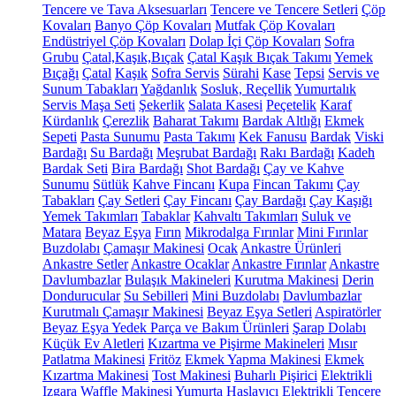
Tencere ve Tava Aksesuarları
Tencere ve Tencere Setleri
Çöp
Kovaları
Banyo Çöp Kovaları
Mutfak Çöp Kovaları
Endüstriyel Çöp Kovaları
Dolap İçi Çöp Kovaları
Sofra
Grubu
Çatal,Kaşık,Bıçak
Çatal Kaşık Bıçak Takımı
Yemek
Bıçağı
Çatal
Kaşık
Sofra Servis
Sürahi
Kase
Tepsi
Servis ve
Sunum Tabakları
Yağdanlık
Sosluk, Reçellik
Yumurtalık
Servis Maşa Seti
Şekerlik
Salata Kasesi
Peçetelik
Karaf
Kürdanlık
Çerezlik
Baharat Takımı
Bardak Altlığı
Ekmek
Sepeti
Pasta Sunumu
Pasta Takımı
Kek Fanusu
Bardak
Viski
Bardağı
Su Bardağı
Meşrubat Bardağı
Rakı Bardağı
Kadeh
Bardak Seti
Bira Bardağı
Shot Bardağı
Çay ve Kahve
Sunumu
Sütlük
Kahve Fincanı
Kupa
Fincan Takımı
Çay
Tabakları
Çay Setleri
Çay Fincanı
Çay Bardağı
Çay Kaşığı
Yemek Takımları
Tabaklar
Kahvaltı Takımları
Suluk ve
Matara
Beyaz Eşya
Fırın
Mikrodalga Fırınlar
Mini Fırınlar
Buzdolabı
Çamaşır Makinesi
Ocak
Ankastre Ürünleri
Ankastre Setler
Ankastre Ocaklar
Ankastre Fırınlar
Ankastre
Davlumbazlar
Bulaşık Makineleri
Kurutma Makinesi
Derin
Dondurucular
Su Sebilleri
Mini Buzdolabı
Davlumbazlar
Kurutmalı Çamaşır Makinesi
Beyaz Eşya Setleri
Aspiratörler
Beyaz Eşya Yedek Parça ve Bakım Ürünleri
Şarap Dolabı
Küçük Ev Aletleri
Kızartma ve Pişirme Makineleri
Mısır
Patlatma Makinesi
Fritöz
Ekmek Yapma Makinesi
Ekmek
Kızartma Makinesi
Tost Makinesi
Buharlı Pişirici
Elektrikli
Izgara
Waffle Makinesi
Yumurta Haşlayıcı
Elektrikli Tencere