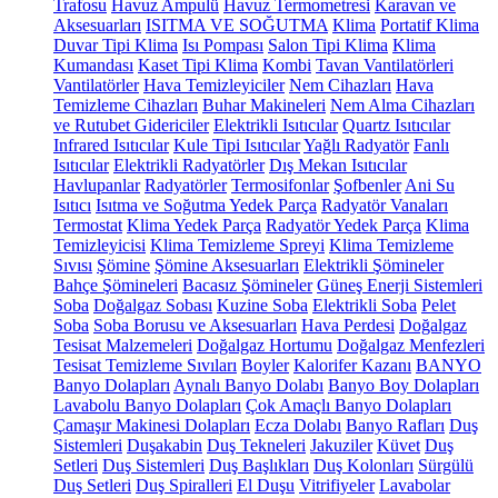
Trafosu
Havuz Ampulü
Havuz Termometresi
Karavan ve
Aksesuarları
ISITMA VE SOĞUTMA
Klima
Portatif Klima
Duvar Tipi Klima
Isı Pompası
Salon Tipi Klima
Klima
Kumandası
Kaset Tipi Klima
Kombi
Tavan Vantilatörleri
Vantilatörler
Hava Temizleyiciler
Nem Cihazları
Hava
Temizleme Cihazları
Buhar Makineleri
Nem Alma Cihazları
ve Rutubet Gidericiler
Elektrikli Isıtıcılar
Quartz Isıtıcılar
Infrared Isıtıcılar
Kule Tipi Isıtıcılar
Yağlı Radyatör
Fanlı
Isıtıcılar
Elektrikli Radyatörler
Dış Mekan Isıtıcılar
Havlupanlar
Radyatörler
Termosifonlar
Şofbenler
Ani Su
Isıtıcı
Isıtma ve Soğutma Yedek Parça
Radyatör Vanaları
Termostat
Klima Yedek Parça
Radyatör Yedek Parça
Klima
Temizleyicisi
Klima Temizleme Spreyi
Klima Temizleme
Sıvısı
Şömine
Şömine Aksesuarları
Elektrikli Şömineler
Bahçe Şömineleri
Bacasız Şömineler
Güneş Enerji Sistemleri
Soba
Doğalgaz Sobası
Kuzine Soba
Elektrikli Soba
Pelet
Soba
Soba Borusu ve Aksesuarları
Hava Perdesi
Doğalgaz
Tesisat Malzemeleri
Doğalgaz Hortumu
Doğalgaz Menfezleri
Tesisat Temizleme Sıvıları
Boyler
Kalorifer Kazanı
BANYO
Banyo Dolapları
Aynalı Banyo Dolabı
Banyo Boy Dolapları
Lavabolu Banyo Dolapları
Çok Amaçlı Banyo Dolapları
Çamaşır Makinesi Dolapları
Ecza Dolabı
Banyo Rafları
Duş
Sistemleri
Duşakabin
Duş Tekneleri
Jakuziler
Küvet
Duş
Setleri
Duş Sistemleri
Duş Başlıkları
Duş Kolonları
Sürgülü
Duş Setleri
Duş Spiralleri
El Duşu
Vitrifiyeler
Lavabolar