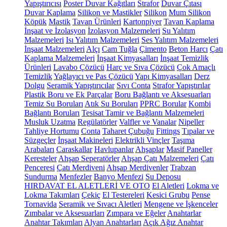
Yapıştırıcısı
Poster Duvar Kağıtları
Strafor
Duvar Çıtası
Duvar Kaplama
Silikon ve Mastikler
Silikon
Mum Silikon
Köpük
Mastik
Tavan Ürünleri
Kartonpiyer
Tavan Kaplama
İnşaat ve İzolasyon
İzolasyon Malzemeleri
Su Yalıtım
Malzemeleri
Isı Yalıtım Malzemeleri
Ses Yalıtım Malzemeleri
İnşaat Malzemeleri
Alçı
Cam Tuğla
Çimento
Beton Harcı
Çatı
Kaplama Malzemeleri
İnşaat Kimyasalları
İnşaat Temizlik
Ürünleri
Lavabo Çözücü
Harç ve Sıva Çözücü
Çok Amaçlı
Temizlik
Yağlayıcı ve Pas Çözücü
Yapı Kimyasalları
Derz
Dolgu
Seramik Yapıştırıcılar
Sıvı Conta
Strafor Yapıştırılar
Plastik Boru ve Ek Parçalar
Boru Bağlantı ve Aksesuarları
Temiz Su Boruları
Atık Su Boruları
PPRC Borular
Kombi
Bağlantı Boruları
Tesisat Tamir ve Bağlantı Malzemeleri
Musluk Uzatma
Regülatörler
Valfler ve Vanalar
Nipeller
Tahliye Hortumu
Conta
Taharet Çubuğu
Fittings
Tıpalar ve
Süzgeçler
İnşaat Makineleri
Elektrikli Vinçler
Taşıma
Arabaları
Caraskallar
Havlupanlar
Ahşaplar
Masif Paneller
Keresteler
Ahşap Seperatörler
Ahşap Çatı Malzemeleri
Çatı
Penceresi
Çatı Merdiveni
Ahşap Merdivenler
Trabzan
Sundurma
Menfezler
Banyo Menfezi
Su Deposu
HIRDAVAT EL ALETLERİ VE OTO
El Aletleri
Lokma ve
Lokma Takımları
Çekiç
El Testereleri
Kesici Grubu
Pense
Tornavida
Seramik ve Sıvacı Aletleri
Mengene ve İşkenceler
Zımbalar ve Aksesuarları
Zımpara ve Eğeler
Anahtarlar
Anahtar Takımları
Alyan Anahtarları
Açık Ağız Anahtar