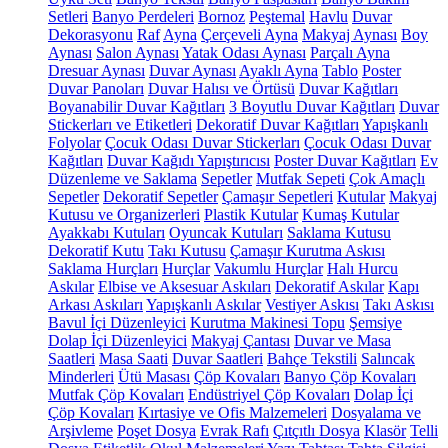
Setleri
Banyo Perdeleri
Bornoz
Peştemal
Havlu
Duvar
Dekorasyonu
Raf
Ayna
Çerçeveli Ayna
Makyaj Aynası
Boy
Aynası
Salon Aynası
Yatak Odası Aynası
Parçalı Ayna
Dresuar Aynası
Duvar Aynası
Ayaklı Ayna
Tablo
Poster
Duvar Panoları
Duvar Halısı ve Örtüsü
Duvar Kağıtları
Boyanabilir Duvar Kağıtları
3 Boyutlu Duvar Kağıtları
Duvar
Stickerları ve Etiketleri
Dekoratif Duvar Kağıtları
Yapışkanlı
Folyolar
Çocuk Odası Duvar Stickerları
Çocuk Odası Duvar
Kağıtları
Duvar Kağıdı Yapıştırıcısı
Poster Duvar Kağıtları
Ev
Düzenleme ve Saklama
Sepetler
Mutfak Sepeti
Çok Amaçlı
Sepetler
Dekoratif Sepetler
Çamaşır Sepetleri
Kutular
Makyaj
Kutusu ve Organizerleri
Plastik Kutular
Kumaş Kutular
Ayakkabı Kutuları
Oyuncak Kutuları
Saklama Kutusu
Dekoratif Kutu
Takı Kutusu
Çamaşır Kurutma Askısı
Saklama Hurçları
Hurçlar
Vakumlu Hurçlar
Halı Hurcu
Askılar
Elbise ve Aksesuar Askıları
Dekoratif Askılar
Kapı
Arkası Askıları
Yapışkanlı Askılar
Vestiyer Askısı
Takı Askısı
Bavul İçi Düzenleyici
Kurutma Makinesi Topu
Şemsiye
Dolap İçi Düzenleyici
Makyaj Çantası
Duvar ve Masa
Saatleri
Masa Saati
Duvar Saatleri
Bahçe Tekstili
Salıncak
Minderleri
Ütü Masası
Çöp Kovaları
Banyo Çöp Kovaları
Mutfak Çöp Kovaları
Endüstriyel Çöp Kovaları
Dolap İçi
Çöp Kovaları
Kırtasiye ve Ofis Malzemeleri
Dosyalama ve
Arşivleme
Poşet Dosya
Evrak Rafı
Çıtçıtlı Dosya
Klasör
Telli