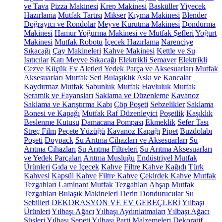
ve Tava
Pizza Makinesi
Krep Makinesi
Basküller
Yiyecek
Hazırlama
Mutfak Tartısı
Mikser
Kıyma Makinesi
Blender
Doğrayıcı ve Rondolar
Meyve Kurutma Makinesi
Dondurma
Makinesi
Hamur Yoğurma Makinesi ve Mutfak Şefleri
Yoğurt
Makinesi
Mutfak Robotu
İçecek Hazırlama
Narenciye
Sıkacağı
Çay Makineleri
Kahve Makinesi
Kettle ve Su
Isıtıcılar
Katı Meyve Sıkacağı
Elektrikli Semaver
Elektrikli
Cezve
Küçük Ev Aletleri Yedek Parça ve Aksesuarları
Mutfak
Aksesuarları
Mutfak Seti
Bulaşıklık
Askı ve Kancalar
Kaydırmaz
Mutfak Sabunluk
Mutfak Havluluk
Mutfak
Seramik ve Fayansları
Saklama ve Düzenleme
Kavanoz
Saklama ve Karıştırma Kabı
Çöp Poşeti
Sebzelikler
Saklama
Bonesi ve Kapağı
Mutfak Raf Düzenleyici
Poşetlik
Kaşıklık
Beslenme Kutusu
Damacana Pompası
Ekmeklik
Sefer Tası
Streç Film
Peçete Yüzüğü
Kavanoz Kapağı
Pipet
Buzdolabı
Poşeti
Doypack
Su Arıtma Cihazları ve Aksesuarları
Su
Arıtma Cihazları
Su Arıtma Filtreleri
Su Arıtma Aksesuarları
ve Yedek Parçaları
Arıtma Musluğu
Endüstriyel Mutfak
Ürünleri
Gıda ve İçecek
Kahve
Filtre Kahve Kağıdı
Türk
Kahvesi
Kapsül Kahve
Filtre Kahve
Çekirdek Kahve
Mutfak
Tezgahları
Laminant Mutfak Tezgahları
Ahşap Mutfak
Tezgahları
Bulaşık Makineleri
Derin Dondurucular
Su
Sebilleri
DEKORASYON VE EV GEREÇLERİ
Yılbaşı
Ürünleri
Yılbaşı Ağacı
Yılbaşı Aydınlatmaları
Yılbaşı Ağacı
Süsleri
Yılbaşı Sepeti
Yılbaşı Parti Malzemeleri
Dekoratif