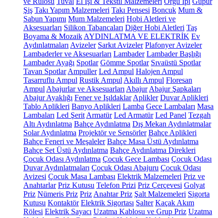
ve Rulosu
Tuval
El İşi & Tekstil Malzemeleri
Örgü İpi
Güpür
Şiş
Takı Yapım Malzemeleri
Takı Pensesi
Boncuk
Mum &
Sabun Yapımı
Mum Malzemeleri
Hobi Aletleri ve
Aksesuarları
Silikon Tabancaları
Diğer Hobi Aletleri
Taş
Boyama & Mozaik
AYDINLATMA VE ELEKTRİK
Ev
Aydınlatmaları
Avizeler
Sarkıt Avizeler
Plafonyer Avizeler
Lambaderler ve Aksesuarları
Lambader
Lambader Başlığı
Lambader Ayağı
Spotlar
Gömme Spotlar
Sıvaüstü Spotlar
Tavan Spotlar
Ampuller
Led Ampul
Halojen Ampul
Tasarruflu Ampul
Rustik Ampul
Akıllı Ampul
Floresan
Ampul
Abajurlar ve Aksesuarları
Abajur
Abajur Şapkaları
Abajur Ayaklığı
Fener ve Işıldaklar
Aplikler
Duvar Aplikleri
Tablo Aplikleri
Banyo Aplikleri
Lamba
Gece Lambaları
Masa
Lambaları
Led Şerit
Armatür
Led Armatür
Led Panel
Tezgah
Altı Aydınlatma
Bahçe Aydınlatma
Dış Mekan Aydınlatmalar
Solar Aydınlatma
Projektör ve Sensörler
Bahçe Aplikleri
Bahçe Feneri ve Meşaleler
Bahçe Masa Üstü Aydınlatma
Bahçe Set Üstü Aydınlatma
Bahçe Aydınlatma Direkleri
Çocuk Odası Aydınlatma
Çocuk Gece Lambası
Çocuk Odası
Duvar Aydınlatmaları
Çocuk Odası Abajuru
Çocuk Odası
Avizesi
Çocuk Masa Lambası
Elektrik Malzemeleri
Priz ve
Anahtarlar
Priz Kutusu
Telefon Prizi
Priz Çerçevesi
Golyat
Priz
Nümeris Priz
Priz
Anahtar Priz
Şalt Malzemeleri
Sigorta
Kutusu
Kontaktör
Elektrik Sigortası
Şalter
Kaçak Akım
Rölesi
Elektrik Sayacı
Uzatma Kablosu ve Grup Priz
Uzatma