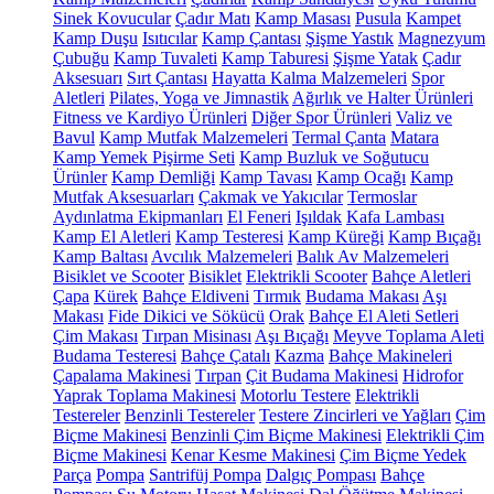
Sinek Kovucular
Çadır Matı
Kamp Masası
Pusula
Kampet
Kamp Duşu
Isıtıcılar
Kamp Çantası
Şişme Yastık
Magnezyum
Çubuğu
Kamp Tuvaleti
Kamp Taburesi
Şişme Yatak
Çadır
Aksesuarı
Sırt Çantası
Hayatta Kalma Malzemeleri
Spor
Aletleri
Pilates, Yoga ve Jimnastik
Ağırlık ve Halter Ürünleri
Fitness ve Kardiyo Ürünleri
Diğer Spor Ürünleri
Valiz ve
Bavul
Kamp Mutfak Malzemeleri
Termal Çanta
Matara
Kamp Yemek Pişirme Seti
Kamp Buzluk ve Soğutucu
Ürünler
Kamp Demliği
Kamp Tavası
Kamp Ocağı
Kamp
Mutfak Aksesuarları
Çakmak ve Yakıcılar
Termoslar
Aydınlatma Ekipmanları
El Feneri
Işıldak
Kafa Lambası
Kamp El Aletleri
Kamp Testeresi
Kamp Küreği
Kamp Bıçağı
Kamp Baltası
Avcılık Malzemeleri
Balık Av Malzemeleri
Bisiklet ve Scooter
Bisiklet
Elektrikli Scooter
Bahçe Aletleri
Çapa
Kürek
Bahçe Eldiveni
Tırmık
Budama Makası
Aşı
Makası
Fide Dikici ve Sökücü
Orak
Bahçe El Aleti Setleri
Çim Makası
Tırpan Misinası
Aşı Bıçağı
Meyve Toplama Aleti
Budama Testeresi
Bahçe Çatalı
Kazma
Bahçe Makineleri
Çapalama Makinesi
Tırpan
Çit Budama Makinesi
Hidrofor
Yaprak Toplama Makinesi
Motorlu Testere
Elektrikli
Testereler
Benzinli Testereler
Testere Zincirleri ve Yağları
Çim
Biçme Makinesi
Benzinli Çim Biçme Makinesi
Elektrikli Çim
Biçme Makinesi
Kenar Kesme Makinesi
Çim Biçme Yedek
Parça
Pompa
Santrifüj Pompa
Dalgıç Pompası
Bahçe