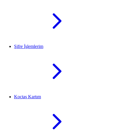
Şifre İşlemlerim
Koçtaş Kartım