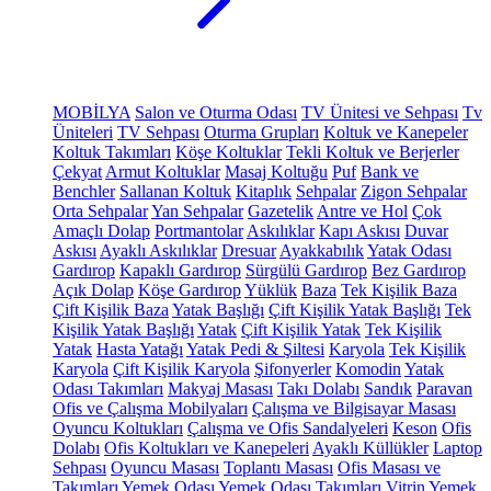
MOBİLYA
Salon ve Oturma Odası
TV Ünitesi ve Sehpası
Tv
Üniteleri
TV Sehpası
Oturma Grupları
Koltuk ve Kanepeler
Koltuk Takımları
Köşe Koltuklar
Tekli Koltuk ve Berjerler
Çekyat
Armut Koltuklar
Masaj Koltuğu
Puf
Bank ve
Benchler
Sallanan Koltuk
Kitaplık
Sehpalar
Zigon Sehpalar
Orta Sehpalar
Yan Sehpalar
Gazetelik
Antre ve Hol
Çok
Amaçlı Dolap
Portmantolar
Askılıklar
Kapı Askısı
Duvar
Askısı
Ayaklı Askılıklar
Dresuar
Ayakkabılık
Yatak Odası
Gardırop
Kapaklı Gardırop
Sürgülü Gardırop
Bez Gardırop
Açık Dolap
Köşe Gardırop
Yüklük
Baza
Tek Kişilik Baza
Çift Kişilik Baza
Yatak Başlığı
Çift Kişilik Yatak Başlığı
Tek
Kişilik Yatak Başlığı
Yatak
Çift Kişilik Yatak
Tek Kişilik
Yatak
Hasta Yatağı
Yatak Pedi & Şiltesi
Karyola
Tek Kişilik
Karyola
Çift Kişilik Karyola
Şifonyerler
Komodin
Yatak
Odası Takımları
Makyaj Masası
Takı Dolabı
Sandık
Paravan
Ofis ve Çalışma Mobilyaları
Çalışma ve Bilgisayar Masası
Oyuncu Koltukları
Çalışma ve Ofis Sandalyeleri
Keson
Ofis
Dolabı
Ofis Koltukları ve Kanepeleri
Ayaklı Küllükler
Laptop
Sehpası
Oyuncu Masası
Toplantı Masası
Ofis Masası ve
Takımları
Yemek Odası
Yemek Odası Takımları
Vitrin
Yemek