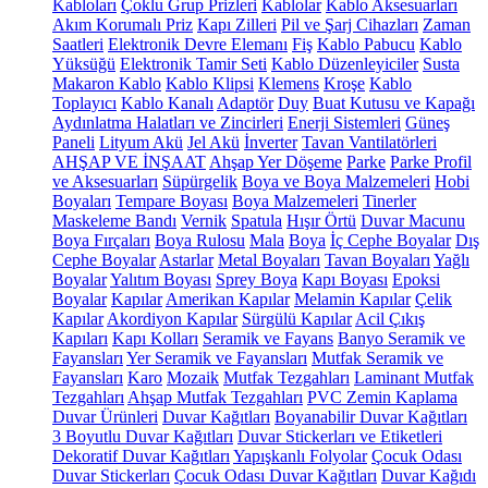
Kabloları
Çoklu Grup Prizleri
Kablolar
Kablo Aksesuarları
Akım Korumalı Priz
Kapı Zilleri
Pil ve Şarj Cihazları
Zaman
Saatleri
Elektronik Devre Elemanı
Fiş
Kablo Pabucu
Kablo
Yüksüğü
Elektronik Tamir Seti
Kablo Düzenleyiciler
Susta
Makaron Kablo
Kablo Klipsi
Klemens
Kroşe
Kablo
Toplayıcı
Kablo Kanalı
Adaptör
Duy
Buat Kutusu ve Kapağı
Aydınlatma Halatları ve Zincirleri
Enerji Sistemleri
Güneş
Paneli
Lityum Akü
Jel Akü
İnverter
Tavan Vantilatörleri
AHŞAP VE İNŞAAT
Ahşap Yer Döşeme
Parke
Parke Profil
ve Aksesuarları
Süpürgelik
Boya ve Boya Malzemeleri
Hobi
Boyaları
Tempare Boyası
Boya Malzemeleri
Tinerler
Maskeleme Bandı
Vernik
Spatula
Hışır Örtü
Duvar Macunu
Boya Fırçaları
Boya Rulosu
Mala
Boya
İç Cephe Boyalar
Dış
Cephe Boyalar
Astarlar
Metal Boyaları
Tavan Boyaları
Yağlı
Boyalar
Yalıtım Boyası
Sprey Boya
Kapı Boyası
Epoksi
Boyalar
Kapılar
Amerikan Kapılar
Melamin Kapılar
Çelik
Kapılar
Akordiyon Kapılar
Sürgülü Kapılar
Acil Çıkış
Kapıları
Kapı Kolları
Seramik ve Fayans
Banyo Seramik ve
Fayansları
Yer Seramik ve Fayansları
Mutfak Seramik ve
Fayansları
Karo
Mozaik
Mutfak Tezgahları
Laminant Mutfak
Tezgahları
Ahşap Mutfak Tezgahları
PVC Zemin Kaplama
Duvar Ürünleri
Duvar Kağıtları
Boyanabilir Duvar Kağıtları
3 Boyutlu Duvar Kağıtları
Duvar Stickerları ve Etiketleri
Dekoratif Duvar Kağıtları
Yapışkanlı Folyolar
Çocuk Odası
Duvar Stickerları
Çocuk Odası Duvar Kağıtları
Duvar Kağıdı