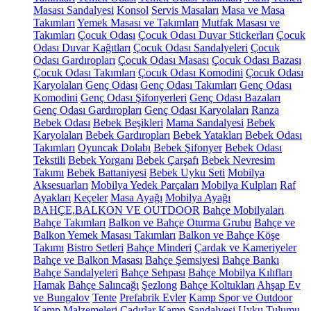
Masası Sandalyesi
Konsol
Servis Masaları
Masa ve Masa
Takımları
Yemek Masası ve Takımları
Mutfak Masası ve
Takımları
Çocuk Odası
Çocuk Odası Duvar Stickerları
Çocuk
Odası Duvar Kağıtları
Çocuk Odası Sandalyeleri
Çocuk
Odası Gardıropları
Çocuk Odası Masası
Çocuk Odası Bazası
Çocuk Odası Takımları
Çocuk Odası Komodini
Çocuk Odası
Karyolaları
Genç Odası
Genç Odası Takımları
Genç Odası
Komodini
Genç Odası Şifonyerleri
Genç Odası Bazaları
Genç Odası Gardıropları
Genç Odası Karyolaları
Ranza
Bebek Odası
Bebek Beşikleri
Mama Sandalyesi
Bebek
Karyolaları
Bebek Gardıropları
Bebek Yatakları
Bebek Odası
Takımları
Oyuncak Dolabı
Bebek Şifonyer
Bebek Odası
Tekstili
Bebek Yorganı
Bebek Çarşafı
Bebek Nevresim
Takımı
Bebek Battaniyesi
Bebek Uyku Seti
Mobilya
Aksesuarları
Mobilya Yedek Parçaları
Mobilya Kulpları
Raf
Ayakları
Keçeler
Masa Ayağı
Mobilya Ayağı
BAHÇE,BALKON VE OUTDOOR
Bahçe Mobilyaları
Bahçe Takımları
Balkon ve Bahçe Oturma Grubu
Bahçe ve
Balkon Yemek Masası Takımları
Balkon ve Bahçe Köşe
Takımı
Bistro Setleri
Bahçe Minderi
Çardak ve Kameriyeler
Bahçe ve Balkon Masası
Bahçe Şemsiyesi
Bahçe Bankı
Bahçe Sandalyeleri
Bahçe Sehpası
Bahçe Mobilya Kılıfları
Hamak
Bahçe Salıncağı
Şezlong
Bahçe Koltukları
Ahşap Ev
ve Bungalov
Tente
Prefabrik Evler
Kamp Spor ve Outdoor
Kamp Malzemeleri
Çadırlar
Kamp Sandalyesi
Uyku Tulumu