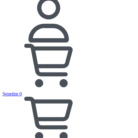
Sepetim
0