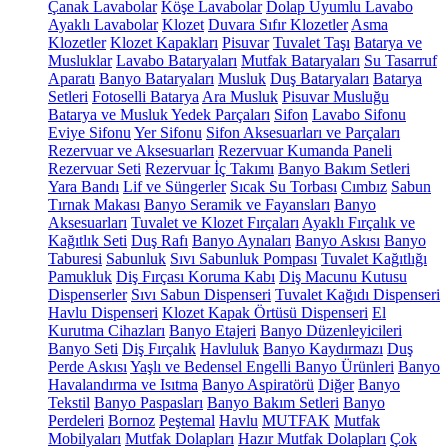
Çanak Lavabolar
Köşe Lavabolar
Dolap Uyumlu Lavabo
Ayaklı Lavabolar
Klozet
Duvara Sıfır Klozetler
Asma
Klozetler
Klozet Kapakları
Pisuvar
Tuvalet Taşı
Batarya ve
Musluklar
Lavabo Bataryaları
Mutfak Bataryaları
Su Tasarruf
Aparatı
Banyo Bataryaları
Musluk
Duş Bataryaları
Batarya
Setleri
Fotoselli Batarya
Ara Musluk
Pisuvar Musluğu
Batarya ve Musluk Yedek Parçaları
Sifon
Lavabo Sifonu
Eviye Sifonu
Yer Sifonu
Sifon Aksesuarları ve Parçaları
Rezervuar ve Aksesuarları
Rezervuar Kumanda Paneli
Rezervuar Seti
Rezervuar İç Takımı
Banyo Bakım Setleri
Yara Bandı
Lif ve Süngerler
Sıcak Su Torbası
Cımbız
Sabun
Tırnak Makası
Banyo Seramik ve Fayansları
Banyo
Aksesuarları
Tuvalet ve Klozet Fırçaları
Ayaklı Fırçalık ve
Kağıtlık Seti
Duş Rafı
Banyo Aynaları
Banyo Askısı
Banyo
Taburesi
Sabunluk
Sıvı Sabunluk Pompası
Tuvalet Kağıtlığı
Pamukluk
Diş Fırçası Koruma Kabı
Diş Macunu Kutusu
Dispenserler
Sıvı Sabun Dispenseri
Tuvalet Kağıdı Dispenseri
Havlu Dispenseri
Klozet Kapak Örtüsü Dispenseri
El
Kurutma Cihazları
Banyo Etajeri
Banyo Düzenleyicileri
Banyo Seti
Diş Fırçalık
Havluluk
Banyo Kaydırmazı
Duş
Perde Askısı
Yaşlı ve Bedensel Engelli Banyo Ürünleri
Banyo
Havalandırma ve Isıtma
Banyo Aspiratörü
Diğer
Banyo
Tekstil
Banyo Paspasları
Banyo Bakım Setleri
Banyo
Perdeleri
Bornoz
Peştemal
Havlu
MUTFAK
Mutfak
Mobilyaları
Mutfak Dolapları
Hazır Mutfak Dolapları
Çok