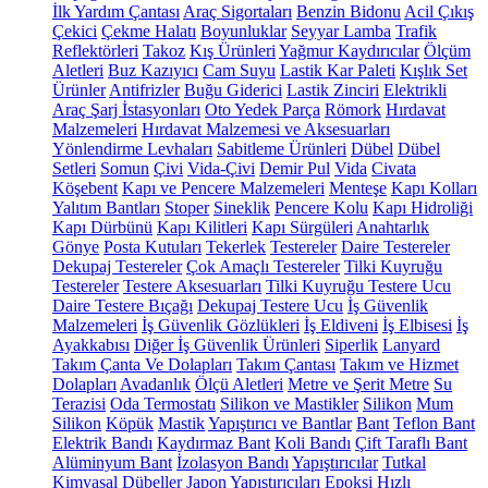
İlk Yardım Çantası
Araç Sigortaları
Benzin Bidonu
Acil Çıkış
Çekici
Çekme Halatı
Boyunluklar
Seyyar Lamba
Trafik
Reflektörleri
Takoz
Kış Ürünleri
Yağmur Kaydırıcılar
Ölçüm
Aletleri
Buz Kazıyıcı
Cam Suyu
Lastik Kar Paleti
Kışlık Set
Ürünler
Antifrizler
Buğu Giderici
Lastik Zinciri
Elektrikli
Araç Şarj İstasyonları
Oto Yedek Parça
Römork
Hırdavat
Malzemeleri
Hırdavat Malzemesi ve Aksesuarları
Yönlendirme Levhaları
Sabitleme Ürünleri
Dübel
Dübel
Setleri
Somun
Çivi
Vida-Çivi
Demir Pul
Vida
Civata
Köşebent
Kapı ve Pencere Malzemeleri
Menteşe
Kapı Kolları
Yalıtım Bantları
Stoper
Sineklik
Pencere Kolu
Kapı Hidroliği
Kapı Dürbünü
Kapı Kilitleri
Kapı Sürgüleri
Anahtarlık
Gönye
Posta Kutuları
Tekerlek
Testereler
Daire Testereler
Dekupaj Testereler
Çok Amaçlı Testereler
Tilki Kuyruğu
Testereler
Testere Aksesuarları
Tilki Kuyruğu Testere Ucu
Daire Testere Bıçağı
Dekupaj Testere Ucu
İş Güvenlik
Malzemeleri
İş Güvenlik Gözlükleri
İş Eldiveni
İş Elbisesi
İş
Ayakkabısı
Diğer İş Güvenlik Ürünleri
Siperlik
Lanyard
Takım Çanta Ve Dolapları
Takım Çantası
Takım ve Hizmet
Dolapları
Avadanlık
Ölçü Aletleri
Metre ve Şerit Metre
Su
Terazisi
Oda Termostatı
Silikon ve Mastikler
Silikon
Mum
Silikon
Köpük
Mastik
Yapıştırıcı ve Bantlar
Bant
Teflon Bant
Elektrik Bandı
Kaydırmaz Bant
Koli Bandı
Çift Taraflı Bant
Alüminyum Bant
İzolasyon Bandı
Yapıştırıcılar
Tutkal
Kimyasal Dübeller
Japon Yapıştırıcıları
Epoksi
Hızlı