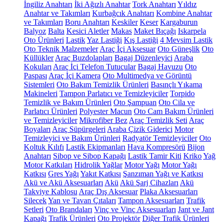
İngiliz Anahtarı
İki Ağızlı Anahtar
Tork Anahtarı
Yıldız
Anahtar ve Takımları
Kurbağcık Anahtarı
Kombine Anahtar
ve Takımları
Boru Anahtarı
Keskiler
Keser
Kargaburun
Balyoz
Balta
Kesici Aletler
Makas
Maket Bıçağı
Iskarpela
Oto Ürünleri
Lastik
Yaz Lastiği
Kış Lastiği
4 Mevsim Lastik
Oto Teknik Malzemeler
Araç İçi Aksesuar
Oto Güneşlik
Oto
Küllükler
Araç Buzdolapları
Bagaj Düzenleyici
Araba
Kokuları
Araç İçi Telefon Tutucular
Bagaj Havuzu
Oto
Paspası
Araç İçi Kamera
Oto Multimedya ve Görüntü
Sistemleri
Oto Bakım Temizlik Ürünleri
Basınçlı Yıkama
Makineleri
Tampon Parlatıcı ve Temizleyiciler
Torpido
Temizlik ve Bakım Ürünleri
Oto Şampuan
Oto Cila ve
Parlatıcı Ürünleri
Polyester Macun
Oto Cam Bakım Ürünleri
ve Temizleyiciler
Mikrofiber Bez
Araç Temizlik Seti
Araç
Boyaları
Araç Süpürgeleri
Araba Çizik Giderici
Motor
Temizleyici ve Bakım Ürünleri
Radyatör Temizleyiciler
Oto
Koltuk Kılıfı
Lastik Ekipmanları
Hava Kompresörü
Bijon
Anahtarı
Sibop ve Sibop Kapağı
Lastik Tamir Kiti
Kriko
Yağ
Motor Katkıları
Hidrolik Yağlar
Motor Yağı
Motor Yağı
Katkısı
Gres Yağı
Yakıt Katkısı
Şanzıman Yağı ve Katkısı
Akü ve Akü Aksesuarları
Akü
Akü Şarj Cihazları
Akü
Takviye Kablosu
Araç Dış Aksesuar
Plaka Aksesuarları
Silecek
Yan ve Tavan Çıtaları
Tampon Aksesuarları
Trafik
Setleri
Oto Brandaları
Vinç ve Vinç Aksesuarları
Jant ve Jant
Kapağı
Trafik Ürünleri
Oto Projektör
Diğer Trafik Ürünleri