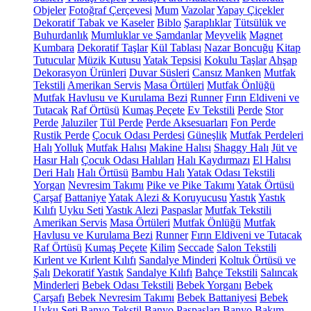
Objeler
Fotoğraf Çerçevesi
Mum
Vazolar
Yapay Çiçekler
Dekoratif Tabak ve Kaseler
Biblo
Şaraplıklar
Tütsülük ve
Buhurdanlık
Mumluklar ve Şamdanlar
Meyvelik
Magnet
Kumbara
Dekoratif Taşlar
Kül Tablası
Nazar Boncuğu
Kitap
Tutucular
Müzik Kutusu
Yatak Tepsisi
Kokulu Taşlar
Ahşap
Dekorasyon Ürünleri
Duvar Süsleri
Cansız Manken
Mutfak
Tekstili
Amerikan Servis
Masa Örtüleri
Mutfak Önlüğü
Mutfak Havlusu ve Kurulama Bezi
Runner
Fırın Eldiveni ve
Tutacak
Raf Örtüsü
Kumaş Peçete
Ev Tekstili
Perde
Stor
Perde
Jaluziler
Tül Perde
Perde Aksesuarları
Fon Perde
Rustik Perde
Çocuk Odası Perdesi
Güneşlik
Mutfak Perdeleri
Halı
Yolluk
Mutfak Halısı
Makine Halısı
Shaggy Halı
Jüt ve
Hasır Halı
Çocuk Odası Halıları
Halı Kaydırmazı
El Halısı
Deri Halı
Halı Örtüsü
Bambu Halı
Yatak Odası Tekstili
Yorgan
Nevresim Takımı
Pike ve Pike Takımı
Yatak Örtüsü
Çarşaf
Battaniye
Yatak Alezi & Koruyucusu
Yastık
Yastık
Kılıfı
Uyku Seti
Yastık Alezi
Paspaslar
Mutfak Tekstili
Amerikan Servis
Masa Örtüleri
Mutfak Önlüğü
Mutfak
Havlusu ve Kurulama Bezi
Runner
Fırın Eldiveni ve Tutacak
Raf Örtüsü
Kumaş Peçete
Kilim
Seccade
Salon Tekstili
Kırlent ve Kırlent Kılıfı
Sandalye Minderi
Koltuk Örtüsü ve
Şalı
Dekoratif Yastık
Sandalye Kılıfı
Bahçe Tekstili
Salıncak
Minderleri
Bebek Odası Tekstili
Bebek Yorganı
Bebek
Çarşafı
Bebek Nevresim Takımı
Bebek Battaniyesi
Bebek
Uyku Seti
Banyo Tekstil
Banyo Paspasları
Banyo Bakım