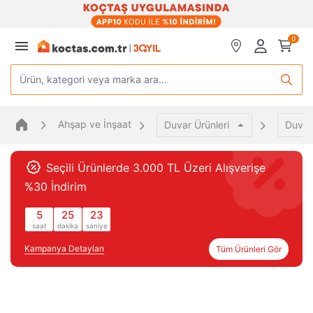
0
Ürün, kategori veya marka ara...
Ahşap ve İnşaat
Duvar Ürünleri
Duvar 
Seçili Ürünlerde 3.000 TL Üzeri Alışverişe
%30 İndirim
5
25
23
saat
dakika
saniye
Kampanya Detayları
Tüm Ürünleri Gör