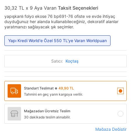
30,32 TL x 9 Aya Varan
Taksit Seçenekleri
yapışkanlı folyo ekose 76 bp691-76 ofiste ve evde ihtiyaç
duyduğunuz her alanda kullanabileceğiniz, dekoratif alanlar
yaratmanızı sağlayacak şık seçimler.
Yapı Kredi World'e Özel 550 TL'ye Varan Worldpuan
Satıcı:
Koçtaş
Standart Teslimat
49,90 TL
●
Tahmini en geç yarın kargoya verilir.
Mağazadan Ücretsiz Teslim
30 dakikada teslim alınabilir.
Mağaza Değiştir