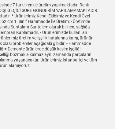
e 7 farklı renkle üretim yapılmaktadır. Renk
STANBUL DIŞI GEÇİCİ SÜRE GÖNDERİM YAPILAMAMAKTADIR.
ktadır. * Ürünlerimiz Kendi Ekibimiz ve Kendi Özel
k : 52 cm 1. Sınıf Hammadde İle Üretim: - Üretimde
sında Suntalam-Suntalem olarak bilinen, sağlığa
Membran Kaplamadır. - Ürünlerimizde kullanılan
rünlerimiz üretim ve işçilik hatalarına karşı, ürünün
ek olası problemler aşağıdaki gibidir; - Hammadde
iği= Demonte ürünlerde düşük kesim işçiliği
görselliği bozmakla kalmaz aynı zamanda parçaların
aslanma yaşanacaktır. Ürünlerimiz İstanbul içi ve tüm
e ürün alamıyoruz.