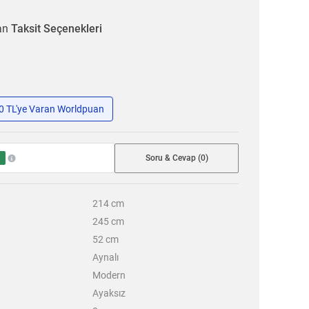
ran
Taksit Seçenekleri
50 TL'ye Varan Worldpuan
Soru & Cevap (0)
8
214
cm
245
cm
52
cm
Aynalı
Modern
Ayaksız