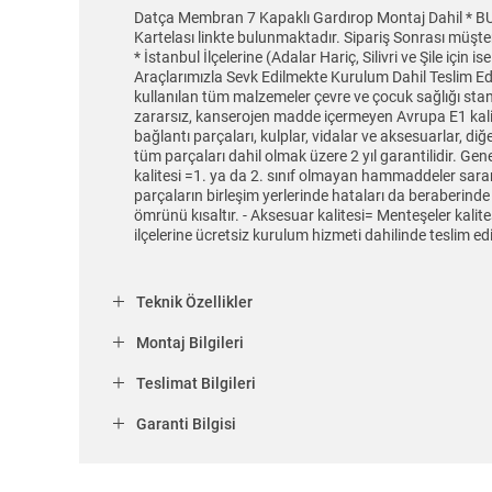
Datça Membran 7 Kapaklı Gardırop Montaj Dahil * B
Kartelası linkte bulunmaktadır. Sipariş Sonrası mü
* İstanbul İlçelerine (Adalar Hariç, Silivri ve Şile i
Araçlarımızla Sevk Edilmekte Kurulum Dahil Teslim Edil
kullanılan tüm malzemeler çevre ve çocuk sağlığı st
zararsız, kanserojen madde içermeyen Avrupa E1 kalit
bağlantı parçaları, kulplar, vidalar ve aksesuarlar, di
tüm parçaları dahil olmak üzere 2 yıl garantilidir. 
kalitesi =1. ya da 2. sınıf olmayan hammaddeler sarar
parçaların birleşim yerlerinde hataları da beraberinde
ömrünü kısaltır. - Aksesuar kalitesi= Menteşeler kali
ilçelerine ücretsiz kurulum hizmeti dahilinde teslim ed
Teknik Özellikler
Montaj Bilgileri
Teslimat Bilgileri
Garanti Bilgisi