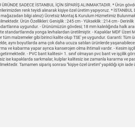
U ÜRÜNDE SADECE İSTANBUL İÇİN SİPARİŞ ALINMAKTADIR. * Ürün gövdesind
şterilerimizden renk teyidi alınarak kişiye özel üretim yapıyoruz. * İ
çin ise mağazadan bilgi alınız) Ücretsiz Montaj & Kurulum Hizmetimiz Bulunma
mektedir. Ürün Özellikleri: Genişlik : 245 cm - Yükseklik : 214 cm - Derinli
andartlarına uygundur. - Ürünümüzün gövdesi; 18 mm kalınlığında halk ara
e standartlarında yonga levhalardan üretilmiştir. - Kapaklar MDF Üzeri 
ğer tüm malzemeler gibi birinci kalite olup TSE' ye uygundur. Garanti: Tüm ü
Genelde, aynı boyutlarda ama çok daha ucuza satılan ürünlerde yaşanabilec
ma ve kabarma yapar ayrıca kanserojen olma ihtimali vardır. - Kesim işçil
 getirmektedir. - PVC bant kalitesi= 1. sınıf olmayan pvc bant ve işçilik 
tesiz ise kapaklarda sarkmalar, kulplar kalitesiz ise zamanla kararma ve p
ilmektedir. Tamamen sipariş sonrası "kişiye özel üretim" yapıldığı için iad