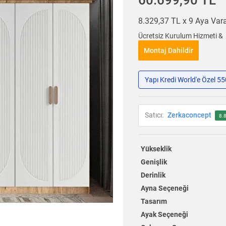
60.699,90 TL
8.329,37 TL x 9 Aya Va
Ücretsiz Kurulum Hizmeti &
Montaj Dahildir
Yapı Kredi World'e Özel 5
Satıcı:
Zerkaconcept
8.
Yükseklik
Genişlik
Derinlik
Ayna Seçeneği
Tasarım
Ayak Seçeneği