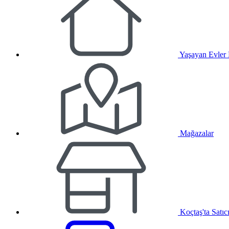
Yaşayan Evler
Mağazalar
Koçtaş'ta Satıc