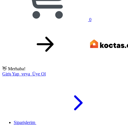
0
👋
Merhaba!
Giriş Yap veya Üye Ol
Siparişlerim