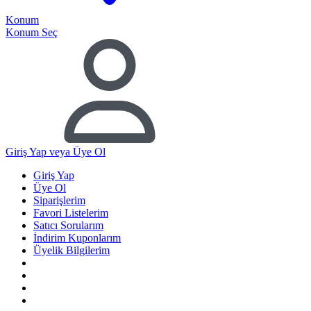
Konum
Konum Seç
Giriş Yap
veya Üye Ol
Giriş Yap
Üye Ol
Siparişlerim
Favori Listelerim
Satıcı Sorularım
İndirim Kuponlarım
Üyelik Bilgilerim