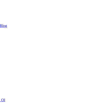
 Blog
ı Ol