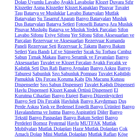
Dolap Uyumlu Lavabo
Ayaklı Lavabolar
Klozet
Duvara Sıfır
Klozetler
Asma Klozetler
Klozet Kapakları
Pisuvar
Tuvalet
Taşı
Batarya ve Musluklar
Lavabo Bataryaları
Mutfak
Bataryaları
Su Tasarruf Aparatı
Banyo Bataryaları
Musluk
Duş Bataryaları
Batarya Setleri
Fotoselli Batarya
Ara Musluk
Pisuvar Musluğu
Batarya ve Musluk Yedek Parçaları
Sifon
Lavabo Sifonu
Eviye Sifonu
Yer Sifonu
Sifon Aksesuarları ve
Parçaları
Rezervuar ve Aksesuarları
Rezervuar Kumanda
Paneli
Rezervuar Seti
Rezervuar İç Takımı
Banyo Bakım
Setleri
Yara Bandı
Lif ve Süngerler
Sıcak Su Torbası
Cımbız
Sabun
Tırnak Makası
Banyo Seramik ve Fayansları
Banyo
Aksesuarları
Tuvalet ve Klozet Fırçaları
Ayaklı Fırçalık ve
Kağıtlık Seti
Duş Rafı
Banyo Aynaları
Banyo Askısı
Banyo
Taburesi
Sabunluk
Sıvı Sabunluk Pompası
Tuvalet Kağıtlığı
Pamukluk
Diş Fırçası Koruma Kabı
Diş Macunu Kutusu
Dispenserler
Sıvı Sabun Dispenseri
Tuvalet Kağıdı Dispenseri
Havlu Dispenseri
Klozet Kapak Örtüsü Dispenseri
El
Kurutma Cihazları
Banyo Etajeri
Banyo Düzenleyicileri
Banyo Seti
Diş Fırçalık
Havluluk
Banyo Kaydırmazı
Duş
Perde Askısı
Yaşlı ve Bedensel Engelli Banyo Ürünleri
Banyo
Havalandırma ve Isıtma
Banyo Aspiratörü
Diğer
Banyo
Tekstil
Banyo Paspasları
Banyo Bakım Setleri
Banyo
Perdeleri
Bornoz
Peştemal
Havlu
MUTFAK
Mutfak
Mobilyaları
Mutfak Dolapları
Hazır Mutfak Dolapları
Çok
Amaçlı Dolap
Mini Mutfak Dolapları
Mutfak Rafları
Köşe