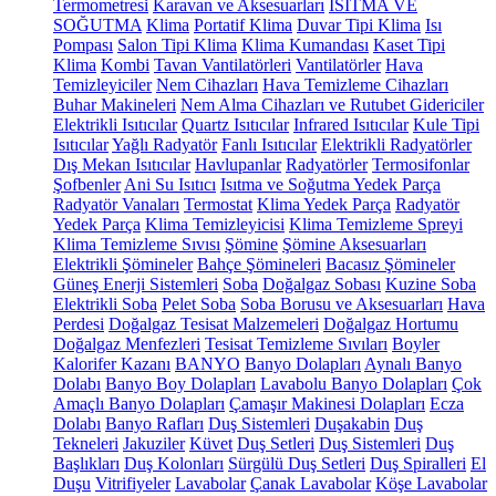
Termometresi
Karavan ve Aksesuarları
ISITMA VE
SOĞUTMA
Klima
Portatif Klima
Duvar Tipi Klima
Isı
Pompası
Salon Tipi Klima
Klima Kumandası
Kaset Tipi
Klima
Kombi
Tavan Vantilatörleri
Vantilatörler
Hava
Temizleyiciler
Nem Cihazları
Hava Temizleme Cihazları
Buhar Makineleri
Nem Alma Cihazları ve Rutubet Gidericiler
Elektrikli Isıtıcılar
Quartz Isıtıcılar
Infrared Isıtıcılar
Kule Tipi
Isıtıcılar
Yağlı Radyatör
Fanlı Isıtıcılar
Elektrikli Radyatörler
Dış Mekan Isıtıcılar
Havlupanlar
Radyatörler
Termosifonlar
Şofbenler
Ani Su Isıtıcı
Isıtma ve Soğutma Yedek Parça
Radyatör Vanaları
Termostat
Klima Yedek Parça
Radyatör
Yedek Parça
Klima Temizleyicisi
Klima Temizleme Spreyi
Klima Temizleme Sıvısı
Şömine
Şömine Aksesuarları
Elektrikli Şömineler
Bahçe Şömineleri
Bacasız Şömineler
Güneş Enerji Sistemleri
Soba
Doğalgaz Sobası
Kuzine Soba
Elektrikli Soba
Pelet Soba
Soba Borusu ve Aksesuarları
Hava
Perdesi
Doğalgaz Tesisat Malzemeleri
Doğalgaz Hortumu
Doğalgaz Menfezleri
Tesisat Temizleme Sıvıları
Boyler
Kalorifer Kazanı
BANYO
Banyo Dolapları
Aynalı Banyo
Dolabı
Banyo Boy Dolapları
Lavabolu Banyo Dolapları
Çok
Amaçlı Banyo Dolapları
Çamaşır Makinesi Dolapları
Ecza
Dolabı
Banyo Rafları
Duş Sistemleri
Duşakabin
Duş
Tekneleri
Jakuziler
Küvet
Duş Setleri
Duş Sistemleri
Duş
Başlıkları
Duş Kolonları
Sürgülü Duş Setleri
Duş Spiralleri
El
Duşu
Vitrifiyeler
Lavabolar
Çanak Lavabolar
Köşe Lavabolar