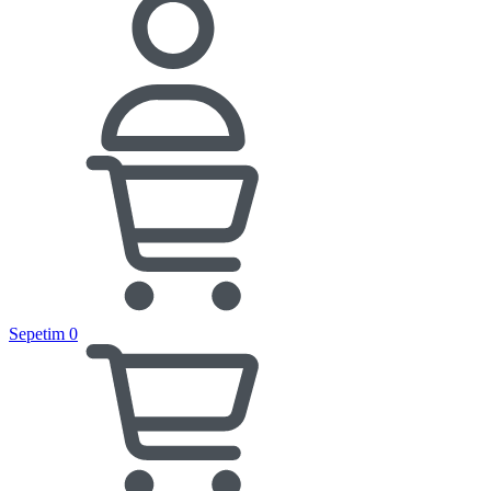
Sepetim
0