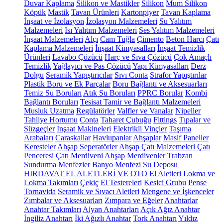
Duvar Kaplama
Silikon ve Mastikler
Silikon
Mum Silikon
Köpük
Mastik
Tavan Ürünleri
Kartonpiyer
Tavan Kaplama
İnşaat ve İzolasyon
İzolasyon Malzemeleri
Su Yalıtım
Malzemeleri
Isı Yalıtım Malzemeleri
Ses Yalıtım Malzemeleri
İnşaat Malzemeleri
Alçı
Cam Tuğla
Çimento
Beton Harcı
Çatı
Kaplama Malzemeleri
İnşaat Kimyasalları
İnşaat Temizlik
Ürünleri
Lavabo Çözücü
Harç ve Sıva Çözücü
Çok Amaçlı
Temizlik
Yağlayıcı ve Pas Çözücü
Yapı Kimyasalları
Derz
Dolgu
Seramik Yapıştırıcılar
Sıvı Conta
Strafor Yapıştırılar
Plastik Boru ve Ek Parçalar
Boru Bağlantı ve Aksesuarları
Temiz Su Boruları
Atık Su Boruları
PPRC Borular
Kombi
Bağlantı Boruları
Tesisat Tamir ve Bağlantı Malzemeleri
Musluk Uzatma
Regülatörler
Valfler ve Vanalar
Nipeller
Tahliye Hortumu
Conta
Taharet Çubuğu
Fittings
Tıpalar ve
Süzgeçler
İnşaat Makineleri
Elektrikli Vinçler
Taşıma
Arabaları
Caraskallar
Havlupanlar
Ahşaplar
Masif Paneller
Keresteler
Ahşap Seperatörler
Ahşap Çatı Malzemeleri
Çatı
Penceresi
Çatı Merdiveni
Ahşap Merdivenler
Trabzan
Sundurma
Menfezler
Banyo Menfezi
Su Deposu
HIRDAVAT EL ALETLERİ VE OTO
El Aletleri
Lokma ve
Lokma Takımları
Çekiç
El Testereleri
Kesici Grubu
Pense
Tornavida
Seramik ve Sıvacı Aletleri
Mengene ve İşkenceler
Zımbalar ve Aksesuarları
Zımpara ve Eğeler
Anahtarlar
Anahtar Takımları
Alyan Anahtarları
Açık Ağız Anahtar
İngiliz Anahtarı
İki Ağızlı Anahtar
Tork Anahtarı
Yıldız