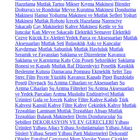
Hazırlama
Mutfak Tartısı
Mikser
Kıyma Makinesi
Blender
Doğrayıcı ve Rondolar
Meyve Kurutma Makinesi
Dondurma
Makinesi
Hamur Yoğurma Makinesi ve Mutfak Şefleri
Yoğurt
Makinesi
Mutfak Robotu
İçecek Hazırlama
Narenciye
Sıkacağı
Çay Makineleri
Kahve Makinesi
Kettle ve Su
Isıtıcılar
Katı Meyve Sıkacağı
Elektrikli Semaver
Elektrikli
Cezve
Küçük Ev Aletleri Yedek Parça ve Aksesuarları
Mutfak
Aksesuarları
Mutfak Seti
Bulaşıklık
Askı ve Kancalar
Kaydırmaz
Mutfak Sabunluk
Mutfak Havluluk
Mutfak
Seramik ve Fayansları
Saklama ve Düzenleme
Kavanoz
Saklama ve Karıştırma Kabı
Çöp Poşeti
Sebzelikler
Saklama
Bonesi ve Kapağı
Mutfak Raf Düzenleyici
Poşetlik
Kaşıklık
Beslenme Kutusu
Damacana Pompası
Ekmeklik
Sefer Tası
Streç Film
Peçete Yüzüğü
Kavanoz Kapağı
Pipet
Buzdolabı
Poşeti
Doypack
Su Arıtma Cihazları ve Aksesuarları
Su
Arıtma Cihazları
Su Arıtma Filtreleri
Su Arıtma Aksesuarları
ve Yedek Parçaları
Arıtma Musluğu
Endüstriyel Mutfak
Ürünleri
Gıda ve İçecek
Kahve
Filtre Kahve Kağıdı
Türk
Kahvesi
Kapsül Kahve
Filtre Kahve
Çekirdek Kahve
Mutfak
Tezgahları
Laminant Mutfak Tezgahları
Ahşap Mutfak
Tezgahları
Bulaşık Makineleri
Derin Dondurucular
Su
Sebilleri
DEKORASYON VE EV GEREÇLERİ
Yılbaşı
Ürünleri
Yılbaşı Ağacı
Yılbaşı Aydınlatmaları
Yılbaşı Ağacı
Süsleri
Yılbaşı Sepeti
Yılbaşı Parti Malzemeleri
Dekoratif
Objeler
Fotoğraf Çerçevesi
Mum
Vazolar
Yapay Çiçekler