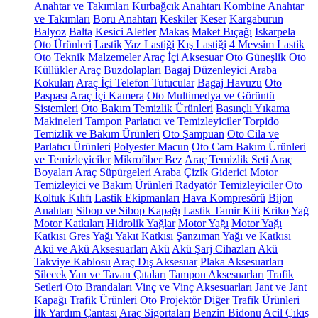
Anahtar ve Takımları
Kurbağcık Anahtarı
Kombine Anahtar
ve Takımları
Boru Anahtarı
Keskiler
Keser
Kargaburun
Balyoz
Balta
Kesici Aletler
Makas
Maket Bıçağı
Iskarpela
Oto Ürünleri
Lastik
Yaz Lastiği
Kış Lastiği
4 Mevsim Lastik
Oto Teknik Malzemeler
Araç İçi Aksesuar
Oto Güneşlik
Oto
Küllükler
Araç Buzdolapları
Bagaj Düzenleyici
Araba
Kokuları
Araç İçi Telefon Tutucular
Bagaj Havuzu
Oto
Paspası
Araç İçi Kamera
Oto Multimedya ve Görüntü
Sistemleri
Oto Bakım Temizlik Ürünleri
Basınçlı Yıkama
Makineleri
Tampon Parlatıcı ve Temizleyiciler
Torpido
Temizlik ve Bakım Ürünleri
Oto Şampuan
Oto Cila ve
Parlatıcı Ürünleri
Polyester Macun
Oto Cam Bakım Ürünleri
ve Temizleyiciler
Mikrofiber Bez
Araç Temizlik Seti
Araç
Boyaları
Araç Süpürgeleri
Araba Çizik Giderici
Motor
Temizleyici ve Bakım Ürünleri
Radyatör Temizleyiciler
Oto
Koltuk Kılıfı
Lastik Ekipmanları
Hava Kompresörü
Bijon
Anahtarı
Sibop ve Sibop Kapağı
Lastik Tamir Kiti
Kriko
Yağ
Motor Katkıları
Hidrolik Yağlar
Motor Yağı
Motor Yağı
Katkısı
Gres Yağı
Yakıt Katkısı
Şanzıman Yağı ve Katkısı
Akü ve Akü Aksesuarları
Akü
Akü Şarj Cihazları
Akü
Takviye Kablosu
Araç Dış Aksesuar
Plaka Aksesuarları
Silecek
Yan ve Tavan Çıtaları
Tampon Aksesuarları
Trafik
Setleri
Oto Brandaları
Vinç ve Vinç Aksesuarları
Jant ve Jant
Kapağı
Trafik Ürünleri
Oto Projektör
Diğer Trafik Ürünleri
İlk Yardım Çantası
Araç Sigortaları
Benzin Bidonu
Acil Çıkış