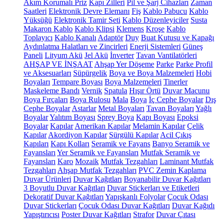
Akım Korumalı Priz
Kapı Zilleri
Pil ve Şarj Cihazları
Zaman
Saatleri
Elektronik Devre Elemanı
Fiş
Kablo Pabucu
Kablo
Yüksüğü
Elektronik Tamir Seti
Kablo Düzenleyiciler
Susta
Makaron Kablo
Kablo Klipsi
Klemens
Kroşe
Kablo
Toplayıcı
Kablo Kanalı
Adaptör
Duy
Buat Kutusu ve Kapağı
Aydınlatma Halatları ve Zincirleri
Enerji Sistemleri
Güneş
Paneli
Lityum Akü
Jel Akü
İnverter
Tavan Vantilatörleri
AHŞAP VE İNŞAAT
Ahşap Yer Döşeme
Parke
Parke Profil
ve Aksesuarları
Süpürgelik
Boya ve Boya Malzemeleri
Hobi
Boyaları
Tempare Boyası
Boya Malzemeleri
Tinerler
Maskeleme Bandı
Vernik
Spatula
Hışır Örtü
Duvar Macunu
Boya Fırçaları
Boya Rulosu
Mala
Boya
İç Cephe Boyalar
Dış
Cephe Boyalar
Astarlar
Metal Boyaları
Tavan Boyaları
Yağlı
Boyalar
Yalıtım Boyası
Sprey Boya
Kapı Boyası
Epoksi
Boyalar
Kapılar
Amerikan Kapılar
Melamin Kapılar
Çelik
Kapılar
Akordiyon Kapılar
Sürgülü Kapılar
Acil Çıkış
Kapıları
Kapı Kolları
Seramik ve Fayans
Banyo Seramik ve
Fayansları
Yer Seramik ve Fayansları
Mutfak Seramik ve
Fayansları
Karo
Mozaik
Mutfak Tezgahları
Laminant Mutfak
Tezgahları
Ahşap Mutfak Tezgahları
PVC Zemin Kaplama
Duvar Ürünleri
Duvar Kağıtları
Boyanabilir Duvar Kağıtları
3 Boyutlu Duvar Kağıtları
Duvar Stickerları ve Etiketleri
Dekoratif Duvar Kağıtları
Yapışkanlı Folyolar
Çocuk Odası
Duvar Stickerları
Çocuk Odası Duvar Kağıtları
Duvar Kağıdı
Yapıştırıcısı
Poster Duvar Kağıtları
Strafor
Duvar Çıtası