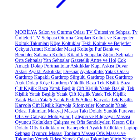
MOBİLYA
Salon ve Oturma Odası
TV Ünitesi ve Sehpası
Tv
Üniteleri
TV Sehpası
Oturma Grupları
Koltuk ve Kanepeler
Koltuk Takımları
Köşe Koltuklar
Tekli Koltuk ve Berjerler
Çekyat
Armut Koltuklar
Masaj Koltuğu
Puf
Bank ve
Benchler
Sallanan Koltuk
Kitaplık
Sehpalar
Zigon Sehpalar
Orta Sehpalar
Yan Sehpalar
Gazetelik
Antre ve Hol
Çok
Amaçlı Dolap
Portmantolar
Askılıklar
Kapı Askısı
Duvar
Askısı
Ayaklı Askılıklar
Dresuar
Ayakkabılık
Yatak Odası
Gardırop
Kapaklı Gardırop
Sürgülü Gardırop
Bez Gardırop
Açık Dolap
Köşe Gardırop
Yüklük
Baza
Tek Kişilik Baza
Çift Kişilik Baza
Yatak Başlığı
Çift Kişilik Yatak Başlığı
Tek
Kişilik Yatak Başlığı
Yatak
Çift Kişilik Yatak
Tek Kişilik
Yatak
Hasta Yatağı
Yatak Pedi & Şiltesi
Karyola
Tek Kişilik
Karyola
Çift Kişilik Karyola
Şifonyerler
Komodin
Yatak
Odası Takımları
Makyaj Masası
Takı Dolabı
Sandık
Paravan
Ofis ve Çalışma Mobilyaları
Çalışma ve Bilgisayar Masası
Oyuncu Koltukları
Çalışma ve Ofis Sandalyeleri
Keson
Ofis
Dolabı
Ofis Koltukları ve Kanepeleri
Ayaklı Küllükler
Laptop
Sehpası
Oyuncu Masası
Toplantı Masası
Ofis Masası ve
Takımları
Yemek Odası
Yemek Odası Takımları
Vitrin
Yemek