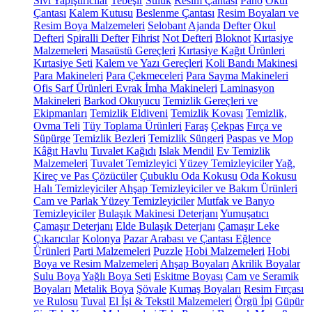
Sıvı Yapıştırıcılar
Tebeşir
Suluk
Resim Çantası
Pano
Okul
Çantası
Kalem Kutusu
Beslenme Çantası
Resim Boyaları ve
Resim Boya Malzemeleri
Selobant
Ajanda
Defter
Okul
Defteri
Spiralli Defter
Fihrist
Not Defteri
Bloknot
Kırtasiye
Malzemeleri
Masaüstü Gereçleri
Kırtasiye Kağıt Ürünleri
Kırtasiye Seti
Kalem ve Yazı Gereçleri
Koli Bandı Makinesi
Para Makineleri
Para Çekmeceleri
Para Sayma Makineleri
Ofis Sarf Ürünleri
Evrak İmha Makineleri
Laminasyon
Makineleri
Barkod Okuyucu
Temizlik Gereçleri ve
Ekipmanları
Temizlik Eldiveni
Temizlik Kovası
Temizlik,
Ovma Teli
Tüy Toplama Ürünleri
Faraş
Çekpas
Fırça ve
Süpürge
Temizlik Bezleri
Temizlik Süngeri
Paspas ve Mop
Kâğıt Havlu
Tuvalet Kağıdı
Islak Mendil
Ev Temizlik
Malzemeleri
Tuvalet Temizleyici
Yüzey Temizleyiciler
Yağ,
Kireç ve Pas Çözücüler
Çubuklu Oda Kokusu
Oda Kokusu
Halı Temizleyiciler
Ahşap Temizleyiciler ve Bakım Ürünleri
Cam ve Parlak Yüzey Temizleyiciler
Mutfak ve Banyo
Temizleyiciler
Bulaşık Makinesi Deterjanı
Yumuşatıcı
Çamaşır Deterjanı
Elde Bulaşık Deterjanı
Çamaşır Leke
Çıkarıcılar
Kolonya
Pazar Arabası ve Çantası
Eğlence
Ürünleri
Parti Malzemeleri
Puzzle
Hobi Malzemeleri
Hobi
Boya ve Resim Malzemeleri
Ahşap Boyaları
Akrilik Boyalar
Sulu Boya
Yağlı Boya Seti
Eskitme Boyası
Cam ve Seramik
Boyaları
Metalik Boya
Şövale
Kumaş Boyaları
Resim Fırçası
ve Rulosu
Tuval
El İşi & Tekstil Malzemeleri
Örgü İpi
Güpür