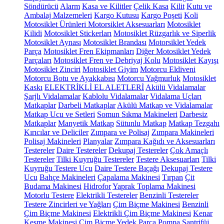
Söndürücü
Alarm
Kasa ve Kilitler
Çelik Kasa
Kilit
Kutu ve
Ambalaj Malzemeleri
Kargo Kutusu
Kargo Poşeti
Koli
Motosiklet Ürünleri
Motorsiklet Aksesuarları
Motosiklet
Kilidi
Motosiklet Stickerları
Motosiklet Rüzgarlık ve Siperlik
Motosiklet Aynası
Motosiklet Brandası
Motorsiklet Yedek
Parça
Motosiklet Fren Ekipmanları
Diğer Motosiklet Yedek
Parçaları
Motosiklet Fren ve Debriyaj Kolu
Motosiklet Kayışı
Motosiklet Zinciri
Motosiklet Giyim
Motorcu Eldiveni
Motorcu Botu ve Ayakkabısı
Motorcu Yağmurluk
Motosiklet
Kaskı
ELEKTRİKLİ EL ALETLERİ
Akülü Vidalamalar
Şarjlı Vidalamalar
Kablolu Vidalamalar
Vidalama Uçları
Matkaplar
Darbeli Matkaplar
Akülü Matkap ve Vidalamalar
Matkap Ucu ve Setleri
Somun Sıkma Makineleri
Darbesiz
Matkaplar
Manyetik Matkap
Sütunlu Matkap
Matkap Tezgahı
Kırıcılar ve Deliciler
Zımpara ve Polisaj
Zımpara Makineleri
Polisaj Makineleri
Planyalar
Zımpara Kağıdı ve Aksesuarları
Testereler
Daire Testereler
Dekupaj Testereler
Çok Amaçlı
Testereler
Tilki Kuyruğu Testereler
Testere Aksesuarları
Tilki
Kuyruğu Testere Ucu
Daire Testere Bıçağı
Dekupaj Testere
Ucu
Bahçe Makineleri
Çapalama Makinesi
Tırpan
Çit
Budama Makinesi
Hidrofor
Yaprak Toplama Makinesi
Motorlu Testere
Elektrikli Testereler
Benzinli Testereler
Testere Zincirleri ve Yağları
Çim Biçme Makinesi
Benzinli
Çim Biçme Makinesi
Elektrikli Çim Biçme Makinesi
Kenar
Kesme Makinesi
Çim Biçme Yedek Parça
Pompa
Santrifüj