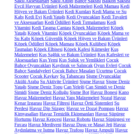
Saksı Aksesuarları
Saksı Altlığı
Bahçe Saksısı
Balkon Saksısı
Evcil Hayvan Ürünleri
Kedi Malzemeleri
Kedi Maması
Kedi
Hijyen ve Bakım Ürünleri
Kedi Kumları
Kedi Mama ve Su
Kabı
Kedi Evi
Kedi Yatağı
Kedi Oyuncakları
Kedi Tuvaleti
ve Aksesuarları
Kedi Ödülleri
Kedi Tırmalaması
Kedi
Vitamini
Kedi Taşıma Çantası
Köpek Malzemeleri
Köpek
Yatağı
Köpek Vitamini
Köpek Oyuncakları
Köpek Mama ve
Su Kabı
Köpek Güvenlik
Köpek Hijyen ve Bakım Ürünleri
Köpek Ödülleri
Köpek Maması
Köpek Kulübesi
Köpek
Tasmaları
Köpek Elbisesi
Köpek Kafesi
Kümesler
Kuş
Malzemeleri
Kuş Sağlık ve Bakım Ürünleri
Kuş Kafesleri ve
Aksesuarları
Kuş Yemi
Kuş Suluk ve Yemlikleri
Çocuk
Bahçe Oyuncakları
Kaydırak ve Salıncak
Oyun Evleri
Çocuk
Bahçe Sandalyeleri
Çocuk Bahçe Masaları
Uçurtma
Çocuk
Scooter
Çocuk Kaykay
Su Tabancası
Şişme Oyuncaklar
Akülü Araba
Su Aktivite Ürünleri
Şişme Havuz
Şişme Deniz
Yatağı
Şişme Deniz Topu
Can Yeleği
Can Simidi ve Deniz
Simidi
Şişme Deniz Kolluğu
Şişme Bot
Havuz Bonesi
Kano
Havuz Malzemeleri
Havuz Yapı Malzemeleri
Nozul
Havuz
Kenar Izgarası
Havuz Filtresi
Havuz Örtü Sistemleri
Su
Perdesi
Havuz Dip Süzgeç
Havuz ve Dozaj Pompası
Havuz
Kimyasalları
Havuz Temizlik Ekipmanları
Havuz Süpürge
Hortumu
Havuz Kepçesi
Havuz Robotu
Havuz Süpürgesi ve
Fırçası
Havuz Merdiveni
Havuz Duşu ve Masaj Jeti
Havuz
Aydınlatma ve Isıtma
Havuz Trafosu
Havuz Ampulü
Havuz