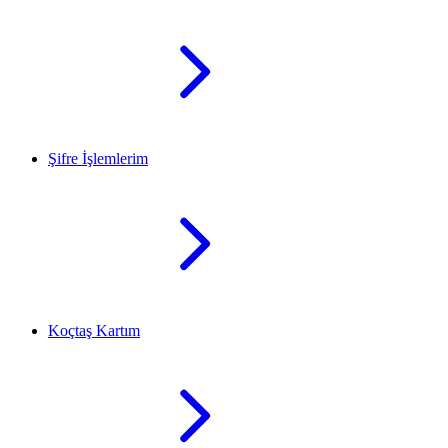
Şifre İşlemlerim
Koçtaş Kartım