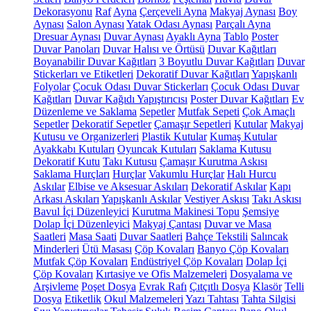
Dekorasyonu
Raf
Ayna
Çerçeveli Ayna
Makyaj Aynası
Boy
Aynası
Salon Aynası
Yatak Odası Aynası
Parçalı Ayna
Dresuar Aynası
Duvar Aynası
Ayaklı Ayna
Tablo
Poster
Duvar Panoları
Duvar Halısı ve Örtüsü
Duvar Kağıtları
Boyanabilir Duvar Kağıtları
3 Boyutlu Duvar Kağıtları
Duvar
Stickerları ve Etiketleri
Dekoratif Duvar Kağıtları
Yapışkanlı
Folyolar
Çocuk Odası Duvar Stickerları
Çocuk Odası Duvar
Kağıtları
Duvar Kağıdı Yapıştırıcısı
Poster Duvar Kağıtları
Ev
Düzenleme ve Saklama
Sepetler
Mutfak Sepeti
Çok Amaçlı
Sepetler
Dekoratif Sepetler
Çamaşır Sepetleri
Kutular
Makyaj
Kutusu ve Organizerleri
Plastik Kutular
Kumaş Kutular
Ayakkabı Kutuları
Oyuncak Kutuları
Saklama Kutusu
Dekoratif Kutu
Takı Kutusu
Çamaşır Kurutma Askısı
Saklama Hurçları
Hurçlar
Vakumlu Hurçlar
Halı Hurcu
Askılar
Elbise ve Aksesuar Askıları
Dekoratif Askılar
Kapı
Arkası Askıları
Yapışkanlı Askılar
Vestiyer Askısı
Takı Askısı
Bavul İçi Düzenleyici
Kurutma Makinesi Topu
Şemsiye
Dolap İçi Düzenleyici
Makyaj Çantası
Duvar ve Masa
Saatleri
Masa Saati
Duvar Saatleri
Bahçe Tekstili
Salıncak
Minderleri
Ütü Masası
Çöp Kovaları
Banyo Çöp Kovaları
Mutfak Çöp Kovaları
Endüstriyel Çöp Kovaları
Dolap İçi
Çöp Kovaları
Kırtasiye ve Ofis Malzemeleri
Dosyalama ve
Arşivleme
Poşet Dosya
Evrak Rafı
Çıtçıtlı Dosya
Klasör
Telli
Dosya
Etiketlik
Okul Malzemeleri
Yazı Tahtası
Tahta Silgisi