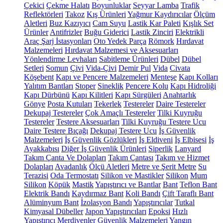
Çekici
Çekme Halatı
Boyunluklar
Seyyar Lamba
Trafik
Reflektörleri
Takoz
Kış Ürünleri
Yağmur Kaydırıcılar
Ölçüm
Aletleri
Buz Kazıyıcı
Cam Suyu
Lastik Kar Paleti
Kışlık Set
Ürünler
Antifrizler
Buğu Giderici
Lastik Zinciri
Elektrikli
Araç Şarj İstasyonları
Oto Yedek Parça
Römork
Hırdavat
Malzemeleri
Hırdavat Malzemesi ve Aksesuarları
Yönlendirme Levhaları
Sabitleme Ürünleri
Dübel
Dübel
Setleri
Somun
Çivi
Vida-Çivi
Demir Pul
Vida
Civata
Köşebent
Kapı ve Pencere Malzemeleri
Menteşe
Kapı Kolları
Yalıtım Bantları
Stoper
Sineklik
Pencere Kolu
Kapı Hidroliği
Kapı Dürbünü
Kapı Kilitleri
Kapı Sürgüleri
Anahtarlık
Gönye
Posta Kutuları
Tekerlek
Testereler
Daire Testereler
Dekupaj Testereler
Çok Amaçlı Testereler
Tilki Kuyruğu
Testereler
Testere Aksesuarları
Tilki Kuyruğu Testere Ucu
Daire Testere Bıçağı
Dekupaj Testere Ucu
İş Güvenlik
Malzemeleri
İş Güvenlik Gözlükleri
İş Eldiveni
İş Elbisesi
İş
Ayakkabısı
Diğer İş Güvenlik Ürünleri
Siperlik
Lanyard
Takım Çanta Ve Dolapları
Takım Çantası
Takım ve Hizmet
Dolapları
Avadanlık
Ölçü Aletleri
Metre ve Şerit Metre
Su
Terazisi
Oda Termostatı
Silikon ve Mastikler
Silikon
Mum
Silikon
Köpük
Mastik
Yapıştırıcı ve Bantlar
Bant
Teflon Bant
Elektrik Bandı
Kaydırmaz Bant
Koli Bandı
Çift Taraflı Bant
Alüminyum Bant
İzolasyon Bandı
Yapıştırıcılar
Tutkal
Kimyasal Dübeller
Japon Yapıştırıcıları
Epoksi
Hızlı
Yapıştırıcı
Merdivenler
Güvenlik Malzemeleri
Yangın