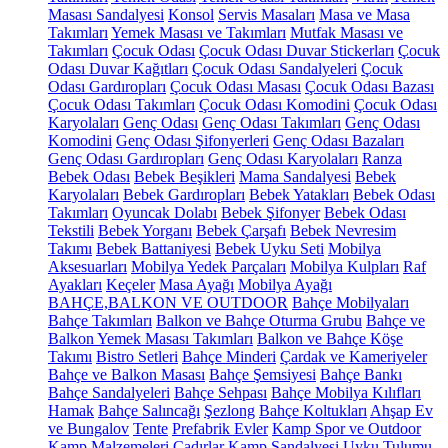
Masası Sandalyesi
Konsol
Servis Masaları
Masa ve Masa
Takımları
Yemek Masası ve Takımları
Mutfak Masası ve
Takımları
Çocuk Odası
Çocuk Odası Duvar Stickerları
Çocuk
Odası Duvar Kağıtları
Çocuk Odası Sandalyeleri
Çocuk
Odası Gardıropları
Çocuk Odası Masası
Çocuk Odası Bazası
Çocuk Odası Takımları
Çocuk Odası Komodini
Çocuk Odası
Karyolaları
Genç Odası
Genç Odası Takımları
Genç Odası
Komodini
Genç Odası Şifonyerleri
Genç Odası Bazaları
Genç Odası Gardıropları
Genç Odası Karyolaları
Ranza
Bebek Odası
Bebek Beşikleri
Mama Sandalyesi
Bebek
Karyolaları
Bebek Gardıropları
Bebek Yatakları
Bebek Odası
Takımları
Oyuncak Dolabı
Bebek Şifonyer
Bebek Odası
Tekstili
Bebek Yorganı
Bebek Çarşafı
Bebek Nevresim
Takımı
Bebek Battaniyesi
Bebek Uyku Seti
Mobilya
Aksesuarları
Mobilya Yedek Parçaları
Mobilya Kulpları
Raf
Ayakları
Keçeler
Masa Ayağı
Mobilya Ayağı
BAHÇE,BALKON VE OUTDOOR
Bahçe Mobilyaları
Bahçe Takımları
Balkon ve Bahçe Oturma Grubu
Bahçe ve
Balkon Yemek Masası Takımları
Balkon ve Bahçe Köşe
Takımı
Bistro Setleri
Bahçe Minderi
Çardak ve Kameriyeler
Bahçe ve Balkon Masası
Bahçe Şemsiyesi
Bahçe Bankı
Bahçe Sandalyeleri
Bahçe Sehpası
Bahçe Mobilya Kılıfları
Hamak
Bahçe Salıncağı
Şezlong
Bahçe Koltukları
Ahşap Ev
ve Bungalov
Tente
Prefabrik Evler
Kamp Spor ve Outdoor
Kamp Malzemeleri
Çadırlar
Kamp Sandalyesi
Uyku Tulumu