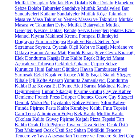
Mutfak Dolapları
Mutfak Boy Dolabı
Kiler Dolabı
Ekmek ve
Sebze Dolabı
Tabureler
Sandalye
Mutfak Sandalyeleri
Bar
Sandalyeleri
Katlanır Sandalyeler
Mutfak Köşe Takımları
Masa ve Masa Takımları
Yemek Masası ve Takımları
Mutfak
Masası ve Takımları
Eviye
Mutfak Bataryaları
Mutfak
Gereçleri
Kesme Tahtası
Rende
Servis Gereçleri
Patates Ezici
Manuel Kıyma Makinesi
Krema Pompası
Dilimleyici
Doğrayıcı
Yumurta Fırçası
Bıçak ve Bıçak Setleri
Yağ
Sıçratmaz
Soyucu, Oyacak
Ölçü Kabı ve Kaşığı
Merdane ve
Oklava
Hamur Açma Matı
Fındık Kıracağı ve Ceviz Kıracağı
Elek
Dondurma Kaşığı
Buz Kalıbı
Bıçak Bileyici Masat
Açacak ve Tirbuşon
Çekirdek Çıkarıcı
Çırpıcı
Sebze
Kurutucu
Huni
Baharat Öğütücü
Havan
Hamburger Presi
Sarımsak Ezici
Kaşık ve Kepçe Altlığı
Bıçak Standı
Süzgeç
Nihale
İçli Köfte Aparatı
Yumurta Zamanlayıcı
Dondurma
Kalıbı
Buz Kovası
Et Dövme Aleti
Sarma Makinesi
Kahve
Değirmenleri
Limon Sıkacağı
Pişirme Grubu
Çay ve Kahve
Demleme
French Press
Dripper
Chemex
Cezve
Çay Süzgeci
Demlik
Moka Pot
Çaydanlık
Kahve Filtresi
Sifon Kahve
Fırında Pişirme
Pasta Kalıbı
Kurabiye Kalıbı
Fırın Tepsisi
Cam Tepsi
Alüminyum Folyo
Kek Kalıbı
Muffin Kalıbı
Çikolata Kalıbı
Güveç
Pişirme Kağıdı
Pizza Tepsisi
Tart
Kalıbı
Ocak Üstü Pişirme
Tava ve Tava Setleri
Ocak Üstü
Tost Makinesi
Ocak Üstü Sac
Sahan
Düdüklü Tencere
Tencere ve Tava Aksesuarları
Tencere ve Tencere Setleri
Çöp