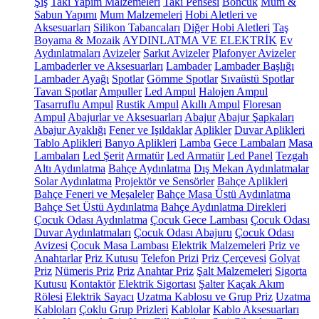
Şiş
Takı Yapım Malzemeleri
Takı Pensesi
Boncuk
Mum &
Sabun Yapımı
Mum Malzemeleri
Hobi Aletleri ve
Aksesuarları
Silikon Tabancaları
Diğer Hobi Aletleri
Taş
Boyama & Mozaik
AYDINLATMA VE ELEKTRİK
Ev
Aydınlatmaları
Avizeler
Sarkıt Avizeler
Plafonyer Avizeler
Lambaderler ve Aksesuarları
Lambader
Lambader Başlığı
Lambader Ayağı
Spotlar
Gömme Spotlar
Sıvaüstü Spotlar
Tavan Spotlar
Ampuller
Led Ampul
Halojen Ampul
Tasarruflu Ampul
Rustik Ampul
Akıllı Ampul
Floresan
Ampul
Abajurlar ve Aksesuarları
Abajur
Abajur Şapkaları
Abajur Ayaklığı
Fener ve Işıldaklar
Aplikler
Duvar Aplikleri
Tablo Aplikleri
Banyo Aplikleri
Lamba
Gece Lambaları
Masa
Lambaları
Led Şerit
Armatür
Led Armatür
Led Panel
Tezgah
Altı Aydınlatma
Bahçe Aydınlatma
Dış Mekan Aydınlatmalar
Solar Aydınlatma
Projektör ve Sensörler
Bahçe Aplikleri
Bahçe Feneri ve Meşaleler
Bahçe Masa Üstü Aydınlatma
Bahçe Set Üstü Aydınlatma
Bahçe Aydınlatma Direkleri
Çocuk Odası Aydınlatma
Çocuk Gece Lambası
Çocuk Odası
Duvar Aydınlatmaları
Çocuk Odası Abajuru
Çocuk Odası
Avizesi
Çocuk Masa Lambası
Elektrik Malzemeleri
Priz ve
Anahtarlar
Priz Kutusu
Telefon Prizi
Priz Çerçevesi
Golyat
Priz
Nümeris Priz
Priz
Anahtar Priz
Şalt Malzemeleri
Sigorta
Kutusu
Kontaktör
Elektrik Sigortası
Şalter
Kaçak Akım
Rölesi
Elektrik Sayacı
Uzatma Kablosu ve Grup Priz
Uzatma
Kabloları
Çoklu Grup Prizleri
Kablolar
Kablo Aksesuarları