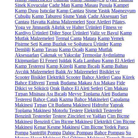
Sinek Kovucular
Çadır Matı
Kamp Masası
Pusula
Kampet
Kamp Duşu
Isıtıcılar
Kamp Çantası
Şişme Yastık
Magnezyum
Çubuğu
Kamp Taburesi
Şişme Yatak
Çadır Aksesuarı
Sırt
Çantası
Hayatta Kalma Malzemeleri
Spor Aletleri
Pilates,
Yoga ve Jimnastik
Ağırlık ve Halter Ürünleri
Fitness ve
Kardiyo Ürünleri
Diğer Spor Ürünleri
Valiz ve Bavul
Kamp
Mutfak Malzemeleri
Termal Çanta
Matara
Kamp Yemek
Pişirme Seti
Kamp Buzluk ve Soğutucu Ürünler
Kamp
Demliği
Kamp Tavası
Kamp Ocağı
Kamp Mutfak
Aksesuarları
Çakmak ve Yakıcılar
Termoslar
Aydınlatma
Ekipmanları
El Feneri
Işıldak
Kafa Lambası
Kamp El Aletleri
Kamp Testeresi
Kamp Küreği
Kamp Bıçağı
Kamp Baltası
Avcılık Malzemeleri
Balık Av Malzemeleri
Bisiklet ve
Scooter
Bisiklet
Elektrikli Scooter
Bahçe Aletleri
Çapa
Kürek
Bahçe Eldiveni
Tırmık
Budama Makası
Aşı Makası
Fide
Dikici ve Sökücü
Orak
Bahçe El Aleti Setleri
Çim Makası
Tırpan Misinası
Aşı Bıçağı
Meyve Toplama Aleti
Budama
Testeresi
Bahçe Çatalı
Kazma
Bahçe Makineleri
Çapalama
Makinesi
Tırpan
Çit Budama Makinesi
Hidrofor
Yaprak
Toplama Makinesi
Motorlu Testere
Elektrikli Testereler
Benzinli Testereler
Testere Zincirleri ve Yağları
Çim Biçme
Makinesi
Benzinli Çim Biçme Makinesi
Elektrikli Çim Biçme
Makinesi
Kenar Kesme Makinesi
Çim Biçme Yedek Parça
Pompa
Santrifüj Pompa
Dalgıç Pompası
Bahçe Pompası
Su