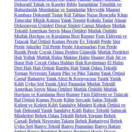
Dekoratif Tabak ve Kaseler
Biblo
Şaraplıklar
Tütsülük ve
Buhurdanlık
Mumluklar ve Şamdanlar
Meyvelik
Magnet
Kumbara
Dekoratif Taşlar
Kül Tablası
Nazar Boncuğu
Kitap
Tutucular
Müzik Kutusu
Yatak Tepsisi
Kokulu Taşlar
Ahşap
Dekorasyon Ürünleri
Duvar Süsleri
Cansız Manken
Mutfak
Tekstili
Amerikan Servis
Masa Örtüleri
Mutfak Önlüğü
Mutfak Havlusu ve Kurulama Bezi
Runner
Fırın Eldiveni ve
Tutacak
Raf Örtüsü
Kumaş Peçete
Ev Tekstili
Perde
Stor
Perde
Jaluziler
Tül Perde
Perde Aksesuarları
Fon Perde
Rustik Perde
Çocuk Odası Perdesi
Güneşlik
Mutfak Perdeleri
Halı
Yolluk
Mutfak Halısı
Makine Halısı
Shaggy Halı
Jüt ve
Hasır Halı
Çocuk Odası Halıları
Halı Kaydırmazı
El Halısı
Deri Halı
Halı Örtüsü
Bambu Halı
Yatak Odası Tekstili
Yorgan
Nevresim Takımı
Pike ve Pike Takımı
Yatak Örtüsü
Çarşaf
Battaniye
Yatak Alezi & Koruyucusu
Yastık
Yastık
Kılıfı
Uyku Seti
Yastık Alezi
Paspaslar
Mutfak Tekstili
Amerikan Servis
Masa Örtüleri
Mutfak Önlüğü
Mutfak
Havlusu ve Kurulama Bezi
Runner
Fırın Eldiveni ve Tutacak
Raf Örtüsü
Kumaş Peçete
Kilim
Seccade
Salon Tekstili
Kırlent ve Kırlent Kılıfı
Sandalye Minderi
Koltuk Örtüsü ve
Şalı
Dekoratif Yastık
Sandalye Kılıfı
Bahçe Tekstili
Salıncak
Minderleri
Bebek Odası Tekstili
Bebek Yorganı
Bebek
Çarşafı
Bebek Nevresim Takımı
Bebek Battaniyesi
Bebek
Uyku Seti
Banyo Tekstil
Banyo Paspasları
Banyo Bakım
Setleri
Banyo Perdeleri
Bornoz
Peştemal
Havlu
Duvar