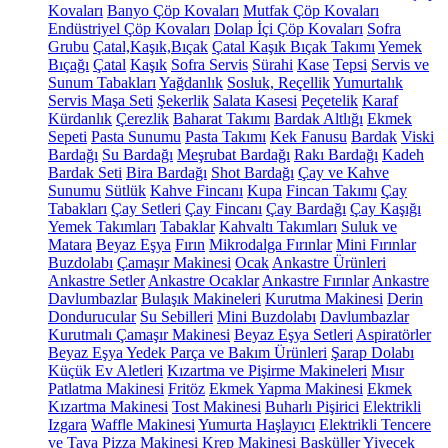
Kovaları
Banyo Çöp Kovaları
Mutfak Çöp Kovaları
Endüstriyel Çöp Kovaları
Dolap İçi Çöp Kovaları
Sofra
Grubu
Çatal,Kaşık,Bıçak
Çatal Kaşık Bıçak Takımı
Yemek
Bıçağı
Çatal
Kaşık
Sofra Servis
Sürahi
Kase
Tepsi
Servis ve
Sunum Tabakları
Yağdanlık
Sosluk, Reçellik
Yumurtalık
Servis Maşa Seti
Şekerlik
Salata Kasesi
Peçetelik
Karaf
Kürdanlık
Çerezlik
Baharat Takımı
Bardak Altlığı
Ekmek
Sepeti
Pasta Sunumu
Pasta Takımı
Kek Fanusu
Bardak
Viski
Bardağı
Su Bardağı
Meşrubat Bardağı
Rakı Bardağı
Kadeh
Bardak Seti
Bira Bardağı
Shot Bardağı
Çay ve Kahve
Sunumu
Sütlük
Kahve Fincanı
Kupa
Fincan Takımı
Çay
Tabakları
Çay Setleri
Çay Fincanı
Çay Bardağı
Çay Kaşığı
Yemek Takımları
Tabaklar
Kahvaltı Takımları
Suluk ve
Matara
Beyaz Eşya
Fırın
Mikrodalga Fırınlar
Mini Fırınlar
Buzdolabı
Çamaşır Makinesi
Ocak
Ankastre Ürünleri
Ankastre Setler
Ankastre Ocaklar
Ankastre Fırınlar
Ankastre
Davlumbazlar
Bulaşık Makineleri
Kurutma Makinesi
Derin
Dondurucular
Su Sebilleri
Mini Buzdolabı
Davlumbazlar
Kurutmalı Çamaşır Makinesi
Beyaz Eşya Setleri
Aspiratörler
Beyaz Eşya Yedek Parça ve Bakım Ürünleri
Şarap Dolabı
Küçük Ev Aletleri
Kızartma ve Pişirme Makineleri
Mısır
Patlatma Makinesi
Fritöz
Ekmek Yapma Makinesi
Ekmek
Kızartma Makinesi
Tost Makinesi
Buharlı Pişirici
Elektrikli
Izgara
Waffle Makinesi
Yumurta Haşlayıcı
Elektrikli Tencere
ve Tava
Pizza Makinesi
Krep Makinesi
Basküller
Yiyecek