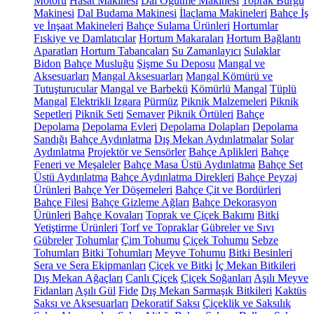
Motoru
Hasat Makinesi
Dal Öğütme Makinesi
Toprak Burgu
Makinesi
Dal Budama Makinesi
İlaçlama Makineleri
Bahçe İş
ve İnşaat Makineleri
Bahçe Sulama Ürünleri
Hortumlar
Fıskiye ve Damlatıcılar
Hortum Makaraları
Hortum Bağlantı
Aparatları
Hortum Tabancaları
Su Zamanlayıcı
Sulaklar
Bidon
Bahçe Musluğu
Şişme Su Deposu
Mangal ve
Aksesuarları
Mangal Aksesuarları
Mangal Kömürü ve
Tutuşturucular
Mangal ve Barbekü
Kömürlü Mangal
Tüplü
Mangal
Elektrikli Izgara
Pürmüz
Piknik Malzemeleri
Piknik
Sepetleri
Piknik Seti
Semaver
Piknik Örtüleri
Bahçe
Depolama
Depolama Evleri
Depolama Dolapları
Depolama
Sandığı
Bahçe Aydınlatma
Dış Mekan Aydınlatmalar
Solar
Aydınlatma
Projektör ve Sensörler
Bahçe Aplikleri
Bahçe
Feneri ve Meşaleler
Bahçe Masa Üstü Aydınlatma
Bahçe Set
Üstü Aydınlatma
Bahçe Aydınlatma Direkleri
Bahçe Peyzaj
Ürünleri
Bahçe Yer Döşemeleri
Bahçe Çit ve Bordürleri
Bahçe Filesi
Bahçe Gizleme Ağları
Bahçe Dekorasyon
Ürünleri
Bahçe Kovaları
Toprak ve Çiçek Bakımı
Bitki
Yetiştirme Ürünleri
Torf ve Topraklar
Gübreler ve Sıvı
Gübreler
Tohumlar
Çim Tohumu
Çiçek Tohumu
Sebze
Tohumları
Bitki Tohumları
Meyve Tohumu
Bitki Besinleri
Sera ve Sera Ekipmanları
Çiçek ve Bitki
İç Mekan Bitkileri
Dış Mekan Ağaçları
Canlı Çiçek
Çiçek Soğanları
Aşılı Meyve
Fidanları
Aşılı Gül
Fide
Dış Mekan Sarmaşık Bitkileri
Kaktüs
Saksı ve Aksesuarları
Dekoratif Saksı
Çiçeklik ve Saksılık