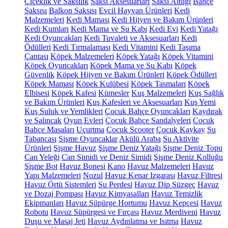
Çiçeklik ve Saksılık
Saksı Aksesuarları
Saksı Altlığı
Bahçe
Saksısı
Balkon Saksısı
Evcil Hayvan Ürünleri
Kedi
Malzemeleri
Kedi Maması
Kedi Hijyen ve Bakım Ürünleri
Kedi Kumları
Kedi Mama ve Su Kabı
Kedi Evi
Kedi Yatağı
Kedi Oyuncakları
Kedi Tuvaleti ve Aksesuarları
Kedi
Ödülleri
Kedi Tırmalaması
Kedi Vitamini
Kedi Taşıma
Çantası
Köpek Malzemeleri
Köpek Yatağı
Köpek Vitamini
Köpek Oyuncakları
Köpek Mama ve Su Kabı
Köpek
Güvenlik
Köpek Hijyen ve Bakım Ürünleri
Köpek Ödülleri
Köpek Maması
Köpek Kulübesi
Köpek Tasmaları
Köpek
Elbisesi
Köpek Kafesi
Kümesler
Kuş Malzemeleri
Kuş Sağlık
ve Bakım Ürünleri
Kuş Kafesleri ve Aksesuarları
Kuş Yemi
Kuş Suluk ve Yemlikleri
Çocuk Bahçe Oyuncakları
Kaydırak
ve Salıncak
Oyun Evleri
Çocuk Bahçe Sandalyeleri
Çocuk
Bahçe Masaları
Uçurtma
Çocuk Scooter
Çocuk Kaykay
Su
Tabancası
Şişme Oyuncaklar
Akülü Araba
Su Aktivite
Ürünleri
Şişme Havuz
Şişme Deniz Yatağı
Şişme Deniz Topu
Can Yeleği
Can Simidi ve Deniz Simidi
Şişme Deniz Kolluğu
Şişme Bot
Havuz Bonesi
Kano
Havuz Malzemeleri
Havuz
Yapı Malzemeleri
Nozul
Havuz Kenar Izgarası
Havuz Filtresi
Havuz Örtü Sistemleri
Su Perdesi
Havuz Dip Süzgeç
Havuz
ve Dozaj Pompası
Havuz Kimyasalları
Havuz Temizlik
Ekipmanları
Havuz Süpürge Hortumu
Havuz Kepçesi
Havuz
Robotu
Havuz Süpürgesi ve Fırçası
Havuz Merdiveni
Havuz
Duşu ve Masaj Jeti
Havuz Aydınlatma ve Isıtma
Havuz