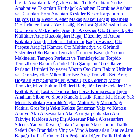
İngiliz Anahtarı
İki Ağızlı Anahtar
Tork Anahtarı
Yıldız
Anahtar ve Takımları
Kurbağcık Anahtarı
Kombine Anahtar
ve Takımları
Boru Anahtarı
Keskiler
Keser
Kargaburun
Balyoz
Balta
Kesici Aletler
Makas
Maket Bıçağı
Iskarpela
Oto Ürünleri
Lastik
Yaz Lastiği
Kış Lastiği
4 Mevsim Lastik
Oto Teknik Malzemeler
Araç İçi Aksesuar
Oto Güneşlik
Oto
Küllükler
Araç Buzdolapları
Bagaj Düzenleyici
Araba
Kokuları
Araç İçi Telefon Tutucular
Bagaj Havuzu
Oto
Paspası
Araç İçi Kamera
Oto Multimedya ve Görüntü
Sistemleri
Oto Bakım Temizlik Ürünleri
Basınçlı Yıkama
Makineleri
Tampon Parlatıcı ve Temizleyiciler
Torpido
Temizlik ve Bakım Ürünleri
Oto Şampuan
Oto Cila ve
Parlatıcı Ürünleri
Polyester Macun
Oto Cam Bakım Ürünleri
ve Temizleyiciler
Mikrofiber Bez
Araç Temizlik Seti
Araç
Boyaları
Araç Süpürgeleri
Araba Çizik Giderici
Motor
Temizleyici ve Bakım Ürünleri
Radyatör Temizleyiciler
Oto
Koltuk Kılıfı
Lastik Ekipmanları
Hava Kompresörü
Bijon
Anahtarı
Sibop ve Sibop Kapağı
Lastik Tamir Kiti
Kriko
Yağ
Motor Katkıları
Hidrolik Yağlar
Motor Yağı
Motor Yağı
Katkısı
Gres Yağı
Yakıt Katkısı
Şanzıman Yağı ve Katkısı
Akü ve Akü Aksesuarları
Akü
Akü Şarj Cihazları
Akü
Takviye Kablosu
Araç Dış Aksesuar
Plaka Aksesuarları
Silecek
Yan ve Tavan Çıtaları
Tampon Aksesuarları
Trafik
Setleri
Oto Brandaları
Vinç ve Vinç Aksesuarları
Jant ve Jant
Kapağı
Trafik Ürünleri
Oto Projektör
Diğer Trafik Ürünleri