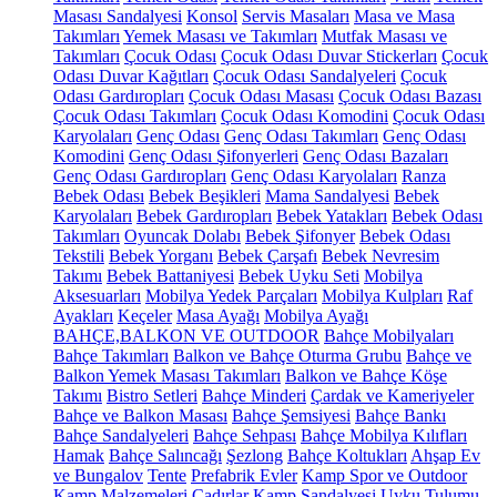
Masası Sandalyesi
Konsol
Servis Masaları
Masa ve Masa
Takımları
Yemek Masası ve Takımları
Mutfak Masası ve
Takımları
Çocuk Odası
Çocuk Odası Duvar Stickerları
Çocuk
Odası Duvar Kağıtları
Çocuk Odası Sandalyeleri
Çocuk
Odası Gardıropları
Çocuk Odası Masası
Çocuk Odası Bazası
Çocuk Odası Takımları
Çocuk Odası Komodini
Çocuk Odası
Karyolaları
Genç Odası
Genç Odası Takımları
Genç Odası
Komodini
Genç Odası Şifonyerleri
Genç Odası Bazaları
Genç Odası Gardıropları
Genç Odası Karyolaları
Ranza
Bebek Odası
Bebek Beşikleri
Mama Sandalyesi
Bebek
Karyolaları
Bebek Gardıropları
Bebek Yatakları
Bebek Odası
Takımları
Oyuncak Dolabı
Bebek Şifonyer
Bebek Odası
Tekstili
Bebek Yorganı
Bebek Çarşafı
Bebek Nevresim
Takımı
Bebek Battaniyesi
Bebek Uyku Seti
Mobilya
Aksesuarları
Mobilya Yedek Parçaları
Mobilya Kulpları
Raf
Ayakları
Keçeler
Masa Ayağı
Mobilya Ayağı
BAHÇE,BALKON VE OUTDOOR
Bahçe Mobilyaları
Bahçe Takımları
Balkon ve Bahçe Oturma Grubu
Bahçe ve
Balkon Yemek Masası Takımları
Balkon ve Bahçe Köşe
Takımı
Bistro Setleri
Bahçe Minderi
Çardak ve Kameriyeler
Bahçe ve Balkon Masası
Bahçe Şemsiyesi
Bahçe Bankı
Bahçe Sandalyeleri
Bahçe Sehpası
Bahçe Mobilya Kılıfları
Hamak
Bahçe Salıncağı
Şezlong
Bahçe Koltukları
Ahşap Ev
ve Bungalov
Tente
Prefabrik Evler
Kamp Spor ve Outdoor
Kamp Malzemeleri
Çadırlar
Kamp Sandalyesi
Uyku Tulumu