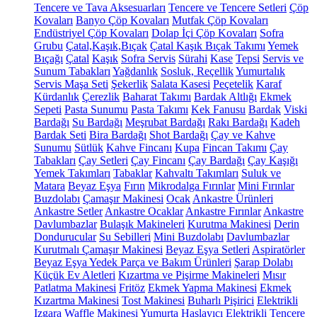
Tencere ve Tava Aksesuarları
Tencere ve Tencere Setleri
Çöp
Kovaları
Banyo Çöp Kovaları
Mutfak Çöp Kovaları
Endüstriyel Çöp Kovaları
Dolap İçi Çöp Kovaları
Sofra
Grubu
Çatal,Kaşık,Bıçak
Çatal Kaşık Bıçak Takımı
Yemek
Bıçağı
Çatal
Kaşık
Sofra Servis
Sürahi
Kase
Tepsi
Servis ve
Sunum Tabakları
Yağdanlık
Sosluk, Reçellik
Yumurtalık
Servis Maşa Seti
Şekerlik
Salata Kasesi
Peçetelik
Karaf
Kürdanlık
Çerezlik
Baharat Takımı
Bardak Altlığı
Ekmek
Sepeti
Pasta Sunumu
Pasta Takımı
Kek Fanusu
Bardak
Viski
Bardağı
Su Bardağı
Meşrubat Bardağı
Rakı Bardağı
Kadeh
Bardak Seti
Bira Bardağı
Shot Bardağı
Çay ve Kahve
Sunumu
Sütlük
Kahve Fincanı
Kupa
Fincan Takımı
Çay
Tabakları
Çay Setleri
Çay Fincanı
Çay Bardağı
Çay Kaşığı
Yemek Takımları
Tabaklar
Kahvaltı Takımları
Suluk ve
Matara
Beyaz Eşya
Fırın
Mikrodalga Fırınlar
Mini Fırınlar
Buzdolabı
Çamaşır Makinesi
Ocak
Ankastre Ürünleri
Ankastre Setler
Ankastre Ocaklar
Ankastre Fırınlar
Ankastre
Davlumbazlar
Bulaşık Makineleri
Kurutma Makinesi
Derin
Dondurucular
Su Sebilleri
Mini Buzdolabı
Davlumbazlar
Kurutmalı Çamaşır Makinesi
Beyaz Eşya Setleri
Aspiratörler
Beyaz Eşya Yedek Parça ve Bakım Ürünleri
Şarap Dolabı
Küçük Ev Aletleri
Kızartma ve Pişirme Makineleri
Mısır
Patlatma Makinesi
Fritöz
Ekmek Yapma Makinesi
Ekmek
Kızartma Makinesi
Tost Makinesi
Buharlı Pişirici
Elektrikli
Izgara
Waffle Makinesi
Yumurta Haşlayıcı
Elektrikli Tencere