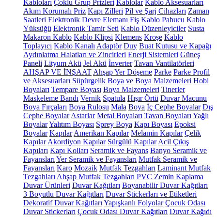
Kabloları
Çoklu Grup Prizleri
Kablolar
Kablo Aksesuarları
Akım Korumalı Priz
Kapı Zilleri
Pil ve Şarj Cihazları
Zaman
Saatleri
Elektronik Devre Elemanı
Fiş
Kablo Pabucu
Kablo
Yüksüğü
Elektronik Tamir Seti
Kablo Düzenleyiciler
Susta
Makaron Kablo
Kablo Klipsi
Klemens
Kroşe
Kablo
Toplayıcı
Kablo Kanalı
Adaptör
Duy
Buat Kutusu ve Kapağı
Aydınlatma Halatları ve Zincirleri
Enerji Sistemleri
Güneş
Paneli
Lityum Akü
Jel Akü
İnverter
Tavan Vantilatörleri
AHŞAP VE İNŞAAT
Ahşap Yer Döşeme
Parke
Parke Profil
ve Aksesuarları
Süpürgelik
Boya ve Boya Malzemeleri
Hobi
Boyaları
Tempare Boyası
Boya Malzemeleri
Tinerler
Maskeleme Bandı
Vernik
Spatula
Hışır Örtü
Duvar Macunu
Boya Fırçaları
Boya Rulosu
Mala
Boya
İç Cephe Boyalar
Dış
Cephe Boyalar
Astarlar
Metal Boyaları
Tavan Boyaları
Yağlı
Boyalar
Yalıtım Boyası
Sprey Boya
Kapı Boyası
Epoksi
Boyalar
Kapılar
Amerikan Kapılar
Melamin Kapılar
Çelik
Kapılar
Akordiyon Kapılar
Sürgülü Kapılar
Acil Çıkış
Kapıları
Kapı Kolları
Seramik ve Fayans
Banyo Seramik ve
Fayansları
Yer Seramik ve Fayansları
Mutfak Seramik ve
Fayansları
Karo
Mozaik
Mutfak Tezgahları
Laminant Mutfak
Tezgahları
Ahşap Mutfak Tezgahları
PVC Zemin Kaplama
Duvar Ürünleri
Duvar Kağıtları
Boyanabilir Duvar Kağıtları
3 Boyutlu Duvar Kağıtları
Duvar Stickerları ve Etiketleri
Dekoratif Duvar Kağıtları
Yapışkanlı Folyolar
Çocuk Odası
Duvar Stickerları
Çocuk Odası Duvar Kağıtları
Duvar Kağıdı