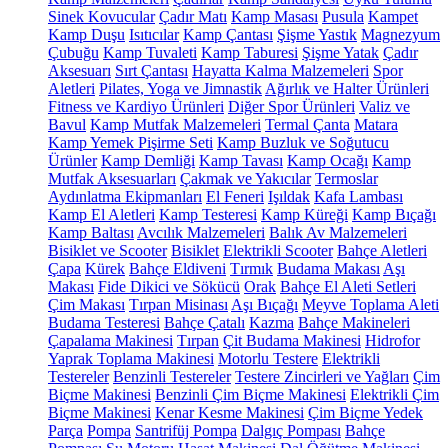
Sinek Kovucular
Çadır Matı
Kamp Masası
Pusula
Kampet
Kamp Duşu
Isıtıcılar
Kamp Çantası
Şişme Yastık
Magnezyum
Çubuğu
Kamp Tuvaleti
Kamp Taburesi
Şişme Yatak
Çadır
Aksesuarı
Sırt Çantası
Hayatta Kalma Malzemeleri
Spor
Aletleri
Pilates, Yoga ve Jimnastik
Ağırlık ve Halter Ürünleri
Fitness ve Kardiyo Ürünleri
Diğer Spor Ürünleri
Valiz ve
Bavul
Kamp Mutfak Malzemeleri
Termal Çanta
Matara
Kamp Yemek Pişirme Seti
Kamp Buzluk ve Soğutucu
Ürünler
Kamp Demliği
Kamp Tavası
Kamp Ocağı
Kamp
Mutfak Aksesuarları
Çakmak ve Yakıcılar
Termoslar
Aydınlatma Ekipmanları
El Feneri
Işıldak
Kafa Lambası
Kamp El Aletleri
Kamp Testeresi
Kamp Küreği
Kamp Bıçağı
Kamp Baltası
Avcılık Malzemeleri
Balık Av Malzemeleri
Bisiklet ve Scooter
Bisiklet
Elektrikli Scooter
Bahçe Aletleri
Çapa
Kürek
Bahçe Eldiveni
Tırmık
Budama Makası
Aşı
Makası
Fide Dikici ve Sökücü
Orak
Bahçe El Aleti Setleri
Çim Makası
Tırpan Misinası
Aşı Bıçağı
Meyve Toplama Aleti
Budama Testeresi
Bahçe Çatalı
Kazma
Bahçe Makineleri
Çapalama Makinesi
Tırpan
Çit Budama Makinesi
Hidrofor
Yaprak Toplama Makinesi
Motorlu Testere
Elektrikli
Testereler
Benzinli Testereler
Testere Zincirleri ve Yağları
Çim
Biçme Makinesi
Benzinli Çim Biçme Makinesi
Elektrikli Çim
Biçme Makinesi
Kenar Kesme Makinesi
Çim Biçme Yedek
Parça
Pompa
Santrifüj Pompa
Dalgıç Pompası
Bahçe