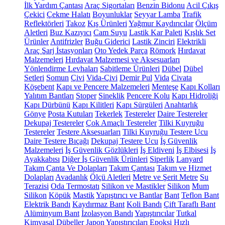
İlk Yardım Çantası
Araç Sigortaları
Benzin Bidonu
Acil Çıkış
Çekici
Çekme Halatı
Boyunluklar
Seyyar Lamba
Trafik
Reflektörleri
Takoz
Kış Ürünleri
Yağmur Kaydırıcılar
Ölçüm
Aletleri
Buz Kazıyıcı
Cam Suyu
Lastik Kar Paleti
Kışlık Set
Ürünler
Antifrizler
Buğu Giderici
Lastik Zinciri
Elektrikli
Araç Şarj İstasyonları
Oto Yedek Parça
Römork
Hırdavat
Malzemeleri
Hırdavat Malzemesi ve Aksesuarları
Yönlendirme Levhaları
Sabitleme Ürünleri
Dübel
Dübel
Setleri
Somun
Çivi
Vida-Çivi
Demir Pul
Vida
Civata
Köşebent
Kapı ve Pencere Malzemeleri
Menteşe
Kapı Kolları
Yalıtım Bantları
Stoper
Sineklik
Pencere Kolu
Kapı Hidroliği
Kapı Dürbünü
Kapı Kilitleri
Kapı Sürgüleri
Anahtarlık
Gönye
Posta Kutuları
Tekerlek
Testereler
Daire Testereler
Dekupaj Testereler
Çok Amaçlı Testereler
Tilki Kuyruğu
Testereler
Testere Aksesuarları
Tilki Kuyruğu Testere Ucu
Daire Testere Bıçağı
Dekupaj Testere Ucu
İş Güvenlik
Malzemeleri
İş Güvenlik Gözlükleri
İş Eldiveni
İş Elbisesi
İş
Ayakkabısı
Diğer İş Güvenlik Ürünleri
Siperlik
Lanyard
Takım Çanta Ve Dolapları
Takım Çantası
Takım ve Hizmet
Dolapları
Avadanlık
Ölçü Aletleri
Metre ve Şerit Metre
Su
Terazisi
Oda Termostatı
Silikon ve Mastikler
Silikon
Mum
Silikon
Köpük
Mastik
Yapıştırıcı ve Bantlar
Bant
Teflon Bant
Elektrik Bandı
Kaydırmaz Bant
Koli Bandı
Çift Taraflı Bant
Alüminyum Bant
İzolasyon Bandı
Yapıştırıcılar
Tutkal
Kimyasal Dübeller
Japon Yapıştırıcıları
Epoksi
Hızlı