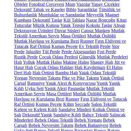
Objeler
Fotoğraf Çerçevesi
Mum
Vazolar
Yapay Çiçekler
Dekoratif Tabak ve Kaseler
Biblo
Şaraplıklar
Tütsülük ve
Buhurdanlık
Mumluklar ve Şamdanlar
Meyvelik
Magnet
Kumbara
Dekoratif Taşlar
Kül Tablası
Nazar Boncuğu
Kitap
Tutucular
Müzik Kutusu
Yatak Tepsisi
Kokulu Taşlar
Ahşap
Dekorasyon Ürünleri
Duvar Süsleri
Cansız Manken
Mutfak
Tekstili
Amerikan Servis
Masa Örtüleri
Mutfak Önlüğü
Mutfak Havlusu ve Kurulama Bezi
Runner
Fırın Eldiveni ve
Tutacak
Raf Örtüsü
Kumaş Peçete
Ev Tekstili
Perde
Stor
Perde
Jaluziler
Tül Perde
Perde Aksesuarları
Fon Perde
Rustik Perde
Çocuk Odası Perdesi
Güneşlik
Mutfak Perdeleri
Halı
Yolluk
Mutfak Halısı
Makine Halısı
Shaggy Halı
Jüt ve
Hasır Halı
Çocuk Odası Halıları
Halı Kaydırmazı
El Halısı
Deri Halı
Halı Örtüsü
Bambu Halı
Yatak Odası Tekstili
Yorgan
Nevresim Takımı
Pike ve Pike Takımı
Yatak Örtüsü
Çarşaf
Battaniye
Yatak Alezi & Koruyucusu
Yastık
Yastık
Kılıfı
Uyku Seti
Yastık Alezi
Paspaslar
Mutfak Tekstili
Amerikan Servis
Masa Örtüleri
Mutfak Önlüğü
Mutfak
Havlusu ve Kurulama Bezi
Runner
Fırın Eldiveni ve Tutacak
Raf Örtüsü
Kumaş Peçete
Kilim
Seccade
Salon Tekstili
Kırlent ve Kırlent Kılıfı
Sandalye Minderi
Koltuk Örtüsü ve
Şalı
Dekoratif Yastık
Sandalye Kılıfı
Bahçe Tekstili
Salıncak
Minderleri
Bebek Odası Tekstili
Bebek Yorganı
Bebek
Çarşafı
Bebek Nevresim Takımı
Bebek Battaniyesi
Bebek
Uyku Seti
Banyo Tekstil
Banyo Paspasları
Banyo Bakım