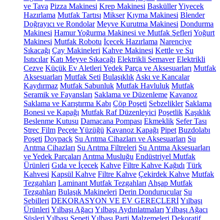
ve Tava
Pizza Makinesi
Krep Makinesi
Basküller
Yiyecek
Hazırlama
Mutfak Tartısı
Mikser
Kıyma Makinesi
Blender
Doğrayıcı ve Rondolar
Meyve Kurutma Makinesi
Dondurma
Makinesi
Hamur Yoğurma Makinesi ve Mutfak Şefleri
Yoğurt
Makinesi
Mutfak Robotu
İçecek Hazırlama
Narenciye
Sıkacağı
Çay Makineleri
Kahve Makinesi
Kettle ve Su
Isıtıcılar
Katı Meyve Sıkacağı
Elektrikli Semaver
Elektrikli
Cezve
Küçük Ev Aletleri Yedek Parça ve Aksesuarları
Mutfak
Aksesuarları
Mutfak Seti
Bulaşıklık
Askı ve Kancalar
Kaydırmaz
Mutfak Sabunluk
Mutfak Havluluk
Mutfak
Seramik ve Fayansları
Saklama ve Düzenleme
Kavanoz
Saklama ve Karıştırma Kabı
Çöp Poşeti
Sebzelikler
Saklama
Bonesi ve Kapağı
Mutfak Raf Düzenleyici
Poşetlik
Kaşıklık
Beslenme Kutusu
Damacana Pompası
Ekmeklik
Sefer Tası
Streç Film
Peçete Yüzüğü
Kavanoz Kapağı
Pipet
Buzdolabı
Poşeti
Doypack
Su Arıtma Cihazları ve Aksesuarları
Su
Arıtma Cihazları
Su Arıtma Filtreleri
Su Arıtma Aksesuarları
ve Yedek Parçaları
Arıtma Musluğu
Endüstriyel Mutfak
Ürünleri
Gıda ve İçecek
Kahve
Filtre Kahve Kağıdı
Türk
Kahvesi
Kapsül Kahve
Filtre Kahve
Çekirdek Kahve
Mutfak
Tezgahları
Laminant Mutfak Tezgahları
Ahşap Mutfak
Tezgahları
Bulaşık Makineleri
Derin Dondurucular
Su
Sebilleri
DEKORASYON VE EV GEREÇLERİ
Yılbaşı
Ürünleri
Yılbaşı Ağacı
Yılbaşı Aydınlatmaları
Yılbaşı Ağacı
Süsleri
Yılbaşı Sepeti
Yılbaşı Parti Malzemeleri
Dekoratif