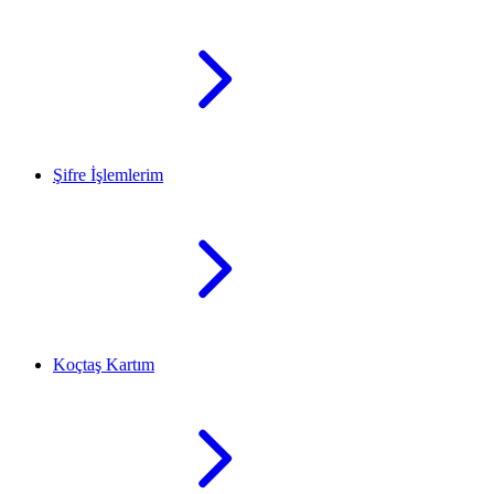
Şifre İşlemlerim
Koçtaş Kartım