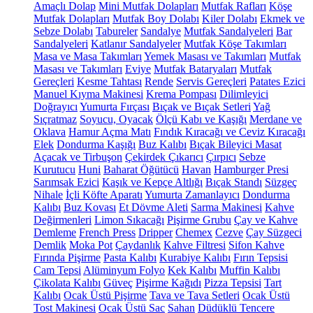
Amaçlı Dolap
Mini Mutfak Dolapları
Mutfak Rafları
Köşe
Mutfak Dolapları
Mutfak Boy Dolabı
Kiler Dolabı
Ekmek ve
Sebze Dolabı
Tabureler
Sandalye
Mutfak Sandalyeleri
Bar
Sandalyeleri
Katlanır Sandalyeler
Mutfak Köşe Takımları
Masa ve Masa Takımları
Yemek Masası ve Takımları
Mutfak
Masası ve Takımları
Eviye
Mutfak Bataryaları
Mutfak
Gereçleri
Kesme Tahtası
Rende
Servis Gereçleri
Patates Ezici
Manuel Kıyma Makinesi
Krema Pompası
Dilimleyici
Doğrayıcı
Yumurta Fırçası
Bıçak ve Bıçak Setleri
Yağ
Sıçratmaz
Soyucu, Oyacak
Ölçü Kabı ve Kaşığı
Merdane ve
Oklava
Hamur Açma Matı
Fındık Kıracağı ve Ceviz Kıracağı
Elek
Dondurma Kaşığı
Buz Kalıbı
Bıçak Bileyici Masat
Açacak ve Tirbuşon
Çekirdek Çıkarıcı
Çırpıcı
Sebze
Kurutucu
Huni
Baharat Öğütücü
Havan
Hamburger Presi
Sarımsak Ezici
Kaşık ve Kepçe Altlığı
Bıçak Standı
Süzgeç
Nihale
İçli Köfte Aparatı
Yumurta Zamanlayıcı
Dondurma
Kalıbı
Buz Kovası
Et Dövme Aleti
Sarma Makinesi
Kahve
Değirmenleri
Limon Sıkacağı
Pişirme Grubu
Çay ve Kahve
Demleme
French Press
Dripper
Chemex
Cezve
Çay Süzgeci
Demlik
Moka Pot
Çaydanlık
Kahve Filtresi
Sifon Kahve
Fırında Pişirme
Pasta Kalıbı
Kurabiye Kalıbı
Fırın Tepsisi
Cam Tepsi
Alüminyum Folyo
Kek Kalıbı
Muffin Kalıbı
Çikolata Kalıbı
Güveç
Pişirme Kağıdı
Pizza Tepsisi
Tart
Kalıbı
Ocak Üstü Pişirme
Tava ve Tava Setleri
Ocak Üstü
Tost Makinesi
Ocak Üstü Sac
Sahan
Düdüklü Tencere