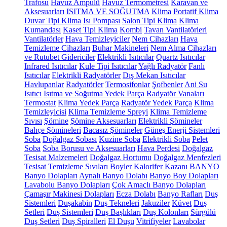
Trafosu
Havuz Ampulü
Havuz Termometresi
Karavan ve
Aksesuarları
ISITMA VE SOĞUTMA
Klima
Portatif Klima
Duvar Tipi Klima
Isı Pompası
Salon Tipi Klima
Klima
Kumandası
Kaset Tipi Klima
Kombi
Tavan Vantilatörleri
Vantilatörler
Hava Temizleyiciler
Nem Cihazları
Hava
Temizleme Cihazları
Buhar Makineleri
Nem Alma Cihazları
ve Rutubet Gidericiler
Elektrikli Isıtıcılar
Quartz Isıtıcılar
Infrared Isıtıcılar
Kule Tipi Isıtıcılar
Yağlı Radyatör
Fanlı
Isıtıcılar
Elektrikli Radyatörler
Dış Mekan Isıtıcılar
Havlupanlar
Radyatörler
Termosifonlar
Şofbenler
Ani Su
Isıtıcı
Isıtma ve Soğutma Yedek Parça
Radyatör Vanaları
Termostat
Klima Yedek Parça
Radyatör Yedek Parça
Klima
Temizleyicisi
Klima Temizleme Spreyi
Klima Temizleme
Sıvısı
Şömine
Şömine Aksesuarları
Elektrikli Şömineler
Bahçe Şömineleri
Bacasız Şömineler
Güneş Enerji Sistemleri
Soba
Doğalgaz Sobası
Kuzine Soba
Elektrikli Soba
Pelet
Soba
Soba Borusu ve Aksesuarları
Hava Perdesi
Doğalgaz
Tesisat Malzemeleri
Doğalgaz Hortumu
Doğalgaz Menfezleri
Tesisat Temizleme Sıvıları
Boyler
Kalorifer Kazanı
BANYO
Banyo Dolapları
Aynalı Banyo Dolabı
Banyo Boy Dolapları
Lavabolu Banyo Dolapları
Çok Amaçlı Banyo Dolapları
Çamaşır Makinesi Dolapları
Ecza Dolabı
Banyo Rafları
Duş
Sistemleri
Duşakabin
Duş Tekneleri
Jakuziler
Küvet
Duş
Setleri
Duş Sistemleri
Duş Başlıkları
Duş Kolonları
Sürgülü
Duş Setleri
Duş Spiralleri
El Duşu
Vitrifiyeler
Lavabolar