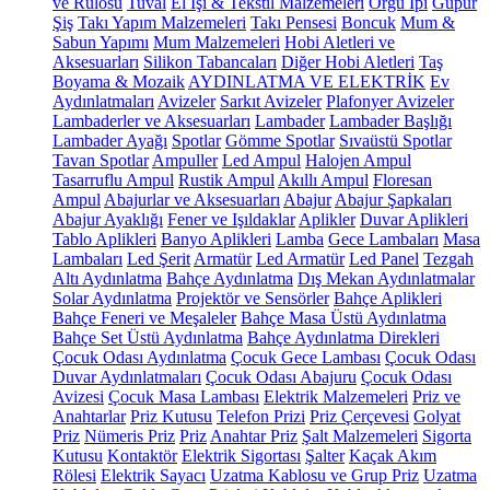
ve Rulosu
Tuval
El İşi & Tekstil Malzemeleri
Örgü İpi
Güpür
Şiş
Takı Yapım Malzemeleri
Takı Pensesi
Boncuk
Mum &
Sabun Yapımı
Mum Malzemeleri
Hobi Aletleri ve
Aksesuarları
Silikon Tabancaları
Diğer Hobi Aletleri
Taş
Boyama & Mozaik
AYDINLATMA VE ELEKTRİK
Ev
Aydınlatmaları
Avizeler
Sarkıt Avizeler
Plafonyer Avizeler
Lambaderler ve Aksesuarları
Lambader
Lambader Başlığı
Lambader Ayağı
Spotlar
Gömme Spotlar
Sıvaüstü Spotlar
Tavan Spotlar
Ampuller
Led Ampul
Halojen Ampul
Tasarruflu Ampul
Rustik Ampul
Akıllı Ampul
Floresan
Ampul
Abajurlar ve Aksesuarları
Abajur
Abajur Şapkaları
Abajur Ayaklığı
Fener ve Işıldaklar
Aplikler
Duvar Aplikleri
Tablo Aplikleri
Banyo Aplikleri
Lamba
Gece Lambaları
Masa
Lambaları
Led Şerit
Armatür
Led Armatür
Led Panel
Tezgah
Altı Aydınlatma
Bahçe Aydınlatma
Dış Mekan Aydınlatmalar
Solar Aydınlatma
Projektör ve Sensörler
Bahçe Aplikleri
Bahçe Feneri ve Meşaleler
Bahçe Masa Üstü Aydınlatma
Bahçe Set Üstü Aydınlatma
Bahçe Aydınlatma Direkleri
Çocuk Odası Aydınlatma
Çocuk Gece Lambası
Çocuk Odası
Duvar Aydınlatmaları
Çocuk Odası Abajuru
Çocuk Odası
Avizesi
Çocuk Masa Lambası
Elektrik Malzemeleri
Priz ve
Anahtarlar
Priz Kutusu
Telefon Prizi
Priz Çerçevesi
Golyat
Priz
Nümeris Priz
Priz
Anahtar Priz
Şalt Malzemeleri
Sigorta
Kutusu
Kontaktör
Elektrik Sigortası
Şalter
Kaçak Akım
Rölesi
Elektrik Sayacı
Uzatma Kablosu ve Grup Priz
Uzatma