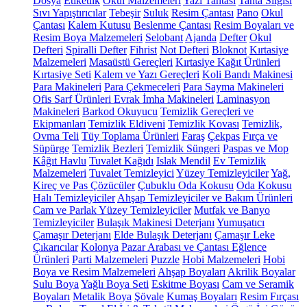
Dosya
Etiketlik
Okul Malzemeleri
Yazı Tahtası
Tahta Silgisi
Sıvı Yapıştırıcılar
Tebeşir
Suluk
Resim Çantası
Pano
Okul
Çantası
Kalem Kutusu
Beslenme Çantası
Resim Boyaları ve
Resim Boya Malzemeleri
Selobant
Ajanda
Defter
Okul
Defteri
Spiralli Defter
Fihrist
Not Defteri
Bloknot
Kırtasiye
Malzemeleri
Masaüstü Gereçleri
Kırtasiye Kağıt Ürünleri
Kırtasiye Seti
Kalem ve Yazı Gereçleri
Koli Bandı Makinesi
Para Makineleri
Para Çekmeceleri
Para Sayma Makineleri
Ofis Sarf Ürünleri
Evrak İmha Makineleri
Laminasyon
Makineleri
Barkod Okuyucu
Temizlik Gereçleri ve
Ekipmanları
Temizlik Eldiveni
Temizlik Kovası
Temizlik,
Ovma Teli
Tüy Toplama Ürünleri
Faraş
Çekpas
Fırça ve
Süpürge
Temizlik Bezleri
Temizlik Süngeri
Paspas ve Mop
Kâğıt Havlu
Tuvalet Kağıdı
Islak Mendil
Ev Temizlik
Malzemeleri
Tuvalet Temizleyici
Yüzey Temizleyiciler
Yağ,
Kireç ve Pas Çözücüler
Çubuklu Oda Kokusu
Oda Kokusu
Halı Temizleyiciler
Ahşap Temizleyiciler ve Bakım Ürünleri
Cam ve Parlak Yüzey Temizleyiciler
Mutfak ve Banyo
Temizleyiciler
Bulaşık Makinesi Deterjanı
Yumuşatıcı
Çamaşır Deterjanı
Elde Bulaşık Deterjanı
Çamaşır Leke
Çıkarıcılar
Kolonya
Pazar Arabası ve Çantası
Eğlence
Ürünleri
Parti Malzemeleri
Puzzle
Hobi Malzemeleri
Hobi
Boya ve Resim Malzemeleri
Ahşap Boyaları
Akrilik Boyalar
Sulu Boya
Yağlı Boya Seti
Eskitme Boyası
Cam ve Seramik
Boyaları
Metalik Boya
Şövale
Kumaş Boyaları
Resim Fırçası