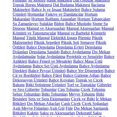
Pompası
Su Motoru
Hasat Makinesi
Dal Öğütme Makinesi
Toprak Burgu Makinesi
Dal Budama Makinesi
İlaçlama
Makineleri
Bahçe İş ve İnşaat Makineleri
Bahçe Sulama
Ürünleri
Hortumlar
Fıskiye ve Damlatıcılar
Hortum
Makaraları
Hortum Bağlantı Aparatları
Hortum Tabancaları
Su Zamanlayıcı
Sulaklar
Bidon
Bahçe Musluğu
Şişme Su
Deposu
Mangal ve Aksesuarları
Mangal Aksesuarları
Mangal
Kömürü ve Tutuşturucular
Mangal ve Barbekü
Kömürlü
Mangal
Tüplü Mangal
Elektrikli Izgara
Pürmüz
Piknik
Malzemeleri
Piknik Sepetleri
Piknik Seti
Semaver
Piknik
Örtüleri
Bahçe Depolama
Depolama Evleri
Depolama
Dolapları
Depolama Sandığı
Bahçe Aydınlatma
Dış Mekan
Aydınlatmalar
Solar Aydınlatma
Projektör ve Sensörler
Bahçe
Aplikleri
Bahçe Feneri ve Meşaleler
Bahçe Masa Üstü
Aydınlatma
Bahçe Set Üstü Aydınlatma
Bahçe Aydınlatma
Direkleri
Bahçe Peyzaj Ürünleri
Bahçe Yer Döşemeleri
Bahçe
Çit ve Bordürleri
Bahçe Filesi
Bahçe Gizleme Ağları
Bahçe
Dekorasyon Ürünleri
Bahçe Kovaları
Toprak ve Çiçek
Bakımı
Bitki Yetiştirme Ürünleri
Torf ve Topraklar
Gübreler
ve Sıvı Gübreler
Tohumlar
Çim Tohumu
Çiçek Tohumu
Sebze Tohumları
Bitki Tohumları
Meyve Tohumu
Bitki
Besinleri
Sera ve Sera Ekipmanları
Çiçek ve Bitki
İç Mekan
Bitkileri
Dış Mekan Ağaçları
Canlı Çiçek
Çiçek Soğanları
Aşılı Meyve Fidanları
Aşılı Gül
Fide
Dış Mekan Sarmaşık
Bitkileri
Kaktüs
Saksı ve Aksesuarları
Dekoratif Saksı