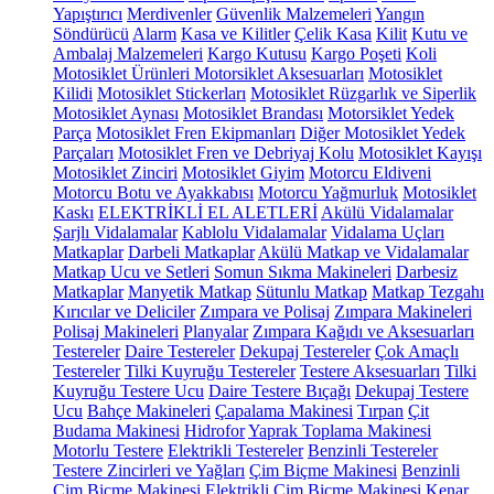
Yapıştırıcı
Merdivenler
Güvenlik Malzemeleri
Yangın
Söndürücü
Alarm
Kasa ve Kilitler
Çelik Kasa
Kilit
Kutu ve
Ambalaj Malzemeleri
Kargo Kutusu
Kargo Poşeti
Koli
Motosiklet Ürünleri
Motorsiklet Aksesuarları
Motosiklet
Kilidi
Motosiklet Stickerları
Motosiklet Rüzgarlık ve Siperlik
Motosiklet Aynası
Motosiklet Brandası
Motorsiklet Yedek
Parça
Motosiklet Fren Ekipmanları
Diğer Motosiklet Yedek
Parçaları
Motosiklet Fren ve Debriyaj Kolu
Motosiklet Kayışı
Motosiklet Zinciri
Motosiklet Giyim
Motorcu Eldiveni
Motorcu Botu ve Ayakkabısı
Motorcu Yağmurluk
Motosiklet
Kaskı
ELEKTRİKLİ EL ALETLERİ
Akülü Vidalamalar
Şarjlı Vidalamalar
Kablolu Vidalamalar
Vidalama Uçları
Matkaplar
Darbeli Matkaplar
Akülü Matkap ve Vidalamalar
Matkap Ucu ve Setleri
Somun Sıkma Makineleri
Darbesiz
Matkaplar
Manyetik Matkap
Sütunlu Matkap
Matkap Tezgahı
Kırıcılar ve Deliciler
Zımpara ve Polisaj
Zımpara Makineleri
Polisaj Makineleri
Planyalar
Zımpara Kağıdı ve Aksesuarları
Testereler
Daire Testereler
Dekupaj Testereler
Çok Amaçlı
Testereler
Tilki Kuyruğu Testereler
Testere Aksesuarları
Tilki
Kuyruğu Testere Ucu
Daire Testere Bıçağı
Dekupaj Testere
Ucu
Bahçe Makineleri
Çapalama Makinesi
Tırpan
Çit
Budama Makinesi
Hidrofor
Yaprak Toplama Makinesi
Motorlu Testere
Elektrikli Testereler
Benzinli Testereler
Testere Zincirleri ve Yağları
Çim Biçme Makinesi
Benzinli
Çim Biçme Makinesi
Elektrikli Çim Biçme Makinesi
Kenar