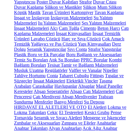
Yapıştırıcısı
Poster Duvar Kağıtları
Strafor
Duvar Çıtası
Duvar Kaplama
Silikon ve Mastikler
Silikon
Mum Silikon
Köpük
Mastik
Tavan Ürünleri
Kartonpiyer
Tavan Kaplama
İnşaat ve İzolasyon
İzolasyon Malzemeleri
Su Yalıtım
Malzemeleri
Isı Yalıtım Malzemeleri
Ses Yalıtım Malzemeleri
İnşaat Malzemeleri
Alçı
Cam Tuğla
Çimento
Beton Harcı
Çatı
Kaplama Malzemeleri
İnşaat Kimyasalları
İnşaat Temizlik
Ürünleri
Lavabo Çözücü
Harç ve Sıva Çözücü
Çok Amaçlı
Temizlik
Yağlayıcı ve Pas Çözücü
Yapı Kimyasalları
Derz
Dolgu
Seramik Yapıştırıcılar
Sıvı Conta
Strafor Yapıştırılar
Plastik Boru ve Ek Parçalar
Boru Bağlantı ve Aksesuarları
Temiz Su Boruları
Atık Su Boruları
PPRC Borular
Kombi
Bağlantı Boruları
Tesisat Tamir ve Bağlantı Malzemeleri
Musluk Uzatma
Regülatörler
Valfler ve Vanalar
Nipeller
Tahliye Hortumu
Conta
Taharet Çubuğu
Fittings
Tıpalar ve
Süzgeçler
İnşaat Makineleri
Elektrikli Vinçler
Taşıma
Arabaları
Caraskallar
Havlupanlar
Ahşaplar
Masif Paneller
Keresteler
Ahşap Seperatörler
Ahşap Çatı Malzemeleri
Çatı
Penceresi
Çatı Merdiveni
Ahşap Merdivenler
Trabzan
Sundurma
Menfezler
Banyo Menfezi
Su Deposu
HIRDAVAT EL ALETLERİ VE OTO
El Aletleri
Lokma ve
Lokma Takımları
Çekiç
El Testereleri
Kesici Grubu
Pense
Tornavida
Seramik ve Sıvacı Aletleri
Mengene ve İşkenceler
Zımbalar ve Aksesuarları
Zımpara ve Eğeler
Anahtarlar
Anahtar Takımları
Alyan Anahtarları
Açık Ağız Anahtar