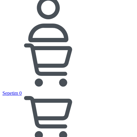
Sepetim
0