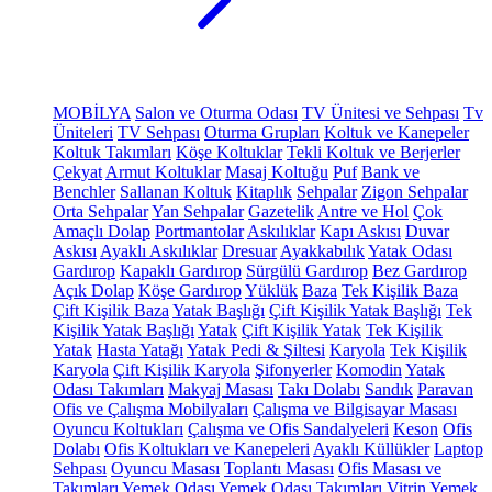
MOBİLYA
Salon ve Oturma Odası
TV Ünitesi ve Sehpası
Tv
Üniteleri
TV Sehpası
Oturma Grupları
Koltuk ve Kanepeler
Koltuk Takımları
Köşe Koltuklar
Tekli Koltuk ve Berjerler
Çekyat
Armut Koltuklar
Masaj Koltuğu
Puf
Bank ve
Benchler
Sallanan Koltuk
Kitaplık
Sehpalar
Zigon Sehpalar
Orta Sehpalar
Yan Sehpalar
Gazetelik
Antre ve Hol
Çok
Amaçlı Dolap
Portmantolar
Askılıklar
Kapı Askısı
Duvar
Askısı
Ayaklı Askılıklar
Dresuar
Ayakkabılık
Yatak Odası
Gardırop
Kapaklı Gardırop
Sürgülü Gardırop
Bez Gardırop
Açık Dolap
Köşe Gardırop
Yüklük
Baza
Tek Kişilik Baza
Çift Kişilik Baza
Yatak Başlığı
Çift Kişilik Yatak Başlığı
Tek
Kişilik Yatak Başlığı
Yatak
Çift Kişilik Yatak
Tek Kişilik
Yatak
Hasta Yatağı
Yatak Pedi & Şiltesi
Karyola
Tek Kişilik
Karyola
Çift Kişilik Karyola
Şifonyerler
Komodin
Yatak
Odası Takımları
Makyaj Masası
Takı Dolabı
Sandık
Paravan
Ofis ve Çalışma Mobilyaları
Çalışma ve Bilgisayar Masası
Oyuncu Koltukları
Çalışma ve Ofis Sandalyeleri
Keson
Ofis
Dolabı
Ofis Koltukları ve Kanepeleri
Ayaklı Küllükler
Laptop
Sehpası
Oyuncu Masası
Toplantı Masası
Ofis Masası ve
Takımları
Yemek Odası
Yemek Odası Takımları
Vitrin
Yemek