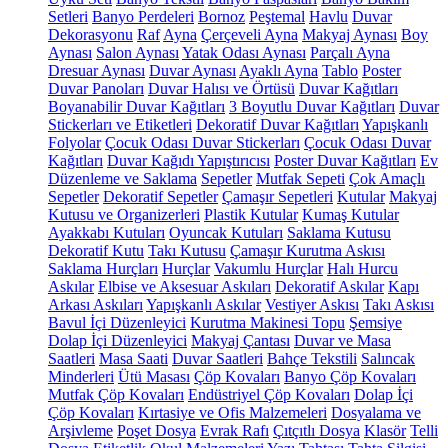
Setleri
Banyo Perdeleri
Bornoz
Peştemal
Havlu
Duvar
Dekorasyonu
Raf
Ayna
Çerçeveli Ayna
Makyaj Aynası
Boy
Aynası
Salon Aynası
Yatak Odası Aynası
Parçalı Ayna
Dresuar Aynası
Duvar Aynası
Ayaklı Ayna
Tablo
Poster
Duvar Panoları
Duvar Halısı ve Örtüsü
Duvar Kağıtları
Boyanabilir Duvar Kağıtları
3 Boyutlu Duvar Kağıtları
Duvar
Stickerları ve Etiketleri
Dekoratif Duvar Kağıtları
Yapışkanlı
Folyolar
Çocuk Odası Duvar Stickerları
Çocuk Odası Duvar
Kağıtları
Duvar Kağıdı Yapıştırıcısı
Poster Duvar Kağıtları
Ev
Düzenleme ve Saklama
Sepetler
Mutfak Sepeti
Çok Amaçlı
Sepetler
Dekoratif Sepetler
Çamaşır Sepetleri
Kutular
Makyaj
Kutusu ve Organizerleri
Plastik Kutular
Kumaş Kutular
Ayakkabı Kutuları
Oyuncak Kutuları
Saklama Kutusu
Dekoratif Kutu
Takı Kutusu
Çamaşır Kurutma Askısı
Saklama Hurçları
Hurçlar
Vakumlu Hurçlar
Halı Hurcu
Askılar
Elbise ve Aksesuar Askıları
Dekoratif Askılar
Kapı
Arkası Askıları
Yapışkanlı Askılar
Vestiyer Askısı
Takı Askısı
Bavul İçi Düzenleyici
Kurutma Makinesi Topu
Şemsiye
Dolap İçi Düzenleyici
Makyaj Çantası
Duvar ve Masa
Saatleri
Masa Saati
Duvar Saatleri
Bahçe Tekstili
Salıncak
Minderleri
Ütü Masası
Çöp Kovaları
Banyo Çöp Kovaları
Mutfak Çöp Kovaları
Endüstriyel Çöp Kovaları
Dolap İçi
Çöp Kovaları
Kırtasiye ve Ofis Malzemeleri
Dosyalama ve
Arşivleme
Poşet Dosya
Evrak Rafı
Çıtçıtlı Dosya
Klasör
Telli