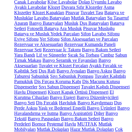
Çanak Lavabolar
Köşe Lavabolar
Dolap Uyumlu Lavabo
Ayaklı Lavabolar
Klozet
Duvara Sıfır Klozetler
Asma
Klozetler
Klozet Kapakları
Pisuvar
Tuvalet Taşı
Batarya ve
Musluklar
Lavabo Bataryaları
Mutfak Bataryaları
Su Tasarruf
Aparatı
Banyo Bataryaları
Musluk
Duş Bataryaları
Batarya
Setleri
Fotoselli Batarya
Ara Musluk
Pisuvar Musluğu
Batarya ve Musluk Yedek Parçaları
Sifon
Lavabo Sifonu
Eviye Sifonu
Yer Sifonu
Sifon Aksesuarları ve Parçaları
Rezervuar ve Aksesuarları
Rezervuar Kumanda Paneli
Rezervuar Seti
Rezervuar İç Takımı
Banyo Bakım Setleri
Yara Bandı
Lif ve Süngerler
Sıcak Su Torbası
Cımbız
Sabun
Tırnak Makası
Banyo Seramik ve Fayansları
Banyo
Aksesuarları
Tuvalet ve Klozet Fırçaları
Ayaklı Fırçalık ve
Kağıtlık Seti
Duş Rafı
Banyo Aynaları
Banyo Askısı
Banyo
Taburesi
Sabunluk
Sıvı Sabunluk Pompası
Tuvalet Kağıtlığı
Pamukluk
Diş Fırçası Koruma Kabı
Diş Macunu Kutusu
Dispenserler
Sıvı Sabun Dispenseri
Tuvalet Kağıdı Dispenseri
Havlu Dispenseri
Klozet Kapak Örtüsü Dispenseri
El
Kurutma Cihazları
Banyo Etajeri
Banyo Düzenleyicileri
Banyo Seti
Diş Fırçalık
Havluluk
Banyo Kaydırmazı
Duş
Perde Askısı
Yaşlı ve Bedensel Engelli Banyo Ürünleri
Banyo
Havalandırma ve Isıtma
Banyo Aspiratörü
Diğer
Banyo
Tekstil
Banyo Paspasları
Banyo Bakım Setleri
Banyo
Perdeleri
Bornoz
Peştemal
Havlu
MUTFAK
Mutfak
Mobilyaları
Mutfak Dolapları
Hazır Mutfak Dolapları
Çok