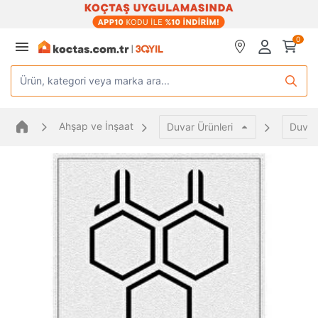
0
Ürün, kategori veya marka ara...
Ahşap ve İnşaat
Duvar Ürünleri
Duvar 