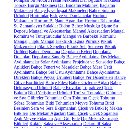
Pompası
Su Motoru
Hasat Makinesi
Dal Öğütme Makinesi
Toprak Burgu Makinesi
Dal Budama Makinesi
İlaçlama
Makineleri
Bahçe İş ve İnşaat Makineleri
Bahçe Sulama
Ürünleri
Hortumlar
Fıskiye ve Damlatıcılar
Hortum
Makaraları
Hortum Bağlantı Aparatları
Hortum Tabancaları
Su Zamanlayıcı
Sulaklar
Bidon
Bahçe Musluğu
Şişme Su
Deposu
Mangal ve Aksesuarları
Mangal Aksesuarları
Mangal
Kömürü ve Tutuşturucular
Mangal ve Barbekü
Kömürlü
Mangal
Tüplü Mangal
Elektrikli Izgara
Pürmüz
Piknik
Malzemeleri
Piknik Sepetleri
Piknik Seti
Semaver
Piknik
Örtüleri
Bahçe Depolama
Depolama Evleri
Depolama
Dolapları
Depolama Sandığı
Bahçe Aydınlatma
Dış Mekan
Aydınlatmalar
Solar Aydınlatma
Projektör ve Sensörler
Bahçe
Aplikleri
Bahçe Feneri ve Meşaleler
Bahçe Masa Üstü
Aydınlatma
Bahçe Set Üstü Aydınlatma
Bahçe Aydınlatma
Direkleri
Bahçe Peyzaj Ürünleri
Bahçe Yer Döşemeleri
Bahçe
Çit ve Bordürleri
Bahçe Filesi
Bahçe Gizleme Ağları
Bahçe
Dekorasyon Ürünleri
Bahçe Kovaları
Toprak ve Çiçek
Bakımı
Bitki Yetiştirme Ürünleri
Torf ve Topraklar
Gübreler
ve Sıvı Gübreler
Tohumlar
Çim Tohumu
Çiçek Tohumu
Sebze Tohumları
Bitki Tohumları
Meyve Tohumu
Bitki
Besinleri
Sera ve Sera Ekipmanları
Çiçek ve Bitki
İç Mekan
Bitkileri
Dış Mekan Ağaçları
Canlı Çiçek
Çiçek Soğanları
Aşılı Meyve Fidanları
Aşılı Gül
Fide
Dış Mekan Sarmaşık
Bitkileri
Kaktüs
Saksı ve Aksesuarları
Dekoratif Saksı