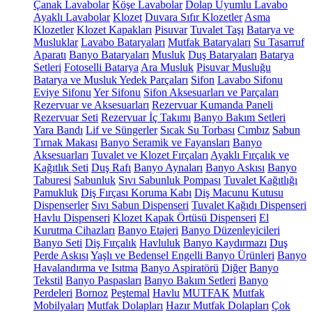
Çanak Lavabolar
Köşe Lavabolar
Dolap Uyumlu Lavabo
Ayaklı Lavabolar
Klozet
Duvara Sıfır Klozetler
Asma
Klozetler
Klozet Kapakları
Pisuvar
Tuvalet Taşı
Batarya ve
Musluklar
Lavabo Bataryaları
Mutfak Bataryaları
Su Tasarruf
Aparatı
Banyo Bataryaları
Musluk
Duş Bataryaları
Batarya
Setleri
Fotoselli Batarya
Ara Musluk
Pisuvar Musluğu
Batarya ve Musluk Yedek Parçaları
Sifon
Lavabo Sifonu
Eviye Sifonu
Yer Sifonu
Sifon Aksesuarları ve Parçaları
Rezervuar ve Aksesuarları
Rezervuar Kumanda Paneli
Rezervuar Seti
Rezervuar İç Takımı
Banyo Bakım Setleri
Yara Bandı
Lif ve Süngerler
Sıcak Su Torbası
Cımbız
Sabun
Tırnak Makası
Banyo Seramik ve Fayansları
Banyo
Aksesuarları
Tuvalet ve Klozet Fırçaları
Ayaklı Fırçalık ve
Kağıtlık Seti
Duş Rafı
Banyo Aynaları
Banyo Askısı
Banyo
Taburesi
Sabunluk
Sıvı Sabunluk Pompası
Tuvalet Kağıtlığı
Pamukluk
Diş Fırçası Koruma Kabı
Diş Macunu Kutusu
Dispenserler
Sıvı Sabun Dispenseri
Tuvalet Kağıdı Dispenseri
Havlu Dispenseri
Klozet Kapak Örtüsü Dispenseri
El
Kurutma Cihazları
Banyo Etajeri
Banyo Düzenleyicileri
Banyo Seti
Diş Fırçalık
Havluluk
Banyo Kaydırmazı
Duş
Perde Askısı
Yaşlı ve Bedensel Engelli Banyo Ürünleri
Banyo
Havalandırma ve Isıtma
Banyo Aspiratörü
Diğer
Banyo
Tekstil
Banyo Paspasları
Banyo Bakım Setleri
Banyo
Perdeleri
Bornoz
Peştemal
Havlu
MUTFAK
Mutfak
Mobilyaları
Mutfak Dolapları
Hazır Mutfak Dolapları
Çok