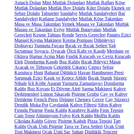
Amaçlı Dolap
Mini Mutfak Dolapları
Mutfak Rafları
Köşe
Mutfak Dolapları
Mutfak Boy Dolabı
Kiler Dolabı
Ekmek ve
Sebze Dolabı
Tabureler
Sandalye
Mutfak Sandalyeleri
Bar
Sandalyeleri
Katlanır Sandalyeler
Mutfak Köşe Takımları
Masa ve Masa Takımları
Yemek Masası ve Takımları
Mutfak
Masası ve Takımları
Eviye
Mutfak Bataryaları
Mutfak
Gereçleri
Kesme Tahtası
Rende
Servis Gereçleri
Patates Ezici
Manuel Kıyma Makinesi
Krema Pompası
Dilimleyici
Doğrayıcı
Yumurta Fırçası
Bıçak ve Bıçak Setleri
Yağ
Sıçratmaz
Soyucu, Oyacak
Ölçü Kabı ve Kaşığı
Merdane ve
Oklava
Hamur Açma Matı
Fındık Kıracağı ve Ceviz Kıracağı
Elek
Dondurma Kaşığı
Buz Kalıbı
Bıçak Bileyici Masat
Açacak ve Tirbuşon
Çekirdek Çıkarıcı
Çırpıcı
Sebze
Kurutucu
Huni
Baharat Öğütücü
Havan
Hamburger Presi
Sarımsak Ezici
Kaşık ve Kepçe Altlığı
Bıçak Standı
Süzgeç
Nihale
İçli Köfte Aparatı
Yumurta Zamanlayıcı
Dondurma
Kalıbı
Buz Kovası
Et Dövme Aleti
Sarma Makinesi
Kahve
Değirmenleri
Limon Sıkacağı
Pişirme Grubu
Çay ve Kahve
Demleme
French Press
Dripper
Chemex
Cezve
Çay Süzgeci
Demlik
Moka Pot
Çaydanlık
Kahve Filtresi
Sifon Kahve
Fırında Pişirme
Pasta Kalıbı
Kurabiye Kalıbı
Fırın Tepsisi
Cam Tepsi
Alüminyum Folyo
Kek Kalıbı
Muffin Kalıbı
Çikolata Kalıbı
Güveç
Pişirme Kağıdı
Pizza Tepsisi
Tart
Kalıbı
Ocak Üstü Pişirme
Tava ve Tava Setleri
Ocak Üstü
Tost Makinesi
Ocak Üstü Sac
Sahan
Düdüklü Tencere