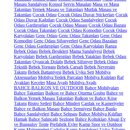
Masası Sandalyesi
Konsol
Servis Masaları
Masa ve Masa
Takımları
Yemek Masası ve Takımları
Mutfak Masası ve
Takımları
Çocuk Odası
Çocuk Odası Duvar Stickerları
Çocuk
Odası Duvar Kağıtları
Çocuk Odası Sandalyeleri
Çocuk
Odası Gardıropları
Çocuk Odası Masası
Çocuk Odası Bazası
Çocuk Odası Takımları
Çocuk Odası Komodini
Çocuk Odası
Karyolaları
Genç Odası
Genç Odası Takımları
Genç Odası
Komodini
Genç Odası Şifonyerleri
Genç Odası Bazaları
Genç Odası Gardıropları
Genç Odası Karyolaları
Ranza
Bebek Odası
Bebek Beşikleri
Mama Sandalyesi
Bebek
Karyolaları
Bebek Gardıropları
Bebek Yatakları
Bebek Odası
Takımları
Oyuncak Dolabı
Bebek Şifonyer
Bebek Odası
Tekstili
Bebek Yorganı
Bebek Çarşafı
Bebek Nevresim
Takımı
Bebek Battaniyesi
Bebek Uyku Seti
Mobilya
Aksesuarları
Mobilya Yedek Parçaları
Mobilya Kulpları
Raf
Ayakları
Keçeler
Masa Ayağı
Mobilya Ayağı
BAHÇE,BALKON VE OUTDOOR
Bahçe Mobilyaları
Bahçe Takımları
Balkon ve Bahçe Oturma Grubu
Bahçe ve
Balkon Yemek Masası Takımları
Balkon ve Bahçe Köşe
Takımı
Bistro Setleri
Bahçe Minderi
Çardak ve Kameriyeler
Bahçe ve Balkon Masası
Bahçe Şemsiyesi
Bahçe Bankı
Bahçe Sandalyeleri
Bahçe Sehpası
Bahçe Mobilya Kılıfları
Hamak
Bahçe Salıncağı
Şezlong
Bahçe Koltukları
Ahşap Ev
ve Bungalov
Tente
Prefabrik Evler
Kamp Spor ve Outdoor
Kamp Malzemeleri
Çadırlar
Kamp Sandalyesi
Uyku Tulumu