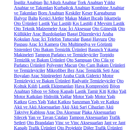
İngiliz Anahtarı
İki Ağızlı Anahtar
Tork Anahtarı
Yıldız
Anahtar ve Takımları
Kurbağcık Anahtarı
Kombine Anahtar
ve Takımları
Boru Anahtarı
Keskiler
Keser
Kargaburun
Balyoz
Balta
Kesici Aletler
Makas
Maket Bıçağı
Iskarpela
Oto Ürünleri
Lastik
Yaz Lastiği
Kış Lastiği
4 Mevsim Lastik
Oto Teknik Malzemeler
Araç İçi Aksesuar
Oto Güneşlik
Oto
Küllükler
Araç Buzdolapları
Bagaj Düzenleyici
Araba
Kokuları
Araç İçi Telefon Tutucular
Bagaj Havuzu
Oto
Paspası
Araç İçi Kamera
Oto Multimedya ve Görüntü
Sistemleri
Oto Bakım Temizlik Ürünleri
Basınçlı Yıkama
Makineleri
Tampon Parlatıcı ve Temizleyiciler
Torpido
Temizlik ve Bakım Ürünleri
Oto Şampuan
Oto Cila ve
Parlatıcı Ürünleri
Polyester Macun
Oto Cam Bakım Ürünleri
ve Temizleyiciler
Mikrofiber Bez
Araç Temizlik Seti
Araç
Boyaları
Araç Süpürgeleri
Araba Çizik Giderici
Motor
Temizleyici ve Bakım Ürünleri
Radyatör Temizleyiciler
Oto
Koltuk Kılıfı
Lastik Ekipmanları
Hava Kompresörü
Bijon
Anahtarı
Sibop ve Sibop Kapağı
Lastik Tamir Kiti
Kriko
Yağ
Motor Katkıları
Hidrolik Yağlar
Motor Yağı
Motor Yağı
Katkısı
Gres Yağı
Yakıt Katkısı
Şanzıman Yağı ve Katkısı
Akü ve Akü Aksesuarları
Akü
Akü Şarj Cihazları
Akü
Takviye Kablosu
Araç Dış Aksesuar
Plaka Aksesuarları
Silecek
Yan ve Tavan Çıtaları
Tampon Aksesuarları
Trafik
Setleri
Oto Brandaları
Vinç ve Vinç Aksesuarları
Jant ve Jant
Kapağı
Trafik Ürünleri
Oto Projektör
Diğer Trafik Ürünleri