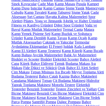
Sinek Kovucular
Çadır Matı
Kamp Masası
Pusula
Kampet
Kamp Duşu
Isıtıcılar
Kamp Çantası
Şişme Yastık
Magnezyum
Çubuğu
Kamp Tuvaleti
Kamp Taburesi
Şişme Yatak
Çadır
Aksesuarı
Sırt Çantası
Hayatta Kalma Malzemeleri
Spor
Aletleri
Pilates, Yoga ve Jimnastik
Ağırlık ve Halter Ürünleri
Fitness ve Kardiyo Ürünleri
Diğer Spor Ürünleri
Valiz ve
Bavul
Kamp Mutfak Malzemeleri
Termal Çanta
Matara
Kamp Yemek Pişirme Seti
Kamp Buzluk ve Soğutucu
Ürünler
Kamp Demliği
Kamp Tavası
Kamp Ocağı
Kamp
Mutfak Aksesuarları
Çakmak ve Yakıcılar
Termoslar
Aydınlatma Ekipmanları
El Feneri
Işıldak
Kafa Lambası
Kamp El Aletleri
Kamp Testeresi
Kamp Küreği
Kamp Bıçağı
Kamp Baltası
Avcılık Malzemeleri
Balık Av Malzemeleri
Bisiklet ve Scooter
Bisiklet
Elektrikli Scooter
Bahçe Aletleri
Çapa
Kürek
Bahçe Eldiveni
Tırmık
Budama Makası
Aşı
Makası
Fide Dikici ve Sökücü
Orak
Bahçe El Aleti Setleri
Çim Makası
Tırpan Misinası
Aşı Bıçağı
Meyve Toplama Aleti
Budama Testeresi
Bahçe Çatalı
Kazma
Bahçe Makineleri
Çapalama Makinesi
Tırpan
Çit Budama Makinesi
Hidrofor
Yaprak Toplama Makinesi
Motorlu Testere
Elektrikli
Testereler
Benzinli Testereler
Testere Zincirleri ve Yağları
Çim
Biçme Makinesi
Benzinli Çim Biçme Makinesi
Elektrikli Çim
Biçme Makinesi
Kenar Kesme Makinesi
Çim Biçme Yedek
Parça
Pompa
Santrifüj Pompa
Dalgıç Pompası
Bahçe