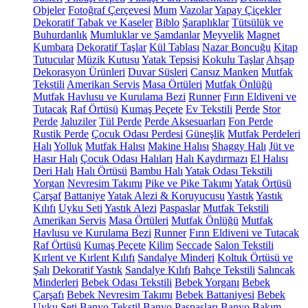
Objeler
Fotoğraf Çerçevesi
Mum
Vazolar
Yapay Çiçekler
Dekoratif Tabak ve Kaseler
Biblo
Şaraplıklar
Tütsülük ve
Buhurdanlık
Mumluklar ve Şamdanlar
Meyvelik
Magnet
Kumbara
Dekoratif Taşlar
Kül Tablası
Nazar Boncuğu
Kitap
Tutucular
Müzik Kutusu
Yatak Tepsisi
Kokulu Taşlar
Ahşap
Dekorasyon Ürünleri
Duvar Süsleri
Cansız Manken
Mutfak
Tekstili
Amerikan Servis
Masa Örtüleri
Mutfak Önlüğü
Mutfak Havlusu ve Kurulama Bezi
Runner
Fırın Eldiveni ve
Tutacak
Raf Örtüsü
Kumaş Peçete
Ev Tekstili
Perde
Stor
Perde
Jaluziler
Tül Perde
Perde Aksesuarları
Fon Perde
Rustik Perde
Çocuk Odası Perdesi
Güneşlik
Mutfak Perdeleri
Halı
Yolluk
Mutfak Halısı
Makine Halısı
Shaggy Halı
Jüt ve
Hasır Halı
Çocuk Odası Halıları
Halı Kaydırmazı
El Halısı
Deri Halı
Halı Örtüsü
Bambu Halı
Yatak Odası Tekstili
Yorgan
Nevresim Takımı
Pike ve Pike Takımı
Yatak Örtüsü
Çarşaf
Battaniye
Yatak Alezi & Koruyucusu
Yastık
Yastık
Kılıfı
Uyku Seti
Yastık Alezi
Paspaslar
Mutfak Tekstili
Amerikan Servis
Masa Örtüleri
Mutfak Önlüğü
Mutfak
Havlusu ve Kurulama Bezi
Runner
Fırın Eldiveni ve Tutacak
Raf Örtüsü
Kumaş Peçete
Kilim
Seccade
Salon Tekstili
Kırlent ve Kırlent Kılıfı
Sandalye Minderi
Koltuk Örtüsü ve
Şalı
Dekoratif Yastık
Sandalye Kılıfı
Bahçe Tekstili
Salıncak
Minderleri
Bebek Odası Tekstili
Bebek Yorganı
Bebek
Çarşafı
Bebek Nevresim Takımı
Bebek Battaniyesi
Bebek
Uyku Seti
Banyo Tekstil
Banyo Paspasları
Banyo Bakım