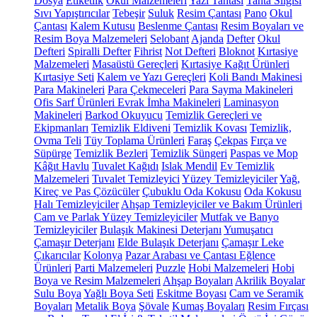
Dosya
Etiketlik
Okul Malzemeleri
Yazı Tahtası
Tahta Silgisi
Sıvı Yapıştırıcılar
Tebeşir
Suluk
Resim Çantası
Pano
Okul
Çantası
Kalem Kutusu
Beslenme Çantası
Resim Boyaları ve
Resim Boya Malzemeleri
Selobant
Ajanda
Defter
Okul
Defteri
Spiralli Defter
Fihrist
Not Defteri
Bloknot
Kırtasiye
Malzemeleri
Masaüstü Gereçleri
Kırtasiye Kağıt Ürünleri
Kırtasiye Seti
Kalem ve Yazı Gereçleri
Koli Bandı Makinesi
Para Makineleri
Para Çekmeceleri
Para Sayma Makineleri
Ofis Sarf Ürünleri
Evrak İmha Makineleri
Laminasyon
Makineleri
Barkod Okuyucu
Temizlik Gereçleri ve
Ekipmanları
Temizlik Eldiveni
Temizlik Kovası
Temizlik,
Ovma Teli
Tüy Toplama Ürünleri
Faraş
Çekpas
Fırça ve
Süpürge
Temizlik Bezleri
Temizlik Süngeri
Paspas ve Mop
Kâğıt Havlu
Tuvalet Kağıdı
Islak Mendil
Ev Temizlik
Malzemeleri
Tuvalet Temizleyici
Yüzey Temizleyiciler
Yağ,
Kireç ve Pas Çözücüler
Çubuklu Oda Kokusu
Oda Kokusu
Halı Temizleyiciler
Ahşap Temizleyiciler ve Bakım Ürünleri
Cam ve Parlak Yüzey Temizleyiciler
Mutfak ve Banyo
Temizleyiciler
Bulaşık Makinesi Deterjanı
Yumuşatıcı
Çamaşır Deterjanı
Elde Bulaşık Deterjanı
Çamaşır Leke
Çıkarıcılar
Kolonya
Pazar Arabası ve Çantası
Eğlence
Ürünleri
Parti Malzemeleri
Puzzle
Hobi Malzemeleri
Hobi
Boya ve Resim Malzemeleri
Ahşap Boyaları
Akrilik Boyalar
Sulu Boya
Yağlı Boya Seti
Eskitme Boyası
Cam ve Seramik
Boyaları
Metalik Boya
Şövale
Kumaş Boyaları
Resim Fırçası