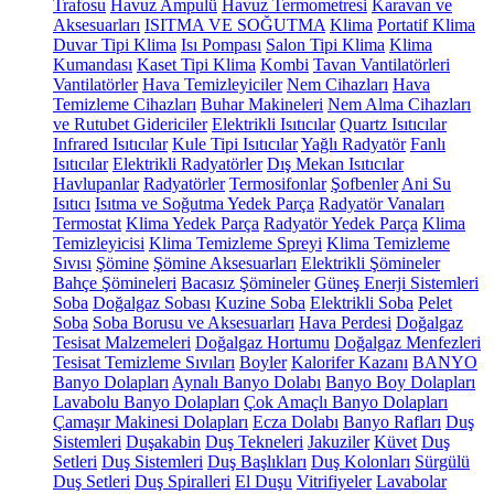
Trafosu
Havuz Ampulü
Havuz Termometresi
Karavan ve
Aksesuarları
ISITMA VE SOĞUTMA
Klima
Portatif Klima
Duvar Tipi Klima
Isı Pompası
Salon Tipi Klima
Klima
Kumandası
Kaset Tipi Klima
Kombi
Tavan Vantilatörleri
Vantilatörler
Hava Temizleyiciler
Nem Cihazları
Hava
Temizleme Cihazları
Buhar Makineleri
Nem Alma Cihazları
ve Rutubet Gidericiler
Elektrikli Isıtıcılar
Quartz Isıtıcılar
Infrared Isıtıcılar
Kule Tipi Isıtıcılar
Yağlı Radyatör
Fanlı
Isıtıcılar
Elektrikli Radyatörler
Dış Mekan Isıtıcılar
Havlupanlar
Radyatörler
Termosifonlar
Şofbenler
Ani Su
Isıtıcı
Isıtma ve Soğutma Yedek Parça
Radyatör Vanaları
Termostat
Klima Yedek Parça
Radyatör Yedek Parça
Klima
Temizleyicisi
Klima Temizleme Spreyi
Klima Temizleme
Sıvısı
Şömine
Şömine Aksesuarları
Elektrikli Şömineler
Bahçe Şömineleri
Bacasız Şömineler
Güneş Enerji Sistemleri
Soba
Doğalgaz Sobası
Kuzine Soba
Elektrikli Soba
Pelet
Soba
Soba Borusu ve Aksesuarları
Hava Perdesi
Doğalgaz
Tesisat Malzemeleri
Doğalgaz Hortumu
Doğalgaz Menfezleri
Tesisat Temizleme Sıvıları
Boyler
Kalorifer Kazanı
BANYO
Banyo Dolapları
Aynalı Banyo Dolabı
Banyo Boy Dolapları
Lavabolu Banyo Dolapları
Çok Amaçlı Banyo Dolapları
Çamaşır Makinesi Dolapları
Ecza Dolabı
Banyo Rafları
Duş
Sistemleri
Duşakabin
Duş Tekneleri
Jakuziler
Küvet
Duş
Setleri
Duş Sistemleri
Duş Başlıkları
Duş Kolonları
Sürgülü
Duş Setleri
Duş Spiralleri
El Duşu
Vitrifiyeler
Lavabolar