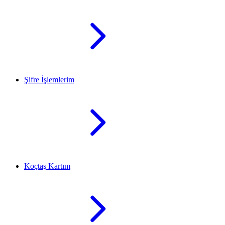
Şifre İşlemlerim
Koçtaş Kartım