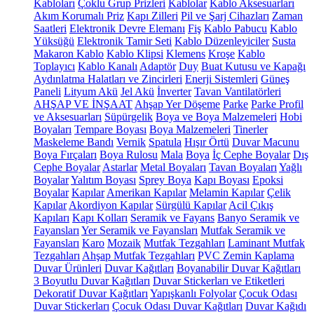
Kabloları
Çoklu Grup Prizleri
Kablolar
Kablo Aksesuarları
Akım Korumalı Priz
Kapı Zilleri
Pil ve Şarj Cihazları
Zaman
Saatleri
Elektronik Devre Elemanı
Fiş
Kablo Pabucu
Kablo
Yüksüğü
Elektronik Tamir Seti
Kablo Düzenleyiciler
Susta
Makaron Kablo
Kablo Klipsi
Klemens
Kroşe
Kablo
Toplayıcı
Kablo Kanalı
Adaptör
Duy
Buat Kutusu ve Kapağı
Aydınlatma Halatları ve Zincirleri
Enerji Sistemleri
Güneş
Paneli
Lityum Akü
Jel Akü
İnverter
Tavan Vantilatörleri
AHŞAP VE İNŞAAT
Ahşap Yer Döşeme
Parke
Parke Profil
ve Aksesuarları
Süpürgelik
Boya ve Boya Malzemeleri
Hobi
Boyaları
Tempare Boyası
Boya Malzemeleri
Tinerler
Maskeleme Bandı
Vernik
Spatula
Hışır Örtü
Duvar Macunu
Boya Fırçaları
Boya Rulosu
Mala
Boya
İç Cephe Boyalar
Dış
Cephe Boyalar
Astarlar
Metal Boyaları
Tavan Boyaları
Yağlı
Boyalar
Yalıtım Boyası
Sprey Boya
Kapı Boyası
Epoksi
Boyalar
Kapılar
Amerikan Kapılar
Melamin Kapılar
Çelik
Kapılar
Akordiyon Kapılar
Sürgülü Kapılar
Acil Çıkış
Kapıları
Kapı Kolları
Seramik ve Fayans
Banyo Seramik ve
Fayansları
Yer Seramik ve Fayansları
Mutfak Seramik ve
Fayansları
Karo
Mozaik
Mutfak Tezgahları
Laminant Mutfak
Tezgahları
Ahşap Mutfak Tezgahları
PVC Zemin Kaplama
Duvar Ürünleri
Duvar Kağıtları
Boyanabilir Duvar Kağıtları
3 Boyutlu Duvar Kağıtları
Duvar Stickerları ve Etiketleri
Dekoratif Duvar Kağıtları
Yapışkanlı Folyolar
Çocuk Odası
Duvar Stickerları
Çocuk Odası Duvar Kağıtları
Duvar Kağıdı