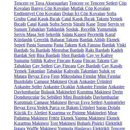
Tencere ve Tava Aksesuarları
Tencere ve Tencere Setleri
Çöp
Kovaları
Banyo Çöp Kovaları
Mutfak Çöp Kovaları
Endüstriyel Çöp Kovaları
Dolap İçi Çöp Kovaları
Sofra
Grubu
Çatal,Kaşık,Bıçak
Çatal Kaşık Bıçak Takımı
Yemek
Bıçağı
Çatal
Kaşık
Sofra Servis
Sürahi
Kase
Tepsi
Servis ve
Sunum Tabakları
Yağdanlık
Sosluk, Reçellik
Yumurtalık
Servis Maşa Seti
Şekerlik
Salata Kasesi
Peçetelik
Karaf
Kürdanlık
Çerezlik
Baharat Takımı
Bardak Altlığı
Ekmek
Sepeti
Pasta Sunumu
Pasta Takımı
Kek Fanusu
Bardak
Viski
Bardağı
Su Bardağı
Meşrubat Bardağı
Rakı Bardağı
Kadeh
Bardak Seti
Bira Bardağı
Shot Bardağı
Çay ve Kahve
Sunumu
Sütlük
Kahve Fincanı
Kupa
Fincan Takımı
Çay
Tabakları
Çay Setleri
Çay Fincanı
Çay Bardağı
Çay Kaşığı
Yemek Takımları
Tabaklar
Kahvaltı Takımları
Suluk ve
Matara
Beyaz Eşya
Fırın
Mikrodalga Fırınlar
Mini Fırınlar
Buzdolabı
Çamaşır Makinesi
Ocak
Ankastre Ürünleri
Ankastre Setler
Ankastre Ocaklar
Ankastre Fırınlar
Ankastre
Davlumbazlar
Bulaşık Makineleri
Kurutma Makinesi
Derin
Dondurucular
Su Sebilleri
Mini Buzdolabı
Davlumbazlar
Kurutmalı Çamaşır Makinesi
Beyaz Eşya Setleri
Aspiratörler
Beyaz Eşya Yedek Parça ve Bakım Ürünleri
Şarap Dolabı
Küçük Ev Aletleri
Kızartma ve Pişirme Makineleri
Mısır
Patlatma Makinesi
Fritöz
Ekmek Yapma Makinesi
Ekmek
Kızartma Makinesi
Tost Makinesi
Buharlı Pişirici
Elektrikli
Izgara
Waffle Makinesi
Yumurta Haşlayıcı
Elektrikli Tencere