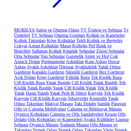
MOBİLYA
Salon ve Oturma Odası
TV Ünitesi ve Sehpası
Tv
Üniteleri
TV Sehpası
Oturma Grupları
Koltuk ve Kanepeler
Koltuk Takımları
Köşe Koltuklar
Tekli Koltuk ve Berjerler
Çekyat
Armut Koltuklar
Masaj Koltuğu
Puf
Bank ve
Benchler
Sallanan Koltuk
Kitaplık
Sehpalar
Zigon Sehpalar
Orta Sehpalar
Yan Sehpalar
Gazetelik
Antre ve Hol
Çok
Amaçlı Dolap
Portmantolar
Askılıklar
Kapı Askısı
Duvar
Askısı
Ayaklı Askılıklar
Dresuar
Ayakkabılık
Yatak Odası
Gardırop
Kapaklı Gardırop
Sürgülü Gardırop
Bez Gardırop
Açık Dolap
Köşe Gardırop
Yüklük
Baza
Tek Kişilik Baza
Çift Kişilik Baza
Yatak Başlığı
Çift Kişilik Yatak Başlığı
Tek
Kişilik Yatak Başlığı
Yatak
Çift Kişilik Yatak
Tek Kişilik
Yatak
Hasta Yatağı
Yatak Pedi & Şiltesi
Karyola
Tek Kişilik
Karyola
Çift Kişilik Karyola
Şifonyerler
Komodin
Yatak
Odası Takımları
Makyaj Masası
Takı Dolabı
Sandık
Paravan
Ofis ve Çalışma Mobilyaları
Çalışma ve Bilgisayar Masası
Oyuncu Koltukları
Çalışma ve Ofis Sandalyeleri
Keson
Ofis
Dolabı
Ofis Koltukları ve Kanepeleri
Ayaklı Küllükler
Laptop
Sehpası
Oyuncu Masası
Toplantı Masası
Ofis Masası ve
Takımları
Yemek Odası
Yemek Odası Takımları
Vitrin
Yemek