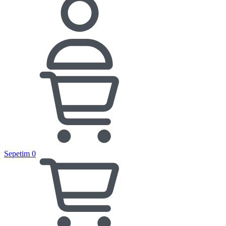
Sepetim
0