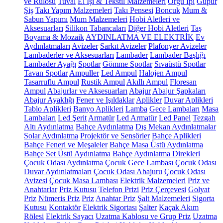
ve Rulosu
Tuval
El İşi & Tekstil Malzemeleri
Örgü İpi
Güpür
Şiş
Takı Yapım Malzemeleri
Takı Pensesi
Boncuk
Mum &
Sabun Yapımı
Mum Malzemeleri
Hobi Aletleri ve
Aksesuarları
Silikon Tabancaları
Diğer Hobi Aletleri
Taş
Boyama & Mozaik
AYDINLATMA VE ELEKTRİK
Ev
Aydınlatmaları
Avizeler
Sarkıt Avizeler
Plafonyer Avizeler
Lambaderler ve Aksesuarları
Lambader
Lambader Başlığı
Lambader Ayağı
Spotlar
Gömme Spotlar
Sıvaüstü Spotlar
Tavan Spotlar
Ampuller
Led Ampul
Halojen Ampul
Tasarruflu Ampul
Rustik Ampul
Akıllı Ampul
Floresan
Ampul
Abajurlar ve Aksesuarları
Abajur
Abajur Şapkaları
Abajur Ayaklığı
Fener ve Işıldaklar
Aplikler
Duvar Aplikleri
Tablo Aplikleri
Banyo Aplikleri
Lamba
Gece Lambaları
Masa
Lambaları
Led Şerit
Armatür
Led Armatür
Led Panel
Tezgah
Altı Aydınlatma
Bahçe Aydınlatma
Dış Mekan Aydınlatmalar
Solar Aydınlatma
Projektör ve Sensörler
Bahçe Aplikleri
Bahçe Feneri ve Meşaleler
Bahçe Masa Üstü Aydınlatma
Bahçe Set Üstü Aydınlatma
Bahçe Aydınlatma Direkleri
Çocuk Odası Aydınlatma
Çocuk Gece Lambası
Çocuk Odası
Duvar Aydınlatmaları
Çocuk Odası Abajuru
Çocuk Odası
Avizesi
Çocuk Masa Lambası
Elektrik Malzemeleri
Priz ve
Anahtarlar
Priz Kutusu
Telefon Prizi
Priz Çerçevesi
Golyat
Priz
Nümeris Priz
Priz
Anahtar Priz
Şalt Malzemeleri
Sigorta
Kutusu
Kontaktör
Elektrik Sigortası
Şalter
Kaçak Akım
Rölesi
Elektrik Sayacı
Uzatma Kablosu ve Grup Priz
Uzatma