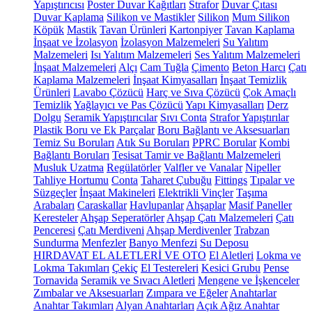
Yapıştırıcısı
Poster Duvar Kağıtları
Strafor
Duvar Çıtası
Duvar Kaplama
Silikon ve Mastikler
Silikon
Mum Silikon
Köpük
Mastik
Tavan Ürünleri
Kartonpiyer
Tavan Kaplama
İnşaat ve İzolasyon
İzolasyon Malzemeleri
Su Yalıtım
Malzemeleri
Isı Yalıtım Malzemeleri
Ses Yalıtım Malzemeleri
İnşaat Malzemeleri
Alçı
Cam Tuğla
Çimento
Beton Harcı
Çatı
Kaplama Malzemeleri
İnşaat Kimyasalları
İnşaat Temizlik
Ürünleri
Lavabo Çözücü
Harç ve Sıva Çözücü
Çok Amaçlı
Temizlik
Yağlayıcı ve Pas Çözücü
Yapı Kimyasalları
Derz
Dolgu
Seramik Yapıştırıcılar
Sıvı Conta
Strafor Yapıştırılar
Plastik Boru ve Ek Parçalar
Boru Bağlantı ve Aksesuarları
Temiz Su Boruları
Atık Su Boruları
PPRC Borular
Kombi
Bağlantı Boruları
Tesisat Tamir ve Bağlantı Malzemeleri
Musluk Uzatma
Regülatörler
Valfler ve Vanalar
Nipeller
Tahliye Hortumu
Conta
Taharet Çubuğu
Fittings
Tıpalar ve
Süzgeçler
İnşaat Makineleri
Elektrikli Vinçler
Taşıma
Arabaları
Caraskallar
Havlupanlar
Ahşaplar
Masif Paneller
Keresteler
Ahşap Seperatörler
Ahşap Çatı Malzemeleri
Çatı
Penceresi
Çatı Merdiveni
Ahşap Merdivenler
Trabzan
Sundurma
Menfezler
Banyo Menfezi
Su Deposu
HIRDAVAT EL ALETLERİ VE OTO
El Aletleri
Lokma ve
Lokma Takımları
Çekiç
El Testereleri
Kesici Grubu
Pense
Tornavida
Seramik ve Sıvacı Aletleri
Mengene ve İşkenceler
Zımbalar ve Aksesuarları
Zımpara ve Eğeler
Anahtarlar
Anahtar Takımları
Alyan Anahtarları
Açık Ağız Anahtar