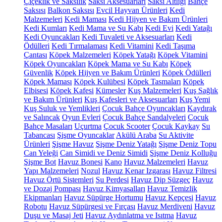
Çiçeklik ve Saksılık
Saksı Aksesuarları
Saksı Altlığı
Bahçe
Saksısı
Balkon Saksısı
Evcil Hayvan Ürünleri
Kedi
Malzemeleri
Kedi Maması
Kedi Hijyen ve Bakım Ürünleri
Kedi Kumları
Kedi Mama ve Su Kabı
Kedi Evi
Kedi Yatağı
Kedi Oyuncakları
Kedi Tuvaleti ve Aksesuarları
Kedi
Ödülleri
Kedi Tırmalaması
Kedi Vitamini
Kedi Taşıma
Çantası
Köpek Malzemeleri
Köpek Yatağı
Köpek Vitamini
Köpek Oyuncakları
Köpek Mama ve Su Kabı
Köpek
Güvenlik
Köpek Hijyen ve Bakım Ürünleri
Köpek Ödülleri
Köpek Maması
Köpek Kulübesi
Köpek Tasmaları
Köpek
Elbisesi
Köpek Kafesi
Kümesler
Kuş Malzemeleri
Kuş Sağlık
ve Bakım Ürünleri
Kuş Kafesleri ve Aksesuarları
Kuş Yemi
Kuş Suluk ve Yemlikleri
Çocuk Bahçe Oyuncakları
Kaydırak
ve Salıncak
Oyun Evleri
Çocuk Bahçe Sandalyeleri
Çocuk
Bahçe Masaları
Uçurtma
Çocuk Scooter
Çocuk Kaykay
Su
Tabancası
Şişme Oyuncaklar
Akülü Araba
Su Aktivite
Ürünleri
Şişme Havuz
Şişme Deniz Yatağı
Şişme Deniz Topu
Can Yeleği
Can Simidi ve Deniz Simidi
Şişme Deniz Kolluğu
Şişme Bot
Havuz Bonesi
Kano
Havuz Malzemeleri
Havuz
Yapı Malzemeleri
Nozul
Havuz Kenar Izgarası
Havuz Filtresi
Havuz Örtü Sistemleri
Su Perdesi
Havuz Dip Süzgeç
Havuz
ve Dozaj Pompası
Havuz Kimyasalları
Havuz Temizlik
Ekipmanları
Havuz Süpürge Hortumu
Havuz Kepçesi
Havuz
Robotu
Havuz Süpürgesi ve Fırçası
Havuz Merdiveni
Havuz
Duşu ve Masaj Jeti
Havuz Aydınlatma ve Isıtma
Havuz