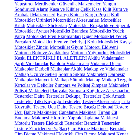
Yapıştırıcı
Merdivenler
Güvenlik Malzemeleri
Yangın
Söndürücü
Alarm
Kasa ve Kilitler
Çelik Kasa
Kilit
Kutu ve
Ambalaj Malzemeleri
Kargo Kutusu
Kargo Poşeti
Koli
Motosiklet Ürünleri
Motorsiklet Aksesuarları
Motosiklet
Kilidi
Motosiklet Stickerları
Motosiklet Rüzgarlık ve Siperlik
Motosiklet Aynası
Motosiklet Brandası
Motorsiklet Yedek
Parça
Motosiklet Fren Ekipmanları
Diğer Motosiklet Yedek
Parçaları
Motosiklet Fren ve Debriyaj Kolu
Motosiklet Kayışı
Motosiklet Zinciri
Motosiklet Giyim
Motorcu Eldiveni
Motorcu Botu ve Ayakkabısı
Motorcu Yağmurluk
Motosiklet
Kaskı
ELEKTRİKLİ EL ALETLERİ
Akülü Vidalamalar
Şarjlı Vidalamalar
Kablolu Vidalamalar
Vidalama Uçları
Matkaplar
Darbeli Matkaplar
Akülü Matkap ve Vidalamalar
Matkap Ucu ve Setleri
Somun Sıkma Makineleri
Darbesiz
Matkaplar
Manyetik Matkap
Sütunlu Matkap
Matkap Tezgahı
Kırıcılar ve Deliciler
Zımpara ve Polisaj
Zımpara Makineleri
Polisaj Makineleri
Planyalar
Zımpara Kağıdı ve Aksesuarları
Testereler
Daire Testereler
Dekupaj Testereler
Çok Amaçlı
Testereler
Tilki Kuyruğu Testereler
Testere Aksesuarları
Tilki
Kuyruğu Testere Ucu
Daire Testere Bıçağı
Dekupaj Testere
Ucu
Bahçe Makineleri
Çapalama Makinesi
Tırpan
Çit
Budama Makinesi
Hidrofor
Yaprak Toplama Makinesi
Motorlu Testere
Elektrikli Testereler
Benzinli Testereler
Testere Zincirleri ve Yağları
Çim Biçme Makinesi
Benzinli
Çim Biçme Makinesi
Elektrikli Çim Biçme Makinesi
Kenar