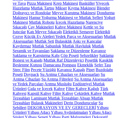
ve Tava
Pizza Makinesi
Krep Makinesi
Basküller
Yiyecek
Hazırlama
Mutfak Tartısı
Mikser
Kıyma Makinesi
Blender
Doğrayıcı ve Rondolar
Meyve Kurutma Makinesi
Dondurma
Makinesi
Hamur Yoğurma Makinesi ve Mutfak Şefleri
Yoğurt
Makinesi
Mutfak Robotu
İçecek Hazırlama
Narenciye
Sıkacağı
Çay Makineleri
Kahve Makinesi
Kettle ve Su
Isıtıcılar
Katı Meyve Sıkacağı
Elektrikli Semaver
Elektrikli
Cezve
Küçük Ev Aletleri Yedek Parça ve Aksesuarları
Mutfak
Aksesuarları
Mutfak Seti
Bulaşıklık
Askı ve Kancalar
Kaydırmaz
Mutfak Sabunluk
Mutfak Havluluk
Mutfak
Seramik ve Fayansları
Saklama ve Düzenleme
Kavanoz
Saklama ve Karıştırma Kabı
Çöp Poşeti
Sebzelikler
Saklama
Bonesi ve Kapağı
Mutfak Raf Düzenleyici
Poşetlik
Kaşıklık
Beslenme Kutusu
Damacana Pompası
Ekmeklik
Sefer Tası
Streç Film
Peçete Yüzüğü
Kavanoz Kapağı
Pipet
Buzdolabı
Poşeti
Doypack
Su Arıtma Cihazları ve Aksesuarları
Su
Arıtma Cihazları
Su Arıtma Filtreleri
Su Arıtma Aksesuarları
ve Yedek Parçaları
Arıtma Musluğu
Endüstriyel Mutfak
Ürünleri
Gıda ve İçecek
Kahve
Filtre Kahve Kağıdı
Türk
Kahvesi
Kapsül Kahve
Filtre Kahve
Çekirdek Kahve
Mutfak
Tezgahları
Laminant Mutfak Tezgahları
Ahşap Mutfak
Tezgahları
Bulaşık Makineleri
Derin Dondurucular
Su
Sebilleri
DEKORASYON VE EV GEREÇLERİ
Yılbaşı
Ürünleri
Yılbaşı Ağacı
Yılbaşı Aydınlatmaları
Yılbaşı Ağacı
Süsleri
Yılbaşı Sepeti
Yılbaşı Parti Malzemeleri
Dekoratif