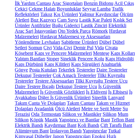
İlk Yardım Çantası
Araç Sigortaları
Benzin Bidonu
Acil Çıkış
Çekici
Çekme Halatı
Boyunluklar
Seyyar Lamba
Trafik
Reflektörleri
Takoz
Kış Ürünleri
Yağmur Kaydırıcılar
Ölçüm
Aletleri
Buz Kazıyıcı
Cam Suyu
Lastik Kar Paleti
Kışlık Set
Ürünler
Antifrizler
Buğu Giderici
Lastik Zinciri
Elektrikli
Araç Şarj İstasyonları
Oto Yedek Parça
Römork
Hırdavat
Malzemeleri
Hırdavat Malzemesi ve Aksesuarları
Yönlendirme Levhaları
Sabitleme Ürünleri
Dübel
Dübel
Setleri
Somun
Çivi
Vida-Çivi
Demir Pul
Vida
Civata
Köşebent
Kapı ve Pencere Malzemeleri
Menteşe
Kapı Kolları
Yalıtım Bantları
Stoper
Sineklik
Pencere Kolu
Kapı Hidroliği
Kapı Dürbünü
Kapı Kilitleri
Kapı Sürgüleri
Anahtarlık
Gönye
Posta Kutuları
Tekerlek
Testereler
Daire Testereler
Dekupaj Testereler
Çok Amaçlı Testereler
Tilki Kuyruğu
Testereler
Testere Aksesuarları
Tilki Kuyruğu Testere Ucu
Daire Testere Bıçağı
Dekupaj Testere Ucu
İş Güvenlik
Malzemeleri
İş Güvenlik Gözlükleri
İş Eldiveni
İş Elbisesi
İş
Ayakkabısı
Diğer İş Güvenlik Ürünleri
Siperlik
Lanyard
Takım Çanta Ve Dolapları
Takım Çantası
Takım ve Hizmet
Dolapları
Avadanlık
Ölçü Aletleri
Metre ve Şerit Metre
Su
Terazisi
Oda Termostatı
Silikon ve Mastikler
Silikon
Mum
Silikon
Köpük
Mastik
Yapıştırıcı ve Bantlar
Bant
Teflon Bant
Elektrik Bandı
Kaydırmaz Bant
Koli Bandı
Çift Taraflı Bant
Alüminyum Bant
İzolasyon Bandı
Yapıştırıcılar
Tutkal
Kimyasal Dübeller
Japon Yapıştırıcıları
Epoksi
Hızlı