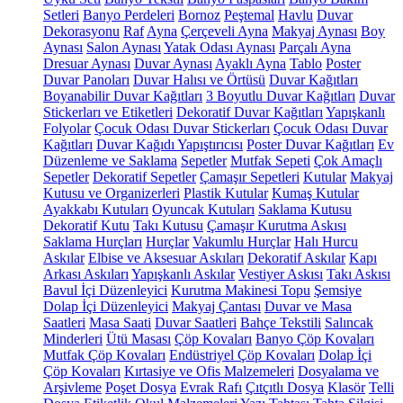
Setleri
Banyo Perdeleri
Bornoz
Peştemal
Havlu
Duvar
Dekorasyonu
Raf
Ayna
Çerçeveli Ayna
Makyaj Aynası
Boy
Aynası
Salon Aynası
Yatak Odası Aynası
Parçalı Ayna
Dresuar Aynası
Duvar Aynası
Ayaklı Ayna
Tablo
Poster
Duvar Panoları
Duvar Halısı ve Örtüsü
Duvar Kağıtları
Boyanabilir Duvar Kağıtları
3 Boyutlu Duvar Kağıtları
Duvar
Stickerları ve Etiketleri
Dekoratif Duvar Kağıtları
Yapışkanlı
Folyolar
Çocuk Odası Duvar Stickerları
Çocuk Odası Duvar
Kağıtları
Duvar Kağıdı Yapıştırıcısı
Poster Duvar Kağıtları
Ev
Düzenleme ve Saklama
Sepetler
Mutfak Sepeti
Çok Amaçlı
Sepetler
Dekoratif Sepetler
Çamaşır Sepetleri
Kutular
Makyaj
Kutusu ve Organizerleri
Plastik Kutular
Kumaş Kutular
Ayakkabı Kutuları
Oyuncak Kutuları
Saklama Kutusu
Dekoratif Kutu
Takı Kutusu
Çamaşır Kurutma Askısı
Saklama Hurçları
Hurçlar
Vakumlu Hurçlar
Halı Hurcu
Askılar
Elbise ve Aksesuar Askıları
Dekoratif Askılar
Kapı
Arkası Askıları
Yapışkanlı Askılar
Vestiyer Askısı
Takı Askısı
Bavul İçi Düzenleyici
Kurutma Makinesi Topu
Şemsiye
Dolap İçi Düzenleyici
Makyaj Çantası
Duvar ve Masa
Saatleri
Masa Saati
Duvar Saatleri
Bahçe Tekstili
Salıncak
Minderleri
Ütü Masası
Çöp Kovaları
Banyo Çöp Kovaları
Mutfak Çöp Kovaları
Endüstriyel Çöp Kovaları
Dolap İçi
Çöp Kovaları
Kırtasiye ve Ofis Malzemeleri
Dosyalama ve
Arşivleme
Poşet Dosya
Evrak Rafı
Çıtçıtlı Dosya
Klasör
Telli