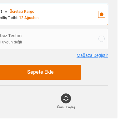
at
●
Ücretsiz Kargo
iliş Tarihi:
12 Ağustos
siz Teslim
i uygun değil
Mağaza Değiştir
Sepete Ekle
Ürünü Paylaş