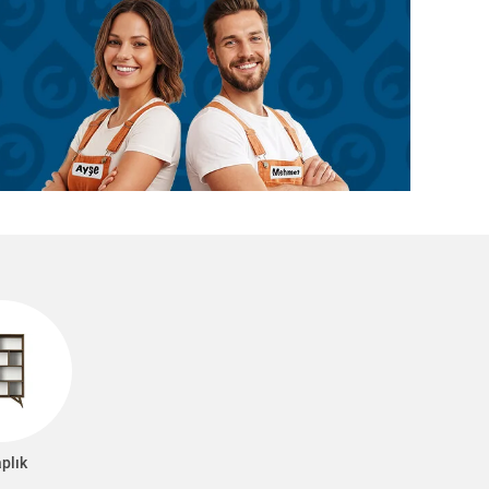
aplık