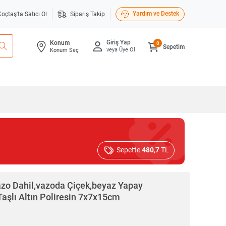
Yardım ve Destek
Koçtaş'ta Satıcı Ol
Sipariş Takip
Giriş Yap
Konum
0
Sepetim
veya Üye Ol
Konum Seç
Sepette
480,7
TL
Vazo Dahil,vazoda Çiçek,beyaz Yapay
Taşlı Altın Poliresin 7x7x15cm