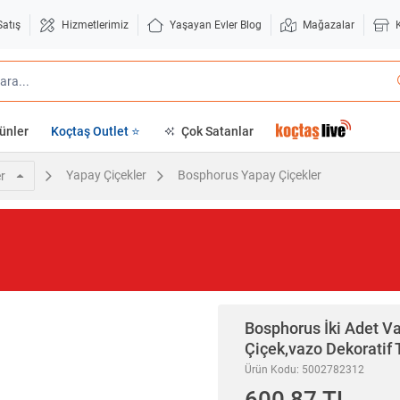
Satış
Hizmetlerimiz
Yaşayan Evler Blog
Mağazalar
ünler
Koçtaş Outlet ⭐
Çok Satanlar
Yapay Çiçekler
Bosphorus Yapay Çiçekler
r
Bosphorus
İki Adet 
Çiçek,vazo Dekoratif 
Ürün Kodu: 5002782312