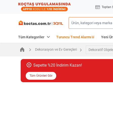
Toptan 
Tüm Kategoriler
Turuncu Trend Alarmı🚨
Yeni Ür
Dekorasyon ve Ev Gereçleri
Dekoratif Objele
Sepette %20 İndirim Kazan!
Tüm Ürünleri Gör