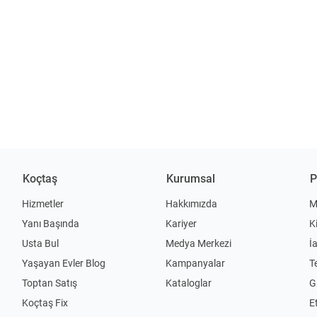
Koçtaş
Kurumsal
P
Hizmetler
Hakkımızda
M
Yanı Başında
Kariyer
K
Usta Bul
Medya Merkezi
İ
Yaşayan Evler Blog
Kampanyalar
T
Toptan Satış
Kataloglar
Gi
Koçtaş Fix
Et