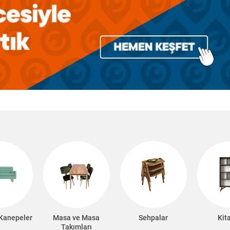
 Kanepeler
Masa ve Masa
Sehpalar
Kit
Takımları