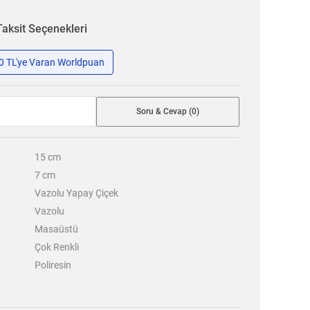
Taksit Seçenekleri
50 TL'ye Varan Worldpuan
Soru & Cevap (0)
15
cm
7
cm
Vazolu Yapay Çiçek
Vazolu
Masaüstü
Çok Renkli
Poliresin