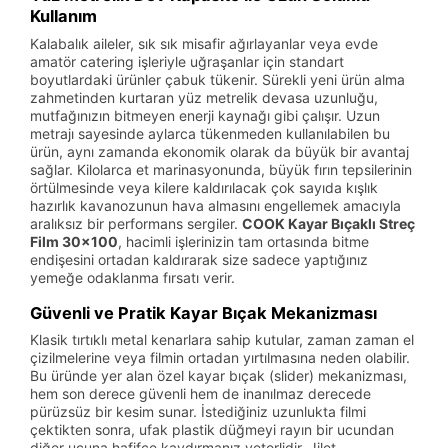
Kullanım
Kalabalık aileler, sık sık misafir ağırlayanlar veya evde
amatör catering işleriyle uğraşanlar için standart
boyutlardaki ürünler çabuk tükenir. Sürekli yeni ürün alma
zahmetinden kurtaran yüz metrelik devasa uzunluğu,
mutfağınızın bitmeyen enerji kaynağı gibi çalışır. Uzun
metrajı sayesinde aylarca tükenmeden kullanılabilen bu
ürün, aynı zamanda ekonomik olarak da büyük bir avantaj
sağlar. Kilolarca et marinasyonunda, büyük fırın tepsilerinin
örtülmesinde veya kilere kaldırılacak çok sayıda kışlık
hazırlık kavanozunun hava almasını engellemek amacıyla
aralıksız bir performans sergiler.
COOK Kayar Bıçaklı Streç
Film 30x100
, hacimli işlerinizin tam ortasında bitme
endişesini ortadan kaldırarak size sadece yaptığınız
yemeğe odaklanma fırsatı verir.
Güvenli ve Pratik Kayar Bıçak Mekanizması
Klasik tırtıklı metal kenarlara sahip kutular, zaman zaman el
çizilmelerine veya filmin ortadan yırtılmasına neden olabilir.
Bu üründe yer alan özel kayar bıçak (slider) mekanizması,
hem son derece güvenli hem de inanılmaz derecede
pürüzsüz bir kesim sunar. İstediğiniz uzunlukta filmi
çektikten sonra, ufak plastik düğmeyi rayın bir ucundan
diğer ucuna hafifçe kaydırmanız yeterlidir. Jilet