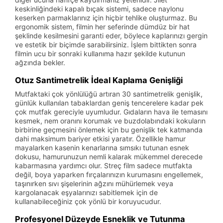
keskinliğindeki kapalı bıçak sistemi, sadece naylonu
keserken parmaklarınız için hiçbir tehlike oluşturmaz. Bu
ergonomik sistem, filmin her seferinde dümdüz bir hat
şeklinde kesilmesini garanti eder, böylece kaplarınızı gergin
ve estetik bir biçimde sarabilirsiniz. İşlem bittikten sonra
filmin ucu bir sonraki kullanıma hazır şekilde kutunun
ağzında bekler.
Otuz Santimetrelik İdeal Kaplama Genişliği
Mutfaktaki çok yönlülüğü artıran 30 santimetrelik genişlik,
günlük kullanılan tabaklardan geniş tencerelere kadar pek
çok mutfak gereciyle uyumludur. Gıdaların hava ile temasını
kesmek, nem oranını korumak ve buzdolabındaki kokuların
birbirine geçmesini önlemek için bu genişlik tek katmanda
dahi maksimum bariyer etkisi yaratır. Özellikle hamur
mayalarken kasenin kenarlarına sımsıkı tutunan esnek
dokusu, hamurunuzun nemli kalarak mükemmel derecede
kabarmasına yardımcı olur. Streç film sadece mutfakta
değil, boya yaparken fırçalarınızın kurumasını engellemek,
taşınırken sıvı şişelerinin ağzını mühürlemek veya
kargolanacak eşyalarınızı sabitlemek için de
kullanabileceğiniz çok yönlü bir koruyucudur.
Profesyonel Düzeyde Esneklik ve Tutunma