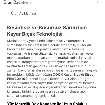
Ürün Özellikleri
Ürün Açıklaması
Kesintisiz ve Kusursuz Sarım İçin
Kayar Bıçak Teknolojisi
Mutfaklarda yiyeceklerin saklanması ve korunması
sürecinde en sık karşılaşılan zorluklardan biri, kullanılan
kaplama filmlerinin koparılma anıdır. Filmin birbirine
yapışması, yırtılırken düzensiz kenarlar oluşturması veya
makas ararken harcanan zaman, mutfak rutinini yavaşlatan
can sıkıcı detaylardır. Hem profesyonel şefler hem de
mutfakta zaman geçirmeyi seven ev hanımları için bu tür
zaman kayıpları iş akışını bozar. Gelişmiş tasarım anlayışıyla
bu problemi kökünden çözen
COOK Kayar Bıçaklı Streç
Film 30x100
, kendi kutusu üzerinde yer alan entegre
kesici mekanizması sayesinde saniyeler içinde mükemmel
bir kesim sağlar. Böylece yiyeceklerinizi sararken folyonun
kırışması, birbirine dolanması veya ziyan olması gibi
sorunlar tamamen geçmişte kalır.
Yüz Metrelik Dev Kapasite ile Uzun Soluklu