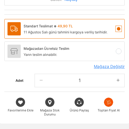
Standart Teslimat
49,90 TL
●
11 Ağustos Salı günü tahmini kargoya veriliş tarihidir.
Mağazadan Ücretsiz Teslim
Yarın teslim alınabilir.
Mağaza Değiştir
Adet
Favorilerime Ekle
Mağaza Stok
Ürünü Paylaş
Toptan Fiyat Al
Durumu