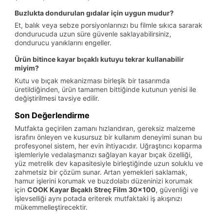
Buzlukta dondurulan gıdalar için uygun mudur?
Et, balık veya sebze porsiyonlarınızı bu filmle sıkıca sararak
dondurucuda uzun süre güvenle saklayabilirsiniz,
dondurucu yanıklarını engeller.
Ürün bitince kayar bıçaklı kutuyu tekrar kullanabilir
miyim?
Kutu ve bıçak mekanizması birleşik bir tasarımda
üretildiğinden, ürün tamamen bittiğinde kutunun yenisi ile
değiştirilmesi tavsiye edilir.
Son Değerlendirme
Mutfakta geçirilen zamanı hızlandıran, gereksiz malzeme
israfını önleyen ve kusursuz bir kullanım deneyimi sunan bu
profesyonel sistem, her evin ihtiyacıdır. Uğraştırıcı koparma
işlemleriyle vedalaşmanızı sağlayan kayar bıçak özelliği,
yüz metrelik dev kapasitesiyle birleştiğinde uzun soluklu ve
zahmetsiz bir çözüm sunar. Artan yemekleri saklamak,
hamur işlerini korumak ve buzdolabı düzeninizi korumak
için
COOK Kayar Bıçaklı Streç Film 30x100
, güvenliği ve
işlevselliği aynı potada eriterek mutfaktaki iş akışınızı
mükemmelleştirecektir.