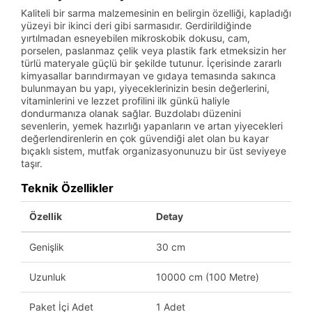
Kaliteli bir sarma malzemesinin en belirgin özelliği, kapladığı
yüzeyi bir ikinci deri gibi sarmasıdır. Gerdirildiğinde
yırtılmadan esneyebilen mikroskobik dokusu, cam,
porselen, paslanmaz çelik veya plastik fark etmeksizin her
türlü materyale güçlü bir şekilde tutunur. İçerisinde zararlı
kimyasallar barındırmayan ve gıdaya temasında sakınca
bulunmayan bu yapı, yiyeceklerinizin besin değerlerini,
vitaminlerini ve lezzet profilini ilk günkü haliyle
dondurmanıza olanak sağlar. Buzdolabı düzenini
sevenlerin, yemek hazırlığı yapanların ve artan yiyecekleri
değerlendirenlerin en çok güvendiği alet olan bu kayar
bıçaklı sistem, mutfak organizasyonunuzu bir üst seviyeye
taşır.
Teknik Özellikler
Özellik
Detay
Genişlik
30 cm
Uzunluk
10000 cm (100 Metre)
Paket İçi Adet
1 Adet