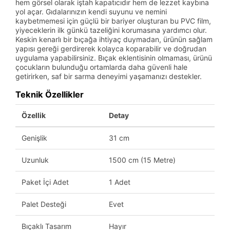
hem görsel olarak iştah kapatıcıdır hem de lezzet kaybına
yol açar. Gıdalarınızın kendi suyunu ve nemini
kaybetmemesi için güçlü bir bariyer oluşturan bu PVC film,
yiyeceklerin ilk günkü tazeliğini korumasına yardımcı olur.
Keskin kenarlı bir bıçağa ihtiyaç duymadan, ürünün sağlam
yapısı gereği gerdirerek kolayca koparabilir ve doğrudan
uygulama yapabilirsiniz. Bıçak eklentisinin olmaması, ürünü
çocukların bulunduğu ortamlarda daha güvenli hale
getirirken, saf bir sarma deneyimi yaşamanızı destekler.
Teknik Özellikler
Özellik
Detay
Genişlik
31 cm
Uzunluk
1500 cm (15 Metre)
Paket İçi Adet
1 Adet
Palet Desteği
Evet
Bıçaklı Tasarım
Hayır