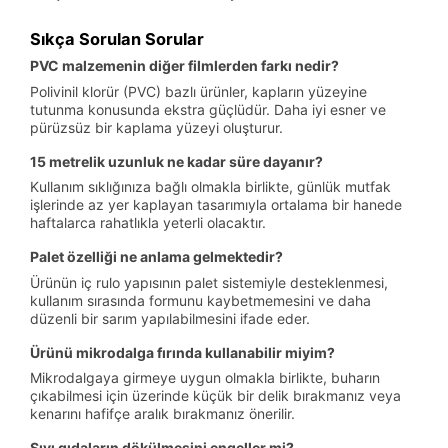
Sıkça Sorulan Sorular
PVC malzemenin diğer filmlerden farkı nedir?
Polivinil klorür (PVC) bazlı ürünler, kapların yüzeyine
tutunma konusunda ekstra güçlüdür. Daha iyi esner ve
pürüzsüz bir kaplama yüzeyi oluşturur.
15 metrelik uzunluk ne kadar süre dayanır?
Kullanım sıklığınıza bağlı olmakla birlikte, günlük mutfak
işlerinde az yer kaplayan tasarımıyla ortalama bir hanede
haftalarca rahatlıkla yeterli olacaktır.
Palet özelliği ne anlama gelmektedir?
Ürünün iç rulo yapısının palet sistemiyle desteklenmesi,
kullanım sırasında formunu kaybetmemesini ve daha
düzenli bir sarım yapılabilmesini ifade eder.
Ürünü mikrodalga fırında kullanabilir miyim?
Mikrodalgaya girmeye uygun olmakla birlikte, buharın
çıkabilmesi için üzerinde küçük bir delik bırakmanız veya
kenarını hafifçe aralık bırakmanız önerilir.
Sıvı gıdaların dökülmesini engeller mi?