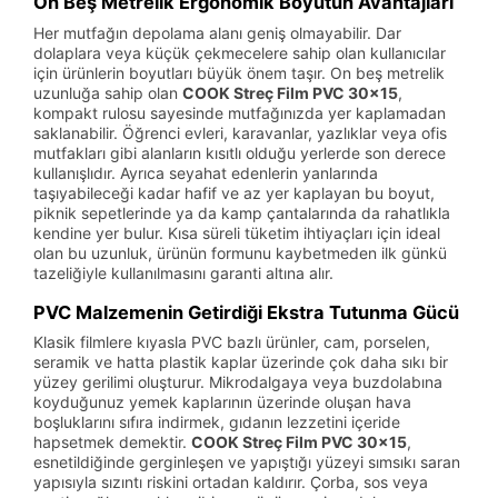
On Beş Metrelik Ergonomik Boyutun Avantajları
Her mutfağın depolama alanı geniş olmayabilir. Dar
dolaplara veya küçük çekmecelere sahip olan kullanıcılar
için ürünlerin boyutları büyük önem taşır. On beş metrelik
uzunluğa sahip olan
COOK Streç Film PVC 30x15
,
kompakt rulosu sayesinde mutfağınızda yer kaplamadan
saklanabilir. Öğrenci evleri, karavanlar, yazlıklar veya ofis
mutfakları gibi alanların kısıtlı olduğu yerlerde son derece
kullanışlıdır. Ayrıca seyahat edenlerin yanlarında
taşıyabileceği kadar hafif ve az yer kaplayan bu boyut,
piknik sepetlerinde ya da kamp çantalarında da rahatlıkla
kendine yer bulur. Kısa süreli tüketim ihtiyaçları için ideal
olan bu uzunluk, ürünün formunu kaybetmeden ilk günkü
tazeliğiyle kullanılmasını garanti altına alır.
PVC Malzemenin Getirdiği Ekstra Tutunma Gücü
Klasik filmlere kıyasla PVC bazlı ürünler, cam, porselen,
seramik ve hatta plastik kaplar üzerinde çok daha sıkı bir
yüzey gerilimi oluşturur. Mikrodalgaya veya buzdolabına
koyduğunuz yemek kaplarının üzerinde oluşan hava
boşluklarını sıfıra indirmek, gıdanın lezzetini içeride
hapsetmek demektir.
COOK Streç Film PVC 30x15
,
esnetildiğinde gerginleşen ve yapıştığı yüzeyi sımsıkı saran
yapısıyla sızıntı riskini ortadan kaldırır. Çorba, sos veya