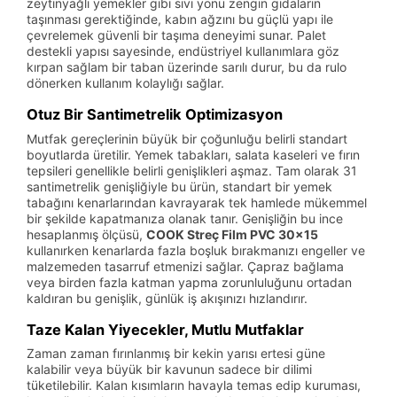
zeytinyağlı yemekler gibi sıvı yönü zengin gıdaların
taşınması gerektiğinde, kabın ağzını bu güçlü yapı ile
çevrelemek güvenli bir taşıma deneyimi sunar. Palet
destekli yapısı sayesinde, endüstriyel kullanımlara göz
kırpan sağlam bir taban üzerinde sarılı durur, bu da rulo
dönerken kullanım kolaylığı sağlar.
Otuz Bir Santimetrelik Optimizasyon
Mutfak gereçlerinin büyük bir çoğunluğu belirli standart
boyutlarda üretilir. Yemek tabakları, salata kaseleri ve fırın
tepsileri genellikle belirli genişlikleri aşmaz. Tam olarak 31
santimetrelik genişliğiyle bu ürün, standart bir yemek
tabağını kenarlarından kavrayarak tek hamlede mükemmel
bir şekilde kapatmanıza olanak tanır. Genişliğin bu ince
hesaplanmış ölçüsü,
COOK Streç Film PVC 30x15
kullanırken kenarlarda fazla boşluk bırakmanızı engeller ve
malzemeden tasarruf etmenizi sağlar. Çapraz bağlama
veya birden fazla katman yapma zorunluluğunu ortadan
kaldıran bu genişlik, günlük iş akışınızı hızlandırır.
Taze Kalan Yiyecekler, Mutlu Mutfaklar
Zaman zaman fırınlanmış bir kekin yarısı ertesi güne
kalabilir veya büyük bir kavunun sadece bir dilimi
tüketilebilir. Kalan kısımların havayla temas edip kuruması,