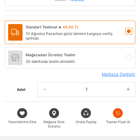
Standart Teslimat
49,90 TL
●
10 Ağustos Pazartesi günü tahmini kargoya veriliş
tarihidir.
Mağazadan Ücretsiz Teslim
30 dakikada teslim alınabilir.
Mağaza Değiştir
Adet
Favorilerime Ekle
Mağaza Stok
Ürünü Paylaş
Toptan Fiyat Al
Durumu