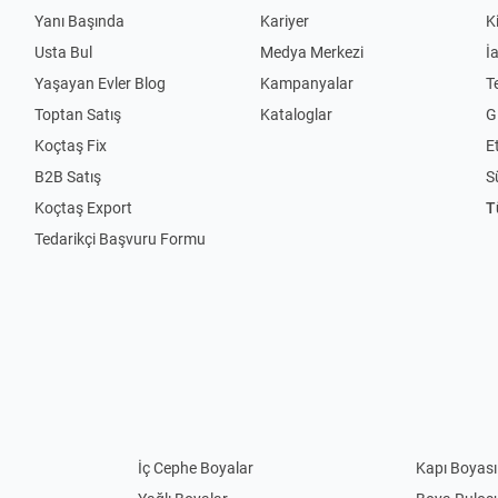
Yanı Başında
Kariyer
K
Usta Bul
Medya Merkezi
İ
Yaşayan Evler Blog
Kampanyalar
T
Toptan Satış
Kataloglar
Gi
Koçtaş Fix
Et
B2B Satış
S
Koçtaş Export
T
Tedarikçi Başvuru Formu
İç Cephe Boyalar
Kapı Boyası