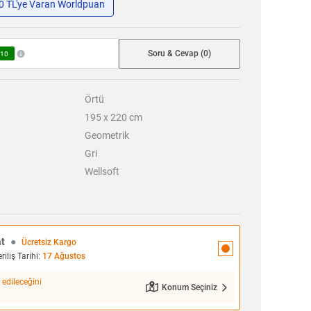
50 TL'ye Varan Worldpuan
Soru & Cevap (0)
10
Örtü
195 x 220 cm
Geometrik
Gri
Wellsoft
at
●
Ücretsiz Kargo
iliş Tarihi:
17 Ağustos
 edileceğini
Konum Seçiniz