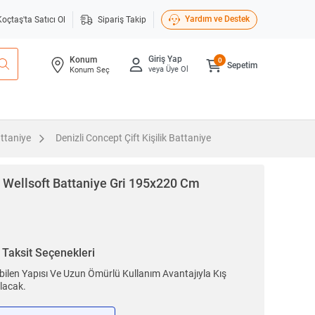
Yardım ve Destek
Koçtaş'ta Satıcı Ol
Sipariş Takip
Giriş Yap
Konum
0
Sepetim
veya Üye Ol
Konum Seç
attaniye
Denizli Concept Çift Kişilik Battaniye
 Wellsoft Battaniye Gri 195x220 Cm
n
Taksit Seçenekleri
len Yapısı Ve Uzun Ömürlü Kullanım Avantajıyla Kış
lacak.