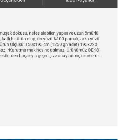
Yumuşak dokusu, nefes alabilen yapısı ve uzun ömürlü
ft katlı bir ürün olup; ön yüzü %100 pamuk, arka yüzü
er Ürün Ölçüsü: 150x195 cm (1250 gr/adet) 195x220
llanılmaz. •Kurutma makinesine atılmaz. Ürünümüz OEKO-
 testlerden başarıyla geçmiş ve onaylanmış ürünlerdir.