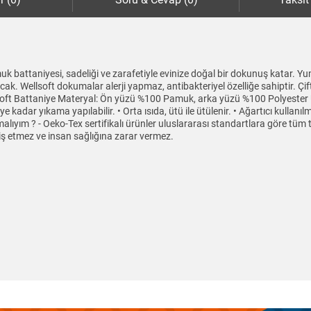
uk battaniyesi, sadeliği ve zarafetiyle evinize doğal bir dokunuş katar. 
cak. Wellsoft dokumalar alerji yapmaz, antibakteriyel özelliğe sahiptir. Çi
ellsoft Battaniye Materyal: Ön yüzü %100 Pamuk, arka yüzü %100 Polyest
'ye kadar yıkama yapılabilir. • Orta ısıda, ütü ile ütülenir. • Ağartıcı ku
malıyım ? - Oeko-Tex sertifikalı ürünler uluslararası standartlara göre tüm
riş etmez ve insan sağlığına zarar vermez.