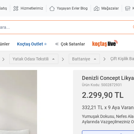
Satış
Hizmetlerimiz
Yaşayan Evler Blog
Mağazalar
ünler
Koçtaş Outlet ⭐
Çok Satanlar
Çift Kişilik B
Yatak Odası Tekstili
Battaniye
Denizli Concept
Likya
Ürün Kodu: 5002872931
2.299,90 TL
332,21 TL x 9 Aya Vara
Yumuşak Dokusu, Nefes Alabi
Aylarında Vazgeçilmeziniz O