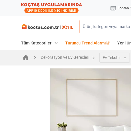
Toptan 
Tüm Kategoriler
Turuncu Trend Alarmı🚨
Yeni Ür
Dekorasyon ve Ev Gereçleri
Ev Tekstili