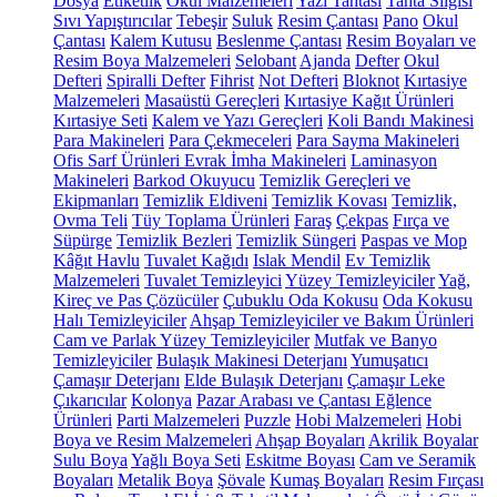
Dosya
Etiketlik
Okul Malzemeleri
Yazı Tahtası
Tahta Silgisi
Sıvı Yapıştırıcılar
Tebeşir
Suluk
Resim Çantası
Pano
Okul
Çantası
Kalem Kutusu
Beslenme Çantası
Resim Boyaları ve
Resim Boya Malzemeleri
Selobant
Ajanda
Defter
Okul
Defteri
Spiralli Defter
Fihrist
Not Defteri
Bloknot
Kırtasiye
Malzemeleri
Masaüstü Gereçleri
Kırtasiye Kağıt Ürünleri
Kırtasiye Seti
Kalem ve Yazı Gereçleri
Koli Bandı Makinesi
Para Makineleri
Para Çekmeceleri
Para Sayma Makineleri
Ofis Sarf Ürünleri
Evrak İmha Makineleri
Laminasyon
Makineleri
Barkod Okuyucu
Temizlik Gereçleri ve
Ekipmanları
Temizlik Eldiveni
Temizlik Kovası
Temizlik,
Ovma Teli
Tüy Toplama Ürünleri
Faraş
Çekpas
Fırça ve
Süpürge
Temizlik Bezleri
Temizlik Süngeri
Paspas ve Mop
Kâğıt Havlu
Tuvalet Kağıdı
Islak Mendil
Ev Temizlik
Malzemeleri
Tuvalet Temizleyici
Yüzey Temizleyiciler
Yağ,
Kireç ve Pas Çözücüler
Çubuklu Oda Kokusu
Oda Kokusu
Halı Temizleyiciler
Ahşap Temizleyiciler ve Bakım Ürünleri
Cam ve Parlak Yüzey Temizleyiciler
Mutfak ve Banyo
Temizleyiciler
Bulaşık Makinesi Deterjanı
Yumuşatıcı
Çamaşır Deterjanı
Elde Bulaşık Deterjanı
Çamaşır Leke
Çıkarıcılar
Kolonya
Pazar Arabası ve Çantası
Eğlence
Ürünleri
Parti Malzemeleri
Puzzle
Hobi Malzemeleri
Hobi
Boya ve Resim Malzemeleri
Ahşap Boyaları
Akrilik Boyalar
Sulu Boya
Yağlı Boya Seti
Eskitme Boyası
Cam ve Seramik
Boyaları
Metalik Boya
Şövale
Kumaş Boyaları
Resim Fırçası