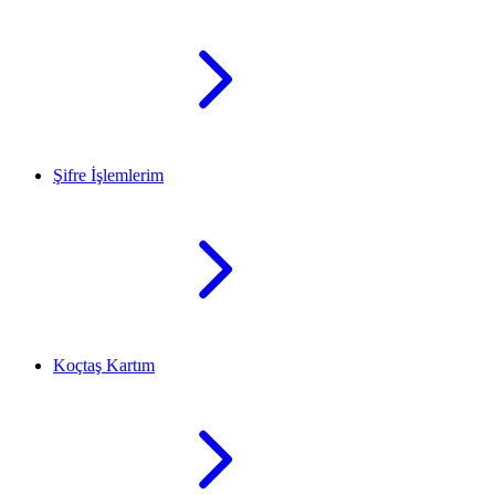
Şifre İşlemlerim
Koçtaş Kartım