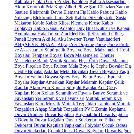
Kabloları
Çoklu Grup Prizleri
Kablolar
Kablo Aksesuarları
Akım Korumalı Priz
Kapı Zilleri
Pil ve Şarj Cihazları
Zaman
Saatleri
Elektronik Devre Elemanı
Fiş
Kablo Pabucu
Kablo
Yüksüğü
Elektronik Tamir Seti
Kablo Düzenleyiciler
Susta
Makaron Kablo
Kablo Klipsi
Klemens
Kroşe
Kablo
Toplayıcı
Kablo Kanalı
Adaptör
Duy
Buat Kutusu ve Kapağı
Aydınlatma Halatları ve Zincirleri
Enerji Sistemleri
Güneş
Paneli
Lityum Akü
Jel Akü
İnverter
Tavan Vantilatörleri
AHŞAP VE İNŞAAT
Ahşap Yer Döşeme
Parke
Parke Profil
ve Aksesuarları
Süpürgelik
Boya ve Boya Malzemeleri
Hobi
Boyaları
Tempare Boyası
Boya Malzemeleri
Tinerler
Maskeleme Bandı
Vernik
Spatula
Hışır Örtü
Duvar Macunu
Boya Fırçaları
Boya Rulosu
Mala
Boya
İç Cephe Boyalar
Dış
Cephe Boyalar
Astarlar
Metal Boyaları
Tavan Boyaları
Yağlı
Boyalar
Yalıtım Boyası
Sprey Boya
Kapı Boyası
Epoksi
Boyalar
Kapılar
Amerikan Kapılar
Melamin Kapılar
Çelik
Kapılar
Akordiyon Kapılar
Sürgülü Kapılar
Acil Çıkış
Kapıları
Kapı Kolları
Seramik ve Fayans
Banyo Seramik ve
Fayansları
Yer Seramik ve Fayansları
Mutfak Seramik ve
Fayansları
Karo
Mozaik
Mutfak Tezgahları
Laminant Mutfak
Tezgahları
Ahşap Mutfak Tezgahları
PVC Zemin Kaplama
Duvar Ürünleri
Duvar Kağıtları
Boyanabilir Duvar Kağıtları
3 Boyutlu Duvar Kağıtları
Duvar Stickerları ve Etiketleri
Dekoratif Duvar Kağıtları
Yapışkanlı Folyolar
Çocuk Odası
Duvar Stickerları
Çocuk Odası Duvar Kağıtları
Duvar Kağıdı