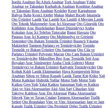
İngiliz Anahtarı
İki Ağızlı Anahtar
Tork Anahtarı
Yıldız
Anahtar ve Takımları
Kurbağcık Anahtarı
Kombine Anahtar
ve Takımları
Boru Anahtarı
Keskiler
Keser
Kargaburun
Balyoz
Balta
Kesici Aletler
Makas
Maket Bıçağı
Iskarpela
Oto Ürünleri
Lastik
Yaz Lastiği
Kış Lastiği
4 Mevsim Lastik
Oto Teknik Malzemeler
Araç İçi Aksesuar
Oto Güneşlik
Oto
Küllükler
Araç Buzdolapları
Bagaj Düzenleyici
Araba
Kokuları
Araç İçi Telefon Tutucular
Bagaj Havuzu
Oto
Paspası
Araç İçi Kamera
Oto Multimedya ve Görüntü
Sistemleri
Oto Bakım Temizlik Ürünleri
Basınçlı Yıkama
Makineleri
Tampon Parlatıcı ve Temizleyiciler
Torpido
Temizlik ve Bakım Ürünleri
Oto Şampuan
Oto Cila ve
Parlatıcı Ürünleri
Polyester Macun
Oto Cam Bakım Ürünleri
ve Temizleyiciler
Mikrofiber Bez
Araç Temizlik Seti
Araç
Boyaları
Araç Süpürgeleri
Araba Çizik Giderici
Motor
Temizleyici ve Bakım Ürünleri
Radyatör Temizleyiciler
Oto
Koltuk Kılıfı
Lastik Ekipmanları
Hava Kompresörü
Bijon
Anahtarı
Sibop ve Sibop Kapağı
Lastik Tamir Kiti
Kriko
Yağ
Motor Katkıları
Hidrolik Yağlar
Motor Yağı
Motor Yağı
Katkısı
Gres Yağı
Yakıt Katkısı
Şanzıman Yağı ve Katkısı
Akü ve Akü Aksesuarları
Akü
Akü Şarj Cihazları
Akü
Takviye Kablosu
Araç Dış Aksesuar
Plaka Aksesuarları
Silecek
Yan ve Tavan Çıtaları
Tampon Aksesuarları
Trafik
Setleri
Oto Brandaları
Vinç ve Vinç Aksesuarları
Jant ve Jant
Kapağı
Trafik Ürünleri
Oto Projektör
Diğer Trafik Ürünleri