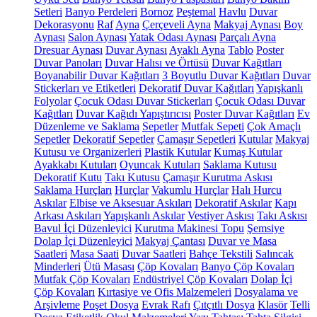
Setleri
Banyo Perdeleri
Bornoz
Peştemal
Havlu
Duvar
Dekorasyonu
Raf
Ayna
Çerçeveli Ayna
Makyaj Aynası
Boy
Aynası
Salon Aynası
Yatak Odası Aynası
Parçalı Ayna
Dresuar Aynası
Duvar Aynası
Ayaklı Ayna
Tablo
Poster
Duvar Panoları
Duvar Halısı ve Örtüsü
Duvar Kağıtları
Boyanabilir Duvar Kağıtları
3 Boyutlu Duvar Kağıtları
Duvar
Stickerları ve Etiketleri
Dekoratif Duvar Kağıtları
Yapışkanlı
Folyolar
Çocuk Odası Duvar Stickerları
Çocuk Odası Duvar
Kağıtları
Duvar Kağıdı Yapıştırıcısı
Poster Duvar Kağıtları
Ev
Düzenleme ve Saklama
Sepetler
Mutfak Sepeti
Çok Amaçlı
Sepetler
Dekoratif Sepetler
Çamaşır Sepetleri
Kutular
Makyaj
Kutusu ve Organizerleri
Plastik Kutular
Kumaş Kutular
Ayakkabı Kutuları
Oyuncak Kutuları
Saklama Kutusu
Dekoratif Kutu
Takı Kutusu
Çamaşır Kurutma Askısı
Saklama Hurçları
Hurçlar
Vakumlu Hurçlar
Halı Hurcu
Askılar
Elbise ve Aksesuar Askıları
Dekoratif Askılar
Kapı
Arkası Askıları
Yapışkanlı Askılar
Vestiyer Askısı
Takı Askısı
Bavul İçi Düzenleyici
Kurutma Makinesi Topu
Şemsiye
Dolap İçi Düzenleyici
Makyaj Çantası
Duvar ve Masa
Saatleri
Masa Saati
Duvar Saatleri
Bahçe Tekstili
Salıncak
Minderleri
Ütü Masası
Çöp Kovaları
Banyo Çöp Kovaları
Mutfak Çöp Kovaları
Endüstriyel Çöp Kovaları
Dolap İçi
Çöp Kovaları
Kırtasiye ve Ofis Malzemeleri
Dosyalama ve
Arşivleme
Poşet Dosya
Evrak Rafı
Çıtçıtlı Dosya
Klasör
Telli