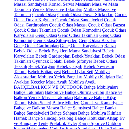
Masası Sandalyesi
Konsol
Servis Masaları
Masa ve Masa
Takımları
Yemek Masası ve Takımları
Mutfak Masası ve
Takımları
Çocuk Odası
Çocuk Odası Duvar Stickerları
Çocuk
Odası Duvar Kağıtları
Çocuk Odası Sandalyeleri
Çocuk
Odası Gardıropları
Çocuk Odası Masası
Çocuk Odası Bazası
Çocuk Odası Takımları
Çocuk Odası Komodini
Çocuk Odası
Karyolaları
Genç Odası
Genç Odası Takımları
Genç Odası
Komodini
Genç Odası Şifonyerleri
Genç Odası Bazaları
Genç Odası Gardıropları
Genç Odası Karyolaları
Ranza
Bebek Odası
Bebek Beşikleri
Mama Sandalyesi
Bebek
Karyolaları
Bebek Gardıropları
Bebek Yatakları
Bebek Odası
Takımları
Oyuncak Dolabı
Bebek Şifonyer
Bebek Odası
Tekstili
Bebek Yorganı
Bebek Çarşafı
Bebek Nevresim
Takımı
Bebek Battaniyesi
Bebek Uyku Seti
Mobilya
Aksesuarları
Mobilya Yedek Parçaları
Mobilya Kulpları
Raf
Ayakları
Keçeler
Masa Ayağı
Mobilya Ayağı
BAHÇE,BALKON VE OUTDOOR
Bahçe Mobilyaları
Bahçe Takımları
Balkon ve Bahçe Oturma Grubu
Bahçe ve
Balkon Yemek Masası Takımları
Balkon ve Bahçe Köşe
Takımı
Bistro Setleri
Bahçe Minderi
Çardak ve Kameriyeler
Bahçe ve Balkon Masası
Bahçe Şemsiyesi
Bahçe Bankı
Bahçe Sandalyeleri
Bahçe Sehpası
Bahçe Mobilya Kılıfları
Hamak
Bahçe Salıncağı
Şezlong
Bahçe Koltukları
Ahşap Ev
ve Bungalov
Tente
Prefabrik Evler
Kamp Spor ve Outdoor
Kamp Malzemeleri
Çadırlar
Kamp Sandalyesi
Uyku Tulumu