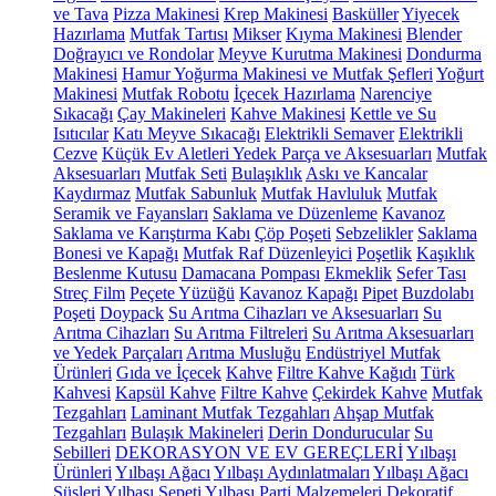
ve Tava
Pizza Makinesi
Krep Makinesi
Basküller
Yiyecek
Hazırlama
Mutfak Tartısı
Mikser
Kıyma Makinesi
Blender
Doğrayıcı ve Rondolar
Meyve Kurutma Makinesi
Dondurma
Makinesi
Hamur Yoğurma Makinesi ve Mutfak Şefleri
Yoğurt
Makinesi
Mutfak Robotu
İçecek Hazırlama
Narenciye
Sıkacağı
Çay Makineleri
Kahve Makinesi
Kettle ve Su
Isıtıcılar
Katı Meyve Sıkacağı
Elektrikli Semaver
Elektrikli
Cezve
Küçük Ev Aletleri Yedek Parça ve Aksesuarları
Mutfak
Aksesuarları
Mutfak Seti
Bulaşıklık
Askı ve Kancalar
Kaydırmaz
Mutfak Sabunluk
Mutfak Havluluk
Mutfak
Seramik ve Fayansları
Saklama ve Düzenleme
Kavanoz
Saklama ve Karıştırma Kabı
Çöp Poşeti
Sebzelikler
Saklama
Bonesi ve Kapağı
Mutfak Raf Düzenleyici
Poşetlik
Kaşıklık
Beslenme Kutusu
Damacana Pompası
Ekmeklik
Sefer Tası
Streç Film
Peçete Yüzüğü
Kavanoz Kapağı
Pipet
Buzdolabı
Poşeti
Doypack
Su Arıtma Cihazları ve Aksesuarları
Su
Arıtma Cihazları
Su Arıtma Filtreleri
Su Arıtma Aksesuarları
ve Yedek Parçaları
Arıtma Musluğu
Endüstriyel Mutfak
Ürünleri
Gıda ve İçecek
Kahve
Filtre Kahve Kağıdı
Türk
Kahvesi
Kapsül Kahve
Filtre Kahve
Çekirdek Kahve
Mutfak
Tezgahları
Laminant Mutfak Tezgahları
Ahşap Mutfak
Tezgahları
Bulaşık Makineleri
Derin Dondurucular
Su
Sebilleri
DEKORASYON VE EV GEREÇLERİ
Yılbaşı
Ürünleri
Yılbaşı Ağacı
Yılbaşı Aydınlatmaları
Yılbaşı Ağacı
Süsleri
Yılbaşı Sepeti
Yılbaşı Parti Malzemeleri
Dekoratif