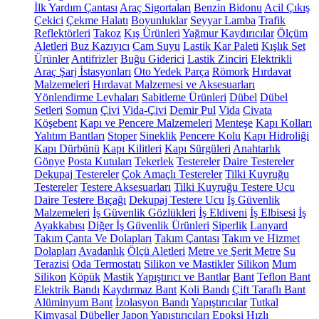
İlk Yardım Çantası
Araç Sigortaları
Benzin Bidonu
Acil Çıkış
Çekici
Çekme Halatı
Boyunluklar
Seyyar Lamba
Trafik
Reflektörleri
Takoz
Kış Ürünleri
Yağmur Kaydırıcılar
Ölçüm
Aletleri
Buz Kazıyıcı
Cam Suyu
Lastik Kar Paleti
Kışlık Set
Ürünler
Antifrizler
Buğu Giderici
Lastik Zinciri
Elektrikli
Araç Şarj İstasyonları
Oto Yedek Parça
Römork
Hırdavat
Malzemeleri
Hırdavat Malzemesi ve Aksesuarları
Yönlendirme Levhaları
Sabitleme Ürünleri
Dübel
Dübel
Setleri
Somun
Çivi
Vida-Çivi
Demir Pul
Vida
Civata
Köşebent
Kapı ve Pencere Malzemeleri
Menteşe
Kapı Kolları
Yalıtım Bantları
Stoper
Sineklik
Pencere Kolu
Kapı Hidroliği
Kapı Dürbünü
Kapı Kilitleri
Kapı Sürgüleri
Anahtarlık
Gönye
Posta Kutuları
Tekerlek
Testereler
Daire Testereler
Dekupaj Testereler
Çok Amaçlı Testereler
Tilki Kuyruğu
Testereler
Testere Aksesuarları
Tilki Kuyruğu Testere Ucu
Daire Testere Bıçağı
Dekupaj Testere Ucu
İş Güvenlik
Malzemeleri
İş Güvenlik Gözlükleri
İş Eldiveni
İş Elbisesi
İş
Ayakkabısı
Diğer İş Güvenlik Ürünleri
Siperlik
Lanyard
Takım Çanta Ve Dolapları
Takım Çantası
Takım ve Hizmet
Dolapları
Avadanlık
Ölçü Aletleri
Metre ve Şerit Metre
Su
Terazisi
Oda Termostatı
Silikon ve Mastikler
Silikon
Mum
Silikon
Köpük
Mastik
Yapıştırıcı ve Bantlar
Bant
Teflon Bant
Elektrik Bandı
Kaydırmaz Bant
Koli Bandı
Çift Taraflı Bant
Alüminyum Bant
İzolasyon Bandı
Yapıştırıcılar
Tutkal
Kimyasal Dübeller
Japon Yapıştırıcıları
Epoksi
Hızlı