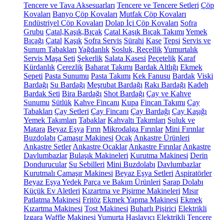
Tencere ve Tava Aksesuarları
Tencere ve Tencere Setleri
Çöp
Kovaları
Banyo Çöp Kovaları
Mutfak Çöp Kovaları
Endüstriyel Çöp Kovaları
Dolap İçi Çöp Kovaları
Sofra
Grubu
Çatal,Kaşık,Bıçak
Çatal Kaşık Bıçak Takımı
Yemek
Bıçağı
Çatal
Kaşık
Sofra Servis
Sürahi
Kase
Tepsi
Servis ve
Sunum Tabakları
Yağdanlık
Sosluk, Reçellik
Yumurtalık
Servis Maşa Seti
Şekerlik
Salata Kasesi
Peçetelik
Karaf
Kürdanlık
Çerezlik
Baharat Takımı
Bardak Altlığı
Ekmek
Sepeti
Pasta Sunumu
Pasta Takımı
Kek Fanusu
Bardak
Viski
Bardağı
Su Bardağı
Meşrubat Bardağı
Rakı Bardağı
Kadeh
Bardak Seti
Bira Bardağı
Shot Bardağı
Çay ve Kahve
Sunumu
Sütlük
Kahve Fincanı
Kupa
Fincan Takımı
Çay
Tabakları
Çay Setleri
Çay Fincanı
Çay Bardağı
Çay Kaşığı
Yemek Takımları
Tabaklar
Kahvaltı Takımları
Suluk ve
Matara
Beyaz Eşya
Fırın
Mikrodalga Fırınlar
Mini Fırınlar
Buzdolabı
Çamaşır Makinesi
Ocak
Ankastre Ürünleri
Ankastre Setler
Ankastre Ocaklar
Ankastre Fırınlar
Ankastre
Davlumbazlar
Bulaşık Makineleri
Kurutma Makinesi
Derin
Dondurucular
Su Sebilleri
Mini Buzdolabı
Davlumbazlar
Kurutmalı Çamaşır Makinesi
Beyaz Eşya Setleri
Aspiratörler
Beyaz Eşya Yedek Parça ve Bakım Ürünleri
Şarap Dolabı
Küçük Ev Aletleri
Kızartma ve Pişirme Makineleri
Mısır
Patlatma Makinesi
Fritöz
Ekmek Yapma Makinesi
Ekmek
Kızartma Makinesi
Tost Makinesi
Buharlı Pişirici
Elektrikli
Izgara
Waffle Makinesi
Yumurta Haşlayıcı
Elektrikli Tencere