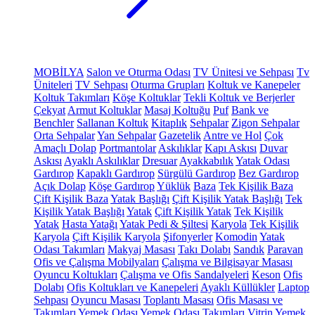
MOBİLYA
Salon ve Oturma Odası
TV Ünitesi ve Sehpası
Tv
Üniteleri
TV Sehpası
Oturma Grupları
Koltuk ve Kanepeler
Koltuk Takımları
Köşe Koltuklar
Tekli Koltuk ve Berjerler
Çekyat
Armut Koltuklar
Masaj Koltuğu
Puf
Bank ve
Benchler
Sallanan Koltuk
Kitaplık
Sehpalar
Zigon Sehpalar
Orta Sehpalar
Yan Sehpalar
Gazetelik
Antre ve Hol
Çok
Amaçlı Dolap
Portmantolar
Askılıklar
Kapı Askısı
Duvar
Askısı
Ayaklı Askılıklar
Dresuar
Ayakkabılık
Yatak Odası
Gardırop
Kapaklı Gardırop
Sürgülü Gardırop
Bez Gardırop
Açık Dolap
Köşe Gardırop
Yüklük
Baza
Tek Kişilik Baza
Çift Kişilik Baza
Yatak Başlığı
Çift Kişilik Yatak Başlığı
Tek
Kişilik Yatak Başlığı
Yatak
Çift Kişilik Yatak
Tek Kişilik
Yatak
Hasta Yatağı
Yatak Pedi & Şiltesi
Karyola
Tek Kişilik
Karyola
Çift Kişilik Karyola
Şifonyerler
Komodin
Yatak
Odası Takımları
Makyaj Masası
Takı Dolabı
Sandık
Paravan
Ofis ve Çalışma Mobilyaları
Çalışma ve Bilgisayar Masası
Oyuncu Koltukları
Çalışma ve Ofis Sandalyeleri
Keson
Ofis
Dolabı
Ofis Koltukları ve Kanepeleri
Ayaklı Küllükler
Laptop
Sehpası
Oyuncu Masası
Toplantı Masası
Ofis Masası ve
Takımları
Yemek Odası
Yemek Odası Takımları
Vitrin
Yemek