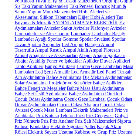
ve Rulosu
Tuval
El İşi & Tekstil Malzemeleri
Örgü İpi
Güpür
Şiş
Takı Yapım Malzemeleri
Takı Pensesi
Boncuk
Mum &
Sabun Yapımı
Mum Malzemeleri
Hobi Aletleri ve
Aksesuarları
Silikon Tabancaları
Diğer Hobi Aletleri
Taş
Boyama & Mozaik
AYDINLATMA VE ELEKTRİK
Ev
Aydınlatmaları
Avizeler
Sarkıt Avizeler
Plafonyer Avizeler
Lambaderler ve Aksesuarları
Lambader
Lambader Başlığı
Lambader Ayağı
Spotlar
Gömme Spotlar
Sıvaüstü Spotlar
Tavan Spotlar
Ampuller
Led Ampul
Halojen Ampul
Tasarruflu Ampul
Rustik Ampul
Akıllı Ampul
Floresan
Ampul
Abajurlar ve Aksesuarları
Abajur
Abajur Şapkaları
Abajur Ayaklığı
Fener ve Işıldaklar
Aplikler
Duvar Aplikleri
Tablo Aplikleri
Banyo Aplikleri
Lamba
Gece Lambaları
Masa
Lambaları
Led Şerit
Armatür
Led Armatür
Led Panel
Tezgah
Altı Aydınlatma
Bahçe Aydınlatma
Dış Mekan Aydınlatmalar
Solar Aydınlatma
Projektör ve Sensörler
Bahçe Aplikleri
Bahçe Feneri ve Meşaleler
Bahçe Masa Üstü Aydınlatma
Bahçe Set Üstü Aydınlatma
Bahçe Aydınlatma Direkleri
Çocuk Odası Aydınlatma
Çocuk Gece Lambası
Çocuk Odası
Duvar Aydınlatmaları
Çocuk Odası Abajuru
Çocuk Odası
Avizesi
Çocuk Masa Lambası
Elektrik Malzemeleri
Priz ve
Anahtarlar
Priz Kutusu
Telefon Prizi
Priz Çerçevesi
Golyat
Priz
Nümeris Priz
Priz
Anahtar Priz
Şalt Malzemeleri
Sigorta
Kutusu
Kontaktör
Elektrik Sigortası
Şalter
Kaçak Akım
Rölesi
Elektrik Sayacı
Uzatma Kablosu ve Grup Priz
Uzatma