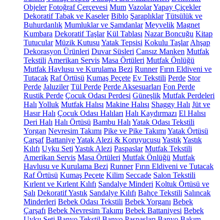
Objeler
Fotoğraf Çerçevesi
Mum
Vazolar
Yapay Çiçekler
Dekoratif Tabak ve Kaseler
Biblo
Şaraplıklar
Tütsülük ve
Buhurdanlık
Mumluklar ve Şamdanlar
Meyvelik
Magnet
Kumbara
Dekoratif Taşlar
Kül Tablası
Nazar Boncuğu
Kitap
Tutucular
Müzik Kutusu
Yatak Tepsisi
Kokulu Taşlar
Ahşap
Dekorasyon Ürünleri
Duvar Süsleri
Cansız Manken
Mutfak
Tekstili
Amerikan Servis
Masa Örtüleri
Mutfak Önlüğü
Mutfak Havlusu ve Kurulama Bezi
Runner
Fırın Eldiveni ve
Tutacak
Raf Örtüsü
Kumaş Peçete
Ev Tekstili
Perde
Stor
Perde
Jaluziler
Tül Perde
Perde Aksesuarları
Fon Perde
Rustik Perde
Çocuk Odası Perdesi
Güneşlik
Mutfak Perdeleri
Halı
Yolluk
Mutfak Halısı
Makine Halısı
Shaggy Halı
Jüt ve
Hasır Halı
Çocuk Odası Halıları
Halı Kaydırmazı
El Halısı
Deri Halı
Halı Örtüsü
Bambu Halı
Yatak Odası Tekstili
Yorgan
Nevresim Takımı
Pike ve Pike Takımı
Yatak Örtüsü
Çarşaf
Battaniye
Yatak Alezi & Koruyucusu
Yastık
Yastık
Kılıfı
Uyku Seti
Yastık Alezi
Paspaslar
Mutfak Tekstili
Amerikan Servis
Masa Örtüleri
Mutfak Önlüğü
Mutfak
Havlusu ve Kurulama Bezi
Runner
Fırın Eldiveni ve Tutacak
Raf Örtüsü
Kumaş Peçete
Kilim
Seccade
Salon Tekstili
Kırlent ve Kırlent Kılıfı
Sandalye Minderi
Koltuk Örtüsü ve
Şalı
Dekoratif Yastık
Sandalye Kılıfı
Bahçe Tekstili
Salıncak
Minderleri
Bebek Odası Tekstili
Bebek Yorganı
Bebek
Çarşafı
Bebek Nevresim Takımı
Bebek Battaniyesi
Bebek
Uyku Seti
Banyo Tekstil
Banyo Paspasları
Banyo Bakım