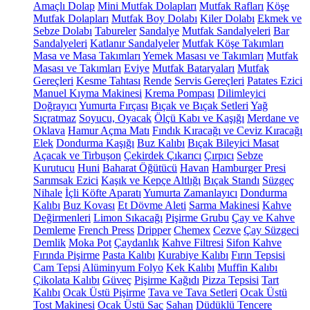
Amaçlı Dolap
Mini Mutfak Dolapları
Mutfak Rafları
Köşe
Mutfak Dolapları
Mutfak Boy Dolabı
Kiler Dolabı
Ekmek ve
Sebze Dolabı
Tabureler
Sandalye
Mutfak Sandalyeleri
Bar
Sandalyeleri
Katlanır Sandalyeler
Mutfak Köşe Takımları
Masa ve Masa Takımları
Yemek Masası ve Takımları
Mutfak
Masası ve Takımları
Eviye
Mutfak Bataryaları
Mutfak
Gereçleri
Kesme Tahtası
Rende
Servis Gereçleri
Patates Ezici
Manuel Kıyma Makinesi
Krema Pompası
Dilimleyici
Doğrayıcı
Yumurta Fırçası
Bıçak ve Bıçak Setleri
Yağ
Sıçratmaz
Soyucu, Oyacak
Ölçü Kabı ve Kaşığı
Merdane ve
Oklava
Hamur Açma Matı
Fındık Kıracağı ve Ceviz Kıracağı
Elek
Dondurma Kaşığı
Buz Kalıbı
Bıçak Bileyici Masat
Açacak ve Tirbuşon
Çekirdek Çıkarıcı
Çırpıcı
Sebze
Kurutucu
Huni
Baharat Öğütücü
Havan
Hamburger Presi
Sarımsak Ezici
Kaşık ve Kepçe Altlığı
Bıçak Standı
Süzgeç
Nihale
İçli Köfte Aparatı
Yumurta Zamanlayıcı
Dondurma
Kalıbı
Buz Kovası
Et Dövme Aleti
Sarma Makinesi
Kahve
Değirmenleri
Limon Sıkacağı
Pişirme Grubu
Çay ve Kahve
Demleme
French Press
Dripper
Chemex
Cezve
Çay Süzgeci
Demlik
Moka Pot
Çaydanlık
Kahve Filtresi
Sifon Kahve
Fırında Pişirme
Pasta Kalıbı
Kurabiye Kalıbı
Fırın Tepsisi
Cam Tepsi
Alüminyum Folyo
Kek Kalıbı
Muffin Kalıbı
Çikolata Kalıbı
Güveç
Pişirme Kağıdı
Pizza Tepsisi
Tart
Kalıbı
Ocak Üstü Pişirme
Tava ve Tava Setleri
Ocak Üstü
Tost Makinesi
Ocak Üstü Sac
Sahan
Düdüklü Tencere