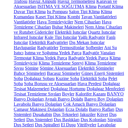
Trafosu
Havuz Ampulü
Havuz Termometresi
Karavan ve
Aksesuarları
ISITMA VE SOĞUTMA
Klima
Portatif Klima
Duvar Tipi Klima
Isı Pompası
Salon Tipi Klima
Klima
Kumandası
Kaset Tipi Klima
Kombi
Tavan Vantilatörleri
Vantilatörler
Hava Temizleyiciler
Nem Cihazları
Hava
Temizleme Cihazları
Buhar Makineleri
Nem Alma Cihazları
ve Rutubet Gidericiler
Elektrikli Isıtıcılar
Quartz Isıtıcılar
Infrared Isıtıcılar
Kule Tipi Isıtıcılar
Yağlı Radyatör
Fanlı
Isıtıcılar
Elektrikli Radyatörler
Dış Mekan Isıtıcılar
Havlupanlar
Radyatörler
Termosifonlar
Şofbenler
Ani Su
Isıtıcı
Isıtma ve Soğutma Yedek Parça
Radyatör Vanaları
Termostat
Klima Yedek Parça
Radyatör Yedek Parça
Klima
Temizleyicisi
Klima Temizleme Spreyi
Klima Temizleme
Sıvısı
Şömine
Şömine Aksesuarları
Elektrikli Şömineler
Bahçe Şömineleri
Bacasız Şömineler
Güneş Enerji Sistemleri
Soba
Doğalgaz Sobası
Kuzine Soba
Elektrikli Soba
Pelet
Soba
Soba Borusu ve Aksesuarları
Hava Perdesi
Doğalgaz
Tesisat Malzemeleri
Doğalgaz Hortumu
Doğalgaz Menfezleri
Tesisat Temizleme Sıvıları
Boyler
Kalorifer Kazanı
BANYO
Banyo Dolapları
Aynalı Banyo Dolabı
Banyo Boy Dolapları
Lavabolu Banyo Dolapları
Çok Amaçlı Banyo Dolapları
Çamaşır Makinesi Dolapları
Ecza Dolabı
Banyo Rafları
Duş
Sistemleri
Duşakabin
Duş Tekneleri
Jakuziler
Küvet
Duş
Setleri
Duş Sistemleri
Duş Başlıkları
Duş Kolonları
Sürgülü
Duş Setleri
Duş Spiralleri
El Duşu
Vitrifiyeler
Lavabolar