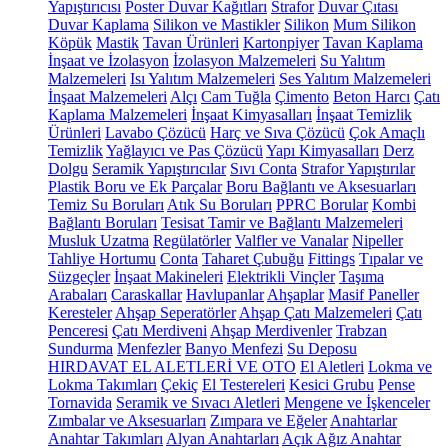
Yapıştırıcısı
Poster Duvar Kağıtları
Strafor
Duvar Çıtası
Duvar Kaplama
Silikon ve Mastikler
Silikon
Mum Silikon
Köpük
Mastik
Tavan Ürünleri
Kartonpiyer
Tavan Kaplama
İnşaat ve İzolasyon
İzolasyon Malzemeleri
Su Yalıtım
Malzemeleri
Isı Yalıtım Malzemeleri
Ses Yalıtım Malzemeleri
İnşaat Malzemeleri
Alçı
Cam Tuğla
Çimento
Beton Harcı
Çatı
Kaplama Malzemeleri
İnşaat Kimyasalları
İnşaat Temizlik
Ürünleri
Lavabo Çözücü
Harç ve Sıva Çözücü
Çok Amaçlı
Temizlik
Yağlayıcı ve Pas Çözücü
Yapı Kimyasalları
Derz
Dolgu
Seramik Yapıştırıcılar
Sıvı Conta
Strafor Yapıştırılar
Plastik Boru ve Ek Parçalar
Boru Bağlantı ve Aksesuarları
Temiz Su Boruları
Atık Su Boruları
PPRC Borular
Kombi
Bağlantı Boruları
Tesisat Tamir ve Bağlantı Malzemeleri
Musluk Uzatma
Regülatörler
Valfler ve Vanalar
Nipeller
Tahliye Hortumu
Conta
Taharet Çubuğu
Fittings
Tıpalar ve
Süzgeçler
İnşaat Makineleri
Elektrikli Vinçler
Taşıma
Arabaları
Caraskallar
Havlupanlar
Ahşaplar
Masif Paneller
Keresteler
Ahşap Seperatörler
Ahşap Çatı Malzemeleri
Çatı
Penceresi
Çatı Merdiveni
Ahşap Merdivenler
Trabzan
Sundurma
Menfezler
Banyo Menfezi
Su Deposu
HIRDAVAT EL ALETLERİ VE OTO
El Aletleri
Lokma ve
Lokma Takımları
Çekiç
El Testereleri
Kesici Grubu
Pense
Tornavida
Seramik ve Sıvacı Aletleri
Mengene ve İşkenceler
Zımbalar ve Aksesuarları
Zımpara ve Eğeler
Anahtarlar
Anahtar Takımları
Alyan Anahtarları
Açık Ağız Anahtar