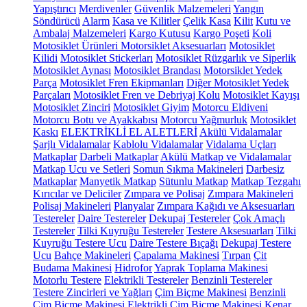
Yapıştırıcı
Merdivenler
Güvenlik Malzemeleri
Yangın
Söndürücü
Alarm
Kasa ve Kilitler
Çelik Kasa
Kilit
Kutu ve
Ambalaj Malzemeleri
Kargo Kutusu
Kargo Poşeti
Koli
Motosiklet Ürünleri
Motorsiklet Aksesuarları
Motosiklet
Kilidi
Motosiklet Stickerları
Motosiklet Rüzgarlık ve Siperlik
Motosiklet Aynası
Motosiklet Brandası
Motorsiklet Yedek
Parça
Motosiklet Fren Ekipmanları
Diğer Motosiklet Yedek
Parçaları
Motosiklet Fren ve Debriyaj Kolu
Motosiklet Kayışı
Motosiklet Zinciri
Motosiklet Giyim
Motorcu Eldiveni
Motorcu Botu ve Ayakkabısı
Motorcu Yağmurluk
Motosiklet
Kaskı
ELEKTRİKLİ EL ALETLERİ
Akülü Vidalamalar
Şarjlı Vidalamalar
Kablolu Vidalamalar
Vidalama Uçları
Matkaplar
Darbeli Matkaplar
Akülü Matkap ve Vidalamalar
Matkap Ucu ve Setleri
Somun Sıkma Makineleri
Darbesiz
Matkaplar
Manyetik Matkap
Sütunlu Matkap
Matkap Tezgahı
Kırıcılar ve Deliciler
Zımpara ve Polisaj
Zımpara Makineleri
Polisaj Makineleri
Planyalar
Zımpara Kağıdı ve Aksesuarları
Testereler
Daire Testereler
Dekupaj Testereler
Çok Amaçlı
Testereler
Tilki Kuyruğu Testereler
Testere Aksesuarları
Tilki
Kuyruğu Testere Ucu
Daire Testere Bıçağı
Dekupaj Testere
Ucu
Bahçe Makineleri
Çapalama Makinesi
Tırpan
Çit
Budama Makinesi
Hidrofor
Yaprak Toplama Makinesi
Motorlu Testere
Elektrikli Testereler
Benzinli Testereler
Testere Zincirleri ve Yağları
Çim Biçme Makinesi
Benzinli
Çim Biçme Makinesi
Elektrikli Çim Biçme Makinesi
Kenar