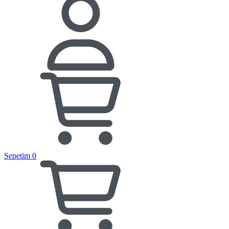
Sepetim
0