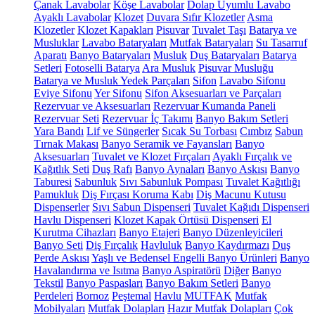
Çanak Lavabolar
Köşe Lavabolar
Dolap Uyumlu Lavabo
Ayaklı Lavabolar
Klozet
Duvara Sıfır Klozetler
Asma
Klozetler
Klozet Kapakları
Pisuvar
Tuvalet Taşı
Batarya ve
Musluklar
Lavabo Bataryaları
Mutfak Bataryaları
Su Tasarruf
Aparatı
Banyo Bataryaları
Musluk
Duş Bataryaları
Batarya
Setleri
Fotoselli Batarya
Ara Musluk
Pisuvar Musluğu
Batarya ve Musluk Yedek Parçaları
Sifon
Lavabo Sifonu
Eviye Sifonu
Yer Sifonu
Sifon Aksesuarları ve Parçaları
Rezervuar ve Aksesuarları
Rezervuar Kumanda Paneli
Rezervuar Seti
Rezervuar İç Takımı
Banyo Bakım Setleri
Yara Bandı
Lif ve Süngerler
Sıcak Su Torbası
Cımbız
Sabun
Tırnak Makası
Banyo Seramik ve Fayansları
Banyo
Aksesuarları
Tuvalet ve Klozet Fırçaları
Ayaklı Fırçalık ve
Kağıtlık Seti
Duş Rafı
Banyo Aynaları
Banyo Askısı
Banyo
Taburesi
Sabunluk
Sıvı Sabunluk Pompası
Tuvalet Kağıtlığı
Pamukluk
Diş Fırçası Koruma Kabı
Diş Macunu Kutusu
Dispenserler
Sıvı Sabun Dispenseri
Tuvalet Kağıdı Dispenseri
Havlu Dispenseri
Klozet Kapak Örtüsü Dispenseri
El
Kurutma Cihazları
Banyo Etajeri
Banyo Düzenleyicileri
Banyo Seti
Diş Fırçalık
Havluluk
Banyo Kaydırmazı
Duş
Perde Askısı
Yaşlı ve Bedensel Engelli Banyo Ürünleri
Banyo
Havalandırma ve Isıtma
Banyo Aspiratörü
Diğer
Banyo
Tekstil
Banyo Paspasları
Banyo Bakım Setleri
Banyo
Perdeleri
Bornoz
Peştemal
Havlu
MUTFAK
Mutfak
Mobilyaları
Mutfak Dolapları
Hazır Mutfak Dolapları
Çok