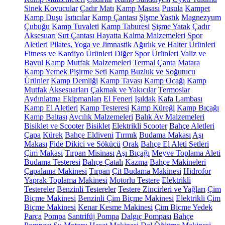
Sinek Kovucular
Çadır Matı
Kamp Masası
Pusula
Kampet
Kamp Duşu
Isıtıcılar
Kamp Çantası
Şişme Yastık
Magnezyum
Çubuğu
Kamp Tuvaleti
Kamp Taburesi
Şişme Yatak
Çadır
Aksesuarı
Sırt Çantası
Hayatta Kalma Malzemeleri
Spor
Aletleri
Pilates, Yoga ve Jimnastik
Ağırlık ve Halter Ürünleri
Fitness ve Kardiyo Ürünleri
Diğer Spor Ürünleri
Valiz ve
Bavul
Kamp Mutfak Malzemeleri
Termal Çanta
Matara
Kamp Yemek Pişirme Seti
Kamp Buzluk ve Soğutucu
Ürünler
Kamp Demliği
Kamp Tavası
Kamp Ocağı
Kamp
Mutfak Aksesuarları
Çakmak ve Yakıcılar
Termoslar
Aydınlatma Ekipmanları
El Feneri
Işıldak
Kafa Lambası
Kamp El Aletleri
Kamp Testeresi
Kamp Küreği
Kamp Bıçağı
Kamp Baltası
Avcılık Malzemeleri
Balık Av Malzemeleri
Bisiklet ve Scooter
Bisiklet
Elektrikli Scooter
Bahçe Aletleri
Çapa
Kürek
Bahçe Eldiveni
Tırmık
Budama Makası
Aşı
Makası
Fide Dikici ve Sökücü
Orak
Bahçe El Aleti Setleri
Çim Makası
Tırpan Misinası
Aşı Bıçağı
Meyve Toplama Aleti
Budama Testeresi
Bahçe Çatalı
Kazma
Bahçe Makineleri
Çapalama Makinesi
Tırpan
Çit Budama Makinesi
Hidrofor
Yaprak Toplama Makinesi
Motorlu Testere
Elektrikli
Testereler
Benzinli Testereler
Testere Zincirleri ve Yağları
Çim
Biçme Makinesi
Benzinli Çim Biçme Makinesi
Elektrikli Çim
Biçme Makinesi
Kenar Kesme Makinesi
Çim Biçme Yedek
Parça
Pompa
Santrifüj Pompa
Dalgıç Pompası
Bahçe