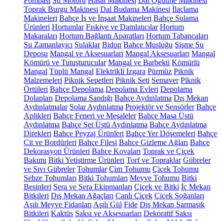
Pompası
Su Motoru
Hasat Makinesi
Dal Öğütme Makinesi
Toprak Burgu Makinesi
Dal Budama Makinesi
İlaçlama
Makineleri
Bahçe İş ve İnşaat Makineleri
Bahçe Sulama
Ürünleri
Hortumlar
Fıskiye ve Damlatıcılar
Hortum
Makaraları
Hortum Bağlantı Aparatları
Hortum Tabancaları
Su Zamanlayıcı
Sulaklar
Bidon
Bahçe Musluğu
Şişme Su
Deposu
Mangal ve Aksesuarları
Mangal Aksesuarları
Mangal
Kömürü ve Tutuşturucular
Mangal ve Barbekü
Kömürlü
Mangal
Tüplü Mangal
Elektrikli Izgara
Pürmüz
Piknik
Malzemeleri
Piknik Sepetleri
Piknik Seti
Semaver
Piknik
Örtüleri
Bahçe Depolama
Depolama Evleri
Depolama
Dolapları
Depolama Sandığı
Bahçe Aydınlatma
Dış Mekan
Aydınlatmalar
Solar Aydınlatma
Projektör ve Sensörler
Bahçe
Aplikleri
Bahçe Feneri ve Meşaleler
Bahçe Masa Üstü
Aydınlatma
Bahçe Set Üstü Aydınlatma
Bahçe Aydınlatma
Direkleri
Bahçe Peyzaj Ürünleri
Bahçe Yer Döşemeleri
Bahçe
Çit ve Bordürleri
Bahçe Filesi
Bahçe Gizleme Ağları
Bahçe
Dekorasyon Ürünleri
Bahçe Kovaları
Toprak ve Çiçek
Bakımı
Bitki Yetiştirme Ürünleri
Torf ve Topraklar
Gübreler
ve Sıvı Gübreler
Tohumlar
Çim Tohumu
Çiçek Tohumu
Sebze Tohumları
Bitki Tohumları
Meyve Tohumu
Bitki
Besinleri
Sera ve Sera Ekipmanları
Çiçek ve Bitki
İç Mekan
Bitkileri
Dış Mekan Ağaçları
Canlı Çiçek
Çiçek Soğanları
Aşılı Meyve Fidanları
Aşılı Gül
Fide
Dış Mekan Sarmaşık
Bitkileri
Kaktüs
Saksı ve Aksesuarları
Dekoratif Saksı