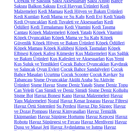
Çiçeklik ve Saksılık
Saksı Aksesuarları
Saksı Altlığı
Bahçe
Saksısı
Balkon Saksısı
Evcil Hayvan Ürünleri
Kedi
Malzemeleri
Kedi Maması
Kedi Hijyen ve Bakım Ürünleri
Kedi Kumları
Kedi Mama ve Su Kabı
Kedi Evi
Kedi Yatağı
Kedi Oyuncakları
Kedi Tuvaleti ve Aksesuarları
Kedi
Ödülleri
Kedi Tırmalaması
Kedi Vitamini
Kedi Taşıma
Çantası
Köpek Malzemeleri
Köpek Yatağı
Köpek Vitamini
Köpek Oyuncakları
Köpek Mama ve Su Kabı
Köpek
Güvenlik
Köpek Hijyen ve Bakım Ürünleri
Köpek Ödülleri
Köpek Maması
Köpek Kulübesi
Köpek Tasmaları
Köpek
Elbisesi
Köpek Kafesi
Kümesler
Kuş Malzemeleri
Kuş Sağlık
ve Bakım Ürünleri
Kuş Kafesleri ve Aksesuarları
Kuş Yemi
Kuş Suluk ve Yemlikleri
Çocuk Bahçe Oyuncakları
Kaydırak
ve Salıncak
Oyun Evleri
Çocuk Bahçe Sandalyeleri
Çocuk
Bahçe Masaları
Uçurtma
Çocuk Scooter
Çocuk Kaykay
Su
Tabancası
Şişme Oyuncaklar
Akülü Araba
Su Aktivite
Ürünleri
Şişme Havuz
Şişme Deniz Yatağı
Şişme Deniz Topu
Can Yeleği
Can Simidi ve Deniz Simidi
Şişme Deniz Kolluğu
Şişme Bot
Havuz Bonesi
Kano
Havuz Malzemeleri
Havuz
Yapı Malzemeleri
Nozul
Havuz Kenar Izgarası
Havuz Filtresi
Havuz Örtü Sistemleri
Su Perdesi
Havuz Dip Süzgeç
Havuz
ve Dozaj Pompası
Havuz Kimyasalları
Havuz Temizlik
Ekipmanları
Havuz Süpürge Hortumu
Havuz Kepçesi
Havuz
Robotu
Havuz Süpürgesi ve Fırçası
Havuz Merdiveni
Havuz
Duşu ve Masaj Jeti
Havuz Aydınlatma ve Isıtma
Havuz